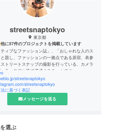
streetsnaptokyo
東京都
他に57件のプロジェクトを掲載しています
クティブなファッション誌」、「おしゃれな人のス
」と題し、ファッションの一拠点である原宿、表参
にストリートスナップの撮影を行っている、カメラ
ギュラーモデル等で構成するチームです。
yo
に設立10周年を迎え、活動の幅を広げるべく、コラボ
meblo.jp/streetsnaptokyo
ジェクトに力を入れていくことにしました。
nstagram.com/streetsnaptokyo
引法に基づく表記
メッセージを送る
を選ぶ