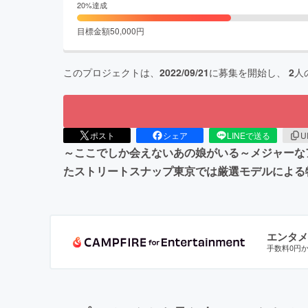
20
%達成
目標金額
50,000
円
このプロジェクトは、
2022/09/21
に募集を開始し、
2
人
ポスト
シェア
LINEで送る
U
～ここでしか会えないあの娘がいる～メジャーな
たストリートスナップ東京では厳選モデルによる
エンタメ
手数料0円