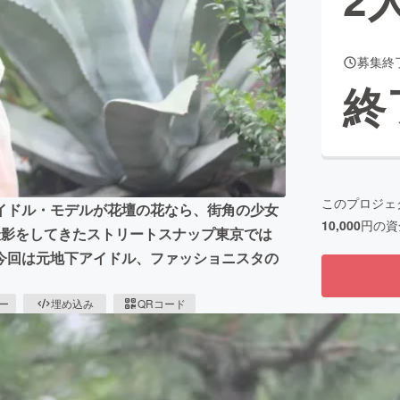
募集終
CAMPFIRE for Social Good
CAMPFIRE Creation
終
CAMPFIREふるさと納税
machi-ya
コミュニティ
このプロジェ
イドル・モデルが花壇の花なら、街角の少女
10,000
円の資
撮影をしてきたストリートスナップ東京では
今回は元地下アイドル、ファッショニスタの
ピー
埋め込み
QRコード