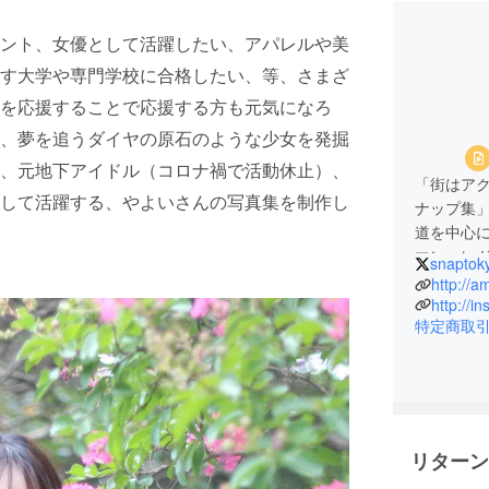
ント、女優として活躍したい、アパレルや美
す大学や専門学校に合格したい、等、さまざ
を応援することで応援する方も元気になろ
、夢を追うダイヤの原石のような少女を発掘
、元地下アイドル（コロナ禍で活動休止）、
「街はア
して活躍する、やよいさんの写真集を制作し
ナップ集
道を中心
マン、レ
snaptok
2023年
http://a
でのプロ
http://i
特定商取
リターン