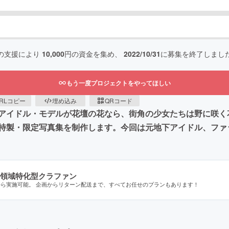
の支援により
10,000
円の資金を集め、
2022/10/31
に募集を終了しまし
もう一度プロジェクトをやってほしい
RLコピー
埋め込み
QRコード
アイドル・モデルが花壇の花なら、街角の少女たちは野に咲く
特製・限定写真集を制作します。今回は元地下アイドル、ファ
領域特化型クラファン
から実施可能。 企画からリターン配送まで、すべてお任せのプランもあります！