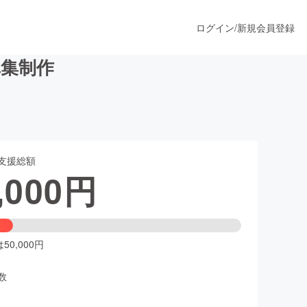
ログイン
/
新規会員登録
真集制作
うすぐ公開されます
支援総額
プロダクト
,000
円
ファッション
スポーツ
0,000円
数
ア
ソーシャルグッド
人