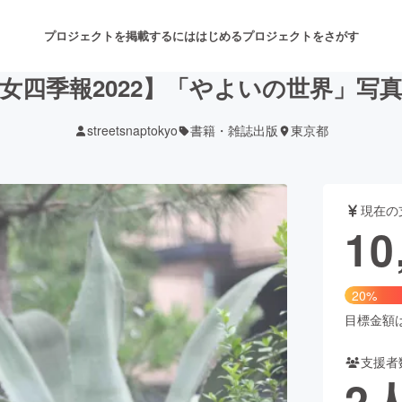
プロジェクトを掲載するには
はじめる
プロジェクトをさがす
女四季報2022】「やよいの世界」写
streetsnaptokyo
書籍・雑誌出版
東京都
注目のリターン
注目の新着プロジェクト
募集終了が近いプロジェクト
も
現在の
音楽
舞台・パフォーマンス
10
ゲーム・サービス開発
フード・飲食店
20%
書籍・雑誌出版
アニメ・漫画
目標金額は5
支援者
チャレンジ
ビューティー・ヘルスケ
2