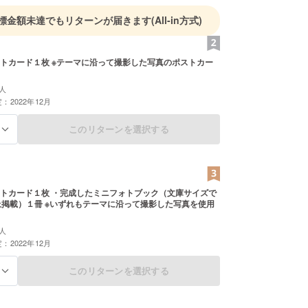
標金額未達でもリターンが届きます
(All-in方式)
トカード１枚 ※テーマに沿って撮影した写真のポストカー
人
：2022年12月
このリターンを選択する
る
トカード１枚 ・完成したミニフォトブック（文庫サイズで
上掲載）１冊 ※いずれもテーマに沿って撮影した写真を使用
人
：2022年12月
このリターンを選択する
る