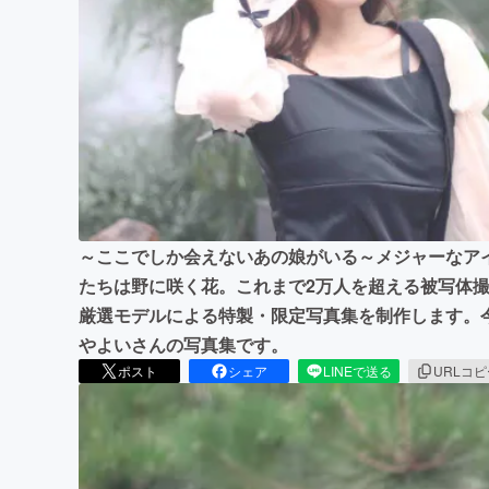
まちづくり・地域活性化
～ここでしか会えないあの娘がいる～メジャーなア
たちは野に咲く花。これまで2万人を超える被写体
厳選モデルによる特製・限定写真集を制作します。
やよいさんの写真集です。
ポスト
シェア
LINEで送る
URLコ