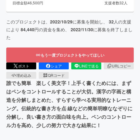
目標金額
46,500
円
支援者数
32
人
このプロジェクトは、
2022/10/29
に募集を開始し、
32
人の支援
により
84,440
円の資金を集め、
2022/11/30
に募集を終了しまし
た
もう一度プロジェクトをやってほしい
ポスト
シェア
LINEで送る
URLコピー
埋め込み
QRコード
誰でも簡単 楽しく美文字！上手く書くためには、まず
はペンをコントロールすることが大切。漢字の字画と構
造を分解しまとめた、すらすら学べる実用的なトレーニ
ング。伝統的な書き方を点·線などの簡単明瞭ななぞりに
分解し、良い書き方の面白味を向上。ペンのコントロー
ル力を高め、少しの努力で大きな結果に！