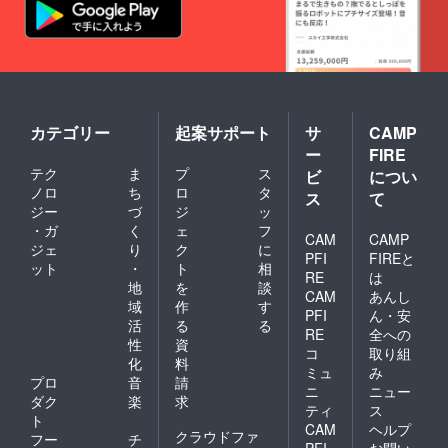
カテゴリー
起案サポート
サ
CAMP
ー
FIRE
テク
ま
プ
ス
ビ
につい
ノロ
ち
ロ
タ
ス
て
ジー
づ
ジ
ッ
・ガ
く
ェ
フ
CAM
CAMP
ジェ
り
ク
に
PFI
FIREと
ット
・
ト
相
RE
は
地
を
談
CAM
あんし
域
作
す
PFI
ん・安
活
る
る
RE
全への
性
資
コ
取り組
化
料
ミュ
み
プロ
音
請
ニ
ニュー
ダク
楽
求
ティ
ス
ト
CAM
ヘルプ
クラウドファ
フー
チ