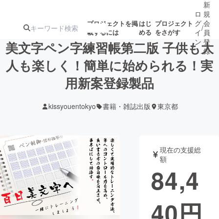
新
ロ
規
グ
会
プロジェクトを掲
はじ
プロジェクト
/
載するには
める
をさがす
イ
員
ン
登
美文字ペン字練習帳第二版 子供も大
録
人も楽しく！簡単に始められる！実
用新案登録製品
人気のプロ
注目のリ
注目の新着プロ
募集終了が近いプ
もうすぐ公開
ジェクト
ターン
ジェクト
ロジェクト
されます
kissyouentokyo
書籍・雑誌出版
東京都
アート・写真
音楽
現在の支援総
テクノロジー・ガジェット
ゲーム・サ
額
84,4
映像・映画
書籍・雑誌
40
円
ビジネス・起業
チャレンジ