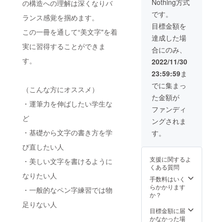
Nothing方式
の構造への理解は深くなりバ
です。
ランス感覚を掴めます。
目標金額を
この一冊を通して“美文字"を着
達成した場
実に習得することができま
合にのみ、
す。
2022/11/30
23:59:59
ま
でに集まっ
（こんな方にオススメ）
た金額が
・運筆力を伸ばしたい学生な
ファンディ
ど
ングされま
・基礎から文字の書き方を学
す。
び直したい人
支援に関するよ
・美しい文字を書けるように
くある質問
なりたい人
手数料はいく
らかかります
・一般的なペン字練習では物
か？
足りない人
目標金額に届
かなかった場