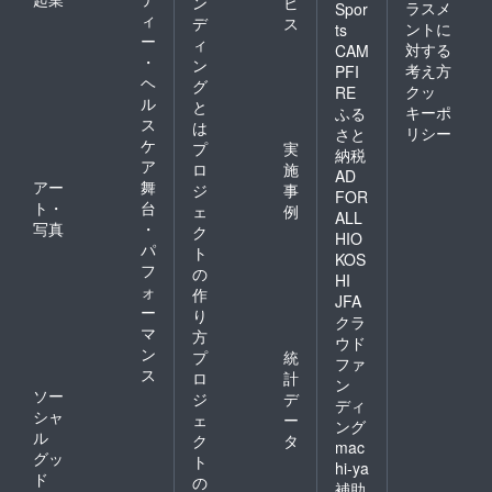
ン
ビ
ラスメ
Spor
ィ
デ
ス
ントに
ts
ー
ィ
対する
CAM
・
ン
考え方
PFI
ヘ
グ
クッ
RE
ル
と
キーポ
ふる
ス
は
リシー
さと
ケ
プ
実
納税
ア
ロ
施
AD
アー
舞
ジ
事
FOR
ト・
台
ェ
例
ALL
写真
・
ク
HIO
パ
ト
KOS
フ
の
HI
ォ
作
JFA
ー
り
クラ
マ
方
ウド
ン
プ
統
ファ
ス
ロ
計
ン
ソー
ジ
デ
ディ
シャ
ェ
ー
ング
ル
ク
タ
mac
グッ
ト
hi-ya
ド
の
補助