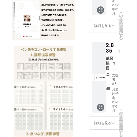
定：
2023
年01
こ
月
の
リ
タ
ー
ン
詳細を見る
を
選
択
す
る
2,8
35
円
練習
帳 1
冊
10％
支援
OFF
者：
0人
お届
け予
定：
2023
年01
こ
月
の
リ
タ
ー
ン
詳細を見る
を
選
択
す
る