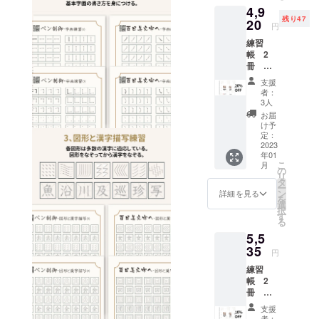
4,9
残り47
20
円
練習
帳 2
冊
20％
支援
OFF
者：
3人
お届
け予
定：
2023
年01
こ
月
の
リ
タ
ー
ン
詳細を見る
を
選
択
す
る
5,5
35
円
練習
帳 2
冊
10％
支援
OFF
者：