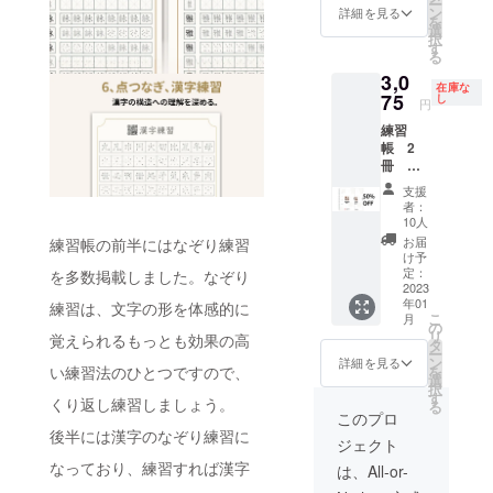
ー
ン
詳細を見る
を
選
択
す
る
3,0
在庫な
75
し
円
練習
帳 2
冊
50％
支援
OFF
者：
10人
お届
練習帳の前半にはなぞり練習
け予
定：
を多数掲載しました。なぞり
2023
年01
練習は、文字の形を体感的に
こ
月
の
リ
覚えられるもっとも効果の高
タ
ー
ン
詳細を見る
を
い練習法のひとつですので、
選
択
す
くり返し練習しましょう。
る
このプロ
後半には漢字のなぞり練習に
ジェクト
なっており、練習すれば漢字
は、All-or-