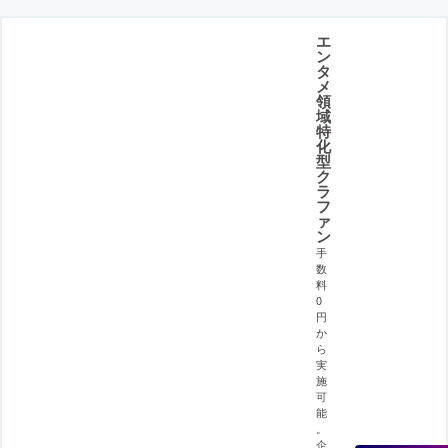
エ
ン
タ
メ
領
域
特
化
型
ク
ラ
フ
ァ
ン
手
数
料
0
円
か
ら
実
施
可
能
。
企