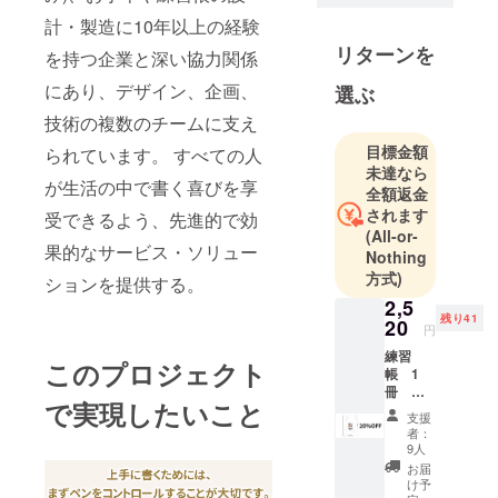
計・製造に10年以上の経験
リターンを
を持つ企業と深い協力関係
にあり、デザイン、企画、
選ぶ
技術の複数のチームに支え
目標金額
られています。 すべての人
未達なら
が生活の中で書く喜びを享
全額返金
されます
受できるよう、先進的で効
(All-or-
果的なサービス・ソリュー
Nothing
方式)
ションを提供する。
2,5
残り41
20
円
練習
このプロジェクト
帳 1
冊
で実現したいこと
20％
支援
OFF
者：
9人
お届
け予