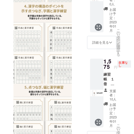
0人
お届
け予
定：
2023
年01
こ
月
の
リ
タ
ー
ン
詳細を見る
を
選
択
す
る
1,5
在庫な
75
し
円
練習
帳 １
冊
50％
支援
OFF
者：
10人
お届
け予
定：
2023
年01
こ
月
の
リ
タ