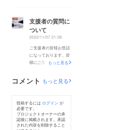
を応援いただきありが
とうございました！お
かげさまで、ご支援を
支援者の質問に
いただき クラウド
ついて
ファンディング成功と
2022/11/07 21:38
なりました。誠にあり
がとうございま
ご支援者の皆様お世話
す。 現在の配送開始
になっております。皆
予定は、1月12日を予
様にご支援いただき、
もっと見る
定しております！ 社
ありがとうございま
員一同、万全の準備を
す！支援者の方が、
コメント
もっと見る
してまいります。 そ
「お薦めのペンはあり
れでは、引き続きよろ
ますか？』という質問
しくお願いいたしま
がありましたので、下
投稿するには
ログイン
が
す！練習帳の説明動
記の万年筆をお薦めし
必要です。
画：
ます。
プロジェクトオーナーの承
https://youtu.be/Wo8y
認後に掲載されます。承認
https://kissyouen.toky
3f60sds
された内容を削除すること
o/products/134511月