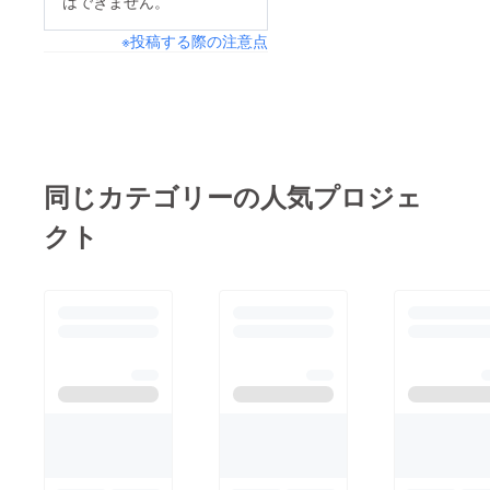
はできません。
中旬から販売を開始す
※投稿する際の注意点
る予定です。支援者の
皆様のご期待に沿得る
最高の製品に仕上げ、
お届けできるようス
タッフ一同、精一杯頑
張ります。今後ともよ
同じカテゴリーの人気プロジェ
ろしくお願い申し上げ
クト
ます。