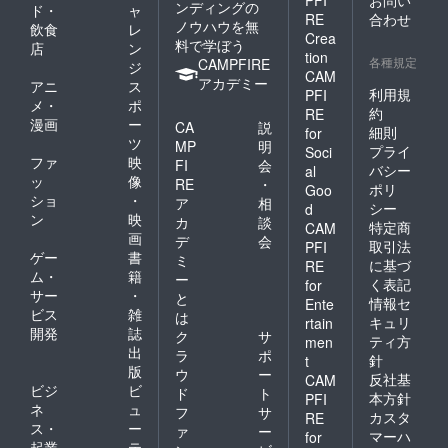
PFI
お問い
ンディングの
ド・
ャ
RE
合わせ
ノウハウを無
飲食
レ
Crea
料で学ぼう
店
ン
tion
各種規定
CAMPFIRE
ジ
CAM
アカデミー
アニ
ス
利用規
PFI
メ・
ポ
約
RE
漫画
ー
CA
説
細則
for
ツ
MP
明
プライ
Soci
ファ
映
FI
会
バシー
al
ッ
像
RE
・
ポリ
Goo
ショ
・
ア
相
シー
d
ン
映
カ
談
特定商
CAM
画
デ
会
取引法
PFI
ゲー
書
ミ
に基づ
RE
ム・
籍
ー
く表記
for
サー
・
と
情報セ
Ente
ビス
雑
は
キュリ
rtain
開発
誌
ク
サ
ティ方
men
出
ラ
ポ
針
t
版
ウ
ー
反社基
CAM
ビジ
ビ
ド
ト
本方針
PFI
ネ
ュ
フ
サ
カスタ
RE
ス・
ー
ァ
ー
マーハ
for
起業
テ