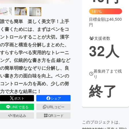
まちづくり・地域活性化
181%
目標金額は46,500
誰でも簡単 楽しく美文字！上手
円
CAMPFIRE for Social Good
CAMPFIRE Creation
く書くためには、まずはペンをコ
ントロールすることが大切。漢字
CAMPFIREふるさと納税
machi-ya
コミュニティ
支援者数
32
人
の字画と構造を分解しまとめた、
すらすら学べる実用的なトレーニ
ング。伝統的な書き方を点·線など
の簡単明瞭ななぞりに分解し、良
募集終了まで残
い書き方の面白味を向上。ペンの
り
コントロール力を高め、少しの努
終了
力で大きな結果に！
ポスト
シェア
LINEで送る
URLコピー
埋め込み
QRコード
このプロジェクトは、