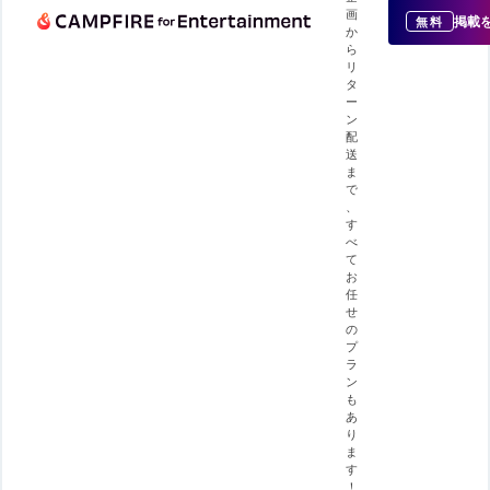
画
掲載
無料
か
ら
リ
タ
ー
ン
配
送
ま
で
、
す
べ
て
お
任
せ
の
プ
ラ
ン
も
あ
り
ま
す
！