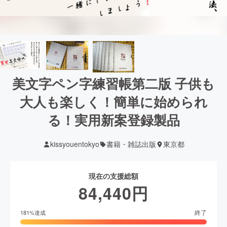
美文字ペン字練習帳第二版 子供も
大人も楽しく！簡単に始められ
る！実用新案登録製品
kissyouentokyo
書籍・雑誌出版
東京都
現在の支援総額
84,440
円
終了
181
%達成