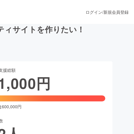
ログイン
/
新規会員登録
ティサイトを作りたい！
うすぐ公開されます
支援総額
プロダクト
1,000
円
ファッション
スポーツ
00,000円
数
ア
ソーシャルグッド
2
人