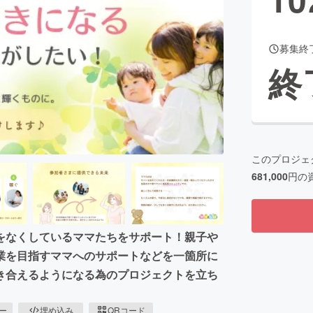
募集終
CAMPFIRE for Social Good
CAMPFIRE Creation
終
CAMPFIREふるさと納税
machi-ya
コミュニティ
このプロジェ
681,000
円の
をなくしているママたちをサポート！親子や
業を目指すママへのサポートなどを一箇所に
き合えるようになる為のプロジェクトを立ち
ピー
埋め込み
QRコード