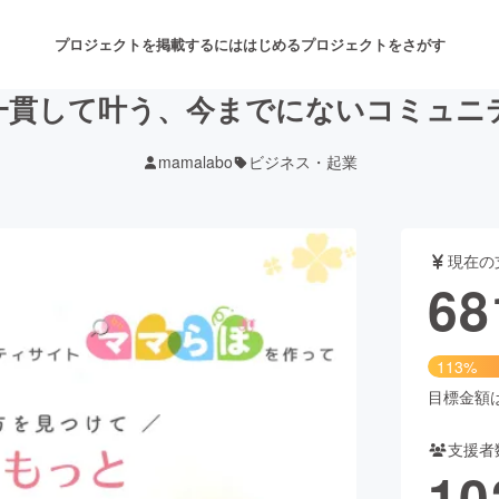
プロジェクトを掲載するには
はじめる
プロジェクトをさがす
一貫して叶う、今までにないコミュニ
mamalabo
ビジネス・起業
注目のリターン
注目の新着プロジェクト
募集終了が近いプロジェクト
も
現在の
音楽
舞台・パフォーマンス
68
ゲーム・サービス開発
フード・飲食店
113%
書籍・雑誌出版
アニメ・漫画
目標金額は6
支援者
チャレンジ
ビューティー・ヘルスケ
10