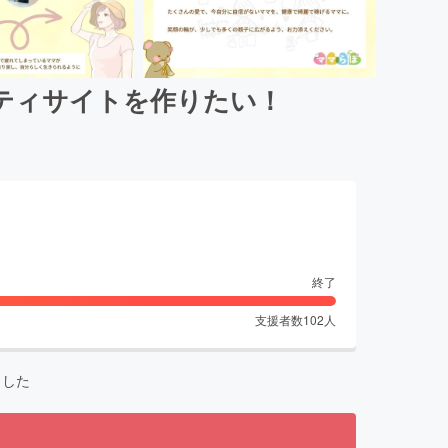
ティサイトを作りたい！
終了
支援者数
102
人
ました