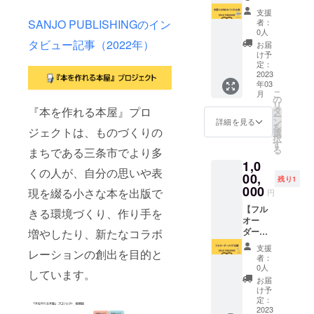
のコ
れる
の基本
HINオリ
支援
ワーキ
券】 本
特典が
ジナル
者：
SANJO PUBLISHINGのイン
ングス
屋で本
ついて
ブック
0人
ペース
をつく
きま
タビュー記事（2022年）
カバー
お届
のご利
れるプ
す。 ①
※オリジ
け予
用がで
ロジェ
お礼の
定：
ナル
きる権
クトの
2023
メッ
ブック
年03
利。本
仲間入
セージ
カバー
こ
月
プロ
りして
②オリ
の
は郵送
リ
ジェク
くださ
ジナル
『本を作れる本屋』プロ
タ
いたし
ー
ト限定
る方向
しおり
ン
ます。
詳細を見る
を
ジェクトは、ものづくりの
で、通
け。ご
③ポス
選
お間違
択
常年間
希望す
トカー
す
えのな
る
まちである三条市でより多
70,000
る原稿
ド ④オ
いよう
1,0
円
をもと
リジナ
住所を
くの人が、自分の思いや表
（5,000
にリソ
00,
ルブッ
ご入力
残り1
円+入会
グラフ
クカ
000
くださ
現を綴る小さな本を出版で
円
金
で
バー ⑤
い。
10,000
A5（16
【フル
本を作
きる環境づくり、作り手を
円）を
ページ
オー
れる本
50パー
を想
ダーメ
増やしたり、新たなコラボ
屋コ
セント
定）を
イド出
ミュニ
支援
レーションの創出を目的と
オフで
20部印
版】 編
ティ参
者：
提供い
刷いた
集室で
加券 ※
0人
しています。
たしま
しま
原稿
お礼の
お届
す。 ※
す。ま
（企
メッ
け予
個人向
た、
画、プ
セージ
定：
けプラ
ZINE製
ロッ
2023
と