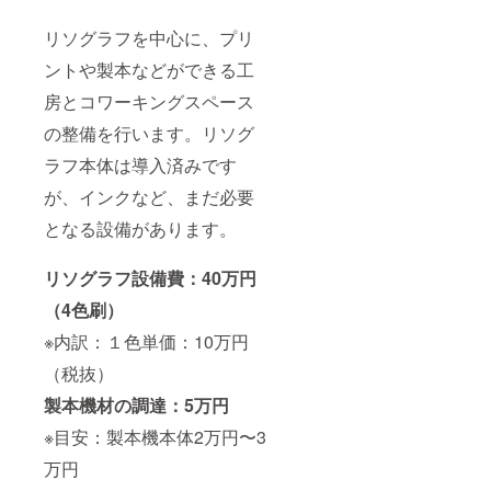
リソグラフを中心に、プリ
ントや製本などができる工
房とコワーキングスペース
の整備を行います。リソグ
ラフ本体は導入済みです
が、インクなど、まだ必要
となる設備があります。
リソグラフ設備費：40万円
（4色刷）
※内訳：１色単価：10万円
（税抜）
製本機材の調達：5万円
※目安：製本機本体2万円〜3
万円