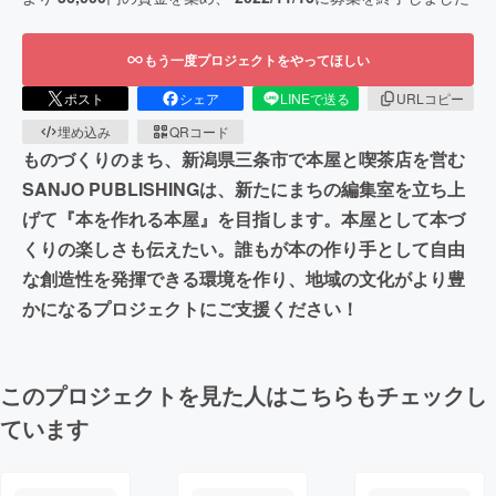
もう一度プロジェクトをやってほしい
ポスト
シェア
LINEで送る
URLコピー
埋め込み
QRコード
ものづくりのまち、新潟県三条市で本屋と喫茶店を営む
SANJO PUBLISHINGは、新たにまちの編集室を立ち上
げて『本を作れる本屋』を目指します。本屋として本づ
くりの楽しさも伝えたい。誰もが本の作り手として自由
な創造性を発揮できる環境を作り、地域の文化がより豊
かになるプロジェクトにご支援ください！
このプロジェクトを見た人はこちらもチェックし
ています