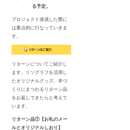
る予定。
プロジェクト達成した際に
は重点的に行なっていきま
す。
リターンについてご紹介し
ます。リソグラフを活用し
たオリジナルグッズ、本づ
くりにまつわるリターン品
をお返しできたらと考えて
います。
リターン品①【お礼のメー
ルとオリジナルしおり】