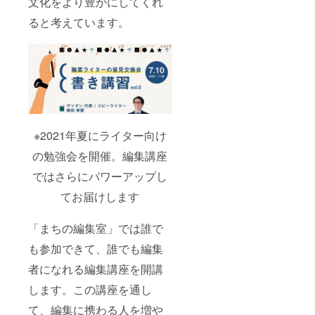
文化をより豊かにしてくれ
ると考えています。
※2021年夏にライター向け
の勉強会を開催。編集講座
ではさらにパワーアップし
てお届けします
「まちの編集室」では誰で
も参加できて、誰でも編集
者になれる編集講座を開講
します。この講座を通し
て、編集に携わる人を増や