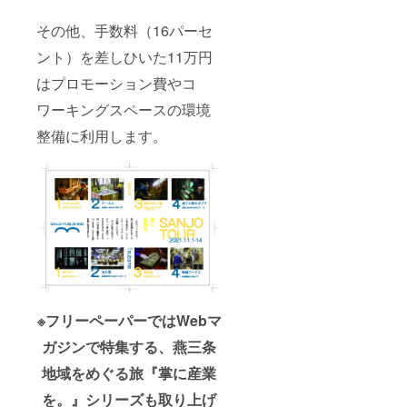
その他、手数料（16パーセ
ント）を差しひいた11万円
はプロモーション費やコ
ワーキングスペースの環境
整備に利用します。
※フリーペーパーではWebマ
ガジンで特集する、燕三条
地域をめぐる旅『掌に産業
を。』シリーズも取り上げ