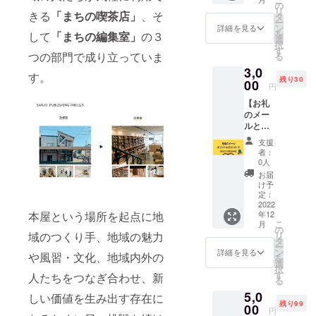
トを応
の
リ
きる
「まちの喫茶店」
、そ
援して
タ
ー
くださ
ン
詳細を見る
を
して
「まちの編集室」
の３
る方に
選
択
向け
す
つの部門で成り立っていま
る
て、感
3,0
謝の
す。
残り30
メール
00
円
とオリ
【お礼
ジナル
のメー
しお
ルとオ
り、本
リジナ
を作れ
支援
ルポス
る本屋
者：
トカー
プロ
0人
ド】
ジェク
お届
『本を
トコ
け予
作れる
ミュニ
定：
本屋』
2022
ティ参
年12
本屋という場所を起点に地
プロ
加券
こ
月
ジェク
（Disco
の
リ
域のつくり手、地域の魅力
トを応
rdの
タ
ー
援して
URL）
ン
詳細を見る
や風習・文化、地域内外の
を
くださ
をお送
選
択
る方に
りしま
す
人たちをつなぎ合わせ、新
る
向け
す。 ※
5,0
て、感
お礼の
しい価値を生み出す存在に
残り99
謝の
00
メッ
円