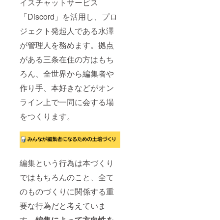
イスチャットサービス
「Discord」を活用し、プロ
ジェクト発起人である水澤
が管理人を務めます。拠点
がある三条在住の方はもち
ろん、全世界から編集者や
作り手、本好きなどがオン
ライン上で一同に会する場
をつくります。
編集という行為は本づくり
ではもちろんのこと、全て
のものづくりに関係する重
要な行為だと考えていま
す。
編集によって方向性を