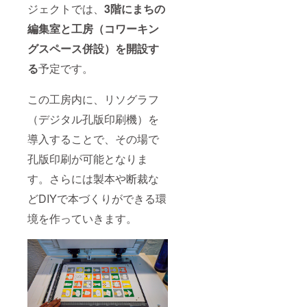
しま
らお送
ジェクトでは、
3階にまちの
す。 ※
りいた
編集室と工房（コワーキン
発行部
しま
数につ
す。 ※
グスペース併設）を開設す
いては
発行部
最大20
数につ
る
予定です。
部まで
いては
とさせ
著者と
ていた
相談さ
この工房内に、リソグラフ
だきま
せてい
す。ご
ただき
（デジタル孔版印刷機）を
希望の
ます。
導入することで、その場で
枚数を
※原稿を
お知ら
お持ち
孔版印刷が可能となりま
せくだ
の方は
さい。
お知ら
す。さらには製本や断裁な
※基本特
せくだ
典につ
さい。
どDIYで本づくりができる環
いては
※備考欄
郵送い
に氏名
境を作っていきます。
たしま
（ペン
す。お
ネー
間違え
ム）、
のない
原稿の
よう住
有無、
所をご
打ち合
入力く
わせの
ださ
ご相談