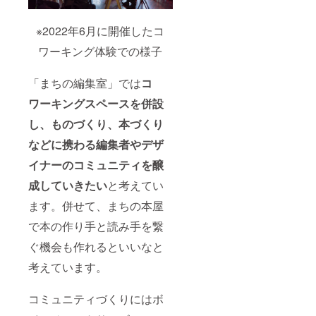
※2022年6月に開催したコ
ワーキング体験での様子
「まちの編集室」では
コ
ワーキングスペースを併設
し、ものづくり、本づくり
などに携わる編集者やデザ
イナーのコミュニティを醸
成していきたい
と考えてい
ます。併せて、まちの本屋
で本の作り手と読み手を繋
ぐ機会も作れるといいなと
考えています。
コミュニティづくりにはボ