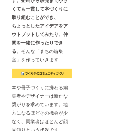
す。
企画から販売まで小さ
くても一貫して本づくりに
取り組むことができ、
ちょっとしたアイデアをア
ウトプットしてみたり、仲
間を一緒に作ったりでき
る、
そんな「まちの編集
室」を作っていきます。
本や冊子づくりに携わる編
集者やデザイナーは新たな
繋がりを求めています。地
方になるほどその機会が少
なく、同業者はほとんど顔
見知りという状況です。