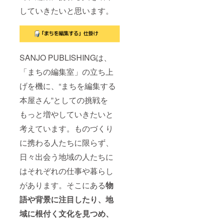
していきたいと思います。
SANJO PUBLISHINGは、
「まちの編集室」の立ち上
げを機に、“まちを編集する
本屋さん”としての挑戦を
もっと増やしていきたいと
考えています。ものづくり
に携わる人たちに限らず、
日々出会う地域の人たちに
はそれぞれの仕事や暮らし
があります。そこにある
物
語や背景に注目したり、地
域に根付く文化を見つめ、