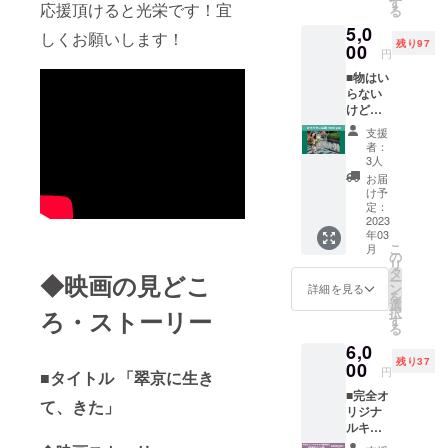
回だけ
す
も安定
応援頂けると光栄です！宜
Beans
る
100℃
淵をの
の作品
の人気
：15g
のお湯
5,0
ぞく時
集です
しくお願いします！
を誇る
Grind：
を注い
残り97
深淵も
00
ので是
円
Yin / 陰
中挽き
でくだ
またこ
非お楽
は、ネ
Time：
さい。
■物はい
ちらを
しみく
ルド
3:00
・煎が
らない
のぞい
ださ
リップ
Tatsuki
長い
けど応
ている
い。
でのデ
Koffee
日本茶
援しま
(ニー
※2023
支援
ミタス
のオリ
と違
す！と
チェの
年2月頃
者：
抽出も
ジナル
い、煎
いう軽
言葉) わ
から順
3人
オスス
ブレン
の持ち
やかで
たしは
次発送
お届
メで
ド。 浅
のが長
心優し
この言
し2023
け予
す。 期
煎りで
く、
い方。
葉が好
定：
年7月ま
限：
仕上げ
５〜６
クラ
2023
きで
でには
2023年
たYang/
煎目ま
年03
ファン
す。 探
お届け
7月末ま
こ
陽はエ
月
で楽し
が終了
求して
の
致しま
でに郵
リ
チオピ
めま
しまし
いけば
タ
す。
◆映画の見どこ
送
ー
アとコ
す。
たら限
いくほ
ン
詳細を見る
Tatsuki
を
スタリ
逆に、
定配信
ど世界
選
Koffee'
択
カのブ
ろ・ストーリー
茶葉の
の20分
は広
す
s
る
レン
クオリ
程度の
がって
Recipe
ド。 フ
ティー
6,0
「お礼
いくよ
Temper
ルー
が低い
残り37
の動
00
うな氣
円
ature：
■
タイトル 「翠京に生き
ティー
と３煎
画」
がしま
88℃
で爽や
目あた
■完全オ
URLを
す。
て、きた」
Beans
かな酸
りから
リジナ
お送り
collage
：15g
味が特
味がガ
ルキャ
しま
artを
Grind：
徴的な
クンと
ラ解説
す。 ※
2020年