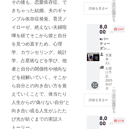
リ
その後も、恋愛依存症、で
いま
※2023
愛した
し2023
ど、実
タ
品にし
ー
す。
年2月頃
い ♡愛
年7月ま
は承認
ン
詳細を見る
ていま
きちゃった結婚、夫のギャ
を
Tatsuki
から順
された
でには
欲求で
選
す。 作
択
Koffee'
次発送
い ♡恋
お届け
やって
す
ンブル依存症発覚、育児ノ
品を見
る
s
し2023
人が欲
致しま
いたこ
て魂の
Recipe
8,0
年7月ま
しい ♡
す。
と ◇日
イローゼ、絶えない夫婦喧
欠片の
Temper
残り47
でには
彼が浮
00
常でエ
記憶を
円
ature：
嘩を経てそこから彼と自分
お届け
気をす
ネル
見つけ
92℃
■パー
致しま
るのか
ギーを
るかも
を見つめ直すため、心理
Beans
ティー
す。
知りた
消耗し
しれま
：15g
ダンス
い ♡自
てるポ
せん。
学、カウンセリング、統計
Grind：
(ペアダ
分の恋
イン
そうし
支援
中挽き
ンス)教
愛傾向
ト...etc
者：
たら、
学、占星術などを学び、他
Time：
室in東
を知り
☆月星
3人
あのと
3:00
京
たい な
座癒し
者と自分の関係性や傾向な
お届
きを一
「陰」
ちょっ
どなど
の絵本
け予
緒に旅
「陽」
とした
お友達
定：
どを紐解いていく。そこか
付き
をしま
どちら
海外
2023
にも相
*⁠･⁠゜ﾟ⁠拡
しょ
年07
ら自分との向き合い方を覚
かはラ
パー
談し辛
大・発
う。 ■
こ
月
ンダム
ティー
かった
の
展の前
アー
リ
えていくことで、体当たり
にこち
で踊れ
りする
タ
に、ま
ティス
ー
らで選
るよう
ので 1
ン
ず「癒
詳細を見る
ト 綺
人生からの“偽りない自分”と
を
んでお
に、プ
人で
選
やし」
羅 デジ
択
送りし
ロのダ
悶々と
す
から
向き合い或る人生がふたた
タルコ
る
ます。
ンサー
悩んで
*⁠･⁠゜ﾟ⁠
ラー
8,0
※2023
二人が
いませ
び光が紡ぐまでの実話ス
『月読
ジュ作
残り18
年2月頃
教えて
00
んか？
み占星
円
家 フル
から順
くれま
トーリー。
誰にも
術』で
イド