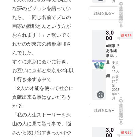
こ
月
Yorishir
Oliginal
の
さを持
リ
o」から
な夢のビジョンを語ってい
Blend -
タ
つ至高
ー
商品提
Yin/Yan
ン
の四季
詳細を見る
を
たら、「同じ名前でプロの
供。 全
g 陰陽-
選
春で
択
ての物
シリー
す
す。
る
画家の麻耶さんという方が
事は陰
ズ】 陰
生産
3,0
と陽、
陽それ
地：台
おられます！」と繋いでく
残り24
相対す
00
ぞれ単
湾 南投
円
るもの
体で飲
県 松伯
れたのが東京の緒形麻耶さ
■画家で
で成り
んでい
嶺 品
ある緒
立って
ただい
んでした。
種：四
形麻耶
いる。
ても美
季春
監督の
すぐに東京に会いに行き、
陰陽論
味しい
発酵
支援
描いた
にヒン
です
度：軽
者：
お互いに京都と東京を2年以
三峯神
トを得
が、ご
11人
発酵
社の手
て名付
自身で
焙煎
お届
上行き来する中で
前にあ
けた
陰と陽
け予
度：な
るお店
【Tatsu
定：
をブレ
し 焙
「2人の才能を使って社会に
「ちど
2023
ki
ンドし
煎時
年07
りや」
Koffee
て、自
貢献出来る事はないだろう
期：な
こ
月
さんで
Oliginal
の
分だけ
し 焙
リ
販売さ
Blend -
か？」
タ
のオリ
煎方
ー
れてい
Yin/Yan
ン
ジナル
詳細を見る
法：な
を
「私の人生ストーリーを沢
る三峯
g 陰陽-
選
の配合
し ＜淹
択
限定の
シリー
す
を見つ
れ方の
る
山の人に見て貰う事で、悩
ポスト
ズ】 陰
けるの
目安＞
3,0
カード
陽それ
も、こ
湯
みから抜け出すきっかけや
残り50
２枚と
00
ぞれ単
のコー
温
円