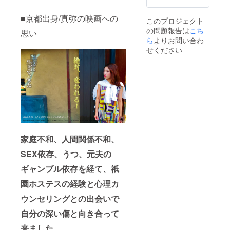
費、食
監督麻
希望日
デュー
費は
耶(東京)
をお聞
サーの
■京都出身/真弥の映画への
個々で
の自己
このプロジェクト
きする
ような
のお支
紹介は
の問題報告は
こち
メール
ことを
思い
払とな
当ペー
をお送
ら
よりお問い合わ
してい
ります
ジの上
りしま
ると言
せください
のでご
部に記
す。 ・
われて
了承く
載ござ
希望日
いるマ
ださ
います
時 ・希
ヤマヤ
い。
のでご
望場所
との会
※SPが
覧くだ
（新
話で 丸
つく場
さい。
宿、表
裸体験
合があ
※当日の
参道、
をして
りま
交通
青山、
みませ
す。 ※
費、食
赤坂、
んか。
備考欄
費は
東京、
違う分
に希望
個々で
渋谷、
家庭不和、人間関係不和、
野の専
日時、
のお支
浅草付
門職の
希望場
払とな
SEX依存、うつ、元夫の
近） マ
人が
所を記
ります
ヤマヤ
ジョイ
入お願
のでご
ギャンブル依存を経て、
祇
が学ん
ントす
い致し
了承く
できた
る場合
ます。
園ホステスの経験と心理カ
ださ
鑑定や
もあり
もし記
い。
感覚
ます。
ウンセリングとの出会いで
入がな
※SPが
を、駆
監督真
い場合
つく場
使して
弥(京都)
自分の深い傷と向き合って
は希望
合があ
あなた
と監督
日をお
りま
来ました。
を丸裸
麻耶(東