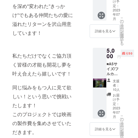
プ展で
け予
たYin /
つけて
く丸め
発表し
を深め"変われた”きっか
定：
陰はケ
味の奥
てあり
た神獣
2023
ニア、
行きを
ます。
け”でもある仲間たちの愛に
年07
の絵を
タンザ
出しま
お湯
こ
月
１冊の
の
ニア、
した。
を注ぐ
溢れたリターンを沢山用意
リ
画集に
タ
グアテ
Tatsuki
と開き
ー
まとめ
ン
詳細を見る
マラを
しています！
Koffee
ます。
を
ます。
選
中心に
の中で
透明な
択
神社仏
す
飲みや
も安定
急須で
る
閣でイ
すくも
の人気
淹れる
5,0
メージ
リッチ
を誇る
と、視
残り50
が降り
00
私たちだけでなくご協力頂
なボ
円
Yin / 陰
覚的に
てきた
ディー
は、ネ
も楽し
■A5サ
く皆様の才能も開花し夢を
神使、
に仕上
ルド
めるお
イズ/フ
神獣。
げつ
リップ
茶で
叶え合えたら嬉しいです！
ルカ
鳳凰、
つ、イ
でのデ
す。 ・
ラ-/20P
龍、麒
ンドネ
支援
ミタス
湯温
以上
麟、白
者：
シアで
抽出も
同じ悩みをもつ人に見て欲
日本茶
美術担
虎、五
10人
アクセ
オスス
と違
当綺羅
神獣な
お届
しい！という思いで挑戦い
ントを
メで
い、一
のダー
ど。今
け予
つけて
す。
投目の
クファ
回のた
定：
たします！
味の奥
Tatsuki
お湯の
ンタ
2023
めに描
行きを
Koffee'
温度を
年07
ジー
このプロジェクトでは映画
き下ろ
出しま
s
こ
気にす
月
フォト
した作
の
した。
Recipe
リ
る必要
の製作費を集めさせていた
ブック
品も追
タ
Tatsuki
Temper
ー
があり
A５サイ
加しま
ン
詳細を見る
Koffee
ature：
を
だきます。
ませ
ズ/20p
す。今
選
の中で
88℃
択
ん。
以上 深