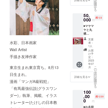
ン
カンナ
す F4
詳細を見る
お話出
う分野
を
タイム
してみ
選
ビノイ
～F8(画
来たら
の専門
択
ご一緒
ての感
す
ド、テ
材に
嬉しい
職の人
る
にいか
想の動
ルペン
よって
です。
がジョ
50,
がです
画」
類も含
多少サ
めくる
イント
残り2
か？？
000
URLを
まれた
イズ変
めくマ
円
する場
場所は
お送り
ブロー
更しま
ニアッ
合もあ
■マヤマ
京都駅
しま
ドスペ
す) ・額
クな世
りま
ヤと丸
付近の
す。 ◆
クトラ
なし ・
界やマ
す。 ・
裸
カフェ
必要な
ム仕様
絵画は
ヤマヤ
希望日
ティー
になり
もの 備
のオイ
発送
に会っ
支援
時 ・希
タイム
ます。
水彩、日本画家
考欄に
ルで
し、着
者：
て話し
望場所
in東京
応援し
生年月
1人
す。
払いと
てみた
（下の
(3時間
Wall Artist
たい︎と
日(可能
日々の
なりま
お届
い方。
４ヶ所
以内) 監
共鳴し
であれ
け予
身体の
す。ご
応援し
からお
手描き友禅作家
督、京
て下さ
定：
ば生ま
メンテ
了承く
たい！
選びく
都の真
2023
る方に
れた時
ナンス
ださ
と共鳴
ださ
年07
弥と東
ぜひお
間)の記
にはこ
い。 備
して下
い）
東京生まれ東京育ち。8月13
こ
月
京の麻
会いし
の
入をお
の3%オ
考欄 は
さる方
①【フ
リ
耶との
たいで
タ
願い致
イルが
じめは
日生まれ。
にお会
ォー
ー
ティー
す︎。 ■
ン
しま
詳細を見る
オスス
記載あ
い出来
シーズ
を
タイム
必要な
選
す。 ・
漫画「マンガA級戦犯」
メで
りでも
たら嬉
ンズホ
択
ご一緒
もの 備
す
生年月
す。
なしで
しいで
テル京
る
にいか
「有馬最強伝説(グラスワン
考欄に
日 ・生
※2023
も構い
す。 ■
都・ラ
100
がです
2023年
まれた
年2月頃
ませ
必要な
ウン
ダー)」執筆、掲載、イラス
か？？
,00
の２月
時間 ※
から順
ん。 希
残り20
もの 備
ジ】
場所は
以降の
0
有効期
次発送
望モ
考欄に
円
https://
トレーター(たけしの日本教
東京の
希望日
限:2023
し2023
チーフ
2023年
www.fo
カフェ
■お名前
時、希
年2月か