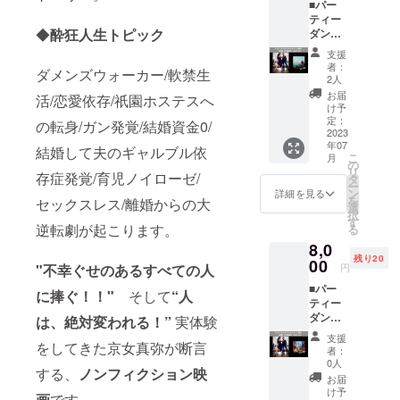
■パー
次発送
す。 ペ
言えな
は生年
アート
ティー
し2023
アダン
かった
月日に
画家 和
◆
酔狂人生トピック
ダンス
年7月ま
スです
お悩み
刻まれ
装身具
(ペアダ
でには
が、女
じっく
た 『無
支援
作家 月
ンス)教
お届け
性１人
りと聴
意識の
者：
読占星
ダメンズウォーカー/軟禁生
室in京
致しま
での参
かせて
2人
悩み』
術師 動
都
す。
加、男
頂きま
と『癒
お届
活/恋愛依存/祇園ホステスへ
画編集
ちょっ
性１人
す 鑑定
け予
したい
担当 岩
とした
の参
定：
はオン
傷』を
の転身/ガン発覚/結婚資金0/
手県生
海外
2023
加、大
ライン
お伝え
まれ、
年07
パー
歓迎で
結婚して夫のギャルブル依
で致し
しま
現在は
こ
月
ティー
す。 講
の
ますの
す。 ■
東京在
リ
で踊れ
存症発覚/育児ノイローゼ/
師が
タ
で 誰に
必要な
住 2018
ー
るよう
フォ
ン
も聞か
詳細を見る
もの 生
年から
を
セックスレス/離婚からの大
に、プ
ローし
選
れず安
年月
ハンド
択
ロのダ
ます。
す
心して
日、生
メイド
逆転劇が起こります。
る
ンサー
１支援
鑑定を
まれた
作家と
8,0
二人が
でお１
受けて
時間、
して活
残り20
教えて
00
人様参
頂けま
生まれ
円
"不幸ぐせのあるすべての人
動を始
くれま
加可能
す♡ ・
た時の
め、 ヘ
■パー
す。 10
です。
恋愛傾
に捧ぐ！！"
そして
“人
名前
アアレ
ティー
人前後
●時間
向や恋
ローマ
ンジ、
ダンス
の少人
は、絶対変われる！”
実体験
２時間
愛拗ら
字(名字
装身具
(ペアダ
数制の
レッス
せポイ
と名前
支援
等製
ンス)教
をしてきた京女真弥が断言
教室に
ン ●服
ント ・
者：
両方、
作、
室in大
なりま
装・靴
0人
今お付
旧姓が
Instagr
する、
ノンフィクション映
阪
す。 ペ
・動き
き合い
お届
ある方
amにコ
ちょっ
アダン
やすい
け予
してい
は旧姓
画
です。
ラー