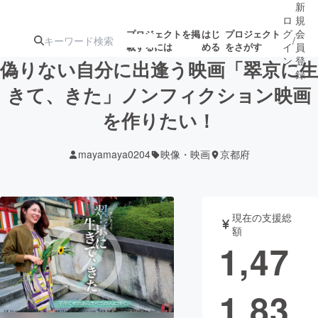
新
ロ
規
グ
会
プロジェクトを掲
はじ
プロジェクト
/
載するには
める
をさがす
イ
員
ン
登
偽りない自分に出逢う映画「翠京に生
録
きて、きた」ノンフィクション映画
を作りたい︎！
人気のプロ
注目のリ
注目の新着プロ
募集終了が近いプ
もうすぐ公開
ジェクト
ターン
ジェクト
ロジェクト
されます
mayamaya0204
映像・映画
京都府
アート・写真
音楽
現在の支援総
テクノロジー・ガジェット
ゲーム・サ
額
1,47
映像・映画
書籍・雑誌
1,83
ビジネス・起業
チャレンジ