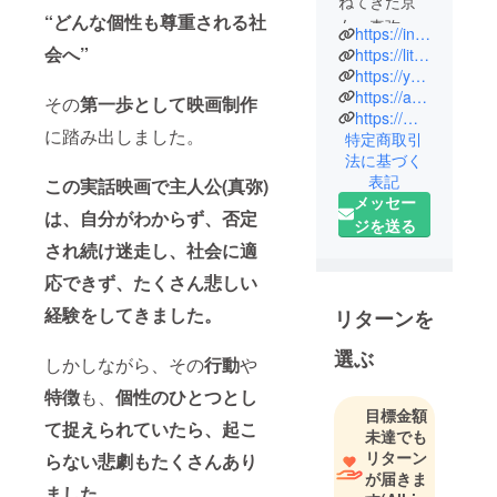
ねてきた京
“どんな個性も尊重される社
女、真弥
https://instagram.com/mayamaya0204?igshid=YmMyMTA2M2Y=
の”偽りない
会へ”
https://lit.link/monetoile2424
自分”に出逢
https://youtu.be/0RtAzLdtWsY
https://ameblo.jp/maya198502040204/
うまでのノ
その
第一歩として映画制作
https://mayaogata.com/
ンフィク
に踏み出しました。
特定商取引
ションス
法に基づく
トーリーの
表記
この実話映画で主人公(真弥)
映画制作。
メッセー
は、自分がわからず、否定
京都で立ち
ジを送る
上がったプ
され続け迷走し、社会に適
ロジェクト
応できず、たくさん悲しい
です。
経験をしてきました。
リターンを
選ぶ
しかしながら、その
行動
や
特徴
も、
個性のひとつとし
目標金額
て捉えられていたら、起こ
未達でも
リターン
らない悲劇もたくさんあり
が届きま
ました。