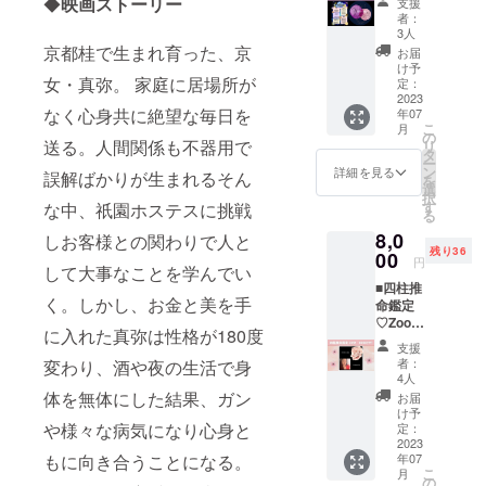
◆
映画ストーリー
支援
中挽き
ブレン
落ちて
付き 月
有効期
から初
者：
Time：
ドと
しまい
読み(つ
限:2023
めて、
3人
3:00
なって
ます。
きよみ)
年2月か
京都桂で生まれ育った、京
最近
お届
Tatsuki
いま
・香り
鑑定ラ
ら順次
は、神
け予
Koffee
す。
のお茶
イト版
女・真弥。 家庭に居場所が
送付
定：
秘の世
のオリ
Tatsuki
日本
☆時間
2023
界を
ジナル
なく心身共に絶望な毎日を
Koffee'
年07
茶と違
→zoom
テーマ
こ
ブレン
月
s
い、味
30分 ☆
の
に制作
送る。人間関係も不器用で
リ
ド。 浅
Recipe
ではな
月読み
タ
してい
ー
煎りで
Temper
く香り
占星術
ン
ます。
詳細を見る
誤解ばかりが生まれるそん
を
仕上げ
ature：
を楽し
で分か
選
闇、人
択
たYang/
92℃
むお茶
ること
す
体、光
な中、祇園ホステスに挑戦
る
陽はエ
Beans
です。
◇無意
と影、
チオピ
：15g
8,0
発酵
識にや
しお客様との関わりで人と
占星術
アとコ
Grind：
残り36
度（茶
りがち
00
月が無
円
スタリ
中挽き
して大事なことを学んでい
葉の酸
な生き
かった
カのブ
Time：
■四柱推
化度）
方のパ
ユート
く。しかし、お金と美を手
レン
3:00
命鑑定
や焙煎
ター
ピアの
ド。 フ
「陰」
♡Zoom
（火入
ン、習
地球。
に入れた真弥は性格が180度
ルー
「陽」
30分 (生
れ）に
慣 ◇幼
もしく
支援
ティー
どちら
年月日
よって
少期に
はティ
者：
変わり、酒や夜の生活で身
で爽や
かはラ
で四柱
味が変
満たし
4人
アマト
かな酸
ンダム
推命を
わりま
たかっ
体を無体にした結果、ガン
の星な
お届
味が特
にこち
もとに
す。
たこと
け予
の
徴的な
らで選
読み解
や様々な病気になり心身と
※2023
◇才能
定：
か！？
ブレン
んでお
きま
2023
年2月頃
と思っ
感じた
ドと
年07
もに向き合うことになる。
送りし
す。) ♡
から順
ていた
イメー
こ
月
なって
ます。
自分を
次発送
けれ
の
ジを作