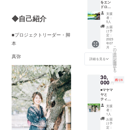
りの
程と詳
MTA2M
をエン
付き) ～
えいた
CBD保
細連絡
2Y=
ドロー
月を癒
します
有量
をお送
YUMIK
ルのク
して、
鑑定書
支援
300mg /
りしま
A
レジッ
◆自己紹介
太陽の
内容 A4
者：
CBD濃
す。 講
https://i
トに団
ように
サイズ
5人
度 3% 1
師 プロ
nstagra
体名・
生きる
二枚
お届
滴あた
ダン
m.com/
企業名
～ 月読
(PDF)
け予
りの
サー 社
k.yu_mi
■プロジェクトリーダー・脚
をスポ
占星術
定：
・産土
CBD含
交ダン
nn?
ンサー
2023
心の傷
神社と
有量
本
サー
igshid=
年07
として
をテー
現在の
1mg 1
こ
TAKER
月
YmMy
掲載さ
マに紐
の
産土神
本あた
リ
U
MTA2M
せてい
解いて
タ
（一
真弥
り300滴
ー
https://i
2Y= チ
ただき
いきま
ン
柱） ・
詳細を見る
分保有
を
nstagra
ケット
ます。
す。 占
選
産土神
概要
択
m.com/
の有効
◆必要
星術オ
す
の性
オーガ
る
takeru3
期
なもの
ラクル
格、才
ニック
939z?
限:2023
30,
エンド
カード
能につ
認定、
igshid=
年7/31
残り5
ロール
000
で貴方
いて ・
円
ブロー
YmMy
まで。
への掲
の背中
一靈四
ドスペ
MTA2M
■マヤマ
載名を
を押し
魂と五
クトラ
2Y=
ヤと
備考欄
ます。
行でみ
ム、
YUMIK
ティー
に記入
■必要な
る魂の
THCフ
A
タイム
くださ
もの 生
性質と
支援
リー 非
https://i
(2時
い。 ・
年月
特徴 ・
者：
遺伝子
nstagra
間)in京
掲載名
日、生
1人
あなた
組み換
m.com/
都 監
（法人
まれた
の光り
お届
え、無
k.yu_mi
督、真
名） 漏
時間、
け予
輝くダ
添加、
nn?
弥&麻耶
れがあ
定：
生まれ
イヤモ