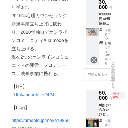
イド
30,
東京の
クワク
【clubh
た住
CBC、
カフェ
000
する時
年半0に。
ouse】
円
所》と
CBG、
となり
間にな
https://
《生年
CBN ・
■30000
ます。
2019年心理カウンセリング
ること
www.cl
月日》
テルペ
円 緒形
新宿、
間違い
ubhous
を備考
新規事業立ち上げに携わ
ン類、
麻耶の
表参
なしで
e.com/c
欄にご
フラボ
オー
道、青
す。 映
lub/hiro
支援
記載く
り、2020年独自でオンライ
ノイ
ダーメ
山、赤
画につ
者：
ndelle-
ださ
ド、そ
イド絵
坂、東
いても
7人
%E3%8
ンコミュニティA la modeを
い。 ・
の他天
画 ※
京、渋
お話出
お届
3%8F%
生年月
然成分
メール
谷、浅
来たら
け予
立ち上げる。
E3%83
日 ・生
＜１滴
でのや
草付近
定：
嬉しい
%AB%
まれた
の中に
りとり
2023
から、
現在2つのオンラインコミュ
です。
E3%83
時間 ・
年07
秘めら
が発生
備考欄
めくる
%A2%
あなた
こ
月
れた自
しま
ニティの運営、プロデュー
にご希
の
めくマ
E3%83
がお腹
リ
然のパ
す。 画
望をご
タ
ニアッ
%8B%
の中に
ー
ス、映画事業に携わる。
ワー＞
材:アク
指定く
ン
クな世
詳細を見る
E3%82
いる頃
を
3%濃度
リル
ださ
選
界やマ
%A2?
にお母
択
のCBD
画、イ
い。
す
ヤマヤ
utm_m
さんが
【HP】
る
オイル
ンク
「表参
に会っ
edium=
住んで
50,
には
アー
道希
て話し
lit.link/monetoile2424
ch_club
残り
いた住
オーガ
ト、水
000
望」な
298
てみた
円
&utm_c
所
ニック
彩画 ・
ど。 そ
い方。
ampaig
【insta
■物はい
認定さ
希望画
こから
応援し
【blog】
n=g7JA
gram】
らない
れたヘ
材、希
こちら
たい！
bFbYTX
https://i
けど応
ンプの
望モ
でいく
と共鳴
nzGSA
nstagra
援しま
CBD が
チーフ
https://ameblo.jp/maya19850
つか候
して下
支援
cq-
m.com/
す！と
300mg
をお知
補を探
さる方
者：
09tQ-
stargat
いう軽