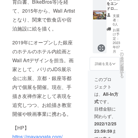
年7月ま
が決ま
の２月
育白書、BikeBros等)を経
urseas
となり
をエン
望場所
ら順次
でには
り次第
以降の
ons.co
ます。
ドロー
を記入
送付
て、2015年から、Wall Artist
お届け
お知ら
希望日
m/jp/ky
新宿、
ルのク
お願い
致しま
せくだ
時、希
支援
oto/dini
表参
レジッ
致しま
となり、関東で飲食店や宿
す。
さい。
者：
望場所
ng/loun
道、青
トにVIP
す。も
0人
画家HP
を記入
ges/the
泊施設に絵を描く。
山、赤
スポン
し記入
https://
お届
お願い
-lounge/
坂、東
サーと
がない
け予
mayao
致しま
②【リ
京、渋
して掲
場合は
定：
gata.co
す。も
ッツ・
2019年にオープンした銀座
谷、浅
載させ
2023
希望日
m/ 画家
し記入
カール
年07
草付近
ていた
をお聞
instagr
がない
のホテルのホテル内絵画と
トン京
こ
月
から、
だきま
きする
の
am
場合は
都・ラ
リ
備考欄
す。 ◆
メール
タ
https://i
Wall Artデザインを担当。画
希望日
ウン
ー
にご希
必要な
をお送
ン
詳細を見る
nstagra
をお聞
ジ】
を
望をご
もの エ
りしま
選
家として、パリのJDS展示
m.com/
きする
https://t
択
指定く
ンド
す。 マ
す
ogatam
メール
helobby
る
ださ
ロール
会に出展、京都・銀座等都
ヤマヤ
このプロ
aya_art
をお送
lounge.
い。
への掲
が学ん
ist?
りしま
ritzcarlt
ジェクト
内で個展を開催。現在、手
「表参
載名を
できた
igshid=
す。違
onkyot
道希
備考欄
鑑定や
は、
All-In方
YmMy
う分野
o.com/
描き友禅作家として表現を
望」な
に記入
感覚
MTA2M
の専門
③【Go
式
です。
ど。 そ
くださ
を、駆
2Y=
追究しつつ、お絵描き教室
職の人
odnatur
こから
い。 ・
使して
目標金額に
がジョ
estatio
こちら
掲載名
あなた
開催や映画事業に携わる。
イント
n・
関わらず、
でいく
（個人
を丸裸
する場
hyssop
つか候
名or法
にして
2022/12/25
合もあ
】
補を探
人名）
【HP】
さしあ
りま
https://
23:59:59
ま
してご
漏れが
げま
す。 ・
goodna
https://mayaogata.com/
連絡致
ある場
す。 今