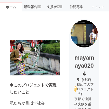
活動報告
支援者
仲間募集
コメント
ホーム
13
99+
mayam
aya020
4
京都府
初めてのプ
◆このプロジェクトで実現
ロジェクト
したいこと
です
京都で挫折
私たちが目指す社会
や失敗を重