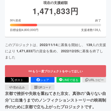
現在の支援総額
1,471,833
円
終了
30
%達成
目標金額
4,800,000
円
支援者数
139
人
このプロジェクトは、
2022/11/14
に募集を開始し、
139
人の支援
により
1,471,833
円の資金を集め、
2022/12/25
に募集を終了し
ました
もう一度プロジェクトをやってほしい
ポスト
シェア
LINEで送る
URLコピー
埋め込み
QRコード
京都で挫折や失敗を重ねてきた京女、真弥の”偽りない自
分”に出逢うまでのノンフィクションストーリーの映画制
作のために京都で立ち上がったプロジェクトです。