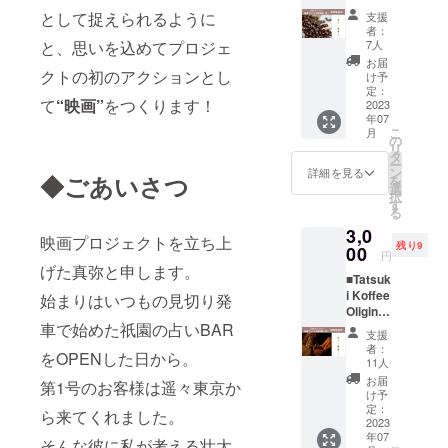
Blend
上品で
として捉えられるように
支援
シリー
甘みの
者：
ズ最初
ある花
7人
と、思いを込めてプロジェ
の「陰
香が
お届
陽シ
クトの初のアクションとし
しっか
け予
リー
り茶湯
定：
て
“映画”
をつくります！
ズ」
2023
の中に
年07
「Shop
溶け込
こ
月
Yorishir
んでお
の
リ
o」から
り、口
タ
ー
商品提
に含む
ン
詳細を見る
◆ごあいさつ
を
供。 全
と鼻腔
選
択
ての物
に広が
す
る
事は陰
り抜け
3,0
と陽、
ていく
映画プロジェクトを立ち上
残り9
相対す
00
心地よ
円
るもの
さを感
げた真弥と申します。
■Tatsuk
で成り
じさせ
i Koffee
立って
始まりはいつもの見切り発
てくれ
Oliginal
いる。
ます。
Blend
車で始めた祇園の占いBAR
陰陽論
四季春
支援
シリー
にヒン
の持つ
者：
をOPENした日から。
ズ最初
トを得
一般的
11人
の「陰
て名付
なイ
お届
第1号のお客様は遥々東京か
陽シ
けた
メージ
け予
リー
【Tatsu
定：
とはか
ら来てくれました。
ズ」
2023
ki
け離れ
年07
「Shop
Koffee
た上質
そんな彼に私が考える壮大