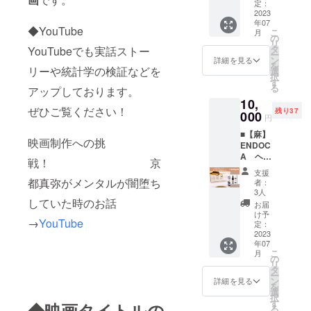
とした
スです
定：
セミ
るパー
の方を
ジュ作
海外
2023
が、女
フォー
ト
お願い
品を投
年07
パー
性１人
マルな
ナー、
◆YouTube
します)
こ
稿して
月
ティー
での参
の
服 ・ス
奥
を備考
リ
いま
で踊れ
加、男
タ
ニー
YouTubeでも実話ストー
様、旦
欄に記
ー
す。
るよう
性１人
ン
カーと
詳細を見る
那様の
入お願
を
2022年
に、プ
リーや統計学の検証などを
の参
選
セミ
鑑定も
いしま
択
から占
ロのダ
加、大
す
フォー
致しま
す。 ・
る
星術で
アップしております。
ンサー
歓迎で
マルに
す そ
生年月
心の傷
10,
二人が
す。 講
合う靴
のお相
日 ・生
ぜひご覧ください！
を紐解
残り37
教えて
000
師が
(女性は
手との
円
まれた
くコ
くれま
フォ
動きや
相性鑑
時間 ・
ミュニ
■【麻】
す。 10
ローし
すい低
定付き
生まれ
映画制作への挑
ティ
ENDOC
人前後
ます。
めの
です！
た時の
「harm
A ヘン
の少人
１支援
ヒール
戦！ 京
(だっ
名前(旧
onie~月
プオイ
数制の
でお１
がオス
て知り
支援
姓・
を癒し
ルド
教室に
人様参
都真弥がメンタルが闇堕ち
スメで
者：
たいで
ローマ
調和す
ロップ
なりま
加可能
3人
す) ●開
すよね
字)
る~」も
ス
していた時のお話
す。 ペ
です。
催日時
お届
♡) ◆必
【clubh
活動
300mg
アダン
●時間
け予
場所は
要なも
ouse】
中。
→
YouTube
CBD（
スです
定：
２時間
東京(５
の 生年
https://
canva
3%）
2023
が、女
レッス
月後半
月日(可
www.cl
を使っ
年07
「Shop
性１人
ン ●服
以降)
能であ
ubhous
こ
月
たコ
Yorishir
での参
の
装・靴
で、備
れば生
e.com/c
リ
ラー
o」から
加、男
タ
・動き
考欄に
まれた
lub/hiro
ー
ジュ
商品提
性１人
ン
やすい
詳細を見る
選択を
時間) 気
ndelle-
を
アート
供。 ・
の参
選
セミ
お願い
になる
%E3%8
択
の講座
正式名
加、大
す
フォー
しま
◆映画タイトルの
方、複
3%8F%
る
や子ど