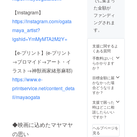
でに集まっ
希望日
turestat
しま
合は後
まで知
時 ・希
ion.com
た金額が
す。 応
日メー
らな
望場所
/restaur
【instagram】
援した
ルをお
かった
ファンディ
（新
ant/hys
い︎と共
送りさ
自分に
宿、表
https://instagram.com/ogata
sop/
ングされま
鳴して
せてい
会える
参道、
④【TH
下さる
ただき
こと間
す。
maya_artist?
青山、
E
方にぜ
ます。
違いな
赤坂、
THOUS
ひお会
ご返信
しで
igshid=YmMyMTA2M2Y=
東京、
AND
いでき
がない
す。 活
渋谷、
KYOTO
支援に関するよ
たら嬉
場合は
用分野
浅草付
・TEA
くある質問
【e-プリント】(e-プリント
しいで
キャン
数秘
近） 監
&
す。 ■
プファ
術・四
手数料はいく
督真弥
BAR】
→ブロマイド→アート・イ
必要な
イアの
柱推
らかかります
(京都)と
https://
もの 備
登録の
命・心
か？
監督麻
ラスト→神獣画家緒形麻耶)
www.ke
考欄に
お名前
理学・
耶(東京)
ihanhot
2023年
となり
占星
目標金額に届
https://www.e-
の自己
els-
の２月
ます。
術・個
かなかった場
紹介は
resorts.
以降の
性心理
合どうなりま
printservice.net/content_deta
当ペー
co.jp/th
希望日
学(動物
すか？
ジの上
e-
時、希
il/mayaogata
占い)・
部に記
thousa
望場所
マヤ暦
支援で困った
載ござ
nd-
を記入
とぎ式
時はどこに相
います
kyoto/r
お願い
生命の
談したらいい
のでご
estaura
致しま
樹キャ
ですか？
覧くだ
nts/tea
す。も
ラク
さい。
◆映画に込めたマヤマヤ
bar/ 監
し記入
ター 普
ヘルプページを
※当日の
督真弥
がない
段から
の思い
見る
交通
(京都)と
場合は
プロ