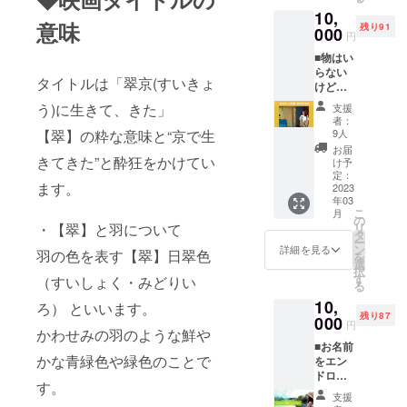
称
歓迎で
マルな
す。 そ
数人で
E3%83
もの 想
10,
Cannab
す。 講
服 ・ス
れぞれ
も可能
%AB%
意味
像を育
残り91
idiol –
000
師が
ニー
人数が
円
です
E3%83
てる活
カンナ
フォ
カーと
決まり
が、生
%A2%
動もし
■物はい
ビジ
ローし
セミ
次第、
年月日
E3%83
ていま
らない
オール
ます。
フォー
日程を
をご確
タイトルは「翠京(すいきょ
%8B%
す。
けど応
・ヘン
１支援
マルに
出し、
認の
E3%82
【insta
援しま
プに含
でお１
合う靴
う)に生きて、きた」
希望を
支援
上、備
%A2?
gram】
す！と
まれる
人様参
(女性は
者：
取りま
考に必
utm_m
https://i
いう軽
主要成
加可能
9人
【翠】の粋な意味と“京で生
動きや
す。 ■
ずお書
edium=
nstagra
やかで
分の1つ
です。
すい低
お届
必要な
きくだ
ch_club
m.com/
心優し
きてきた”と酔狂をかけてい
・健
●時間
け予
めの
もの 備
さい。
&utm_c
kirama
い方。
康、美
定：
２時間
ヒール
考欄
・ご自
ampaig
ます。
gic528h
クラ
2023
容、医
レッス
がオス
に、平
身の生
n=g7JA
年03
z?
ファン
療と幅
ン ●服
スメで
日or土
年月日
こ
bFbYTX
月
igshid=
が終了
広い分
の
装・靴
す) ●開
日祝ど
・ご自
リ
・【翠】と羽について
nzGSA
YmMy
しまし
野で世
タ
・動き
催日時
ちらの
身の生
ー
cq-
MTA2M
たら限
界的な
ン
やすい
詳細を見る
場所は
参加ご
羽の色を表す【翠】日翠色
まれた
を
09tQ-
2Y=
定配信
注目を
選
セミ
京都
希望か
時間 ・
択
476692
※2023
の30分
集める
す
フォー
（すいしょく・みどりい
(2023年
ご記入
気にな
る
有効期
年2月頃
程度の
・海外
マルな
3月か4
くださ
る方の
間：
10,
から順
「お礼
では日
ろ） といいます。
服 ・ス
月予定)
い。教
生年月
2023/7/
残り87
次発送
とクラ
000
常的に
ニー
で、備
円
室は午
日（任
31まで
かわせみの羽のような鮮や
し2023
ファン
使われ
カーと
考欄に
後の時
意） ・
に鑑定
■お名前
年7月ま
に挑戦
るサプ
セミ
選択を
間の開
気にな
かな青緑色や緑色のことで
をエン
でには
してみ
リメン
フォー
お願い
催とな
る方の
ドロー
お届け
ての感
ト 農
マルに
しま
りま
す。
生まれ
ルのク
致しま
想の動
薬、除
合う靴
す。 そ
支援
す。ク
た時間
レジッ
す。
画」