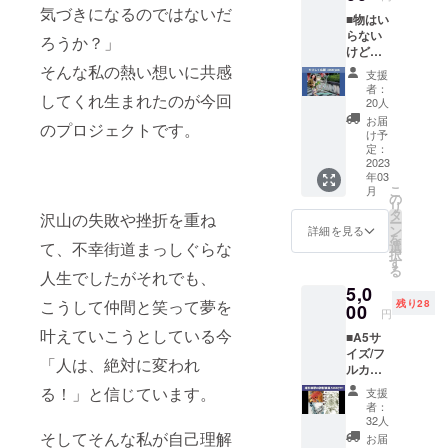
神獣ポ
体で飲
ヒーシ
：
気づきになるのではないだ
■物はい
スト
んでい
リーズ
90~100
らない
カード1
ただい
ろうか？」
の楽し
℃ 湯
けど応
枚をラ
ても美
み方の
量
援しま
ンダム
そんな私の熱い想いに共感
味しい
一つで
：
支援
す！と
に1枚の
です
す。 深
者：
200ml
してくれ生まれたのが今回
いう心
合計3枚
が、ご
20人
煎りで
優しい
をお送
自身で
仕上げ
お届
のプロジェクトです。
方。ク
りしま
陰と陽
け予
たYin /
茶葉の
ラファ
す。
定：
をブレ
陰はケ
量：
ンが終
2023
※2023
ンドし
ニア、
5g 抽
年03
了しま
年2月頃
て、自
タンザ
出時間
こ
月
したら
から順
の
分だけ
ニア、
：2分
リ
限定配
次発送
タ
のオリ
グアテ
沢山の失敗や挫折を重ね
《日本
ー
信の10
し2023
ン
ジナル
詳細を見る
マラを
茶と台
を
分程度
年7月ま
選
て、不幸街道まっしぐらな
の配合
中心に
湾茶の
択
の「お
でには
す
を見つ
飲みや
違い》
る
礼の動
人生でしたがそれでも、
お届け
けるの
すくも
・茶葉
5,0
画」
致しま
も、こ
リッチ
の形
こうして仲間と笑って夢を
残り28
URLを
00
す。
のコー
なボ
円
日本茶
お送り
ヒーシ
ディー
と違
叶えていこうとしている今
■A5サ
しま
リーズ
に仕上
い、茶
イズ/フ
す。 ※
の楽し
げつ
「人は、絶対に変われ
葉を刻
ルカ
有効期
み方の
つ、イ
むので
ラ-/20P
限:2023
一つで
る！」と信じています。
ンドネ
支援
はな
以上
年2月か
す。 深
者：
シアで
く、一
個展や
ら順次
32人
煎りで
アクセ
枚の茶
グルー
送付
そしてそんな私が自己理解
仕上げ
お届
ントを
葉を丸