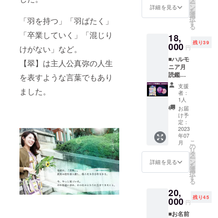
Oil
必要な
ン終了
ー
YmMy
この地
だきま
ン
詳細を見る
Drops
もの 備
後、人
を
MTA2M
球に生
す。ご
選
300mg
考欄
数が決
択
2Y=
「羽を持つ」「羽ばたく」
命を宿
返信が
す
CBD /
に、平
定した
る
YUMIK
す 手伝
ない場
10ml 概
日or土
後2023
「卒業していく」「混じり
A
18,
いを
合は
要 オー
日祝ど
年2月に
https://i
残り39
し、生
000
キャン
ガニッ
円
けがない」など。
ちらの
追って
nstagra
まれて
プファ
ク認
参加ご
ご返信
m.com/
■ハルモ
からも
イアの
【翠】は主人公真弥の人生
定、ブ
希望か
し、日
k.yu_mi
ニア月
ずっと
登録の
ロード
ご記入
程と詳
nn?
読鑑定
側で守
を表すような言葉でもあり
お名前
スペク
くださ
細連絡
igshid=
☆時間
護して
となり
トラ
支援
い。教
をお送
YmMy
→Zoom
ました。
いる存
ます。
者：
ム、
室は午
りしま
MTA2M
90分 ☆
在 あな
1人
THCフ
後の時
す。 講
2Y= チ
内容→
たがお
お届
リー 非
間の開
師 プロ
ケット
月星
腹の中
け予
遺伝子
催とな
ダン
の有効
座、ハ
にいた
定：
組み換
りま
サー 社
期
ウス、
2023
頃に お
え、無
す。ク
交ダン
限:2023
年07
キロン
母さん
添加、
ラファ
こ
サー
月
年7/31
☆月星
が住ん
の
無着
ン終了
リ
TAKER
まで。
座絵本
でいた
タ
色、グ
後、人
ー
U
+棚卸し
住所か
ン
詳細を見る
ルテン
数が決
を
https://i
鑑定書
ら お調
選
フ
定した
択
nstagra
付き (○
べし、
す
リー、
後2023
る
m.com/
才で○の
あなた
ヴィー
年2月に
takeru3
20,
キャラ
への
ガン仕
追って
939z?
残り45
出来て
000
メッ
円
様、 一
ご返信
igshid=
るかプ
セージ
本あた
し、日
YmMy
■お名前
チ解説
をお伝