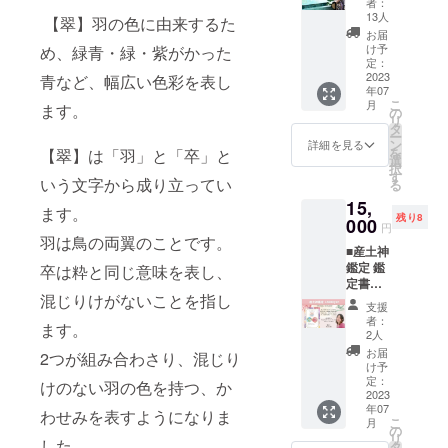
草剤、
(女性は
者：
れぞれ
ラファ
（任
トにス
URLを
化学肥
13人
動きや
人数が
【翠】羽の色に由来するた
ン終了
意） ※
ポン
お送り
料を一
すい低
お届
決まり
後、人
有効期
サーと
しま
切含ま
け予
め、緑青・緑・紫がかった
めの
次第、
数が決
限:2023
して掲
す。 ※
定：
ない
ヒール
日程を
定した
/7/31ま
載させ
2023
有効期
青など、幅広い色彩を表し
オーガ
がオス
出し、
後2023
でに鑑
年07
ていた
限:2023
ニック
スメで
希望を
年2月に
こ
定
月
ます。
だきま
年2月か
の
ヘンプ
す) ●開
取りま
追って
リ
す。 ◆
ら順次
タ
のみか
催日時
す。 ■
ご返信
ー
必要な
送付
ン
ら抽出
詳細を見る
場所は
必要な
し、日
を
【翠】は「羽」と「卒」と
もの エ
選
した
大阪
もの 備
程と詳
択
ンド
す
ENDOC
(2023年
考欄
いう文字から成り立ってい
細連絡
る
ロール
Aの
3月以
に、平
をお送
15,
への掲
CBDオ
降)で、
ます。
日or土
りしま
残り8
載名を
000
イル。
備考欄
円
日祝ど
す。 講
備考欄
羽は鳥の両翼のことです。
300mg
に選択
ちらの
師 プロ
■産土神
に記入
のCBD
をお願
参加ご
ダン
鑑定 鑑
くださ
卒は粋と同じ意味を表し、
および
いしま
希望か
サー 社
定書内
い。 ・
その他
す。 そ
ご記入
交ダン
混じりけがないことを指し
容 A4サ
掲載名
天然分
れぞれ
支援
くださ
サー
イズ 二
（個人
子豊富
者：
人数が
い。教
TAKER
ます。
枚
名） 漏
2人
に含ま
決まり
室は午
U
(PDF)
れがあ
れてい
お届
次第、
2つが組み合わさり、混じり
後の時
https://i
産土の
る場合
け予
ます。
日程を
間の開
nstagra
神（う
は後日
定：
＜オイ
けのない羽の色を持つ、か
出し、
催とな
m.com/
ぶすな
2023
メール
ル詳細
希望を
りま
takeru3
年07
のか
をお送
わせみを表すようになりま
＞
取りま
す。ク
こ
939z?
月
み） あ
りさせ
の
Hemp
す。 ■
ラファ
リ
igshid=
なたが
した。
ていた
タ