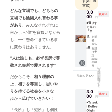
す
(All-in
方式)
どんな立場でも、どちらの
3,0
残り30
00
円
立場でも陰陽入れ替わる事
■選りす
があり
、みんなそれぞれに
ぐりの
「台湾
何かしら“傷”を背負いながら
茶」
支援
Shop
も、一生懸命生きている事
者：
Yorishir
10人
に変わりはありません。
oから商
お届
品提
け予
供。 ＜
定：
“人は誰しも、必ず長所で尊
お茶の
2023
年07
説明＞
敬され短所で愛されます”
こ
月
四季春
の
リ
の中で
タ
ー
も最も
ン
詳細を見る
だからこそ、
相互理解の
を
寒い時
選
択
期にわ
上、相手を尊重し、思いや
す
る
ずかな
りを持てる社会を
小さな一
3,0
量だけ
残り13
採れ
00
円
歩から
広げていきたい！
る“冬
■Tatsuk
片”は一
i Koffee
味違い
「長所」も「短所」も個性
Oliginal
ます。