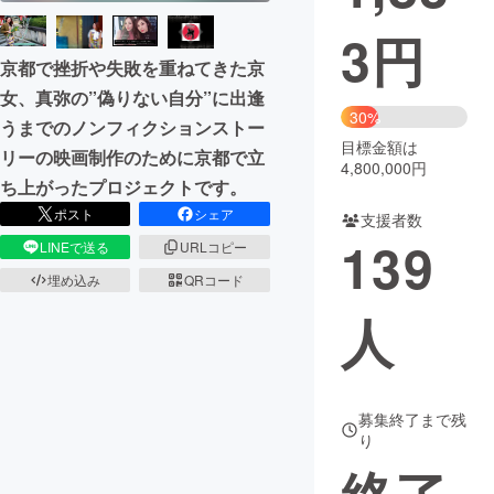
3
円
まちづくり・地域活性化
京都で挫折や失敗を重ねてきた京
女、真弥の”偽りない自分”に出逢
CAMPFIRE for Social Good
CAMPFIRE Creation
30%
うまでのノンフィクションストー
CAMPFIREふるさと納税
machi-ya
コミュニティ
目標金額は
リーの映画制作のために京都で立
4,800,000円
ち上がったプロジェクトです。
ポスト
シェア
支援者数
139
LINEで送る
URLコピー
埋め込み
QRコード
人
募集終了まで残
り