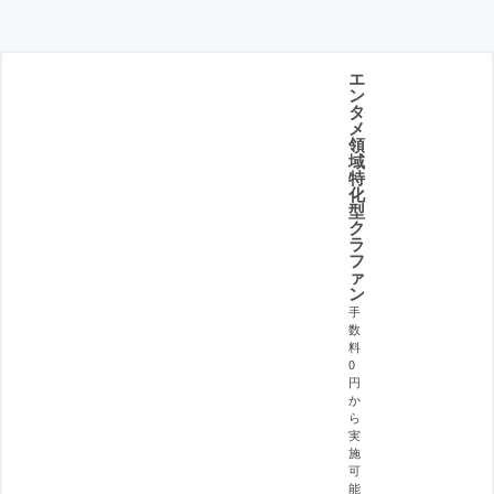
エ
ン
タ
メ
領
域
特
化
型
ク
ラ
フ
ァ
ン
手
数
料
0
円
か
ら
実
施
可
能