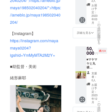
2040204/">https://ameblo.jp/
が含ま
らせく
してご
2人
にお会
298263
e_33.66
やかで
れてい
ださ
連絡致
い出来
お届
有効期
_yukari
maya198502040204/">https:
心優し
ます。
い。(家
しま
け予
たら嬉
限:2023
?
い方。
それだ
族、
定：
す。 も
しいで
/7/31ま
//ameblo.jp/maya198502040
igshid=
クラ
2023
けでな
ペット
れなく
す。 ■
でに鑑
YmMy
年03
ファン
くオメ
画、動
マニ
必要な
204/
定
こ
MTA2M
月
が終了
ガ3と6
物、抽
の
アック
もの 備
リ
2Y= 有
しまし
が身体
象画、
タ
な話題
考欄に
ー
効期
たら監
にとっ
龍等) す
ン
が豊富
詳細を見る
【instagram】
2023年
を
限:2023
督真弥
てもっ
べてお
選
とな
の２月
択
/7/31ま
（プロ
https://instagram.com/maya
て理想
任せ、
す
り、 今
以降の
る
でに鑑
の四柱
的な1:3
もあり
まで知
希望日
定シー
maya0204?
50,
推命鑑
のバラ
です。
らな
時、希
トを
残り3
定師）
000
ンスで
・今回
かった
望場所
円
igshid=YmMyMTA2M2Y=
メール
の2023
保有さ
はクラ
自分や
を記入
で送付
■マヤマ
年オリ
れ、フ
ファン
未来の
お願い
ヤと丸
ジナル
リーラ
限定の
未知な
致しま
■助監督・美術
裸
運勢
ジカル
オー
る可能
す。も
ティー
シート
と戦う
ダーメ
性に ワ
し記入
支援
タイム
のメー
ビタミ
イド絵
クワク
者：
緒形麻耶
がない
in京都
ル送付
ンE、補
画でか
0人
する時
場合は
(3時間
と限定
因子と
なりお
間にな
お届
希望日
以内) 監
配信の
副栄養
得で
け予
ること
をお聞
督、京
30分程
定：
素も多
す。 ・
間違い
きする
都の真
2023
度の
く含ま
サイズ
なしで
メール
年12
弥と東
「お礼
れてい
は、ご
す。 映
をお送
こ
月
京の麻
とクラ
の
ます。
希望に
画につ
りしま
リ
耶との
ファン
タ
その他
沿いま
いても
す。違
ー
ティー
に挑戦