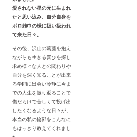
聞きす
す。 ※
にして
京)の自
るメー
備考欄
愛されない星の元に生まれ
さしあ
己紹介
ルをお
に希望
げま
は当
送りし
たと思い込み、自分自身を
日時、
す。 今
ページ
ます。
希望場
まで知
の上部
ボロ雑巾の様に扱い扱われ
※有効期
所を記
らな
に記載
限は
入お願
かった
ござい
て来た
日々。
2023/12
い致し
自分に
ますの
/31まで
ます。
会える
でご覧
もし記
こと間
その後、沢山の葛藤を抱え
くださ
入がな
違いな
い。 ※
い場合
ながらも生きる喜びを探し
しで
当日の
は希望
す。 活
交通
日をお
求め様々な人との関わりや
用分野
費、食
聞きす
数秘
費は
自分を深く知ることが出来
るメー
術・四
個々で
ルをお
柱推
のお支
る学問に出会い冷静に今ま
送りし
命・心
払とな
ます。
理学・
での人生を振り返ることで
ります
※有効期
占星
のでご
限は
傷だらけで苦しくて投げ出
術・個
了承く
2023/12
性心理
ださ
/31まで
したくなるような日々が、
学(動物
い。
占い)・
※SPが
本当の私の輪郭をこんなに
マヤ暦
つく場
とぎ式
合があ
もはっきり教えてくれまし
生命の
りま
樹キャ
す。 ※
た。