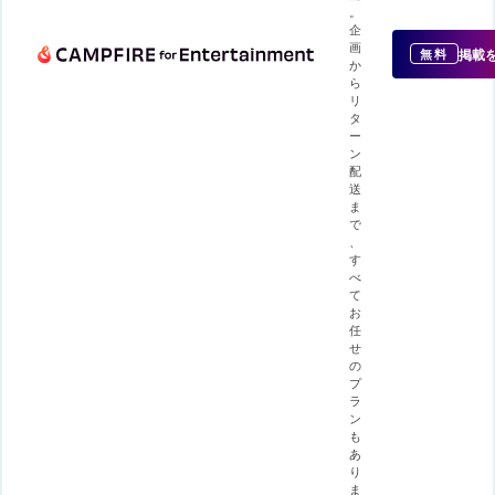
。
企
画
掲載
無料
か
ら
リ
タ
ー
ン
配
送
ま
で
、
す
べ
て
お
任
せ
の
プ
ラ
ン
も
あ
り
ま