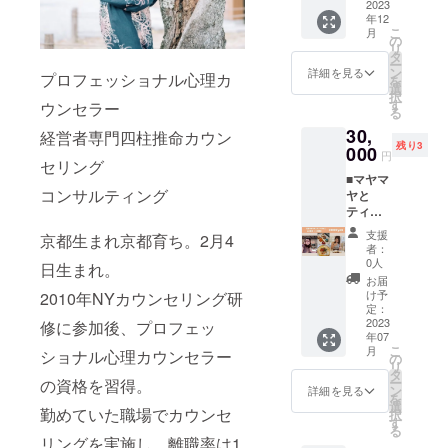
無着
igshid=
との
2023
る場合
た時の
ンド ・
色、グ
YmMy
年12
ティー
は後日
名前・
魂と才
こ
ルテン
月
MTA2M
タイム
メール
の
ローマ
能の生
リ
フ
2Y= チ
ご一緒
をお送
タ
字(名字
かし
ー
リー、
ケット
にいか
りさせ
ン
と名前
詳細を見る
方、
プロフェッショナル心理カ
を
ヴィー
の有効
がです
ていた
選
両方、
日々の
択
ガン仕
期
か？？
だきま
す
旧姓が
ウンセラー
過ごし
る
様、 <
限:2023
場所は
す。ご
ある方
方など
内容>
年7/31
30,
京都駅
返信が
経営者専門四柱推命カウン
は旧姓
・産土
ヘンプ
まで。
残り3
付近の
000
ない場
の方を
神から
円
オイル
セリング
カフェ
合は
お願い
あなた
10ml ・
■マヤマ
となり
キャン
します)
への
CBD
コンサルティング
ヤと
ます。
プファ
を備考
メッ
300mg
ティー
もれな
イアの
欄に記
セージ
・ヘン
タイム
くマニ
登録の
入お願
・鑑定
支援
京都生まれ京都育ち。2月4
プシー
(2時
アック
お名前
いしま
者：
書につ
ドオイ
間)in東
な話題
となり
0人
す。 ・
いての
日生まれ。
ル –
京 監
が豊富
ます。
生年月
お届
簡易説
Omega
督、真
とな
け予
2010年NYカウンセリング研
日 ・生
明 ◆必
3
弥&麻耶
り、 今
定：
まれた
要なも
(1.2g),O
との
2023
まで知
修に参加後、プロフェッ
時間 ・
の 《あ
mega 6
年07
ティー
らな
生まれ
なたが
こ
月
(4 g),
ショナル心理カウンセラー
タイム
かった
の
た時の
お腹の
リ
Vitamin
ご一緒
自分や
タ
名前
中にい
ー
の資格を習得。
E: 8mg
にいか
未来の
ン
詳細を見る
（旧
る頃に
を
・植物
がです
未知な
選
姓・
お母さ
勤めていた職場でカウンセ
択
性カン
か？？
る可能
す
ローマ
んが住
る
ナビノ
場所は
性に ワ
字）
リングを実施し、離職率は1
んでい