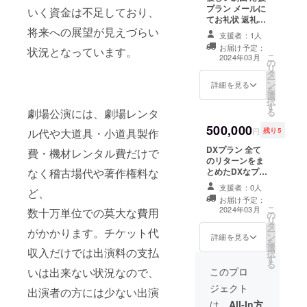
プラン メールに
いく資金は不足しており、
てお礼状 返礼品
をお届けしない
将来への展望が見えづらい
支援者：1人
プランです。
お届け予定：
状況となっています。
こ
2024年03月
の
リ
タ
ー
ン
詳細を見る
を
選
択
す
る
劇場公演には、劇場レンタ
500,000
円
残り5
ル代や大道具・小道具製作
DXプラン 全て
費・機材レンタル費だけで
のリターンをま
とめたDXなプラ
なく稽古場代や著作権料な
ンです。 ◎メー
支援者：0人
ど、
ルでのお礼状 ◎
お届け予定：
劇団員のお礼動
こ
2024年03月
数十万単位での莫大な費用
の
画 ◎短編戯曲集
リ
タ
◎『どうしよう
ー
がかかります。チケット代
ン
もなく、別れ』
詳細を見る
を
選
元ネタデータ
収入だけでは出演料の支払
択
す
◎『演劇の魔
る
物〜女優、跳梁
このプロ
いは出来ない状況なので、
跋扈（リビング
ジェクト
出演者の方には少ない出演
デッド）
篇！〜』元ネタ
は、
All-In方