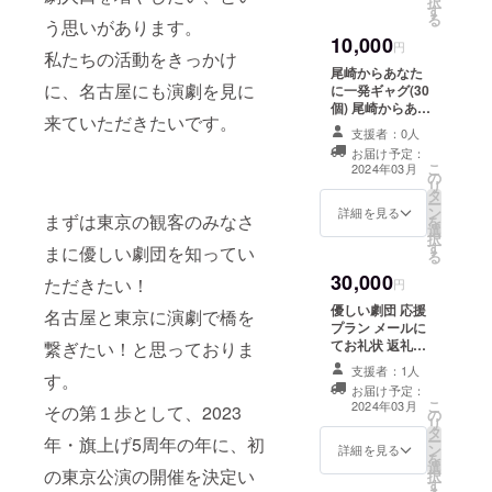
択
掲載をお断りす
す
る
る事がございま
う思いがあります。
す。ご注意くだ
10,000
円
さい。
私たちの活動をきっかけ
尾崎からあなた
に、名古屋にも演劇を見に
に一発ギャグ(30
個) 尾崎からあな
来ていただきたいです。
たのためだけに
支援者：0人
オリジナルの一
お届け予定：
発ギャグ(動画)
こ
2024年03月
の
をお贈りいたし
リ
タ
ます。
ー
ン
詳細を見る
まずは東京の観客のみなさ
を
選
択
す
まに優しい劇団を知ってい
る
30,000
ただきたい！
円
優しい劇団 応援
名古屋と東京に演劇で橋を
プラン メールに
てお礼状 返礼品
繋ぎたい！と思っておりま
をお届けしない
支援者：1人
す。
プランです。
お届け予定：
こ
2024年03月
その第１歩として、2023
の
リ
タ
ー
年・旗上げ5周年の年に、初
ン
詳細を見る
を
選
の東京公演の開催を決定い
択
す