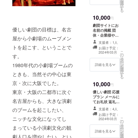
を
選
て執筆したもの
択
す
です。 ※メール
る
にてPDFを添付
10,000
してお届けいた
円
します。
劇団サイトにお
優しい劇団の目標は、名古
名前の掲載 団
体・企業様や個
屋から小劇場のムーブメン
人の方など、後
支援者：1人
援として劇団の
トを起こす、ということで
お届け予定：
サイトにお名前
こ
2024年03月
の
を掲載いたしま
す。
リ
タ
す。 ※支援時に
ー
ン
1980年代の小劇場ブームの
必ず備考欄にご
詳細を見る
を
選
希望のお名前を
択
ときも、当然その中心は東
す
ご記入くださ
る
い。記入がない
京・次に大阪でした。
10,000
場合は
円
CAMPFIREにて
東京・大阪の二都市に次ぐ
優しい劇団 応援
使用されている
プラン メールに
ハンドルネーム
名古屋からも、大きな演劇
てお礼状 返礼品
を使用させて頂
をお届けしない
きますのでご了
支援者：4人
のブームを起こしたい、
プランです。
承ください。ま
お届け予定：
ニッチな文化になってし
こ
た、特定の人物
2024年03月
の
リ
を比喩するお名
タ
まっている小演劇文化の観
ー
前や公序良俗に
ン
詳細を見る
を
反するお名前は
選
劇人口を増やしたい、とい