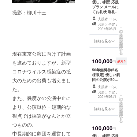
いま
張公演
優しい劇団 応援
場合は
す。 ※2
いたし
プラン メールに
CAMPFIREにて
実施時
ます。
てお礼状 返礼品
撮影：柳川十三
使用されている
期はお
※1 事前
をお届けしない
ハンドルネーム
支援者：0人
届け予
にご相
プランです。
を使用させて頂
お届け予定：
定の日
談の
こ
きますのでご了
2024年03月
程とは
上、名
の
リ
承ください。ま
異なる
古屋か
タ
ー
た、特定の人物
可能性
らの交
ン
詳細を見る
を
を比喩するお名
がござ
通費な
選
択
前や公序良俗に
いま
どは別
す
る
現在東京公演に向けて計画
反するお名前は
す。
途ご負
掲載をお断りす
100,000
担願い
円
残り5
を進めておりますが、新型
る事がございま
ます。
す。ご注意くだ
50年無料券(5名
※2 実施
コロナウイルス感染症の拡
さい。
様限定) 優しい劇
時期は
団の公演が50年
お届け
大のための出費も増えまし
間(2023年4月1
予定の
支援者：0人
た。
日から2073年4
日程と
お届け予定：
月1日まで)無料
は異な
こ
2024年03月
また、幾度かの公演中止に
の
で観劇いただけ
る可能
リ
タ
ます。毎公演に
性がご
ー
より、公演単位・短期的な
ン
つき無料チケッ
ざいま
詳細を見る
を
選
ト2枚を提供する
す。
視点では採算がなんとか立
択
す
プランです。
る
つものの、
100,000
円
中長期的に劇団を運営して
優しい劇団 応援