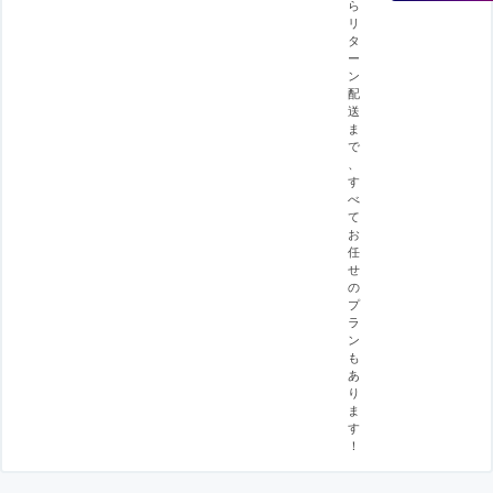
ら
リ
タ
ー
ン
配
送
ま
で
、
す
べ
て
お
任
せ
の
プ
ラ
ン
も
あ
り
ま
す
！