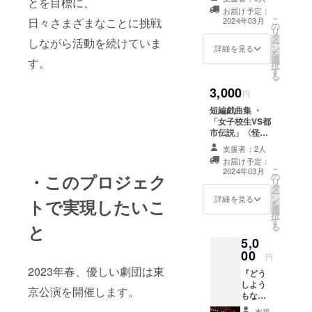
とを目標に、
礼をさせていた
お届け予定：
だきます。
こ
2024年03月
日々さまざまなことに挑戦
の
リ
タ
しながら活動を続けていま
ー
ン
詳細を見る
を
選
す。
択
す
る
3,000
円
短編戯曲集 ・
「女子校生VS都
市伝説」〈怪
奇！ネバネバ男
支援者：2人
篇！〉 ・不眠症
お届け予定：
中学生VSヤクル
こ
2024年03月
の
・このプロジェク
トレ◯ィ ・「女
リ
タ
子校生VS都市伝
ー
ン
説2」〈爆走！
詳細を見る
トで実現したいこ
を
選
リップモンス
択
す
ター篇！〉 ・
る
と
｢優しい夕焼けの
5,0
探し方」〈小林
00
中年VS切り裂き
円
ジャッ子〉 ・
2023年春、優しい劇団は東
『どう
「尾崎優人VS未
しよう
来からの侵略
京公演を開催します。
もな
者 演劇滅亡の
く、別
日！篇」 以上の
支援