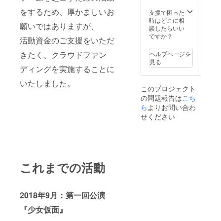
お名前をご記入
をするため、厚かましいお
支援で困った
ください。記入
時はどこに相
がない場合は
願いではありますが、
談したらいい
CAMPFIREにて
ですか？
使用されている
活動資金のご支援をいただ
ハンドルネーム
を使用させて頂
きたく、クラウドファン
ヘルプページを
きますのでご了
見る
ディングを実施することに
承ください。ま
た、特定の人物
いたしました。
を比喩するお名
このプロジェクト
前や公序良俗に
の問題報告は
こち
反するお名前は
ら
よりお問い合わ
掲載をお断りす
る事がございま
せください
す。ご注意くだ
さい。
これまでの活動
2018年9月：第一回公演
『少女仮面』