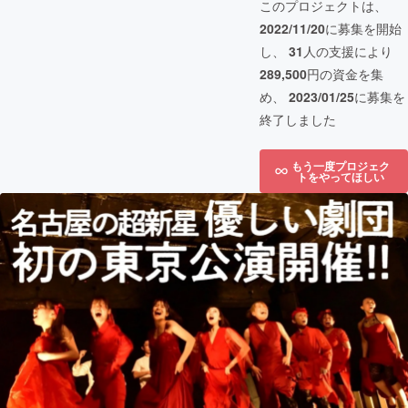
このプロジェクトは、
2022/11/20
に募集を開始
し、
31
人の支援により
289,500
円の資金を集
め、
2023/01/25
に募集を
終了しました
もう一度プロジェク
トをやってほしい