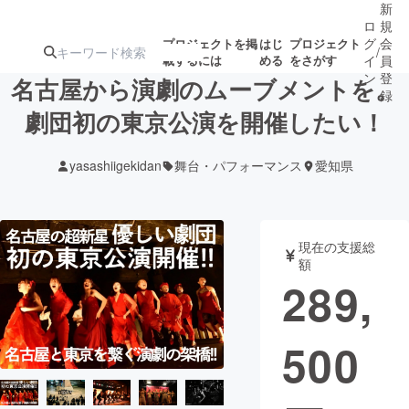
新
ロ
規
グ
会
プロジェクトを掲
はじ
プロジェクト
/
載するには
める
をさがす
イ
員
ン
登
名古屋から演劇のムーブメントを。
録
劇団初の東京公演を開催したい！
人気のプロ
注目のリ
注目の新着プロ
募集終了が近いプ
もうすぐ公開
yasashiigekidan
舞台・パフォーマンス
愛知県
ジェクト
ターン
ジェクト
ロジェクト
されます
アート・写真
音楽
現在の支援総
額
289,
テクノロジー・ガジェット
ゲーム・サ
500
映像・映画
書籍・雑誌
ビジネス・起業
チャレンジ