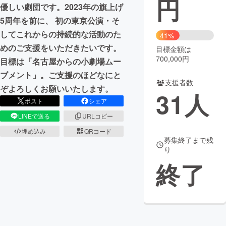
円
優しい劇団です。2023年の旗上げ
まちづくり・地域活性化
5周年を前に、 初の東京公演・そ
してこれからの持続的な活動のた
41%
めのご支援をいただきたいです。
目標金額は
CAMPFIRE for Social Good
CAMPFIRE Creation
700,000円
目標は「名古屋からの小劇場ムー
CAMPFIREふるさと納税
machi-ya
コミュニティ
ブメント」。ご支援のほどなにと
支援者数
ぞよろしくお願いいたします。
31
人
ポスト
シェア
LINEで送る
URLコピー
埋め込み
QRコード
募集終了まで残
り
終了