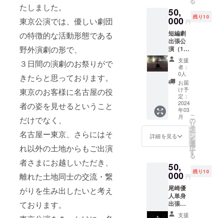
る
たしました。
50,
残り10
000
東京公演では、優しい劇団
円
短編劇
の特徴的な活動形態である
出張公
野外演劇の形で、
演（10
名様限
支援
３日間の演劇のお祭りがで
定） ・
者：
「女子
0人
きたらと思っております。
校生VS
お届
都市伝
け予
東京のお客様に名古屋の役
説」
定：
〈怪
2024
者の姿を見せるということ
年03
奇！ネ
こ
月
バネバ
だけでなく、
の
リ
男
タ
ー
名古屋ー東京、さらにはそ
篇！〉
ン
詳細を見る
を
・不眠
選
れ以外の土地からもご出演
択
症中学
す
る
生VSヤ
者さまにお越しいただき、
50,
クルト
残り10
レ◯ィ
000
離れた土地同士の交流・繋
円
・「女
尾崎優
子校生
がりを生み出したいと考え
人単身
VS都市
出張
ております。
伝説2」
（10名
〈爆
支援