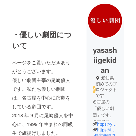
・優しい劇団につ
いて
yasash
iigekid
ページをご覧いただきあり
an
がとうございます。
愛知県
優しい劇団主宰の尾崎優人
初めてのプ
です。私たち優しい劇団
ロジェクト
です
は、名古屋を中心に演劇を
名古屋の
している劇団です。
「優しい劇
2018 年 9 月に尾崎優人を中
団」です。
名古屋に小
心に、1999 年生まれの同級
https://yasashiigekidan.wixsite.com/official
劇場ムーブ
https://twitter.com/yasashiigekidan?t=dYK5ore0ksE64gdkg_ClWg&s=09
生で旗揚げしました。
メントを。
特定商取引