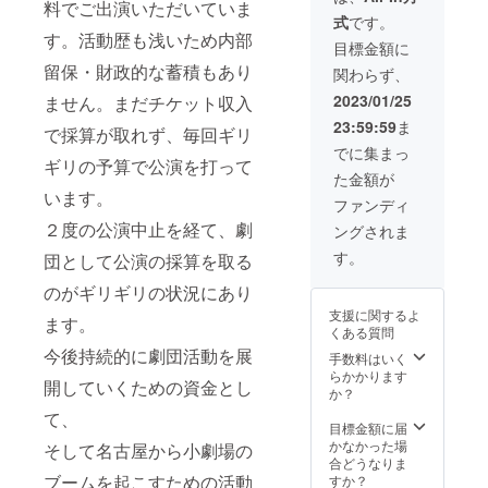
料でご出演いただいていま
データ ◎優しい
式
です。
劇団今までとこ
す。活動歴も浅いため内部
れから ◎短編劇
目標金額に
出張公演 ◎尾崎
留保・財政的な蓄積もあり
関わらず、
優人単身出張 ◎
フライヤー・劇
2023/01/25
ません。まだチケット収入
団サイトにてお
23:59:59
ま
で採算が取れず、毎回ギリ
名前の掲載 ◎尾
崎からあなたに
でに集まっ
ギリの予算で公演を打って
一発ギャグ（10
た金額が
個） ◎50年無料
います。
券 ※1 短編劇出
ファンディ
張公演,尾崎優人
２度の公演中止を経て、劇
ングされま
単身出張につき
ましては、事前
す。
団として公演の採算を取る
にご相談の上、
名古屋からの交
のがギリギリの状況にあり
通費等別途ご負
支援に関するよ
ます。
担をお願いいた
くある質問
します。また、
今後持続的に劇団活動を展
手数料はいく
実施時期はお届
らかかります
け予定の日程と
開していくための資金とし
か？
は異なる可能性
がございます。
て、
目標金額に届
※2 お名前の掲載
かなかった場
に関しまして、
そして名古屋から小劇場の
合どうなりま
支援時に必ず備
ブームを起こすための活動
すか？
考欄にご希望の