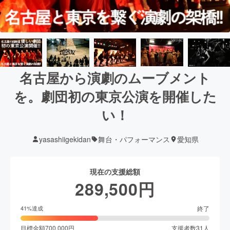
名古屋から演劇のムーブメント
を。劇団初の東京公演を開催した
い！
yasashiigekidan
舞台・パフォーマンス
愛知県
現在の支援総額
289,500
円
終了
41
%達成
目標金額
700,000
円
支援者数
31
人