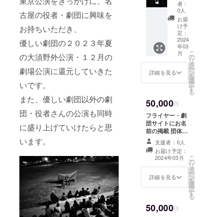
東京公演をきっかけに、名
様限
走！
者：
定） 優
リップ
0人
古屋の役者・劇団に興味を
しい劇
モンス
お届
団主
ター
け予
お持ちいただき、
宰・尾
篇！〉
定：
崎があ
2024
・｢優し
優しい劇団の２０２３年夏
年03
なたに
い夕焼
こ
月
会いに
の大須野外公演・１２月の
けの探
の
リ
行きま
し方」
タ
ー
劇場公演に還元していきた
す。 一
〈小林
ン
詳細を見る
を
人芝
中年VS
選
択
いです。
居、
切り裂
す
る
WS、ま
き
また、優しい劇団以外の劇
50,000
た引っ
ジャッ
円
越しの
子〉 ・
団・役者さんの公演も同時
フライヤー・劇
手伝い
「尾崎
団サイトにお名
などが
優人VS
に盛り上げていけたらと思
前の掲載 団体・
可能で
未来か
企業様や個人の
います。
す！ ※1
らの侵
支援者：0人
方など、後援と
事前に
略者
お届け予定：
してフライ
ご相談
演劇滅
こ
2024年03月
の
ヤー・劇団のサ
の上、
亡の
リ
タ
イトにお名前を
名古屋
日！
ー
ン
掲載いたしま
詳細を見る
からの
篇」 な
を
選
す。 ※支援時に
交通費
どのオ
択
す
必ず備考欄にご
などは
リジナ
る
希望のお名前を
別途ご
ル短編
50,000
ご記入くださ
円
負担願
劇を出
い。記入がない