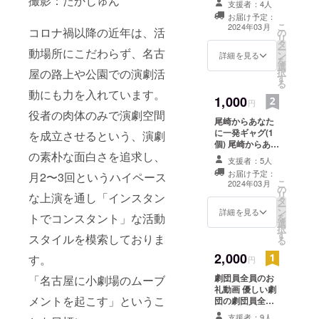
撮影：たかじゅん
支援者：4人
プランです。
お届け予定：
こ
2024年03月
コロナ禍以降の近年は、活
の
リ
タ
ー
動場所にこだわらず、名古
ン
詳細を見る
を
選
択
屋の路上や公園での演劇活
す
る
動にも力を入れています。
1,000
円
役者の肉体のみで演劇空間
尾崎からあなた
に一発ギャグ(1
を成立させるという、演劇
個) 尾崎からあな
の素朴な面白さを追求し、
たのためだけに
支援者：5人
オリジナルの一
お届け予定：
月2〜3回というハイペース
発ギャグ(動画)
こ
2024年03月
の
をお贈りいたし
リ
な上演を通し「インスタン
タ
ます。
ー
ン
詳細を見る
トでコンスタント」な活動
を
選
択
す
スタイルを模索しておりま
る
2,000
す。
円
劇団員全員のお
「名古屋に小劇場のムーブ
礼動画 優しい劇
メントを起こす」というこ
団の劇団員全員
から、映像でお
支援者：9人