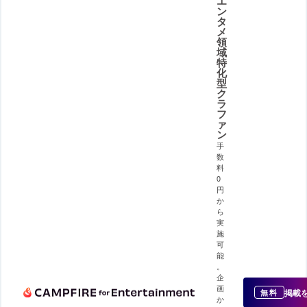
エ
ン
タ
メ
領
域
特
化
型
ク
ラ
フ
ァ
ン
手
数
料
0
円
か
ら
実
施
可
能
。
企
画
掲載
無料
か