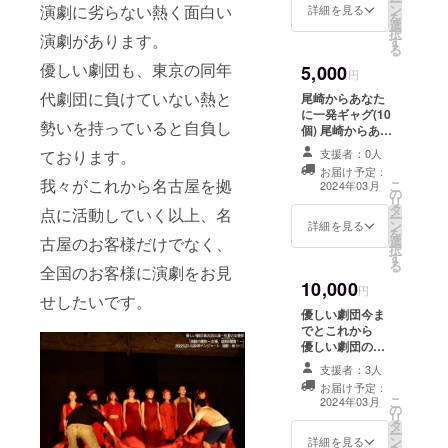
ー
前や公序良俗に
けいた
ン
演劇に劣らない熱く面白い
詳細を見る
を
反するお名前は
しま
選
択
掲載をお断りす
す。
演劇があります。
す
る
る事がございま
す。ご注意くだ
優しい劇団も、東京の同年
5,000
円
さい。
代劇団に負けていない熱と
尾崎からあなた
に一発ギャグ(10
勢いを持っていると自負し
個) 尾崎からあな
たのためだけに
支援者：0人
ております。
オリジナルの一
お届け予定：
発ギャグ(動画)
我々がこれから名古屋を拠
こ
2024年03月
の
をお贈りいたし
リ
タ
ます。
点に活動していく以上、名
ー
ン
詳細を見る
を
選
古屋のお客様だけでなく、
択
す
る
全国のお客様に演劇をお見
10,000
円
せしたいです。
優しい劇団今ま
でとこれから
優しい劇団の劇
団員全員による
支援者：3人
エッセイです。
お届け予定：
過去公演の振り
こ
2024年03月
の
返り、東京公演
リ
タ
を含めたこれか
ー
ン
らの展望につい
詳細を見る