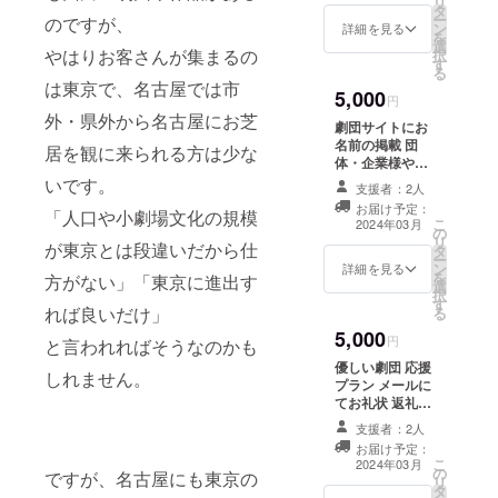
リ
タ お
PDFを
タ
ー
のですが、
芝居の
添付し
ン
詳細を見る
を
中での
てお届
選
やはりお客さんが集まるの
択
ギャグ
けいた
す
る
やパロ
しま
は東京で、名古屋では市
5,000
ディの
す。
円
元ネ
外・県外から名古屋にお芝
劇団サイトにお
タ、劇
名前の掲載 団
団員の
居を観に来られる方は少な
体・企業様や個
振り返
人の方など、後
いです。
り、照
支援者：2人
援として劇団の
明デー
お届け予定：
「人口や小劇場文化の規模
サイトにお名前
タや
こ
2024年03月
の
を掲載いたしま
キュー
リ
が東京とは段違いだから仕
タ
す。 ※支援時に
シート
ー
ン
必ず備考欄にご
詳細を見る
です。
を
方がない」「東京に進出す
選
希望のお名前を
本公演
択
す
ご記入くださ
をもっ
れば良いだけ」
る
い。記入がない
と知り
5,000
場合は
円
と言われればそうなのかも
たい方
CAMPFIREにて
にオス
優しい劇団 応援
使用されている
しれません。
スメで
プラン メールに
ハンドルネーム
す！ ※
てお礼状 返礼品
を使用させて頂
メール
をお届けしない
きますのでご了
支援者：2人
にて
プランです。
承ください。ま
お届け予定：
PDFを
こ
た、特定の人物
2024年03月
添付し
の
ですが、名古屋にも東京の
リ
を比喩するお名
てお届
タ