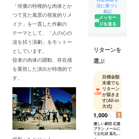
法に基づく
「俳優の特権的な肉体とか
表記
つて見た風景の視覚的リメ
メッセー
イク」を一貫した作劇の
ジを送る
テーマとして、「人の心の
涙を拭う演劇」をモットー
リターンを
としています。
役者の肉体の躍動、存在感
選ぶ
を重視した演出が特徴的で
目標金額
す。
未達でも
リターン
が届きま
す
(All-in
方式)
1,000
円
優しい劇団 応援
プラン メールに
てお礼状 返礼品
をお届けしない