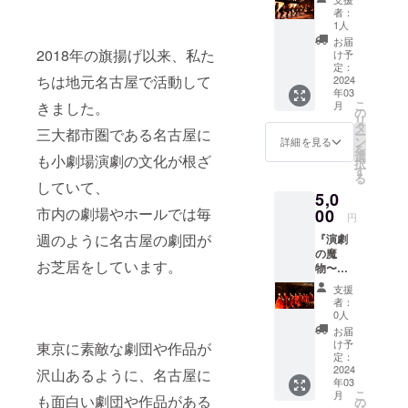
れ』 元
戯曲などを含
者：
ネタ
1人
む、優しい劇団
デー
オリジナルの短
お届
タ お
2018年の旗揚げ以来、私た
け予
編戯曲をまとめ
芝居の
定：
たものです。 ※
ちは地元名古屋で活動して
中での
2024
メールにてPDF
年03
ギャグ
を添付してお届
こ
月
きました。
やパロ
の
けいたします。
リ
ディの
タ
三大都市圏である名古屋に
ー
元ネ
ン
詳細を見る
を
タ、劇
選
も小劇場演劇の文化が根ざ
択
団員の
す
る
振り返
していて、
5,0
り、照
明デー
市内の劇場やホールでは毎
00
円
タや
週のように名古屋の劇団が
『演劇
キュー
の魔
シート
お芝居をしています。
物〜女
です。
優、跳
本公演
支援
梁跋扈
をもっ
者：
（リビ
と知り
0人
ング
たい方
お届
デッ
にオス
け予
東京に素敵な劇団や作品が
ド）
スメで
定：
篇！〜
2024
す！ ※
沢山あるように、名古屋に
年03
』元ネ
メール
こ
月
タデー
も面白い劇団や作品がある
にて
の