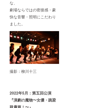
な、
劇場ならではの密接感・豪
快な音響・照明にこだわり
ました。
撮影：柳川十三
2022年5月：第五回公演
『演劇の魔物〜女優・跳梁
跋扈篇！〜』