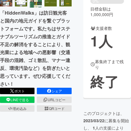
0%
目標金額は
まちづくり・地域活性化
「HiddenWalks」は訪日観光客
1,000,000円
と国内の地元ガイドを繋ぐプラッ
支援者数
トフォームです。私たちはサステ
CAMPFIRE for Social Good
CAMPFIRE Creation
1
人
ナブルツーリズムの推進とガイド
CAMPFIREふるさと納税
machi-ya
コミュニティ
不足の解消をすることにより、観
光業による地域への悪影響（交通
手段の混雑、ゴミ散乱、マナー違
募集終了まで残
り
反、環境汚染など）を防ぎたいと
終了
思っています。ぜひ応援してくだ
さい！
ポスト
シェア
LINEで送る
URLコピー
埋め込み
QRコード
このプロジェクトは、
2023/03/22
に募集を開始
し、
1
人の支援により