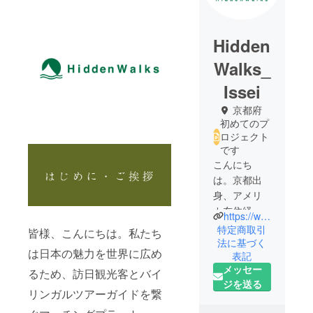
Hidden
Walks_
Issei
京都府
初めてのプ
ロジェクト
です
こんにち
は。京都出
身、アメリ
カ在住経験
https://www.findhiddenwalks.com/
のある若き
特定商取引
皆様、こんにちは。私たち
起業家で
法に基づく
は日本の魅力を世界に広め
表記
す！
メッセー
全米No.1の
るため、訪日観光客とバイ
ジを送る
起業家学校
リンガルツアーガイドを繋
を卒業後、