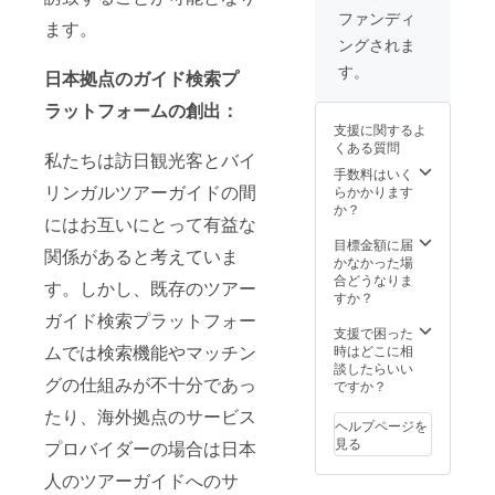
なりま
ファンディ
ます。
す。 -※
ングされま
バナー
はメー
す。
日本拠点のガイド検索プ
ルに添
付し、
ラットフォームの創出：
[findhid
支援に関するよ
denwal
くある質問
ks@gm
私たちは訪日観光客とバイ
ail.com]
手数料はいく
までお
リンガルツアーガイドの間
らかかります
送りく
か？
にはお互いにとって有益な
ださ
い。画
目標金額に届
関係があると考えていま
像ファ
かなかった場
イルは
合どうなりま
す。しかし、既存のツアー
jpgか
すか？
pngで、
ガイド検索プラットフォー
サイズ
支援で困った
は1MB
ムでは検索機能やマッチン
時はどこに相
までと
談したらいい
グの仕組みが不十分であっ
しま
ですか？
す。 - ※
たり、海外拠点のサービス
広告掲
ヘルプページを
載期間
見る
プロバイダーの場合は日本
は、
2023年
人のツアーガイドへのサ
6月1