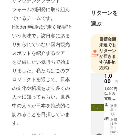
ぐマッチングプラット
故郷である
フォームの開発に取り組ん
日本で観光
リターンを
事業を行っ
でいるチームです。
ています。
選ぶ
HiddenWalksは”歩く秘境”と
HiddenWalks
いう意味で、訪日客にあま
ではビジネ
目標金額
スマネジメ
り知られていない国内観光
未達でも
ント、経
リターン
スポットを紹介するツアー
理、とコン
が届きま
を提供したい気持ちで始ま
す
(All-in
テンツ作成
方式)
を担当して
りました。私たちはこのプ
1,0
います。観
ロジェクトを通じて、日本
00
光客の激増
円
の文化や秘境をより多くの
により現地
1,000円
以上の
に様々な悪
人々に知ってもらい、世界
支援：
影響が懸念
プロ
中の人々が日本を持続的に
支援
ジェク
される中、
者：
トの進
訪れることを目指していま
1人
日本の文化
捗状況
お届
と環境を守
す。
を随時
け予
お知ら
定：
るために全
せする
2023
国でサステ