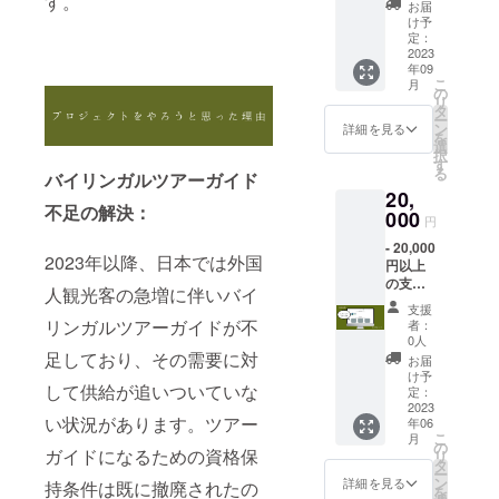
す。
ゴ入り
お届
シャツ
・カ
け予
1枚をお
ラー展
定：
送りし
2023
開：
年09
ます ・
ベー
こ
月
商品
ジュの
の
リ
ジャン
み
タ
ー
ル：T-
ン
詳細を見る
を
シャツ
選
択
・数
す
る
バイリンガルツアーガイド
量：１
20,
枚 ・商
不足の解決：
品サイ
000
円
ズ：S、
- 20,000
M、L、
2023年以降、日本では外国
円以上
XL ・素
の支
材：
人観光客の急増に伴いバイ
援：
オーガ
支援
Hidden
ニック
リンガルツアーガイドが不
者：
Walks
コット
0人
トップ
足しており、その需要に対
ン ・デ
お届
ページ
ザイ
け予
して供給が追いついていな
で2ヶ月
ン：
定：
間広告
2023
Hidden
い状況があります。ツアー
年06
掲載で
Walks
こ
月
きる権
ロゴ入
の
ガイドになるための資格保
リ
利 - ※ア
りのシ
タ
ー
ダル
ンプル
ン
詳細を見る
持条件は既に撤廃されたの
を
ト、投
なT-