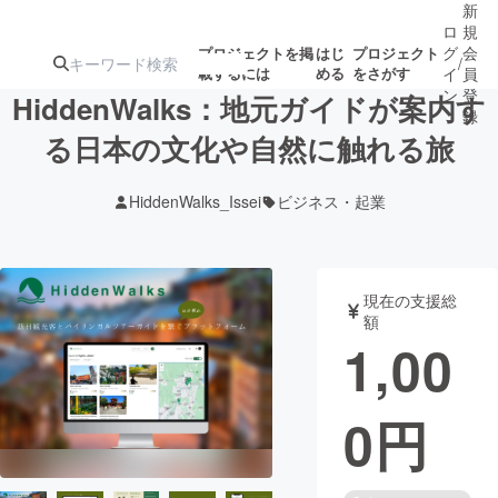
新
ロ
規
グ
会
プロジェクトを掲
はじ
プロジェクト
/
載するには
める
をさがす
イ
員
ン
登
HiddenWalks：地元ガイドが案内す
録
る日本の文化や自然に触れる旅
人気のプロ
注目のリ
注目の新着プロ
募集終了が近いプ
もうすぐ公開
HiddenWalks_Issei
ビジネス・起業
ジェクト
ターン
ジェクト
ロジェクト
されます
アート・写真
音楽
現在の支援総
額
1,00
テクノロジー・ガジェット
ゲーム・サ
0
円
映像・映画
書籍・雑誌
ビジネス・起業
チャレンジ