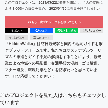
このプロジェクトは、
2023/03/22
に募集を開始し、
1
人の支援に
より
1,000
円の資金を集め、
2023/04/30
に募集を終了しました
もう一度プロジェクトをやってほしい
ポスト
シェア
LINEで送る
URLコピー
埋め込み
QRコード
「HiddenWalks」は訪日観光客と国内の地元ガイドを繋
ぐプラットフォームです。私たちはサステナブルツーリ
ズムの推進とガイド不足の解消をすることにより、観光
業による地域への悪影響（交通手段の混雑、ゴミ散乱、
マナー違反、環境汚染など）を防ぎたいと思っていま
す。ぜひ応援してください！
このプロジェクトを見た人はこちらもチェックし
ています