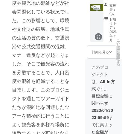
度や観光地の混雑などが社
援：
・素
までと
支援
Hidden
材：綿
しま
者：
会問題化している状況でし
Walks
・デザ
す。 - ※
0人
トップ
イン：
広告掲
お届
た。この影響として、環境
ページ
Hidden
載期間
け予
で6ヶ月
Walks
定：
や文化財の破壊、地域住民
は、
間広告
2023
ロゴ入
2023年
年06
掲載で
の生活の質の低下、交通渋
りのシ
6月1
こ
月
きる権
ンプル
の
日〜
リ
滞や公共交通機関の混雑、
利 - ※ア
なパー
タ
2023年
ー
ダル
カー ・
ン
8月1日
詳細を見る
マナー違反などが起こりま
を
ト、投
カラー
選
としま
択
資勧
展開：
す
す。 広
した。そこで観光客の流れ
る
誘、公
黒
告の内
このプロ
序良俗
容に関
を分散することで、人口密
ジェクト
に反す
しては
る広告
度や混雑を軽減することを
後に連
は、
All-In方
は掲載
絡致し
式
です。
目指します。このプロジェ
するこ
ます。
とはで
（掲載
目標金額に
クトを通してツアーガイド
きませ
期間の
関わらず、
ん。 - ※
変更は
たちが混雑地を回避したツ
長方
応相
2023/04/30
形、ま
談）
アーを積極的に行うことに
23:59:59
ま
たは正
方形の
より観光客を多様な場所に
でに集まっ
バナー
た金額が
誘致することが可能となり
広告に