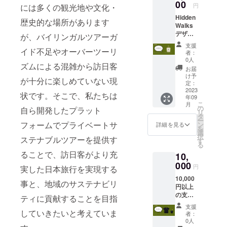
00
円
には多くの観光地や文化・
Hidden
歴史的な場所があります
Walks
デザイ
が、バイリンガルツアーガ
ンエ
支援
コ・
イド不足やオーバーツーリ
者：
トート
0人
ズムによる混雑から訪日客
バッグ
お届
をお送
け予
が十分に楽しめていない現
りしま
定：
す。 ・
2023
状です。そこで、私たちは
年09
商品
こ
月
ジャン
の
自ら開発したプラット
リ
ル：
タ
ー
トート
フォームでプライベートサ
ン
詳細を見る
を
バッグ
選
択
ステナブルツアーを提供す
・数
す
る
量：１
ることで、訪日客がより充
10,
枚 ・商
品サイ
000
円
実した日本旅行を実現する
ズ：M
10,000
のみ ・
事と、地域のサステナビリ
円以上
素材：
の支
コット
ティに貢献することを目指
援：
ン ・デ
支援
Hidden
ザイ
していきたいと考えていま
者：
Walks
ン：ロ
0人
限定T-