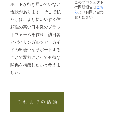
このプロジェクト
日〜
ポートが行き届いていない
の問題報告は
こち
2023年
現状があります。そこで私
12月1日
ら
よりお問い合わ
としま
せください
たちは、より使いやすく信
す。 広
告の内
頼性の高い日本発のプラッ
容に関
しては
トフォームを作り、訪日客
後に連
絡致し
とバイリンガルツアーガイ
ます。
（掲載
ドの出会いをサポートする
期間の
ことで双方にとって有益な
変更は
応相
関係を構築したいと考えま
談）
した。