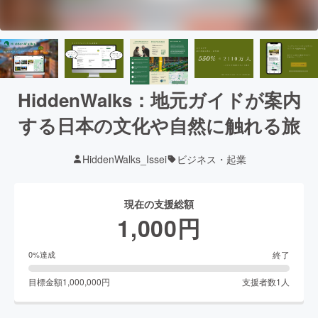
HiddenWalks：地元ガイドが案内
する日本の文化や自然に触れる旅
HiddenWalks_Issei
ビジネス・起業
現在の支援総額
1,000
円
終了
0
%達成
目標金額
1,000,000
円
支援者数
1
人