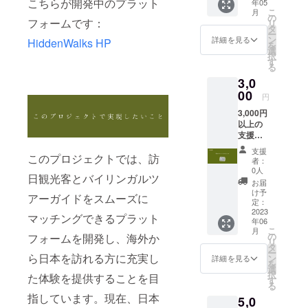
こちらが開発中のプラット
年05
メール
こ
月
ナブルツー
マガジ
の
フォームです：
リ
ンをお
タ
リズムの推
ー
届けし
ン
詳細を見る
HiddenWalks HP
進を成功さ
を
ます。
選
択
せたいで
す
る
す。よろし
3,0
くお願いし
00
円
ます。
3,000円
以上の
支援：
感謝の
支援
ポスト
このプロジェクトでは、訪
者：
カード
0人
日観光客とバイリンガルツ
をお送
お届
りしま
け予
アーガイドをスムーズに
す。
定：
2023
マッチングできるプラット
年06
こ
月
の
フォームを開発し、海外か
リ
タ
ー
ら日本を訪れる方に充実し
ン
詳細を見る
を
選
択
た体験を提供することを目
す
る
指しています。現在、日本
5,0