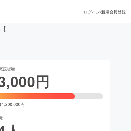
ログイン
/
新規会員登録
い！
うすぐ公開されます
支援総額
プロダクト
3,000
円
ファッション
スポーツ
,200,000円
数
ア
ソーシャルグッド
4
人