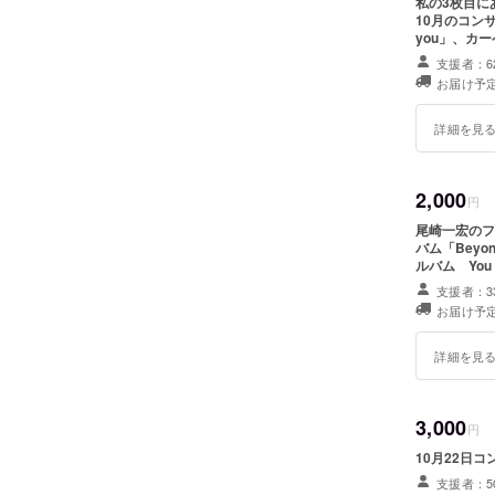
私の3枚目に
10月のコン
you」、カ
ジナルも数曲
支援者：6
セージカード
お届け予定
詳細を見
2,000
円
尾崎一宏のファー
バム「Beyon
ルバム You are 
Oblivion 4. 
支援者：3
sunny side o
お届け予定
That's 
り セカンドアルバム「Beyond」 1 You don’t know what love is 2 This
can’t be lo
詳細を見
Radio bossa 
Sunflowe
カルテットに
3,000
円
10月22日
支援者：5