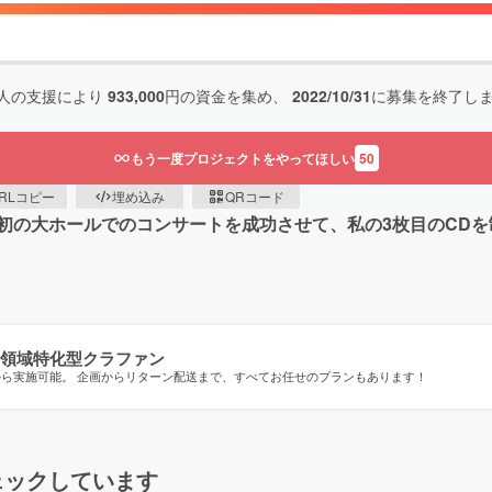
人の支援により
933,000
円の資金を集め、
2022/10/31
に募集を終了し
もう一度プロジェクトをやってほしい
50
RLコピー
埋め込み
QRコード
初の大ホールでのコンサートを成功させて、私の3枚目のCD
領域特化型クラファン
から実施可能。 企画からリターン配送まで、すべてお任せのプランもあります！
ェックしています