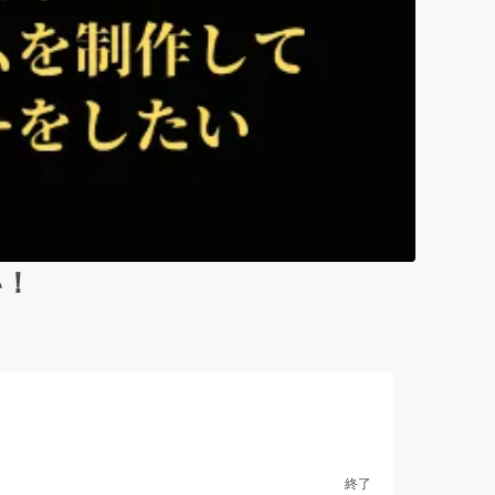
い！
終了