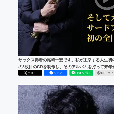
まちづくり・地域活性化
サックス奏者の尾崎一宏です。私が主宰する人生初
の3枚目のCDを制作し、そのアルバムを持って来年
ポスト
シェア
LINEで送る
URLコ