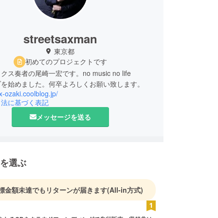
streetsaxman
東京都
初めてのプロジェクトです
ス奏者の尾崎一宏です。no music no life
ブを始めました。何卒よろしくお願い致します。
ax-ozaki.coolblog.jp/
引法に基づく表記
メッセージを送る
を選ぶ
標金額未達でもリターンが届きます
(All-in方式)