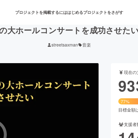
プロジェクトを掲載するには
はじめる
プロジェクトをさがす
の大ホールコンサートを成功させた
streetsaxman
音楽
注目のリターン
注目の新着プロジェクト
募集終了が近いプロジェクト
も
現在の
音楽
舞台・パフォーマンス
93
ゲーム・サービス開発
フード・飲食店
77%
書籍・雑誌出版
アニメ・漫画
目標金額は1
支援者
チャレンジ
ビューティー・ヘルスケ
14