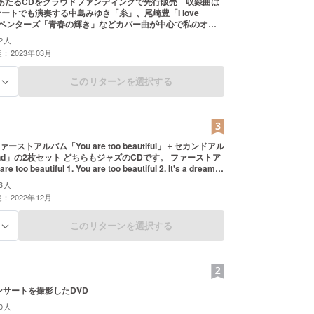
あたるCDをクラウドファンディングで先行販売 収録曲は
サートでも演奏する中島みゆき「糸」、尾崎豊「I love
ーペンターズ「青春の輝き」などカバー曲が中心で私のオリ
収録します。クラウドファンディング限定オリジナルメッ
2人
（印刷）付
：2023年03月
このリターンを選択する
る
ストアルバム「You are too beautiful」＋セカンドアル
d」の2枚セット どちらもジャズのCDです。 ファーストア
too beautiful 1. You are too beautiful 2. It's a dream 3.
Deep inside you 5. Blue 6. Moon river 7. Muan 8. On the
3人
f the street 9. Beautiful woman 10. My blue heaven 11.
：2022年12月
all サックスとピアノのデュエットによるスタジオ録音 全11曲入
ve 3 Hommage a BLUE GIANT 4 Beyond 5 Sidewinder 6
このリターンを選択する
る
7 Nuovo cinema paradiso 8 Just the way you are 9
r 10 Igas 11 Alfie サックス、ピアノ、ウッドベース、ドラムの
よるスタジオ録音 全11曲入り
コンサートを撮影したDVD
0人