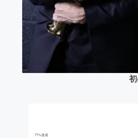
初
77
%達成