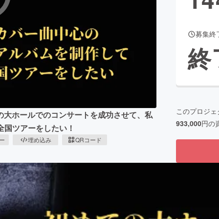
募集終
CAMPFIRE for Social Good
CAMPFIRE Creation
終
CAMPFIREふるさと納税
machi-ya
コミュニティ
このプロジェ
の大ホールでのコンサートを成功させて、私
933,000
円の
全国ツアーをしたい！
ピー
埋め込み
QRコード