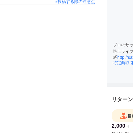
※投稿する際の注意点
プロのサック
路上ライ
http://s
特定商取
リターン
目
2,000
円