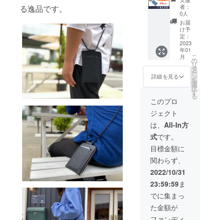
１個 定
お選び
デザイ
者：
る逸品です。
価
くださ
ン・仕
0人
10,000
い。 ■
様・内
お届
円の
プロ
容品は
け予
5％OFF
ジェク
定：
変更に
（税・
2023
ト終了
なる可
年01
送料
後、お
能性も
こ
月
込） ■
申し込
の
ござい
リ
カ
み順に
タ
ます。
ー
ラー：
発送致
ン
ご了承
詳細を見る
を
ブラッ
しま
選
くださ
択
ク、
す。
す
い。 ※
る
トー
2023年
ご注文
このプロ
プ、
1月末発
状況、
ジェクト
レッ
送予定
使用部
ド、
※発送は
材の供
は、
All-In方
サック
ネコポ
給状
式
です。
スブ
スとな
況、製
ルーの
りま
作工程
目標金額に
中から
す。 ※
上の都
関わらず、
お選び
デザイ
合等に
くださ
ン・仕
より出
2022/10/31
い。 ■
様・内
荷時期
23:59:59
ま
プロ
容品は
が遅れ
ジェク
変更に
る場合
でに集まっ
ト終了
なる可
があり
た金額が
後、お
能性も
ますの
申し込
ござい
で予め
ファンディ