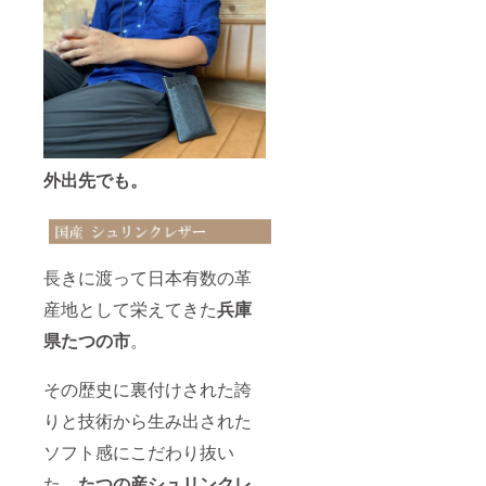
外出先でも。
長きに渡って日本有数の革
産地として栄えてきた
兵庫
県たつの市
。
その歴史に裏付けされた誇
りと技術から生み出された
ソフト感にこだわり抜い
た、
たつの産シュリンクレ