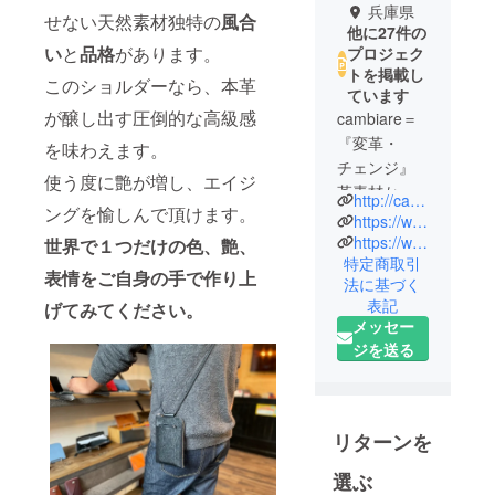
兵庫県
せない天然素材独特の
風合
他に27件の
い
と
品格
があります。
プロジェク
トを掲載し
このショルダーなら、本革
ています
が醸し出す圧倒的な高級感
cambiare＝
『変革・
を味わえます。
チェンジ』
使う度に艶が増し、エイジ
革素材から
http://cambiare.jp/
ングを愉しんで頂けます。
一貫して生
https://www.instagram.com/cambiare_japan/
産すること
https://www.facebook.com/cambiare.official/
世界で１つだけの色、艶、
特定商取引
で、良いも
表情をご自身の手で作り上
法に基づく
のを、より
表記
げてみてください。
お求めやす
メッセー
い価格で。
ジを送る
私達が暮ら
す兵庫県西
播磨地区は
日本全国で
リターンを
の革素材の
選ぶ
流通のなん