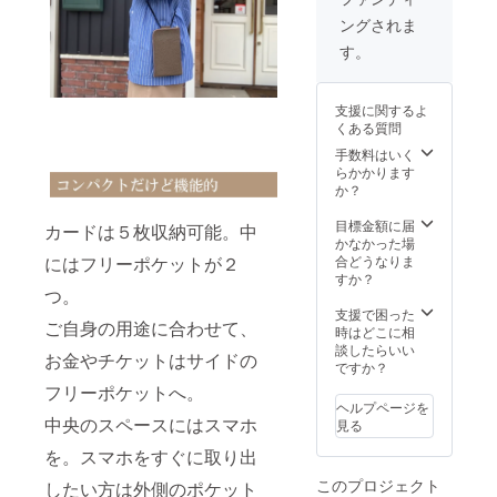
み順に
ます。
ご了承
ングされま
発送致
ご了承
くださ
しま
くださ
いま
す。
す。
い。 ※
せ。
2023年
ご注文
1月末発
状況、
支援に関するよ
送予定
使用部
くある質問
※発送は
材の供
ネコポ
給状
手数料はいく
スとな
況、製
らかかります
りま
作工程
か？
す。 ※
上の都
デザイ
合等に
目標金額に届
カードは５枚収納可能。中
ン・仕
より出
かなかった場
様・内
荷時期
にはフリーポケットが２
合どうなりま
容品は
が遅れ
すか？
つ。
変更に
る場合
なる可
があり
支援で困った
ご自身の用途に合わせて、
能性も
ますの
時はどこに相
ござい
で予め
談したらいい
お金やチケットはサイドの
ます。
ご了承
ですか？
ご了承
くださ
フリーポケットへ。
くださ
いま
ヘルプページを
い。 ※
せ。
中央のスペースにはスマホ
見る
ご注文
状況、
を。スマホをすぐに取り出
使用部
このプロジェクト
したい方は外側のポケット
材の供