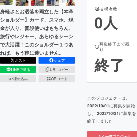
支援者数
身軽さとお洒落を両立した【本革
まちづくり・地域活性化
0
人
ショルダー】カード、スマホ、現
金が入り、普段使いはもちろん、
CAMPFIRE for Social Good
CAMPFIRE Creation
旅行やレジャー、あらゆるシーン
CAMPFIREふるさと納税
machi-ya
コミュニティ
募集終了まで残
で大活躍！このショルダー１つあ
り
れば、もう鞄に迷いません。
終了
ポスト
シェア
LINEで送る
URLコピー
埋め込み
QRコード
このプロジェクトは、
2022/10/01
に募集を開始
し、
2022/10/31
に募集を
終了しました
もう一度プロジェク