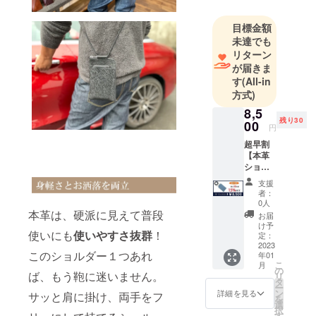
と70%の
シェアを誇
目標金額
る革素材の
未達でも
リターン
一大産地で
が届きま
す。
す
(All-in
そんな一大
方式)
産地だから
8,5
こそ実現可
残り30
00
円
能な最高級
超早割
の革素材並
【本革
びに革製品
ショル
ダー】
をよりリー
支援
１個 定
者：
ズナブルな
価
0人
価格で日本
10,000
本革は、硬派に見えて普段
お届
円の
中の皆様に
け予
使いにも
使いやすさ抜群
！
15％OF
定：
ご提供でき
F（税・
2023
このショルダー１つあれ
年01
ればという
送料
こ
月
込） ■
の
強い想いで
ば、もう鞄に迷いません。
リ
カ
タ
日々精進し
ー
ラー：
ン
詳細を見る
サッと肩に掛け、両手をフ
を
ブラッ
ておりま
選
択
ク、
す