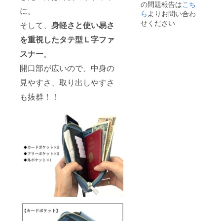
の問題報告は
こち
給状
に。
況、製
ら
よりお問い合わ
作工程
せください
そして、
身軽さと使い易さ
上の都
合等に
を重視したタテ型Ｌ字ファ
より出
荷時期
スナー
。
が遅れ
開口部が広いので、中身の
る場合
があり
見やすさ、取り出しやすさ
ますの
で予め
も抜群！！
ご了承
くださ
いま
せ。