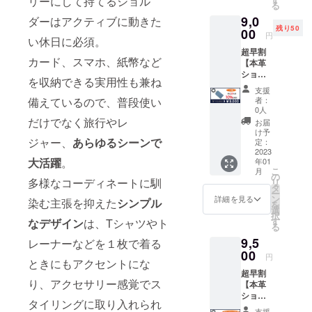
リーにして持てるショル
す。
る
トー
日本全国の
9,0
プ、
ダーはアクティブに動きた
残り50
レッ
00
皆様により
円
い休日に必須。
ド、
本物の本革
超早割
サック
カード、スマホ、紙幣など
【本革
の良さをお
スブ
ショル
ルーの
伝えできま
を収納できる実用性も兼ね
ダー】
中から
支援
す様に、本
１個 定
お選び
者：
備えているので、普段使い
価
くださ
物の情報を
0人
10,000
い。 ■
だけでなく旅行やレ
お届
発信してい
円の
プロ
け予
ければと
10％OF
ジャー、
あらゆるシーンで
ジェク
定：
F（税・
2023
ト終了
思っており
大活躍
。
年01
送料
後、お
ます。
こ
月
込） ■
申し込
の
多様なコーディネートに馴
リ
カ
み順に
タ
ー
ラー：
発送致
ン
詳細を見る
染む主張を抑えた
シンプル
を
ブラッ
しま
選
択
ク、
す。
す
なデザイン
は、Tシャツやト
る
トー
2023年
9,5
プ、
レーナーなどを１枚で着る
1月末発
レッ
00
送予定
円
ときにもアクセントにな
ド、
※発送は
超早割
サック
ネコポ
り、アクセサリー感覚でス
【本革
スブ
スとな
ショル
ルーの
りま
タイリングに取り入れられ
ダー】
中から
す。 ※
支援