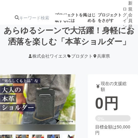
新
ロ
規
グ
会
プロジェクトを掲
はじ
プロジェクト
/
載するには
める
をさがす
イ
員
ン
登
あらゆるシーンで大活躍！身軽にお
録
洒落を楽しむ「本革ショルダー」
人気のプロ
注目のリ
注目の新着プロ
募集終了が近いプ
もうすぐ公開
株式会社ワイエス
プロダクト
兵庫県
ジェクト
ターン
ジェクト
ロジェクト
されます
アート・写真
音楽
現在の支援総
額
0
円
テクノロジー・ガジェット
ゲーム・サ
映像・映画
書籍・雑誌
0%
目標金額は50,000
円
ビジネス・起業
チャレンジ