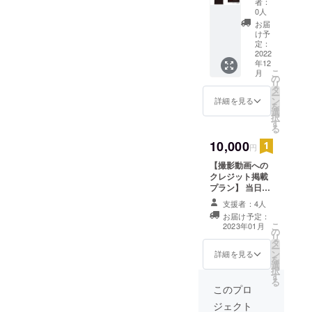
タッフ
者：
ン】
デザイ
https://docs.google.com/.../1
に引換
0人
で、伝わりますかね⁇
https://www.kaiseikan.ed.jp/c
フェス
ンのタ
番号と
お届
FAIpQLSeDXBBpkjm4vY.../v
会場で
https://www.chunichi.co.jp/ar
ategory/cat-
オルを
お名前
け予
着用す
お届け
定：
をお伝
iewform【お願いその②】ス
ticle/602874※写真はランダ
club/culture_club/brass-
れば一
2022
しま
えくだ
年12
体感も
す。 当
さい。
ポンサーを募集しておりま
ムですので悪しからず
band/https://www.instagram.
こ
月
マック
日会場
の
また、
リ
ス！に
でのお
タ
す！■ぜひ、毎年恒例のイベ
来場予
com/kskband35/ーーーLive
ー
なるオ
渡しも
ン
定の方
詳細を見る
を
ントにしてもらいたい！を
リジナ
Church Worshipさま中々珍
可能で
選
で発送
択
ルTシャ
す！ ＜
す
に変更
る
叶えたい。■浜松市近郊在住
しいフルバンドでのゴスペ
ツ！ ご
お返し
される
希望の
10,000
内容＞
場合は
円
の市民参加型イベントで
ルステージになる模様！ご
方は、
・オリ
お手数
【撮影動画への
当日会
ジナル
す！■たくさんの人に来場し
ですが
出演ありがとうございま
クレジット掲載
場でお
デザイ
ご連絡
て頂きゴスペルを通じて地
プラン】 当日の
渡しも
す！ーーー豊川ゴスペルク
ンタオ
をお願
様子は後日
可能で
ル（1
い致し
支援者：4人
域の賑わいを創出します。■
ワイアTruthさま豊川にてゴ
YouTubeにて
す。イ
枚）
ます。
お届け予定：
アーカイブ予定
ベント
縦：約
・実行
こ
音楽の街はままつの新しい
2023年01月
スペルクワイア～Truth～を
の
です。 そちらの
当日に
20cm
委員会
リ
タ
クレジットに協
このT
横：約
カルチャーを定着させま
より御
立ち上げたのが2010年4
ー
ン
賛者さまとして
シャツ
詳細を見る
110cm
礼の
を
選
す！■クリスマスシーズンな
お名前や企業名
を着れ
月。以来、毎回楽しい雰囲
・クリ
メッ
択
す
を掲載させて頂
ば、当
アファ
セージ
る
ので大人だけでなく子ども
気の中で歌っています♪
きます。 備考欄
日気分
このプロ
イル：1
を配信
に掲載名をご記
も盛り
枚（A4
致しま
たちも笑顔になるイベント
ジェクト
Truthでは、一緒に盛り上げ
入ください。 ＜
上がる
サイ