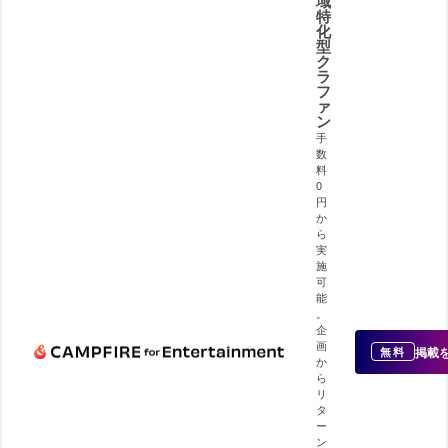
域
特
化
型
ク
ラ
フ
ァ
ン
手
数
料
0
円
か
ら
実
施
可
能
。
企
画
掲載
無料
か
ら
リ
タ
ー
ン