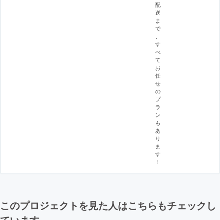
配
送
ま
で
、
す
べ
て
お
任
せ
の
プ
ラ
ン
も
あ
り
ま
す
！
このプロジェクトを見た人はこちらもチェックし
ています