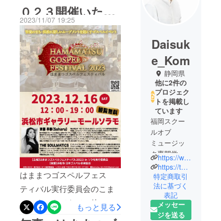
０２３開催いたし
2023/11/07 19:25
ます！
Daisuk
e_Kom
静岡県
他に2件の
プロジェク
トを掲載し
ています
福岡スクー
ルオブ
ミュージッ
ク専門学校
https://www.instagram.com/dsk_komats/
卒業 同専
https://twitter.com/DaisukeKomatsu5
はままつゴスペルフェス
門学校時代
特定商取引
法に基づく
にゴスペル
ティバル実行委員会のこま
表記
と出会い、
つです。さてさて、他の人
メッセー
もっと見る
その魅力に
ジを送る
のイベントの告知とかって
魅了され