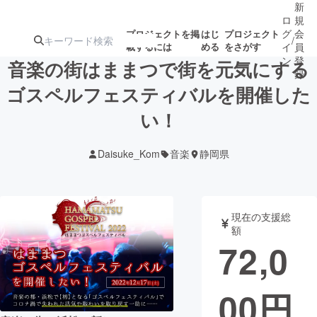
新
ロ
規
グ
会
プロジェクトを掲
はじ
プロジェクト
/
載するには
める
をさがす
イ
員
ン
登
音楽の街はままつで街を元気にする
録
ゴスペルフェスティバルを開催した
い！
人気のプロ
注目のリ
注目の新着プロ
募集終了が近いプ
もうすぐ公開
ジェクト
ターン
ジェクト
ロジェクト
されます
Daisuke_Kom
音楽
静岡県
アート・写真
音楽
現在の支援総
テクノロジー・ガジェット
ゲーム・サ
額
72,0
映像・映画
書籍・雑誌
00
円
ビジネス・起業
チャレンジ