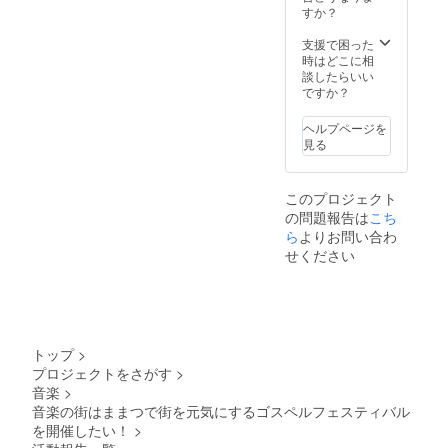
すか？
は、当
ですが
お付き合いくださいました
5rfAr6EwFM2ebddY54RCAI
日ス
ご連絡
支援で困った
皆さま...シェア・拡散大歓迎
タッフ
MJ3Mj90vFqiPzrakb5X0v6y
をお願
時はどこに相
に引換
い致し
ですのでどうぞよろしくお
Vb6r97nrRjIkc&amp;_rdrー
談したらいい
番号と
ます。
ですか？
お名前
・実行
願いいたします
ーーDance zone RESPECT
をお伝
委員会
えくだ
より御
ヘルプページを
さまメジャーアーティスト
さい。
礼の
見る
また、
のバックダンサーを務めた
メッ
来場予
セージ
NOZOMIが主宰するダンス
定の方
を配信
このプロジェクト
で発送
致しま
スクール「Dance zone
の問題報告は
こち
に変更
す
ら
よりお問い合わ
される
RESPECT」さんが今回は
場合は
せください
お手数
特別にゴスペルミュージッ
ですが
クでダンスを披露してくだ
ご連絡
をお願
さるそうです！とても楽し
い致し
ます。
トップ
>
みで特別なワンステージで
・クリ
プロジェクトをさがす
>
アファ
すね！！先日のリアンディ
音楽
>
イル：
音楽の街はままつで街を元気にするゴスペルフェスティバル
でのステージも圧巻でし
A4 サイ
を開催したい！
>
ズ（1
た！！
枚） ・