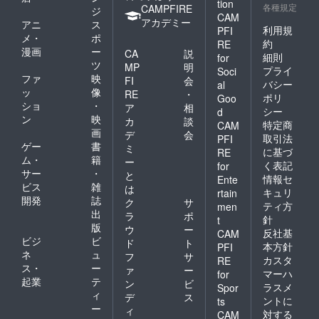
tion
各種規定
CAMPFIRE
ジ
優秀曲賞受賞。1991〜1993
CAM
アカデミー
アニ
ス
利用規
PFI
年にフジテレビ「ひらけ！
メ・
ポ
約
RE
漫画
ー
CA
説
ポンキッキ」の英語コー
細則
for
ツ
MP
明
プライ
Soci
ナーに作曲、そして出演。
ファ
映
FI
会
バシー
al
ッ
像
また、多くのテレビCMやラ
RE
・
ポリ
Goo
ショ
・
ア
相
シー
d
ジオ番組に出演。1992年、
ン
映
カ
談
特定商
CAM
画
ヴォーカル教室の開始、ゴ
デ
会
取引法
PFI
ゲー
書
ミ
に基づ
RE
スペルミュージックワーク
ム・
籍
ー
く表記
for
サー
・
ショップを形成するため
と
情報セ
Ente
ビス
雑
は
キュリ
rtain
ラッカー・ゴスペル・ミニ
開発
誌
ク
サ
ティ方
men
ストリーの主宰となる。国
出
ラ
ポ
針
t
版
ウ
ー
反社基
内初となる日本人に向けた
CAM
ビジ
ビ
ド
ト
本方針
PFI
ゴスペル・ワークショップ
ネ
ュ
フ
サ
カスタ
RE
ス・
ー
ァ
ー
を開催した。各地でワーク
マーハ
for
起業
テ
ン
ビ
ラスメ
Spor
ショップをきっかけに結成
ィ
デ
ス
ントに
ts
ー
ィ
したゴスペル・クワイヤの
対する
CAM