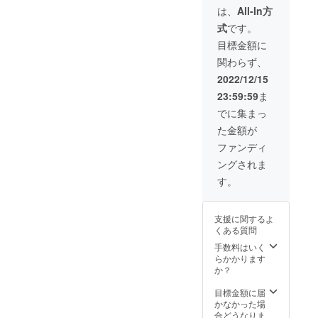
す。
お返し内容＞ ・
こと間
は、
All-In方
ズ） 会
にします！浜松やその近郊
てくれる仲間を随時募集し
当日の動画への
違いな
場（浜
式
です。
で暮らす皆さまに、浜松ま
クレジット掲
し！一
ています。ゴスペルはもち
松市
載。 ・実行委員
緒に楽
目標金額に
ギャラ
つりやサンバフェスのよう
ろん、歌うことに興味のあ
会より御礼の
しみま
リー
関わらず、
メッセージを配
しょ
モール
に毎年楽しみにしてもらえ
るかたなら、音楽の経験が
信致します。
う！ ※
2022/12/15
ソラ
サイズ
モ）で
るイベントにしたいです！
無くてもOK！楽譜は使わな
23:59:59
ま
の選択
お渡し
しかし、有志での開催には
をお願
でに集まっ
いので読めなくてもOK！お
をご希
いいた
望の方
た金額が
中々限度があります”音楽の
なかの底から声を出すとス
しま
は、当
す。 ＜
ファンディ
日ス
まち・浜松”を盛り上げるた
トレスも発散です。お子様
お返し
タッフ
ングされま
内容＞
に引換
めにぜひ一緒に作って頂き
連れも大歓迎ですよ！！と
・オリ
す。
番号と
たいと考えています。個人
ジナルT
のこと、当日も楽しみにし
お名前
シャツ
をお伝
で応援してくださる方はぜ
ています
会場
えくだ
支援に関するよ
（浜松
さい。
くある質問
ひクラウドファンディング
♩http://toyokawagctruth.blo
市ギャ
また、
手数料はいく
ラリー
来場予
から応援お願い致します。
gspot.com/https://www.faceb
らかかります
モール
定の方
か？
https://camp-
ソラ
ook.com/profile.php?
で発送
モ）で
に変更
fire.jp/projects/718289/activit
id=100063474006757&amp;
目標金額に届
お渡し
される
かなかった場
をご希
場合は
ies/523236#main大変長文、
paipv=0&amp;eav=AfbdhrjIB
合どうなりま
望の方
お手数