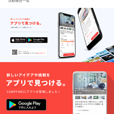
活動報告一覧
実行委
https://www.instagram.com/d
員会よ
り御礼
ance_zone_respect/ーーー"
のメッ
ラニーラッカー氏 スペ
セージ
を配信
シャルライブ"本イベントの
致しま
す。 ※
メインゲスト！！日本ゴス
デザイ
ンはイ
ペルの第一人者とも呼ばれ
メージ
る、ラニーラッカー氏が本
です。
変更に
イベントを盛り上げてくだ
なる場
合がご
さいます！ラストにはみん
ざいま
す。
なで一緒にゴスペルを歌い
ましょう♩ラニー ラッカー
ニューヨーク州オーベニー
市で生まれ、幼い頃から教
会の賛美の中に育ち、教会
のクワイヤに参加。父がレ
コード店を経営していたこ