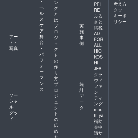
・
ン
考え方
PFI
指導。多くの人々にゴスペ
ヘ
グ
クッ
RE
ル
と
ル音楽を広めたパイオニア
キーポ
ふる
ス
は
リシー
さと
として知られている。現
ケ
プ
実
納税
ア
ロ
施
在、各地のゴスペル・クワ
AD
アー
舞
ジ
事
FOR
イヤ（聖歌隊）の指導、
ト・
台
ェ
例
ALL
写真
・
ク
ワークショップ、奏楽者セ
HIO
パ
ト
KOS
ミナー、指揮者セミナーを
フ
の
HI
ォ
通してゴスペルを受継ぐ
作
JFA
ー
り
クラ
人々を育てると共に、教
マ
方
ウド
ン
会、学校、結婚式や各地域
プ
統
ファ
ス
ロ
計
ン
においてのコンサートに出
ソー
ジ
デ
ディ
シャ
演。 また、自ら作詞・作曲
ェ
ー
ング
ル
ク
タ
mac
を手がけたゴスペルの楽譜
グッ
ト
hi-ya
やピアノ奏者のための教本
ド
の
補助
広
を出版。
金申
め
請サ
https://www.ronruck.com/ー
方