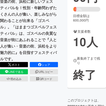
音楽の街、浜松に新しいフェス
ティバルを！性別・年齢問わずた
まちづくり・地域活性化
12%
くさんの人が集い、楽しみながら
目標金額は
600,000円
関わることが出来る「ゴスペ
CAMPFIRE for Social Good
CAMPFIRE Creation
ル」。「はままつゴスペルフェス
CAMPFIREふるさと納税
machi-ya
コミュニティ
支援者数
ティバル」は、ゴスペルの良質な
10
人
音楽が街にあふれることで『人と
人が集い・音楽の街、浜松をより
魅力的に』を目指すフェスティバ
募集終了まで残
ルです。
り
ポスト
シェア
終了
LINEで送る
URLコピー
埋め込み
QRコード
このプロジェクトは、