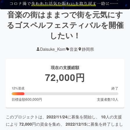
音楽の街はままつで街を元気にす
るゴスペルフェスティバルを開催
したい！
Daisuke_Kom
音楽
静岡県
現在の支援総額
72,000
円
終了
12
%達成
目標金額
600,000
円
支援者数
10
人
このプロジェクトは、
2022/11/24
に募集を開始し、
10
人の支援
により
72,000
円の資金を集め、
2022/12/15
に募集を終了しまし