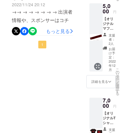
Syncronoiz(
も可能
2022/11/24 20:12
5,0
方に喜んで頂きたいのでぜ
です！
ら歌えん。・メディアの皆
皆さまをご紹介させていた
シンクロノ
＜お返
00
→→ → → → → → → 出演者
円
ひご協力をお願い致します
イズ)の追加
さん、来る時間間違えてま
だきます！学校法人誠心学
し内容
【オリ
＞ ・ク
情報や、スポンサーはコチ
メンバーと
【お願いその①】ワーク
す。・浜松に新しい文化
園 浜松開誠館中学校・高等
ジナル
リア
してプロ
ラから← ← ← ← ← ← ← ←
マフ
ファイ
ショップに参加して、一緒
を！！・みんな仲間入りし
もっと見る
学校 吹奏楽部さま2022(第
ミュージ
ラータ
ル：A4
支援
オル・
にステージを盛り上げてく
サイズ
てください。人手不足で
28回)日本管楽合奏コンテス
シャン活動
者：
クリア
（１
2人
1
歴もあり。
ださい！今回のメインゲス
す・無事開催でき、無事終
ト全国大会高等学校Ａ部門
ファイ
枚） お
お届
ルプラ
担当はベー
渡し方
け予
ト、【Saharu】さんが指導
了できたことに感謝です。•I
優秀賞を受賞されている、
ン】 暑
法をお
定：
ス。
い日は
2022
選びく
してくださいます！「興味
smile とThe Prayer よかっ
学校法人誠心学園 浜松開誠
年12
水に濡
ださ
こ
月
らして
はあったけど歌ったことは
い。 会
の
たなぁ…本当にここまでご
館中学校・高等学校の吹奏
リ
首に巻
場（浜
タ
ー
なかった...」「昔は音楽を
協力頂きました皆さまに感
楽部さまがはままつゴスペ
けば涼
松市
ン
詳細を見る
を
しい！
ギャラ
選
やっていたけど歌う場がな
択
謝申し上げます。来年でき
ルフェスティバルのオープ
寒い日
リー
す
る
はマフ
モール
い」「ただ楽しそう！」な
るかどうか…それは皆さん
ニングを彩ってくれます！
7,0
ラーに
ソラ
もな
00
んでも構いません、初心者
モ）で
の拡散力にかかっています
凄いムチャぶりだったので
円
る！
お渡し
さんも大歓迎！ぜひこの機
【オリ
アップする写真見返してた
すが、ご出演を決めてくだ
フェス
をご希
ジナルT
の観覧
望の方
会にゴスペルミュージック
らいかに楽しくて幸せな時
さってありがとうございま
シャツ
にも便
は、当
ご支援
利なオ
日ス
に触れてみませんか？
支援
間だったかわかりますこれ
す！！
プラ
シャレ