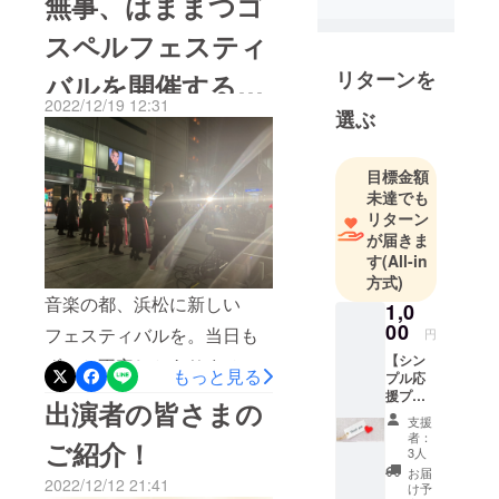
無事、はままつゴ
積極的にやっちゃうんです
る。
スペルフェスティ
学生時代の
がこと自分のことになると
海外研修で
リターンを
バルを開催するこ
どうにも苦手でして...とはい
は、本場NY
2022/12/19 12:31
え、多くの方に楽しんで頂
選ぶ
の教会でク
とができました！
ワイアとし
きたい思いで準備しており
て歌い言葉
やっと、告知できるところ
目標金額
も肌の色も
未達でも
までたどりつけました毎年
違う人たち
リターン
遅くてすみませんというこ
が届きま
が、涙を流
す
(All-in
しながら聞
とで【はままつゴスペル
方式)
いてくれた
フェスティバル２０２３】
音楽の都、浜松に新しい
1,0
時には私た
00
の告知とお願いです！2023
フェスティバルを。当日も
円
ちの歌でこ
【シン
年12月16日(土)13時～19時
んなにも感
ずっと不安しかありません
もっと見る
プル応
動してくれ
(予定)https://hmt-gos-
でしたが最終的に多分軽く
援プラ
出演者の皆さまの
るのか。と
ン】 シ
支援
festival.jp/メインゲストは私
300名以上の方が足を止め、
ンプル
ゴスペル
者：
ご紹介！
に"はま
3人
の恩師でもあり【THE
参加してくれていました。
ミュージッ
まつゴ
お届
2022/12/12 21:41
クの力強さ
スペル
SOULMATICS】から選抜メ
思いや感情が溢れすぎるの
け予