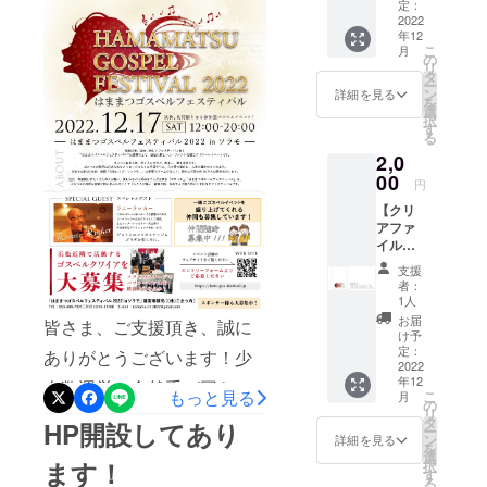
フェス
定：
に感銘を受
ンバーが来てくださいま
でこの件は箇条書きで・出
ティバ
2022
ける。
年12
ル"を応
す！
こ
演者の皆さま、本当にあり
月
援して
同校のゴス
の
リ
いただ
タ
https://www.soulmatics.com/
がとうございました。・ご
ペルアンサ
ー
ける方
ン
詳細を見る
を
ンブル所属
のため
中でも今回、ワークショッ
選
協賛頂いた皆さま、ありが
択
のプラ
す
時に福岡県
る
プもしてくださいます
とうございました。・その
ンで
を中心に多
2,0
す。 ＜
【Saharu】さんはJanet
前段階から協力してくだ
数のステー
お返し
00
円
内容＞
Jacksonのワールドツアー日
ジを経験、
さった皆さまありがとうご
【クリ
・実行
HYや五木ひ
アファ
委員会
本公演、武道館2daysのコー
ざいました。・初回のクオ
イルプ
より御
ろしなどの
ラスとして出演！無料イベ
ラン】
リティではあり得ない内容
礼の
支援
バックコー
オリジ
メッ
者：
ントで、屋外でしかも一緒
を皆さんに作って頂きまし
ラスに参
ナルの
セージ
1人
クリア
を配信
加。ハモネ
お届
に歌える機会まで！！昨年
た・アクシデントすらパ
皆さま、ご支援頂き、誠に
ファイ
致しま
け予
プでも話題
ルをお
す。
定：
も、ラニー・ラッカーさん
フォーマンス。・MCはプロ
ありがとうございます！少
届けし
2022
になったメ
年12
というゴスペル界の巨匠が
ます。
じゃないと・懐かしい皆さ
人数運営で全然手が回らず...
ンバーが所
もっと見る
こ
月
ご希望
の
リ
ゲストとして参加してくだ
んとの関係まで辿り着きま
本当に申し訳ない思い出
属するアカ
の方は
タ
HP開設してあり
ー
当日会
ン
ペラグルー
詳細を見る
さいましたが毎年恵まれて
した。・可能性アリアリの
いっぱいですがそんな中で
を
場での
選
プ
ます！
択
お渡し
す
います！今年もたくさんの
アリでした。・やっぱ今さ
も出演を決めてくださった
る