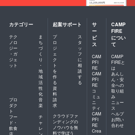
ともあり、ジャズやブルー
ズやソウル、そしてポピュ
ラーミュージックに対し関
カテゴリー
起案サポート
サ
CAMP
ー
FIRE
心を示すようになり、10歳
テク
ま
プ
ス
ビ
につい
の時にドラムを始め、中学
ノロ
ち
ロ
タ
ス
て
ジー
づ
ジ
ッ
校・高校時代には吹奏楽器
・ガ
く
ェ
フ
CAM
CAMP
や管楽器と幅広く演奏。60
ジェ
り
ク
に
PFI
FIREと
年代後半、ソウル・バンド
ット
・
ト
相
RE
は
地
を
談
に加わり、トロンボーンや
CAM
あんし
域
作
す
PFI
ん・安
キーボード奏者、そして
活
る
る
RE
全への
性
資
ヴォーカリストとして音楽
コ
取り組
化
料
ミュ
み
活動を始める。 1977年、初
プロ
音
請
ニ
ニュー
ダク
楽
求
来日、ライブ活動を行う。
ティ
ス
ト
CAM
ヘルプ
1986年第31回Yamaha ポプ
クラウドファ
フー
チ
PFI
お問い
ンディングの
ド・
ャ
コンつま恋本選会におい
RE
合わせ
ノウハウを無
飲食
レ
Crea
て、「フレンドシップ」が
料で学ぼう
店
ン