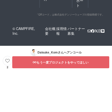
ポー
ーーGospel-M豊橋を中心に
ト
活動するショークワイ
「QRコード」は株式会社デンソーウェーブの登録商標です。
ヤー。2018全国ゴスペル甲
子園 クワイヤ部門優勝
© CAMPFIRE,
会社概
採用情
パートナー
チーム歌うことが大好きな
Inc.
要
報
募集
仲間が集まっています。ト
ラデッショナルなゴスペル
Daisuke_Kom
さんへアンコール
はもちろんスタンダードな
ポップス曲など歌い踊る！
もう一度プロジェクトをやってほしい
2
月に2回のレッスンを行って
おり、メンバー募集中で
す。https://www.gospel-
m.com/ーーーEIREENまき
えいこ/ボイストレーナー/ク
ワイアディレクターさん率
いるEIREENさん、ゴスペ