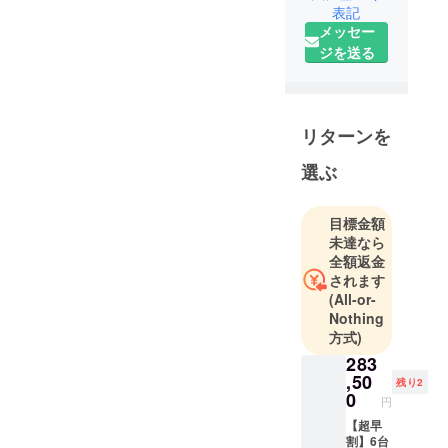
表記
専門店のあ
メッセー
とづけ屋で
ジを送る
す。
Android搭載
のハイテッ
クナビを、
リターンを
国内にて検
選ぶ
証・開発・
販売を行
なっており
目標金額
ます。
未達なら
全額返金
されます
【検証・開
(All-or-
発実績100車
Nothing
種越え】
方式)
アメ車だっ
283
て！輸入車
,50
残り2
だって！
0
円
カーナビを
【超早
楽しみた
割】6台