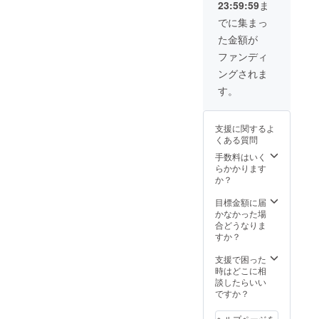
23:59:59
ま
くださ
の内容
す。 海
【適合
ており
いま
を記載
外提携
年式】
ません
でに集まっ
せ。
してく
工場で
2018年
【内
た金額が
【注
ださ
の製造
以降
容】 ・
意】 本
い。 ・
後、国
【お届
ラング
ファンディ
製品
車両名
内自社
け目
ラーJL
ングされま
は、国
・年式
店舗に
安】
／グラ
内仕様
・取付
て検品
2023年
ディ
す。
車（右
につい
／国内
7月以降
エー
ハンド
て あ
設定／
製品の
ター専
ル）専
とづけ
動作テ
ご用意
用ハイ
支援に関するよ
用のユ
屋もし
ストを
でき次
テック
くある質問
ニット
くは加
経ての
第順次
ナビ一
です。
盟店で
お届け
発送
式：１
手数料はいく
左ハン
の取付
となり
【発送
セット
らかかります
ドルを
希望の
ます。
元】 あ
（本体
か？
ご希望
場合は
【備考
とづけ
／配線
の方は
その旨
欄の記
屋（東
／すべ
目標金額に届
直接あ
を記載
載につ
京都）
て含
かなかった場
とづけ
くださ
いて】
より発
む）
合どうなりま
屋まで
いま
備考欄
送いた
【適合
すか？
お問い
せ。
へ下記
しま
年式】
合わせ
【注
の内容
す。 海
2018年
支援で困った
くださ
意】 本
を記載
外提携
以降
時はどこに相
い。 本
製品
してく
工場で
【お届
談したらいい
製品
は、国
ださ
の製造
け目
ですか？
は、カ
内仕様
い。 ・
後、国
安】
スタム
車（右
車両名
内自社
2023年
ヘルプページを