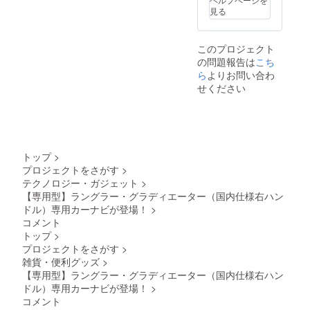
パーツ
ハンド
・年式
店舗に
7月以降
見る
であり
ル）専
・取付
て検品
製品の
純正部
用のユ
につい
／国内
ご用意
品では
ニット
て あ
設定／
でき次
このプロジェクト
ござい
です。
とづけ
動作テ
第順次
の問題報告は
こち
ませ
左ハン
屋もし
ストを
発送
ん。 プ
ドルを
くは加
経ての
【発送
ら
よりお問い合わ
ロジェ
ご希望
盟店で
お届け
元】 あ
せください
クト終
の方は
の取付
となり
とづけ
了後
直接あ
希望の
ます。
屋（東
は、一
とづけ
場合は
【備考
京都）
般販売
屋まで
その旨
欄の記
より発
価格
お問い
を記載
載につ
送いた
300,000
合わせ
くださ
いて】
しま
トップ
>
円（税
くださ
いま
備考欄
す。 海
プロジェクトをさがす
>
抜）に
い。 本
せ。
へ下記
外提携
テクノロジー・ガジェット
>
てあと
製品
【注
の内容
工場で
づけオ
は、カ
意】 本
を記載
の製造
【専用型】ラングラー・グラディエーター（国内仕様右ハン
ンライ
スタム
製品
してく
後、国
ドル）専用カーナビが登場！
>
ン
パーツ
は、国
ださ
内自社
コメント
ショッ
であり
内仕様
い。 ・
店舗に
トップ
>
プでの
純正部
車（右
車両名
て検品
プロジェクトをさがす
>
販売と
品では
ハンド
・年式
／国内
雑貨・便利グッズ
>
なりま
ござい
ル）専
・取付
設定／
す。
ませ
用のユ
につい
動作テ
【専用型】ラングラー・グラディエーター（国内仕様右ハン
ん。 プ
ニット
て あ
ストを
ドル）専用カーナビが登場！
>
ロジェ
です。
とづけ
経ての
コメント
クト終
左ハン
屋もし
お届け