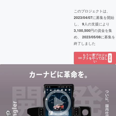
このプロジェクトは、
2023/04/07
に募集を開始
し、
9
人の支援により
3,100,500
円の資金を集
め、
2023/05/08
に募集を
終了しました
もう一度プロジェ
2
クトをやってほし
5
い