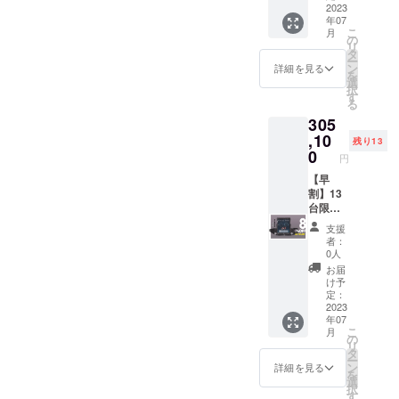
ており
「12％
2023
年07
ませ
OFF」
こ
月
ん。
のお得
の
リ
【内
プラン
タ
ー
容】 ・
「36,00
ン
詳細を見る
を
ラング
0円」も
選
択
ラーJL
お得に
す
る
／グラ
購入で
305
ディ
きる
エー
チャン
,10
残り13
ター専
スで
0
円
用ハイ
す！ ※1
テック
台につ
【早
ナビ一
き送料
割】13
式：１
1,500円
台限定
セット
が含ま
一般販
支援
（本体
れます
売価
者：
／配線
※お取付
格：
0人
／すべ
工賃は
300,000
お届
て含
含まれ
円（税
け予
む）
ており
抜）か
定：
【適合
ません
ら
2023
年07
年式】
【内
「8％O
こ
月
2018年
容】 ・
FF」の
の
リ
以降
ラング
お得プ
タ
ー
【お届
ラーJL
ラン
ン
詳細を見る
を
け目
／グラ
「24,00
選
択
安】
ディ
0円」も
す