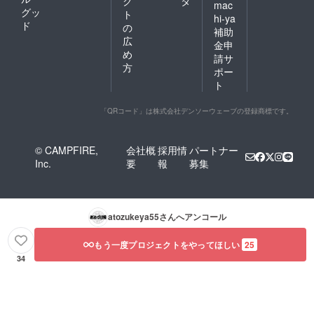
ク
タ
mac
グッ
ト
hi-ya
ド
の
補助
広
金申
め
請サ
方
ポー
ト
「QRコード」は株式会社デンソーウェーブの登録商標です。
© CAMPFIRE,
会社概
採用情
パートナー
Inc.
要
報
募集
atozukeya55
さんへアンコール
もう一度プロジェクトをやってほしい
25
34