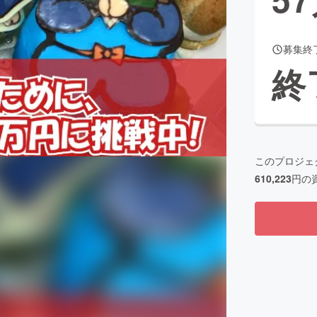
募集終
CAMPFIRE for Social Good
CAMPFIRE Creation
終
CAMPFIREふるさと納税
machi-ya
コミュニティ
このプロジェ
610,223
円の