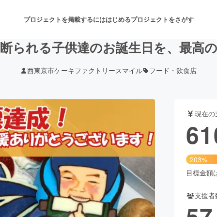
プロジェクトを掲載するには
はじめる
プロジェクトをさがす
を断られる子供達のお誕生日を、最高
西東京市ケーキファクトリースマイル
フード・飲食店
注目のリターン
注目の新着プロジェクト
募集終了が近いプロジェクト
も
現在の
音楽
舞台・パフォーマンス
61
ゲーム・サービス開発
フード・飲食店
203%
書籍・雑誌出版
アニメ・漫画
目標金額は3
支援者
チャレンジ
ビューティー・ヘルスケ
57