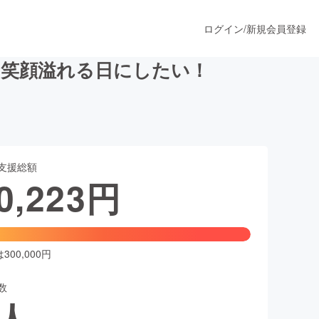
ログイン
/
新規会員登録
の笑顔溢れる日にしたい！
うすぐ公開されます
支援総額
プロダクト
0,223
円
ファッション
スポーツ
00,000円
数
ア
ソーシャルグッド
人