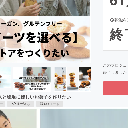
募集終
CAMPFIRE for Social Good
CAMPFIRE Creation
終
CAMPFIREふるさと納税
machi-ya
コミュニティ
このプロジェ
終了しました
人と環境に優しいお菓子を作りたい
ピー
埋め込み
QRコード