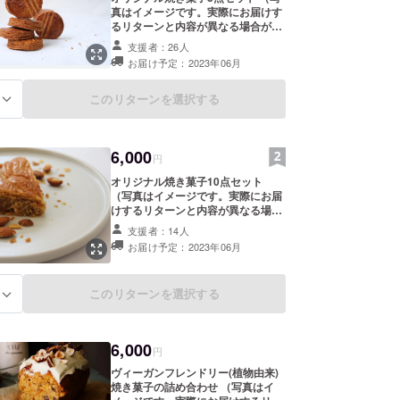
真はイメージです。実際にお届けす
るリターンと内容が異なる場合があ
りますので、あらかじめご了承くだ
支援者：26人
さい） 食物アレルギー、食事制限が
お届け予定：2023年06月
ない方向けのお菓子の詰め合わせで
す。 内容量：8点 【内容例】サブレ
5枚×2セット パウンドケーキ×2
このリターンを選択する
る
切 ガレットブルトンヌ×2枚 フィ
ナンシェ×１個 マドレーヌ×１個 ※
これは一例ですので実際にお届けす
6,000
るリターンと内容が異なる場合がご
円
ざいます。※ 賞味期限：製造から14
オリジナル焼き菓子10点セット
日程度 保存方法：直射日光の当たら
（写真はイメージです。実際にお届
ない常温で保存 原材料：原材料及び
けするリターンと内容が異なる場合
添加物等の食品表示はお届け商品の
がありますので、あらかじめご了承
ラベルに表記されます。 商品開封前
支援者：14人
ください） 食物アレルギー、食事制
には必ずお届けのリターンに貼付さ
お届け予定：2023年06月
限がない方向けのお菓子の詰め合わ
れたラベルや注意書きをご確認くだ
せです。 内容量：10点 【内容例】
さい。 リターン品は２０２３年6月
サブレ5枚×2セット パウンドケー
より順次発送させていただきます。
このリターンを選択する
る
キ×2切 ガレットブルトンヌ×2枚
フィナンシェ×2個 マドレーヌ×2個
※これは一例ですので実際にお届け
するリターンと内容が異なる場合が
6,000
円
ございます。※賞味期限：製造から
14日程度 保存方法：直射日光の当
ヴィーガンフレンドリー(植物由来)
たらない常温で保存 原材料：原材料
焼き菓子の詰め合わせ （写真はイ
及び添加物等の食品表示はお届け商