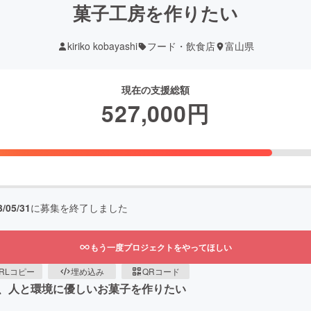
菓子工房を作りたい
kiriko kobayashi
フード・飲食店
富山県
現在の支援総額
527,000
円
3/05/31
に募集を終了しました
もう一度プロジェクトをやってほしい
RLコピー
埋め込み
QRコード
、人と環境に優しいお菓子を作りたい