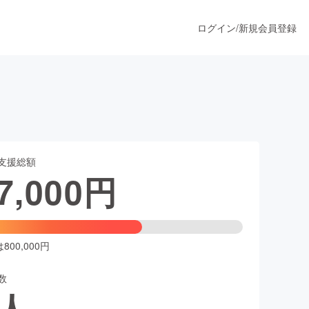
ログイン
/
新規会員登録
うすぐ公開されます
支援総額
プロダクト
7,000
円
ファッション
スポーツ
00,000円
数
ア
ソーシャルグッド
人