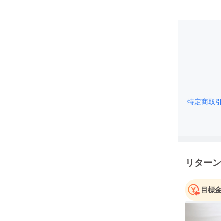
特定商取
リターン
目標