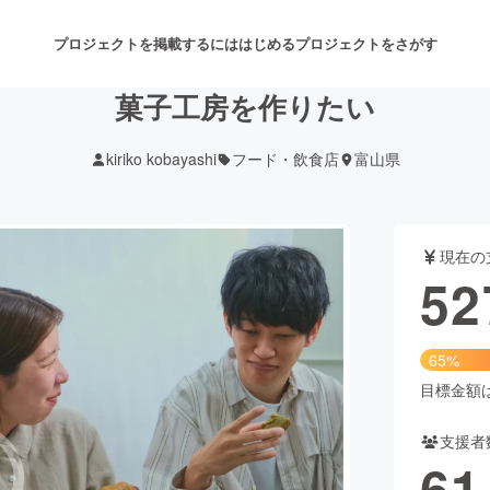
プロジェクトを掲載するには
はじめる
プロジェクトをさがす
菓子工房を作りたい
kiriko kobayashi
フード・飲食店
富山県
注目のリターン
注目の新着プロジェクト
募集終了が近いプロジェクト
も
現在の
音楽
舞台・パフォーマンス
52
ゲーム・サービス開発
フード・飲食店
65%
書籍・雑誌出版
アニメ・漫画
目標金額は8
支援者
チャレンジ
ビューティー・ヘルスケ
61