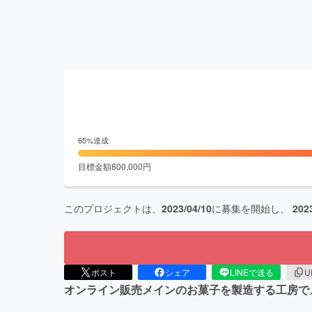
65
%達成
目標金額
800,000
円
このプロジェクトは、
2023/04/10
に募集を開始し、
202
ポスト
シェア
LINEで送る
U
オンライン販売メインのお菓子を製造する工房で