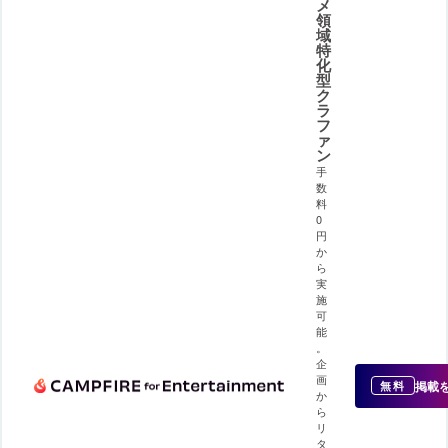
メ
領
域
特
化
型
ク
ラ
フ
ァ
ン
手
数
料
0
円
か
ら
実
施
可
能
。
企
画
掲載
無料
か
ら
リ
タ