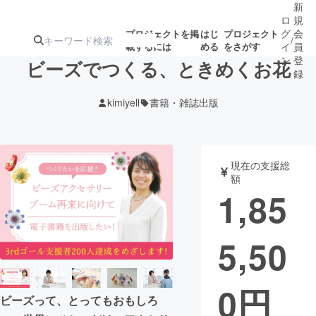
新
ロ
規
グ
会
プロジェクトを掲
はじ
プロジェクト
/
載するには
める
をさがす
イ
員
ン
登
ビーズでつくる、ときめくお花
録
kimiyell
書籍・雑誌出版
人気のプロ
注目のリ
注目の新着プロ
募集終了が近いプ
もうすぐ公開
ジェクト
ターン
ジェクト
ロジェクト
されます
現在の支援総
額
アート・写真
音楽
1,85
テクノロジー・ガジェット
ゲーム・サ
5,50
映像・映画
書籍・雑誌
0
円
ビーズって、とってもおもしろ
ビジネス・起業
チャレンジ