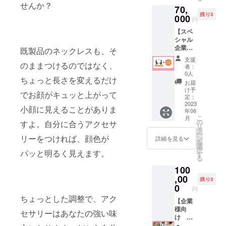
掲載さ
いただ
ただき
せんか？
70,
せてい
きま
ます。
残り3
ただき
000
す。 ※
※ネット
円
ます。
購入時
ワーク
【スペ
さらに
の備考
販売や
シャル
オリジ
欄に掲
企業イ
企業ス
ナル帯
既製品のネックレスも、そ
載する
メージ
ポン
付き書
お名前
が相違
支援
サー】
のままつけるのではなく、
籍
とアカ
する場
者：
※企業ス
「ビー
ウント
0人
合等、
ちょっと長さを変えるだけ
ポン
ズでつ
名（イ
掲載を
お届
サーの
くる、
ンスタ
け予
お断り
でお顔がキュッと上がって
内容＋
ときめ
定：
グラム
させて
【企業
2023
くお
推奨、
いただ
小顔に見えることがありま
年06
の紹
花」(仮)
ほかの
く場合
こ
月
介】を
を5冊
の
SNSの
すよ。自分に合うアクセサ
があり
リ
掲載※
セット
タ
場合は
ます。
ー
書籍
リーをつければ、顔色が
でお届
ン
SNSの
詳細を見る
お断り
を
「ビー
けしま
選
種類
させて
択
パッと明るく見えます。
ズでつ
す。 ５
す
も）を
いただ
る
くる、
名限定
必ずご
いた場
100
ときめ
です。
記入く
合にお
くお
,00
※送料込
ださ
いても
残り3
花」(仮)
みのお
0
い。
返金は
円
に企業
値段で
（ニッ
いたし
ちょっとした調整で、アク
名や屋
【企業
す。 ※
クネー
かねま
号と、
様向
掲載内
ムも
セサリーはあなたの強い味
す。 ※
リン
け セ
容は
可） ※
書籍は
ク、
ミナー