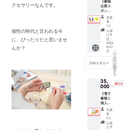
【書籍
て活用
クセサリーなんです。
企業ス
してい
ポン
ただけ
サー】
ます。
支援
書籍
※1000
者：
「ビー
字程度
1人
ズでつ
で、原
個性の時代と言われる今
お届
くる、
稿の掲
け予
ときめ
に、ぴったりだと思いませ
載で
定：
くお
2023
す。
んか？
年07
花」(仮)
（電子
こ
月
の巻末
書籍で2
の
リ
に企業
ページ
タ
ー
名や屋
程度の
ン
詳細を見る
を
号と、
予定）
選
択
HPリン
※原稿は
す
る
ク、
ご提供
35,
SNSア
くださ
残り5
カウン
000
い。
円
トを掲
（校正
【電子
載させ
はトキ
書籍と
ていた
ツカゼ
個人ス
だきま
出版が
ポン
す。 あ
行いま
支援
サーの
なたの
す） ※
者：
セッ
企業名
体験談
0人
ト】 ①
を書籍
のメッ
お届
電子書
でPRで
セージ
け予