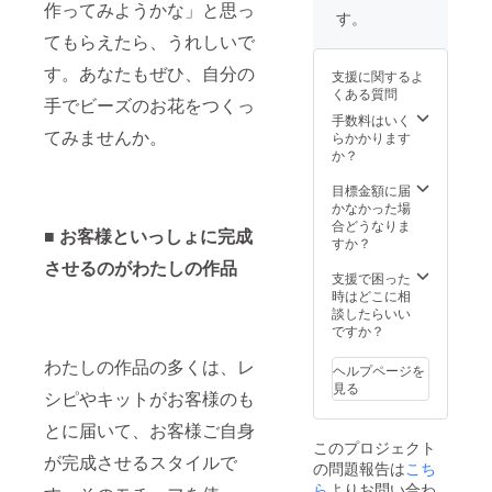
作ってみようかな」と思っ
20：00
ます。
予定で
す。
頃～
含まれ
す。 ※
てもらえたら、うれしいで
21：00
るもの
書籍が
から選
・帯ス
販売さ
す。あなたもぜひ、自分の
支援に関するよ
んで備
ポン
れる限
くある質問
考欄に
サーの
手でビーズのお花をつくっ
り掲載
ご記入
内容
手数料はいく
させて
てみませんか。
くださ
（帯に
らかかります
いただ
い） ※
コメン
か？
きま
電子書
トと企
す。 ※
籍をお
業名を
目標金額に届
こちら
届けし
掲載さ
かなかった場
の書籍
ます。※
せてい
合どうなりま
は自費
■ お客様といっしょに完成
メール
ただき
すか？
出版に
にて送
ます）
て販売
させるのがわたしの作品
らせて
・1ペー
支援で困った
予定で
いただ
ジ広告
時はどこに相
す。(70
きま
スポン
談したらいい
～100
す。 ※
サーの
ですか？
ページ)
書籍
内容
「ビー
（企業
わたしの作品の多くは、レ
ヘルプページを
ズで編
名や屋
見る
シピやキットがお客様のも
む、と
号と、
きめく
写真、
とに届いて、お客様ご自身
お花」
御社の
このプロジェクト
(仮)の掲
紹介
が完成させるスタイルで
の問題報告は
こち
載作品
文、HP
をご自
などへ
ら
よりお問い合わ