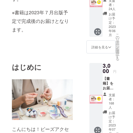
ジャパン大
支援
届けし
者：
賞｢文部科学
ます。
24人
※書籍は2023年７月出版予
著者・
大臣賞｣を受
お届
周藤紀
け予
賞。
定で完成後のお届けとなり
美恵の
定：
TOHOシード
お礼の
2023
ます。
年06
メッ
ビーズ協会
こ
月
セージ
の
ビーズス
リ
と限定
タ
ー
レシピ
テッチ講座
ン
詳細を見る
を
のプレ
選
のカリキュ
択
ゼント
す
る
ラム構築の
が付い
はじめに
3,0
ていま
他、有名デ
す。 ※
00
円
パートの催
メール
【書
事出店・ア
にて送
籍】を
らせて
メリカ・中
お届け
いただ
国での指導
しま
きま
支援
す。 書
す。 ※
経験やテレ
者：
籍
書籍は
168
ビ番組の取
「ビー
2023年
人
材を受ける
ズでつ
6月出版
お届
くる、
予定で
け予
など多彩な
ときめ
定：
す。 ※
活躍をみせ
2023
くお
こちら
こんにちは！ビーズアクセ
年07
花」(仮)
る。
の書籍