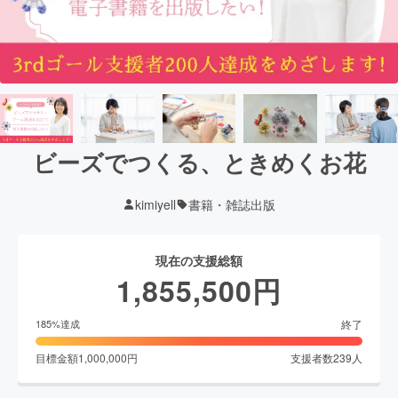
ビーズでつくる、ときめくお花
kimiyell
書籍・雑誌出版
現在の支援総額
1,855,500
円
終了
185
%達成
目標金額
1,000,000
円
支援者数
239
人