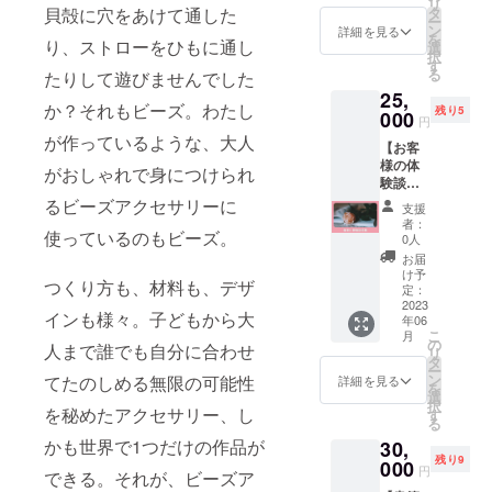
リ
す。 ※
駅から
貝殻に穴をあけて通した
タ
ー
送料込
徒歩7分
ン
詳細を見る
を
り、ストローをひもに通し
みのお
（詳細
選
択
値段で
はご購
す
る
たりして遊びませんでした
す。 ※
入後に
25,
書籍は
お知ら
か？それもビーズ。わたし
残り5
自費出
000
せしま
円
版とな
す） ※
が作っているような、大人
【お客
りま
材料費
様の体
す。 ※
込み ※
がおしゃれで身につけられ
験談と
書籍は
会場ま
して書
2023年
るビーズアクセサリーに
での交
支援
籍原稿
7月出版
通費は
者：
使っているのもビーズ。
に掲
予定で
ご自身
0人
載】 周
完成後
でご負
お届
藤紀美
のお届
担くだ
け予
つくり方も、材料も、デザ
恵の講
けとな
定：
さい
座受講
2023
りま
インも様々。子どもから大
年06
やその
す。 ※
こ
月
後の体
こちら
の
人まで誰でも自分に合わせ
リ
験談
の書籍
タ
ー
を、書
は自費
ン
てたのしめる無限の可能性
詳細を見る
を
籍に掲
出版に
選
択
載いた
を秘めたアクセサリー、し
て販売
す
る
しま
予定で
かも世界で1つだけの作品が
30,
す。 ご
す。(70
残り9
自身の
000
～100
円
できる。それが、ビーズア
PRとし
ページ)