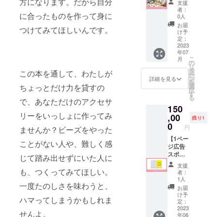
メール
方になります。だから自分
肩書き
自費出
支援
SNSア
講師を
にて打
やサー
版とな
者：
に合ったものを作って身に
カウン
承りま
合せさ
ビス名
0人
りま
ト、貴
す】 企
せてい
の掲載
す。 ※
お届
つけてみてほしいんです。
社の紹
業様の
ただき
をご希
け予
書籍は
介文を
ご要望
ます。
定：
望の方
2023年
掲載さ
に合わ
2023
※書籍は
は、企
7月出版
年07
せてい
せて、
自費出
業スポ
予定で
こ
月
ただき
ビーズ
版とな
の
ンサー
す。 ※
リ
ます。
アクセ
りま
タ
として
書籍が
この本を通して、わたしが
ー
あなた
サリー
す。 ※
ン
ご支援
詳細を見る
販売さ
を
の企業
セミ
書籍は
選
ちょっとだけ力を貸すの
をお願
れる限
択
名を書
ナーの
2023年
す
いいた
り掲載
る
籍でPR
講師を
で、あなただけのアクセサ
7月出版
しま
させて
150
できま
いたし
予定で
す。 ※
いただ
リーをいっしょに作ってみ
す。 3
ます。
,00
完成後
こちら
きま
残り1
社限定
１回・
のお届
0
の書籍
す。 ※
円
ませんか？ビーズをやった
です。
４時間
けとな
は自費
こちら
※掲載内
を予定
【1ペー
りま
出版に
の書籍
ことがない人や、難しく感
容は
してい
ジ広告
す。 ※
て2023
は自費
メール
ます。
スポン
もう１
年７月
じて踏み出せずにいた人に
出版に
にて打
※詳細は
サー】
つの帯
に販売
て販売
支援
合せさ
別途お
書籍
も、つくってみてほしい。
スポン
予定で
予定で
者：
せてい
打合せ
「ビー
サー枠
す。(70
1人
す。(70
一度たのしさを味わうと、
ただき
を行い
ズでつ
は、説
～100
～100
お届
ます。
ます。
くる、
明文が
ページ)
け予
ペー
ハマってしまうかもしれま
※ネット
※リア
ときめ
個人ス
定：
※書籍が
ジ） ※
ワーク
ル、オ
くお
2023
ポン
販売さ
掲載ご
せんよ。
年06
販売や
ンライ
花」(仮)