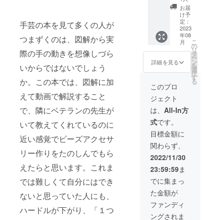
品をご
ン
い。
が相違
お届
自身の
サー、1
する場
け予
教室で
ページ
定：
合等、
手芸の本を見て多くの人が
指導で
広告ス
2023
掲載を
年08
きる権
ポン
つまずくのは、図解から実
お断り
こ
月
・教室
サー、
の
させて
リ
際の手の動きを想像しづら
紹介と
ビーズ
タ
いただ
ー
HP＋
アクセ
ン
く場合
詳細を見る
を
いからではないでしょう
SNSア
サリー
選
があり
択
カウン
セミ
す
ます。
か。この本では、図解に加
る
ト掲載
ナー開
お断り
このプロ
※オンラ
きます
させて
えて動画で解説すること
ジェクト
イン雑
のセッ
いただ
談会
トに加
で、隣にベテランの先生が
いた場
は、
All-In方
（雑談
えて、
合にお
式
です。
会の希
企業様
いて教えてくれているのに
いても
望日程
の提供
返金は
目標金額に
近い感覚でビーズアクセサ
を
部材を
いたし
関わらず、
①2023
書籍内
かねま
リー作りをたのしんでもら
年6月28
で使
す。 ※
2022/11/30
日
用、巻
書籍は
えたらと思います。これま
23:59:59
ま
（水）
末の奥
自費出
13：30
付にも
版とな
では難しくて自分にはでき
でに集まっ
頃～
部材提
りま
た金額が
14：
供元と
ないと思っていた人にも、
す。 ※
30、②7
して企
書籍は
ファンディ
ハードルが下がり、「１つ
月21日
業名を
2023年
ングされま
（金）
記載し
6月出版