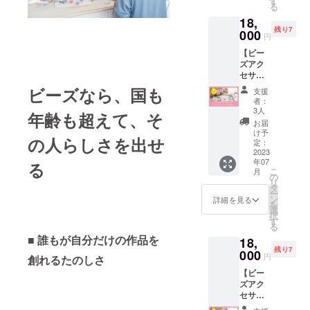
す
出版に
る
の「は
て2023
18,
じめ
年6月に
残り7
に」に
000
販売予
円
なぞら
定で
【ビー
えた紹
す。(70
ズアク
介文＆
～100
セサ
画像を
ページ)
リー作
作りま
ビーズなら、国も
※書籍が
支援
りグ
す。続
者：
販売さ
ループ
きが気
3人
れる限
年齢も超えて、そ
レッス
になり
お届
り掲載
ン参加
「会い
け予
いたし
の人らしさを出せ
権①】
た
定：
ます。
書籍の
2023
い！」
年07
中の作
る
と思っ
こ
月
品をひ
てもら
の
リ
とつ一
えるよ
タ
ー
緒につ
うな、
ン
詳細を見る
を
くって
あなた
選
択
みま
だけの
す
る
しょう
作品に
■ 誰もが自分だけの作品を
18,
（作る
なりま
残り7
作品は
000
す。 ※
円
創れるたのしさ
こちら
取材は
【ビー
でセレ
オンラ
ズアク
クトし
インで
セサ
ま
１時間
リー作
す）。
程度を