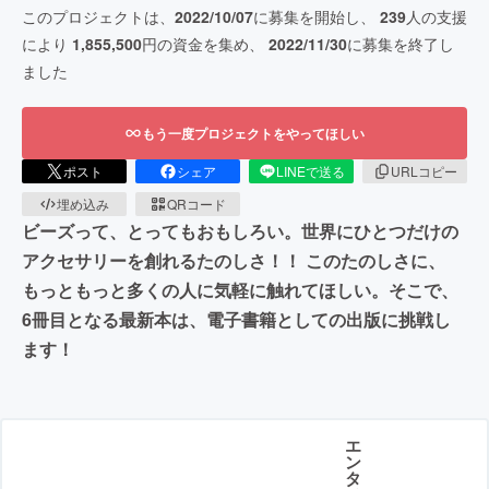
このプロジェクトは、
2022/10/07
に募集を開始し、
239
人の支援
により
1,855,500
円の資金を集め、
2022/11/30
に募集を終了し
ました
もう一度プロジェクトをやってほしい
ポスト
シェア
LINEで送る
URLコピー
埋め込み
QRコード
ビーズって、とってもおもしろい。世界にひとつだけの
アクセサリーを創れるたのしさ！！ このたのしさに、
もっともっと多くの人に気軽に触れてほしい。そこで、
6冊目となる最新本は、電子書籍としての出版に挑戦し
ます！
エ
ン
タ