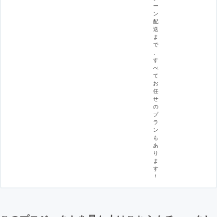
ー
ン
配
送
ま
で
、
す
べ
て
お
任
せ
の
プ
ラ
ン
も
あ
り
ま
す
！