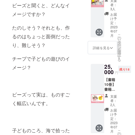
支援
りグ
日時：
予定し
ビーズと聞くと、どんなイ
者：
ループ
2023年
ていま
3人
レッス
メージですか？
7月7日
す。 ※
お届
ン参加
(金)13:0
日時は
け予
権②】
0～
定：
別途ご
たのしそう？それとも、作
書籍の
2023
15:30
相談い
年07
中の作
場所：
たしま
こ
るのはちょっと面倒だった
月
品をひ
浅草橋
の
す。 ※
リ
とつ一
駅から
タ
データ
り、難しそう？
ー
緒につ
徒歩7分
ン
でのお
詳細を見る
を
くって
（詳細
選
渡しに
択
みま
はご購
す
なりま
チープで子どもの遊びのイ
る
しょう
入後に
す。印
25,
（作る
お知ら
メージ？
刷は別
残り18
作品は
000
せしま
途ご相
円
こちら
す） ※
談くだ
【書籍
でセレ
材料費
さい。
10冊】
クトし
込み ※
書籍
ま
会場ま
ビーズって実は、ものすご
「ビー
す）。
での交
支援
ズでつ
日時：
通費は
者：
く幅広いんです。
くる、
2023年
ご自身
2人
ときめ
7月29日
でご負
お届
くお
(土)13:0
担くだ
け予
花」(仮)
0～
定：
さい。
を10冊
2023
15:30
年07
お届け
場所：
子どものころ、海で拾った
こ
月
しま
浅草橋
の