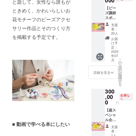
000
と題して、女性なら誰もが
円
です（1
2023年
でPRで
【ビー
時間×2
6月出版
きま
ときめく、かわいらしいお
ズ講師
回マン
予定で
す。２
スポン
ツーマ
花モチーフのビーズアクセ
す。 ※
社限定
サー＋
ン指
書籍が
です。
支援
サリー作品とそのつくり方
電子書
導）。
販売さ
※掲載内
者：
籍】
日程は
れる限
容は
20人
を掲載する予定です。
ビーズ
相談の
り掲載
メール
お届
を十分
うえ決
させて
にて打
け予
に楽し
定しま
定：
いただ
合せさ
んでい
2023
す。 ※
きま
せてい
年07
ただけ
オンラ
す。 ※
ただき
こ
月
るセッ
インア
の
こちら
ます。
リ
トをご
プリを
タ
の書籍
※広告の
ー
用意し
使用し
ン
は自費
デザイ
詳細を見る
を
まし
ます。
選
出版に
ン、書
択
た。 下
※材料や
す
て販売
籍内で
る
記の内
道具は
予定で
の掲載
300
容が含
ご自身
す。(70
場所は
まれま
,00
でご用
在庫な
～100
お任せ
し
す。 ・
意いた
0
ページ)
いただ
円
オンラ
だきま
※掲載ご
きま
イン雑
【超ス
す。 ※
希望の
す。 ※
談会 ・
ペシャ
５名限
企業名
ネット
電子書
ル企業
定で
を、備
ワーク
■ 動画で学べる本にしたい
籍1冊
スポン
す。
考欄に
販売や
支援
・本書
サー】
ご記載
企業イ
者：
掲載作
帯スポ
くださ
メージ
1人