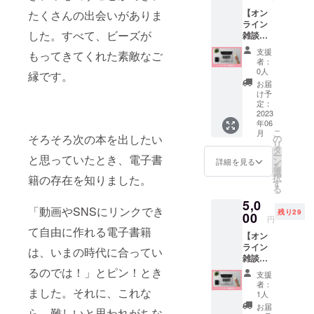
カウン
で完成
【オン
たくさんの出会いがありま
トを１
後のお
ライン
つ掲載
届けと
した。すべて、ビーズが
雑談会
いたし
なりま
参加
ます。
す。
支援
もってきてくれた素敵なご
券】 オ
あなた
者：
ンライ
のお名
0人
縁です。
ン雑談
前を電
お届
会に参
子書籍
け予
加でき
でPRで
定：
る権利
2023
きま
年06
です。
す。 ※
こ
月
いっ
そろそろ次の本を出したい
電子書
の
リ
しょに
籍は
タ
ー
と思っていたとき、電子書
お話し
メール
ン
詳細を見る
を
ません
にて送
選
択
籍の存在を知りました。
か？ 日
らせて
す
る
時：
いただ
5,0
2023年
きま
「動画やSNSにリンクでき
残り29
6月28日
00
す。 ※
円
（水）
購入時
て自由に作れる電子書籍
【オン
13：30
の備考
ライン
頃～
欄に掲
は、いまの時代に合ってい
雑談会
14：
載する
参加
るのでは！」とピン！とき
30(予
お名前
支援
券】 オ
定) 開催
とアカ
者：
ました。それに、これな
ンライ
時間：1
ウント
1人
ン雑談
時間 ※
名(SNS
お届
ら、難しいと思われがちな