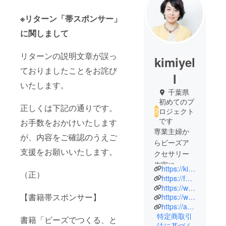
※リターン「帯スポンサー」
に関しまして
リターンの説明文章が誤っ
kimiyel
ておりましたことをお詫び
l
いたします。
千葉県
初めてのプ
正しくは下記の通りです。
ロジェクト
です
お手数をおかけいたします
専業主婦か
が、内容をご確認のうえご
らビーズア
支援をお願いいたします。
クセサリー
作家に。
https://kimiyell.com/
（正）
おしゃれで
https://felice-jewelry.com/
作りやすい
https://www.instagram.com/kimiyell/
【書籍帯スポンサー】
https://www.youtube.com/channel/UCHC6RVGYoQoMk8bAKRRT1aQ
作品は年齢
https://ameblo.jp/felice-kimie/
を問わず人
特定商取引
書籍「ビーズでつくる、と
気がある。
法に基づく