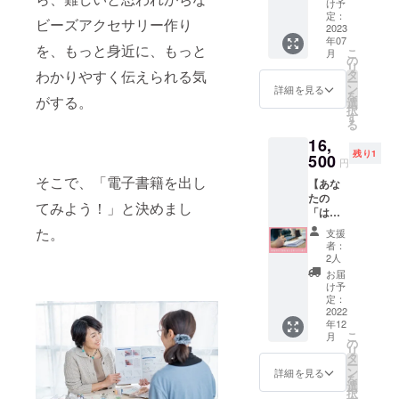
会に参
オンラ
の種類
け予
加でき
インア
定：
も添え
ビーズアクセサリー作り
る権利
2023
プリを
て)を必
年07
です。
使用し
ずご記
を、もっと身近に、もっと
こ
月
いっ
ます。
の
入くだ
リ
しょに
わかりやすく伝えられる気
タ
さい。
ー
お話し
ン
（ニッ
詳細を見る
を
がする。
ません
選
クネー
択
か？ 日
す
ムも
る
時：
可） ※
16,
2023年
肩書き
残り1
7月21日
500
やサー
円
（金）
ビス名
そこで、「電子書籍を出し
【あな
20：00
の掲載
たの
頃～
をご希
てみよう！」と決めまし
「はじ
21：
望の方
めに」
00(予
た。
は、企
支援
をつく
定) 開催
業スポ
者：
りま
時間：1
2人
ンサー
す】 ト
時間 ※
として
お届
キツカ
オンラ
け予
ご支援
ゼ出版
インア
定：
をお願
のプロ
2022
プリを
いいた
年12
ブック
使用し
しま
こ
月
ライ
ます。
の
す。 ※
リ
ターか
タ
こちら
ー
ら取材
ン
詳細を見る
の書籍
を
を受
選
は自費
択
け、本