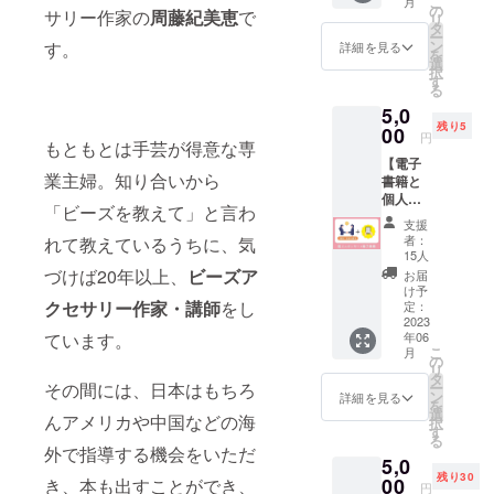
こ
月
をお届
の
は自費
サリー作家の
周藤紀美恵
で
リ
けしま
タ
出版に
ー
す。 著
ン
す。
て販売
詳細を見る
を
者・周
選
予定で
択
藤紀美
す
す。(70
る
恵のお
～100
5,0
礼の
ページ)
残り5
00
メッ
円
もともとは手芸が得意な専
セージ
【電子
と限定
業主婦。知り合いから
書籍と
レシピ
個人ス
のプレ
「ビーズを教えて」と言わ
ポン
ゼント
支援
サーの
が付い
者：
れて教えているうちに、気
セッ
ていま
15人
ト】 ①
づけば20年以上、
ビーズア
す。 ※
お届
電子書
送料込
け予
籍をお
クセサリー作家・講師
をし
定：
みのお
届けし
2023
値段で
ています。
年06
ます。
す。 ※
こ
月
②電子
の
書籍は
リ
書籍に
タ
自費出
その間には、日本はもちろ
ー
個人ス
ン
版とな
詳細を見る
を
ポン
選
りま
んアメリカや中国などの海
択
サーと
す
す。 ※
る
してお
書籍は
外で指導する機会をいただ
5,0
名前と
2023年
残り30
SNSア
00
き、本も出すことができ、
6月予定
円