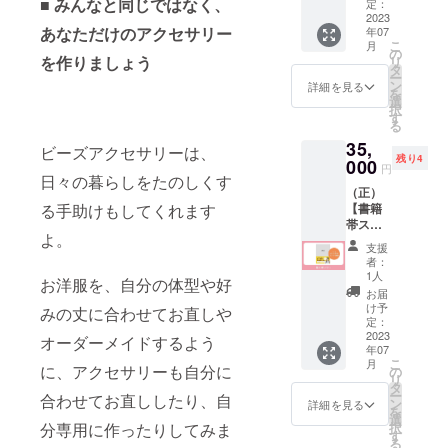
■ みんなと同じではなく、
籍をお
きま
定：
につき
届けし
2023
す。 10
まして
あなただけのアクセサリー
年07
ます。
社限定
は、別
こ
月
②電子
です。
の
途メー
を作りましょう
リ
書籍に
※別リ
タ
ルにて
ー
個人ス
ターン
ン
ご相談
詳細を見る
を
ポン
「スペ
選
させて
択
サーと
シャル
す
いただ
る
してお
企業ス
きま
35,
名前と
ポン
ビーズアクセサリーは、
す。 ※
残り4
SNSア
000
サー」
書籍は
円
カウン
日々の暮らしをたのしくす
は企業
2023年
（正）
トを１
の紹介
6月出版
る手助けもしてくれます
【書籍
つ掲載
文も入
予定で
帯スポ
いたし
ります
完成後
よ。
ン
ます。
ので、
のお届
支援
サー】
あなた
よろし
けとな
者：
書籍
のお名
ければ
1人
りま
お洋服を、自分の体型や好
「ビー
前を電
こちら
す。(B6
お届
ズでつ
子書籍
もご確
け予
サイ
みの丈に合わせてお直しや
くる、
でPRで
定：
認くだ
ズ・70-
ときめ
2023
きま
オーダーメイドするよう
さい。
100ペー
年07
くお
す。 ※
※掲載内
ジ)
こ
月
花」(仮)
に、アクセサリーも自分に
電子書
の
容は
リ
の帯に
籍は
タ
メール
ー
合わせてお直ししたり、自
コメン
メール
ン
にて打
詳細を見る
を
トと企
にて送
選
合せさ
分専用に作ったりしてみま
択
業名を
らせて
す
せてい
る