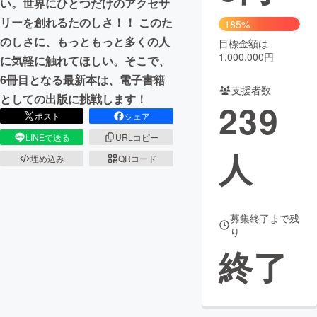
い。世界にひとつだけのアクセサ
リーを創れるたのしさ！！ このた
185%
まちづくり・地域活性化
のしさに、もっともっと多くの人
目標金額は
1,000,000円
に気軽に触れてほしい。そこで、
CAMPFIRE for Social Good
CAMPFIRE Creation
6冊目となる最新本は、電子書籍
支援者数
CAMPFIREふるさと納税
machi-ya
コミュニティ
としての出版に挑戦します！
239
ポスト
シェア
LINEで送る
URLコピー
人
埋め込み
QRコード
募集終了まで残
り
終了