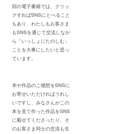
て、
回の電子書籍では、クリッ
ビーズ
アクセ
クすればSNSにとべること
サリー
セミ
もあり、わたしもお客さま
ナーの
もSNSを通じて交流しなが
講師を
いたし
ら「いっしょにたのしむ」
ます。
詳細は
ことを大事にしたいと思っ
別途打
合せ。
ています。
リア
ル、オ
ンライ
ンどち
らでも
本や作品のご感想をSNSに
可。交
通費、
お寄せいただければうれし
宿泊
費、材
いですし、みなさんがこの
料費
別。）
本を見て作った作品をSNS
・書籍
内で部
に載せてくださったり、そ
材使用
（巻末
のお客さま同士の交流も生
の奥付