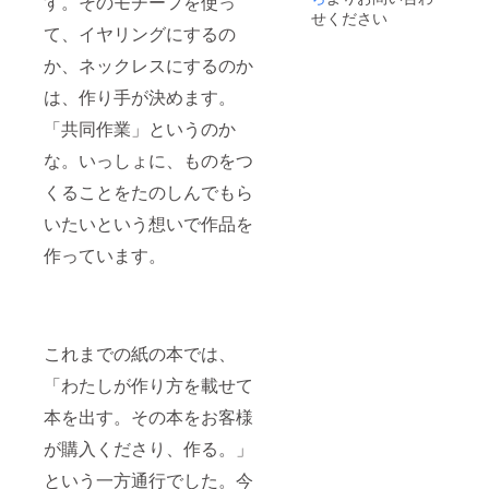
す。そのモチーフを使っ
身の教
のリン
せください
室で指
ク、
て、イヤリングにするの
導いた
SNSア
か、ネックレスにするのか
だけま
カウン
す。 ※
ト、を1
は、作り手が決めます。
出版す
ページ
る本
分の広
「共同作業」というのか
に、教
告画像
室紹介
にアレ
な。いっしょに、ものをつ
とHPア
ンジし
ドレ
ます。
くることをたのしんでもら
ス、
あなた
いたいという想いで作品を
SNSア
の企業
カウン
を書籍
作っています。
トを掲
でPRで
載しま
きま
す。
す。）
・ビー
ズアク
サセ
これまでの紙の本では、
リーセ
ミナー
「わたしが作り方を載せて
（4時間
×2回／
本を出す。その本をお客様
企業様
が購入くださり、作る。」
のご要
望に合
という一方通行でした。今
わせ