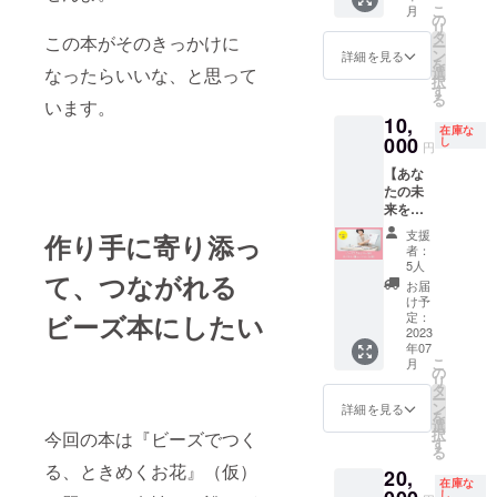
サーに
れる限
希望の
こ
月
企業イ
ンどち
に企業
なって
の
り掲載
企業名
リ
メージ
らでも
広告を1
います
タ
いたし
この本がそのきっかけに
を、備
ー
が相違
可。 ※
ページ
が、内
ン
ます。
詳細を見る
考欄に
を
する場
交通
掲載さ
容は同
なったらいいな、と思って
選
ご記載
択
合等、
費、宿
せてい
じで
す
くださ
る
います。
掲載を
泊費、
ただき
す。
い。
10,
お断り
材料費
ます。
（帯ス
在庫な
させて
は別途
企業名
000
ポン
し
円
いただ
必要で
や屋号
サー）
【あな
く場合
す。
と、写
たの未
があり
真、御
来を応
ます。
社の紹
援しま
お断り
介文、
支援
作り手に寄り添っ
す！
させて
HPなど
者：
ビーズ
いただ
へのリ
5人
て、つながれる
アクセ
いた場
ンク、
お届
サリー
合にお
SNSア
け予
作りオ
ビーズ本にしたい
いても
カウン
定：
ンライ
2023
返金は
ト、を1
年07
ンレッ
いたし
ページ
こ
月
スン参
かねま
分の広
の
リ
加権】
す。 ※
告画像
タ
ー
オンラ
書籍は
にアレ
ン
詳細を見る
を
イン
自費出
ンジし
選
択
今回の本は『ビーズでつく
レッス
版とな
ます。
す
る
ンに参
りま
あなた
る、ときめくお花』（仮）
20,
加でき
す。 ※
の企業
在庫な
る権利
書籍は
を書籍
し