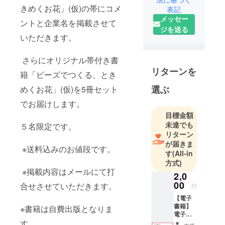
作りやす
きめくお花」(仮)の帯にコメ
表記
く、遊び心
メッセー
ントと企業名を掲載させて
と優雅さを
ジを送る
いただきます。
加えた機能
的なデザイ
さらにオリジナル帯付き書
ンは、「作
リターンを
る」と「お
籍「ビーズでつくる、とき
しゃれ」を
選ぶ
めくお花」(仮)を5冊セット
楽しみライ
でお届けします。
フスタイル
目標金額
に合わせて
未達でも
５名限定です。
様々なビー
リターン
ズアクセサ
が届きま
※送料込みのお値段です。
リーのあり
す
(All-in
方や作り方
方式)
※掲載内容はメールにて打
をご提案し
2,0
お伝えして
00
合せさせていただきます。
円
います。
【電子
2008年ビー
書籍】
※書籍は自費出版となりま
電子書
ズアート
す。
籍をお