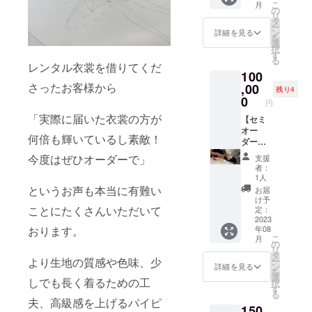
させて
旬より
URLを
こ
掛かり
月
ニック
☆リ
の
演する
いただ
順次お
ご記載
リ
ます。
衣裳を
ターン
タ
バレエ
きま
届けす
くださ
ー
20%前
内容：
ン
衣裳の
詳細を見る
す。 ☆
る予定
い。
を
後割り
・パリ
選
ミニ
お届け
です。
択
引いた
コレに
す
チュ
予定：
その後
る
価格の
出演す
レンタル衣裳を借りてくだ
チュを
・メー
ご注文
100
80,000
るバレ
お届け
ルは
する際
円でセ
さったお客様から
,00
エ衣裳
いたし
2023年
残り4
にご提
ミオー
の手書
0
ます。
1月中に
示いた
円
ダーで
きデザ
・お礼
ご入力
だく形
「実際に届いた衣裳の方が
きるチ
【セミ
イン画
のメッ
頂いた
となり
ケット
オー
をレ
セージ
アドレ
ます。
何倍も輝いているし素敵！
をお送
ダー利
ター
をメー
スへお
※衣裳の
りいた
用チ
パック
ルにて
送りす
今度はぜひオーダーで」
一覧、
支援
しま
ケッ
でお届
お送り
る予定
者：
サイズ
す。 利
ト】
けいた
させて
1人
です。
につい
用チ
チュ
しま
いただ
というお声も本当に有難い
・お礼
お届
ては当
ケット
チュ工
す。 ・
きま
け予
のお手
ブラン
は１枚
房ペア
ことにたくさんいただいて
お礼の
定：
す。 ☆
紙は
ドのHP
１回限
テのロ
2023
メッ
お届け
2023年
をご覧
年08
おります。
り、無
マン
セージ
予定：
1月中に
くださ
こ
月
期限で
チック
をメー
の
・ミニ
ご指定
い。 ※
リ
使用で
チュ
ルにて
タ
チュ
の住所
通常の
ー
より生地の質感や色味、少
きま
チュ衣
お送り
ン
チュは
詳細を見る
へお送
注文も
を
す。 ☆
裳を
させて
選
2023年
りする
含め、
しでも長く着るための工
択
リター
20%前
いただ
す
11月か
予定で
注文を
る
ン内
後割り
きま
ら順次
夫、高級感を上げるパイピ
す。 ※
いただ
150
容： ・
引いた
す。 ☆
製作発