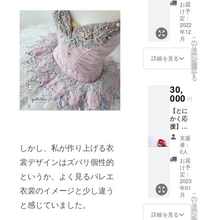
ト】 ☆
心を込
いたし
2023年
お届
する予
い。
レンタ
めて、
ます。
け予
1月1日
定で
ル衣裳
ストー
定：
・お礼
~2023
す。 ※
チケッ
2022
リーズ
のメッ
年12月
衣裳の
年12
トを使
ページ
セージ
31日) ・
一覧、
こ
月
えるの
をお作
の
をメー
お礼の
サイズ
リ
が来年
りし、
タ
ルにて
メッ
につい
ー
の8月か
支援者
ン
お送り
詳細を見る
セージ
ては当
を
らでは
様のア
選
させて
をメー
ブラン
択
間に合
カウン
す
いただ
ルにて
ドのHP
る
わない
ト名か
きま
お送り
をご覧
30,
という
HPなど
す。 ☆
させて
くださ
方！
000
のURL
お届け
いただ
円
い。 ※
チュ
を掲載
予定：
きま
通常の
【とに
チュ工
させて
・利用
す。 ☆
注文も
かく応
房ペア
いただ
チケッ
お届け
含め、
援】
テの
きま
トを
予定：
注文を
「ペア
12,000
す！ ☆
2023年
・利用
支援
いただ
テをと
円
リター
8月より
者：
チケッ
しかし、私が作り上げる衣
いた順
にかく
~20,000
ン内
0人
順次お
トを
に受注
応援し
円のレ
容： ・
届けす
お届
裳デザインはズバリ個性的
2022年
いたし
た
ンタル
インス
け予
る予定
12月下
ますの
い！」
衣裳
定：
というか、よく見るバレエ
タグラ
です。
旬より
で、ご
そんな
2023
を、
ムのス
その後
順次お
希望の
年01
素敵な
衣裳のイメージと少し違う
2023年
トー
ご注文
届けす
日時に
こ
月
方はこ
1月から
の
リーズ
する際
る予定
添えな
リ
と感じていました。
ちらを
11,000
タ
ハイラ
にご提
です。
い場合
ー
お願い
円でレ
ン
イトで
詳細を見る
示いた
その後
もござ
を