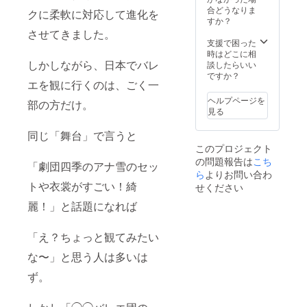
ては、
H:66 ・
する注
地、表
があり
レスを
合どうなりま
クに柔軟に対応して進化を
お好み
130サイ
文形式
地サテ
ますが
合わせ
すか？
の長さ
ズ
です。
ン、
15回目
て３点
させてきました。
をお伺
B:64
※ペアテ
チュー
のレッ
製作し
支援で困った
いいた
W:54
の規定
ル、バ
スン後
ていた
時はどこに相
しま
H:72 ・
サイズ
イアス
終了と
だきま
しかしながら、日本でバレ
談したらいい
す。 ※
140サイ
は、ご
テー
なりま
す。 ☆
ですか？
エを観に行くのは、ごく一
通常の
ズ
身長を
プ、
す） ・
リター
注文も
B:68
基準に
ホッ
生地な
ン内
ヘルプページを
部の方だけ。
含め、
W:56
以下の
ク、糸
どの１
容： ・
見る
注文を
H:76 ・
サイズ
一巻
着に必
ペアテ
いただ
150サイ
表をご
き、肩
要な材
と一緒
同じ「舞台」で言うと
いた順
ズ B
覧くだ
ゴム）
料（裏
にバレ
このプロジェクト
に受注
74W 58
さい。
をセッ
地、表
エティ
の問題報告は
こち
いたし
H:82 ・
目安サ
トでお
地サテ
アラで
「劇団四季のアナ雪のセッ
ますの
160サイ
イズ表
送りい
ン、
パリコ
ら
よりお問い合わ
で、ご
ズ
・120サ
たしま
チュー
レに参
トや衣裳がすごい！綺
せください
希望の
B:80
イズ
す。 ☆
ル、バ
加する
麗！」と話題になれば
日時に
W:60
B:60
お届け
イアス
権利。
添えな
H:86 ス
W:52
予定：
テー
・プロ
い場合
カート
H:66 ・
・オン
プ、
が撮影
「え？ちょっと観てみたい
もござ
の長さ
130サイ
ライン
ホッ
したパ
いま
につい
ズ
レッス
ク、糸
リコレ
な〜」と思う人は多いは
す。製
ては、
B:64
ンはパ
一巻
のラン
作をご
お好み
W:54
リコレ
き、肩
ウェイ
ず。
希望の
の長さ
H:72 ・
後の
ゴム,パ
動画
際に
をお伺
140サイ
2023年
ワー
データ
は、な
いいた
ズ
11月以
ネッ
を差し