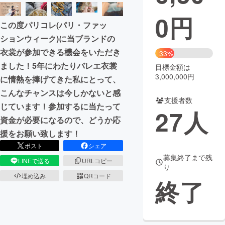
0
円
まちづくり・地域活性化
この度パリコレ(パリ・ファッ
ションウィーク)に当ブランドの
CAMPFIRE for Social Good
CAMPFIRE Creation
衣裳が参加できる機会をいただき
33%
CAMPFIREふるさと納税
machi-ya
コミュニティ
ました！5年にわたりバレエ衣裳
目標金額は
3,000,000円
に情熱を捧げてきた私にとって、
こんなチャンスは今しかないと感
支援者数
じています！参加するに当たって
27
人
資金が必要になるので、どうか応
援をお願い致します！
ポスト
シェア
募集終了まで残
LINEで送る
URLコピー
り
埋め込み
QRコード
終了