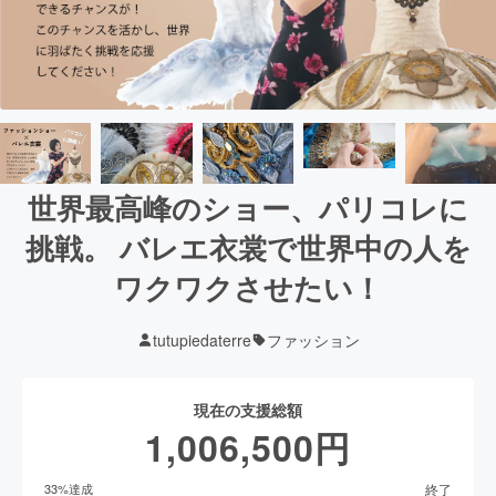
世界最高峰のショー、パリコレに
挑戦。 バレエ衣裳で世界中の人を
ワクワクさせたい！
tutupiedaterre
ファッション
現在の支援総額
1,006,500
円
終了
33
%達成