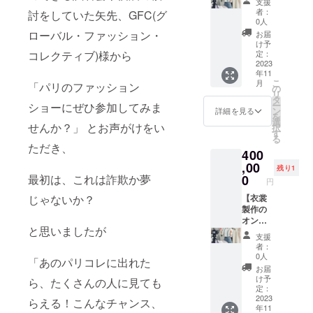
ます。
支援
順次お
作でき
りいた
レッス
りま
者：
討をしていた矢先、GFC(グ
届けす
るチ
しま
ン。衣
す。
0人
る予定
ケット
す。 利
裳作り
ローバル・ファッション・
お届
です。
を郵送
用チ
を体験
け予
その後
いたし
ケット
してみ
定：
コレクティブ)様から
ご注文
ます。
は１枚
よ
2023
年11
する際
・お礼
１回限
う！】
こ
月
「パリのファッション
にご提
のメッ
り、無
オンラ
の
リ
示いた
セージ
期限で
インに
タ
ー
ショーにぜひ参加してみま
だく形
をメー
使用で
てペア
ン
詳細を見る
を
となり
ルにて
きま
テと一
選
せんか？」 とお声がけをい
択
ます。
お送り
す。 ☆
緒にロ
す
る
・メー
させて
リター
マン
ただき、
400
ルは
いただ
ン内
チック
2023年
きま
容： ・
チュ
,00
残り1
1月中に
す。 ☆
150,000
チュを
0
最初は、これは詐欺か夢
円
ご入力
お届け
円でセ
作りま
頂いた
予定：
ミオー
せん
【衣裳
じゃないか？
アドレ
・利用
ダー衣
か？ 製
製作の
スへお
チケッ
裳が製
作に必
オンラ
と思いましたが
送りす
トを
作でき
要な材
イン
支援
る予定
2023年
るチ
料をお
レッス
者：
です。
8月より
ケット
送りし
ン】 オ
0人
「あのパリコレに出れた
※セミ
順次お
を郵送
ますの
ンライ
お届
オー
届けす
いたし
でお気
ンにて
け予
ら、たくさんの人に見ても
ダーと
る予定
ます。
軽に挑
ペアテ
定：
は、ペ
です。
・お礼
戦でき
と一緒
2023
らえる！こんなチャンス、
年11
アテの
その後
のメッ
ます！
にクラ