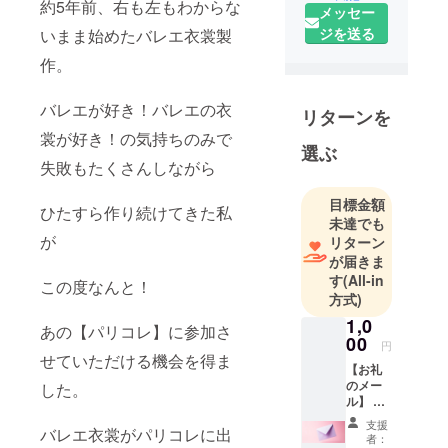
約5年前、右も左もわからな
メッセー
オーダー＆
ジを送る
いまま始めたバレエ衣裳製
レンタル受
注を受け付
作。
けておりま
す。
バレエが好き！バレエの衣
リターンを
裳が好き！の気持ちのみで
選ぶ
失敗もたくさんしながら
目標金額
ひたすら作り続けてきた私
未達でも
が
リターン
が届きま
す
(All-in
この度なんと！
方式)
1,0
あの【パリコレ】に参加さ
00
円
せていただける機会を得ま
【お礼
のメー
した。
ル】 私
もバレ
支援
バレエ衣裳がパリコレに出
エ大好
者：