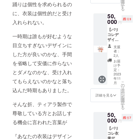
いたし
ンタル
選
１年間
だく形
ご注文
いま
踊りは個性を求められるの
択
ます。
できる
す
メン
となり
する際
す。日
る
他のリ
チケッ
ション
ます。
に、衣装は個性的だと受け
にご提
程が決
50,
ターン
トをお
いたし
・メー
示いた
まり次
残り3
との組
000
送りい
ます。
入れられない。
ルは
円
だく形
第お早
み合わ
たしま
・お礼
2023年
となり
めのご
【パリ
せや 支
す。 利
のメッ
1月中に
ます。
予約を
コレデ
援額の
一時期は誰もが好むような
用チ
セージ
ご入力
※衣裳の
オスス
ザイン
上乗せ
ケット
をメー
頂いた
一覧、
メして
のミニ
目立ちすぎないデザインに
も大歓
は１枚
ルにて
アドレ
支援
サイズ
おりま
チュ
迎で
１回限
お送り
者：
スへお
につい
す。 ※
した方が良いのかな、手間
チュ】
す。い
り、
2人
させて
送りす
ては当
衣裳を
パリコ
ただい
2023年
いただ
お届
る予定
ブラン
を省略して安価に作らない
レンタ
レに出
たお金
12月31
け予
きま
です。
ドのHP
ルした
演する
は大切
定：
日まで
す。 ☆
とダメなのかな、受け入れ
※衣裳の
をご覧
際の往
バレエ
2023
に使わ
１年間
お届け
一覧、
くださ
復送料
年11
衣裳の
せてい
使用で
てもらえないのかなと落ち
予定：
サイズ
い。 ※
こ
は別途
月
ミニ
ただき
の
きま
・ハイ
につい
通常の
リ
掛かり
チュ
込んだ時期もありました。
ます。
タ
す。 ☆
ライト
ては当
注文も
ー
ます。
チュを
パリコ
ン
リター
詳細を見る
は2023
ブラン
含め、
を
お作り
レへの
選
ン内
年1月1
ドのHP
注文を
択
そんな折、ティアラ製作で
して、
挑戦に
す
容： ・
日〜
をご覧
いただ
る
お届け
あなた
11,000
2023年
くださ
いた順
尊敬している方とお話しす
50,
いたし
の力を
円でレ
12月31
い。 ※
に受注
残り7
ます。
000
貸して
ンタル
日まで
円
通常の
る機会に言われた言葉が
いたし
ミニ
くださ
衣裳が
掲載す
注文も
ますの
【パリ
チュ
い！ よ
利用で
る予定
含め、
で、ご
コレ衣
チュは
ろしく
きるチ
『あなたの衣装はデザイン
です。
注文を
希望の
裳デザ
出演す