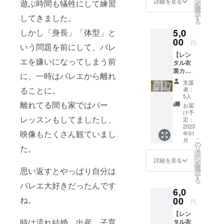
す。 ☆
ン
詳細を見る
遊ぶ時間も犠牲にして練習
を
きま
お届け
選
択
す！ ☆
予定：
してきました。
す
る
リター
・メー
5,0
しかし「身長」「体型」と
ン内
ルは
容： ・
00
2023年
円
いう問題を前にして、バレ
ポスト
1月中に
【レン
カード
ご入力
エを嫌いになってしまう前
タル衣
にお礼
頂いた
裳カタ
のメッ
アドレ
に、一時はバレエから離れ
ログ】
セージ
スへお
支援
チュ
を添え
送りす
ることに。
者：
チュ工
て封筒
る予定
5人
房ペア
に入れ
離れてる間も家ではバー
です。
お届
テのレ
てお送
※金額は
け予
レッスンもしてましたし、
ンタル
りいた
定：
自由に
衣裳を
2023
しま
上乗せ
映像もたくさん観ていまし
年01
全てお
す。 ・
するこ
こ
月
載せし
お礼の
の
とが出
た。
リ
たカタ
メッ
タ
来ま
ー
ログを
セージ
ン
す。
詳細を見る
を
お送り
をメー
選
思い返すとやっぱり自分は
択
いたし
ルにて
す
る
ます！
お送り
バレエ大好きだったんです
6,0
ごく一
させて
部のバ
ね。
00
いただ
円
レエ教
きま
【レン
室様に
す。 ☆
時は流れ結婚、出産、子育
タル衣
しかお
お届け