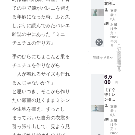
裳利用
配りし
予定：
ての中で娘がバレエを習え
チケッ
ていな
・ポス
支援
ト】
いカタ
トカー
者：
る年齢になった時、ふと久
チュ
ログで
ドは
2人
チュ工
す。今
2023年
お届
しぶりに読んでみたバレエ
房ペア
後ペア
1月中に
け予
テの
テの衣
定：
雑誌の中にあった『ミニ
ご指定
10,000
2023
裳をレ
の住所
年08
円以下
チュチュの作り方』。
ンタル
へお送
こ
月
のレン
する
の
りする
リ
タル衣
際、お
タ
予定で
ー
手のひらにちょこんと乗る
裳を、
手元に
ン
す。 ・
詳細を見る
を
最大
あると
選
メール
チュチュを作りながら
択
40%OF
便利で
す
は2023
る
F価格の
す！ ☆
年1月中
「人が着れるサイズも作れ
6,5
6,000円
リター
にご入
でレン
00
ン内
力頂い
るんじゃないか？」
円
タルで
容： ・
たアド
【すぐ
きるチ
と思いつき、そこから作り
レンタ
レスへ
得！レ
ケット
ル衣裳
お送り
ンタル
たい願望の赴くままミシン
をお送
のカタ
する予
衣裳利
りいた
ログを
定で
支援
や生地を揃え、ずっとし
用チ
しま
レター
す。 ※
者：
ケッ
す。 利
パック
0人
ポスト
まっておいた自分の衣裳を
ト】 ☆
用チ
にてお
カード
お届
レンタ
ケット
送りさ
け予
のサイ
引っ張り出して、見よう見
ル衣裳
は１枚
定：
せてい
ズは横
チケッ
2022
１回限
ただき
まねで作り始めたのがバレ
9cm×縦