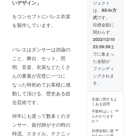
いデザイン」
ジェクト
イズ表
み、ま
ルは
チュを
定くだ
あなた
・120サ
たはペ
2023年
製作し
さい。
の心を
は、
All-In方
イズ
アテに
1月中に
ていき
☆リ
込めた
をコンセプトにバレエ衣裳
式
です。
B:60
デザイ
ご入力
ます。
ターン
ティア
W:52
ンをお
頂いた
・１回
内容：
ラがラ
目標金額に
を製作しています。
H:66 ・
まかせ
アドレ
２時間
・オン
ンウェ
関わらず、
130サイ
で衣裳
スへお
のオン
ライン
イで着
ズ
を製作
送りす
ライン
で会話
用して
2022/12/10
B:64
する注
る予定
レッス
しなが
もらえ
23:59:59
ま
W:54
文形式
です。
ンを１
ら、お
るチャ
バレエはダンサーは勿論の
H:72 ・
です。
※セミ
０レッ
好みの
ンスで
でに集まっ
140サイ
※ペアテ
オー
スン。
サイズ
す！ 一
こと、舞台、セット、照
た金額が
ズ
の規定
ダーと
（進み
のクラ
緒に楽
明、音楽、衣裳などたくさ
B:68
サイズ
は、ペ
具合は
シック
しく準
ファンディ
W:56
は、ご
アテの
個人差
チュ
備して
んの要素が完璧に一つに
ングされま
H:76 ・
身長を
規定サ
があり
チュを
いきま
150サイ
基準に
イズに
ますが
製作し
しょ
す。
なった時初めてお客様に感
ズ B
以下の
沿って
10回目
ていき
う！ ☆
74W 58
サイズ
お客様
のレッ
ます。
パリコ
動して頂ける、歴史ある総
H:82 ・
表をご
のお好
スン後
・１回
レに出
支援に関するよ
160サイ
覧くだ
み、ま
終了と
２時間
演する
合芸術です。
くある質問
ズ
さい。
たはペ
なりま
のレッ
衣裳の
B:80
目安サ
アテに
す） ・
スンを
イメー
手数料はいく
W:60
イズ表
デザイ
生地な
１5レッ
ジに
何年にも渡って数多くのダ
らかかります
H:86 ス
・120サ
ンをお
どの１
スン。
沿った
か？
ンサー、振付師がその時の
カート
イズ
まかせ
着に必
（進み
ティア
の長さ
B:60
で衣裳
要な材
具合は
ラまた
目標金額に届
時流、スタイル、テクニッ
につい
W:52
を製作
料（裏
個人差
ネック
かなかった場