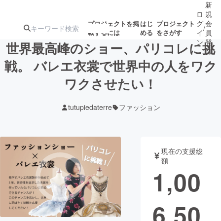
新
ロ
規
グ
会
プロジェクトを掲
はじ
プロジェクト
/
載するには
める
をさがす
イ
員
ン
登
世界最高峰のショー、パリコレに挑
録
戦。 バレエ衣裳で世界中の人をワク
ワクさせたい！
人気のプロ
注目のリ
注目の新着プロ
募集終了が近いプ
もうすぐ公開
ジェクト
ターン
ジェクト
ロジェクト
されます
tutupiedaterre
ファッション
アート・写真
音楽
現在の支援総
テクノロジー・ガジェット
ゲーム・サ
額
1,00
映像・映画
書籍・雑誌
6,50
ビジネス・起業
チャレンジ