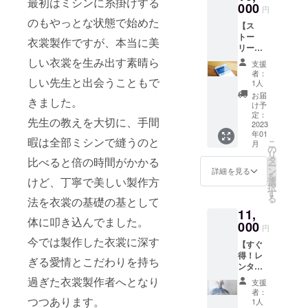
最初はミシンに糸掛けする
円でレ
000
す。 利
お届け
たアド
円
ンタル
用チ
予定：
レスへ
のもやっとな状態で始めた
【ス
できる
ケット
・利用
お送り
トー
チケッ
は１枚
衣裳製作ですが、本当に美
チケッ
する予
リーズ
トをお
１回限
トを
定で
ハイラ
送りい
しい衣裳を生み出す素晴ら
り、
2023年
す。 ※
支援
イトに
たしま
2023年
8月より
者：
カタロ
しい先生と出会うこともで
メン
す。 利
12月31
1人
順次お
グはA4
ション
用チ
日まで
届けす
お届
サイズ
きました。
いたし
ケット
１年間
け予
る予定
のマッ
ます】
は１枚
定：
使用で
です。
ト紙を
先生の教えを大切に、手間
個人の
2023
１回限
きま
その
ファイ
年01
ご支援
り、無
す。 ☆
後、ご
暇は全部ミシンで縫うのと
ルに入
こ
月
者様、
期限で
の
リター
注文す
れたも
リ
または
使用で
タ
比べると倍の時間がかかる
ン内
る際に
のにな
ー
企業様
きま
ン
容： ・
詳細を見る
ご提示
りま
を
をイン
けど、丁寧で美しい製作方
す。 ☆
選
6,500円
いただ
す。 ※
択
スタグ
リター
す
でレン
く形と
発送時
る
法を衣裳の基礎の基として
ラムで
ン内
タル衣
なりま
点での
11,
１年間
容： ・
裳が利
す。 ・
衣裳ラ
体に叩き込んでました。
ストー
000
6,000円
用でき
メール
円
イン
リーズ
でレン
るチ
は2023
今では製作した衣裳に深す
ナップ
【すぐ
ハイラ
タル衣
ケット
年1月中
のみと
得！レ
イトに
裳が利
を郵送
ぎる愛情とこだわりを持ち
にご入
なりま
ンタル
メン
用でき
いたし
力頂い
すの
衣裳利
ション
過ぎた衣裳製作者へとなり
るチ
ます。
たアド
支援
で、ご
用チ
いたし
ケット
(有効期
者：
レスへ
了承く
ケッ
つつあります。
ます。
を郵送
1人
限：
お送り
ださ