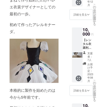
年12
トを使
り、無
ます。
12.5cm
こ
月
えるの
エ衣裳デザイナーとしての
期限で
の
・お礼
です。
リ
が来年
使用で
タ
のメッ
ー
最初の一歩。
の8月か
きま
ン
セージ
詳細を見る
を
らでは
す。 ☆
選
をメー
択
間に合
リター
す
ルにて
る
初めて作ったアレルキナー
わない
ン内
お送り
10,
という
容： ・
させて
ダ。
方！
000
6,000円
いただ
円
チュ
でレン
きま
【レン
チュ工
タル衣
す。 ☆
タル衣
房ペア
裳が利
お届け
裳利用
テの
用でき
予定：
チケッ
11,000
るチ
・カタ
支援
ト】
円以下
ケット
ログは
者：
チュ
のレン
を郵送
7人
2023年
チュ工
タル衣
いたし
1月中に
お届
房ペア
裳を、
ます。
け予
ご指定
テの
2023年
定：
・お礼
の住所
10,000
2023
1月から
のメッ
へお送
年08
円以上
6,500円
セージ
りする
こ
月
のレン
でレン
の
をメー
予定で
リ
タル衣
タルで
タ
ルにて
す。 ・
ー
本格的に製作を始めたのは
裳を、
きるチ
ン
お送り
詳細を見る
メール
を
最大
ケット
選
させて
は2023
択
今から5年前です。
40%OF
をお送
す
いただ
年1月中
る
F価格の
りいた
きま
にご入
10,
10,000
しま
す。 ☆
力頂い