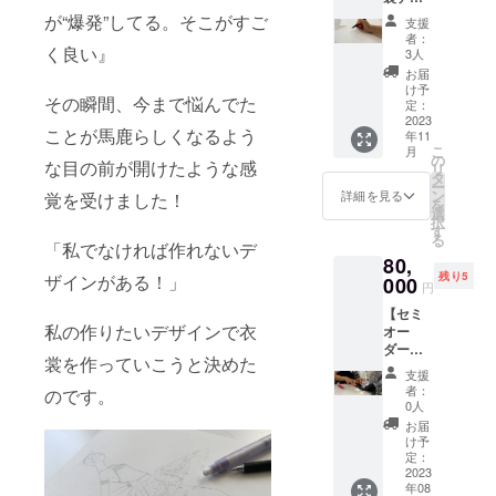
お願い
ケット
・メー
いただ
日時に
イン
る衣裳
いたし
が“爆発”してる。そこがすご
を郵送
ルは
支援
いた順
添えな
画】 パ
の中か
ます！
いたし
者：
2023年
に受注
い場合
リコレ
く良い』
らラン
お礼に
3人
ます。
1月中に
いたし
もござ
に出演
ダムで
感謝を
(有効期
お届
ご入力
ますの
いま
するバ
製作さ
込めた
け予
限：
頂いた
で、ご
す。日
その瞬間、今まで悩んでた
レエ衣
せてい
定：
手書き
2023年
アドレ
希望の
程が決
裳のデ
2023
ただき
のお手
1月1日
スへお
日時に
ことが馬鹿らしくなるよう
まり次
年11
ザイン
ます。
紙を書
~2023
送りす
添えな
こ
第お早
月
画を１
☆ミニ
の
かせて
年12月
る予定
な目の前が開けたような感
い場合
リ
めのご
枚１枚
チュア
タ
くださ
31日) ・
です。
もござ
ー
予約を
手書き
サイズ
ン
い！ ☆
詳細を見る
覚を受けました！
お礼の
※備考欄
いま
を
オスス
で仕上
のスタ
選
リター
メッ
にイン
す。日
択
メして
げ、お
ンド付
す
ン内
セージ
スタグ
程が決
る
おりま
届けい
トル
「私でなければ作れないデ
容： ・
をメー
ラムの
まり次
す。 ※
80,
たしま
ソーに
お礼の
ルにて
アカウ
第お早
衣裳を
残り5
ザインがある！」
す。今
000
着せた
メッ
お送り
円
ント名
めのご
レンタ
後世に
状態
セージ
させて
かURL
予約を
ルした
【セミ
出す予
［着脱
をメー
いただ
をご記
オスス
際の往
私の作りたいデザインで衣
オー
定の無
不可］
ルにて
きま
載くだ
メして
復送料
ダー利
いもの
でお届
お送り
す。 ☆
さい。
裳を作っていこうと決めた
おりま
は別途
用チ
になり
けいた
させて
お届け
支援
※HPな
す。 ※
掛かり
ケッ
ますの
しま
いただ
者：
予定：
のです。
どを掲
衣裳を
ます。
ト】
で、１
す。 ☆
0人
きま
・利用
載した
レンタ
チュ
０枚限
リター
す。 ・
お届
チケッ
い場合
ルした
チュ工
定とさ
ン内
け予
お礼の
トを
はご支
際の往
房ペア
せてい
定：
容： ・
手紙を
2022年
援者様
復送料
テの
2023
ただき
パリコ
お送り
12月下
のHPの
は別途
年08
チュ
ます。
レに出