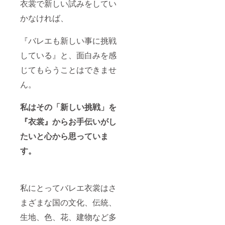
衣裳で新しい試みをしてい
いただ
に受注
ります
す。 ※
終了
けまし
いたし
ので、
ミシ
後、随
かなければ、
たら幸
ますの
予めご
ン、や
時オン
いで
で、ご
了承く
基本的
ライン
す。 ※
希望の
ださ
な裁縫
で打ち
『バレエも新しい事に挑戦
衣裳の
日時に
い。
道具一
合わせ
送料は
添えな
式はご
しなが
している』と、面白みを感
別途掛
い場合
自身で
ら製作
じてもらうことはできませ
かりま
もござ
ご用意
を進め
す。 ※
いま
くださ
ます。
ん。
ティア
す。製
い。 ※
・来年
ラは別
作をご
普段ペ
７月ま
途費用
希望の
アテで
でに完
私はその「新しい挑戦」を
が掛か
際に
製作し
成をお
りま
は、な
ている
願いい
『衣裳』からお手伝いがし
す。
るべく
工程と
たしま
早めの
は異な
す。 ※
たいと心から思っていま
段階で
ります
パリへ
す。
ご予約
ので、
一緒に
をして
予めご
渡航で
いただ
了承く
きませ
けまし
ださ
んので
たら幸
い。
ご了承
私にとってバレエ衣裳はさ
いで
くださ
す。 ※
い。 ※
まざまな国の文化、伝統、
衣裳の
ティア
送料は
ラの枠
生地、色、花、建物など多
別途掛
に留ま