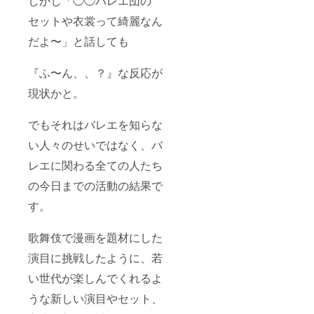
しかし「◯◯バレエ団の
るべく
しま
B:68
降を予
ト）を
上げま
早めの
す。 ※
W:56
定して
セット
す。 ・
セットや衣裳って綺麗なん
段階で
通常の
H:76 ・
いま
でお送
インス
だよ〜」と話しても
ご予約
注文も
150サイ
す。 ・
りいた
タグラ
をして
含め、
ズ B
オンラ
しま
ムのス
いただ
注文を
74W 58
イン
す。 ☆
トー
『ふ〜ん、、？』な反応が
けまし
いただ
H:82 ・
レッス
お届け
リーズ
たら幸
いた順
160サイ
ンの日
予定：
ハイラ
現状かと。
いで
に受注
ズ
程は個
・オン
イトで
す。 ※
いたし
B:80
別にご
ライン
１年間
衣裳の
ますの
W:60
相談い
レッス
メン
でもそれはバレエを知らな
送料は
で、ご
H:86 ス
たしま
ンはパ
ション
別途掛
希望の
カート
す。 ※
リコレ
いたし
い人々のせいではなく、バ
かりま
日時に
の長さ
ミシン
後の
ます。
レエに関わる全ての人たち
す。 ※
添えな
につい
や基本
2023年
・お礼
ティア
い場合
ては、
的な裁
11月以
のメッ
の今日までの活動の結果で
ラは別
もござ
お好み
縫道具
降を予
セージ
途費用
いま
の長さ
一式は
定して
をメー
す。
が掛か
す。製
をお伺
ご自身
いま
ルにて
りま
作をご
いいた
でご用
す。 ・
お送り
す。
希望の
しま
意くだ
オンラ
させて
歌舞伎で漫画を題材にした
際に
す。 ※
さい。
イン
いただ
は、な
通常の
※普段ペ
レッス
きま
演目に挑戦したように、若
るべく
注文も
アテで
ンの日
す。 ☆
い世代が楽しんでくれるよ
早めの
含め、
製作し
程は個
お届け
段階で
注文を
ている
別にご
予定：
うな新しい演目やセット、
ご予約
いただ
工程と
相談い
・クラ
をして
いた順
は異な
たしま
ファン