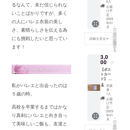
き！応
6人
るなんて、未だ信じられな
援して
お届
みた
け予
いことばかりですが、多く
い！そ
定：
んな
2023
の人にバレエ衣装の美し
年01
「パリ
こ
月
コレへ
の
さ、素晴らしさを伝える為
リ
の挑
タ
ー
戦」を
にも挑戦したいと思ってい
ン
詳細を見る
を
とにか
選
択
ます！
く応援
す
る
したい
3,0
方向け
のリ
00
円
ターン
【ポス
です。
トカー
☆リ
ド】 ペ
ターン
アテの
内容：
私がバレエと出会ったのは
支援
ロゴが
・お礼
者：
入った
５歳の時。
のメッ
1人
ポスト
セージ
お届
カード
をメー
け予
高校を卒業するまではかな
にお礼
ルにて
定：
のメッ
2023
お送り
り真剣にバレエと向き合っ
年01
セージ
させて
こ
月
を添え
いただ
の
て美味しいご飯も、友達と
リ
させて
きま
タ
ー
いただ