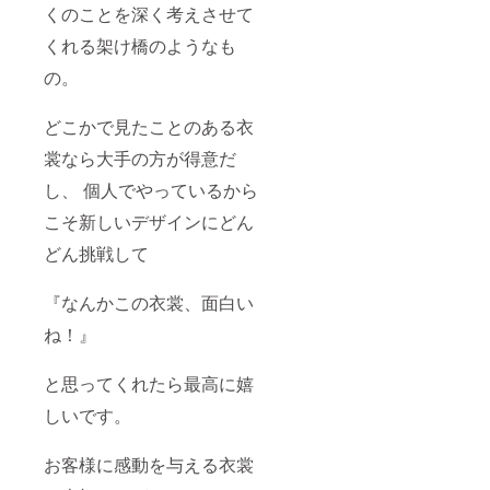
くのことを深く考えさせて
かりま
らない
す。 ※
デザイ
くれる架け橋のようなも
ティア
ンをお
ラは別
願いす
の。
途費用
る可能
が掛か
性もあ
りま
りま
どこかで見たことのある衣
す。
す。
裳なら大手の方が得意だ
し、 個人でやっているから
こそ新しいデザインにどん
どん挑戦して
『なんかこの衣裳、面白い
ね！』
と思ってくれたら最高に嬉
しいです。
お客様に感動を与える衣裳