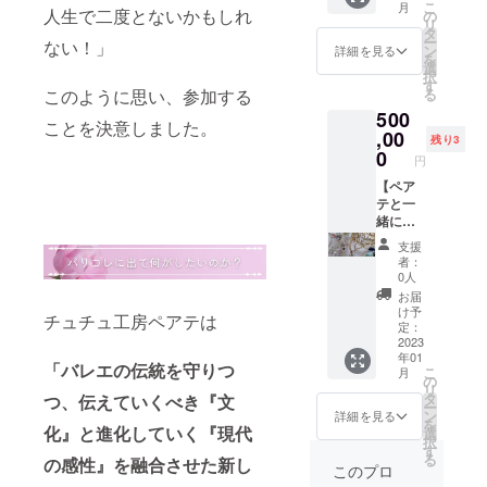
こ
月
規定サ
ご注文
セージ
☆サイ
シック
人生で二度とないかもしれ
の
リ
イズに
する際
をメー
ズは
チュ
タ
ー
ない！」
沿って
にご提
ルにて
XS（13
チュを
ン
詳細を見る
を
お客様
示いた
お送り
0）、
作りま
選
択
のお好
だく形
させて
S（140
せん
す
る
このように思い、参加する
み、ま
となり
いただ
）、
か？ 製
500
たはペ
ます。
きま
M（150
作に必
ことを決意しました。
アテに
・メー
す。 ☆
）、
要な材
,00
残り3
デザイ
ルは
お届け
L（160
料をお
0
円
ンをお
2023年
予定：
）でお
送りし
まかせ
1月中に
・利用
好きな
ますの
【ペア
で衣裳
ご入力
チケッ
お色味
でお気
テと一
を製作
頂いた
トを
をご指
軽に挑
緒にバ
する注
アドレ
2023年
定くだ
戦でき
レエ
支援
文形式
スへお
8月より
さい。
ます！
ティア
者：
です。
送りす
順次お
☆リ
☆サイ
ラでパ
0人
※ペアテ
る予定
届けす
ターン
ズは
リコレ
お届
の規定
です。
る予定
内容：
XS（13
に参加
け予
チュチュ工房ペアテは
サイズ
※セミ
です。
・オン
0）、
する権
定：
は、ご
オー
その後
ライン
S（140
利】 あ
2023
年01
身長を
ダーと
ご注文
で会話
）、
なたの
「バレエの伝統を守りつ
こ
月
基準に
は、ペ
する際
しなが
M（150
制作し
の
リ
以下の
アテの
にご提
ら、お
）、
たティ
タ
つ、伝えていくべき『文
ー
サイズ
規定サ
示いた
好みの
L（160
アラを
ン
詳細を見る
を
表をご
イズに
だく形
サイズ
）でお
パリコ
化』と進化していく『現代
選
択
覧くだ
沿って
となり
のロマ
好きな
レに出
す
る
の感性』を融合させた新し
さい。
お客様
ます。
ンチッ
お色味
しませ
このプロ
目安サ
のお好
・メー
クチュ
をご指
んか？