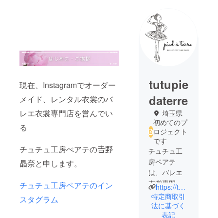
tutupie
現在、Instagramでオーダー
daterre
メイド、レンタル衣裳のバ
レエ衣裳専門店を営んでい
埼玉県
初めてのプ
る
ロジェクト
です
チュチュ工房ぺアテの𠮷野
チュチュ工
房ペアテ
晶奈と申します。
は、バレエ
衣裳専門店
チュチュ工房ペアテのイン
https://tutupiedaterre-balletcostumeshop.com/
です。主に
特定商取引
スタグラム
Instagram
法に基づく
表記
で、セミ