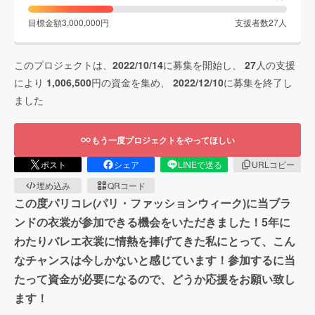
目標金額
3,000,000
円
支援者数
27
人
このプロジェクトは、
2022/10/14
に募集を開始し、
27
人の支援
により
1,006,500
円の資金を集め、
2022/12/10
に募集を終了し
ました
もう一度プロジェクトをやってほしい
ポスト
シェア
LINEで送る
URLコピー
埋め込み
QRコード
この度パリコレ(パリ・ファッションウィーク)に当ブラ
ンドの衣裳が参加できる機会をいただきました！5年に
わたりバレエ衣裳に情熱を捧げてきた私にとって、こん
なチャンスは今しかないと感じています！参加するに当
たって資金が必要になるので、どうか応援をお願い致し
ます！