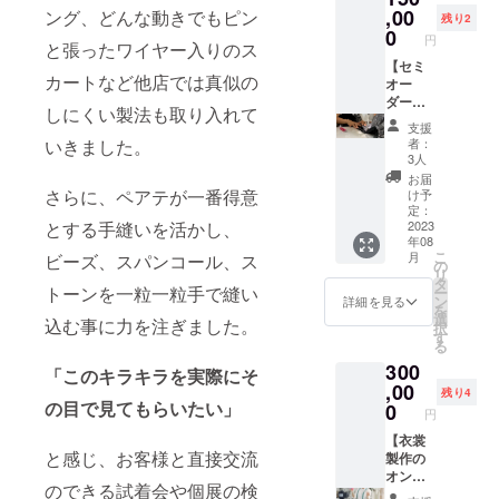
お手紙
いた順
80,000
価格の
,00
お届け
ング、どんな動きでもピン
送し、
の宛名
残り2
に受注
円でセ
100,000
予定：
0
ご指定
を
いたし
円
と張ったワイヤー入りのス
ミオー
円でセ
・パリ
の住所
CAMPF
ますの
ダー衣
ミオー
【セミ
コレ後
へお送
IREに登
で、ご
カートなど他店では真似の
裳が製
ダーで
オー
にお届
りする
録して
希望の
作でき
きるチ
ダー利
けいた
予定で
いる氏
日時に
しにくい製法も取り入れて
るチ
ケット
用チ
します
す。 ※
名の他
添えな
支援
ケット
をお送
ケッ
ので、
トル
に、届
者：
いきました。
い場合
を郵送
りいた
ト】
2023年
ソーの
3人
けてほ
もござ
いたし
しま
チュ
11月か
高さは
しい方
お届
いま
ます。
す。 利
チュ工
ら順次
さらに、ペアテが一番得意
21~25c
け予
の氏名
す。日
・お礼
用チ
房ペア
発送に
定：
m程
等に変
程が決
のメッ
ケット
テのク
2023
とする手縫いを活かし、
なりま
（トル
更した
まり次
年08
セージ
は１枚
ラシッ
す。 ※
ソー仕
い場合
第お早
こ
月
ビーズ、スパンコール、ス
をメー
１回限
クチュ
デザイ
の
入れ状
は、備
めのご
リ
ルにて
り、無
チュ衣
ン画の
タ
況によ
考欄に
予約を
トーンを一粒一粒手で縫い
ー
お送り
期限で
裳を
著作権
ン
り異な
詳細を見る
ご記載
オスス
を
させて
使用で
20%前
はペア
選
る）に
くださ
込む事に力を注ぎました。
メして
択
いただ
きま
後割り
テにご
す
なりま
い。
おりま
る
きま
す。 ☆
引いた
ざいま
す。 ※
す。 ※
300
す。 ☆
リター
価格の
すの
送料込
「このキラキラを実際にそ
衣裳を
お届け
ン内
150,000
,00
で、商
みの価
残り4
レンタ
予定：
容： ・
円でセ
の目で見てもらいたい」
用利
0
格とな
ルした
円
・利用
100,000
ミオー
用・転
りま
際の往
チケッ
円でセ
ダーで
【衣裳
売はお
す。 ※
復送料
と感じ、お客様と直接交流
トを
ミオー
きるチ
製作の
断りし
画像は
は別途
2023年
ダー衣
ケット
オンラ
ます。
イメー
掛かり
のできる試着会や個展の検
8月より
裳が製
をお送
イン
ジとな