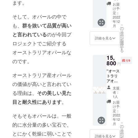
ます。
ネック
ション
ストー
可愛ら
お届
レス
からお
ン：ホ
け予
しいデ
n2 [詳
選びく
定：
ワイト
ザイン
そして、オパールの中で
細] 素
2022
ださ
トパー
で、美
年12
材：
い。 石
ズ ※こ
しく
も、
群を抜いて品質が高い
こ
月
K10YG(
のサイ
の
ちらの
ジュエ
リ
イエ
ズ
タ
価格に
と言われている
のが今回プ
リーを
ー
ロー
（約）
ン
は消費
詳細を見る
収納し
を
ゴール
：縦
ロジェクトでご紹介する
選
税・送
ていた
択
ド) or
4.6mm
す
料が含
だけま
る
オーストラリアオパールな
K10WG
×横
まれま
す。"
15,
(ホワイ
3.6mm
す。 ※
のです。
残り9
トゴー
800
全長：
ご注文
円
ルド) or
約
状況、
"オース
K10PG
39.0m
使用部
オーストラリア産オパール
トラリ
（ピン
m 淡水
材の供
アオ
クゴー
パー
給状
の価値が高いと言われてい
パー
ル
ル：
況、製
支援
ル
ド） ※
(約)2.1
る理由は、
その美しい見た
造工程
者：
ティア
オプ
mm×4
1人
上の都
ドロッ
ション
目と耐久性にあります
。
個 ※こ
合等に
お届
プネッ
からお
ちらの
け予
より出
クレ
選びく
定：
価格に
荷時期
そもそもオパールは、一般
ス n1
2022
ださ
は消費
が遅れ
年12
[詳 細]
い。 ペ
税・送
る場合
こ
月
的に水分量の多い宝石で、
素
ンダン
の
料が含
がござ
リ
材：
トトッ
タ
まれま
いま
とにかく乾燥に弱いことで
ー
K10YG(
プサイ
ン
す。 ※
詳細を見る
す。 ※