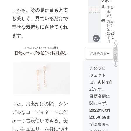
アオ
クゴー
チェー
況、製
ざいま
がござ
パー
ル
ンの長
造工程
す。ご
支援
いま
しかも、
その見た目もとて
ル
ド） ※
さ：
上の都
者：
了承下
す。ご
ティア
オプ
40cm ※
0人
合等に
さい。
了承く
も美しく、見ているだけで
ドロッ
ション
こちら
より出
お届
※天然石
ださ
プピア
からお
の価格
け予
荷時期
幸せな気持ちにさせてくれ
を使用
い。"
ス2 p3
選びく
定：
には消
が遅れ
してい
[詳 細]
2022
ださ
費税・
ます
。
る場合
るた
年12
素
い。 石
送料が
がござ
め、サ
こ
月
材：
のサイ
の
含まれ
いま
ンプル
リ
K10YG(
ズ
タ
ます。
す。 ※
画像と
ー
イエ
（約）
ン
※ご注文
詳細を見る
写真と
色合い
を
ロー
：縦
選
状況、
実際の
や模様
択
ゴール
5.7mm
す
使用部
商品で
の出方
る
ド) or
×横
材の供
このプロ
は、
が異な
K10WG
3.9mm
給状
ディス
る場合
ジェクト
(ホワイ
全長：
況、製
プレイ
がござ
トゴー
約
造工程
は、
All-In方
によっ
いま
ルド) or
24.5m
上の都
て色合
す。ご
式
です。
K10PG
m ※こち
合等に
いに違
了承く
（ピン
らの価
より出
目標金額に
いが生
ださ
クゴー
格には
荷時期
じる場
い。"
また、お出かけの際、シン
関わらず、
ル
消費
が遅れ
合がご
ド） ※
税・送
る場合
2022/10/31
ざいま
プルなコーディネートに何
オプ
料が含
がござ
す。ご
23:59:59
ま
ション
まれま
いま
了承下
か一つ普段使いできる、美
からお
す。 ※
す。 ※
でに集まっ
さい。
選びく
ご注文
しいジュエリーを身につけ
写真と
※天然石
た金額が