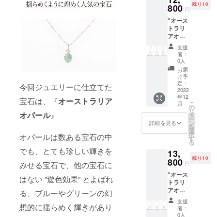
残り10
(ホワイ
800
写真と
円
トゴー
実際の
"オース
ルド) or
商品で
トラリ
K10PG
は、
アオ
（ピン
ディス
パー
クゴー
プレイ
支援
ル
ル
によっ
者：
オーバ
ド） ※
て色合
0人
ルピア
オプ
いに違
お届
ス2 p2
ション
いが生
け予
[詳 細]
からお
定：
じる場
今回ジュエリーに仕立てた
素
2022
選びく
合がご
年12
材：
ださ
ざいま
宝石は、『
オーストラリア
こ
月
K10YG(
い。 ペ
の
す。ご
リ
イエ
オパール
』
ンダン
タ
了承下
ー
ロー
トトッ
ン
さい。
詳細を見る
を
ゴール
プサイ
選
[内容]
択
オパールは数ある宝石の中
ド) or
ズ
す
シャル
る
K10WG
（約）
ムオリ
でも、とても珍しい輝きを
13,
(ホワイ
：縦
ジナル
残り10
トゴー
800
8.7mm
のジュ
円
みせる宝石で、他の宝石に
ルド) or
×横
エリー
"オース
K10PG
3.5mm
ケース
はない ”遊色効果” とよばれ
トラリ
（ピン
チェー
です。
アオ
クゴー
ンの長
る、ブルーやグリーンの幻
他には
パー
ル
さ：
あまり
支援
ル ラ
想的に揺らめく輝きがあり
ド） ※
40cm
ない八
者：
ウンド
オプ
サイド
0人
角形の