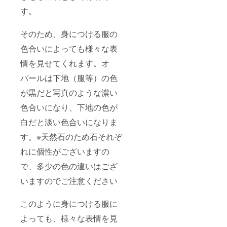
さい。
※天然石
す。
を使用
してい
そのため、身につける服の
るた
め、サ
色合いによっても様々な表
ンプル
画像と
情を見せてくれます。オ
色合い
や模様
パールは下地（服等）の色
の出方
が異な
が黒だと写真のような濃い
る場合
色合いになり、下地の色が
がござ
いま
白だと淡い色合いになりま
す。ご
了承く
す。※天然石のため石それぞ
ださ
い。"
れに個性がございますの
で、多少の色の違いはござ
いますのでご注意ください
このように身につける服に
よっても、様々な表情を見