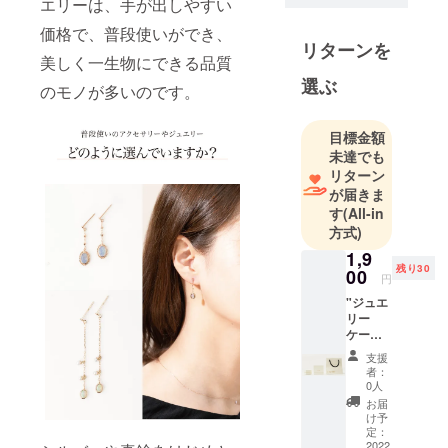
エリーは、手が出しやすい
している新
価格で、普段使いができ、
しいブラン
リターンを
ドです。
美しく一生物にできる品質
選ぶ
のモノが多いのです。
目標金額
未達でも
リターン
が届きま
す
(All-in
方式)
1,9
残り30
00
円
"ジュエ
リー
ケー
ス
支援
ショッ
者：
パー
0人
c1 [詳
お届
細] ケー
け予
スサイ
定：
ズ
2022