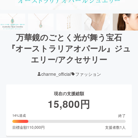
万華鏡のごとく光が舞う宝石
『オーストラリアオパール』ジュ
エリー/アクセサリー
charme_official
ファッション
現在の支援総額
15,800
円
終了
14
%達成
目標金額
110,000
円
支援者数
1
人