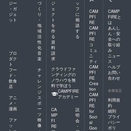
ジー
づ
ジ
ッ
・ガ
く
ェ
フ
CAM
CAMP
ジェ
り
ク
に
PFI
FIREと
ット
・
ト
相
RE
は
地
を
談
CAM
あんし
域
作
す
PFI
ん・安
活
る
る
RE
全への
性
資
コ
取り組
化
料
ミュ
み
プロ
音
請
ニ
ニュー
ダク
楽
求
ティ
ス
ト
CAM
ヘルプ
クラウドファ
フー
チ
PFI
お問い
ンディングの
ド・
ャ
RE
合わせ
ノウハウを無
飲食
レ
Crea
料で学ぼう
店
ン
tion
各種規定
CAMPFIRE
ジ
CAM
アカデミー
アニ
ス
利用規
PFI
メ・
ポ
約
RE
漫画
ー
CA
説
細則
for
ツ
MP
明
プライ
Soci
ファ
映
FI
会
バシー
al
ッ
像
RE
・
ポリ
Goo
ショ
・