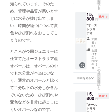
を
イエ
ズ
選
ご注文
写真と
知られています。そのた
択
ロー
（約）
す
状況、
実際の
る
ゴール
：縦
め、管理や品質が悪いとす
使用部
商品で
15,
ド) or
6.7mm
材の供
は、
残り10
K10WG
ぐに水分が抜け出てしま
800
×横
給状
ディス
円
(ホワイ
4.5mm
況、製
プレイ
い、時間が経つにつれて変
"オース
トゴー
チェー
造工程
によっ
トラリ
ルド) or
ンの長
上の都
て色合
色やひび割れをおこしてし
アオ
K10PG
さ：
合等に
いに違
パー
（ピン
40cm
より出
いが生
支援
まうのです。
ル
クゴー
淡水
荷時期
者：
じる場
オーバ
ル
パー
0人
が遅れ
合がご
ルピア
ド） ※
ル：
る場合
お届
ところが今回ジュエリーに
ざいま
ス1 p1
オプ
(約)2.1
け予
がござ
す。ご
[詳 細]
ション
定：
仕立てたオーストラリア産
mm×4
いま
了承下
素
2022
からお
個 ※こ
す。 ※
さい。
年12
材：
オパールは、オパールの中
選びく
ちらの
写真と
※天然石
こ
月
K10YG(
ださ
の
価格に
実際の
を使用
リ
でも水分量が本当に少な
イエ
い。 ペ
タ
は消費
商品で
してい
ー
ロー
ンダン
ン
税・送
詳細を見る
は、
るた
く、通常のオパールと比べ
を
ゴール
トトッ
選
料が含
ディス
め、サ
択
ド) or
プサイ
す
まれま
プレイ
て半分以下の水分しか含ん
ンプル
る
K10WG
ズ
す。 ※
によっ
画像と
15,
(ホワイ
（約）
ご注文
でいないため、ひび割れや
て色合
色合い
残り10
トゴー
800
：縦
状況、
いに違
円
や模様
ルド) or
変色などを非常に起こしに
9.8mm
使用部
いが生
の出方
"オース
K10PG
×横
材の供
じる場
が異な
トラリ
くいオパールなのです。
（ピン
5.7mm
給状
合がご
る場合