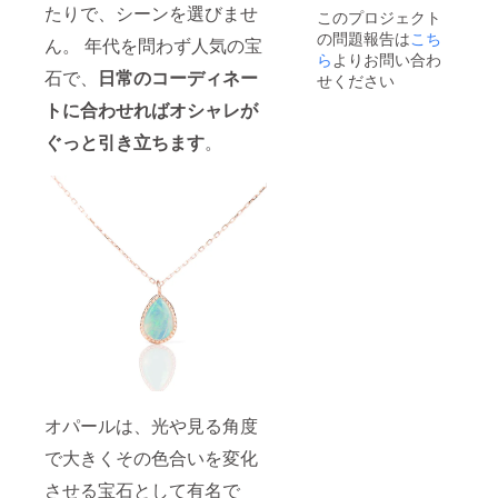
材の供
す。ご
いま
たりで、シーンを選びませ
このプロジェクト
給状
了承下
す。ご
の問題報告は
こち
況、製
さい。
ん。 年代を問わず人気の宝
了承く
造工程
ら
よりお問い合わ
※天然石
ださ
上の都
石で、
日常のコーディネー
を使用
い。"
せください
合等に
してい
トに合わせればオシャレが
より出
るた
荷時期
め、サ
ぐっと引き立ちます
。
が遅れ
ンプル
る場合
画像と
がござ
色合い
いま
や模様
す。 ※
の出方
写真と
が異な
実際の
る場合
商品で
がござ
は、
いま
ディス
す。ご
プレイ
了承く
によっ
ださ
て色合
い。"
いに違
いが生
じる場
オパールは、光や見る角度
合がご
ざいま
で大きくその色合いを変化
す。ご
了承下
させる宝石として有名で