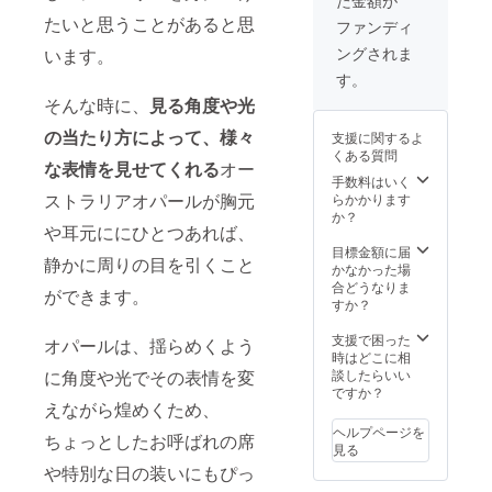
ださ
状況、
実際の
を使用
い。 石
たいと思うことがあると思
使用部
商品で
ファンディ
してい
のサイ
材の供
は、
るた
ングされま
います。
ズ
給状
ディス
め、サ
（約）
況、製
プレイ
す。
ンプル
：縦
造工程
によっ
画像と
そんな時に、
見る角度や光
6.3mm
上の都
て色合
色合い
×横
合等に
いに違
や模様
の当たり方によって、様々
支援に関するよ
4.1mm
より出
いが生
の出方
くある質問
全長：
荷時期
じる場
な表情を見せてくれる
オー
が異な
約
が遅れ
手数料はいく
合がご
る場合
30.0m
ストラリアオパールが胸元
る場合
らかかります
ざいま
がござ
m 淡水
がござ
か？
す。ご
いま
や耳元ににひとつあれば、
パー
いま
了承下
す。ご
ル：
す。 ※
目標金額に届
さい。
了承く
静かに周りの目を引くこと
(約)2.6
写真と
かなかった場
※天然石
ださ
mm×2
実際の
合どうなりま
を使用
い。"
ができます。
個 ※こ
商品で
すか？
してい
ちらの
は、
るた
価格に
ディス
支援で困った
め、サ
オパールは、揺らめくよう
は消費
プレイ
時はどこに相
ンプル
税・送
によっ
に角度や光でその表情を変
談したらいい
画像と
料が含
て色合
ですか？
色合い
えながら煌めくため、
まれま
いに違
や模様
す。 ※
いが生
の出方
ヘルプページを
ちょっとしたお呼ばれの席
ご注文
じる場
が異な
見る
状況、
合がご
る場合
や特別な日の装いにもぴっ
使用部
ざいま
がござ