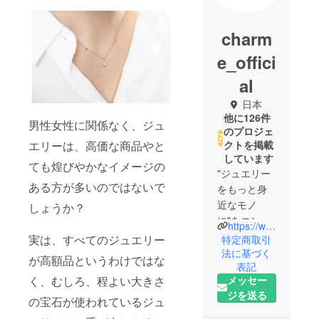
charm
e_offici
al
日本
他に126件
男性女性に関係なく、ジュ
のプロジェ
エリーは、高価な商品やと
クトを掲載
しています
ても煌びやかなイメージの
"ジュエリー
ある方が多いのではないで
をもっと身
近なモノ
しょうか？
に"をコンセ
https://www.instagram.com/charme____official/
プトに
実は、すべてのジュエリー
特定商取引
非常識な宝
法に基づく
が高額品というわけではな
表記
石をジュエ
メッセー
く、むしろ、程よい大きさ
リーに作り
ジを送る
替え、適正
の宝石が使われているジュ
価格で提供