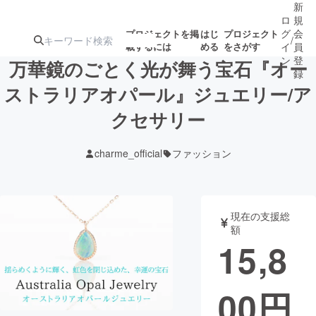
新
ロ
規
グ
会
プロジェクトを掲
はじ
プロジェクト
/
載するには
める
をさがす
イ
員
ン
登
万華鏡のごとく光が舞う宝石『オー
録
ストラリアオパール』ジュエリー/ア
クセサリー
人気のプロ
注目のリ
注目の新着プロ
募集終了が近いプ
もうすぐ公開
ジェクト
ターン
ジェクト
ロジェクト
されます
charme_official
ファッション
アート・写真
音楽
現在の支援総
テクノロジー・ガジェット
ゲーム・サ
額
15,8
映像・映画
書籍・雑誌
00
円
ビジネス・起業
チャレンジ