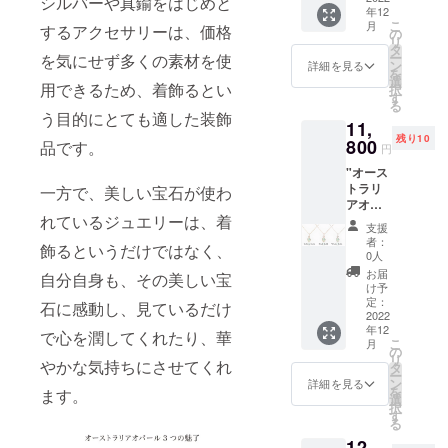
シルバーや真鍮をはじめと
年12
（約）
こ
月
するアクセサリーは、価格
：縦
の
リ
40mm×
タ
ー
を気にせず多くの素材を使
横
ン
詳細を見る
を
50mm
選
用できるため、着飾るとい
択
※こちら
す
る
の価格
う目的にとても適した装飾
11,
には消
残り10
費税・
800
品です。
円
送料が
"オース
含まれ
トラリ
一方で、美しい宝石が使わ
ます。
アオ
※ご注文
れているジュエリーは、着
パー
状況、
支援
ル
使用部
者：
飾るというだけではなく、
オーバ
材の供
0人
ルネッ
給状
お届
自分自身も、その美しい宝
クレ
況、製
け予
ス n3
造工程
定：
石に感動し、見ているだけ
[詳 細]
2022
上の都
年12
素
合等に
で心を潤してくれたり、華
こ
月
材：
より出
の
リ
やかな気持ちにさせてくれ
K10YG(
荷時期
タ
ー
イエ
が遅れ
ン
詳細を見る
を
ます。
ロー
る場合
選
択
ゴール
がござ
す
る
ド) or
いま
12,
K10WG
す。 ※