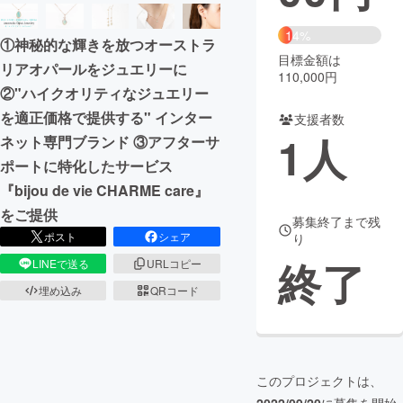
まちづくり・地域活性化
14%
①神秘的な輝きを放つオーストラ
目標金額は
リアオパールをジュエリーに
110,000円
CAMPFIRE for Social Good
CAMPFIRE Creation
②"ハイクオリティなジュエリー
CAMPFIREふるさと納税
machi-ya
コミュニティ
を適正価格で提供する" インター
支援者数
1
人
ネット専門ブランド ③アフターサ
ポートに特化したサービス
『bijou de vie CHARME care』
をご提供
募集終了まで残
ポスト
シェア
り
終了
LINEで送る
URLコピー
埋め込み
QRコード
このプロジェクトは、