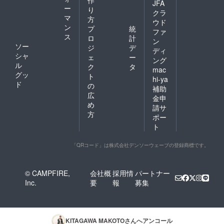
JFA
ー
り
クラ
マ
方
ウド
ン
プ
統
ファ
ス
ロ
計
ン
ソー
ジ
デ
ディ
シャ
ェ
ー
ング
ル
ク
タ
mac
グッ
ト
hi-ya
ド
の
補助
広
金申
め
請サ
方
ポー
ト
「QRコード」は株式会社デンソーウェーブの登録商標です。
© CAMPFIRE,
会社概
採用情
パートナー
Inc.
要
報
募集
KITAGAWA MAKOTO
さんへアンコール