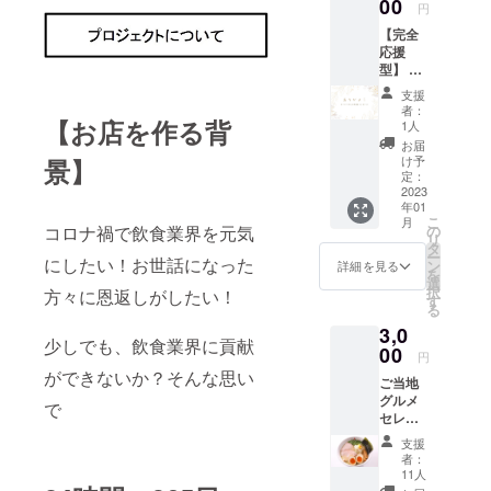
00
円
その後、個
【完全
人事業主と
応援
して飲食店
型】 ご
のコンサル
支援頂
支援
いた方
や開業支
者：
へオー
【お店を作る背
1人
援、企業の
ナーよ
お届
人事コンサ
り手書
け予
景】
きでお
定：
ルとして独
礼のお
2023
立し、法人
年01
手紙を
こ
月
お送り
化。
コロナ禍で飲食業界を元気
の
リ
させて
タ
ー
にしたい！お世話になった
頂きま
ン
詳細を見る
を
す！
選
択
方々に恩返しがしたい！
す
る
3,0
少しでも、飲食業界に貢献
00
円
ができないか？そんな思い
ご当地
グルメ
で
セレク
ション
支援
4,000円
者：
分の商
11人
品をご