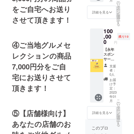
こ
分（約
払いし
の
リ
８万円
をご自宅へお送り
ます。
タ
ー
分）の
ン
詳細を見る
を
商品を
選
させて頂きます！
択
お届け
す
る
しま
100
す！ ※
商品は
,00
残り10
偏るこ
0
円
④ご当地グルメセ
となく
満遍な
【永年
レクションの商品
くお送
スポン
りさせ
サー】
て頂き
店舗の
7,000円分をご自
支援
ます。
壁面に
者：
ご支援
0人
宅にお送りさせて
頂いた
お届
企業様
け予
頂きます！
のロゴ
定：
とHPの
2023
年01
URLを
こ
月
掲示致
の
リ
しま
タ
ー
⑤【店舗様向け】
す。 ※
ン
詳細を見る
を
個人の
選
択
場合は
あなたの店舗のお
す
る
お名前
このプロ
とSNS