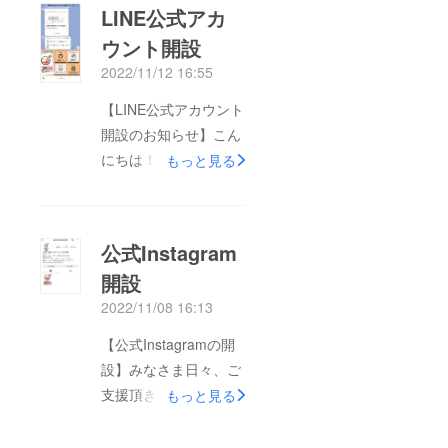
LINE公式アカ
ンが厳しい状況でござ
ウント開設
います。1月上旬には
2022/11/12 16:55
オープンできるよう
しっかりと準備してい
【LINE公式アカウント
きたいと思います！リ
開設のお知らせ】こん
ターンに関しては12月
にちは！この度LINE公
もっと見る
下旬から順次発送させ
式アカウントを開設し
て頂きますので何卒宜
ましたのでお知らせ致
しくお願い致します。
しますー！！友だち追
公式Instagram
加時には・・・。クー
開設
ポンが当たる抽選
2022/11/08 16:13
も！！友だち追加はこ
ちらからできます～♪
【公式Instagramの開
まだまだ残り期間があ
設】みなさま日々、ご
りますのでジャンジャ
支援頂きありがとうご
もっと見る
ン拡散と沢山のご支援
ざいます！この度、公
お待ちしておりま
式Instagramを開設さ