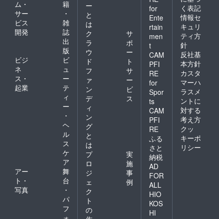
ム・
籍
ー
く表記
for
サー
・
と
情報セ
Ente
ビス
雑
は
キュリ
rtain
開発
誌
ク
サ
ティ方
men
出
ラ
ポ
針
t
版
ウ
ー
反社基
CAM
ビジ
ビ
ド
ト
本方針
PFI
ネ
ュ
フ
サ
カスタ
RE
ス・
ー
ァ
ー
マーハ
for
起業
テ
ン
ビ
ラスメ
Spor
ィ
デ
ス
ントに
ts
ー
ィ
対する
CAM
・
ン
考え方
PFI
ヘ
グ
クッ
RE
ル
と
キーポ
ふる
ス
は
リシー
さと
ケ
プ
実
納税
ア
ロ
施
AD
アー
舞
ジ
事
FOR
ト・
台
ェ
例
ALL
写真
・
ク
HIO
パ
ト
KOS
フ
の
HI
ォ
作