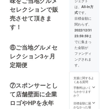
味をご当地グルメ
ジェクト
アカウ
ントを
は、
All-In方
セレクションで販
掲示さ
式
です。
せて頂
売させて頂きま
きま
目標金額に
す。
関わらず、
す！
2022/12/31
23:59:59
ま
でに集まっ
⑥ご当地グルメセ
た金額が
ファンディ
レクション3ヶ月
ングされま
定期便
す。
支援に関するよ
くある質問
⑦スポンサーとし
手数料はいく
らかかります
て店舗壁面に企業
か？
ロゴやHPを永年
目標金額に届
かなかった場