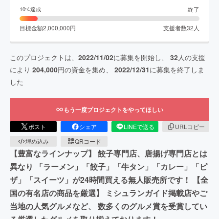
終了
10
%達成
目標金額
2,000,000
円
支援者数
32
人
このプロジェクトは、
2022/11/02
に募集を開始し、
32
人の支援
により
204,000
円の資金を集め、
2022/12/31
に募集を終了しま
した
もう一度プロジェクトをやってほしい
ポスト
シェア
LINEで送る
URLコピー
埋め込み
QRコード
【豊富なラインナップ】 餃子専門店、唐揚げ専門店とは
異なり 「ラーメン」「餃子」「牛タン」「カレー」「ピ
ザ」「スイーツ」が24時間買える無人販売所です！ 【全
国の有名店の商品を厳選】 ミシュランガイド掲載店やご
当地の人気グルメなど、 数多くのグルメ賞を受賞してい