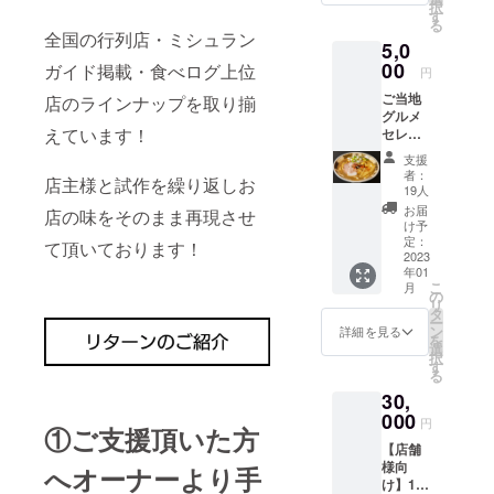
択
～2023
す
る
年5月30
全国の行列店・ミシュラン
5,0
日まで
00
ガイド掲載・食べログ上位
円
ご当地
店のラインナップを取り揃
グルメ
えています！
セレク
ション
支援
の7,000
者：
店主様と試作を繰り返しお
円分の
19人
商品を
お届
店の味をそのまま再現させ
お送り
け予
いたし
定：
て頂いております！
ます。
2023
年01
こ
月
の
リ
タ
ー
ン
詳細を見る
を
選
択
す
る
30,
000
円
①ご支援頂いた方
【店舗
様向
へオーナーより手
け】1ヶ