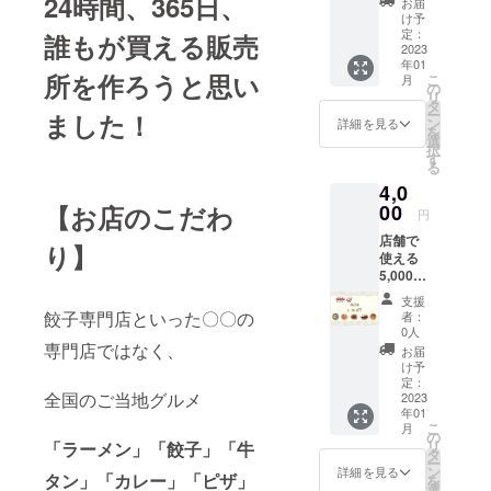
24時間、365日、
お届
自宅へ
け予
お届け
定：
誰もが買える販売
しま
2023
年01
す！
所
を作ろうと思い
こ
月
の
リ
タ
ー
ました！
ン
詳細を見る
を
選
択
す
る
4,0
【お店のこだわ
00
円
店舗で
り】
使える
5,000円
分の商
支援
品券を
餃子専門店といった〇〇の
者：
お届け
0人
しま
専門店ではなく、
お届
す！
け予
（1000
定：
全国のご当地グルメ
円分×5
2023
年01
枚） 有
こ
月
効期
の
リ
「ラーメン」「餃子」「牛
限：
タ
ー
2023年
ン
詳細を見る
タン」「カレー」「ピザ」
を
1月1日
選