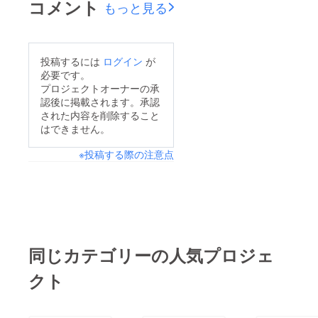
コメント
もっと見る
すーー！！
せていただきましたの
で、ご報告させていた
だきます。オープンま
投稿するには
ログイン
が
での状況やクラウド
必要です。
ファンディングの進捗
プロジェクトオーナーの承
認後に掲載されます。承認
状況をお知らせさせて
された内容を削除すること
頂きます。Instagram
はできません。
はこちらからご確認頂
※投稿する際の注意点
けます！また、より支
援者さまが増えるよう
にフォローとシェアし
て頂きますよう宜しく
お願い致します！引き
続き、期間がございま
同じカテゴリーの人気プロジェ
すので何卒宜しくお願
クト
い致します！