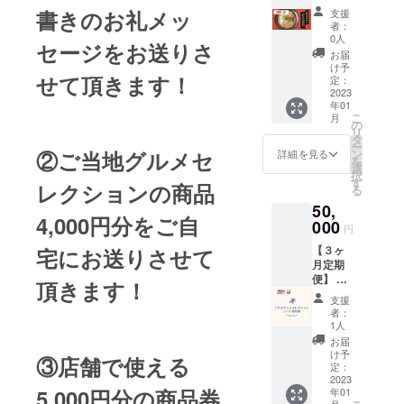
月あな
書きのお礼メッ
支援
たの店
者：
舗の商
0人
セージをお送りさ
品をご
お届
当地グ
け予
せて頂きます！
ルメセ
定：
レク
2023
年01
ション
こ
月
にて販
の
リ
売しま
タ
ー
す！ PR
ン
②ご当地グルメセ
詳細を見る
を
も兼ね
選
択
て店舗
す
レクションの商品
る
のお味
50,
を販売
4,000円分をご自
してみ
000
円
ません
【３ヶ
宅にお送りさせて
か？ ※
月定期
冷凍・
便】 1
冷蔵調
頂きます！
月9日～
理可能
支援
3月31日
な店舗
者：
までの
様のみ
1人
期間 毎
※価格設
お届
週土日
定は自
け予
③店舗で使える
（26回
由 ※売
定：
分）
2023
上は全
5,000円分の商品券
年01
3,000円
額お支
月