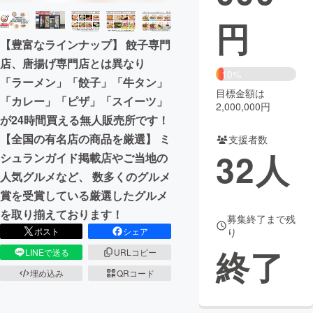
円
まちづくり・地域活性化
【豊富なラインナップ】 餃子専門
店、唐揚げ専門店とは異なり
CAMPFIRE for Social Good
CAMPFIRE Creation
10%
「ラーメン」「餃子」「牛タン」
CAMPFIREふるさと納税
machi-ya
コミュニティ
目標金額は
「カレー」「ピザ」「スイーツ」
2,000,000円
が24時間買える無人販売所です！
【全国の有名店の商品を厳選】 ミ
支援者数
32
人
シュランガイド掲載店やご当地の
人気グルメなど、 数多くのグルメ
賞を受賞している厳選したグルメ
を取り揃えております！
募集終了まで残
ポスト
シェア
り
終了
LINEで送る
URLコピー
埋め込み
QRコード