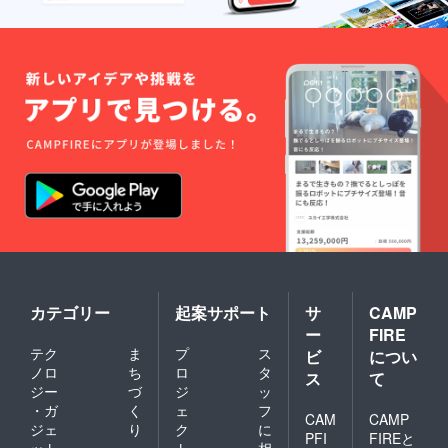
カテゴリー
起案サポート
サ
CAMP
ー
FIRE
テク
ま
プ
ス
ビ
につい
ノロ
ち
ロ
タ
ス
て
ジー
づ
ジ
ッ
・ガ
く
ェ
フ
CAM
CAMP
ジェ
り
ク
に
PFI
FIREと
ット
・
ト
相