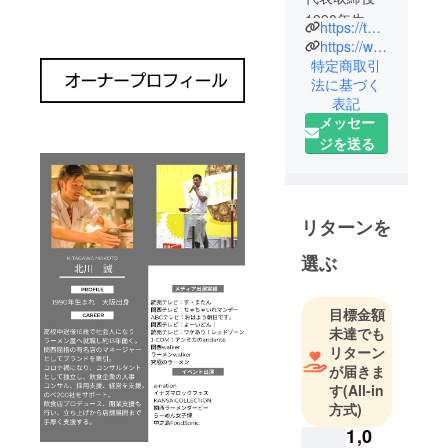
1990年生ま
https://twitter.com/kitagawa_1130
れ 大阪府
https://www.instagram.com/ki.ma11903011
出身
特定商取引
法に基づく
【経歴】
表記
飲食業界13
メッセー
年勤務
ジを送る
現場スタッ
フ、店舗開
発、人事部
と幅広い業
リターンを
務に従事。
選ぶ
多くのメ
ディアの取
り上げられ
目標金額
食べログ
未達でも
TOP100にも
リターン
が届きま
選出される
す
(All-in
関西屈指の
方式)
有名店に成
1,0
長。