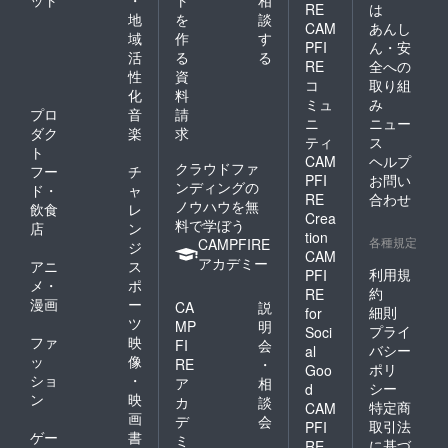
RE
は
地
を
談
CAM
あんし
域
作
す
PFI
ん・安
活
る
る
RE
全への
性
資
コ
取り組
化
料
ミュ
み
プロ
音
請
ニ
ニュー
ダク
楽
求
ティ
ス
ト
CAM
ヘルプ
クラウドファ
フー
チ
PFI
お問い
ンディングの
ド・
ャ
RE
合わせ
ノウハウを無
飲食
レ
Crea
料で学ぼう
店
ン
tion
各種規定
CAMPFIRE
ジ
CAM
アカデミー
アニ
ス
利用規
PFI
メ・
ポ
約
RE
漫画
ー
CA
説
細則
for
ツ
MP
明
プライ
Soci
ファ
映
FI
会
バシー
al
ッ
像
RE
・
ポリ
Goo
ショ
・
ア
相
シー
d
ン
映
カ
談
特定商
CAM
画
デ
会
取引法
PFI
ゲー
書
ミ
に基づ
RE