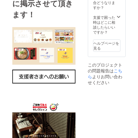
に掲示させて頂き
合どうなりま
すか？
ます！
支援で困った
時はどこに相
談したらいい
ですか？
ヘルプページを
見る
このプロジェクト
の問題報告は
こち
ら
よりお問い合わ
せください