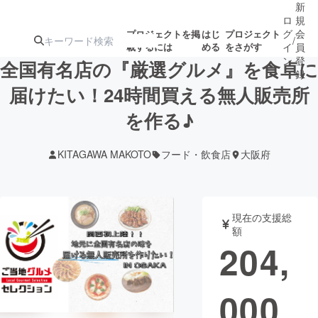
新
ロ
規
グ
会
プロジェクトを掲
はじ
プロジェクト
/
載するには
める
をさがす
イ
員
ン
登
全国有名店の『厳選グルメ』を食卓に
録
届けたい！24時間買える無人販売所
を作る♪
人気のプロ
注目のリ
注目の新着プロ
募集終了が近いプ
もうすぐ公開
ジェクト
ターン
ジェクト
ロジェクト
されます
KITAGAWA MAKOTO
フード・飲食店
大阪府
アート・写真
音楽
現在の支援総
テクノロジー・ガジェット
ゲーム・サ
額
204,
映像・映画
書籍・雑誌
000
ビジネス・起業
チャレンジ