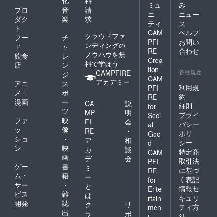
化
料
ミュ
み
プロ
音
請
ニ
ニュー
ダク
楽
求
ティ
ス
ト
CAM
ヘルプ
クラウドファ
フー
チ
PFI
お問い
ンディングの
ド・
ャ
RE
合わせ
ノウハウを無
飲食
レ
Crea
料で学ぼう
店
ン
tion
各種規定
CAMPFIRE
ジ
CAM
アカデミー
アニ
ス
利用規
PFI
メ・
ポ
約
RE
漫画
ー
CA
説
細則
for
ツ
MP
明
プライ
Soci
ファ
映
FI
会
バシー
al
ッ
像
RE
・
ポリ
Goo
ショ
・
ア
相
シー
d
ン
映
カ
談
特定商
CAM
画
デ
会
取引法
PFI
ゲー
書
ミ
に基づ
RE
ム・
籍
ー
く表記
for
サー
・
と
情報セ
Ente
ビス
雑
は
キュリ
rtain
開発
誌
ク
サ
ティ方
men
出
ラ
ポ
針
t