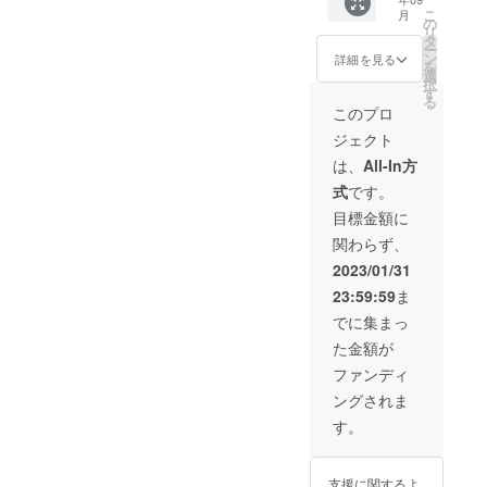
表の方
ズンチ
よって
ご参加
です。
る座席
こ
月
に連絡
ケット
は何日
の
が難し
メール
であれ
リ
いたし
になり
か開催
タ
い場合
返信時
ばどち
ー
ます。
ます。
日を設
ン
は2023
詳細を見る
に希望
らでも
を
石川県
試合日
けま
選
シーズ
した試
お座り
択
内で行
程が決
す。
す
ンの試
合にお
いただ
る
われる
定次第
合への
このプロ
越しく
けま
ホーム
（８月
振り替
ださ
す。
ジェクト
ゲーム
頃を見
えも可
い。観
すべて
込んで
能で
は、
All-In方
戦日当
が対象
おりま
す。
日に
式
です。
です。
す。）
メール
メール
メール
目標金額に
の画面
返信時
にて代
を見せ
関わらず、
に希望
表の方
て頂
した試
に連絡
2023/01/31
き、チ
合にお
いたし
ケット
23:59:59
ま
越しく
ます。
と交換
ださ
チケッ
でに集まっ
させて
い。観
トはま
いただ
た金額が
戦日当
とめて
きま
日に
発送さ
ファンディ
す。空
メール
せてい
いてい
ングされま
の画面
ただく
る座席
を見せ
予定で
す。
であれ
て頂
す。 会
ばどち
き、チ
場の都
らでも
ケット
合によ
お座り
支援に関するよ