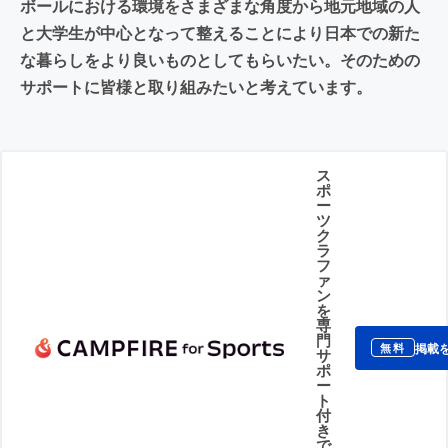
ボールにおける環境をさまざまな角度から地元地域の人
と大学生が中心となって整えることにより日本での新た
な暮らしをより良いものとしてもらいたい。そのための
サポートに皆様と取り組みたいと考えています。
ス
ポ
ー
ツ
ク
ラ
フ
ァ
ン
を
専
門
掲載
無料
サ
ポ
ー
ト
付
き
で