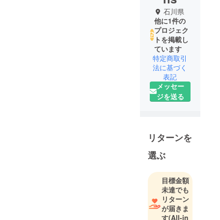
石川県
他に1件の
プロジェク
トを掲載し
ています
特定商取引
法に基づく
表記
メッセー
ジを送る
リターンを
選ぶ
目標金額
未達でも
リターン
が届きま
す
(All-in