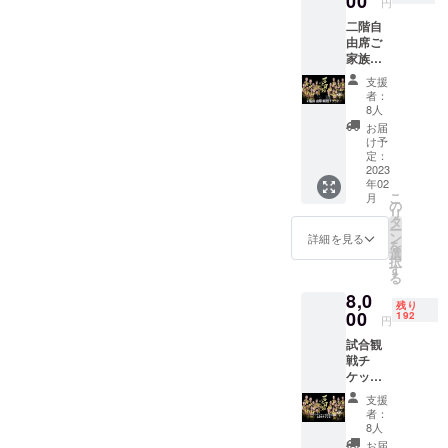
00
円
い。
二階自
2022年
由席ご
シーズ
家族観
ン中
戦チ
（2.18/
支援
ケット
2.19及
者：
観戦い
び
8人
ただけ
3.10/3.1
お届
る試合
1の金沢
け予
は2022
での試
定：
年シー
2023
合） １
年02
ズン中
月中に
こ
月
の金沢
リター
の
リ
市総合
ンを選
タ
ー
体育館
択いた
ン
詳細を見る
を
での試
だいた
選
択
合とな
方に希
す
る
りま
望する
8,0
す。
試合を
残り
（2.18/
00
随時
192
円
2.19及
メール
試合観
び
にて確
戦チ
3.10/3.1
認いた
ケット
1） 一
しま
2022年
口で１
す。観
支援
シーズ
名様の
戦日当
者：
ン中
観戦チ
日に会
8人
（2.18/
ケット
場で
お届