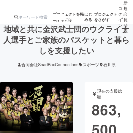
新
ロ
規
グ
会
プロジェクトを掲
はじ
プロジェクト
/
載するには
める
をさがす
イ
員
ン
登
地域と共に金沢武士団のウクライナ
録
人選手とご家族のバスケットと暮ら
しを支援したい
人気のプロ
注目のリ
注目の新着プロ
募集終了が近いプ
もうすぐ公開
ジェクト
ターン
ジェクト
ロジェクト
されます
合同会社SnadBoxConnections
スポーツ
石川県
アート・写真
音楽
現在の支援総
テクノロジー・ガジェット
ゲーム・サ
額
863,
映像・映画
書籍・雑誌
500
ビジネス・起業
チャレンジ