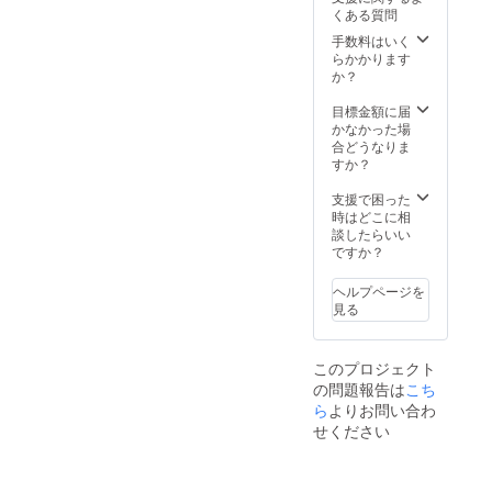
と交換
り座席
いただ
くある質問
させて
番号、
けま
いただ
位置が
手数料はいく
す。
きま
試合ご
らかかります
す。空
とに異
か？
いてい
なる事
る座席
があり
目標金額に届
であれ
ます。
かなかった場
ばどち
座席は
合どうなりま
らでも
コート
すか？
お座り
に近い
いただ
画像の
支援で困った
けま
赤色、
時はどこに相
す。
青色の
談したらいい
席から
ですか？
お選び
いただ
ヘルプページを
けま
見る
す。
このプロジェクト
の問題報告は
こち
ら
よりお問い合わ
せください