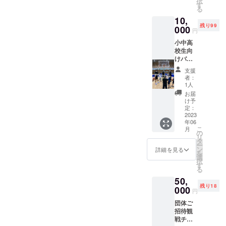
択
合とな
ケット
す
す。2階
2023年
る
りま
と交換
自由席
シーズ
10,
す。
させて
にお座
ン分
残り99
（2.18/
000
いただ
り頂け
（上記
円
2.19及
きま
ます。
以外の
小中高
び
す。空
2022年
試合）
校生向
3.10/3.1
いてい
シーズ
来シー
けバス
1） 一
る座席
ンの試
ズンの
ケ指導
口で保
であれ
合への
試合分
支援
教室 開
護者の
ばどち
ご参加
者：
に関し
催日
方２名
らでも
1人
が難し
まして
時：
様、小
お座り
い場合
お届
は、試
2023年
学生以
いただ
け予
は2023
合日程
6月頃
下のお
定：
けま
シーズ
が決定
10:00～
2023
子様２
す。
ンの試
次第
年06
15:00
名様の
（お届
合への
メール
こ
月
見込み
４名様
の
け予定
振り替
にて連
リ
開催場
までと
タ
より早
えも可
絡いた
ー
所：七
なって
ン
いスケ
詳細を見る
能で
しま
を
尾総合
おりま
選
ジュー
す。
す。
択
市民体
す。 １
す
ルとな
（８月
る
育館or
月中に
りま
上旬を
50,
田鶴浜
リター
す。）
見込ん
残り18
体育館
000
ンを選
2023年
円
でおり
を予定
択いた
シーズ
ま
団体ご
参加費
だいた
ン分
す。）
招待観
等：無
方に希
（上記
石川県
戦チ
し（交
望する
以外の
内で行