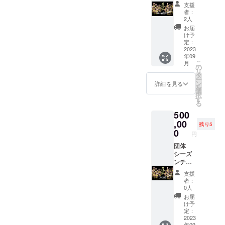
ケット
通費自
試合を
試合）
支援
われる
2023年
費） 持
随時
来シー
者：
ホーム
シーズ
ち物：
メール
2人
ズンの
ゲーム
ンの試
バス
にて確
試合分
お届
すべて
合への
ケット
認いた
け予
に関し
が対象
団体観
ボール
定：
しま
まして
です。
戦チ
2023
が出来
す。観
は、試
メール
年09
ケット
る格好
戦日当
合日程
返信時
こ
月
です。2
と昼
の
日に
が決定
に希望
リ
階自由
食、飲
タ
メール
次第
した試
ー
席への
み物 お
ン
の画面
詳細を見る
メール
合にお
を
ご案内
届け予
選
を見せ
にて連
越しく
択
となり
定： ク
す
て頂
絡いた
ださ
る
ます。
ラウド
き、チ
しま
い。観
500
人数は
ファン
ケット
す。
戦日当
30名で
,00
ディン
と交換
（８月
残り5
日に
す。 来
グ終了
0
させて
上旬を
円
メール
シーズ
後（２
いただ
見込ん
の画面
ンの試
団体
月頃）
きま
でおり
を見せ
合分に
シーズ
に開催
す。2階
ま
て頂
関しま
ンチ
日程を
自由席
す。）
き、チ
して
ケット
調整し
にお座
石川県
支援
ケット
は、試
2023年
メール
り頂け
内で行
者：
と交換
合日程
シーズ
にて連
ます。
0人
われる
させて
が決定
ンの試
絡いた
2022年
ホーム
お届
いただ
次第
合の団
しま
シーズ
け予
ゲーム
きま
メール
体様向
す。 人
定：
ンの試
すべて
す。空
にて代
けシー
2023
数に
合への
が対象
いてい
年09