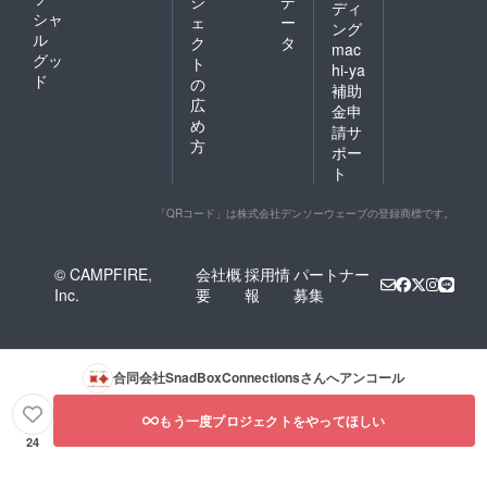
ジ
デ
ディ
シャ
ェ
ー
ング
ル
ク
タ
mac
グッ
ト
hi-ya
ド
の
補助
広
金申
め
請サ
方
ポー
ト
「QRコード」は株式会社デンソーウェーブの登録商標です。
© CAMPFIRE,
会社概
採用情
パートナー
Inc.
要
報
募集
合同会社SnadBoxConnections
さんへアンコール
もう一度プロジェクトをやってほしい
24