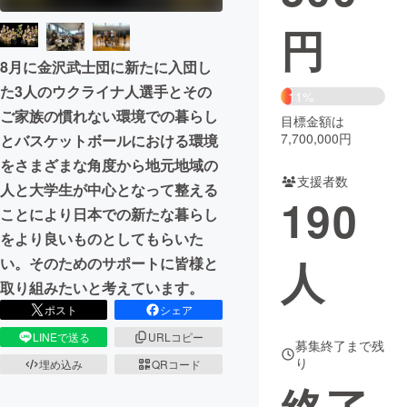
円
まちづくり・地域活性化
8月に金沢武士団に新たに入団し
た3人のウクライナ人選手とその
CAMPFIRE for Social Good
CAMPFIRE Creation
11%
ご家族の慣れない環境での暮らし
CAMPFIREふるさと納税
machi-ya
コミュニティ
目標金額は
7,700,000円
とバスケットボールにおける環境
をさまざまな角度から地元地域の
支援者数
人と大学生が中心となって整える
190
ことにより日本での新たな暮らし
をより良いものとしてもらいた
人
い。そのためのサポートに皆様と
取り組みたいと考えています。
ポスト
シェア
LINEで送る
URLコピー
募集終了まで残
り
埋め込み
QRコード