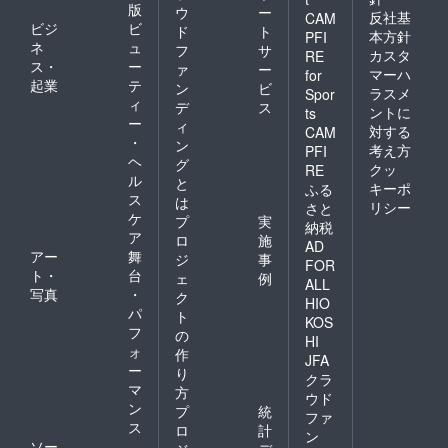
版
ウ
ー
反社基
CAM
ビジ
ビ
ド
ト
本方針
PFI
ネ
ュ
フ
サ
カスタ
RE
ス・
ー
ァ
ー
マーハ
for
起業
テ
ン
ビ
ラスメ
Spor
ィ
デ
ス
ントに
ts
ー
ィ
対する
CAM
・
ン
考え方
PFI
ヘ
グ
クッ
RE
ル
と
キーポ
ふる
ス
は
リシー
さと
ケ
プ
実
納税
ア
ロ
施
AD
アー
舞
ジ
事
FOR
ト・
台
ェ
例
ALL
写真
・
ク
HIO
パ
ト
KOS
フ
の
HI
ォ
作
JFA
ー
り
クラ
マ
方
ウド
ン
プ
統
ファ
ス
ロ
計
ン
ソー