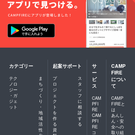
カテゴリー
起案サポート
サ
CAMP
ー
FIRE
テク
ま
プ
ス
ビ
につい
ノロ
ち
ロ
タ
ス
て
ジー
づ
ジ
ッ
・ガ
く
ェ
フ
CAM
CAMP
ジェ
り
ク
に
PFI
FIREと
ット
・
ト
相
RE
は
地
を
談
CAM
あんし
域
作
す
PFI
ん・安
活
る
る
RE
全への
性
資
コ
取り組