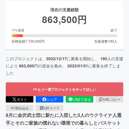
現在の支援総額
863,500
円
終了
11
%達成
目標金額
7,700,000
円
支援者数
190
人
このプロジェクトは、
2022/12/17
に募集を開始し、
190
人の支援
により
863,500
円の資金を集め、
2023/01/31
に募集を終了しま
した
もう一度プロジェクトをやってほしい
ポスト
シェア
LINEで送る
URLコピー
埋め込み
QRコード
8月に金沢武士団に新たに入団した3人のウクライナ人選
手とそのご家族の慣れない環境での暮らしとバスケット