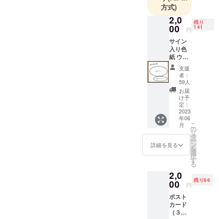
方式)
2,0
残り
00
141
円
サイン
入り色
紙 ウク
ライナ
支援
出身選
者：
手３名
59人
のうち
お届
１名の
け予
サイン
定：
と直筆
2023
年06
メッ
こ
月
セージ
の
リ
入りの
タ
ー
色紙を
ン
詳細を見る
を
ランダ
選
択
ムでお
す
る
送りし
2,0
ます。
残り86
画像
00
円
はイ
ポスト
メージ
カード
です。
（３枚