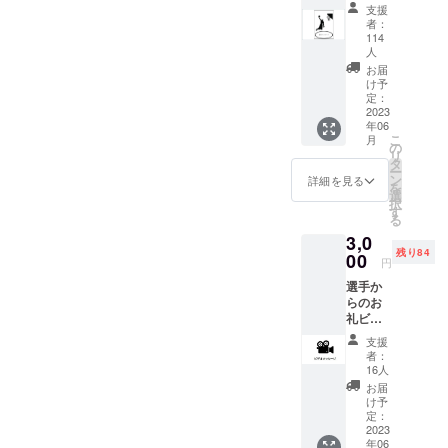
セッ
支援
ト） ウ
者：
クライ
114
ナ出身
人
選手３
お届
名のサ
け予
ンクス
定：
2023
メッ
年06
セージ
こ
月
を書い
の
リ
た限定
タ
ー
ポスト
ン
詳細を見る
を
カード
選
択
をお送
す
る
りしま
3,0
す。 表
残り84
00
面に選
円
手のプ
選手か
レー写
らのお
真（カ
礼ビデ
ラー）
オメッ
とメッ
支援
セージ
セージ
者：
3名のウ
が印刷
16人
クライ
された
お届
ナ人選
ものに
け予
手から
定：
なりま
のビデ
2023
す。
年06
オメッ