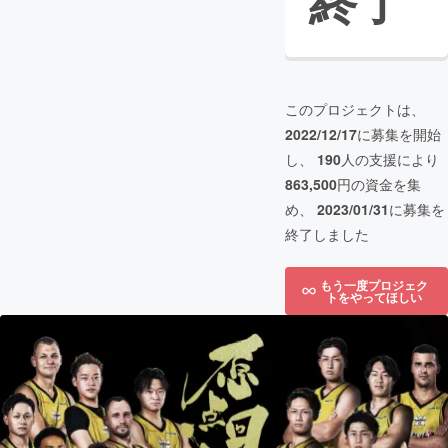
終了
このプロジェクトは、
2022/12/17
に募集を開始
し、
190
人の支援により
863,500
円の資金を集
め、
2023/01/31
に募集を
終了しました
もう一度プロジェク
トをやってほしい