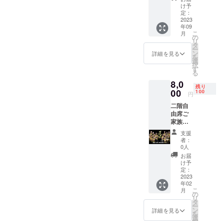
2.19及
となり
メール
け予
び
ます。
定：
の画面
3.10/3.1
2023
１月中
を見せ
年09
1の金沢
にリ
て頂
こ
月
での試
ターン
の
き、チ
リ
合） １
を選択
タ
ケット
ー
月中に
いただ
ン
と交換
詳細を見る
を
リター
いた方
選
させて
択
ンを選
に希望
す
いただ
る
択いた
する試
きま
8,0
だいた
合を随
す。空
残り
方に希
00
時メー
100
いてい
円
望する
ルにて
る座席
二階自
試合を
確認い
であれ
由席ご
随時
たしま
ばどち
家族観
メール
す。観
らでも
戦チ
にて確
戦日当
お座り
支援
ケット
認いた
日に
いただ
者：
観戦い
しま
メール
0人
けま
ただけ
す。観
の画面
す。
お届
る試合
戦日当
を見せ
け予
（お届
は2022
日に会
定：
て頂
け予定
年シー
2023
場で
き、チ
より早
年02
ズン中
メール
ケット
いスケ
こ
月
の金沢
の画面
の
と交換
ジュー
リ
市総合
を見せ
タ
させて
ルとな
ー
体育館
て頂
ン
いただ
詳細を見る
りま
を
での試
き、チ
選
きま
す。）