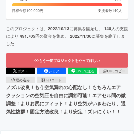
目標金額
100,000
円
支援者数
140
人
このプロジェクトは、
2022/10/13
に募集を開始し、
140
人の支援
により
491,705
円の資金を集め、
2022/11/30
に募集を終了しま
した
もう一度プロジェクトをやってほしい
ポスト
シェア
LINEで送る
URLコピー
埋め込み
QRコード
ノズル改良！もう空気漏れの心配なし！もちろんエア
クッションの空気圧を自由に調節可能！エアセル間の微
調整！よりお尻にフィット！より空気がいきわたり、通
気性抜群！固定方法改良！より安定！ズレにくい！！