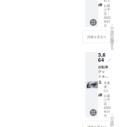
81人
予定価
お届
格
け予
4,580円
定：
の
2023
年01
25%OF
こ
月
F］ ※サ
の
リ
イズはS
タ
ー
とMの2
ン
詳細を見る
を
サイズ
選
択
からお
す
る
選びい
3,6
ただけ
ます。
64
円
※皆様の
自転車
応援購
クッ
入によ
ション
り量産
CM2.0x
効率が
支援
1 ［一
向上し
者：
般販売
た場
0人
予定価
合、正
お届
格
規販売
け予
4,580円
価格が
定：
の
2023
販売予
年01
20%OF
定価格
こ
月
F］ ※サ
より下
の
リ
イズはS
がる可
タ
ー
とMの2
能性も
ン
詳細を見る