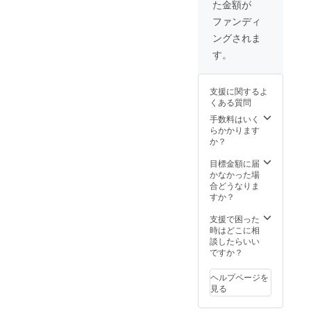
た金額が
定価格
状況、
せんの
より下
使用部
で、必
ファンディ
がる可
材の供
ず活動
ングされま
能性も
給状
レポー
ござい
況、製
トをご
す。
ます。
造工程
確認お
※デザイ
上の都
願い致
ン・仕
合等に
しま
支援に関するよ
様は変
より出
す。
くある質問
更にな
荷時期
る可能
が遅れ
手数料はいく
性もご
る場合
らかかります
ざいま
があり
か？
す。ご
ます。
了承く
※発送等
目標金額に届
ださ
の情報
かなかった場
い。 ※
につき
合どうなりま
ご注文
まし
すか？
状況、
て、個
使用部
別にご
支援で困った
材の供
連絡い
時はどこに相
給状
たしま
談したらいい
況、製
せんの
ですか？
造工程
で、必
上の都
ず活動
ヘルプページを
合等に
レポー
見る
より出
トをご
荷時期
確認お