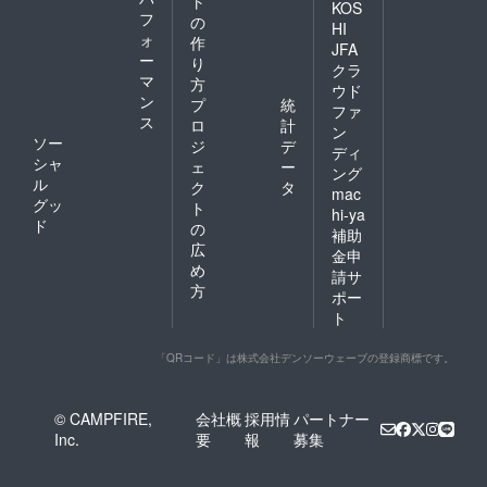
ト
KOS
フ
の
HI
ォ
作
JFA
ー
り
クラ
マ
方
ウド
ン
プ
統
ファ
ス
ロ
計
ン
ソー
ジ
デ
ディ
シャ
ェ
ー
ング
ル
ク
タ
mac
グッ
ト
hi-ya
ド
の
補助
広
金申
め
請サ
方
ポー
ト
「QRコード」は株式会社デンソーウェーブの登録商標です。
© CAMPFIRE,
会社概
採用情
パートナー
Inc.
要
報
募集