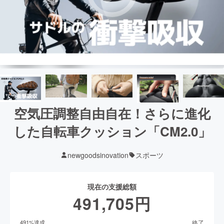
空気圧調整自由自在！さらに進化
した自転車クッション「CM2.0」
newgoodsinovation
スポーツ
現在の支援総額
491,705
円
終了
491
%達成