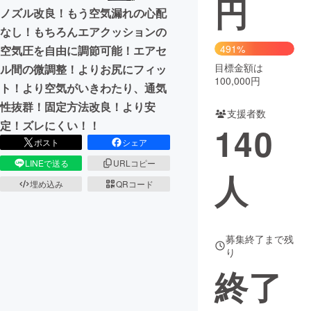
円
ノズル改良！もう空気漏れの心配
まちづくり・地域活性化
なし！もちろんエアクッションの
491%
空気圧を自由に調節可能！エアセ
目標金額は
ル間の微調整！よりお尻にフィッ
CAMPFIRE for Social Good
CAMPFIRE Creation
100,000円
ト！より空気がいきわたり、通気
CAMPFIREふるさと納税
machi-ya
コミュニティ
性抜群！固定方法改良！より安
支援者数
定！ズレにくい！！
140
ポスト
シェア
LINEで送る
URLコピー
人
埋め込み
QRコード
募集終了まで残
り
終了