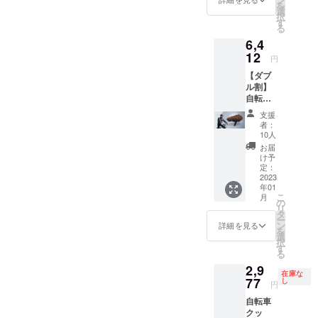
を
サイズ
ござい
選
択
からお
ます。
す
る
選びい
※デザイ
6,4
ただけ
ン・仕
ます。
12
様は変
円
※皆様の
更にな
【ダブ
応援購
る可能
ル割】
入によ
性もご
自転車
り量産
ざいま
クッ
効率が
す。ご
支援
ション
向上し
了承く
者：
CM2.0x
た場
ださ
10人
2 ［一
合、正
い。 ※
お届
般販売
規販売
ご注文
け予
予定価
価格が
定：
状況、
格
2023
販売予
使用部
年01
9,160円
定価格
材の供
こ
月
の
より下
の
給状
リ
30%OF
がる可
タ
況、製
ー
F］ ※サ
能性も
ン
造工程
詳細を見る
を
イズはS
ござい
選
上の都
択
とMの2
ます。
す
合等に
る
サイズ
※デザイ
より出
2,9
からお
ン・仕
荷時期
在庫な
選びい
77
様は変
し
が遅れ
円
ただけ
更にな
る場合
自転車
ます。
る可能
があり
クッ
※皆様の
性もご
ます。