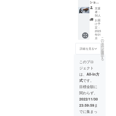
ション
応援購
ざいま
※発送等
CM2.0
入によ
す。ご
の情報
支援
x1
り量産
了承く
につき
者：
［一般
効率が
ださ
50人
まし
販売予
向上し
い。 ※
て、個
お届
定価格
た場
ご注文
け予
別にご
4,580円
合、正
定：
状況、
連絡い
の
2023
規販売
使用部
たしま
年01
35%OF
価格が
材の供
せんの
こ
月
F］ ※サ
販売予
の
給状
で、必
リ
イズはS
定価格
タ
況、製
ず活動
ー
とMの2
より下
ン
造工程
詳細を見る
レポー
を
サイズ
がる可
選
上の都
トをご
択
からお
能性も
す
合等に
確認お
る
選びい
ござい
より出
このプロ
願い致
ただけ
ます。
荷時期
しま
ジェクト
ます。
※デザイ
が遅れ
す。
※皆様の
ン・仕
る場合
は、
All-In方
応援購
様は変
があり
式
です。
入によ
更にな
ます。
り量産
る可能
※発送等
目標金額に
効率が
性もご
の情報
関わらず、
向上し
ざいま
につき
た場
す。ご
まし
2022/11/30
合、正
了承く
て、個
23:59:59
ま
規販売
ださ
別にご
価格が
い。 ※
連絡い
でに集まっ
販売予
ご注文
たしま