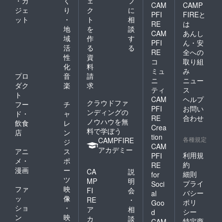
・ガ
く
ェ
フ
CAM
CAMP
ジェ
り
ク
に
PFI
FIREと
ット
・
ト
相
RE
は
地
を
談
CAM
あんし
域
作
す
PFI
ん・安
活
る
る
RE
全への
性
資
コ
取り組
化
料
ミュ
み
プロ
音
請
ニ
ニュー
ダク
楽
求
ティ
ス
ト
CAM
ヘルプ
クラウドファ
フー
チ
PFI
お問い
ンディングの
ド・
ャ
RE
合わせ
ノウハウを無
飲食
レ
Crea
料で学ぼう
店
ン
tion
各種規定
CAMPFIRE
ジ
CAM
アカデミー
アニ
ス
利用規
PFI
メ・
ポ
約
RE
漫画
ー
CA
説
細則
for
ツ
MP
明
プライ
Soci
ファ
映
FI
会
バシー
al
ッ
像
RE
・
ポリ
Goo
ショ
・
ア
相
シー
d
ン
映
カ
談
特定商
CAM