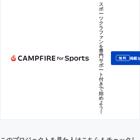
ス
ポ
ー
ツ
ク
ラ
フ
ァ
ン
を
専
門
掲載
無料
サ
ポ
ー
ト
付
き
で
始
め
よ
う
！
このプロジェクトを見た人はこちらもチェックし