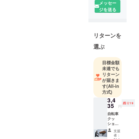
メッセー
皆さんにも
ジを送る
楽しめるよ
うにしたい
と思いま
す。
リターンを
選ぶ
目標金額
未達でも
リターン
が届きま
す
(All-in
方式)
3,4
残り19
35
円
自転車
クッ
ション
CM2.0x
支援
1 ［一
者：
般販売