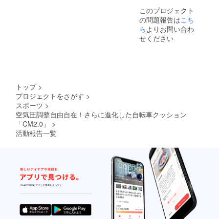
が遅れ
願い致
このプロジェクト
る場合
しま
の問題報告は
こち
があり
す。
ます。
ら
よりお問い合わ
※発送等
せください
の情報
につき
まし
て、個
別にご
連絡い
トップ
>
たしま
プロジェクトをさがす
>
せんの
スポーツ
>
で、必
ず活動
空気圧調整自由自在！さらに進化した自転車クッション
レポー
「CM2.0」
>
トをご
活動報告一覧
確認お
願い致
しま
す。