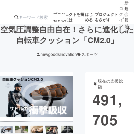
新
ロ
規
グ
会
プロジェクトを掲
はじ
プロジェクト
/
載するには
める
をさがす
イ
員
ン
登
空気圧調整自由自在！さらに進化した
録
自転車クッション「CM2.0」
人気のプロ
注目のリ
注目の新着プロ
募集終了が近いプ
もうすぐ公開
newgoodsinovation
スポーツ
ジェクト
ターン
ジェクト
ロジェクト
されます
アート・写真
音楽
現在の支援総
額
491,
テクノロジー・ガジェット
ゲーム・サ
705
映像・映画
書籍・雑誌
ビジネス・起業
チャレンジ