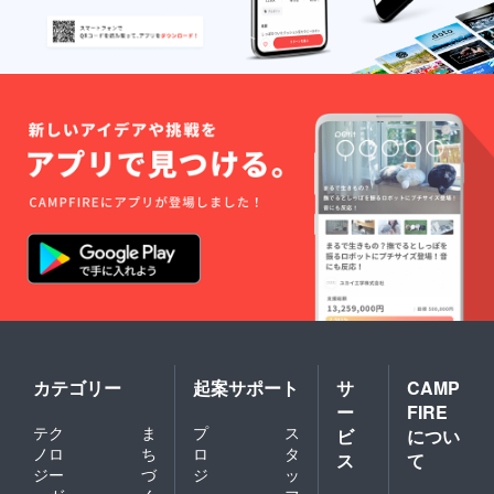
カテゴリー
起案サポート
サ
CAMP
ー
FIRE
テク
ま
プ
ス
ビ
につい
ノロ
ち
ロ
タ
ス
て
ジー
づ
ジ
ッ