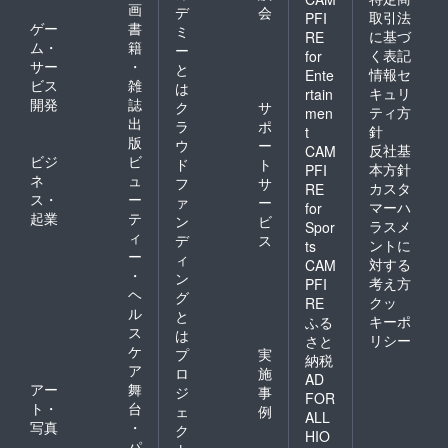
画
デ
会
取引法
PFI
ゲー
書
ミ
に基づ
RE
ム・
籍
ー
く表記
for
サー
・
と
情報セ
Ente
ビス
雑
は
キュリ
rtain
開発
誌
ク
サ
ティ方
men
出
ラ
ポ
針
t
版
ウ
ー
反社基
CAM
ビジ
ビ
ド
ト
本方針
PFI
ネ
ュ
フ
サ
カスタ
RE
ス・
ー
ァ
ー
マーハ
for
起業
テ
ン
ビ
ラスメ
Spor
ィ
デ
ス
ントに
ts
ー
ィ
対する
CAM
・
ン
考え方
PFI
ヘ
グ
クッ
RE
ル
と
キーポ
ふる
ス
は
リシー
さと
ケ
プ
実
納税
ア
ロ
施
AD
アー
舞
ジ
事
FOR
ト・
台
ェ
例
ALL
写真
・
ク
HIO
パ