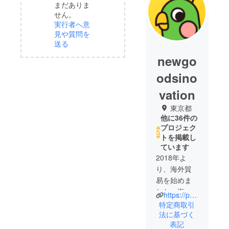
まだありま
せん。
実行者へ意
見や質問を
送る
newgo
odsino
vation
東京都
他に36件の
プロジェク
トを掲載し
ています
2018年よ
り、海外貿
易を始めま
した。海外
https://poooli.jp/
にあります
特定商取引
面白い商品
法に基づく
表記
を日本人の