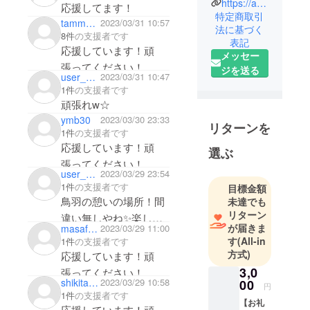
クラウド
https://app.manifold.xyz/c/sedumpass
応援してます！
特定商取引
ファンディ
tammahalo
2023/03/31 10:57
法に基づく
ングサイト
8件
の支援者です
表記
担当。
応援しています！頑
メッセー
カフェ×NFT
張ってください！
ジを送る
user_b55d57d44304
2023/03/31 10:47
にもチャレ
1件
の支援者です
ンジしてい
頑張れw☆
ます。
ymb30
2023/03/30 23:33
リターンを
1件
の支援者です
応援しています！頑
選ぶ
張ってください！
user_6c0e6bf8e954
2023/03/29 23:54
美味しいコーヒー楽し
1件
の支援者です
目標金額
みに待ってます！
鳥羽の憩いの場所！間
未達でも
リターン
違い無しやね✨楽しみ
が届きま
masafuku926
2023/03/29 11:00
にしています🎶
す
(All-in
1件
の支援者です
方式)
応援しています！頑
3,0
張ってください！
shikitakafumi
2023/03/29 10:58
00
円
1件
の支援者です
【お礼
応援しています！頑