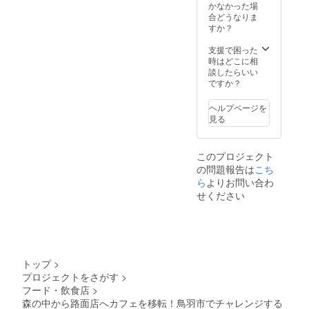
いお名
毎回さ
かなかった場
前、ロ
さやか
合どうなりま
ゴの有
なサー
すか？
無をご
ビスが
記入く
つきま
支援で困った
ださ
す。 ✓
時はどこに相
い。
有効期
談したらいい
限：
ですか？
2023年
4月〜
ヘルプページを
2024年
見る
3月末
このプロジェクト
の問題報告は
こち
ら
よりお問い合わ
せください
トップ
>
プロジェクトをさがす
>
フード・飲食店
>
森の中から路面店へカフェを移転！鳥羽市でチャレンジする