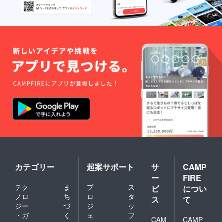
カテゴリー
起案サポート
サ
CAMP
ー
FIRE
テク
ま
プ
ス
ビ
につい
ノロ
ち
ロ
タ
ス
て
ジー
づ
ジ
ッ
・ガ
く
ェ
フ
CAM
CAMP