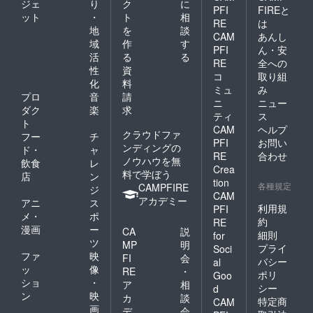
ジェ
り
ク
に
PFI
FIREと
ット
・
ト
相
RE
は
地
を
談
CAM
あんし
域
作
す
PFI
ん・安
活
る
る
RE
全への
性
資
コ
取り組
化
料
ミュ
み
プロ
音
請
ニ
ニュー
ダク
楽
求
ティ
ス
ト
CAM
ヘルプ
クラウドファ
フー
チ
PFI
お問い
ンディングの
ド・
ャ
RE
合わせ
ノウハウを無
飲食
レ
Crea
料で学ぼう
店
ン
tion
各種規定
CAMPFIRE
ジ
CAM
アカデミー
アニ
ス
利用規
PFI
メ・
ポ
約
RE
漫画
ー
CA
説
細則
for
ツ
MP
明
プライ
Soci
ファ
映
FI
会
バシー
al
ッ
像
RE
・
ポリ
Goo
ショ
・
ア
相
シー
d
ン
映
カ
談
特定商
CAM
画
デ
会