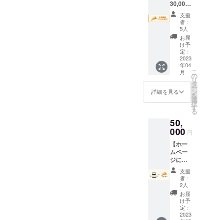
30,000
下さい)
現金と
円分】
サイ
の交換
支援
正式に
ズ：S、
はでき
者：
デザイ
M、L、
ませ
5人
ンした
XL、
ん。 ✓
お届
お食事
2XL ✓
店頭に
け予
券1,000
何口で
定：
てお礼
円×30枚
2023
も購入
のメー
年04
を書留
可能 ✓
ルを確
こ
月
でお送
デザイ
の
認し、
リ
りしま
ンは1種
タ
チケッ
ー
す。
類 ✓T
ン
トと引
詳細を見る
を
SEDUM
シャツ
選
き換え
択
でのお
のカ
す
ます。
る
食事代
ラーは
✓有効
50,
金にご
白
期限は
利用い
000
発行日
円
ただけ
より6ヶ
【ホー
ます。
月 ✓ご
ムペー
自分で
予約の
ジに名
使って
優遇等
前掲載
も、プ
はあり
支援
＋ス
レゼン
ませ
者：
テッ
トに
2人
ん。 ✓
カー】
使って
転売は
お届
泊夫婦
もOK！
け予
ご遠慮
を全力
✓何口
定：
くださ
で応援
2023
でも購
い。