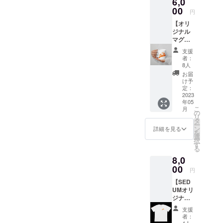
6,0
M（24~
ただけ
26.5cm
00
ると励
円
）
みにな
【オリ
L（27~
りま
ジナル
29.5）
す。
マグ
XL（30
カッ
~32.5c
支援
プ】 光
m） ※小
者：
沢のあ
さいサ
8人
る白で
イズご
お届
丈夫な
希望の
け予
マグ
場合は
定：
カップ
2023
デザイ
年05
です。
ン・素
こ
月
✓何口
材が変
の
リ
でも購
わりま
タ
ー
入可能
すの
ン
詳細を見る
を
✓セラ
で、備
選
択
ミック
考欄に
す
る
製 ✓11
ご記入
8,0
オンス
くださ
（325m
00
い。 ✓
円
l）マグ
何口で
【SED
カップ
も購入
UMオリ
の寸
可能 ✓
ジナルT
法：高
ナイロ
シャ
さ
ン
支援
ツ】
9.6cm
60%、
者：
SEDUM
、直径
4人