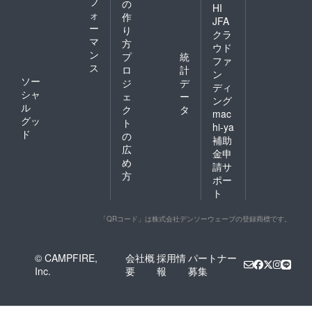
フ
の
HI
ォ
作
JFA
ー
り
クラ
マ
方
ウド
ン
プ
統
ファ
ス
ロ
計
ン
ソー
ジ
デ
ディ
シャ
ェ
ー
ング
ル
ク
タ
mac
グッ
ト
hi-ya
ド
の
補助
広
金申
め
請サ
方
ポー
ト
「QRコード」は株式会社デンソーウェーブの登録商標です。
© CAMPFIRE,
会社概
採用情
パートナー
Inc.
要
報
募集