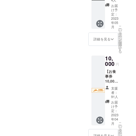
コット
のロゴ
8.3cm
ン
お届
が入っ
✓食器
22%、
け予
たオリ
洗い
定：
スパン
ジナル
2023
機、電
デック
年05
デザイ
子レン
ス18%
こ
月
ンのT
ジ対応
の
✓ふく
リ
シャツ
タ
らはぎ
ー
ボディ
ン
の下ま
詳細を見る
を
は
選
でカ
択
United
す
バーす
る
Athle
る長さ
10,
100％
✓足部
コット
000
分はリ
円
ン (ご希
ブ編み
【お食
望のサ
事券
イズを
10,000
お選び
円分】
下さい)
支援
正式に
サイ
者：
デザイ
ズ：S、
91人
ンした
M、L、
お届
お食事
XL、
け予
券1,000
2XL ✓
定：
円×10枚
2023
何口で
年04
を書留
も購入
こ
月
でお送
可能 ✓
の
リ
りしま
デザイ
タ
ー
す。
ンは1種
ン
詳細を見る