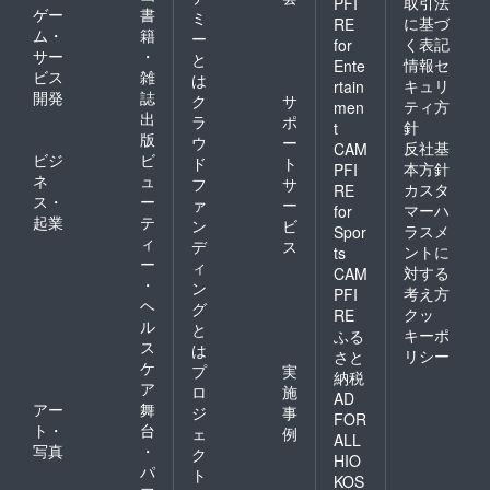
取引法
PFI
ゲー
書
ミ
に基づ
RE
ム・
籍
ー
く表記
for
サー
・
と
情報セ
Ente
ビス
雑
は
キュリ
rtain
開発
誌
ク
サ
ティ方
men
出
ラ
ポ
針
t
版
ウ
ー
反社基
CAM
ビジ
ビ
ド
ト
本方針
PFI
ネ
ュ
フ
サ
カスタ
RE
ス・
ー
ァ
ー
マーハ
for
起業
テ
ン
ビ
ラスメ
Spor
ィ
デ
ス
ントに
ts
ー
ィ
対する
CAM
・
ン
考え方
PFI
ヘ
グ
クッ
RE
ル
と
キーポ
ふる
ス
は
リシー
さと
ケ
プ
実
納税
ア
ロ
施
AD
アー
舞
ジ
事
FOR
ト・
台
ェ
例
ALL
写真
・
ク
HIO
パ
ト
KOS