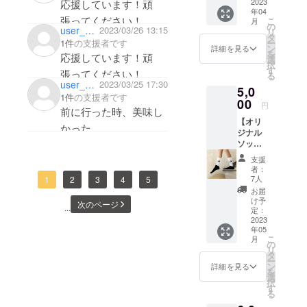
ケット
2023
応援しています！頑
定)、素
年04
11枚。
材：光
張ってください！
こ
月
自分で
沢紙
の
user_be1533e8d724
2023/03/26 13:15
リ
使って
(アー
タ
ー
1件
の支援者です
も、プ
ト)、加
ン
詳細を見る
を
応援しています！頑
レゼン
工：
選
択
トに
マット
す
張ってください！
る
使って
ラミ
user_0012ce72b674
2023/03/25 17:30
5,0
もOK！
ネート]
1件
の支援者です
✓何口
00
✓複数
円
前に行った時、美味し
でも購
購入さ
【オリ
入可
れた場
かった。
ジナル
能。 ✓
合、お
ソック
店頭に
礼の
ス】 底
てお礼
メッ
支援
面に
のメー
セージ
者：
クッ
ルを確
は1つ、
7人
1
2
3
4
5
ション
認し、
ステッ
お届
性があ
チケッ
カーは
け予
次のページ
...
り、履
トと引
定：
購入枚
き心地
2023
き換え
数分を
年05
の良い
ます。
お送り
こ
月
靴下 (ご
✓有効
の
しま
リ
希望の
期限：
タ
す。 ✓
ー
サイズ
2023年
ン
購入時
詳細を見る
を
をお選
12月
選
に応援
択
び下さ
す
コメン
る
い。)
トをい