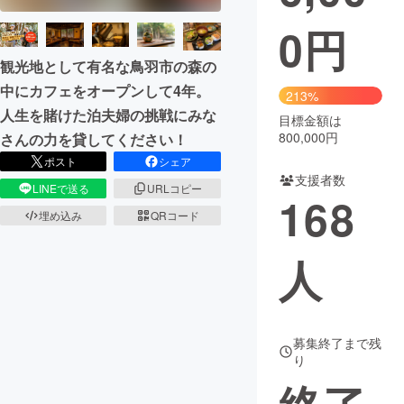
0
円
まちづくり・地域活性化
観光地として有名な鳥羽市の森の
中にカフェをオープンして4年。
CAMPFIRE for Social Good
CAMPFIRE Creation
213%
人生を賭けた泊夫婦の挑戦にみな
CAMPFIREふるさと納税
machi-ya
コミュニティ
目標金額は
800,000円
さんの力を貸してください！
ポスト
シェア
支援者数
LINEで送る
URLコピー
168
埋め込み
QRコード
人
募集終了まで残
り