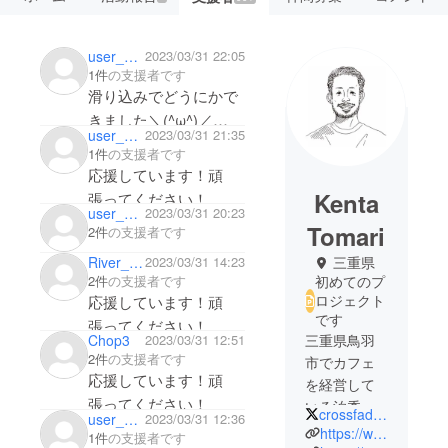
user_dd07da7786b4
2023/03/31 22:05
1件
の支援者です
滑り込みでどうにかで
きました＼(^ω^)／
user_5e0a8fdd96a4
2023/03/31 21:35
応援してます！
1件
の支援者です
伺える時を楽しみにし
応援しています！頑
てます！
Kenta
張ってください！
user_da37db19ac34
2023/03/31 20:23
Tomari
2件
の支援者です
River_village
2023/03/31 14:23
三重県
2件
の支援者です
初めてのプ
ロジェクト
応援しています！頑
です
張ってください！
三重県鳥羽
Chop3
2023/03/31 12:51
2件
の支援者です
市でカフェ
応援しています！頑
を経営して
張ってください！
いる泊秀枝
crossfadehack
user_4c5f28604dd4
2023/03/31 12:36
の夫。
https://www.instagram.com/sedum_cafe/
1件
の支援者です