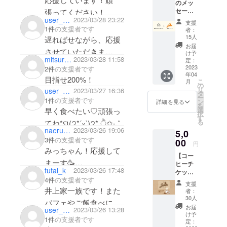
のメッ
セージ
張ってください！
+ステッ
user_c5603f226ca4
2023/03/28 23:22
支援
カー】
1件
の支援者です
者：
SEDUM
15人
遅ればせながら、応援
店主よ
お届
させていただきま
り「ご
け予
mitsuruun
2023/03/28 11:58
支援の
定：
す！！泊さんの美味し
お礼
2023
2件
の支援者です
年04
いご飯を楽しみにして
メッ
目指せ200%！
こ
月
セージ
の
います！！
リ
user_2deaa42fea34
2023/03/27 16:36
とス
タ
ー
テッ
1件
の支援者です
ン
詳細を見る
を
カー」
選
早く食べたい♡頑張っ
択
をお送
す
る
てね*ଘ(੭*ˊᵕˋ)੭* ੈ✩‧₊˚
りさせ
naeruko1215
2023/03/26 19:06
5,0
ていた
3件
の支援者です
だきま
00
円
す。 ✓
みっちゃん！応援して
【コー
何口で
まーす🥳
ヒーチ
も購入
tutai_k
2023/03/26 17:48
ケット
可能。
SEDUMでピカピカ笑
4件
の支援者です
11枚】
✓ス
支援
顔のみっちゃんに会え
コー
テッ
井上家一族です！また
者：
ヒー1杯
カー[サ
30人
るの
パフェやご飯食べに行
と引き
イズ：
お届
user_7ae448b2be14
2023/03/26 13:28
楽しみにしとるねー✨
換えら
6cm×4
きます。頑張って！
け予
1件
の支援者です
れるチ
cm(予
定：