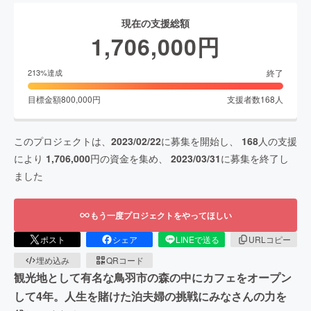
現在の支援総額
1,706,000
円
終了
213
%達成
目標金額
800,000
円
支援者数
168
人
このプロジェクトは、
2023/02/22
に募集を開始し、
168
人の支援
により
1,706,000
円の資金を集め、
2023/03/31
に募集を終了し
ました
もう一度プロジェクトをやってほしい
ポスト
シェア
LINEで送る
URLコピー
埋め込み
QRコード
観光地として有名な鳥羽市の森の中にカフェをオープン
して4年。人生を賭けた泊夫婦の挑戦にみなさんの力を