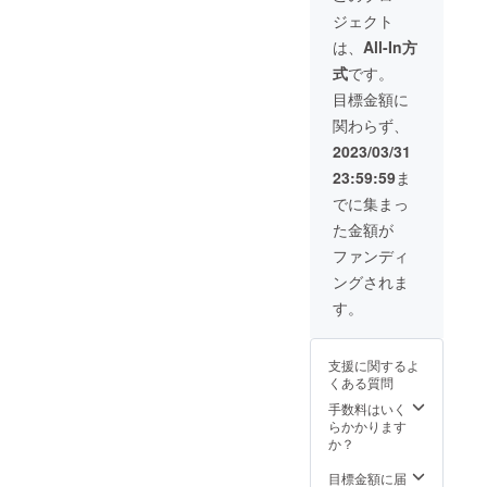
カーも
す。優
発行日
ジェクト
お送り
越感に
より6ヶ
いたし
浸れま
月 ✓ご
は、
All-In方
ます。
す。
予約の
式
です。
✓何口
《内
優遇等
でも購
容》 ✓
はあり
目標金額に
入可
顔写真
ませ
関わらず、
能。 ✓
入りの
ん。 ✓
ステッ
ビッグ
転売は
2023/03/31
カー[サ
ボス＆
ご遠慮
23:59:59
ま
イズ：
姫カー
くださ
6cm×4
ドを作
い。
でに集まっ
cm(予
成し送
た金額が
定)、素
らせて
材：光
いただ
ファンディ
沢紙
きま
ングされま
(アー
す。 ✓
ト)、加
購入後
す。
工：
に写真
マット
をお送
ラミ
りくだ
支援に関するよ
ネート]
さい。
くある質問
✓備考
✓お食
欄に応
事代は
手数料はいく
援メッ
含まれ
らかかります
セー
ており
か？
ジ、掲
ませ
載した
ん。 ✓
目標金額に届