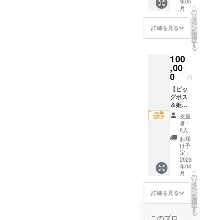
年05
したい
入可
こ
月
方向け
能。
の
リ
のリ
✓1回あ
タ
ー
ター
たりの
ン
詳細を見る
を
ン。
ご利用
選
択
ホーム
枚数に
す
る
ページ
制限は
100
に名前
ござい
と応援
,00
ません
メッ
がお釣
0
円
セージ
りのお
を掲載
【ビッ
渡し、
させて
グボス
現金と
いただ
＆姫チ
の交換
きま
ケッ
はでき
支援
す。 法
ト】 ご
ませ
者：
人での
来店や
ん。 ✓
0人
購入も
お帰り
店頭に
お届
大歓
の際、
てお礼
け予
迎！お
店主に
のメー
定：
名前だ
ビッグ
2023
ルを確
年04
けの掲
ボス又
認し、
こ
月
載でも
は姫と1
チケッ
の
リ
構いま
年間呼
トと引
タ
ー
せん。
んでも
き換え
ン
詳細を見る
を
オリジ
らえる
ます。
選
択
ナルス
チケッ
✓有効
す
る
テッ
トで
期限は
このプロ