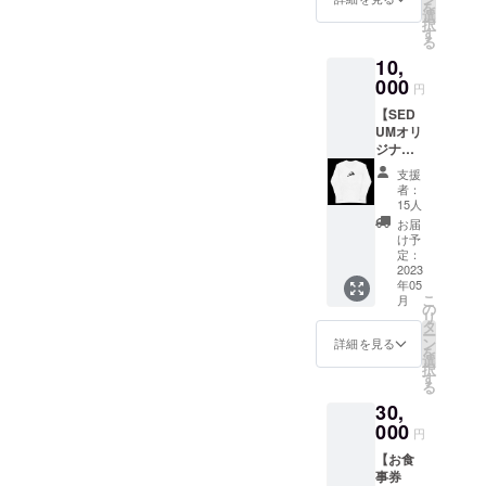
を
SEDUM
類 ✓T
選
択
でのお
シャツ
す
る
食事代
のカ
10,
金にご
ラーは
利用い
000
白
円
ただけ
【SED
ます。
UMオリ
自分で
ジナル
使って
ロンT】
も、プ
支援
SEDUM
レゼン
者：
のロゴ
トに
15人
が入っ
使って
お届
たオリ
もOK！
け予
ジナル
✓何口
定：
デザイ
2023
でも購
年05
ンの長
入可
こ
月
袖Tシャ
能。
の
リ
ツ ボ
✓1回あ
タ
ー
ディは
たりの
ン
詳細を見る
を
United
ご利用
選
択
Athle
枚数に
す
る
100％
制限は
30,
コット
ござい
ン (ご希
000
ません
円
望のサ
がお釣
【お食
イズを
りのお
事券
お選び
渡し、