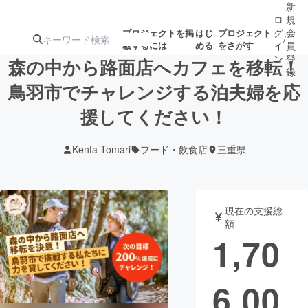
新
ロ
規
グ
会
プロジェクトを掲
はじ
プロジェクト
/
載するには
める
をさがす
イ
員
ン
登
森の中から路面店へカフェを移転！
録
鳥羽市でチャレンジする泊夫婦を応
援してください！
人気のプロ
注目のリ
注目の新着プロ
募集終了が近いプ
もうすぐ公開
ジェクト
ターン
ジェクト
ロジェクト
されます
Kenta Tomari
フード・飲食店
三重県
アート・写真
音楽
現在の支援総
テクノロジー・ガジェット
ゲーム・サ
額
1,70
映像・映画
書籍・雑誌
6,00
ビジネス・起業
チャレンジ