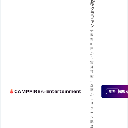
型
ク
ラ
フ
ァ
ン
手
数
料
0
円
か
ら
実
施
可
能
。
企
画
掲載
無料
か
ら
リ
タ
ー
ン
配
送