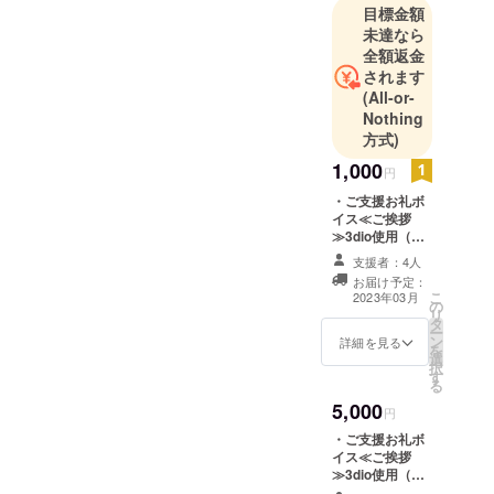
目標金額
未達なら
全額返金
されます
(All-or-
Nothing
方式)
1,000
円
・ご支援お礼ボ
イス≪ご挨拶
≫3dio使用（共
通） ・配信画面
支援者：4人
にてお名前掲載
お届け予定：
（備考欄に記載
こ
2023年03月
の
してください、
リ
タ
共通）
ー
ン
詳細を見る
を
選
択
す
る
5,000
円
・ご支援お礼ボ
イス≪ご挨拶
≫3dio使用（共
通） ・配信画面