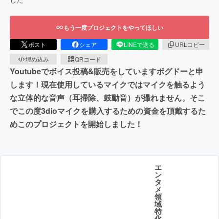
もう一度プロジェクトをやってほしい
ポスト
シェア
LINEで送る
URLコピー
埋め込み
QRコード
Youtubeでボイス投稿&販売をしていますボグドーと申
します！現在使用しているマイクではマイクを触るよう
な立体的な音声（耳掃除、鼓動音）が撮れません。そこ
でこの度3dioマイクを購入するための資金を頂戴するた
めこのプロジェクトを開始しました！
エ
ン
タ
メ
領
域
特
化