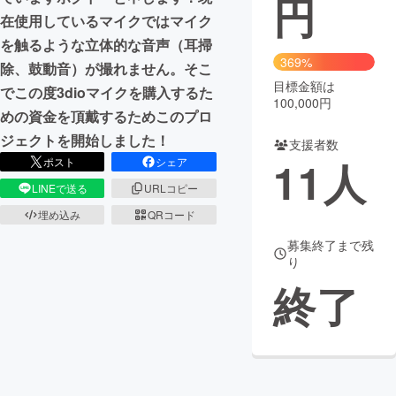
円
在使用しているマイクではマイク
まちづくり・地域活性化
を触るような立体的な音声（耳掃
369%
除、鼓動音）が撮れません。そこ
目標金額は
CAMPFIRE for Social Good
CAMPFIRE Creation
でこの度3dioマイクを購入するた
100,000円
CAMPFIREふるさと納税
machi-ya
コミュニティ
めの資金を頂戴するためこのプロ
ジェクトを開始しました！
支援者数
11
人
ポスト
シェア
LINEで送る
URLコピー
埋め込み
QRコード
募集終了まで残
り
終了