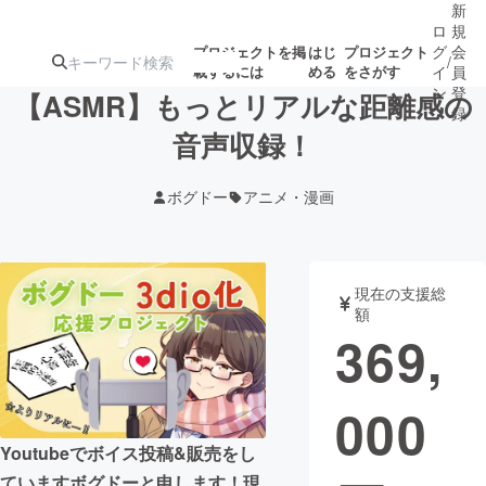
新
ロ
規
グ
会
プロジェクトを掲
はじ
プロジェクト
/
載するには
める
をさがす
イ
員
ン
登
【ASMR】もっとリアルな距離感の
録
音声収録！
人気のプロ
注目のリ
注目の新着プロ
募集終了が近いプ
もうすぐ公開
ボグドー
アニメ・漫画
ジェクト
ターン
ジェクト
ロジェクト
されます
アート・写真
音楽
現在の支援総
額
369,
テクノロジー・ガジェット
ゲーム・サ
000
映像・映画
書籍・雑誌
Youtubeでボイス投稿&販売をし
ビジネス・起業
チャレンジ
ていますボグドーと申します！現