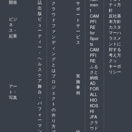
開発
誌
ク
サ
ティ方
men
出
ラ
ポ
針
t
版
ウ
ー
反社基
CAM
ビジ
ビ
ド
ト
本方針
PFI
ネ
ュ
フ
サ
カスタ
RE
ス・
ー
ァ
ー
マーハ
for
起業
テ
ン
ビ
ラスメ
Spor
ィ
デ
ス
ントに
ts
ー
ィ
対する
CAM
・
ン
考え方
PFI
ヘ
グ
クッ
RE
ル
と
キーポ
ふる
ス
は
リシー
さと
ケ
プ
実
納税
ア
ロ
施
AD
アー
舞
ジ
事
FOR
ト・
台
ェ
例
ALL
写真
・
ク
HIO
パ
ト
KOS
フ
の
HI
ォ
作
JFA
ー
り
クラ
マ
方
ウド
ン
プ
統