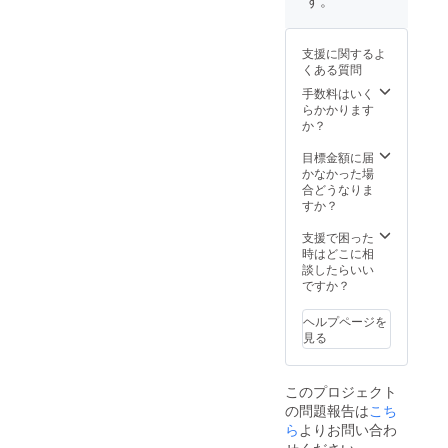
す。
ださい） ・1時
間個別通話券×2
・キャライラス
支援に関するよ
ト絵師様描きお
くある質問
ろし抱き枕カ
手数料はいく
バー ※抱き枕本
らかかります
体は付属いたし
か？
ません。別途お
買い求めくださ
目標金額に届
いませ。
かなかった場
合どうなりま
すか？
支援で困った
時はどこに相
談したらいい
ですか？
ヘルプページを
見る
このプロジェクト
の問題報告は
こち
ら
よりお問い合わ