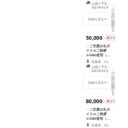
にてお名前掲載
お届け予定：
（備考欄に記載
こ
2023年03月
の
してください、
リ
タ
共通） ・ご支援
ー
ン
お礼ボイス≪感
詳細を見る
を
選
謝の立体音響
択
す
≫3dio使用（共
る
通） ・シチュ
50,000
エーションボイ
円
残り3
ス3dio使用（心
・ご支援お礼ボ
音、耳掃除）
イス≪ご挨拶
（共通） ・ボグ
≫3dio使用（共
ドー描きおろし
通） ・配信画面
SDアクリルキー
支援者：2人
にてお名前掲載
ホルダー70mm
お届け予定：
（備考欄に記載
x 70mm ・直筆
こ
2023年03月
の
してください、
お手紙（共通）
リ
タ
共通） ・ご支援
・添い寝シチュ
ー
ン
お礼ボイス≪感
詳細を見る
エーションボイ
を
選
謝の立体音響
ス3dio使用 20
択
す
≫3dio使用（共
分程度（共通）
る
通） ・シチュ
80,000
エーションボイ
円
残り7
ス3dio使用（心
・ご支援お礼ボ
音、耳掃除）
イス≪ご挨拶
（共通） ・ボグ
≫3dio使用（共
ドー描きおろし
通） ・配信画面
SDアクリルキー
支援者：3人
にてお名前掲載