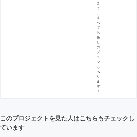
ま
で
、
す
べ
て
お
任
せ
の
プ
ラ
ン
も
あ
り
ま
す
！
このプロジェクトを見た人はこちらもチェックし
ています