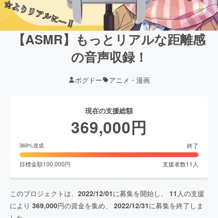
【ASMR】もっとリアルな距離感
の音声収録！
ボグドー
アニメ・漫画
現在の支援総額
369,000
円
終了
369
%達成
目標金額
100,000
円
支援者数
11
人
このプロジェクトは、
2022/12/01
に募集を開始し、
11
人の支援
により
369,000
円の資金を集め、
2022/12/31
に募集を終了しま
した