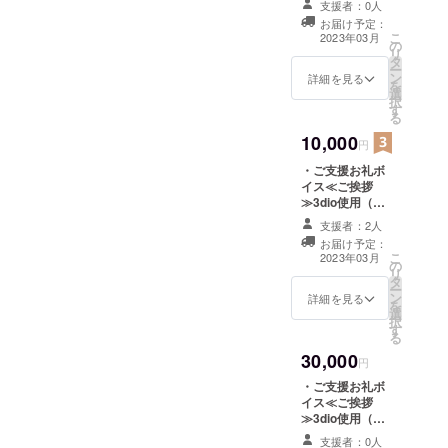
支援者：0人
にてお名前掲載
お届け予定：
（備考欄に記載
こ
2023年03月
の
してください、
リ
タ
共通） ・ご支援
ー
ン
お礼ボイス≪感
詳細を見る
を
選
謝の立体音響
択
す
≫3dio使用（共
る
通）
10,000
円
・ご支援お礼ボ
イス≪ご挨拶
≫3dio使用（共
通） ・配信画面
支援者：2人
にてお名前掲載
お届け予定：
（備考欄に記載
こ
2023年03月
の
してください、
リ
タ
共通） ・ご支援
ー
ン
お礼ボイス≪感
詳細を見る
を
選
謝の立体音響
択
す
≫3dio使用（共
る
通） ・シチュ
30,000
エーションボイ
円
ス3dio使用（心
・ご支援お礼ボ
音、耳掃除）
イス≪ご挨拶
（共通）
≫3dio使用（共
通） ・配信画面
支援者：0人