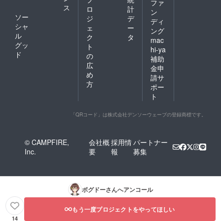
ファ
ス
ロ
計
ン
ソー
ジ
デ
ディ
シャ
ェ
ー
ング
ル
ク
タ
mac
グッ
ト
hi-ya
ド
の
補助
広
金申
め
請サ
方
ポー
ト
「QRコード」は株式会社デンソーウェーブの登録商標です。
© CAMPFIRE,
会社概
採用情
パートナー
Inc.
要
報
募集
ボグドー
さんへアンコール
もう一度プロジェクトをやってほしい
14