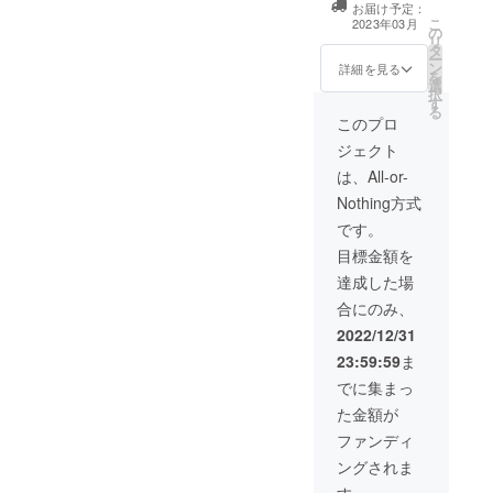
ホルダー70mm
お届け予定：
（備考欄に記載
x 70mm ・直筆
こ
2023年03月
の
してください、
お手紙（共通）
リ
タ
共通） ・ご支援
・添い寝シチュ
ー
ン
お礼ボイス≪感
詳細を見る
エーションボイ
を
選
謝の立体音響
ス3dio使用 20
択
す
≫3dio使用（共
分程度（共通）
る
通） ・シチュ
このプロ
・個別シチュ
エーションボイ
エーションボイ
ジェクト
ス3dio使用（心
ス20分程度（エ
音、耳掃除）
は、All-or-
ロ×、お名前呼び
（共通） ・ボグ
〇、心音〇、耳
Nothing方式
ドー描きおろし
掃除〇）（備考
SDアクリルキー
です。
欄にお名前とお
ホルダー70mm
題を記載してく
目標金額を
x 70mm ・直筆
ださい） ・1時
お手紙（共通）
達成した場
間個別通話券
・添い寝シチュ
合にのみ、
エーションボイ
ス3dio使用 20
2022/12/31
分程度（共通）
23:59:59
ま
・個別シチュ
エーションボイ
でに集まっ
ス20分程度（エ
た金額が
ロ×、お名前呼び
〇、心音〇、耳
ファンディ
掃除〇）（備考
ングされま
欄にお名前とお
題を記載してく