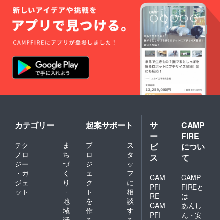
カテゴリー
起案サポート
サ
CAMP
ー
FIRE
テク
ま
プ
ス
ビ
につい
ノロ
ち
ロ
タ
ス
て
ジー
づ
ジ
ッ
・ガ
く
ェ
フ
CAM
CAMP
ジェ
り
ク
に
PFI
FIREと
ット
・
ト
相
RE
は
地
を
談
CAM
あんし
域
作
す
PFI
ん・安
活
る
る