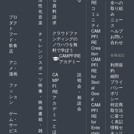
RE
全への
性
資
コ
取り組
化
料
ミュ
み
プロ
音
請
ニ
ニュー
ダク
楽
求
ティ
ス
ト
CAM
ヘルプ
クラウドファ
フー
チ
PFI
お問い
ンディングの
ド・
ャ
RE
合わせ
ノウハウを無
飲食
レ
Crea
料で学ぼう
店
ン
tion
各種規定
CAMPFIRE
ジ
CAM
アカデミー
アニ
ス
利用規
PFI
メ・
ポ
約
RE
漫画
ー
CA
説
細則
for
ツ
MP
明
プライ
Soci
ファ
映
FI
会
バシー
al
ッ
像
RE
・
ポリ
Goo
ショ
・
ア
相
シー
d
ン
映
カ
談
特定商
CAM
画
デ
会
取引法
PFI
ゲー
書
ミ
に基づ
RE
ム・
籍
ー
く表記
for
サー
・
と
情報セ
Ente
ビス
雑
は
キュリ
rtain