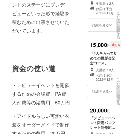
コースB」 ・11
ジェントペパー
支援者：2人
ントのステージにプレデ
月12日のデ
ズローリングホ
お届け予定：
ビューイベント
ビューといった形で経験を
こ
タルイカハー
2022年11月
の
の模様を収めた
リ
ツ」「マジカル
タ
パンフレット
積むために出演させていた
ー
ミステリーファ
ン
（全支援者共
詳細を見る
を
イルツアー」、
選
通） A4サイズ、
だいています。
択
各1枚ずつ、計8
す
カラー、1冊 ・
る
枚のCDセット
パンフレットに
15,000
支援者様のお名
円
残り5
前を掲載（会社
「4人そろって初
名、個人名、
めての撮影会記
ニックネームで
念コース」 ・
も可能） ※備考
資金の使い道
現メンバー4名に
欄に掲載するお
支援者：3人
よる記念すべき
名前をご記入く
お届け予定：
最初の撮影会参
ださい ・メン
こ
2022年12月
の
加権 ※場所は支
バーからのお礼
リ
・デビューイベントを開催
タ
援者の方と相談
コメント＆サイ
ー
ン
して決定いたし
詳細を見る
ンが入ったA4
するための会場費、PA費、
を
選
ます。時間は2時
メッセージカー
択
す
間（休憩込み）
ド（全支援者共
人件費等の諸費用 50万円
る
を予定していま
通） A4サイズ、
20,000
す。 ※スタッフ
円
片面カラー、1枚
・アイドルらしい可愛い衣
が同伴いたしま
・11月に発売予
「デビューイベ
す。
定のデビューシ
ント限定パンフ
装をオーダーメイドで制作
ングル（カラオ
レット制作応援
ケ含む全6曲予
コースVIP」 ・
するための費用 20万円