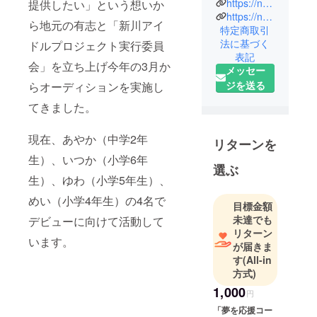
https://nse.new-select.net/
提供したい」という想いか
MENT」で
https://nse.new-select.net/tpg
ら地元の有志と「新川アイ
す。
特定商取引
法に基づく
富山PRガー
ドルプロジェクト実行委員
表記
ル（仮）や
会」を立ち上げ今年の3月か
メッセー
富山PRキッ
ジを送る
らオーディションを実施し
ズ（仮）、
てきました。
新川アイド
ルプロジェ
クトといっ
現在、あやか（中学2年
リターンを
たアイドル
生）、いつか（小学6年
選ぶ
ユニットが
生）、ゆわ（小学5年生）、
所属してい
めい（小学4年生）の4名で
ます。
目標金額
未達でも
デビューに向けて活動して
リターン
います。
が届きま
す
(All-in
方式)
1,000
円
「夢を応援コー