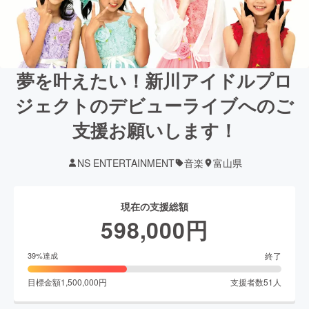
夢を叶えたい！新川アイドルプロ
ジェクトのデビューライブへのご
支援お願いします！
NS ENTERTAINMENT
音楽
富山県
現在の支援総額
598,000
円
終了
39
%達成
目標金額
1,500,000
円
支援者数
51
人