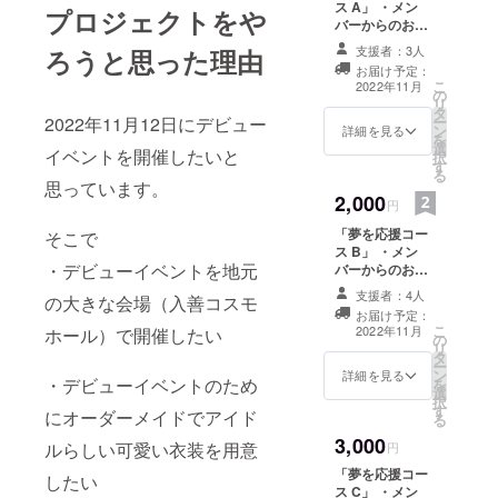
ス A」 ・メン
プロジェクトをや
バーからのお礼
コメント＆サイ
支援者：3人
ろうと思った理由
ンが入ったメッ
お届け予定：
セージカード
こ
2022年11月
の
（全支援者共
リ
タ
通） A4サイズ、
ー
2022年11月12日にデビュー
ン
片面カラー、1枚
詳細を見る
を
選
イベントを開催したいと
択
す
る
思っています。
2,000
円
「夢を応援コー
そこで
ス B」 ・メン
・デビューイベントを地元
バーからのお礼
コメント＆サイ
支援者：4人
の大きな会場（入善コスモ
ンが入ったA4
お届け予定：
メッセージカー
こ
2022年11月
ホール）で開催したい
の
ド（全支援者共
リ
タ
通） A4サイズ、
ー
ン
片面カラー、1枚
詳細を見る
・デビューイベントのため
を
選
・メンバー全員
択
す
の集合チェキ1枚
にオーダーメイドでアイド
る
3,000
ルらしい可愛い衣装を用意
円
「夢を応援コー
したい
ス C」 ・メン