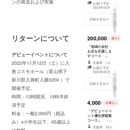
バーからのお礼
ンの発送および実施
付き、備考欄に
お届け予定：
コメント＆サイ
希望メンバーの
こ
2023年03月
の
ンが入ったA4
名前を記載して
リ
タ
メッセージカー
ください）1枚
ー
ン
ド（全支援者共
詳細を見る
・新川地域にも
を
選
通） A4サイズ、
配布しているフ
択
す
片面カラー、1枚
リーマガジン
る
・11月に発売予
Lienの企画ペー
リターンについて
200,000
定のデビューシ
ジ「新川アイド
円
残り2
ングル（カラオ
ルプロジェクト
「地域の会社・
ケ含む全6曲予
の突撃取材」で
お店を応援しま
定）1枚 ・希望
会社やお店にお
デビューイベントについて
すコース
のメンバーの
伺いいたしま
A」 ・メン
チェキ（サイン
す。※１ページの
2022年11月12日（土）に入
支援者：1人
バーからのお礼
付き、備考欄に
取材記事になり
お届け予定：
コメント＆サイ
希望メンバーの
善コスモホール（富山県下
ます。奇数月30
こ
2023年03月
の
ンが入ったA4
名前を記載して
日発刊となりま
リ
タ
メッセージカー
新川郡入善町入膳3200 ）で
ください）1枚
すが、掲載時期
ー
ン
ド（全支援者共
詳細を見る
・会社やお店の
はお任せになり
を
開催予定。
選
通） A4サイズ、
オリジナルHPを
ます。 ※スタッ
択
す
片面カラー、1枚
制作して納品い
フが同伴いたし
る
時間：13時開演、15時半終
・11月に発売予
たします。※基本
ます。
4,000
定のデビューシ
内容はTOPペー
円
在庫なし
演予定
ングル（カラオ
ジ＋3ページ程
「デビューイベ
ケ含む全6曲予
度、お問い合わ
料金：一般2,000円（税込
ント優先席観覧
定）1枚 ・希望
せフォーム、ス
コース」 ・メ
のメンバーの
み）※小学生以下、65歳以上
マホ対応等にな
ンバーからのお
チェキ（サイン
ります。
支援者：20人
礼コメント＆サ
付き、備考欄に