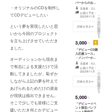
バーからのお礼
コメント＆サイ
・オリジナルのCDを制作し
支援者：2人
ンが入ったA4
お届け予定：
てCDデビューしたい
メッセージカー
こ
2022年11月
の
ド（全支援者共
リ
タ
通） ・メンバー
ー
という夢を実現したいと思
ン
からの支援者様
詳細を見る
を
選
だけのお礼の
択
いから今回のプロジェクト
す
メッセージ動画
る
送付※メールで送
を立ち上げさせていただき
3,000
付いたします。
円
備考欄にお呼び
ました。
「デビューCD購
するお名前をご
入応援コース」
記入ください。
・メンバーから
オーディションから現在ま
のお礼コメント
支援者：6人
＆サインが入っ
で有志による支援だけで活
お届け予定：
たA4メッセージ
こ
2022年11月
動してきましたが、恥ずか
の
カード（全支援
リ
タ
者共通） A4サイ
ー
しながら上記の夢を叶えて
ン
ズ、片面カ
詳細を見る
を
選
ラー、1枚 ・11
択
あげられるためだけの資金
す
月に発売予定の
る
デビューシング
が現状は捻出できません。
5,000
ル（カラオケ含
円
む全6曲予定）1
そこで少しでも皆様にご支
「デビューイベ
枚 ・希望のメン
ント限定パンフ
援いただき何とかデビュー
バーのチェキ
レット制作応援