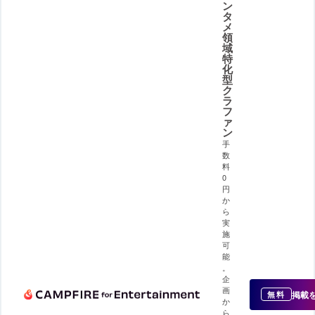
ン
タ
メ
領
域
特
化
型
ク
ラ
フ
ァ
ン
手
数
料
0
円
か
ら
実
施
可
能
。
企
画
掲載
無料
か
ら