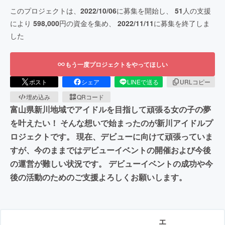
このプロジェクトは、
2022/10/06
に募集を開始し、
51
人の支援
により
598,000
円の資金を集め、
2022/11/11
に募集を終了しま
した
もう一度プロジェクトをやってほしい
ポスト
シェア
LINEで送る
URLコピー
埋め込み
QRコード
富山県新川地域でアイドルを目指して頑張る女の子の夢
を叶えたい！ そんな想いで始まったのが新川アイドルプ
ロジェクトです。 現在、デビューに向けて頑張っていま
すが、今のままではデビューイベントの開催および今後
の運営が難しい状況です。 デビューイベントの成功や今
後の活動のためのご支援よろしくお願いします。
エ