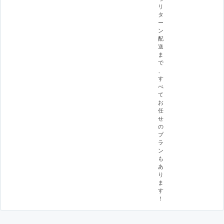
リ
タ
ー
ン
配
送
ま
で
、
す
べ
て
お
任
せ
の
プ
ラ
ン
も
あ
り
ま
す
！