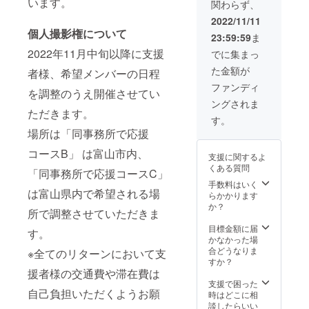
います。
関わらず、
いたします。
2022/11/11
個人撮影権について
23:59:59
ま
2022年11月中旬以降に支援
でに集まっ
た金額が
者様、希望メンバーの日程
ファンディ
を調整のうえ開催させてい
ングされま
ただきます。
す。
場所は「同事務所で応援
コースB」 は富山市内、
支援に関するよ
くある質問
「同事務所で応援コースC」
手数料はいく
は富山県内で希望される場
らかかります
か？
所で調整させていただきま
目標金額に届
す。
かなかった場
合どうなりま
※全てのリターンにおいて支
すか？
援者様の交通費や滞在費は
支援で困った
自己負担いただくようお願
時はどこに相
談したらいい