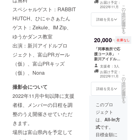
は無料
WordPressを使
お届け予定：
インが入った
希望メンバーの
用して制作いた
こ
2022年11月
スペシャルゲスト：RABBIT
の
メッセージカー
名前を記載して
します。
リ
タ
ド（全支援者共
ください）1枚
ー
HUTCH、ひにゃさぁたん
ン
通） A4サイズ、
詳細を見る
・会社やお店の
を
選
片面カラー、1枚
オリジナル楽曲
択
ゲスト：Zekule、IM Zip、
す
・11月12日
を制作して新川
る
（土）に入善コ
アイドルプロ
ゆうかダンス教室
20,000
スモホールで開
ジェクトのメン
円
在庫なし
催予定のデ
出演：新川アイドルプロ
バーが歌唱した
「同事務所で応
ビューイベント
CD-Rを制作、納
援コースB」 ・
ジェクト、富山PRガール
の前方優先席の
品致します。※作
新川アイドルプ
観覧権 ※メール
詞・作曲・編
（仮）、富山PRキッズ
ロジェクトのメ
で整理番号をお
曲・ミックス・
支援者：3人
ンバーおよび同
伝えします。
マスタリングを
お届け予定：
（仮）、Nona
事務所の富山PR
して納品いたし
こ
2022年11月
の
ガール（仮）、
ます。会社やお
リ
タ
富山PRキッズ
店での使用以外
ー
撮影会について
ン
（仮）のメン
詳細を見る
の原盤権はNS
を
選
バーの1時間個人
ENTERTAINME
2022年11月中旬以降に支援
択
す
撮影権（富山市
NTに帰属。納品
る
内周辺） ※日程
このプロ
者様、メンバーの日程を調
後は新川アイド
や場所は支援者
ルプロジェクト
ジェクト
整のうえ開催させていただ
様との打ち合わ
のライブで使用
せになります。
は、
All-In方
させていただき
きます。
備考欄に希望の
ます。
式
です。
メンバーを記載
場所は富山県内を予定して
してください。
目標金額に
※スタッフが同伴