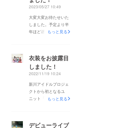
2023/05/27 10:49
大変大変お待たせいた
しました。予定より半
年ほど遅くなってしま
もっと見る
いましたが遂に！
LOVE DREAMのデ
ビューＣＤ「ハジメノ
衣装をお披露目
イッポ」が完成しまし
しました！
た！ご支援いただいた
2022/11/19 10:24
方には順次発送させて
いただきます。もうし
新川アイドルプロジェ
ばらくお待ちくださ
クトから初となるユ
い。
ニット「LOVE
もっと見る
DREAM」の衣装を制
作、披露いたしまし
た。ご支援ありがとう
デビューライブ
ございました。