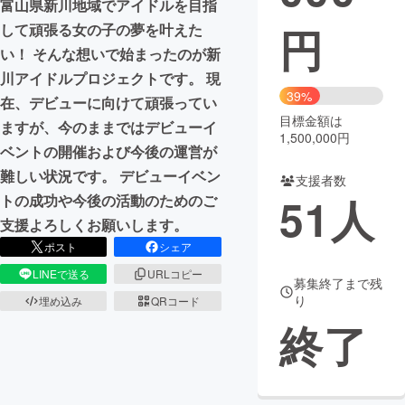
富山県新川地域でアイドルを目指
円
して頑張る女の子の夢を叶えた
まちづくり・地域活性化
い！ そんな想いで始まったのが新
川アイドルプロジェクトです。 現
CAMPFIRE for Social Good
CAMPFIRE Creation
39%
在、デビューに向けて頑張ってい
CAMPFIREふるさと納税
machi-ya
コミュニティ
目標金額は
ますが、今のままではデビューイ
1,500,000円
ベントの開催および今後の運営が
難しい状況です。 デビューイベン
支援者数
51
人
トの成功や今後の活動のためのご
支援よろしくお願いします。
ポスト
シェア
LINEで送る
URLコピー
募集終了まで残
り
埋め込み
QRコード
終了