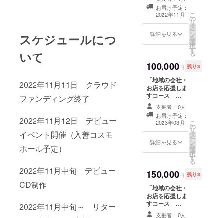
礼コメント＆サ
タッフが同伴い
ル（カラオケ含
お届け予定：
インが入った
たします。
む全6曲予定）5
こ
2022年11月
の
メッセージカー
枚 ・11月12日に
リ
タ
ド（全支援者共
開催予定のデ
ー
ン
通） A4サイズ、
詳細を見る
スケジュールにつ
ビューイベント
を
選
片面カラー、1枚
の一般入場整理
択
す
・11月に発売予
券 5名分 ※メー
る
いて
定のデビューシ
ルにて整理番号
100,000
ングル（カラオ
をお伝えいたし
円
残り3
ケ含む全6曲予
ます。 ・希望さ
「地域の会社・
定）30枚 ・メン
れる方は後日メ
2022年11月11日 クラウド
お店を応援しま
バーの集合チェ
ンバーが表敬訪
すコース
キ（サイン＆宛
ファンディング終了
問に伺います。
C」 ・メン
名付、備考欄に
※スタッフが同伴
支援者：0人
バーからのお礼
ご希望の宛名を
いたします。日
お届け予定：
コメント＆サイ
2022年11月12日 デビュー
記載してくださ
程によっては全
こ
2023年03月
の
ンが入ったA4
い）1枚
メンバーで伺え
リ
イベント開催（入善コスモ
タ
メッセージカー
ない場合もあり
ー
ン
ド（全支援者共
詳細を見る
ます。 ※表敬訪
を
ホール予定）
選
通） A4サイズ、
問の際の交通
択
す
片面カラー、1枚
費、滞在費はご
る
・11月に発売予
支援金額に含ま
2022年11月中旬 デビュー
150,000
定のデビューシ
円
残り3
れます。
ングル（カラオ
CD制作
「地域の会社・
ケ含む全6曲予
お店を応援しま
定）1枚 ・希望
すコース
のメンバーの
2022年11月中旬～ リター
B」 ・メン
チェキ（サイン
支援者：0人