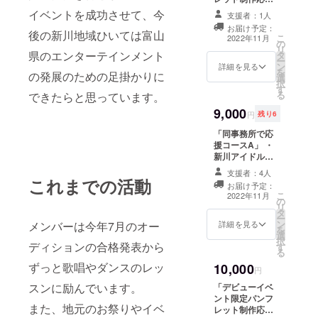
（サイン付き、
コースA」 ・11
イベントを成功させて、今
備考欄に希望メ
支援者：1人
月12日のデ
ンバーの名前を
お届け予定：
ビューイベント
後の新川地域ひいては富山
こ
記載してくださ
2022年11月
の
の模様を収めた
リ
い）1枚
県のエンターテインメント
タ
パンフレット
ー
ン
（全支援者共
詳細を見る
を
の発展のための足掛かりに
選
通） A4サイズ、
択
す
カラー、1冊 ・
る
できたらと思っています。
パンフレットに
9,000
支援者様のお名
円
残り6
前を掲載（会社
「同事務所で応
名、個人名、
援コースA」 ・
ニックネームで
新川アイドルプ
も可能） ※備考
ロジェクトのメ
欄に掲載するお
支援者：4人
ンバーと同事務
名前をご記入く
これまでの活動
お届け予定：
所の富山PRガー
ださい ・メン
こ
2022年11月
の
ル（仮）の
バーからのお礼
リ
タ
CD「WEALTH
コメント＆サイ
ー
ン
」
詳細を見る
メンバーは今年7月のオー
ンが入ったA4
を
選
「MOUNTAIN」
メッセージカー
択
ディションの合格発表から
す
「PR」「常夏ロ
ド（全支援者共
る
マンスA」「常
通） A4サイズ、
ずっと歌唱やダンスのレッ
10,000
夏ロマンス
円
片面カラー、1枚
B」、謎ファイ
スンに励んでいます。
「デビューイベ
ルとやま観光の
ント限定パンフ
CD「アンソロ
また、地元のお祭りやイベ
レット制作応援
ジー１」「サー