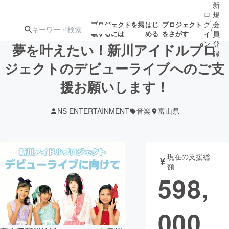
新
ロ
規
グ
会
プロジェクトを掲
はじ
プロジェクト
/
載するには
める
をさがす
イ
員
ン
登
夢を叶えたい！新川アイドルプロ
録
ジェクトのデビューライブへのご支
援お願いします！
人気のプロ
注目のリ
注目の新着プロ
募集終了が近いプ
もうすぐ公開
ジェクト
ターン
ジェクト
ロジェクト
されます
NS ENTERTAINMENT
音楽
富山県
アート・写真
音楽
現在の支援総
テクノロジー・ガジェット
ゲーム・サ
額
598,
映像・映画
書籍・雑誌
000
ビジネス・起業
チャレンジ