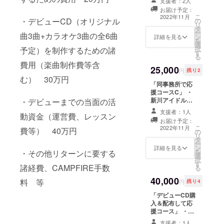
支援者：2人
定）1枚 ・11月
11月12日のデ
12日に開催予定
お届け予定：
ビューイベント
こ
2022年11月
のデビューイベ
・デビューCD（オリジナル
の
の模様を収めた
リ
ントの一般入場
タ
パンフレット
ー
整理券 1名分 ※
曲3曲+カラオケ3曲の全6曲
ン
（全支援者共
詳細を見る
を
メールにて整理
選
通） A4サイズ、
択
予定）を制作するための諸
番号をお伝えい
す
カラー、5冊 ・
る
たします。
パンフレットに
費用（楽曲制作費等含
25,000
支援者様のお名
円
残り2
前を掲載（会社
む） 30万円
「同事務所で応
名、個人名、
援コースC」 ・
ニックネームで
新川アイドルプ
・デビューまでの当面の活
も可能） ※備考
ロジェクトのメ
欄に掲載するお
支援者：1人
動資金（運営費、レッスン
ンバーおよび同
名前をご記入く
お届け予定：
事務所の富山PR
ださい。会社名
こ
2022年11月
費等） 40万円
の
ガール（仮）、
の場合はロゴ掲
リ
タ
富山PRキッズ
載も可能です。
ー
ン
（仮）のメン
詳細を見る
・メンバーから
を
・その他リターンに要する
選
バーの1時間個人
のお礼コメント
択
す
撮影権（富山県
＆サインが入っ
諸経費、CAMPFIRE手数
る
内） ※日程や場
たA4メッセージ
40,000
所は支援者様と
カード（全支援
料 等
円
残り4
の打ち合わせに
者共通） A4サイ
「デビューCD購
なります。備考
ズ、片面カ
入＆配布して応
欄に希望のメン
ラー、5枚 ・11
援コース」 ・メ
バーを記載して
月に発売予定の
ンバーからのお
ください。 ※ス
デビューシング
支援者：1人