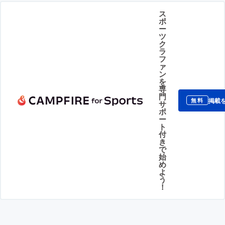
ス
ポ
ー
ツ
ク
ラ
フ
ァ
ン
を
専
門
掲載
無料
サ
ポ
ー
ト
付
き
で
始
め
よ
う
！