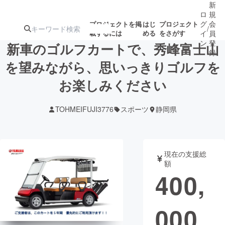
新
ロ
規
グ
会
プロジェクトを掲
はじ
プロジェクト
/
載するには
める
をさがす
イ
員
ン
登
新車のゴルフカートで、秀峰富士山
録
を望みながら、思いっきりゴルフを
お楽しみください
人気のプロ
注目のリ
注目の新着プロ
募集終了が近いプ
もうすぐ公開
ジェクト
ターン
ジェクト
ロジェクト
されます
TOHMEIFUJI3776
スポーツ
静岡県
アート・写真
音楽
現在の支援総
テクノロジー・ガジェット
ゲーム・サ
額
400,
映像・映画
書籍・雑誌
000
ビジネス・起業
チャレンジ