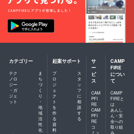
カテゴリー
起案サポート
サ
CAMP
ー
FIRE
テク
ま
プ
ス
ビ
につい
ノロ
ち
ロ
タ
ス
て
ジー
づ
ジ
ッ
・ガ
く
ェ
フ
CAM
CAMP
ジェ
り
ク
に
PFI
FIREと
ット
・
ト
相
RE
は
地
を
談
CAM
あんし
域
作
す
PFI
ん・安
活
る
る
RE
全への
性
資
コ
取り組
化
料
ミュ
み