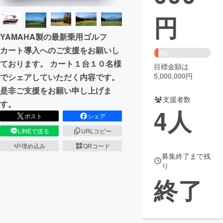
円
まちづくり・地域活性化
YAMAHA製の最新乗用ゴルフ
カート導入へのご支援をお願いし
CAMPFIRE for Social Good
CAMPFIRE Creation
8%
ております。 カート１台１０名様
CAMPFIREふるさと納税
machi-ya
コミュニティ
目標金額は
5,000,000円
でシェアしていただく内容です。
是非ご支援をお願い申し上げま
支援者数
す。
4
人
ポスト
シェア
LINEで送る
URLコピー
埋め込み
QRコード
募集終了まで残
り
終了