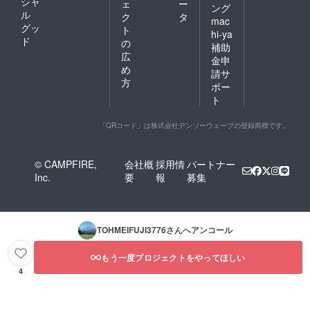
シャ
ェ
ー
ング
ル
ク
タ
mac
グッ
ト
hi-ya
ド
の
補助
広
金申
め
請サ
方
ポー
ト
「QRコード」は株式会社デンソーウェーブの登録商標です。
© CAMPFIRE,
会社概
採用情
パートナー
Inc.
要
報
募集
TOHMEIFUJI3776
さんへアンコール
もう一度プロジェクトをやってほしい
4