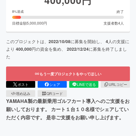
終了
8
%達成
目標金額
5,000,000
円
支援者数
4
人
このプロジェクトは、
2022/10/08
に募集を開始し、
4
人の支援に
より
400,000
円の資金を集め、
2022/12/24
に募集を終了しまし
た
もう一度プロジェクトをやってほしい
ポスト
シェア
LINEで送る
URLコピー
埋め込み
QRコード
YAMAHA製の最新乗用ゴルフカート導入へのご支援をお
願いしております。 カート１台１０名様でシェアしてい
ただく内容です。 是非ご支援をお願い申し上げます。