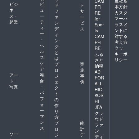
反社基
CAM
ビジ
ビ
ド
ト
本方針
PFI
ネ
ュ
フ
サ
カスタ
RE
ス・
ー
ァ
ー
マーハ
for
起業
テ
ン
ビ
ラスメ
Spor
ィ
デ
ス
ントに
ts
ー
ィ
対する
CAM
・
ン
考え方
PFI
ヘ
グ
クッ
RE
ル
と
キーポ
ふる
ス
は
リシー
さと
ケ
プ
実
納税
ア
ロ
施
AD
アー
舞
ジ
事
FOR
ト・
台
ェ
例
ALL
写真
・
ク
HIO
パ
ト
KOS
フ
の
HI
ォ
作
JFA
ー
り
クラ
マ
方
ウド
ン
プ
統
ファ
ス
ロ
計
ン
ソー
ジ
デ
ディ