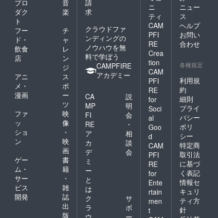
プロ
音
請
ニ
ニュー
ダク
楽
求
ティ
ス
ト
CAM
ヘルプ
クラウドファ
フー
チ
PFI
お問い
ンディングの
ド・
ャ
RE
合わせ
ノウハウを無
飲食
レ
Crea
料で学ぼう
店
ン
tion
各種規定
CAMPFIRE
ジ
CAM
アカデミー
アニ
ス
利用規
PFI
メ・
ポ
約
RE
漫画
ー
CA
説
細則
for
ツ
MP
明
プライ
Soci
ファ
映
FI
会
バシー
al
ッ
像
RE
・
ポリ
Goo
ショ
・
ア
相
シー
d
ン
映
カ
談
特定商
CAM
画
デ
会
取引法
PFI
ゲー
書
ミ
に基づ
RE
ム・
籍
ー
く表記
for
サー
・
と
情報セ
Ente
ビス
雑
は
キュリ
rtain
開発
誌
ク
サ
ティ方
men
出
ラ
ポ
針
t
版
ウ
ー