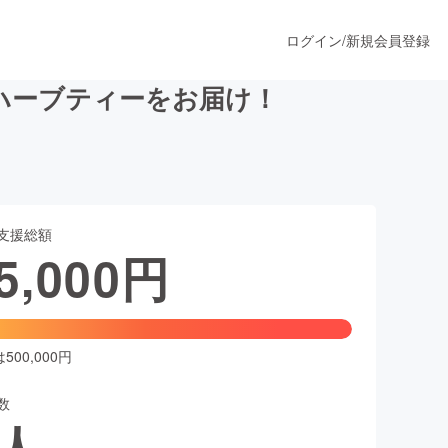
ログイン
/
新規会員登録
ハーブティーをお届け！
うすぐ公開されます
支援総額
プロダクト
5,000
円
ファッション
スポーツ
00,000円
数
ア
ソーシャルグッド
人