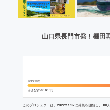
山口県長門市発！棚田
129
%達成
目標金額
500,000
円
このプロジェクトは、
2022/11/07
に募集を開始し、
88