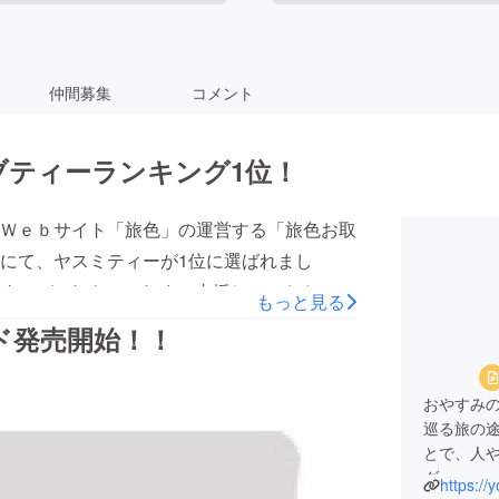
仲間募集
コメント
ブティーランキング1位！
Ｗｅｂサイト「旅色」の運営する「旅色お取
にて、ヤスミティーが1位に選ばれまし
hol_free/harb-tea/これも、これまで支援していただいた
もっと見る
ミティーは2022年1月に発売開始してか
ド発売開始！！
愛飲していただくことができております。本
ンド」の商品化に向けて準備中です。ブ
おやすみ
ングラスをメインに、ローゼル、ローズマ
巡る旅の
の夕暮れを想像させるようなティーに仕上げ
とで、人
タイムを楽しんでいただけるようなハーブ
ダー。