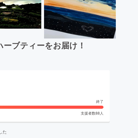
ハーブティーをお届け！
終了
支援者数
88
人
した