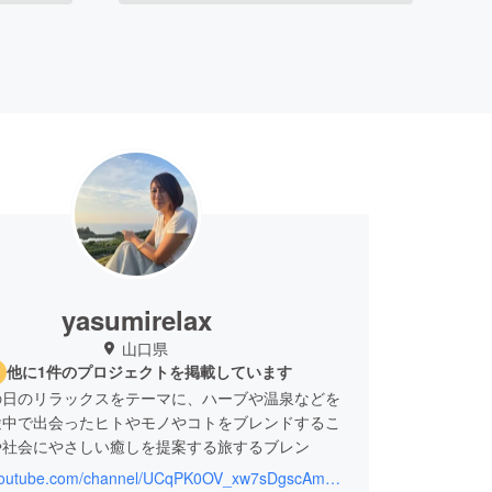
yasumirelax
山口県
他に1件のプロジェクトを掲載しています
の日のリラックスをテーマに、ハーブや温泉などを
途中で出会ったヒトやモノやコトをブレンドするこ
や社会にやさしい癒しを提案する旅するブレン
https://youtube.com/channel/UCqPK0OV_xw7sDgscAmdBBkg