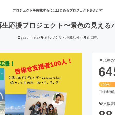
プロジェクトを掲載するには
はじめる
プロジェクトをさがす
再生応援プロジェクト〜景色の見える
yasumirelax
まちづくり・地域活性化
山口県
注目のリターン
注目の新着プロジェクト
募集終了が近いプロジェクト
も
現在の
音楽
舞台・パフォーマンス
64
ゲーム・サービス開発
フード・飲食店
129%
書籍・雑誌出版
アニメ・漫画
目標金額は5
支援者
チャレンジ
ビューティー・ヘルスケ
88