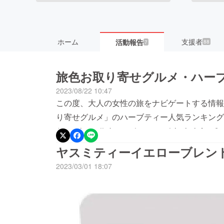
ホーム
支援者
活動報告
88
7
旅色お取り寄せグルメ・ハー
2023/08/22 10:47
この度、大人の女性の旅をナビゲートする情報
り寄せグルメ」のハーブティー人気ランキング
た！！https://tabiiro.jp/otoriyose/alco
皆様のおかげです。ありがとうございます！ヤス
ヤスミティーイエローブレン
ら、たくさんの場所へ旅をし、たくさんの方に
2023/03/01 18:07
当に嬉しいことです。只今、新作「ピンクブレ
ルー、イエローに続くピンクブレンドは、レモ
リー、タイムをブレンドし、シックで淡い、秋
ます。棚田の美しい夕暮れを感じながらティー