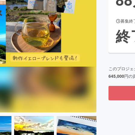
募集終
CAMPFIRE for Social Good
CAMPFIRE Creation
終
CAMPFIREふるさと納税
machi-ya
コミュニティ
このプロジェ
645,000
円の