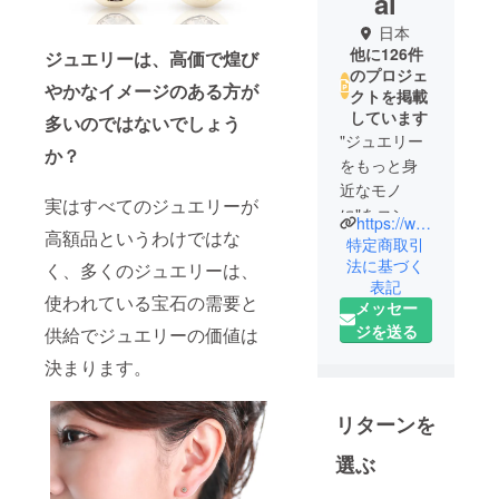
al
日本
他に126件
ジュエリーは、高価で煌び
のプロジェ
やかなイメージのある方が
クトを掲載
しています
多いのではないでしょう
"ジュエリー
か？
をもっと身
近なモノ
実はすべてのジュエリーが
に"をコンセ
https://www.instagram.com/charme____official/
高額品というわけではな
プトに
特定商取引
非常識な宝
法に基づく
く、多くのジュエリーは、
表記
石をジュエ
使われている宝石の需要と
メッセー
リーに作り
ジを送る
供給でジュエリーの価値は
替え、適正
価格で提供
決まります。
している新
しいブラン
リターンを
ドです。
選ぶ