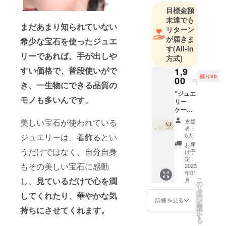
目標金額
未達でも
まだあまり知られていない
リターン
が届きま
希少な宝石を使ったジュエ
す
(All-in
リーであれば、手が出しや
方式)
すい価格で、普段使いがで
1,9
残り30
00
円
き、一生物にできる品質の
"ジュエ
モノも多いんです。
リー
ケー
ス
美しい宝石が使われている
支援
ショッ
者：
パー
0人
ジュエリーは、着飾るとい
c1 [詳
お届
細] ケー
うだけではなく、自分自身
け予
スサイ
定：
もその美しい宝石に感動
ズ
2023
年01
（約）
こ
し、
見ているだけで心を潤
月
：縦
の
リ
40mm×
タ
してくれたり、華やかな気
ー
横
ン
詳細を見る
を
50mm
選
持ちにさせてくれます。
択
※こちら
す
る
の価格