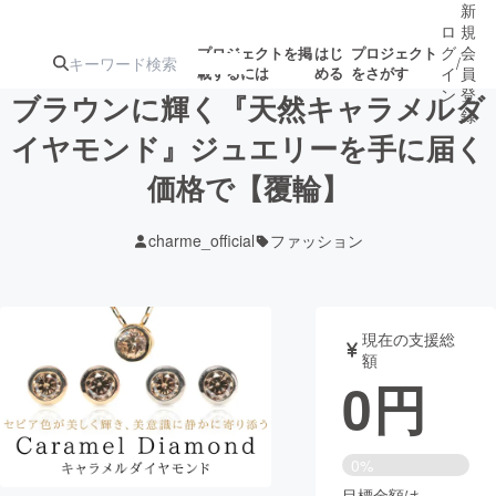
新
ロ
規
グ
会
プロジェクトを掲
はじ
プロジェクト
/
載するには
める
をさがす
イ
員
ン
登
ブラウンに輝く『天然キャラメルダ
録
イヤモンド』ジュエリーを手に届く
価格で【覆輪】
人気のプロ
注目のリ
注目の新着プロ
募集終了が近いプ
もうすぐ公開
ジェクト
ターン
ジェクト
ロジェクト
されます
charme_official
ファッション
アート・写真
音楽
現在の支援総
テクノロジー・ガジェット
ゲーム・サ
額
0
円
映像・映画
書籍・雑誌
0%
ビジネス・起業
チャレンジ
目標金額は