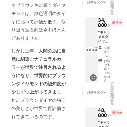
ゴール
プ：縦
ン
給状
詳細を見る
収納し
を
もブラウン色に輝くダイヤ
ド) or
3.1mm
選
況、製
ていた
択
K10WG
×横
す
造工程
だけま
モンドは、無色透明のダイ
る
(ホワイ
3.1mm
上の都
す。"
34,
トゴー
キャッ
合等に
ヤに比べて評価が低く、取
残り30
ルド)
800
チ：地
より出
円
※オプ
金+シリ
り扱う宝石商は今もほとん
荷時期
"キャラ
ション
コン 付
が遅れ
メルダ
どありません。
からお
属品：
る場合
イヤモ
選びく
品質保
がござ
ンドピ
ださ
証書 ※
いま
支援
しかし近年、
人間の肌に自
アス 合
い。
こちら
す。 ※
者：
計
トップ
の価格
0人
写真と
然に馴染むナチュラルカ
0.2ct
サイズ
には消
実際の
お届
p2 [詳
(約)：縦
費税・
け予
商品で
ラーが世界で注目されるよ
細] 素
4.8mm
定：
送料が
は、
材：
2023
×横
含まれ
うになり、世界的にブラウ
ディス
年01
K10YG(
4.8mm
ます。
プレイ
こ
月
イエ
チェー
ンダイヤモンドの認知度が
の
※ご注文
によっ
リ
ロー
ンの長
タ
状況、
て色合
ー
少しずつ上がってきまし
ゴール
さ(約)：
ン
使用部
詳細を見る
いに違
を
ド) or
45cm（
選
材の供
いが生
択
た。
ブラウンダイヤの独自
K10WG
調節可
す
給状
じる場
る
(ホワイ
能） 付
況、製
合がご
の美しさが世界で再評価さ
48,
トゴー
属品：
造工程
ざいま
残り30
ルド)
800
品質保
上の都
す。ご
れてきているのです。
円
※オプ
証書 ※
合等に
了承下
"キャラ
ション
こちら
より出
さい。
メルダ