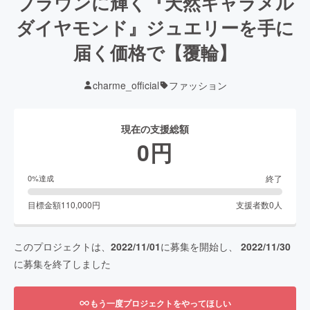
ブラウンに輝く『天然キャラメル
ダイヤモンド』ジュエリーを手に
届く価格で【覆輪】
charme_official
ファッション
現在の支援総額
0
円
終了
0
%達成
目標金額
110,000
円
支援者数
0
人
このプロジェクトは、
2022/11/01
に募集を開始し、
2022/11/30
に募集を終了しました
もう一度プロジェクトをやってほしい