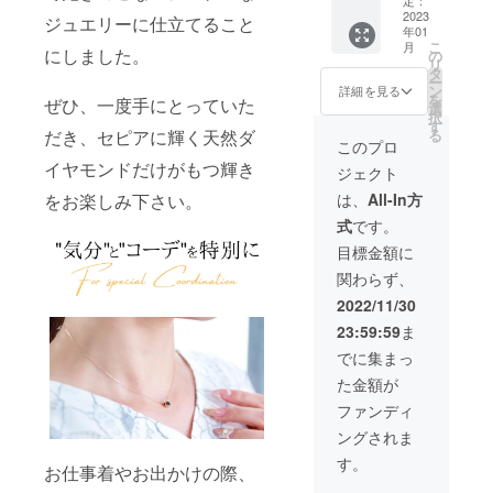
含まれ
によっ
イヤモ
が、厳
5.3mm
材：
2023
ます。
て色合
ジュエリーに仕立てること
ンドを
選した
年01
チェー
K10YG(
※ご注文
いに違
使用し
ブラウ
こ
月
ンの長
イエ
にしました。
状況、
の
いが生
ている
ンダイ
リ
さ(約)：
ロー
使用部
タ
じる場
ため、
ヤモン
ー
45cm（
ゴール
材の供
ン
合がご
詳細を見る
写真に
ドを使
を
ぜひ、一度手にとっていた
調節可
ド) or
給状
選
ざいま
はない
用して
択
能） 付
K10WG
況、製
す
す。ご
内包物
おりま
る
だき、セピアに輝く天然ダ
属品：
(ホワイ
造工程
了承下
このプロ
が入っ
す。 程
品質保
トゴー
上の都
さい。
ている
よい大
イヤモンドだけがもつ輝き
ジェクト
証書 ※
ルド)
合等に
※写真は
場合が
きさの
こちら
※オプ
より出
サンプ
は、
All-In方
をお楽しみ下さい。
ござい
天然ブ
の価格
ション
荷時期
ルで
ます。
ラウン
式
です。
には消
からお
が遅れ
す。天
予めご
ダイヤ
費税・
選びく
る場合
然ブラ
目標金額に
了承く
モンド
送料が
ださ
がござ
ウンダ
ださ
を使用
関わらず、
含まれ
い。
いま
イヤモ
い。 [内
したシ
ます。
トップ
す。 ※
ンドを
2022/11/30
容] 鑑定
ンプル
※ご注文
サイズ
写真と
使用し
歴34年
なデザ
23:59:59
ま
状況、
(約)：縦
実際の
ている
の熟練
インの
使用部
7.5mm
商品で
ため、
でに集まっ
バイ
ネック
材の供
×横
は、
写真に
ヤー
レス
た金額が
給状
7.5mm
ディス
はない
が、厳
で、普
況、製
チェー
プレイ
内包物
ファンディ
選した
段使い
造工程
ンの長
によっ
が入っ
ブラウ
からオ
ングされま
上の都
さ(約)：
て色合
ている
ンダイ
フィス
合等に
45cm（
いに違
場合が
す。
ヤモン
と幅広
お仕事着やお出かけの際、
より出
調節可
いが生
ござい
ドを使
いシー
荷時期
能） 付