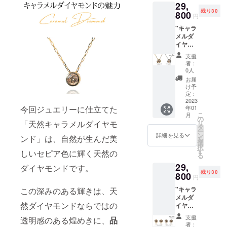
29,
には消
残り30
費税・
800
円
送料が
"キャラ
含まれ
メルダ
ます。
イヤモ
※ご注文
ンド
状況、
支援
ネック
使用部
者：
レス
材の供
0人
0.1ct ア
給状
お届
クセサ
況、製
け予
リー n1
造工程
定：
[詳 細]
2023
上の都
年01
今回ジュエリーに仕立てた
素
合等に
こ
月
材：
より出
の
リ
「天然キャラメルダイヤモ
K10YG(
荷時期
タ
ー
イエ
が遅れ
ン
詳細を見る
ンド」は、自然が生んだ美
を
ロー
る場合
選
択
ゴール
がござ
す
しいセピア色に輝く天然の
る
ド) or
いま
29,
K10WG
す。 ※
ダイヤモンドです。
残り30
(ホワイ
800
写真と
円
トゴー
実際の
"キャラ
この深みのある輝きは、天
ルド)
商品で
メルダ
※オプ
は、
然ダイヤモンドならではの
イヤモ
ション
ディス
ンドピ
からお
プレイ
支援
透明感のある煌めきに、
品
アス 合
選びく
によっ
者：