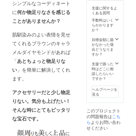
じる場
ます。
用して
ンに
シンプルなコーディネート
が遅れ
属品：
合がご
予めご
おりま
マッチ
支援に関するよ
る場合
品質保
ざいま
了承く
に
何か物足りなさを感じる
す。 程
する、
くある質問
がござ
証書 ※
す。ご
ださ
よい大
永く愛
いま
こちら
了承下
ことがありませんか？
手数料はいく
い。 [内
きさの
用でき
す。 ※
の価格
さい。
らかかります
容] 鑑定
天然ブ
るジュ
写真と
には消
※写真は
か？
歴34年
ラウン
エリー
肌馴染みのよい表情を見せ
実際の
費税・
サンプ
の熟練
ダイヤ
です。"
商品で
送料が
ルで
目標金額に届
バイ
モンド
てくれるブラウンのキャラ
は、
含まれ
す。天
かなかった場
ヤー
を使用
ディス
ます。
然ブラ
合どうなりま
が、厳
したシ
メルダイヤモンドがあれば
プレイ
※ご注文
ウンダ
すか？
選した
ンプル
によっ
状況、
イヤモ
ブラウ
なデザ
「
あとちょっと物足りな
て色合
使用部
ンドを
支援で困った
ンダイ
インの
いに違
材の供
使用し
時はどこに相
い
」を簡単に解決してくれ
ヤモン
ネック
いが生
給状
ている
談したらいい
ドを使
レス
じる場
況、製
ます。
ため、
ですか？
用して
で、普
合がご
造工程
写真に
おりま
段使い
ざいま
上の都
はない
す。 程
からオ
ヘルプページを
アクセサリーだと少し物足
す。ご
合等に
内包物
よい大
フィス
見る
了承下
より出
が入っ
きさの
と幅広
りない。気分も上げたい！
さい。
荷時期
ている
天然ブ
いシー
※写真は
が遅れ
場合が
ラウン
ンに
そんな時にとてもピッタリ
このプロジェクト
サンプ
る場合
ござい
ダイヤ
マッチ
の問題報告は
こち
ルで
がござ
ます。
モンド
な宝石です。
する、
す。天
いま
ら
よりお問い合わ
予めご
を使用
永く愛
然ブラ
す。 ※
了承く
したシ
せください
用でき
ウンダ
写真と
ださ
ンプル
るジュ
イヤモ
実際の