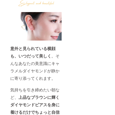
い。 [内
なデザ
エリー
ンドを
商品で
容] 鑑定
インの
です。"
使用し
は、
歴34年
ネック
ている
ディス
の熟練
レス
ため、
プレイ
バイ
で、普
写真に
によっ
ヤー
段使い
はない
て色合
が、厳
からオ
内包物
いに違
選した
フィス
が入っ
いが生
ブラウ
と幅広
ている
じる場
ンダイ
いシー
場合が
合がご
ヤモン
ンに
ござい
ざいま
ドを使
マッチ
意外と見られている横顔
ます。
す。ご
用して
する、
予めご
了承下
おりま
永く愛
も、いつだって美しく
。そ
了承く
さい。
す。 程
用でき
ださ
※写真は
よい大
るジュ
んなあなたの美意識にキャ
い。 [内
サンプ
きさの
エリー
容] 鑑定
ルで
天然ブ
ラメルダイヤモンドが静か
です。 "
歴34年
す。天
ラウン
に寄り添ってくれます。
の熟練
然ブラ
ダイヤ
バイ
ウンダ
モンド
ヤー
イヤモ
を使用
気持ちを引き締めたい朝な
が、厳
ンドを
したシ
選した
使用し
ンプル
ど、
上品なブラウンに輝く
ブラウ
ている
なデザ
ンダイ
ため、
インの
ダイヤモンドピアスを身に
ヤモン
写真に
ネック
ドを使
はない
レス
着けるだけでちょっと自信
用して
内包物