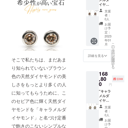
からお
の価格
荷時期
※写真は
イヤモ
選びく
には消
が遅れ
サンプ
ンド
ださ
費税・
る場合
ルで
支援
ネック
い。 ダ
送料が
がござ
者：
す。天
レス
イヤモ
含まれ
0人
いま
然ブラ
0.3ct
ンド：
ます。
す。 ※
お届
ウンダ
n3 [詳
片耳
※ご注文
け予
写真と
イヤモ
細] 素
0.1ct(両
定：
状況、
実際の
ンドを
材：
2023
耳合計
使用部
商品で
使用し
年01
K10YG(
0.2ct)
材の供
は、
ている
こ
月
イエ
ピアス
の
給状
ディス
ため、
リ
ロー
トッ
タ
況、製
プレイ
写真に
ー
ゴール
プ：縦
ン
造工程
詳細を見る
によっ
はない
を
そこで私たちは、まだあま
ド) or
3.9mm
選
上の都
て色合
内包物
択
K10WG
×横
す
合等に
いに違
が入っ
る
り知られていないブラウン
(ホワイ
3.9mm
より出
いが生
ている
168
トゴー
キャッ
荷時期
じる場
場合が
色の天然ダイヤモンドの美
ルド)
,80
チ：地
が遅れ
合がご
残り30
ござい
※オプ
金+シリ
0
る場合
ざいま
しさをもっとより多くの人
ます。
円
ション
コン 付
がござ
す。ご
予めご
からお
"キャラ
属品：
に知ってもらうために、こ
いま
了承下
了承く
選びく
メルダ
品質保
す。 ※
さい。
ださ
ださ
イヤモ
のセピア色に輝く天然ダイ
証書 ※
写真と
※写真は
い。 [内
い。
ンド
こちら
実際の
サンプ
容] 鑑定
支援
ヤモンドを「キャラメルダ
トップ
ネック
の価格
商品で
ルで
者：
歴34年
サイズ
レス
には消
は、
0人
す。天
の熟練
イヤモンド」と名づけ定番
(約)：縦
1.0ct
費税・
ディス
然ブラ
お届
バイ
5.3mm
n4 [詳
送料が
プレイ
け予
ウンダ
で飽きのこないシンプルな
ヤー
×横
細] 素
定：