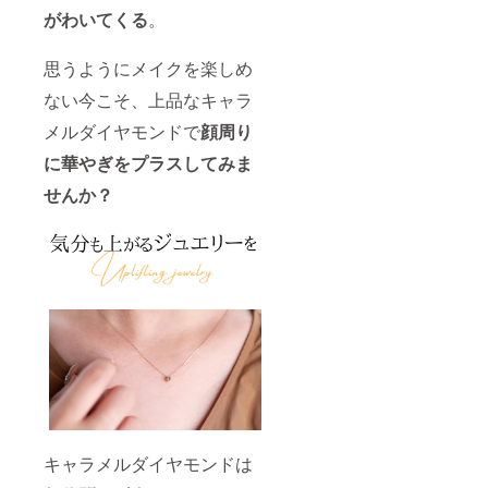
で、普
おりま
が入っ
がわいてくる
。
段使い
す。 程
ている
からオ
よい大
場合が
フィス
思うようにメイクを楽しめ
きさの
ござい
と幅広
天然ブ
ます。
いシー
ない今こそ、上品なキャラ
ラウン
予めご
ンに
ダイヤ
了承く
マッチ
メルダイヤモンドで
顔周り
モンド
ださ
する、
を使用
い。 [内
永く愛
に華やぎをプラスしてみま
したシ
容] 鑑定
用でき
ンプル
歴34年
せんか？
るジュ
なデザ
の熟練
エリー
インの
バイ
です。"
ネック
ヤー
レス
が、厳
で、普
選した
段使い
ブラウ
からオ
ンダイ
フィス
ヤモン
と幅広
ドを使
いシー
用して
ンに
おりま
マッチ
す。 程
する、
よい大
永く愛
きさの
用でき
天然ブ
キャラメルダイヤモンドは
るジュ
ラウン
エリー
ダイヤ