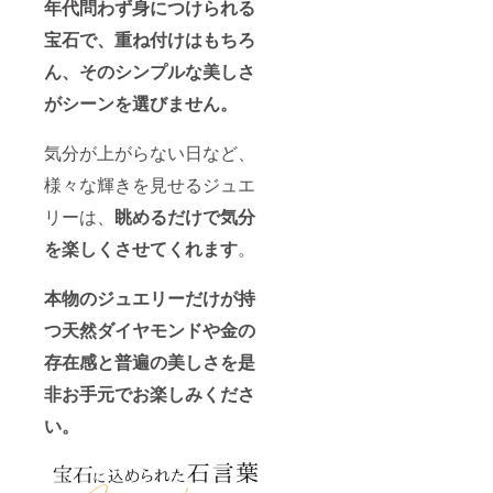
年代問わず身につけられる
です。"
モンド
を使用
宝石で、重ね付けはもちろ
したシ
ん、そのシンプルな美しさ
ンプル
なデザ
がシーンを選びません。
インの
ネック
レス
気分が上がらない日など、
で、普
段使い
様々な輝きを見せるジュエ
からオ
フィス
リーは、
眺めるだけで気分
と幅広
を楽しくさせてくれます
。
いシー
ンに
マッチ
本物のジュエリーだけが持
する、
永く愛
つ天然ダイヤモンドや金の
用でき
るジュ
存在感と普遍の美しさを是
エリー
です。"
非お手元でお楽しみくださ
い。