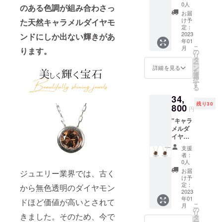
計
ださ
て色合
0人
のある色調が組み合わさっ
0.1ct
い。
いに違
お届
p1 [詳
トップ
いが生
け予
た天然キャラメルダイヤモ
細] 素
サイズ
定：
じる場
材：
2023
(約)：縦
ンドにしか出ない輝きがあ
合がご
年01
K10YG(
3.5mm
ざいま
こ
月
ります。
イエ
×横
の
す。ご
リ
ロー
3.5mm
タ
了承下
ー
ゴール
チェー
ン
さい。
詳細を見る
を
ド) or
ンの長
選
[内容]
択
K10WG
さ(約)：
す
シャル
る
(ホワイ
45cm（
ムオリ
34,
トゴー
調節可
ジナル
残り30
ルド)
800
能） 付
のジュ
円
※オプ
属品：
エリー
"キャラ
ション
品質保
ケース
メルダ
からお
証書 ※
です。
イヤモ
選びく
こちら
他には
ンド
ださ
の価格
あまり
支援
ネック
い。 ダ
には消
ない八
者：
レス
イヤモ
費税・
0人
角形の
0.2ct
ンド：
送料が
可愛ら
お届
ジュエリー業界では、古く
n2 [詳
片耳
含まれ
け予
しいデ
細] 素
0.05ct(
定：
ます。
から無色透明のダイヤモン
ザイン
材：
2023
両耳合
※ご注文
で、美
年01
K10YG(
ドほど価値が高いとされて
計0.1ct)
状況、
しく
こ
月
イエ
ピアス
の
使用部
ジュエ
リ
きました。そのため、今で
ロー
トッ
タ
材の供
リーを
ー