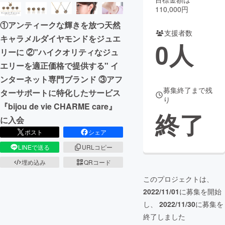
110,000円
まちづくり・地域活性化
①アンティークな輝きを放つ天然
支援者数
キャラメルダイヤモンドをジュエ
0
人
CAMPFIRE for Social Good
CAMPFIRE Creation
リーに ②"ハイクオリティなジュ
CAMPFIREふるさと納税
machi-ya
コミュニティ
エリーを適正価格で提供する" イ
ンターネット専門ブランド ③アフ
募集終了まで残
ターサポートに特化したサービス
り
『bijou de vie CHARME care』
終了
に入会
ポスト
シェア
LINEで送る
URLコピー
埋め込み
QRコード
このプロジェクトは、
2022/11/01
に募集を開始
し、
2022/11/30
に募集を
終了しました