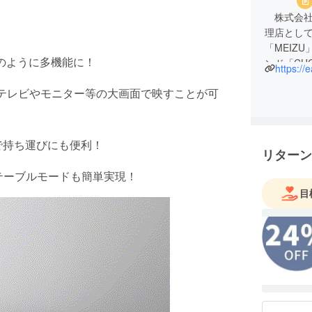
株式会社
理店として
「MEIZ
のように多機能に！
ンド「CH
https://
幅広く取
をテレビやモニター等の大画面で映すことが可
私たちは
に最適な
豊かなラ
で持ち運びにも便利！
リターン
一同、情
もテーブルモードも簡単実現！
社名「アー
目
体の調和
は、地域
し、貧困
の改善に
今後とも
お願い申