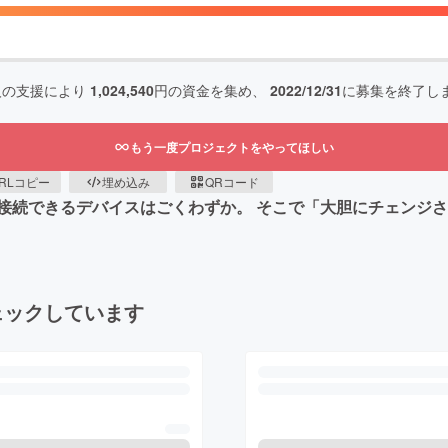
人の支援により
1,024,540
円の資金を集め、
2022/12/31
に募集を終了し
もう一度プロジェクトをやってほしい
RLコピー
埋め込み
QRコード
続できるデバイスはごくわずか。 そこで「大胆にチェンジさせ
ェックしています