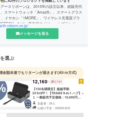
他に82件のプロジェクトを掲載しています
アースリボーンは、2015年の設立以来、総販売代
、スマートウォッチ「Amazfit」、スマートグラス
U」、イヤホン「1MORE」、ワイヤレス充電器ブラ
OETECH」など、最先端のガジェットブランドを
earth-reborn.co.jp/
り扱っております。
メッセージを送る
、「世界中の優れたブランドを発掘し、日本市場
形で提供する。消費者とブランドの架け橋となり、
イフスタイルを創造する。」この理念のもと、社員
を選ぶ
熱を持って事業に取り組んでいます。
スリボーン（Earth Reborn）」には、「地球全
標金額未達でもリターンが届きます
(All-in方式)
を願う」という想いが込められています。私たち
12,160
社会から世界へと貢献できるグローバル企業を目指
円
残り
121
地域での慈善活動や、貧困・差別といった社会課題
【150名様限定】超超早割
も微力ながら取り組んでおります。
24％OFF！【TRANX 9-in-1 ハブ】×
１ 一般販売予定価格：16,000円
（税込） ※送料無料（日本国内限
支援者：29人
、皆さまの温かいご支援を賜りますよう、心より
定） 内容物： 【TRANX】本体×1
お届け予定：2023年02月
し上げます。
（取扱説明書不要、誰でも楽に使え
ます）