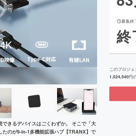
募集終
CAMPFIRE for Social Good
CAMPFIRE Creation
終
CAMPFIREふるさと納税
machi-ya
コミュニティ
このプロジェ
1,024,540
円
続できるデバイスはごくわずか。 そこで「大
が9-in-1多機能拡張ハブ【TRANX】で