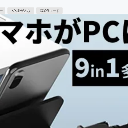
ピー
埋め込み
QRコード