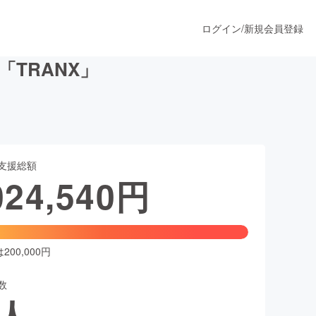
ログイン
/
新規会員登録
TRANX」
うすぐ公開されます
支援総額
プロダクト
024,540
円
ファッション
スポーツ
00,000円
数
ア
ソーシャルグッド
人