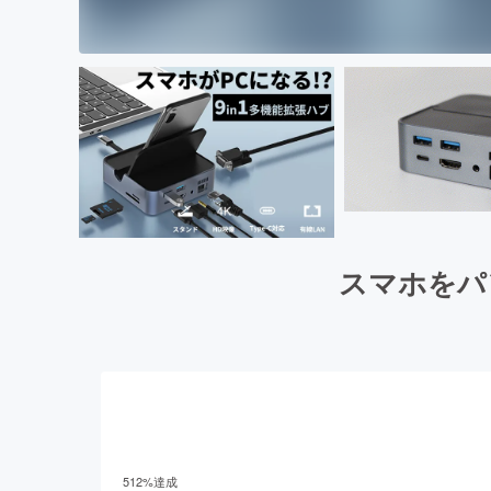
スマホをパ
512
%達成