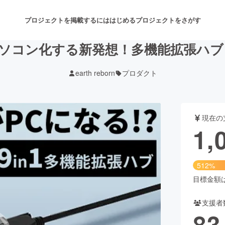
プロジェクトを掲載するには
はじめる
プロジェクトをさがす
ソコン化する新発想！多機能拡張ハブ「
earth reborn
プロダクト
注目のリターン
注目の新着プロジェクト
募集終了が近いプロジェクト
も
現在の
音楽
舞台・パフォーマンス
1,
ゲーム・サービス開発
フード・飲食店
512%
書籍・雑誌出版
アニメ・漫画
目標金額は2
支援者
チャレンジ
ビューティー・ヘルスケ
83