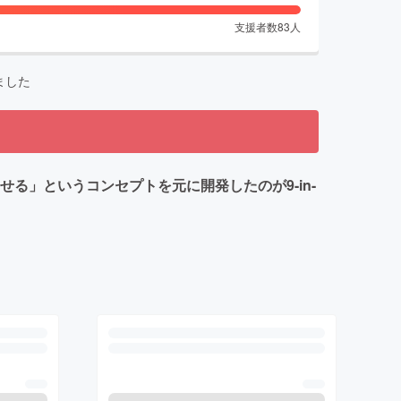
支援者数
83
人
ました
る」というコンセプトを元に開発したのが9-in-