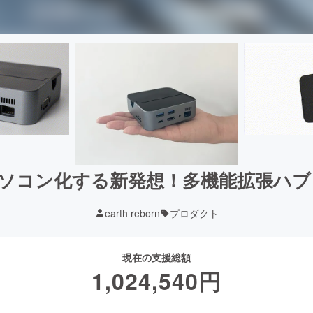
ソコン化する新発想！多機能拡張ハブ「
earth reborn
プロダクト
現在の支援総額
1,024,540
円