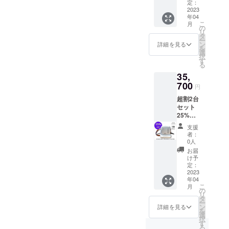
【税
定：
込・送
2023
年04
料無
こ
月
料】 高
の
リ
圧ス
タ
ー
チーム
ン
詳細を見る
を
マルチ
選
択
クリー
す
る
ナー
35,
「DEA
R
700
円
BUTLE
超割2台
R」 家
セット
中のお
25%
掃除こ
セッ
れ１台
支援
ト 一
におま
者：
般予定
かせ！
0人
価格合
お届
計
け予
47,600
定：
円
2023
年04
【税
こ
月
込・送
の
リ
料無
タ
ー
料】 高
ン
詳細を見る
を
圧ス
選
択
チーム
す
る