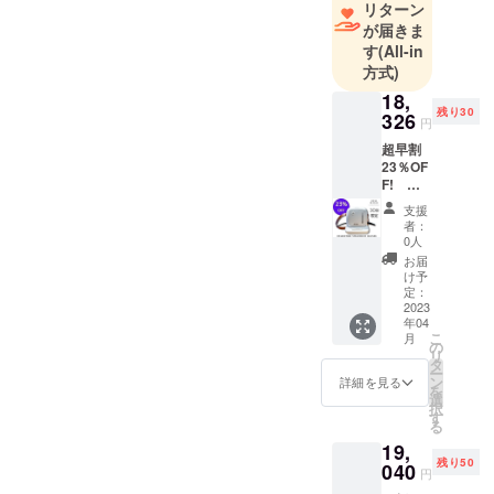
リターン
が届きま
す
(All-in
方式)
18,
残り30
326
円
超早割
23％OF
F! 一
般予定
支援
価格
者：
23,800
0人
円【税
お届
込・送
け予
料無
定：
料】 高
2023
年04
圧ス
こ
月
チーム
の
リ
マルチ
タ
ー
クリー
ン
詳細を見る
を
ナー
選
択
「DEA
す
る
R
19,
BUTLE
残り50
R」 家
040
円
中のお