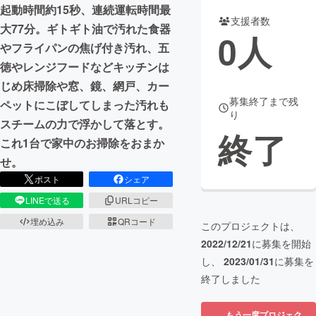
起動時間約15秒、連続運転時間最
支援者数
まちづくり・地域活性化
大77分。ギトギト油で汚れた食器
0
人
やフライパンの焦げ付き汚れ、五
徳やレンジフードなどキッチンは
CAMPFIRE for Social Good
CAMPFIRE Creation
じめ床掃除や窓、鏡、網戸、カー
CAMPFIREふるさと納税
machi-ya
コミュニティ
募集終了まで残
ペットにこぼしてしまった汚れも
り
スチームの力で浮かして落とす。
終了
これ1台で家中のお掃除をおまか
せ。
ポスト
シェア
LINEで送る
URLコピー
埋め込み
QRコード
このプロジェクトは、
2022/12/21
に募集を開始
し、
2023/01/31
に募集を
終了しました
もう一度プロジェク