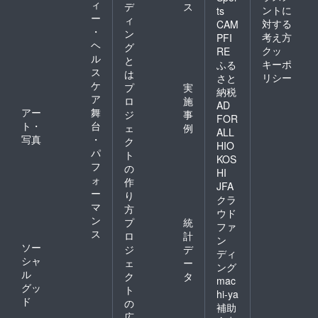
ィ
デ
ス
ントに
ts
ー
ィ
対する
CAM
・
ン
考え方
PFI
ヘ
グ
クッ
RE
ル
と
キーポ
ふる
ス
は
リシー
さと
ケ
プ
実
納税
ア
ロ
施
AD
アー
舞
ジ
事
FOR
ト・
台
ェ
例
ALL
写真
・
ク
HIO
パ
ト
KOS
フ
の
HI
ォ
作
JFA
ー
り
クラ
マ
方
ウド
ン
プ
統
ファ
ス
ロ
計
ン
ソー
ジ
デ
ディ
シャ
ェ
ー
ング
ル
ク
タ
mac
グッ
ト
hi-ya
ド
の
補助
広