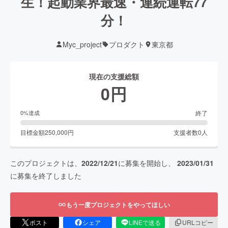
生！起動業界最速・連続運転77
分！
Myc_project
プロダクト
東京都
現在の支援総額
0
円
終了
0
%達成
目標金額
250,000
円
支援者数
0
人
このプロジェクトは、
2022/12/21
に募集を開始し、
2023/01/31
に募集を終了しました
もう一度プロジェクトをやってほしい
ポスト
シェア
LINEで送る
URLコピー