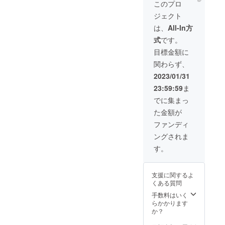
マルチ
このプロ
クリー
ジェクト
ナー
「DEA
は、
All-In方
R
式
です。
BUTLE
R」 家
目標金額に
中のお
関わらず、
掃除こ
れ１台
2023/01/31
におま
23:59:59
ま
かせ！
でに集まっ
た金額が
ファンディ
ングされま
す。
支援に関するよ
くある質問
手数料はいく
らかかります
か？