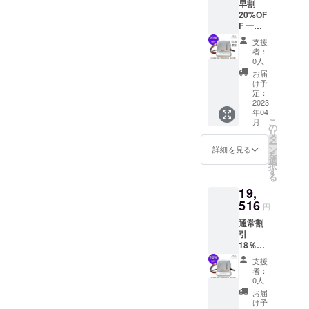
早割
掃除こ
20%OF
れ１台
F 一般
におま
予定価
かせ！
支援
格
者：
23,800
0人
円
お届
【税
け予
込・送
定：
料無
2023
年04
料】 先
こ
月
着50名
の
リ
様限
タ
ー
定！ 高
ン
詳細を見る
を
圧ス
選
択
チーム
す
る
マルチ
19,
クリー
ナー
516
円
「DEA
通常割
R
引
BUTLE
18％OF
R」 家
F 一般
中のお
支援
予定価
掃除こ
者：
格
れ１台
0人
23,800
におま
お届
円
かせ！
け予