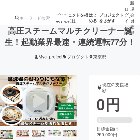
新
ロ
規
グ
会
プロジェクトを掲
はじ
プロジェクト
/
載するには
める
をさがす
イ
員
ン
登
高圧スチームマルチクリーナー誕
録
生！起動業界最速・連続運転77分！
人気のプロ
注目のリ
注目の新着プロ
募集終了が近いプ
もうすぐ公開
Myc_project
プロダクト
東京都
ジェクト
ターン
ジェクト
ロジェクト
されます
アート・写真
音楽
現在の支援総
額
0
円
テクノロジー・ガジェット
ゲーム・サ
映像・映画
書籍・雑誌
0%
目標金額は
250,000円
ビジネス・起業
チャレンジ