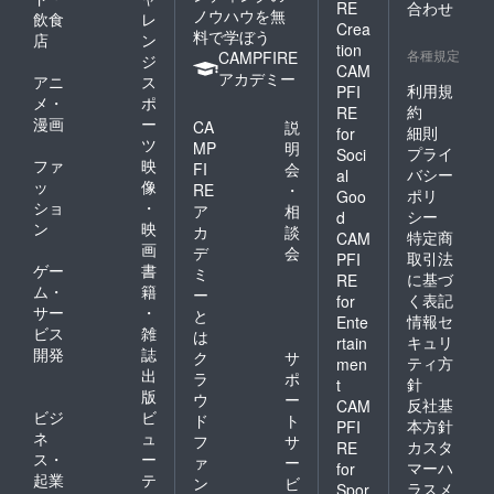
RE
合わせ
ノウハウを無
飲食
レ
Crea
料で学ぼう
店
ン
tion
各種規定
CAMPFIRE
ジ
CAM
アカデミー
アニ
ス
利用規
PFI
メ・
ポ
約
RE
漫画
ー
CA
説
細則
for
ツ
MP
明
プライ
Soci
ファ
映
FI
会
バシー
al
ッ
像
RE
・
ポリ
Goo
ショ
・
ア
相
シー
d
ン
映
カ
談
特定商
CAM
画
デ
会
取引法
PFI
ゲー
書
ミ
に基づ
RE
ム・
籍
ー
く表記
for
サー
・
と
情報セ
Ente
ビス
雑
は
キュリ
rtain
開発
誌
ク
サ
ティ方
men
出
ラ
ポ
針
t
版
ウ
ー
反社基
CAM
ビジ
ビ
ド
ト
本方針
PFI
ネ
ュ
フ
サ
カスタ
RE
ス・
ー
ァ
ー
マーハ
for
起業
テ
ン
ビ
ラスメ
Spor