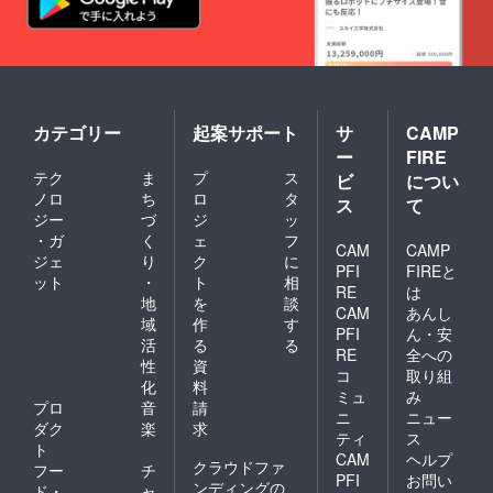
カテゴリー
起案サポート
サ
CAMP
ー
FIRE
テク
ま
プ
ス
ビ
につい
ノロ
ち
ロ
タ
ス
て
ジー
づ
ジ
ッ
・ガ
く
ェ
フ
CAM
CAMP
ジェ
り
ク
に
PFI
FIREと
ット
・
ト
相
RE
は
地
を
談
CAM
あんし
域
作
す
PFI
ん・安
活
る
る
RE
全への
性
資
コ
取り組
化
料
ミュ
み
プロ
音
請
ニ
ニュー
ダク
楽
求
ティ
ス
ト
CAM
ヘルプ
クラウドファ
フー
チ
PFI
お問い
ンディングの
ド・
ャ