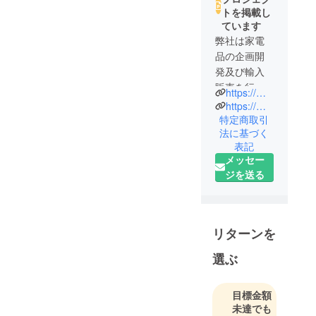
トを掲載し
ています
弊社は家電
品の企画開
発及び輸入
販売を行っ
https://myc-info.com
ておりま
https://mycofficial.thebase.in/
す。
特定商取引
法に基づく
単に既存製
表記
品を輸入販
メッセー
売するので
ジを送る
はなく、日
本の生活や
環境に合わ
せてローカ
リターンを
ライズ
選ぶ
し発売して
おります。
目標金額
未達でも