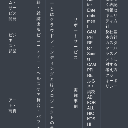
ム・
籍
ー
く表記
for
サー
・
と
情報セ
Ente
ビス
雑
は
キュリ
rtain
開発
誌
ク
サ
ティ方
men
出
ラ
ポ
針
t
版
ウ
ー
反社基
CAM
ビジ
ビ
ド
ト
本方針
PFI
ネ
ュ
フ
サ
カスタ
RE
ス・
ー
ァ
ー
マーハ
for
起業
テ
ン
ビ
ラスメ
Spor
ィ
デ
ス
ントに
ts
ー
ィ
対する
CAM
・
ン
考え方
PFI
ヘ
グ
クッ
RE
ル
と
キーポ
ふる
ス
は
リシー
さと
ケ
プ
実
納税
ア
ロ
施
AD
アー
舞
ジ
事
FOR
ト・
台
ェ
例
ALL
写真
・
ク
HIO
パ
ト
KOS
フ
の
HI
ォ
作