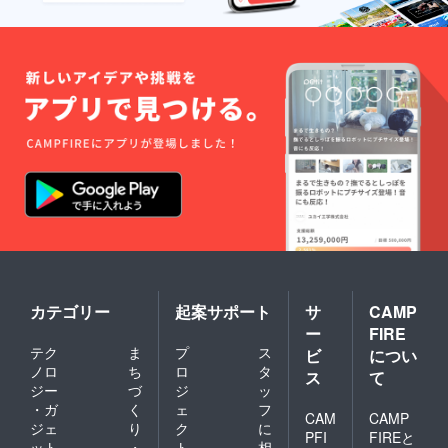
カテゴリー
起案サポート
サ
CAMP
ー
FIRE
テク
ま
プ
ス
ビ
につい
ノロ
ち
ロ
タ
ス
て
ジー
づ
ジ
ッ
・ガ
く
ェ
フ
CAM
CAMP
ジェ
り
ク
に
PFI
FIREと
ット
・
ト
相