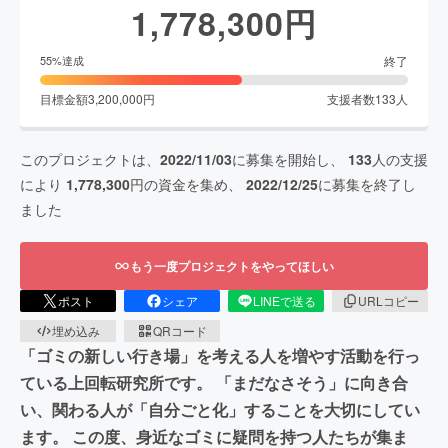
1,778,300
円
終了
55
%達成
目標金額
3,200,000
円
支援者数
133
人
このプロジェクトは、
2022/11/03
に募集を開始し、
133
人の支援
により
1,778,300
円の資金を集め、
2022/12/25
に募集を終了し
ました
もう一度プロジェクトをやってほしい
ポスト
シェア
LINEで送る
URLコピー
埋め込み
QRコード
「ゴミの新しい行き場」を考える人を増やす活動を行っ
ている上回転研究所です。 「まだなさそう」に向き合
い、関わる人が「自分ごと化」することを大切にしてい
ます。 この度、身近なゴミに疑問を持つ人たちが集ま