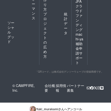
JFA
ー
り
クラ
マ
方
ウド
ン
プ
統
ファ
ス
ロ
計
ン
ソー
ジ
デ
ディ
シャ
ェ
ー
ング
ル
ク
タ
mac
グッ
ト
hi-ya
ド
の
補助
広
金申
め
請サ
方
ポー
ト
「QRコード」は株式会社デンソーウェーブの登録商標です。
© CAMPFIRE,
会社概
採用情
パートナー
Inc.
要
報
募集
Yuki_murakami
さんへアンコール