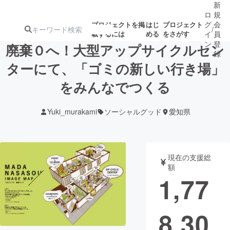
新
ロ
規
グ
会
プロジェクトを掲
はじ
プロジェクト
/
載するには
める
をさがす
イ
員
ン
登
廃棄０へ！大型アップサイクルセン
録
ターにて、「ゴミの新しい行き場」
をみんなでつくる
人気のプロ
注目のリ
注目の新着プロ
募集終了が近いプ
もうすぐ公開
ジェクト
ターン
ジェクト
ロジェクト
されます
Yuki_murakami
ソーシャルグッド
愛知県
アート・写真
音楽
現在の支援総
テクノロジー・ガジェット
ゲーム・サ
額
1,77
映像・映画
書籍・雑誌
8,30
ビジネス・起業
チャレンジ