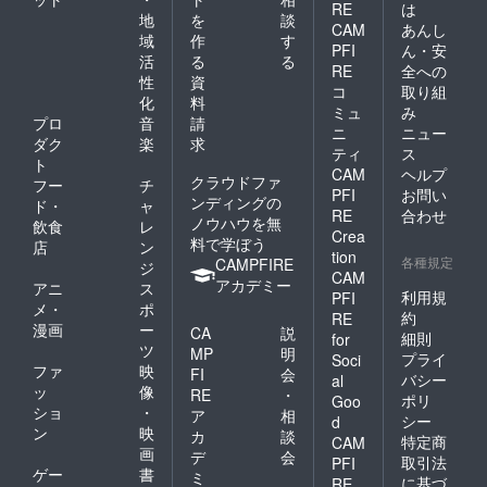
RE
は
地
を
談
CAM
あんし
域
作
す
PFI
ん・安
活
る
る
RE
全への
性
資
コ
取り組
化
料
ミュ
み
プロ
音
請
ニ
ニュー
ダク
楽
求
ティ
ス
ト
CAM
ヘルプ
クラウドファ
フー
チ
PFI
お問い
ンディングの
ド・
ャ
RE
合わせ
ノウハウを無
飲食
レ
Crea
料で学ぼう
店
ン
tion
各種規定
CAMPFIRE
ジ
CAM
アカデミー
アニ
ス
利用規
PFI
メ・
ポ
約
RE
漫画
ー
CA
説
細則
for
ツ
MP
明
プライ
Soci
ファ
映
FI
会
バシー
al
ッ
像
RE
・
ポリ
Goo
ショ
・
ア
相
シー
d
ン
映
カ
談
特定商
CAM
画
デ
会
取引法
PFI
ゲー
書
ミ
に基づ
RE