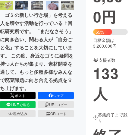
0
円
まちづくり・地域活性化
「ゴミの新しい行き場」を考える
人を増やす活動を行っている上回
CAMPFIRE for Social Good
CAMPFIRE Creation
転研究所です。 「まだなさそう」
55%
CAMPFIREふるさと納税
machi-ya
コミュニティ
に向き合い、関わる人が「自分ご
目標金額は
3,200,000円
と化」することを大切にしていま
す。 この度、身近なゴミに疑問を
支援者数
持つ人たちが集まり、素材開発を
133
通して、もっと多種多様なみんな
で廃棄課題に向き合える拠点を立
人
ち上げます。
ポスト
シェア
LINEで送る
URLコピー
埋め込み
QRコード
募集終了まで残
り