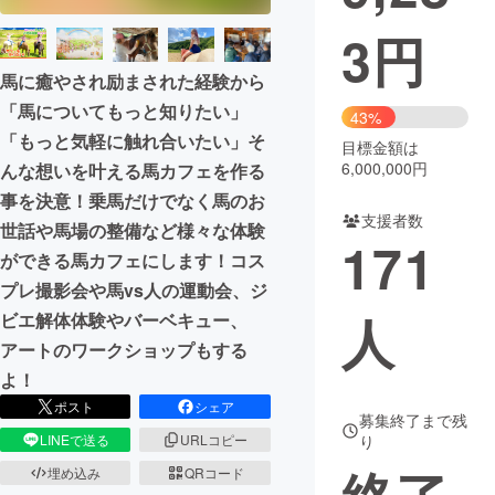
3
円
まちづくり・地域活性化
馬に癒やされ励まされた経験から
CAMPFIRE for Social Good
CAMPFIRE Creation
「馬についてもっと知りたい」
43%
「もっと気軽に触れ合いたい」そ
CAMPFIREふるさと納税
machi-ya
コミュニティ
目標金額は
6,000,000円
んな想いを叶える馬カフェを作る
事を決意！乗馬だけでなく馬のお
支援者数
世話や馬場の整備など様々な体験
171
ができる馬カフェにします！コス
プレ撮影会や馬vs人の運動会、ジ
人
ビエ解体体験やバーベキュー、
アートのワークショップもする
よ！
ポスト
シェア
募集終了まで残
り
LINEで送る
URLコピー
埋め込み
QRコード