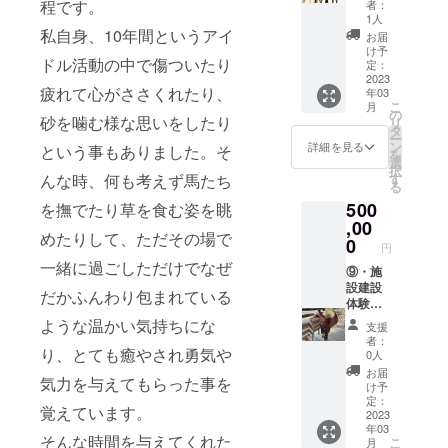
お知ら
はお一
程です。
者：
設開始
の方か
スや厩
・公
せ致し
人ずつ
1人
時から
らプロ
舎、馬
式サイ
ますの
私自身、10年間というアイ
のご支
お届
プレ
の方ま
場や外
ト及び
で、ご
援をお
け予
ドル活動の中で傷ついたり
オープ
で多く
乗コー
施設内
都合の
定：
願い致
ンまで
の方に
スの馬
看板に
2023
付く時
しま
疲れて心がささくれたり、
年03
のご案
ご参加
道整備
記名1年
に自由
す。 初
こ
月
内時に
頂きた
など、
間 ・
にご参
の
めてお
砂を噛む様な思いをしたり
リ
いつで
いで
施設建
支援者
加頂け
タ
迎えし
ー
もご利
す。 自
設に関
様限定
るよう
ン
た馬の
詳細を見る
という事もありました。そ
を
用頂け
分が建
わる
カメラ
アン
選
様子を3
択
ます。
設に関
様々な
24時間
ケート
す
んな時、何も考えず馬たち
分間撮
る
メール
わった
作業に
厩舎ラ
形式で
影して
500
で作業
施設に
参加し
イブ配
を撫でたり草を食む姿を眺
調整さ
お送り
内容と
お迎え
て一緒
信のご
,00
せて頂
しま
めたりして、ただその場で
日時を
した馬
にウマ
視聴
きま
0
す。 公
円
お知ら
と触れ
ルを
・記
す。 参
式サイ
一緒に過ごしただけでなぜ
せ致し
合う時
作って
念植樹2
⑨・施
加権は
トにご
ますの
間は、
下さ
本（桜
設建設
一名様
支援者
だかふんわり包まれている
で、ご
きっと
い。DIY
＆林
体験参
となり
様とし
都合の
特別な
初心者
檎） ク
加権4名
ますの
てお名
ような温かい気持ちにな
支援
付く時
リラク
の方か
ラブハ
様分
で、複
前を掲
者：
に自由
ゼー
らプロ
ウスや
・公
り、とても癒やされ勇気や
数人で
載させ
0人
にご参
ション
の方ま
厩舎、
式サイ
ご参加
て頂き
お届
気力を与えてもらった事を
加頂け
を感じ
で多く
馬場や
ト及び
された
ます。
け予
るよう
てもら
の方に
外乗
施設内
い場合
定：
ウマル
覚えています。
アン
えると
ご参加
コース
看板に
2023
はお一
を応援
年03
ケート
思いま
頂きた
の馬道
記名1年
人ずつ
したい
そんな時間を与えてくれた
こ
月
形式で
す。 建
いで
整備な
間 ・