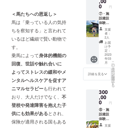
,00
と触れ
内容と
載下さ
誰でも
の方か
・馬
合う時
0
日時を
円
い。 ※
気軽に
らプロ
の迎え
間は、
お知ら
誰でも
＜馬たちへの恩返し＞
ご参加
の方ま
入れ日
⑦・施
きっと
せ致し
気軽に
頂くた
で多く
ご招
設建設
特別な
ますの
馬は「乗っている人の気持
ご参加
めに備
の方に
待
体験参
リラク
で、ご
頂くた
考欄に
ご参加
加権2名
ゼー
都合の
支援
ちを察知する」と言われて
めに備
「DIY経
頂きた
クラ
様分
ション
付く時
者：
考欄に
験が有
いで
ブハウ
・公
を感じ
に自由
2人
いるほど繊細で賢い動物で
「DIY経
る か 無
す。 自
スや厩
式サイ
てもら
にご参
お届
験が有
い」か
分が建
舎、馬
ト及び
えると
す。
加頂け
け予
る か 無
をご記
設に関
場や外
施設内
思いま
定：
るよう
い」か
載下さ
わった
乗コー
看板に
2023
乗馬によって
身体的機能の
す。 建
アン
をご記
年03
い。経
施設に
スの馬
記名1年
設開始
ケート
こ
月
回復、世話や触れ合いに
載下さ
験があ
お迎え
道整備
間 ・
時から
の
形式で
リ
い。経
る場合
した馬
など、
馬の勉
プレ
タ
調整さ
よってストレスの緩和やメ
ー
験があ
はどの
と触れ
施設建
強会1回
オープ
ン
せて頂
詳細を見る
を
る場合
程度の
合う時
設に関
＆プレ
ンまで
選
きま
ンタルヘルスケアを促すア
択
はどの
作業が
間は、
わる
オープ
のご案
す
す。 参
る
程度の
可能か
きっと
様々な
ン期間
内時に
加権は
ニマルセラピー
も行われて
作業が
300
も合わ
特別な
作業に
入場権2
いつで
一名様
可能か
せてご
リラク
参加し
名様
,00
おり、大人だけでなく、
不
もご利
となり
も合わ
記載頂
ゼー
て一緒
・記
用頂け
0
ますの
円
せてご
登校や発達障害を抱えた子
けると
ション
にウマ
念植樹1
ます。
で、複
記載頂
助かり
を感じ
ルを
本（桜
⑧・施
メール
数人で
供にも効果がある
とされ、
けると
ます。
てもら
作って
or林
設建設
で作業
ご参加
助かり
えると
下さ
檎）
体験参
内容と
された
保険が適用される国もある
ます。
思いま
い。DIY
クラ
加権4名
日時を
い場合
支援
す。 建
初心者
ブハウ
様分