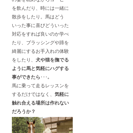
してい
無い」
参加可
頂けま
厩舎に
で、ご
を感じ
ます
を飲んだり、時には一緒に
かをご
能日を
す。 座
支援者
都合の
てもら
が、そ
記載下
調整致
学と実
様限定
付く時
えると
れぞれ
散歩をしたり。馬はどう
さい。
しま
技を通
ライブ
に自由
思いま
の準備
経験が
す。
して馬
カメラ
にご参
す。 建
が整い
いった事に喜びどういった
ある場
（有効
につい
を設置
加頂け
設開始
次第順
合はど
期限：
てより
し、24
るよう
時から
対応をすれば良いのか学べ
次お知
の程度
初回開
深く知
時間ウ
アン
プレ
らせ致
たり、ブラッシングや蹄を
の作業
催日よ
ると、
マルの
ケート
オープ
しま
が可能
り1年）
馬が
馬の様
形式で
ンまで
す。
綺麗にするお手入れの体験
かも合
CFで購
ぐっと
子を見
調整さ
のご案
わせて
入した
身近に
て頂け
せて頂
内時に
をしたり、
犬や猫を撫でる
ご記載
馬をウ
感じら
ます。
きま
いつで
頂ける
マルに
れるよ
四季
す。 公
もご利
ように馬と気軽にハグする
と助か
迎える
うにな
折々、
式サイ
用頂け
りま
時に立
りま
時間帯
トと施
ます。
事ができたら
･･･。
す。 ※
ち会っ
す。 グ
によっ
設内看
メール
馬に乗って走るレッスンを
クラウ
て頂け
ランド
ても
板にご
で作業
ドファ
ます。
オープ
様々な
支援者
内容と
するだけではなく、
気軽に
ンディ
馬運車
ン後に
表情を
様とし
日時を
ングご
から降
参加可
見せる
てお名
お知ら
触れ合える場所は作れない
支援者
ろす
能日を
馬たち
前を掲
せ致し
様とし
時、馬
調整致
を見
載させ
ますの
だろうか？
て掲載
場に放
しま
守って
て頂き
で、ご
可能な
す時、
す。
下さ
ます。
都合の
お名前
厩舎に
（有効
い。 グ
厩舎に
付く時
（ニッ
入れる
期限：
ランド
支援者
に自由
クネー
時のド
初回開
オープ
様限定
にご参