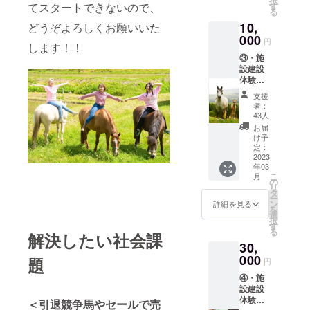
択
す
てスタートできないので、
名前をご記載下
わった施設にお
場や外
作って
る
さい。
迎えした馬と触
乗コー
下さ
10,
どうぞよろしくお願いいた
れ合う時間は、
スの馬
い。 建
000
円
きっと特別なリ
道整備
設開始
します！！
ラクゼーション
など、
時から
③・施
を感じてもらえ
施設建
プレ
設建設
ると思います。
設に関
オープ
体験参
アウトドアに興
わる
ンまで
加権1名
支援
味がある方や
様々な
のご案
様分
者：
DIYを体験した
作業に
内時に
・初
43人
いご家族様にお
参加し
いつで
めてお
お届
すすめです。 建
て一緒
もご利
迎えし
け予
設開始時からプ
にウマ
用頂け
た馬の
定：
レオープンまで
ルを
ます。
様子を
2023
のご案内時にい
作って
メール
年03
撮影し
つでもご利用頂
下さ
こ
で作業
月
た動画3
の
けます。 メール
い。 建
リ
内容と
分 ・
タ
で作業内容と日
設開始
ー
日時を
公式サ
ン
詳細を見る
時をお知らせ致
時から
を
お知ら
イトに
選
しますので、ご
プレ
択
せ致し
お名前
す
都合の付く時に
オープ
る
ますの
解決したい社会課
掲載 ク
自由にご参加頂
ンまで
で、ご
30,
ラブハ
けるようアン
のご案
都合の
ウスや
000
題
円
ケート形式で調
内時に
付く時
厩舎、
整させて頂きま
いつで
に自由
④・施
馬場や
す。 参加権は一
もご利
にご参
設建設
外乗
名様となります
用頂け
加頂け
体験参
コース
＜引退競争馬やセールで売
ので、複数人で
ます。
るよう