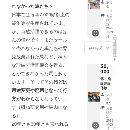
加権1名
の馬道
支援
ご参加されたい
メール
アン
様分
れなかった馬たち＞
整備な
者：
場合はお一人ず
で作業
ケート
・初
ど、施
11人
つのご支援をお
内容と
日本では毎年7,000頭以上の
形式で
めてお
設建設
お届
願い致します。
日時を
調整さ
迎えし
に関わ
け予
競争馬が生産されています
※写真に宛名入れ
お知ら
せて頂
た馬の
る様々
定：
をご希望の方は
せ致し
きま
様子を
2023
な作業
が、当然活躍できるのはほ
備考欄にお名前
ますの
す。 参
年03
撮影し
に参加
こ
をご記載下さ
で、ご
月
加権は
た動画3
して一
の
んの僅かです。またセール
リ
い。 ※誰でも気
都合の
一名様
分 ・
緒にウ
タ
ー
軽にご参加頂く
付く時
となり
公式サ
で売れなかった馬たちや育
マルを
ン
詳細を見る
を
ために備考欄に
に自由
ますの
イトに
作って
選
択
「DIY経験が有
にご参
で、複
児放棄された馬など、様々
お名前
下さ
す
る
る か 無い」かを
加頂け
数人で
掲載
い。DIY
な理由で活躍機会を得るこ
ご記載下さい。
るよう
ご参加
50,
・施
初心者
経験がある場合
アン
された
設内看
000
の方か
円
とができなかった馬も多く
はどの程度の作
ケート
い場合
板に記
らプロ
業が可能かも合
形式で
はお一
⑤・施
名1年
の方ま
います。そしてその
殆どは
わせてご記載頂
調整さ
人ずつ
設建設
間
で多く
けると助かりま
せて頂
のご支
体験参
ク
の方に
用途変更や廃用となって行
す。
きま
援をお
加権2名
ラブハ
ご参加
支援
す。 参
願い致
様分
方がわからなく
なっていま
ウスや
頂きた
者：
加権は
しま
・公
厩舎、
いで
3人
一名様
す（概ね研究用や馬肉にな
す。 馬
式サイ
馬場や
す。 自
お届
となり
カフェ
ト及び
外乗
分が建
け予
る）。
ますの
グラン
施設内
コース
定：
設に関
で、複
ドオー
看板に
2023
の馬道
わった
20年とも30年とも言われる
数人で
年03
プン後
記名1年
整備な
施設に
こ
月
ご参加
にI
間 ・