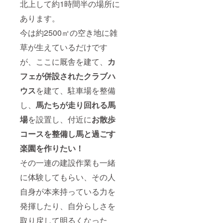
北上して約1時間半の場所に
名前
（ニッ
あります。
クネー
今は約2500㎡の空き地に雑
ム可）
をご記
草が生えているだけです
載下さ
い。 ※
が、ここに厩舎を建て、
カ
リター
ンのお
フェが併設されたクラブハ
届けは
2023年
ウス
を建て、駐車場を整備
3月より
予定し
し、
馬たちが走り回れる馬
ていま
場
を設置し、付近に
お散歩
すが、
それぞ
コースを整備し
馬と過ごす
れの準
備が整
楽園
を作りたい！
い次第
順次お
その一連の建設作業も一緒
知らせ
致しま
に体験してもらい、その人
す。
自身が本来持っている力を
発揮したり、自分らしさを
取り戻して明るくなった