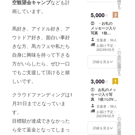
選
空観望会キャンプ
なども計
択
・施設
ラジオやテ
りの写
す
る
建設体
真に感
画しています。
レビ番組に
験参加
5,000
謝の
円
出演したり
権 1名
メッ
② ・お礼の
様分 ・I
セージ
していま
馬好き、アイドル好き、ア
メッセージ入り
LOVE U
とサイ
す。
写真 1枚
＠あい
ンを入
ウトドア好き、面白い事好
・施設建設
り非売
れてお
支援者：34人
体験参加権 1名
品オリ
届けし
きな方、馬カフェや私たち
お届け予定：
様分 I LOVE U＠
ジナル
ます。
こ
2023年03月
の
あいりの写真に
写真
クラブ
自身に興味を持って下さる
リ
タ
感謝のメッセー
集 1冊
ハウス
ー
ン
ジとサインを入
I LOVE
詳細を見る
や厩
方がいらしたら、ぜひ一口
を
選
れてお届けしま
U＠あい
舎、馬
択
す
す。 クラブハウ
りの写
でもご支援して頂けると嬉
場や外
る
スや厩舎、馬場
真に感
乗コー
3,000
しいです。
や外乗コースの
謝の
スの馬
円
馬道整備など、
メッ
道整備
① お礼のメッ
施設建設に関わ
セージ
など、
クラウドファンディングは1
セージ入り写
る様々な作業に
とサイ
施設建
真 1枚 I LOVE
参加して一緒に
ンを入
設に関
月31日までとなっていま
U＠あいりの写
ウマルを作って
れてお
わる
支援者：58人
真に感謝のメッ
下さい。 DIY初
届けし
様々な
す。
お届け予定：
セージとサイン
心者の方からプ
ます。
作業に
こ
2023年02月
の
を入れてお届け
ロの方まで多く
クラブ
目標額が達成できなかった
参加し
リ
タ
します。 ※宛名
の方にご参加頂
ハウス
て一緒
ー
ン
入れをご希望の
詳細を見る
ら全て返金となってしまっ
きたいです。 自
や厩
にウマ
を
選
方は備考欄にお
分が建設に関
舎、馬
ルを