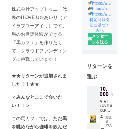
天使のI
https://www.instagram.com/iloveu_airi/
https://uptoyou.haru.gs/
株式会社アップトゥユー代
LOVE U＠あ
https://www.youtube.com/@iloveu5150
いりです。
表のI LOVE U＠あいり（ア
特定商取引
法に基づく
イラブユーアイリ）です。
2012年に地
表記
馬のお世話体験ができる
元広島でア
メッセー
イドル活動
ジを送る
「馬カフェ」を作りたく
をスタート
て、クラウドファンディン
し、今年活
グに挑戦しています！
動10 周年を
リターンを
迎えること
ができまし
★★リターンが追加されま
選ぶ
た。高校3年
した！！★★
生の時にア
10,
イドル活動
000
円
＜
みんなとここで会いた
を本格化さ
A ★ I
せるべく立
い！！＞
LOVE U
ち上げた、
＠あい
りの指
イベント企
支援
この馬カフェでは、
ただ馬
導が受
者：
画や芸能プ
けられ
13人
を眺めながら珈琲を飲んだ
る初級