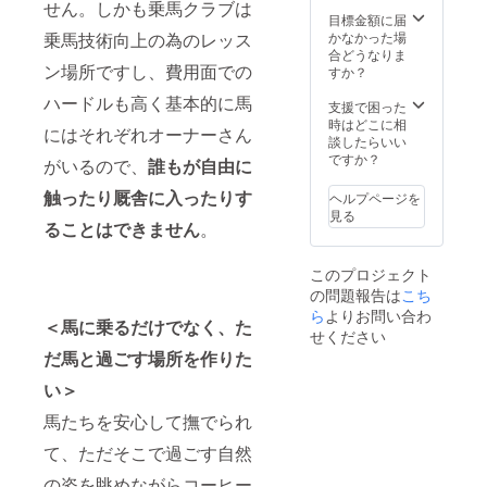
かも合
す。
せん。しかも乗馬クラブは
参加可
ます。
支援者
お知ら
きっと
マルを
わせて
目標金額に届
能日を
馬の勉
様とし
せ致し
特別な
作って
ご記載
かなかった場
乗馬技術向上の為のレッス
調整致
強会
てお名
ますの
リラク
下さ
頂ける
合どうなりま
しま
（座学
前を掲
で、ご
ゼー
い。DIY
ン場所ですし、費用面での
と助か
すか？
す。
＋実
載させ
都合の
ション
初心者
りま
ハードルも高く基本的に馬
（有効
技）を2
て頂き
付く時
を感じ
の方か
す。 ※
支援で困った
期限：
名様で
ます。
に自由
てもら
らプロ
クラウ
時はどこに相
にはそれぞれオーナーさん
初回開
ご受講
グラン
にご参
えると
の方ま
ドファ
談したらいい
催日よ
頂けま
ドオー
加頂け
思いま
で多く
ンディ
ですか？
がいるので、
誰もが自由に
り1年）
す。 座
プン前
るよう
す。 建
の方に
ングご
ウマル
学と実
の約1ヶ
アン
設開始
ご参加
支援者
触ったり厩舎に入ったりす
ヘルプページを
を応援
技を通
月間、
ケート
時から
頂きた
様とし
見る
した
して馬
関係者
形式で
プレ
いで
ることはできません
。
て掲載
い、馬
につい
として
調整さ
オープ
す。 自
可能な
の事を
てより
プレ
せて頂
ンまで
分が建
お名前
このプロジェクト
もっと
深く知
オープ
きま
のご案
設に関
（ニッ
の問題報告は
こち
知りた
ると、
ン期間
す。 公
内時に
わった
クネー
いとい
馬が
に2名様
式サイ
いつで
施設に
ら
よりお問い合わ
ム可）
＜馬に乗るだけでなく、た
う好奇
ぐっと
でご利
トと施
もご利
お迎え
をご記
せください
心旺盛
身近に
用頂け
設内看
用頂け
した馬
載下さ
だ馬と過ごす場所を作りた
な方に
感じら
ます。
板にご
ます。
と触れ
い。 ※
おすす
れるよ
馬の勉
支援者
メール
合う時
リター
い＞
めで
うにな
強会
様とし
で作業
間は、
ンのお
す。 ※
りま
（座学
てお名
内容と
きっと
届けは
馬たちを安心して撫でられ
備考欄
す。 グ
＋実
前を掲
日時を
特別な
2023年
て、ただそこで過ごす自然
に「DIY
ランド
技）を2
載させ
お知ら
リラク
3月から
経験が
オープ
名様で
て頂き
せ致し
ゼー
を予定
の姿を眺めながらコーヒー
有る か
ン後に
ご受講
ます。
ますの
ション