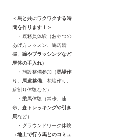
が、そ
ンのお
用頂け
ン後に1
れぞれ
届けは
ます。
日（平
の準備
2023年
ご家族
日：11
＜馬と共にワクワクする時
が整い
3月から
やお仲
～16
次第順
を予定
間で気
時）貸
間を作ります！＞
次お知
してい
楽に、
切して
らせ致
ます
また企
頂けま
・厩務員体験（おやつの
しま
が、そ
業様や
す。 乗
す。
れぞれ
団体様
馬体験
あげ方レッスン、馬房清
の準備
などの
（常
掃、
蹄
やブラッシングなど
が整い
社内研
歩・速
次第順
修や福
歩）、
馬体の手入れ
）
次お知
利厚生
お世話
らせ致
の一環
体験
・施設整備参加（
馬場作
しま
として
（裏堀
す。
お楽し
り・ブ
り
、
馬道整備
、花壇作り、
み下さ
ラッシ
い。
ング・
薪割り体験など）
（ご利
馬房清
・乗馬体験（常歩、速
用スタ
掃）を
イルは
各1回、
歩、
森トレッキングや引き
ご希望
10名様
に添え
分ご利
馬
など）
る様お
用頂け
打ち合
ます。
・グラウンドワーク体験
わせさ
ご家族
せて頂
やお仲
（
地上で行う馬とのコミュ
きま
間で気