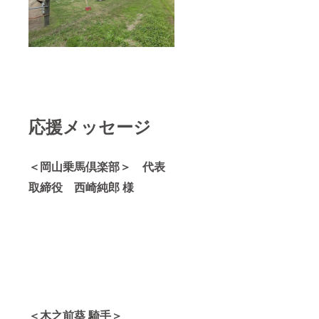
応援メッセージ
＜岡山乗馬倶楽部＞ 代表
取締役 西崎純郎 様
＜木之前葵 騎手＞