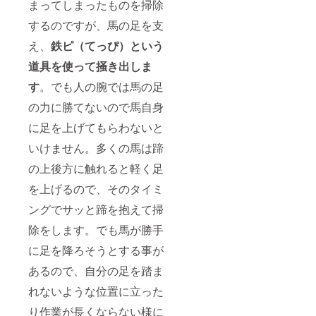
まってしまったものを掃除
ある場
でワク
リンゴ
定アド
マルの
合はど
ワクし
を馬に
レスに
馬の様
するのですが、馬の足を支
の程度
ます。
あげる
てご覧
子を見
え、
鉄ピ（てっぴ）という
の作業
植樹は
時間を
頂けま
て頂け
が可能
植え付
想像す
す。 ウ
ます。
道具を使って掻き出しま
かも合
けに適
るだけ
マルに
四季
わせて
した
でワク
樹木
折々、
す
。でも人の腕では馬の足
ご記載
2023年
ワクし
オー
時間帯
頂ける
11～
ます。
ナーと
によっ
の力に勝てないので馬自身
と助か
2024年
植樹は
して
ても
りま
2月を予
植え付
ネーム
様々な
に足を上げてもらわないと
す。 ※
定して
けに適
プレー
表情を
クラウ
いま
した
トを付
見せる
いけません。多くの馬は蹄
ドファ
す。
2023年
けた桜
馬たち
の上後方に触れると軽く足
ンディ
（ご来
11～
と林檎
を見
ングご
場が難
2024年
の木を
守って
を上げるので、そのタイミ
支援者
しい場
2月を予
植樹し
下さ
様とし
合は植
定して
て頂け
い。 グ
ングでサッと蹄を抱えて掃
て掲載
樹の映
いま
ます。
ランド
可能な
像と1年
す。 馬
桜の下
オープ
除をします。でも馬が勝手
お名前
間四季
や自然
でのん
ン日よ
（ニッ
の樹木
が好き
びり過
り370日
に足を降ろそうとする事が
クネー
の様子
なご家
ごす時
間、限
あるので、自分の足を踏ま
ム可）
を写真
族やお
間や、
定アド
をご記
データ
仲間、
実った
レスに
れないような位置に立った
載下さ
でお届
継続し
リンゴ
てご覧
い。 ※
けしま
てウマ
を馬に
頂けま
り作業が長くならない様に
ご来場
す） ウ
ルを楽
あげる
す。 ウ