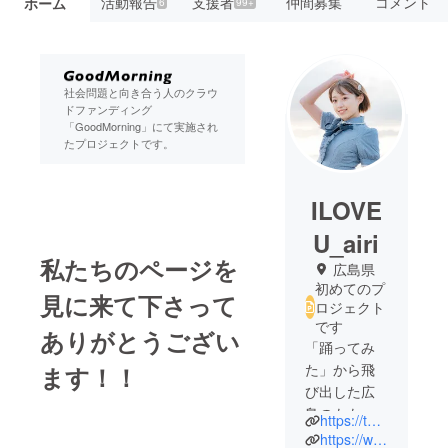
活動報告
支援者
仲間募集
コメント
ホーム
6
99+
社会問題と向き合う人のクラウ
ドファンディング
「GoodMorning」にて実施され
たプロジェクトです。
ILOVE
U_airi
私たちのページを
広島県
初めてのプ
見に来て下さって
ロジェクト
です
ありがとうござい
「踊ってみ
た」から飛
ます！！
び出した広
島のももド
https://twitter.com/airi5150
ル、太もも
https://www.facebook.com/airi5150