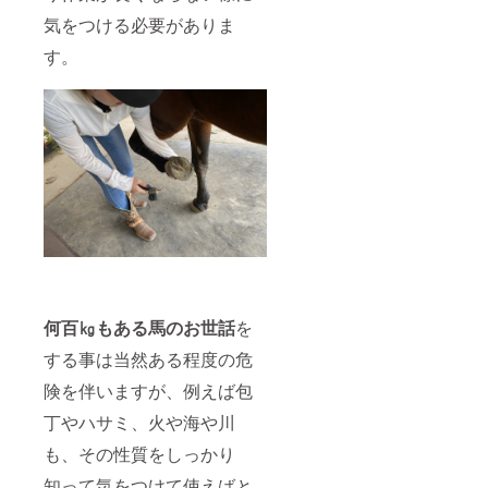
が難し
マルを
しみた
時間を
マルに
気をつける必要がありま
い場合
応援し
い方に
想像す
樹木
は映像
たい、
おすす
るだけ
オー
す。
でお届
継続し
めで
でワク
ナーと
けしま
てウマ
す。
ワクし
して
す。 ※
ルを楽
（ご来
ます。
ネーム
リター
しんで
場が難
植樹は
プレー
ンのお
みたい
しい場
植え付
トを付
届けは
という
合は植
けに適
けた桜
2023年
方にお
樹の映
した
と林檎
3月から
すすめ
像と1年
2023年
の木を
を予定
です。
間四季
11～
植樹し
してい
※備考欄
の樹木
2024年
て頂け
ます
に「DIY
の様子
2月を予
ます。
が、そ
経験が
を写真
定して
桜の下
れぞれ
有る か
データ
いま
でのん
の準備
無い」
でお届
す。
びり過
が整い
かをご
けしま
（ご来
ごす時
何百㎏もある馬のお世話
を
次第順
記載下
す） ※
場が難
間や、
次お知
さい。
備考欄
しい場
実った
する事は当然ある程度の危
らせ致
経験が
に「DIY
合は植
リンゴ
しま
ある場
経験が
樹の映
を馬に
険を伴いますが、例えば包
す。
合はど
有る か
像と1年
あげる
の程度
無い」
間四季
時間を
丁やハサミ、火や海や川
の作業
かをご
の樹木
想像す
も、その性質をしっかり
が可能
記載下
の様子
るだけ
かも合
さい。
を写真
でワク
知って気をつけて使えばと
わせて
経験が
データ
ワクし