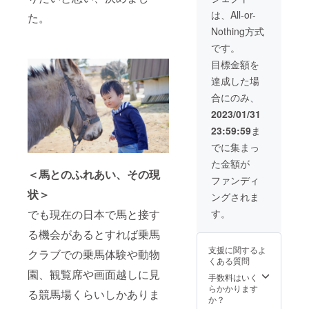
感謝の
ングご
ます。
調整さ
もご利
と触れ
様々な
視聴
気持ち
支援者
は、All-or-
た。
馬の勉
せて頂
用頂け
合う時
作業に
・記
で一杯
様とし
Nothing方式
強会
きま
ます。
間は、
参加し
念植樹2
になる
て掲載
（座学
す。 公
メール
きっと
て一緒
本（桜
ことで
可能な
です。
＋実
式サイ
で作業
特別な
にウマ
＆林
しょ
お名前
目標金額を
技）を2
トと施
内容と
リラク
ルを
檎）
う。 ウ
（ニッ
名様で
設内看
日時を
ゼー
作って
・ウ
マルを
クネー
達成した場
ご受講
板にご
お知ら
ション
下さ
マル1日
応援し
ム可）
合にのみ、
頂けま
支援者
せ致し
を感じ
い。DIY
貸切権
たいと
をご記
す。 座
様とし
ますの
てもら
初心者
・馬1
いう方
載下さ
2023/01/31
学と実
てお名
で、ご
えると
の方か
頭の命
におす
い。 ※
23:59:59
ま
技を通
前を掲
都合の
思いま
らプロ
名権 ク
すめで
リター
して馬
載させ
付く時
す。 建
の方ま
ラブハ
す。 ※
ンのお
でに集まっ
につい
て頂き
に自由
設開始
で多く
ウスや
備考欄
届けは
た金額が
てより
ます。
にご参
時から
の方に
厩舎、
に「DIY
2023年
＜馬とのふれあい、その現
深く知
グラン
加頂け
プレ
ご参加
馬場や
経験が
3月から
ファンディ
ると、
ドオー
るよう
オープ
頂きた
外乗
有る か
を予定
状＞
ングされま
馬が
プン前
アン
ンまで
いで
コース
無い」
してい
ぐっと
の約1ヶ
ケート
のご案
す。 自
の馬道
かをご
ます
す。
でも現在の日本で馬と接す
身近に
月間、
形式で
内時に
分が建
整備な
記載下
が、そ
感じら
関係者
調整さ
いつで
設に関
ど、施
さい。
る機会があるとすれば乗馬
れぞれ
れるよ
として
せて頂
もご利
わった
設建設
経験が
の準備
支援に関するよ
クラブでの乗馬体験や動物
うにな
プレ
きま
用頂け
施設に
に関わ
ある場
が整い
くある質問
りま
オープ
す。 公
ます。
お迎え
る様々
合はど
次第順
園、観覧席や画面越しに見
す。 グ
ン期間
式サイ
メール
した馬
な作業
の程度
手数料はいく
次お知
ランド
に2名様
トと施
で作業
と触れ
に参加
の作業
らかかります
らせ致
る競馬場くらいしかありま
オープ
でご利
設内看
内容と
合う時
して一
が可能
か？
しま
ン後に
用頂け
板にご
日時を
間は、
緒にウ