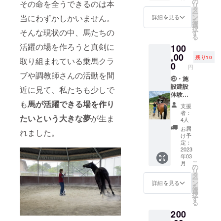
ど、施
の
お迎え
その命を全うできるのは本
リ
された
LOVE U
馬の勉
設建設
タ
した馬
ー
い場合
＠あい
強会1回
に関わ
当にわずかしかいません。
ン
と触れ
詳細を見る
を
はお一
りによ
＆プレ
る様々
選
合う時
択
人ずつ
そんな現状の中、馬たちの
る個別
オープ
な作業
す
間は、
る
のご支
初級乗
ン期間
に参加
きっと
活躍の場を作ろうと真剣に
援をお
100
馬レッ
入場権2
して一
特別な
願い致
スンを
名様 ク
,00
緒にウ
リラク
残り10
取り組まれている乗馬クラ
しま
３0分受
ラブハ
マルを
0
ゼー
円
す。 馬
けられ
ウスや
作って
ション
ブや調教師さんの活動を間
カフェ
ます。
厩舎、
⑥・施
下さ
を感じ
で撮影
また、
馬場や
設建設
い。DIY
近に見て、私たちも少しで
てもら
したI
30分間
外乗
体験参
初心者
えると
LOVE U
個別撮
コース
加権2名
も
馬が活躍できる場を作り
の方か
思いま
支援
＠あい
影をお
の馬道
様分
らプロ
す。 建
者：
たいという大きな夢
が生ま
りのミ
楽しみ
整備な
・公
の方ま
設開始
4人
ニ写真
いただ
ど、施
式サイ
で多く
時から
お届
れました。
集を1冊
けま
設建設
ト及び
の方に
プレ
け予
お届け
す。 ※
に関わ
施設内
ご参加
定：
オープ
しま
写真に
る様々
看板に
2023
頂きた
ンまで
す。 ※
年03
宛名入
な作業
記名1年
いで
のご案
こ
月
写真に
れをご
に参加
間 ・
す。 自
の
内時に
リ
宛名入
希望の
して一
馬の勉
分が建
タ
いつで
ー
れをご
方は備
緒にウ
強会1回
設に関
ン
もご利
詳細を見る
を
希望の
考欄に
マルを
＆プレ
わった
選
用頂け
択
方は備
お名前
作って
オープ
施設に
す
ます。
る
考欄に
をご記
下さ
ン期間
お迎え
メール
お名前
200
載下さ
い。DIY
入場権2
した馬
で作業
をご記
い。 ※
初心者
名様