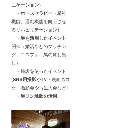
ニケーション
）
す） ※
楽に、
備考欄
また企
・
ホースセラピー
（精神
にクラ
業様や
ウド
団体様
機能、運動機能を向上させ
ファン
などの
ディン
社内研
るリハビリテーション）
グご支
修や福
援者様
利厚生
・
馬を活用したイベント
として
の一環
掲載可
として
開催（婚活などのマッチン
能なお
お楽し
グ、コスプレ、馬の貸し出
名前
み下さ
（ニッ
い。
し）
クネー
（ご利
ム可）
用スタ
・施設を使ったイベント
をご記
イルは
載下さ
ご希望
(
SNS用撮影
やTV・映画のロ
い。 ※
に添え
リター
る様打
ケ、撮影会や写生大会など)
ンのお
ち合わ
・
馬フン堆肥の活用
届けは
せさせ
2023年
て頂き
3月より
ます）
予定し
CFで購
ていま
入した
すが、
馬にお
それぞ
名前を
れの準
付けて