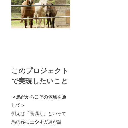
ム可）
キドキ
催日よ
ン日よ
ライブ
加頂け
をご記
の瞬間
り1年）
り370日
カメラ
るよう
載下さ
を共有
ウマル
間、限
を設置
アン
い。 ※
しま
に樹木
定アド
し、24
ケート
リター
しょ
オー
レスに
時間ウ
形式で
ンのお
う。 ウ
ナーと
てご覧
マルの
調整さ
届けは
マルを
して
頂けま
馬の様
せて頂
2023年
応援し
ネーム
す。 ウ
子を見
きま
3月から
たい、
プレー
マルに
て頂け
す。 公
を予定
馬が好
トを付
樹木
ます。
式サイ
してい
き！と
けた桜
オー
四季
トと施
ます
いう方
か林檎
ナーと
折々、
設内看
が、そ
におす
の木を
して
時間帯
板にご
れぞれ
すめで
植樹し
ネーム
によっ
支援者
このプロジェクト
の準備
す。
て頂け
プレー
ても
様とし
が整い
※10個限
ます。
トを付
様々な
てお名
次第順
定とな
桜の下
けた桜
表情を
前を掲
で実現したいこと
次お知
りま
でのん
と林檎
見せる
載させ
らせ致
す。 ※
びり過
の木を
馬たち
て頂き
しま
備考欄
ごす時
植樹し
を見
ます。
す。
に「DIY
間や、
て頂け
守って
厩舎に
＜馬だからこその体験を通
経験が
実った
ます。
下さ
支援者
して＞
有る か
リンゴ
桜の下
い。 グ
様限定
無い」
を馬に
でのん
ランド
ライブ
例えば「裏堀り」といって
かをご
あげる
びり過
オープ
カメラ
記載下
時間を
ごす時
ン日よ
を設置
馬の蹄に土やオガ屑が詰
さい。
想像す
間や、
り370日
し、24
経験が
るだけ
実った
間、限
時間ウ