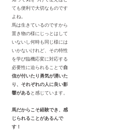
ご記載
ある場
でお届
ます。
ても便利で大切なものです
頂ける
合はど
けしま
植樹は
と助か
の程度
す） グ
植え付
よね。
りま
の作業
ランド
けに適
す。 ※
が可能
オープ
した
馬は生きているのですから
クラウ
かも合
ン後に1
2023年
ドファ
わせて
日（平
11～
置き物の様にじっとはして
ンディ
ご記載
日：11
2024年
いないし何時も同じ様には
ングご
頂ける
～16
2月を予
支援者
と助か
時）貸
定して
いかないけれど、その特性
様とし
りま
切して
いま
て掲載
す。 ※
頂けま
す。
を学び臨機応変に対応する
可能な
クラウ
す。 乗
（ご来
お名前
ドファ
馬体験
場が難
必要性に迫られることで
自
（ニッ
ンディ
（常
しい場
クネー
ングご
歩・速
合は植
信が付いたり勇気が湧いた
ム可）
支援者
歩）、
樹の映
り
、
それぞれの人に良い影
をご記
様とし
お世話
像と1年
載下さ
て掲載
体験
間四季
響がある
と感じています。
い。 ※
可能な
（裏堀
の樹木
リター
お名前
り・ブ
の様子
ンのお
（ニッ
ラッシ
を写真
届けは
クネー
ング・
データ
馬だからこそ経験でき、感
2023年
ム可）
馬房清
でお届
3月から
をご記
掃）を
けしま
じられることがあるんで
を予定
載下さ
各1回、
す） グ
す！
してい
い。 ※
10名様
ランド
ます
リター
分ご利
オープ