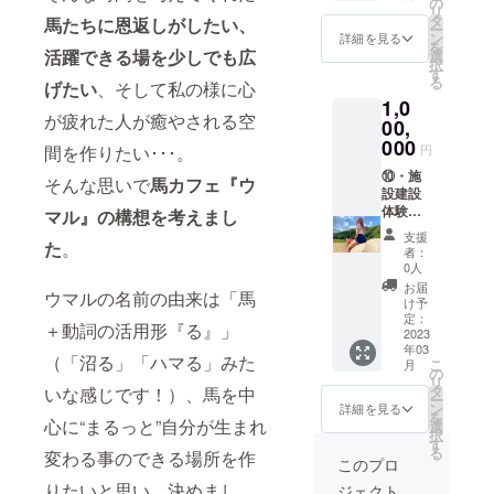
のご支
の
という
リ
調整さ
設開始
す。 自
ど、施
支援者
援をお
タ
方にお
馬たちに
恩返しがしたい、
ー
せて頂
時から
分が建
設建設
様限定
願い致
ン
すすめ
詳細を見る
を
きま
プレ
設に関
に関わ
カメラ
しま
活躍できる場を少しでも広
選
です。
択
す。 公
オープ
わった
る様々
24時間
す。 初
す
※備考欄
る
げたい
、そして私の様に心
式サイ
ンまで
施設に
な作業
厩舎ラ
めてお
に「DIY
1,0
トと施
のご案
お迎え
に参加
イブ配
迎えし
経験が
が疲れた人が癒やされる空
設内看
内時に
した馬
して一
信のご
00,
た馬の
有る か
板にご
いつで
と触れ
緒にウ
視聴
様子を3
000
無い」
円
間を作りたい･･･。
支援者
もご利
合う時
マルを
・記
分間撮
かをご
様とし
用頂け
間は、
作って
念植樹2
⑩・施
影して
記載下
そんな思いで
馬カフェ『ウ
てお名
ます。
きっと
下さ
本（桜
設建設
お送り
さい。
前を掲
メール
特別な
い。DIY
＆林
体験参
しま
マル』の構想を考えまし
経験が
載させ
で作業
リラク
初心者
檎）
加権10
す。 公
ある場
支援
て頂き
内容と
ゼー
の方か
・ウ
名様分
た
。
式サイ
合はど
者：
ます。
日時を
ション
らプロ
マル1日
・公
トと施
の程度
0人
グラン
お知ら
を感じ
の方ま
貸切権
式サイ
設内看
の作業
お届
ウマルの名前の由来は「馬
ドオー
せ致し
てもら
で多く
クラブ
ト及び
板にご
が可能
け予
プン前
ますの
えると
の方に
ハウス
施設内
支援者
定：
かも合
＋動詞の活用形『る』」
の約1ヶ
で、ご
思いま
ご参加
や厩
看板に
2023
様とし
わせて
年03
月間、
都合の
す。 建
頂きた
舎、馬
記名1年
てお名
ご記載
（「沼る」「ハマる」みた
こ
月
関係者
付く時
設開始
いで
場や外
間 ・
前を掲
の
頂ける
リ
として
に自由
時から
す。 自
乗コー
支援者
載させ
タ
と助か
いな感じです！）、馬を中
ー
プレ
にご参
プレ
分が建
スの馬
様限定
て頂き
ン
りま
詳細を見る
を
オープ
加頂け
オープ
設に関
道整備
カメラ
心に“まるっと”自分が生まれ
ます。
選
す。 ※
択
ン期間
るよう
ンまで
わった
など、
24時間
お名前
す
クラウ
る
変わる事のできる場所を作
に2名様
アン
のご案
施設に
施設建
厩舎ラ
を見る
ドファ
このプロ
でご利
ケート
内時に
お迎え
設に関
イブ配
たびに
ンディ
りたいと思い、決めまし
ジェクト
用頂け
形式で
いつで
した馬
わる
信のご