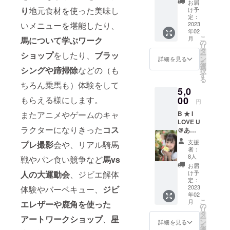
ロダクショ
お届
乗馬
り
地元食材を使った美味し
け予
ン業を行う
レッス
定：
「株式会社
ン30分
2023
いメニューを堪能したり、
年02
＋個別
アップトゥ
こ
月
馬について学ぶワーク
撮影タ
の
ユー」も第8
リ
イム30
タ
ショップ
をしたり、
ブラッ
ー
期に入りま
分
ン
詳細を見る
を
・お
選
した。
シングや蹄掃除
などの（も
択
礼の
す
る
メッ
ちろん乗馬も）体験をして
5,0
セージ
現在は広島
入り写
00
もらえる様にします。
と東京を中
円
真 1枚
心にライブ
B ★ I
またアニメやゲームのキャ
・施設
LOVE U
建設体
公演や地域
ラクターになりきった
コス
＠あい
験参加
イベント
りの非
権 1名
支援
プレ撮影
会や、リアル騎馬
売品オ
（横川ゾン
様分 ・
者：
リジナ
個別初
8人
ビナイト
戦やパン食い競争など
馬vs
ル写真
級乗馬
お届
や、広島江
集（馬
レッス
け予
人の大運動会
、ジビエ解体
カフェ
ン30分
定：
戸祭りな
ver）
2023
体験やバーベキュー、
ジビ
・個別
ど）に出演
年02
・お礼
撮影タ
こ
月
エレザーや鹿角を使った
したり、CM
のメッ
イム30
の
リ
セージ
分 I
タ
や撮影モデ
ー
アートワークショップ
、
星
入り写
LOVE U
ン
詳細を見る
ル、ネット
を
真 1枚
＠あい