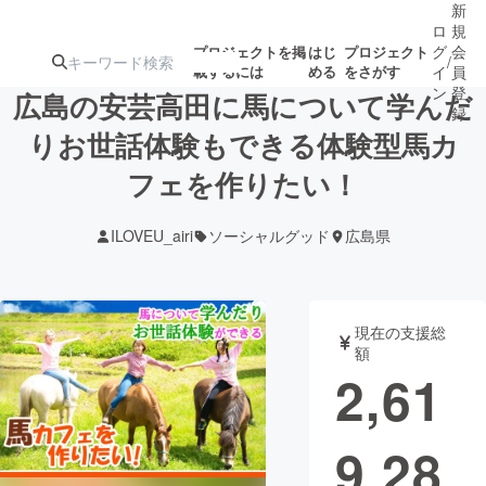
新
ロ
規
グ
会
プロジェクトを掲
はじ
プロジェクト
/
載するには
める
をさがす
イ
員
ン
登
広島の安芸高田に馬について学んだ
録
りお世話体験もできる体験型馬カ
フェを作りたい！
人気のプロ
注目のリ
注目の新着プロ
募集終了が近いプ
もうすぐ公開
ジェクト
ターン
ジェクト
ロジェクト
されます
ILOVEU_airi
ソーシャルグッド
広島県
アート・写真
音楽
現在の支援総
テクノロジー・ガジェット
ゲーム・サ
額
2,61
映像・映画
書籍・雑誌
9,28
ビジネス・起業
チャレンジ