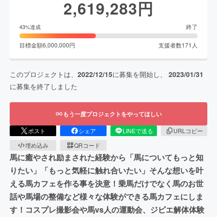
2,619,283
円
終了
43
%達成
目標金額
6,000,000
円
支援者数
171
人
このプロジェクトは、
2022/12/15
に募集を開始し、
2023/01/31
に募集を終了しました
もう一度プロジェクトをやってほしい
ポスト
シェア
LINEで送る
URLコピー
埋め込み
QRコード
馬に癒やされ励まされた経験から「馬についてもっと知
りたい」「もっと気軽に触れ合いたい」そんな想いを叶
える馬カフェを作る事を決意！乗馬だけでなく馬のお世
話や馬場の整備など様々な体験ができる馬カフェにしま
す！コスプレ撮影会や馬vs人の運動会、ジビエ解体体験