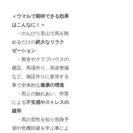
＜ウマルで期待できる効果
はこんなに！＞
・のんびり里山で馬を眺
めるだけの
絶大な
リラク
ゼーション
・厩舎やクラブハウスの
建設、馬場作り、馬道整備
など、施設作りに参加する
事で全体的な
健康の増進
・馬との触れあい、作業
による
不安感やストレスの
緩和
・馬の習性を知り危険予
測や危機回避を学ぶ事によ