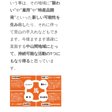
いう事は、その地域に
”賑わ
い”
や
”雇用”
や
”特産品開
発”
といった
新しい可能性を
生み出し
たり、それに伴っ
て里山の手入れなどもでき
ます。今後ますます過疎に
直面する
中山間地域にとっ
て、持続
可能な活動の1つに
もなり得る
と思っていま
す。