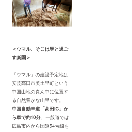
備が整
頂けま
い次第
す。 ご
順次お
支援者
知らせ
様の特
致しま
別な一
す。
頭にな
るの
で、誰
もが呼
びやす
＜ウマル、そこは馬と過ご
い、長
く愛さ
す楽園＞
れる馬
名を一
緒に考
「ウマル」の建設予定地は
えま
しょ
安芸高田市美土里町という
う。 ※
備考欄
中国山地の真ん中に位置す
にクラ
ウド
る自然豊かな山里です。
ファン
中国自動車道「高田IC」か
ディン
グご支
ら車で約10分
、一般道では
援者様
として
広島市内から国道54号線を
掲載可
能なお