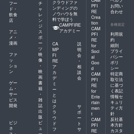
CAM
ヘルプ
クラウドファ
フー
チ
PFI
お問い
ンディングの
ド・
ャ
RE
合わせ
ノウハウを無
飲食
レ
Crea
料で学ぼう
店
ン
tion
各種規定
CAMPFIRE
ジ
CAM
アカデミー
アニ
ス
利用規
PFI
メ・
ポ
約
RE
漫画
ー
CA
説
細則
for
ツ
MP
明
プライ
Soci
ファ
映
FI
会
バシー
al
ッ
像
RE
・
ポリ
Goo
ショ
・
ア
相
シー
d
ン
映
カ
談
特定商
CAM
画
デ
会
取引法
PFI
ゲー
書
ミ
に基づ
RE
ム・
籍
ー
く表記
for
サー
・
と
情報セ
Ente
ビス
雑
は
キュリ
rtain
開発
誌
ク
サ
ティ方
men
出
ラ
ポ
針
t
版
ウ
ー
反社基
CAM
ビジ
ビ
ド
ト
本方針
PFI
ネ
ュ
フ
サ
カスタ
RE
ス・
ー