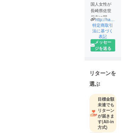
国人女性が
長崎県佐世
保市に開店
http://happytrails.coffee
したコー
特定商取引
ヒーショッ
法に基づく
表記
プでした
メッセー
が、コロナ
ジを送る
禍の影響を
受け、2022
年8月に店舗
営業を停止
リターンを
し、店舗で
人気の
選ぶ
ニューヨー
クスタイル
目標金額
のベーグル
未達でも
の製造販売
リターン
に業態転換
が届きま
す
(All-in
しました。
方式)