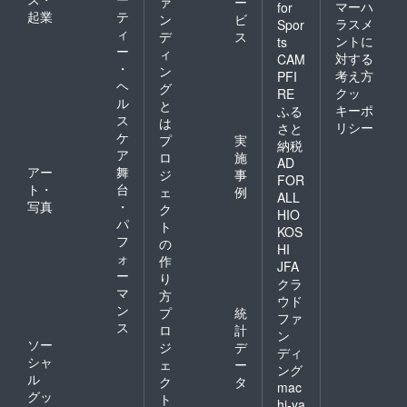
ァ
ー
マーハ
for
起業
テ
ン
ビ
ラスメ
Spor
ィ
デ
ス
ントに
ts
ー
ィ
対する
CAM
・
ン
考え方
PFI
ヘ
グ
クッ
RE
ル
と
キーポ
ふる
ス
は
リシー
さと
ケ
プ
実
納税
ア
ロ
施
AD
アー
舞
ジ
事
FOR
ト・
台
ェ
例
ALL
写真
・
ク
HIO
パ
ト
KOS
フ
の
HI
ォ
作
JFA
ー
り
クラ
マ
方
ウド
ン
プ
統
ファ
ス
ロ
計
ン
ソー
ジ
デ
ディ
シャ
ェ
ー
ング
ル
ク
タ
mac
グッ
ト
hi-ya