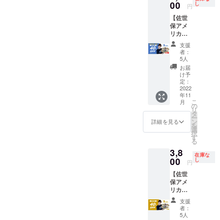
八女抹
00
し
円
茶ホワ
【佐世
イト
保アメ
チョコ
リカン
（2個）
ベーグ
HAPPY
支援
ル】20
TRAILS
者：
個 プ
COFFE
5人
レーン
E（佐世
お届
（4
保市日
け予
個）・
野町
定：
チーズ
2022
1828-
年11
（4
49）の
こ
月
個）・
店頭で
の
リ
トマト
ピック
タ
ー
（4
アップ
ン
詳細を見る
を
個）・
できる
選
択
ココア
方に限
す
る
（4
りま
3,8
個）・
す。
在庫な
八女抹
00
ピック
し
円
茶ホワ
アップ
【佐世
イト
予定期
保アメ
チョコ
間：
リカン
（4個）
2022年
ベーグ
HAPPY
11月下
支援
ル】10
TRAILS
旬～
者：
個 プ
COFFE
（ピッ
5人