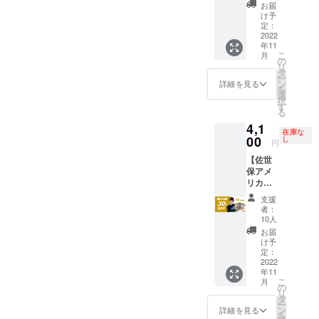
レーン
E（佐世
クアッ
お届
（2
保市日
プ可能
け予
個）・
野町
定：
日時
チーズ
2022
1828-
は、ク
年11
（2
49）の
ラウド
こ
月
個）・
店頭で
の
ファン
リ
トマト
ピック
タ
ディン
ー
（2
アップ
ン
グ終了1
詳細を見る
を
個）・
できる
選
週間前
択
ココア
方に限
す
に「活
る
（2
りま
動報
4,1
個）・
す。
告」に
在庫な
八女抹
00
ピック
し
てお知
円
茶ホワ
アップ
らせし
【佐世
イト
予定期
ます。
保アメ
チョコ
間：
数週間
リカン
（2個）
2022年
にわた
ベーグ
クール
11月下
り、月
支援
ル】10
宅急便
旬～
曜日か
者：
個 プ
（冷凍
（ピッ
10人
ら金曜
レーン
タイ
クアッ
日の午
お届
（2
プ）で
プ可能
け予
後の限
個）・
お送り
定：
日時
定時間
チーズ
2022
いたし
は、ク
と土曜
年11
（2
ます。
ラウド
日の限
こ
月
個）・
の
ファン
定時間
リ
トマト
タ
ディン
を計画
ー
（2
ン
グ終了1
詳細を見る
中で
を
個）・