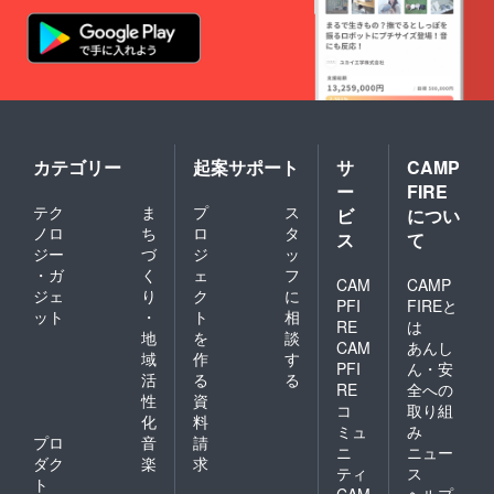
カテゴリー
起案サポート
サ
CAMP
ー
FIRE
テク
ま
プ
ス
ビ
につい
ノロ
ち
ロ
タ
ス
て
ジー
づ
ジ
ッ
・ガ
く
ェ
フ
CAM
CAMP
ジェ
り
ク
に
PFI
FIREと
ット
・
ト
相
RE
は
地
を
談
CAM
あんし
域
作
す
PFI
ん・安
活
る
る
RE
全への
性
資
コ
取り組
化
料
ミュ
み
プロ
音
請
ニ
ニュー
ダク
楽
求
ティ
ス
ト