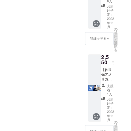
CAMPF
6人
レーン
IRE手数
グル製造の
お届
（2
料を差
け予
業態転換を
個）・
し引い
定：
成功させ雇
チーズ
2022
た全額
年11
（2
が、
用を守りた
こ
月
個）・
ベーグ
の
い！
リ
トマト
ルの研
タ
ー
（2
究開発
ン
詳細を見る
を
個）・
費用に
選
スタッフ一
択
ココア
充当さ
す
る
同この3つの
（2
れま
2,5
個）・
す。 ※1
想いで頑
八女抹
50
口1,000
円
張って、早1
茶ホワ
円とし
【佐世
年。去年の8
イト
て、
保アメ
チョコ
ティー
月までは佐
リカン
（2個）
パック
世保市にあ
ベーグ
HAPPY
コー
支援
ル】10
TRAILS
る小さな
ヒー1包
者：
個 プ
COFFE
を口数
1人
コーヒー
レーン
E（佐世
分お送
お届
ショップで
（2
保市日
りさせ
け予
個）・
野町
定：
ていた
したが、お
チーズ
2022
1828-
だきま
かげさまで
年11
（2
49）の
す。上
こ
月
個）・
今年6月には
店頭で
の
乗せ支
リ
トマト
ピック
タ
援は
都内のポッ
ー
（2
アップ