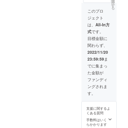
選
週間前
す。店
択
ココア
す
に「活
舗営業
る
（2
動報
このプロ
はして
個）・
告」に
おりま
ジェクト
八女抹
てお知
せん）
茶ホワ
らせし
は、
All-In方
イト
ます。
式
です。
チョコ
数週間
（2個）
にわた
目標金額に
クール
り、月
関わらず、
宅急便
曜日か
（冷凍
ら金曜
2022/11/20
タイ
日の午
23:59:59
ま
プ）で
後の限
お送り
定時間
でに集まっ
いたし
と土曜
た金額が
ます。
日の限
定時間
ファンディ
を計画
ングされま
中で
す。店
す。
舗営業
はして
おりま
支援に関するよ
せん）
くある質問
手数料はいく
らかかります