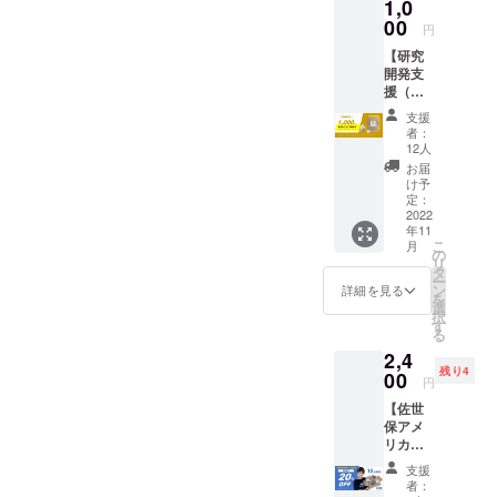
1,0
・「佐世保
00
アメリカン
円
ベーグル」
【研究
開発支
を全国の
援（お
ベーグル
気持ち
支援
支援）
ファンにお
者：
プラ
12人
届けした
ン】 ご
お届
い！
支援い
け予
ただい
定：
・ベーグル
た金額
2022
を流行りで
年11
から、
こ
月
はなく「日
心ばか
の
リ
りのお
タ
本の日常
ー
礼
ン
詳細を見る
食」にした
を
（HTC
選
択
オリジ
い！
す
る
ナルブ
・コロナに
2,4
レンド
負けず、
残り4
の
00
円
ティー
イートイン
【佐世
パック
＆テイクア
保アメ
コー
リカン
ウトのコー
ヒー1包
ベーグ
×口数）
ヒーショッ
支援
ル】10
と
者：
プからベー
個 プ