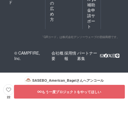
ド
の
補助
広
金申
め
請サ
方
ポー
ト
「QRコード」は株式会社デンソーウェーブの登録商標です。
© CAMPFIRE,
会社概
採用情
パートナー
Inc.
要
報
募集
SASEBO_American_Bagel
さんへアンコール
もう一度プロジェクトをやってほしい
22