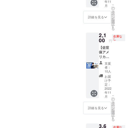
年11
（4
ます。
日の限
こ
月
個）・
の
定時間
リ
トマト
タ
を計画
ー
（4
ン
詳細を見る
中で
を
個）・
選
す。店
択
ココア
す
舗営業
る
（4
はして
2,1
個）・
おりま
在庫な
八女抹
00
し
せん）
円
茶ホワ
【佐世
イト
保アメ
チョコ
リカン
（4個）
ベーグ
クール
支援
ル】10
宅急便
者：
個 プ
（冷凍
10人
レーン
タイ
お届
（2
プ）で
け予
個）・
お送り
定：
チーズ
2022
いたし
年11
（2
ます。
こ
月
個）・
送料は
の
リ
トマト
10個分
タ
ー
（2
の送料
ン
詳細を見る
を
個）・
で据え
選
択
ココア
置きし
す
る
（2
ます！
3,6
個）・
在庫な