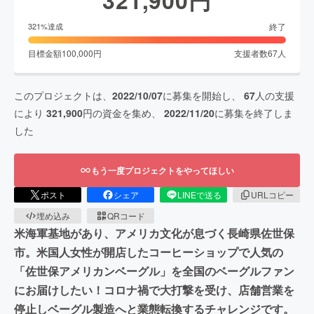
終了
321
%達成
目標金額
100,000
円
支援者数
67
人
このプロジェクトは、
2022/10/07
に募集を開始し、
67
人の支援
により
321,900
円の資金を集め、
2022/11/20
に募集を終了しま
した
もう一度プロジェクトをやってほしい
ポスト
シェア
LINEで送る
URLコピー
埋め込み
QRコード
米海軍基地があり、アメリカ文化が息づく長崎県佐世保
市。米国人女性が開店したコーヒーショップで人気の
「佐世保アメリカンベーグル」を全国のベーグルファン
にお届けしたい！コロナ禍で大打撃を受け、店舗営業を
停止しベーグル製造へと業態転換するチャレンジです。