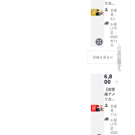
皆さまから
リカン
（2個）
2022年
にわた
のご支援を
ベーグ
クール
11月下
り、月
支援
ル】10
宅急便
旬～
お待ちして
曜日か
者：
個 プ
（冷凍
（ピッ
4人
ら金曜
います！
レーン
タイ
クアッ
日の午
お届
（2
プ）で
プ可能
け予
後の限
個）・
お送り
定：
日時
定時間
チーズ
2022
いたし
は、ク
と土曜
年11
（2
ます。
ラウド
日の限
こ
月
個）・
の
ファン
定時間
リ
トマト
タ
ディン
を計画
ー
（2
ン
グ終了1
詳細を見る
中で
を
個）・
選
週間前
す。店
択
ココア
す
に「活
舗営業
る
（2
動報
はして
6,8
個）・
告」に
おりま
八女抹
00
てお知
せん）
円
茶ホワ
らせし
【佐世
イト
ます。
保アメ
チョコ
数週間
リカン
（2個）
にわた
ベーグ
クール
り、月
支援
ル】20
宅急便
曜日か
者：
個 プ
（冷凍
17人
ら金曜
レーン
タイ
日の午
お届
（4
プ）で
け予
後の限
個）・
お送り
定：
定時間
チーズ
2022
いたし
と土曜