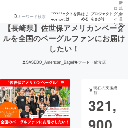
新
ロ
規
グ
会
プロジェクトを掲
はじ
プロジェクト
/
載するには
める
をさがす
イ
員
ン
登
【長崎県】佐世保アメリカンベーグ
録
ルを全国のベーグルファンにお届け
したい！
人気のプロ
注目のリ
注目の新着プロ
募集終了が近いプ
もうすぐ公開
ジェクト
ターン
ジェクト
ロジェクト
されます
SASEBO_American_Bagel
フード・飲食店
アート・写真
音楽
現在の支援総
テクノロジー・ガジェット
ゲーム・サ
額
321,
映像・映画
書籍・雑誌
900
ビジネス・起業
チャレンジ