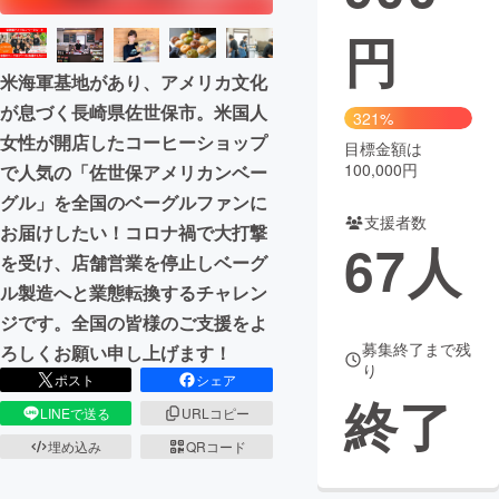
円
まちづくり・地域活性化
米海軍基地があり、アメリカ文化
が息づく長崎県佐世保市。米国人
CAMPFIRE for Social Good
CAMPFIRE Creation
321%
女性が開店したコーヒーショップ
CAMPFIREふるさと納税
machi-ya
コミュニティ
目標金額は
100,000円
で人気の「佐世保アメリカンベー
グル」を全国のベーグルファンに
支援者数
お届けしたい！コロナ禍で大打撃
67
人
を受け、店舗営業を停止しベーグ
ル製造へと業態転換するチャレン
ジです。全国の皆様のご支援をよ
募集終了まで残
ろしくお願い申し上げます！
り
ポスト
シェア
終了
LINEで送る
URLコピー
埋め込み
QRコード