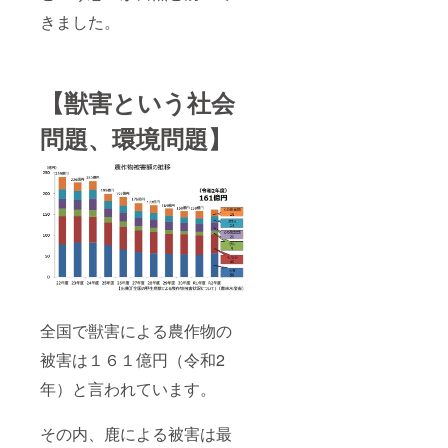
り下げ
中）
きました。
る、内
【掲載
容を修
方法】
正する
キャン
対応を
プファ
いたし
イヤー
【獣害という社会
ます。
のご支
【掲載
援
問題、環境問題】
媒体】
フォー
1.DPOP
ムの備
のウェ
考欄に
ブサイ
クレ
ト
ジット
(https://
掲載用
tapetu
のお名
m.co.jp/
前をご
project/
提出く
deer-
ださ
plus-
い。 掲
one/)
載をご
全国で獣害による農作物の
2.DPOP
希望し
の動画
ない方
被害は１６１億円（令和2
（準備
は、空
中）
欄にて
年）と言われています。
【掲載
ご提出
方法】
くださ
キャン
い。
その内、鹿による被害は最
プファ