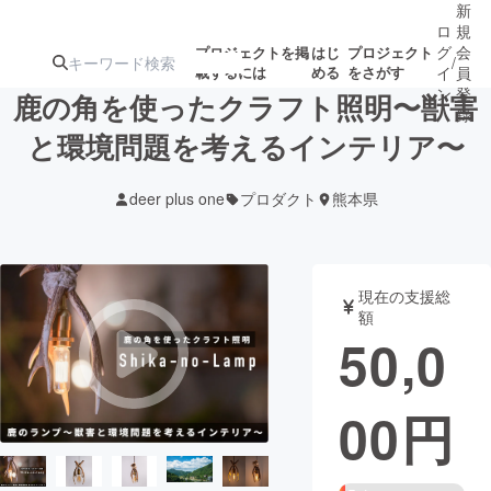
新
ロ
規
グ
会
プロジェクトを掲
はじ
プロジェクト
/
載するには
める
をさがす
イ
員
ン
登
鹿の角を使ったクラフト照明〜獣害
録
と環境問題を考えるインテリア〜
人気のプロ
注目のリ
注目の新着プロ
募集終了が近いプ
もうすぐ公開
deer plus one
プロダクト
熊本県
ジェクト
ターン
ジェクト
ロジェクト
されます
アート・写真
音楽
現在の支援総
額
50,0
テクノロジー・ガジェット
ゲーム・サ
00
円
映像・映画
書籍・雑誌
ビジネス・起業
チャレンジ