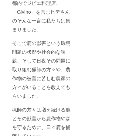
都内でジビエ料理店、
Deer
お名前
中）
Plus
（ニッ
【掲載
「Givino」を営むヒデさん
One
クネー
方法】
Project
ムなど
キャン
のそんな一言に私たちは集
（以
も可）
プファ
下、
を
イヤー
まりました。
DPOP
DPOP
のご支
）のク
ウェブ
援
ラウド
そこで鹿の獣害という環境
サイト
フォー
ファン
や作成
ムの備
問題の状況や社会的な課
ディン
動画内
考欄に
グにご
で掲載
クレ
題、そして日夜その問題に
支援い
させて
ジット
ただい
いただ
掲載用
取り組む猟師の方々や、農
たお客
きま
のお名
様への
す。 ※
前をご
作物の被害に苦しむ農家の
リター
掲載内
提出く
ンとし
容は文
方々がいることを教えても
ださ
て、ご
字のみ
い。 掲
らいました。
希望者
です。
載をご
の方の
【掲載
希望し
み購入
期間】
ない方
猟師の方々は増え続ける鹿
者様の
→DPO
は、空
お名前
P存続
欄にて
とその獣害から農作物や森
（ニッ
中。別
ご提出
クネー
途お問
くださ
を守るために、日々鹿を捕
ムなど
い合わ
い。
も可）
せより
獲しています。