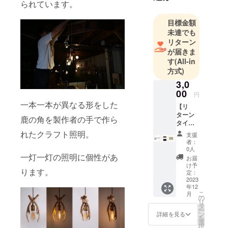
られています。
目標金額
未達でも
リターン
が届きま
す
(All-in
方式)
3,0
00
円
一本一本が異なる形をした
【リ
ターン
鹿の角を製作者の手で作ら
タイト
ル】 プ
れたクラフト照明。
支援
ロジェ
者：
クト支
0人
援 【リ
一灯一灯の照明に個性があ
お届
ターン
け予
ります。
内容】
定：
・ス
2023
年12
テッ
こ
月
カー ・
の
リ
クレ
タ
ー
ジット
ン
詳細を見る
を
記載 ・
選
択