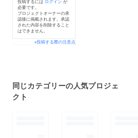
投稿するには
ログイン
が
を膨らませて始動しま
必要です。
した。関心を持っては
プロジェクトオーナーの承
認後に掲載されます。承認
いただけても、支援し
された内容を削除すること
ていただくとなるとな
はできません。
かなかハードルが高い
※投稿する際の注意点
のだなと感じている中
で、支援いただける方
が一人増えるたびにメ
ンバー全員で感謝し大
喜びしております。現
状サクセスまでは遠い
同じカテゴリーの人気プロジェ
ですが、引き続き多く
クト
に人に関心を持っても
らい、支援いただける
ように努めます。支援
してくださる方、また
関心を持ってくださる
方、お気に入りに登録