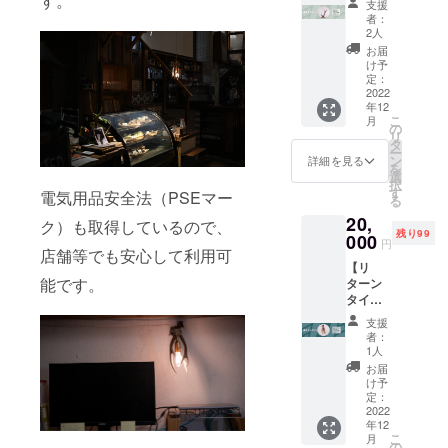
す。
要】
支援
Shika-
担当社
Deer
者：
no-
からの
Plus
2人
Object
お礼
One
お届
【リ
メール
Project
け予
ターン
※ステッ
定：
（以
内容】
2022
カーは
下、
年12
・鹿の
SAMPL
DPOP
こ
月
オブ
Eです。
の
）のク
リ
ジェ ・
実際の
タ
ラウド
ー
ステッ
商品と
ン
ファン
詳細を見る
を
カー ・
異なる
選
ディン
択
クレ
場合が
す
グにご
電気用品安全法（PSEマー
る
ジット
ござい
支援い
20,
記載
ます
ク）も取得しているので、
ただい
残り99
【説
000
が、ご
たお客
円
明】 ３
店舗等でも安心して利用可
了承く
様への
【リ
０cm以
ださ
リター
能です。
ターン
上の鹿
い。 ----
ンとし
タイト
の角を
-----------
て、ご
ル】
使った
-----------
希望者
支援
Shika-
オブ
------ ク
の方の
者：
no-
ジェ。
レジッ
1人
み購入
Lamp『
キー・
ト記載
者様の
お届
小』
アクセ
に関し
け予
お名前
【リ
サリー
定：
て -------
（ニッ
ターン
2022
掛けと
-----------
クネー
年12
内容】
して使
-----------
ムなど
こ
月
・
用でき
の
--- 【概