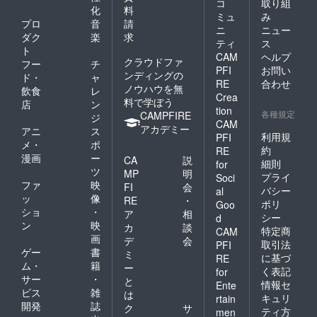
コ
取り組
化
料
ミュ
み
プロ
音
請
ニ
ニュー
ダク
楽
求
ティ
ス
ト
CAM
ヘルプ
クラウドファ
フー
チ
PFI
お問い
ンディングの
ド・
ャ
RE
合わせ
ノウハウを無
飲食
レ
Crea
料で学ぼう
店
ン
tion
各種規定
CAMPFIRE
ジ
CAM
アカデミー
アニ
ス
利用規
PFI
メ・
ポ
約
RE
漫画
ー
CA
説
細則
for
ツ
MP
明
プライ
Soci
ファ
映
FI
会
バシー
al
ッ
像
RE
・
ポリ
Goo
ショ
・
ア
相
シー
d
ン
映
カ
談
特定商
CAM
画
デ
会
取引法
PFI
ゲー
書
ミ
に基づ
RE
ム・
籍
ー
く表記
for
サー
・
と
情報セ
Ente
ビス
雑
は
キュリ
rtain
開発
誌
ク
サ
ティ方
men