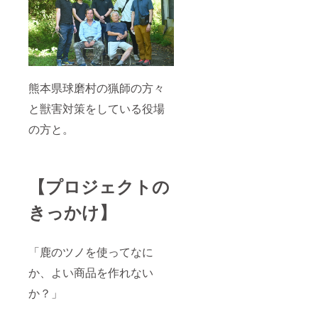
す。
て -------
連絡を
プファ
LED電
-----------
いただ
イヤー
球が１
-----------
く形
のご支
灯につ
--- 【概
で、掲
援
き１個
要】
載を取
フォー
付属し
Deer
り下げ
ムの備
ます。
Plus
る、内
考欄に
熊本県球磨村の猟師の方々
送料は
One
容を修
クレ
含まれ
Project
正する
ジット
と獣害対策をしている役場
ます。
（以
対応を
掲載用
離島部
下、
いたし
のお名
の方と。
の場合
DPOP
ます。
前をご
別途追
）のク
【掲載
提出く
加費用
ラウド
媒体】
ださ
が発生
ファン
1.DPOP
い。 掲
しま
ディン
のウェ
【プロジェクトの
載をご
す。 ----
グにご
ブサイ
希望し
-----------
支援い
ト
ない方
きっかけ】
-----------
ただい
(https://
は、空
------ ク
たお客
tapetu
欄にて
レジッ
様への
m.co.jp/
ご提出
ト記載
リター
project/
くださ
「鹿のツノを使ってなに
に関し
ンとし
deer-
い。
て -------
て、ご
か、よい商品を作れない
plus-
-----------
希望者
one/)
-----------
か？」
の方の
2.DPOP
--- 【概
み購入
の動画
要】
者様の
（準備