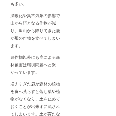
イヤー
も多い。
のご支
援
フォー
温暖化や異常気象の影響で
ムの備
山から餌となる作物が減
考欄に
クレ
り、里山から降りてきた鹿
ジット
掲載用
が畑の作物を食べてしまい
のお名
前をご
ます。
提出く
ださ
い。 掲
農作物以外にも鹿による森
載をご
林被害は環境問題へと繋
希望し
ない方
がっています。
は、空
欄にて
ご提出
増えすぎた鹿が森林の植物
くださ
い。
を食べ荒らすと落ち葉や植
物がなくなり、土を止めて
おくことが出来ずに流され
てしまいます。土が育たな