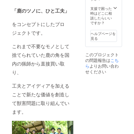
プファ
す。 吊
があり
お名前
載を取
イヤー
り下げ
ますの
支援で困った
（ニッ
り下げ
のご支
「鹿のツノ
に、ひと工夫」
重量：
でサイ
時はどこに相
クネー
る、内
援
1kg以内
ズは目
談したらいい
ムなど
容を修
フォー
電球タ
安で
ですか？
も可）
をコンセプトにしたプロ
正する
ムの備
イプ：
す。
を
対応を
考欄に
E26ソ
LED電
ジェクトです。
DPOP
いたし
ヘルプページを
クレ
ケッ
球が１
ウェブ
ます。
見る
ジット
ト、洋
灯につ
サイト
【掲載
掲載用
これまで不要なモノとして
梨型
き１個
や作成
媒体】
のお名
LED電
付属し
動画内
1.DPOP
前をご
このプロジェクト
捨てられていた鹿の角を国
球、調
ます。
で掲載
のウェ
提出く
の問題報告は
こち
光非対
送料は
させて
ブサイ
ださ
内の猟師から直接買い取
応 【注
ら
よりお問い合わ
含まれ
いただ
ト
い。 掲
意事
ます。
きま
せください
(https://
り、
載をご
項】 鹿
離島部
す。 ※
tapetu
希望し
のツノ
の場合
掲載内
m.co.jp/
ない方
は天然
別途追
工夫とアイディアを加える
容は文
project/
は、空
の物の
加費用
字のみ
deer-
欄にて
ため、
ことで新たな価値を創造し
が発生
です。
plus-
ご提出
どうし
しま
【掲載
one/)
くださ
て獣害問題に取り組んでい
てもば
す。 ----
期間】
2.DPOP
い。
らつき
-----------
→DPO
の動画
ます。
があり
-----------
P存続
（準備
ますの
------ ク
中。別
中）
でサイ
レジッ
途お問
【掲載
ズは目
ト記載
い合わ
方法】
安で
に関し
せより
キャン