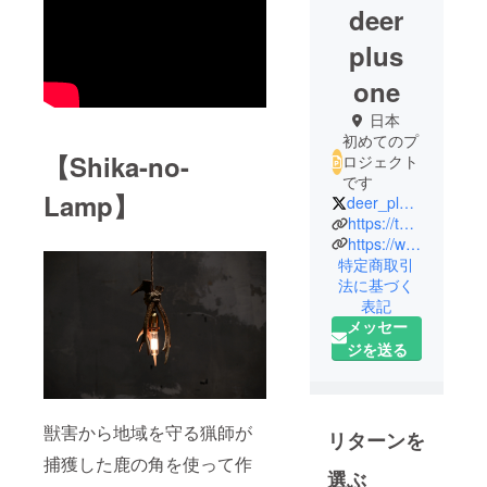
deer
plus
one
日本
初めてのプ
【Shika-no-
ロジェクト
です
Lamp】
deer_plus_one
https://tapetum.co.jp/project/deer-plus-one/
https://www.instagram.com/deerplusone/
特定商取引
法に基づく
表記
メッセー
ジを送る
獣害から地域を守る猟師が
リターンを
捕獲した鹿の角を使って作
選ぶ