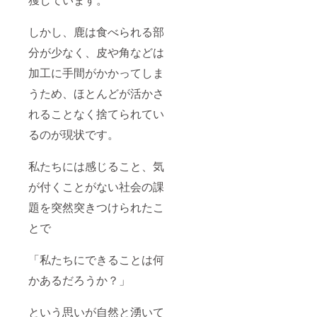
を
連絡を
DPOP
いただ
ウェブ
しかし、鹿は食べられる部
く形
サイト
で、掲
分が少なく、皮や角などは
や作成
載を取
動画内
り下げ
加工に手間がかかってしま
で掲載
る、内
させて
容を修
うため、ほとんどが活かさ
いただ
正する
きま
対応を
れることなく捨てられてい
す。 ※
いたし
掲載内
るのが現状です。
ます。
容は文
【掲載
字のみ
媒体】
私たちには感じること、気
です。
1.DPOP
【掲載
のウェ
が付くことがない社会の課
期間】
ブサイ
→DPO
ト
題を突然突きつけられたこ
P存続
(https://
中。別
tapetu
とで
途お問
m.co.jp/
い合わ
project/
せより
deer-
「私たちにできることは何
連絡を
plus-
かあるだろうか？」
いただ
one/)
く形
2.DPOP
で、掲
の動画
という思いが自然と湧いて
載を取
（準備