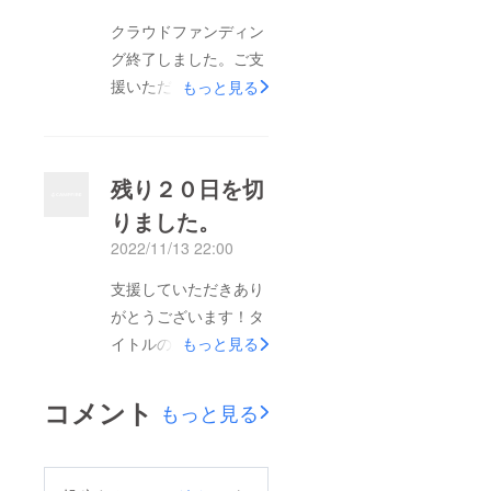
クラウドファンディン
グ終了しました。ご支
援いただいた方本当に
もっと見る
ありがとうございまし
た。鹿の角グッズ現在
制作中です！１２月中
残り２０日を切
にはお届けしたいと
りました。
思っています。
2022/11/13 22:00
支援していただきあり
がとうございます！タ
イトルの通り、募集終
もっと見る
了まで２０日を切りま
した。Deer Plus One
コメント
もっと見る
で初めてのクラウド
ファンディングという
ことで期待と不安に胸