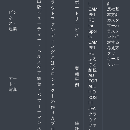
出
ラ
ポ
針
t
版
ウ
ー
反社基
CAM
ビジ
ビ
ド
ト
本方針
PFI
ネ
ュ
フ
サ
カスタ
RE
ス・
ー
ァ
ー
マーハ
for
起業
テ
ン
ビ
ラスメ
Spor
ィ
デ
ス
ントに
ts
ー
ィ
対する
CAM
・
ン
考え方
PFI
ヘ
グ
クッ
RE
ル
と
キーポ
ふる
ス
は
リシー
さと
ケ
プ
実
納税
ア
ロ
施
AD
アー
舞
ジ
事
FOR
ト・
台
ェ
例
ALL
写真
・
ク
HIO
パ
ト
KOS
フ
の
HI
ォ
作
JFA
ー
り
クラ
マ
方
ウド
ン
プ
統
ファ
ス
ロ
計