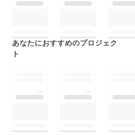
してくださっている
方、どうかDeer Plus
Oneのことプロジェク
トが広がっていくよ
う、SNSなどで拡散お
あなたにおすすめのプロジェク
ねがいいたします！
ト