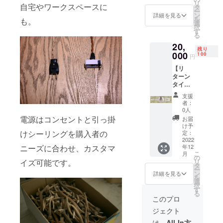
も可）
リ
自宅やワークスペースに
Shika-
ます。
タ
要】
を
ー
no-
【仕
ン
Deer
詳細を見る
DPOP
を
も。
Lamp『
様】 古
選
Plus
ウェブ
択
小』 ・
材の板
す
One
サイト
る
ステッ
をベー
Project
や作成
20,
カー ・
スにし
（以
動画内
残り
クレ
000
ていま
100
下、
で掲載
円
ジット
す。 角
DPOP
させて
【リ
記載
と板は
）のク
いただ
ターン
【説
分かれ
ラウド
きま
タイト
明】 鹿
た状態
ファン
す。 ※
ル】
の角を
でお届
ディン
掲載内
支援
Shika-
使った
けしま
グにご
者：
容は文
no-
小さめ
す。ド
0人
支援い
字のみ
Lamp『
のラン
電源はコンセントと引っ掛
ライ
ただい
お届
です。
大』
プ。 お
バーを
け予
たお客
【掲載
【リ
けシーリングを購入者の
部屋の
定：
使って
様への
期間】
ターン
2022
インテ
組み立
リター
→DPO
ニーズに合わせ、カスタマ
年12
内容】
リアに
てる必
ンとし
P存続
こ
月
・
適した
の
要があ
て、ご
中。別
イズ可能です。
リ
Shika-
明るさ
タ
りま
希望者
途お問
ー
no-
とサイ
ン
す。 ----
詳細を見る
の方の
い合わ
を
Lamp『
ズ。
選
-----------
み購入
せより
択
大』 ・
【仕
す
-----------
者様の
連絡を
る
ステッ
様】 鹿
------ ク
このプロ
お名前
いただ
カー ・
のツ
レジッ
（ニッ
く形
ジェクト
クレ
ノ：20
ト記載
クネー
で、掲
ジット
～30cm
に関し
は、
All-In方
ムなど