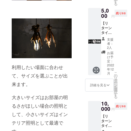
担当者
す
る
からの
5,0
お礼
残り98
メール
00
円
※ステッ
【リ
カーは
ターン
SAMPL
タイト
Eです。
ル】
実際の
支援
Shika-
商品と
者：
no-
異なる
2人
Kakera
場合が
お届
【リ
ござい
け予
ターン
ます
定：
内容】
2022
が、ご
利用したい場面に合わせ
年12
・小さ
了承く
こ
月
な鹿の
て、サイズを選ぶことが出
ださ
の
リ
角（５
い。 ----
タ
ー
来ます。
cm程
-----------
ン
詳細を見る
を
度）を
-----------
選
択
一つお
------ ク
す
る
大きいサイズはお部屋の明
送りし
レジッ
10,
ます。
ト記載
るさがほしい場合の照明と
残り98
・ス
000
に関し
円
テッ
て -------
して、小さいサイズはイン
【リ
カー ・
-----------
ターン
クレ
-----------
テリア照明として最適で
タイト
ジット
--- 【概
ル】
記載 ・