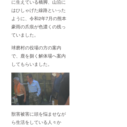
に生えている橋脚、山沿に
はひしゃげた線路といった
ように、令和2年7月の熊本
豪雨の爪痕が色濃くの残っ
ていました。
球磨村の役場の方の案内
で、鹿を捌く解体場へ案内
してもらいました。
獣害被害に頭を悩ませなが
ら生活をしている人々か