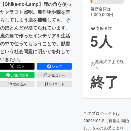
5%
【Shika-no-Lamp】鹿の角を使っ
目標金額は
まちづくり・地域活性化
たクラフト照明。農作物や森を荒
1,000,000円
らしてしまう鹿を捕獲しても、そ
のほとんどが捨てられています。
支援者数
CAMPFIRE for Social Good
CAMPFIRE Creation
5
人
鹿の角で作ったインテリアを生活
CAMPFIREふるさと納税
machi-ya
コミュニティ
の中で使ってもらうことで、獣害
という社会問題に明かりを灯して
いきたい。
募集終了まで残
ポスト
シェア
り
終了
LINEで送る
URLコピー
埋め込み
QRコード
このプロジェクトは、
2022/10/12
に募集を開始
し、
5
人の支援により