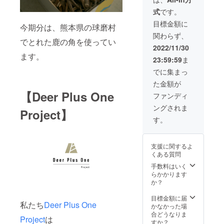
載を取
記載
の物、
て -------
も可）
り下げ
式
です。
【説
３本 吊
-----------
を
る、内
明】 鹿
り下げ
-----------
目標金額に
DPOP
容を修
今期分は、熊本県の球磨村
の角を
重量：
--- 【概
ウェブ
正する
関わらず、
使った
1kg以内
要】
サイト
対応を
でとれた鹿の角を使ってい
大きめ
電球タ
Deer
2022/11/30
や作成
いたし
のラン
イプ：
Plus
ます。
動画内
ます。
23:59:59
ま
プ。 お
E17ソ
One
で掲載
【掲載
部屋を
ケッ
Project
でに集まっ
させて
媒体】
明るく
ト、筒
（以
いただ
1.DPOP
た金額が
する照
型LED
下、
きま
のウェ
明器具
【Deer Plus One
電球、
DPOP
ファンディ
す。 ※
ブサイ
として
調光非
）のク
掲載内
ト
ングされま
適した
対応 ※
ラウド
Project】
容は文
(https://
明るさ
写真と
ファン
す。
字のみ
tapetu
とサイ
は電球
ディン
です。
m.co.jp/
ズ。
が異な
グにご
【掲載
project/
【仕
りま
支援い
期間】
deer-
支援に関するよ
様】 鹿
す。
ただい
→DPO
plus-
くある質問
の角：
【注意
たお客
P存続
one/)
25～
事項】
手数料はいく
様への
中。別
2.DPOP
35cmの
鹿の角
らかかります
リター
途お問
の動画
物、３
は天然
か？
ンとし
い合わ
（準備
本 ※写
の物の
て、ご
せより
中）
真とは
ため、
目標金額に届
希望者
連絡を
【掲載
私たち
Deer Plus One
角の本
どうし
かなかった場
の方の
いただ
方法】
数が異
てもば
合どうなりま
み購入
く形
キャン
Project
は
なりま
らつき
すか？
者様の
で、掲