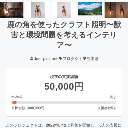
鹿の角を使ったクラフト照明〜獣
害と環境問題を考えるインテリ
ア〜
deer plus one
プロダクト
熊本県
現在の支援総額
50,000
円
終了
5
%達成
目標金額
1,000,000
円
支援者数
5
人
このプロジェクトは、
2022/10/12
に募集を開始し、
5
人の支援に