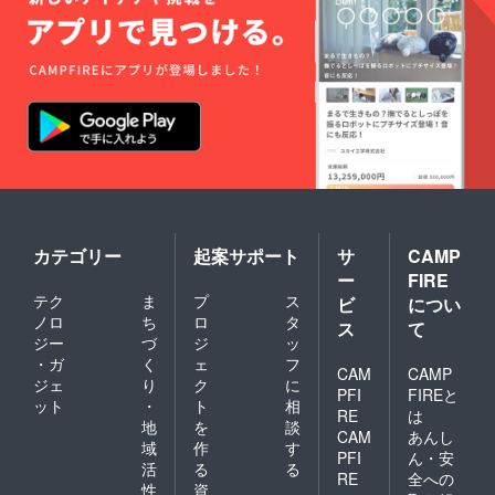
カテゴリー
起案サポート
サ
CAMP
ー
FIRE
テク
ま
プ
ス
ビ
につい
ノロ
ち
ロ
タ
ス
て
ジー
づ
ジ
ッ
・ガ
く
ェ
フ
CAM
CAMP
ジェ
り
ク
に
PFI
FIREと
ット
・
ト
相
RE
は
地
を
談
CAM
あんし
域
作
す
PFI
ん・安
活
る
る
RE
全への
性
資