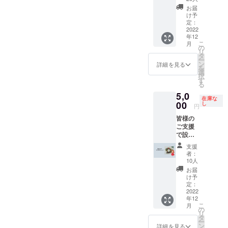
M
ベント
える
・当日
日々の
TSUBO
お届
カレン
1000円
配布A4
暮らし
け予
ほっと
ダー
分（100
チラ
定：
を〝ラ
（1個）
〔サイ
円×10
2022
シ 裏
ク〟に
＆SHIRI
ズ〕
年12
枚）の
面協賛
〝楽し
ほっと
W480×
こ
月
付きで
欄に掲
の
く〟し
（１
H540×
リ
す。 特
載(クー
タ
ません
個）デ
D100m
ー
製ポス
ポン、
ン
か？ 体
詳細を見る
ザイン
m 引き
を
トカー
イベン
選
と心の
はこち
出し：
択
ドがつ
ト告知
す
捩れや
らで選
W60×H
る
いてき
可、掲
つまり
定しま
60×D98
5,0
ます！
載サイ
に気が
す 夢
mm
在庫な
送料込
00
ズにつ
し
つく場
のカケ
円
〔厚
み 2022
いては
所つく
ラ クリ
み〕
皆様の
年12月
画像を
りをし
スマス
2.0mm
ご支援
初旬到
参考に
ていま
リー
で設置
着。 は
してく
す。鍼
ス
した ク
12月17
ださ
灸・整
cotoho
支援
リスマ
日のみ
い） ・
体だけ
者：
guデザ
スツ
有効で
イベン
10人
でな
インの
リーの
す。 荒
ト当日
く、日
お届
オリジ
解体後
天など
本部ス
け予
常でケ
ナルク
のグ
で中止
定：
ペース
アでき
リスマ
リーン
2022
となっ
にチラ
る運動
スカー
年12
を使っ
た際の
シを配
やアイ
ドにて
こ
月
て ス
払い戻
の
置
テムも
お礼の
リ
タッフ
しはで
タ
A4、
あり、
手紙を
ー
にてお
きませ
ン
200枚ま
詳細を見る
それぞ