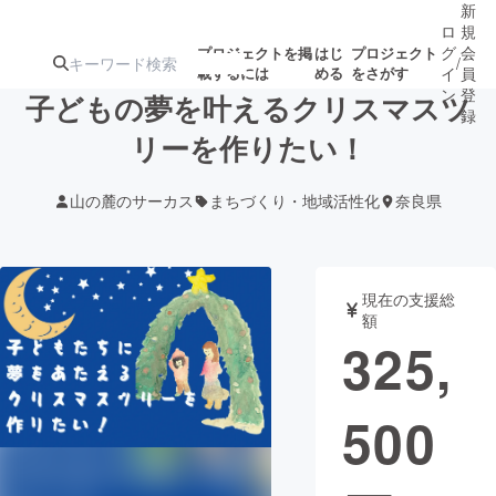
新
ロ
規
グ
会
プロジェクトを掲
はじ
プロジェクト
/
載するには
める
をさがす
イ
員
ン
登
子どもの夢を叶えるクリスマスツ
録
リーを作りたい！
人気のプロ
注目のリ
注目の新着プロ
募集終了が近いプ
もうすぐ公開
山の麓のサーカス
まちづくり・地域活性化
奈良県
ジェクト
ターン
ジェクト
ロジェクト
されます
アート・写真
音楽
現在の支援総
額
325,
テクノロジー・ガジェット
ゲーム・サ
500
映像・映画
書籍・雑誌
ビジネス・起業
チャレンジ