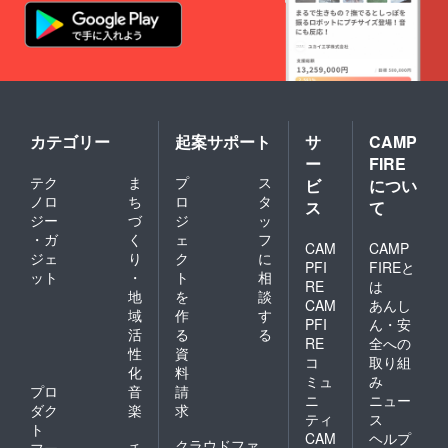
く場合
発
があり
送時よ
ます。
り50日
お断り
以上の
させて
日持ち
いただ
のある
いた場
ものを
合にお
お送り
カテゴリー
起案サポート
サ
CAMP
いても
しま
返金は
す。 保
ー
FIRE
いたし
存方
テク
ま
プ
ス
ビ
につい
かねま
法 高
ノロ
ち
ロ
タ
す。 ・
ス
て
温多湿
ジー
づ
ジ
ッ
チラシ
を避
送付先
・ガ
く
ェ
フ
け、涼
CAM
CAMP
はメー
しいと
ジェ
り
ク
に
PFI
FIREと
ルにて
ころで
ット
・
ト
相
ご連絡
RE
は
保管し
地
を
談
いたし
CAM
あんし
てくだ
域
作
す
ます。
さい。
PFI
ん・安
■新型コ
活
る
る
製造
RE
全への
ロナ
性
資
者
コ
取り組
ウィル
NORR
化
料
ミュ
み
スおよ
coffee
プロ
音
請
び雨天
ニ
ニュー
roaster
ダク
楽
求
決行、
s
ティ
ス
ト
並びに
CAM
ヘルプ
クラウドファ
荒天時
フー
チ