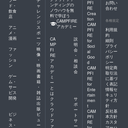
な
PFI
お問い
の対応
ンディングの
らきた
ド・
ャ
RE
合わせ
につい
まち
ノウハウを無
飲食
レ
て 本イ
Crea
奈良市
料で学ぼう
店
ン
ベント
北半田
tion
各種規定
CAMPFIRE
ジ
は小雨
中町16-
CAM
アカデミー
天決行
アニ
ス
2 中村
利用規
PFI
のイベ
成宏 ク
メ・
ポ
約
RE
ントと
リスマ
漫画
ー
CA
説
細則
なって
for
スリー
ツ
MP
明
おりま
プライ
Soci
スはイ
ファ
映
す。 荒
FI
会
ベント
バシー
al
天の場
ッ
像
RE
・
が雨で
ポリ
Goo
合、お
ショ
・
中止と
ア
相
シー
d
よび新
なった
ン
映
カ
談
特定商
CAM
型コロ
場合、
画
デ
会
ナウィ
取引法
PFI
イベン
ゲー
書
ミ
ルスの
ト用に
に基づ
RE
ム・
籍
状況に
ー
用意し
く表記
for
よって
サー
・
ていた
と
情報セ
Ente
は実行
グリー
ビス
雑
は
キュリ
rtain
委員
ンを用
開発
誌
ク
サ
会、お
ティ方
men
いて製
出
ラ
ポ
よび施
針
作しま
t
版
設の判
ウ
ー
す。 実
反社基
CAM
断によ
ビジ
ビ
際にお
ド
ト
本方針
PFI
り中止
届けす
ネ
ュ
フ
サ
カスタ
RE
となる
るパッ
ス・
ー
ァ
ー
マーハ
場合が
for