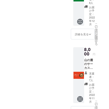
えていま
イラス
8人
トの
す。
お届
入った
け予
ポスト
定：
山の麓の
カード
2022
年12
にお礼
サーカス
こ
月
のメッ
の
は、奈良県
リ
セージ
タ
ー
を 書い
を中心に活
ン
詳細を見る
を
て送り
選
動を行う
択
ます！
す
る
子どものマ
8,0
ネー教室
00
円
codomoney
山の麓
のイベント
のサー
部門です。
カスオ
codomoney
リジナ
支援
ルクッ
では、生き
者：
キー
7人
ていく上で
セット!
お届
大切なお金
け予
定：
の知識を学
2022
び、
年11
こ
月
お金に縛ら
の
リ
タ
られない自