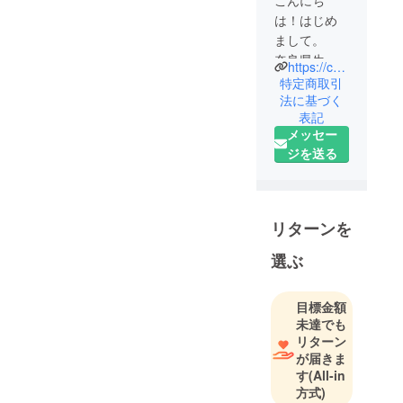
は！はじめ
まして。
奈良県生駒
https://codomoney.wixsite.com/yamacircus
市でイベン
特定商取引
ト活動を行
法に基づく
表記
なっており
メッセー
ます山の麓
ジを送る
のサーカス
団です。
老若男女問
わず、様々
リターンを
な人が自分
らしく、自
選ぶ
分のスキル
を使い楽し
目標金額
いことを
未達でも
世の中に仕
リターン
掛けていこ
が届きま
す
(All-in
う！と活動
方式)
しておりま