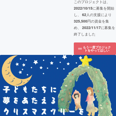
このプロジェクトは、
2022/10/15
に募集を開始
し、
62
人の支援により
325,500
円の資金を集
め、
2022/11/17
に募集を
終了しました
もう一度プロジェク
トをやってほしい