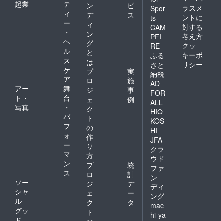
ケージ
起業
テ
ン
ビ
ござい
ラスメ
Spor
等のデ
ィ
ます。
デ
ス
ザイン
ントに
ts
中止判
ー
ィ
が異な
対する
CAM
断は、
・
る場合
ン
考え方
PFI
当日の
があり
ヘ
グ
クッ
RE
朝に実
ます、
ル
と
施いた
キーポ
ふる
あらか
ス
は
しま
じめご
リシー
さと
ケ
す。な
プ
実
了承く
納税
お、中
ア
ださ
ロ
施
AD
止と
い。
アー
舞
ジ
事
FOR
なった
ト・
台
ェ
例
場合に
ALL
写真
・
ク
つきま
HIO
パ
して
ト
KOS
も、返
フ
の
HI
金が行
ォ
作
JFA
えない
ー
り
旨、あ
クラ
マ
方
らかじ
ウド
ン
めご了
プ
統
ファ
承くだ
ス
ロ
計
ン
さい。
ソー
ジ
デ
ディ
シャ
ェ
ー
ング
ル
ク
タ
mac
グッ
ト
hi-ya
ド
の