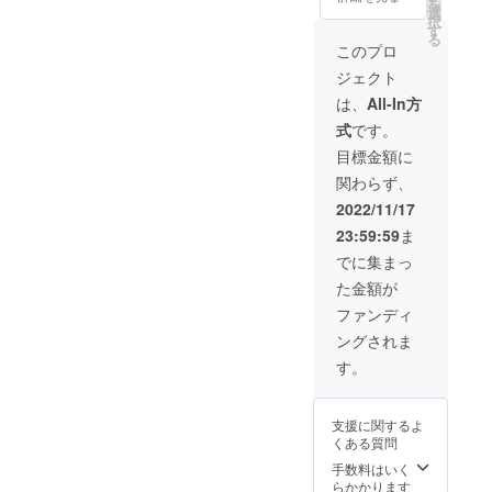
同封さ
を
礼の気
ん。
選
で
れの症
せてい
択
持ちを
す
2022.12
状やお
ただき
る
込めた
.17当日
このプロ
人柄に
ます。
リース
本イベ
あった
送料含
ジェクト
をお作
ントで
提案を
む 名
りしま
は発行
は、
All-In方
させて
称 焼
す。 夢
部数が
頂きま
菓子
式
です。
のクリ
47200
す。 ●
（アイ
スマス
部の生
目標金額に
チケッ
シング
ツリー
駒市広
トの有
クッ
関わらず、
のカケ
報誌
効期限
キー）
ラをク
「いこ
2022/11/17
2023年
原材料
リスマ
まち」
3月末
名 小
23:59:59
ま
スまで
にイベ
▲09RO
麦粉(北
お楽し
ント詳
でに集まっ
OM（み
海道
みくだ
細を掲
わ鍼灸
産)、粉
た金額が
さい。
載しま
整骨院
砂糖、
お礼の
す。 イ
ファンディ
内） ▲
バター
メッ
ベント
〒
（北海
ングされま
セージ
にはお
639023
道産）
を書い
仕事体
す。
6 奈良
卵、着
たポス
験や
県香芝
色料(赤
トカー
ワーク
市磯壁3
色40
ドもご
ショッ
丁目27-
号、黄
支援に関するよ
一緒に
プが多
1
色4号黄
くある質問
お送り
数あ
色５
しま
手数料はいく
り、そ
号、青
す。 荒
らかかります
の申し