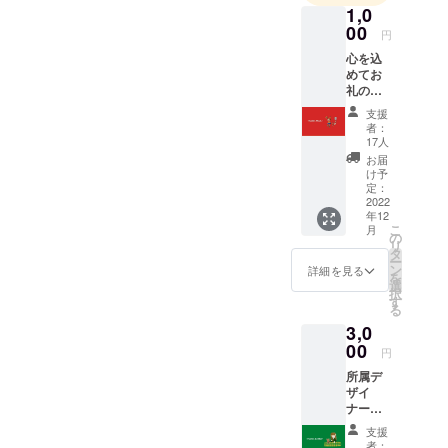
1,0
す。
00
声の大きい
円
人の発言は
心を込
めてお
目立ちます
礼の
が、人前で
メール
支援
を送ら
話すことが
者：
せてい
17人
苦手な人も
ただき
お届
とんでもな
ます！
け予
当日の
定：
く面白いア
様子も
2022
イデアを
年12
掲載し
こ
月
持っていた
ます。
の
リ
タ
りしますよ
ー
ン
詳細を見る
ね。私たち
を
選
択
はそんな十
す
る
人十色の化
3,0
学反応に
00
円
よって新し
所属デ
いものを生
ザイ
ナー作
み出してい
のクリ
きたいと考
支援
スマス
者：