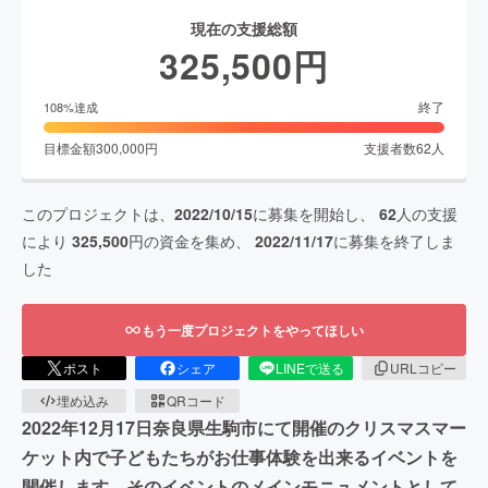
現在の支援総額
325,500
円
終了
108
%達成
目標金額
300,000
円
支援者数
62
人
このプロジェクトは、
2022/10/15
に募集を開始し、
62
人の支援
により
325,500
円の資金を集め、
2022/11/17
に募集を終了しま
した
もう一度プロジェクトをやってほしい
ポスト
シェア
LINEで送る
URLコピー
埋め込み
QRコード
2022年12月17日奈良県生駒市にて開催のクリスマスマー
ケット内で子どもたちがお仕事体験を出来るイベントを
開催します。そのイベントのメインモニュメントとして