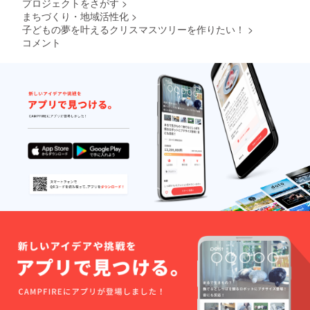
麦 名
プロジェクトをさがす
>
ヒバな
ます。
称 レ
まちづくり・地域活性化
>
どのナ
・掲載
ギュ
チュラ
子どもの夢を叶えるクリスマスツリーを作りたい！
>
内容は
ラー
ルグ
コメント
メール
コー
リーン
にて打
ヒー 原
山の麓
合せさ
材料
サーカ
せてい
名
スのメ
ただき
コー
ンバー
ます。
ヒー豆
がidea
・子ど
（生豆
of a
もがた
生産
jokeさ
くさん
国 ブ
んに指
訪れる
ラジル
導いた
イベン
他） 内
だきな
トで
容
がら 心
す。
量
を込め
ネット
10g (1
て製作
ワーク
杯分)X5
しま
販売ま
パック
す！
たは企
賞味期
業イ
限 お
メージ
届け時
が相違
のラベ
する場
ルに表
合等、
記とな
お断り
りま
させて
す。
いただ