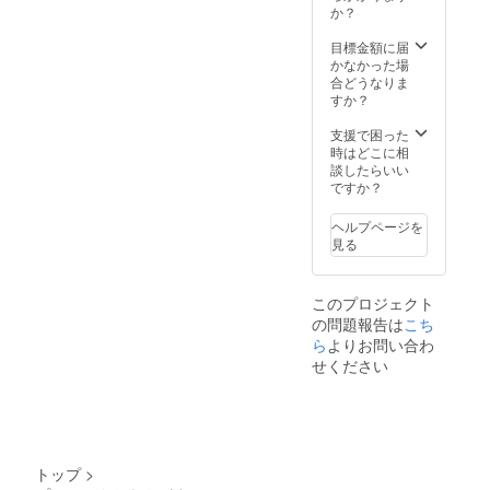
色１号
天のた
か？
込みはH
竹炭パ
めイベ
Pからと
ウダー)
ントが
目標金額に届
しま
内容
中止と
かなかった場
す。 そ
量
なった
合どうなりま
のため
10枚 賞
際に
すか？
私ども
味期
は、ツ
のHPの
限
リー設
支援で困った
閲覧数
2022.12
置用に
時はどこに相
は高く
.31 保存
準備し
談したらいい
なるこ
方法
た グ
ですか？
とが予
直射日
リーン
想され
光を避
を使っ
ます。
ヘルプページを
け、常
て製作
事前告
見る
温保存
し郵送
知チラ
してく
いたし
シは
ださい
ます。
2000部
製造
このプロジェクト
送料込
発注い
者
の問題報告は
こち
み。
たしま
cotoho
リース
ら
よりお問い合わ
す。市
gu 大阪
詳細 ・
関連施
せください
府堺市
数量 1
設や商
浜寺石
個 ・商
店街、
津町西
品サイ
出店店
2-1-1 ア
ズ 約
舗に配
レル
直径
布協力
ギー：
20cm
をお願
トップ
>
卵、小
・素材
い致し