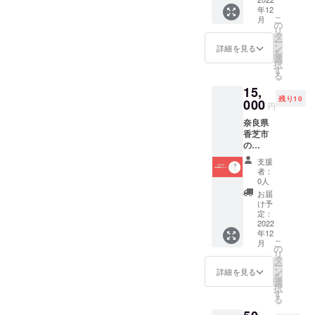
マスギ
2022年
ねま
年12
フトと
11月29
す。
こ
月
して詰
日着で
の
リ
め合わ
発送し
タ
ー
せてお
ます。
ン
詳細を見る
を
送りし
名称
選
択
ます！
焼菓子
す
る
クリス
（アイ
15,
マス
シング
残り10
マー
000
クッ
円
ケット
キー）
奈良県
をお家
原材料
香芝市
で楽し
名 小
の
んでい
麦粉(北
09ROO
ただけ
海道
支援
Mにて
るスペ
産)、粉
者：
美容鍼
シャル
砂糖、
0人
灸の施
セット
バター
お届
術を受
です。
（北海
け予
けられ
クリス
定：
道産）
るチ
2022
マス直
卵、着
年12
ケット
前の
色料(赤
こ
月
と 山の
12/20着
の
色40
リ
麓の
です！
タ
号、黄
ー
サーカ
内容
ン
色4号黄
詳細を見る
を
スオリ
cotoho
選
色５
択
ジナル
guクリ
す
号、青
る
のお礼
スマス
色１号
のポス