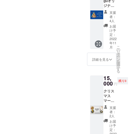
guオリ
描いて
と考え、地
ジナル
プレゼ
域や人との
アイシ
ントに
支援
ング
も◎
関わりを増
者：
クッ
メール
4人
やすイベン
キーが
にて
お届
入った
トを
JPEGで
け予
アドベ
お送り
定：
企画しまし
ントカ
2022
しま
た。
年11
レン
す！ お
こ
月
ダーと
写真を
今回のクリ
の
リ
心を込
頂く必
タ
スマスイベ
ー
めたお
要があ
ン
詳細を見る
を
ントのプロ
礼のポ
りま
選
択
スト
す。 い
す
ジェクトも
る
カード
ただい
その一環で
15,
をお送
た写真
残り3
りしま
開催いたし
000
を基に
円
す。 ク
デザイ
ます。
クリス
リスマ
ンを考
マス
スまで
えま
マー
の毎日
す。 人
ケット
がワク
数は2人
支援
の出店
ワク楽
までで
者：
者こだ
しみに
す。 完
2人
わりの
なりま
成後の
お届
商品を
すよう
修正は
け予
クリス
に…
定：
出来か
2022