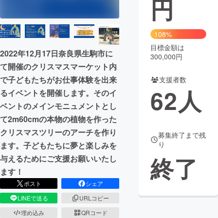
円
まちづくり・地域活性化
108%
目標金額は
CAMPFIRE for Social Good
CAMPFIRE Creation
2022年12月17日奈良県生駒市に
300,000円
CAMPFIREふるさと納税
machi-ya
コミュニティ
て開催のクリスマスマーケット内
で子どもたちがお仕事体験を出来
支援者数
62
人
るイベントを開催します。そのイ
ベントのメインモニュメントとし
て2m60cmの本物の植物を作った
クリスマスツリーのアーチを作り
募集終了まで残
り
ます。子どもたちに夢と楽しみを
終了
与えるためにご支援お願いいたし
ます！
ポスト
シェア
LINEで送る
URLコピー
埋め込み
QRコード