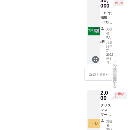
50,
アイシ
竹炭パ
残り3
トカー
000
ング
ウダー)
円
ドをお
クッ
内容
・HPに
送りし
キーク
量
掲載
ます。
リスマ
24枚 賞
（TOP
寒い季
ススペ
味期
ページ
節で
シャル
限
支援
協賛
す。体
ボック
2022.12
者：
欄）
と心の
ス（10
0人
.25 保存
2022.11
声を聞
枚）
方法
お届
.1~当日
いて労
NORR
け予
直射日
まで
りま
定：
COFFE
光を避
https://
2022
しょ
E
け、常
年11
codom
う。 ●
ROAST
温保存
こ
月
oney.wi
チケッ
の
ERS ド
してく
リ
xsite.co
トの内
タ
リップ
ださい
ー
m/yam
容 ・頭
ン
バッグ
詳細を見る
製造
を
acircus
鍼＋お
選
コー
者
択
・事前
顔美容
す
ヒー 5
cotoho
る
配布チ
鍼（顔
パック
gu 大阪
2,0
ラシ、
ツボ
（山の
府堺市
在庫な
協賛欄
00
マッ
し
麓の
浜寺石
円
に掲載
サージ
サーカ
津町西
クリス
（企業
付き）
スオリ
2-1-1 ア
マス
名の
（1時間
ジナル
レル
マー
み）
30分）
デザイ
ギー：
ケット
2022.11
●09RO
ン）
卵、小
支援
当日会
.18~当
OMにつ
09ROO
者：
麦 アド
場で使
日まで
いて
20人