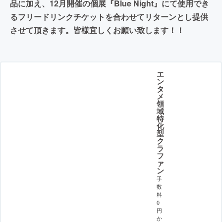
品に加え、12月開催の個展『Blue Night』にて使用でき
るフリードリンクチケットを合わせてリターンとし提供
させて頂きます。皆様宜しくお願い致します！！
エ
ン
タ
メ
領
域
特
化
型
ク
ラ
フ
ァ
ン
手
数
料
0
円
か