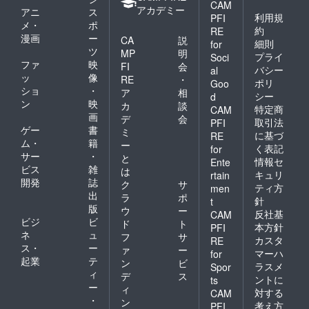
CAM
アカデミー
アニ
ス
利用規
PFI
メ・
ポ
約
RE
漫画
ー
CA
説
細則
for
ツ
MP
明
プライ
Soci
ファ
映
FI
会
バシー
al
ッ
像
RE
・
ポリ
Goo
ショ
・
ア
相
シー
d
ン
映
カ
談
特定商
CAM
画
デ
会
取引法
PFI
ゲー
書
ミ
に基づ
RE
ム・
籍
ー
く表記
for
サー
・
と
情報セ
Ente
ビス
雑
は
キュリ
rtain
開発
誌
ク
サ
ティ方
men
出
ラ
ポ
針
t
版
ウ
ー
反社基
CAM
ビジ
ビ
ド
ト
本方針
PFI
ネ
ュ
フ
サ
カスタ
RE
ス・
ー
ァ
ー
マーハ
for
起業
テ
ン
ビ
ラスメ
Spor
ィ
デ
ス
ントに
ts
ー
ィ
対する
CAM
・
ン
考え方
PFI