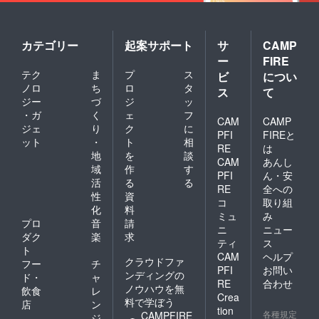
カテゴリー
起案サポート
サ
CAMP
ー
FIRE
テク
ま
プ
ス
ビ
につい
ノロ
ち
ロ
タ
ス
て
ジー
づ
ジ
ッ
・ガ
く
ェ
フ
CAM
CAMP
ジェ
り
ク
に
PFI
FIREと
ット
・
ト
相
RE
は
地
を
談
CAM
あんし
域
作
す
PFI
ん・安
活
る
る
RE
全への
性
資
コ
取り組
化
料
ミュ
み
プロ
音
請
ニ
ニュー
ダク
楽
求
ティ
ス
ト
CAM
ヘルプ
クラウドファ
フー
チ
PFI
お問い
ンディングの
ド・
ャ
RE
合わせ
ノウハウを無
飲食
レ
Crea
料で学ぼう
店
ン
tion
各種規定
CAMPFIRE
ジ