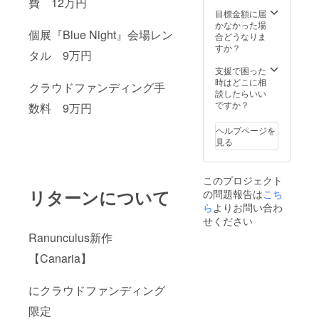
ガラス
費 12万円
ガラス
目標金額に届
ガラス
かなかった場
個展『Blue Night』会場レン
アクリ
合どうなりま
ル
すか？
タル 9万円
length
60cm
支援で困った
materia
時はどこに相
クラウドファンディング手
l citrine
談したらいい
freshw
ですか？
数料 9万円
ater
pearl
ヘルプページを
vintage
見る
glass
czech
glass
このプロジェクト
glass
リターンについて
の問題報告は
こち
glass
acrylic
ら
よりお問い合わ
せください
Ranunculus新作
【Canaria】
にクラウドファンディング
限定