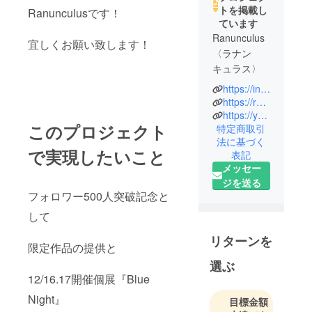
トを掲載し
Ranunculusです！
ています
Ranunculus
宜しくお願い致します！
〈ラナン
キュラス〉
https://instagram.com/ranunculusjewelry92?igshid=YmMyMTA2M2Y=
Ranunculus
https://ranunculusje.thebase.in/
は花の名前
https://youtu.be/Zuw_msAdhTs
このプロジェクト
特定商取引
が由来で
法に基づく
す。 様々な
で実現したいこと
表記
色彩を持つ
メッセー
Ranunculus
ジを送る
。 国籍も年
フォロワー500人突破記念と
齢も関係な
して
く 多様な
方々の日常
リターンを
限定作品の提供と
を彩れるよ
選ぶ
う名付けま
12/16.17開催個展『Blue
した。
Night』
ヴィンテー
目標金額