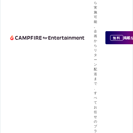
ら
実
施
可
能
。
企
画
掲載
無料
か
ら
リ
タ
ー
ン
配
送
ま
で
、
す
べ
て
お
任
せ
の
プ
ラ