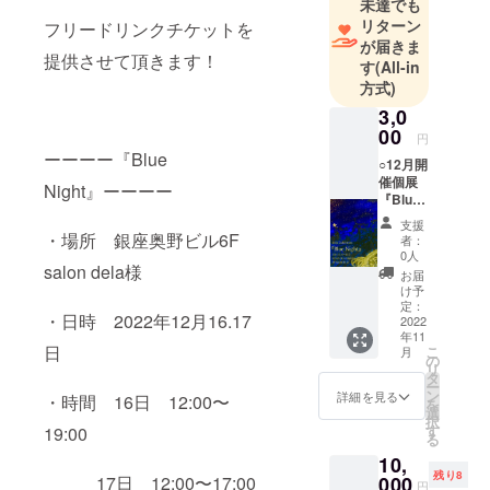
ジパーツや
未達でも
リターン
希少価値の
フリードリンクチケットを
が届きま
高い工芸品
提供させて頂きます！
す
(All-in
などを 使用
方式)
し、量産品
3,0
にはない個
00
円
性とデザイ
ーーーー『Blue
○12月開
ンが魅力。
催個展
Night』ーーーー
限定品が多
『Blue
Night』
くあなただ
支援
フリー
・場所 銀座奥野ビル6F
者：
けの特別な
ドリン
0人
作品に出会
salon dela様
ク1杯チ
お届
ケット
えます。
け予
DM×1 ※
定：
・日時 2022年12月16.17
郵送に
2022
年11
２デザイ
てお送
日
こ
月
りする
の
ナーによる
リ
DMを個
タ
表現の交差
ー
展へご
ン
詳細を見る
・時間 16日 12:00〜
を
持参頂
が生み出す
選
択
くと ド
す
19:00
新領域ジュ
る
リンク
エリー。
10,
を1杯無
残り8
料で提
17日 12:00〜17:00
000
世界中の神
円