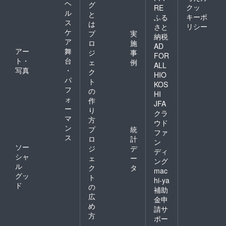
ヘ
グ
クッ
RE
ル
と
キーポ
ふる
ス
は
リシー
さと
ケ
プ
実
納税
ア
ロ
施
AD
アー
舞
ジ
事
FOR
ト・
台
ェ
例
ALL
写真
・
ク
HIO
パ
ト
KOS
フ
の
HI
ォ
作
JFA
ー
り
クラ
マ
方
ウド
ン
プ
統
ファ
ス
ロ
計
ン
ソー
ジ
デ
ディ
シャ
ェ
ー
ング
ル
ク
タ
mac
グッ
ト
hi-ya
ド
の
補助
広
金申
め
請サ
方
ポー