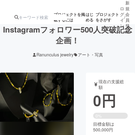
新
ロ
規
グ
会
プロジェクトを掲
はじ
プロジェクト
/
載するには
める
をさがす
イ
員
ン
登
Instagramフォロワー500人突破記念
録
企画！
人気のプロ
注目のリ
注目の新着プロ
募集終了が近いプ
もうすぐ公開
Ranunculus jewelry
アート・写真
ジェクト
ターン
ジェクト
ロジェクト
されます
アート・写真
音楽
現在の支援総
額
0
円
テクノロジー・ガジェット
ゲーム・サ
映像・映画
書籍・雑誌
0%
目標金額は
500,000円
ビジネス・起業
チャレンジ