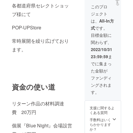
くと ド
素材 シ
す
pearl
る
各都道府県セレクトショッ
リンク
トリン
vintage
このプロ
を1杯無
淡水
glass
プ様にて
ジェクト
料で提
パール
czech
供させ
ビン
glass
は、
All-In方
て頂き
テージ
glass
POP-UPStore
式
です。
ます。
ガラス
glass
新作
チェコ
acrylic
目標金額に
【canar
ガラス
常時展開を繰り広げており
関わらず、
ia】 ク
ガラス
ラウド
ガラス
ます。
2022/10/31
ファン
アクリ
23:59:59
ま
ディン
ル
グ限定
length
でに集まっ
天然石
50cm
た金額が
シトリ
materia
ン配置
l citrine
ファンディ
Trinita
freshw
資金の使い道
ングされま
長さ
ater
60cm
pearl
す。
素材 シ
vintage
トリン
glass
リターン作品の材料調達
淡水
czech
支援に関するよ
パール
glass
費 20万円
くある質問
ビン
glass
テージ
glass
手数料はいく
ガラス
acrylic
らかかります
個展『Blue Night』会場設営
チェコ
か？