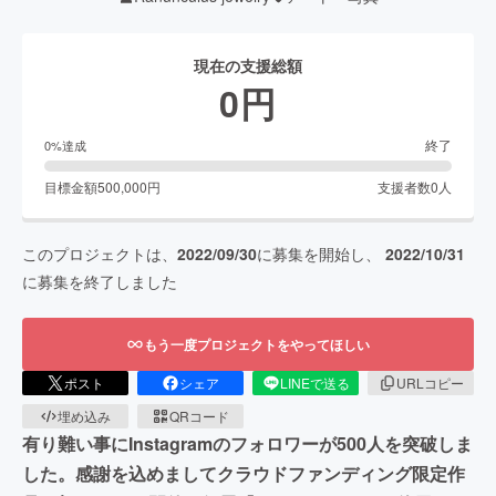
現在の支援総額
0
円
終了
0
%達成
目標金額
500,000
円
支援者数
0
人
このプロジェクトは、
2022/09/30
に募集を開始し、
2022/10/31
に募集を終了しました
もう一度プロジェクトをやってほしい
ポスト
シェア
LINEで送る
URLコピー
埋め込み
QRコード
有り難い事にInstagramのフォロワーが500人を突破しま
した。感謝を込めましてクラウドファンディング限定作