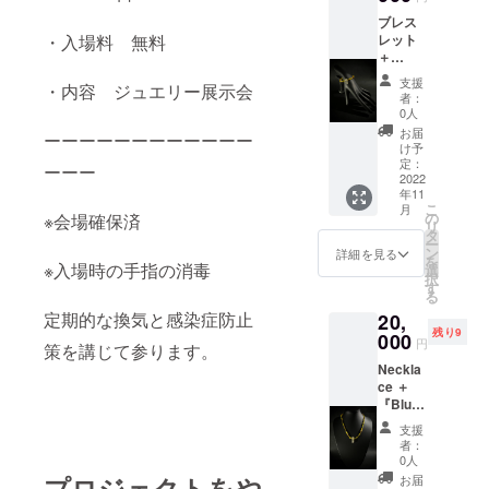
供させ
話、四季、
ブレス
て頂き
・入場料 無料
レット
景色から創
ます。
＋
造された壮
『Blue
支援
・内容 ジュエリー展示会
大な世界
Night』
者：
フリー
観、壮大な
0人
ドリン
お届
作品。
ーーーーーーーーーーーー
ク1杯チ
け予
身に付けた
ケット
定：
ーーー
DM×1 ※
2022
方の魅力が
年11
郵送に
目が眩む程
こ
月
てお送
の
※会場確保済
リ
りする
眩しくなる
タ
ー
DMを個
ン
詳細を見る
様なジュエ
を
展へご
※入場時の手指の消毒
選
択
リーを
持参頂
す
る
くと ド
定期的な換気と感染症防止
20,
リンク
残り9
を1杯無
000
円
策を講じて参ります。
料で提
Neckla
供させ
ce ＋
て頂き
『Blue
ます。
Night』
新作
支援
フリー
【canar
者：
ドリン
ia】 ク
0人
ク1杯チ
ラウド
プロジェクトをや
お届