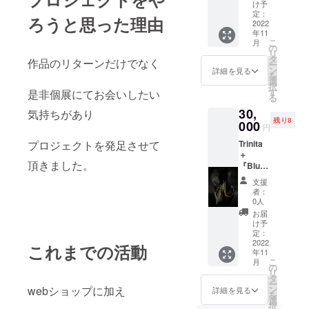
ケット
ファン
け予
DM×1 ※
ディン
定：
ろうと思った理由
郵送に
2022
グ限定
年11
てお送
天然石
こ
月
りする
シトリ
の
リ
DMを個
ン配置
タ
作品のリターンだけでなく
ー
展へご
Bracele
ン
詳細を見る
を
持参頂
t 長さ
選
択
くと ド
20cm
す
是非個展にてお会いしたい
る
リンク
素材 シ
30,
を1杯無
気持ちがあり
トリン
残り8
料で提
000
淡水
円
供させ
パール
プロジェクトを発足させて
Trinita
て頂き
ビン
＋
ます。
テージ
頂きました。
『Blue
新作
ガラス
Night』
【canar
チェコ
支援
フリー
ia】 ク
ガラス
者：
ドリン
ラウド
ガラス
0人
ク1杯チ
ファン
ガラス
お届
ケット
ディン
アクリ
け予
DM×1 ※
グ限定
定：
ル
郵送に
2022
天然石
length
これまでの活動
年11
てお送
シトリ
20cm
こ
月
りする
ン配置
の
materia
リ
DMを個
Neckla
タ
l citrine
ー
展へご
ce 長さ
webショップに加え
ン
freshw
詳細を見る
を
持参頂
50cm
選
ater
択