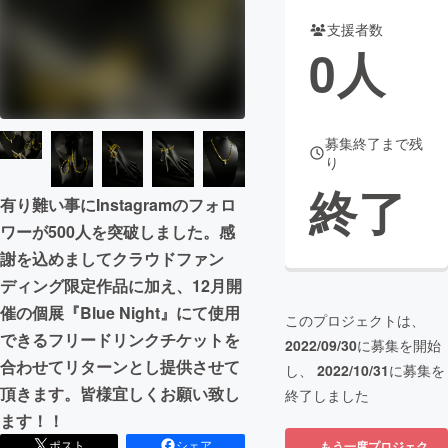
支援者数
まちづくり・地域活性化
0
人
CAMPFIRE for Social Good
CAMPFIRE Creation
CAMPFIREふるさと納税
machi-ya
コミュニティ
募集終了まで残
り
終了
有り難い事にInstagramのフォロ
ワーが500人を突破しました。感
謝を込めましてクラウドファン
ディング限定作品に加え、12月開
催の個展『Blue Night』にて使用
このプロジェクトは、
できるフリードリンクチケットを
2022/09/30
に募集を開始
合わせてリターンとし提供させて
し、
2022/10/31
に募集を
頂きます。皆様宜しくお願い致し
終了しました
ます！！
ポスト
シェア
もう一度プロジェク