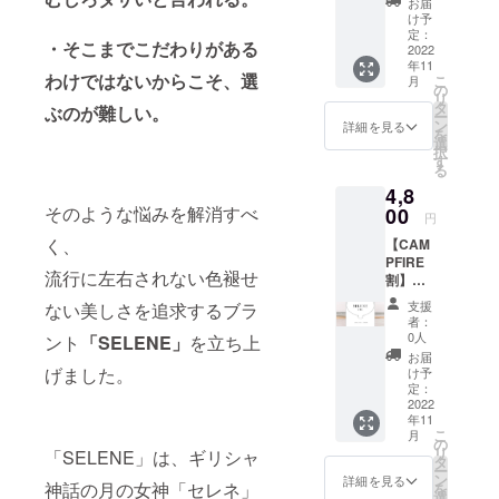
お届
みの価
け予
格で
定：
・そこまでこだわりがある
す。 一
2022
年11
般販売
わけではないからこそ、選
こ
月
価格：
の
リ
5,000円
タ
ぶのが難しい。
ー
ン
詳細を見る
を
選
択
す
る
4,8
そのような悩みを解消すべ
00
円
く、
【CAM
PFIRE
流行に左右されない色褪せ
割】シ
ルバー
支援
ない美しさを追求するブラ
ブレス
者：
レット
0人
ント
「SELENE」
を立ち上
『シー
お届
ラ』 ※
げました。
け予
送料込
定：
みの価
2022
年11
格で
こ
月
す。 一
の
リ
「SELENE」は、ギリシャ
般販売
タ
ー
価格：
ン
詳細を見る
神話の月の女神「セレネ」
を
5,000円
選