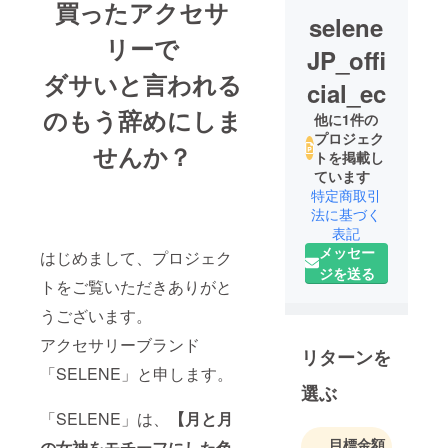
買ったアクセサ
selene
リーで
JP_offi
ダサいと言われる
cial_ec
のもう辞めにしま
他に1件の
プロジェク
せんか？
トを掲載し
ています
特定商取引
法に基づく
表記
メッセー
はじめまして、プロジェク
ジを送る
トをご覧いただきありがと
うございます。
アクセサリーブランド
リターンを
「SELENE」と申します。
選ぶ
「SELENE」は、
【月と月
目標金額
の女神をモチーフにした色