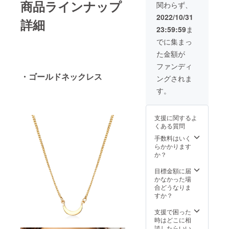
商品ラインナップ
関わらず、
2022/10/31
詳細
23:59:59
ま
でに集まっ
た金額が
ファンディ
・ゴールドネックレス
ングされま
す。
支援に関するよ
くある質問
手数料はいく
らかかります
か？
目標金額に届
かなかった場
合どうなりま
すか？
支援で困った
時はどこに相
談したらいい