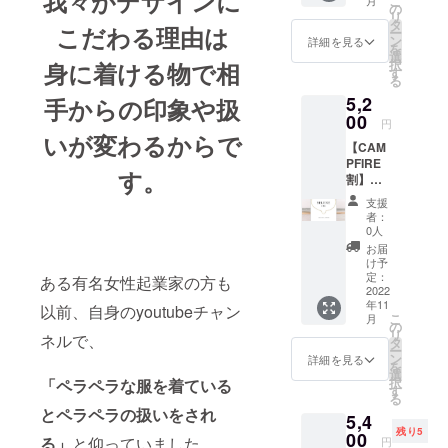
我々がデザインに
こ
月
売価
の
リ
格：
タ
こだわる理由は
ー
5,500円
ン
詳細を見る
を
選
択
身に着ける物で相
す
る
5,2
手からの印象や扱
00
円
いが変わるからで
【CAM
PFIRE
す。
割】
ゴール
支援
ドブレ
者：
スレッ
0人
ト
お届
『シー
け予
ラ』 ※
定：
ある有名女性起業家の方も
送料込
2022
年11
みの価
以前、自身のyoutubeチャン
こ
月
格で
の
リ
ネルで、
す。 一
タ
ー
般販売
ン
詳細を見る
を
価格：
選
択
「ペラペラな服を着ている
5,500円
す
る
とペラペラの扱いをされ
5,4
残り5
00
る」
と仰っていました。
円