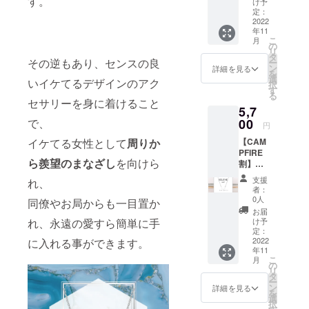
す。
け予
す。 一
定：
般販売
2022
年11
価格：
こ
月
6,500円
の
リ
タ
その逆もあり、センスの良
ー
ン
詳細を見る
を
選
いイケてるデザインのアク
択
す
る
セサリーを身に着けること
5,7
で、
00
円
イケてる女性として
周りか
【CAM
PFIRE
ら羨望のまなざし
を向けら
割】シ
ルバー
支援
れ、
ネック
者：
レス ※
0人
同僚やお局からも一目置か
送料込
お届
みの価
れ、永遠の愛すら簡単に手
け予
格で
定：
す。 一
2022
に入れる事ができます。
年11
般販売
こ
月
価格：
の
リ
6,000円
タ
ー
ン
詳細を見る
を
選
択