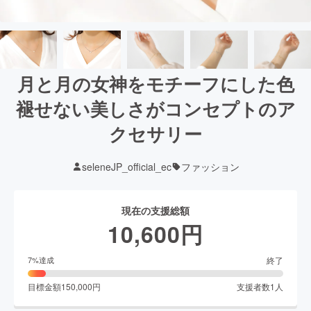
月と月の女神をモチーフにした色
褪せない美しさがコンセプトのア
クセサリー
seleneJP_official_ec
ファッション
現在の支援総額
10,600
円
終了
7
%達成
目標金額
150,000
円
支援者数
1
人