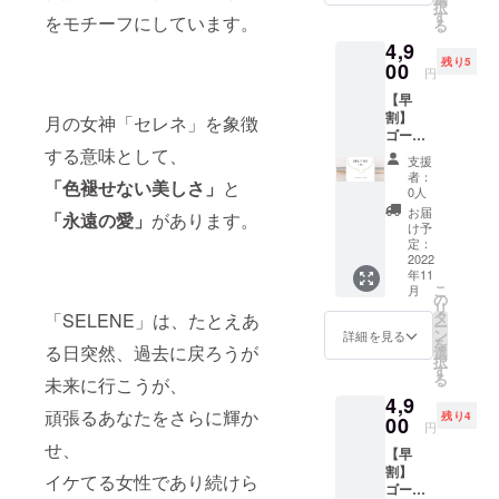
択
す
をモチーフにしています。
る
4,9
残り5
00
円
【早
割】
月の女神「セレネ」を象徴
ゴール
する意味として、
ドブレ
支援
スレッ
者：
「色褪せない美しさ」
と
ト ※送
0人
料込み
お届
「永遠の愛」
があります。
の価格
け予
です。
定：
一般販
2022
年11
売価
こ
月
格：
の
リ
5,500円
タ
「SELENE」は、たとえあ
ー
ン
詳細を見る
を
る日突然、過去に戻ろうが
選
択
す
る
未来に行こうが、
4,9
頑張るあなたをさらに輝か
残り4
00
円
せ、
【早
割】
イケてる女性であり続けら
ゴール