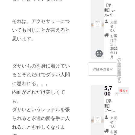
【早
割】シ
ルバー
ネック
それは、アクセサリーにつ
支援
レス ※
者：
いても同じことが言えると
送料込
0人
みの価
お届
思います。
格で
け予
す。 一
定：
般販売
2022
年11
価格：
こ
月
6,000円
の
リ
タ
ダサいものを身に着けてい
ー
ン
詳細を見る
を
るとそれだけでダサい人間
選
択
す
る
に思われる。。。
5,7
内面がどれだけ美しくて
残り4
00
円
も、
【早
割】
ダサいというレッテルを張
ゴール
ドネッ
られると永遠の愛を手に入
支援
クレス
者：
※送料込
れることも難しくなりま
1人
みの価
お届
格で