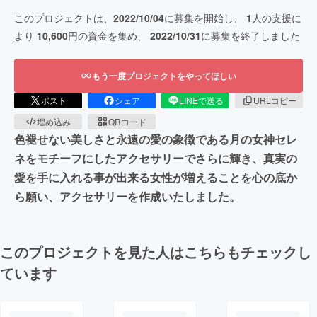
このプロジェクトは、
2022/10/04
に募集を開始し、
1
人の支援に
より
10,600
円の資金を集め、
2022/10/31
に募集を終了しました
もう一度プロジェクトをやってほしい
ポスト
シェア
LINEで送る
URLコピー
埋め込み
QRコード
色褪せない美しさと永遠の愛の象徴である月の女神セレ
ネをモチーフにしたアクセサリーでさらに輝き、真実の
愛を手に入れる事が出来る女性が増えることを心の底か
ら願い、アクセサリーを作成いたしました。
このプロジェクトを見た人はこちらもチェックし
ています