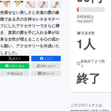
まちづくり・地域活性化
7%
色褪せない美しさと永遠の愛の象
目標金額は
徴である月の女神セレネをモチー
150,000円
CAMPFIRE for Social Good
CAMPFIRE Creation
フにしたアクセサリーでさらに輝
CAMPFIREふるさと納税
machi-ya
コミュニティ
き、真実の愛を手に入れる事が出
支援者数
1
人
来る女性が増えることを心の底か
ら願い、アクセサリーを作成いた
しました。
ポスト
シェア
募集終了まで残
り
LINEで送る
URLコピー
終了
埋め込み
QRコード
このプロジェクトは、