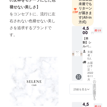
未達でも
褪せない美しさ】
リターン
が届きま
をコンセプトに、流行に左
す
(All-in
右されない色褪せない美し
方式)
さを追求するブランドで
4,5
残り5
00
円
す。
【早
割】シ
ルバー
ブレス
支援
レット
者：
※送料込
0人
みの価
お届
格で
け予
す。 一
定：
般販売
2022
年11
価格：
こ
月
5,000円
の
リ
タ
ー
ン
詳細を見る
を
選
択
す
る
4,5
残り5