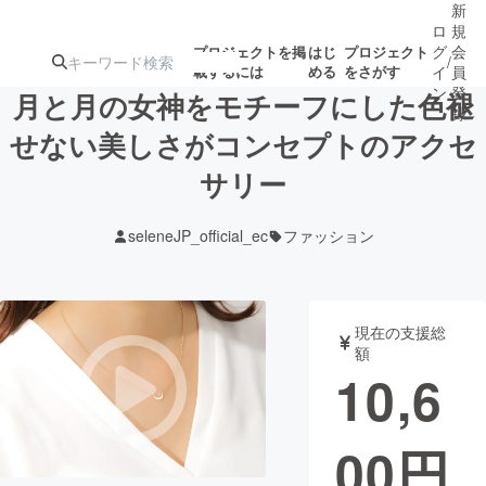
新
ロ
規
グ
会
プロジェクトを掲
はじ
プロジェクト
/
載するには
める
をさがす
イ
員
ン
登
月と月の女神をモチーフにした色褪
録
せない美しさがコンセプトのアクセ
サリー
人気のプロ
注目のリ
注目の新着プロ
募集終了が近いプ
もうすぐ公開
ジェクト
ターン
ジェクト
ロジェクト
されます
seleneJP_official_ec
ファッション
アート・写真
音楽
現在の支援総
テクノロジー・ガジェット
ゲーム・サ
額
10,6
映像・映画
書籍・雑誌
00
円
ビジネス・起業
チャレンジ