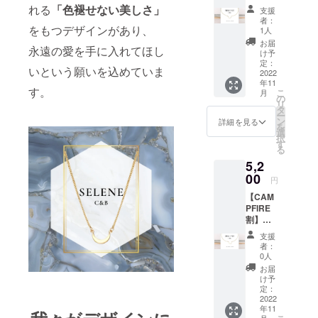
ドブレ
れる
「色褪せない美しさ」
支援
スレッ
者：
ト
をもつデザインがあり、
1人
『シー
お届
永遠の愛を手に入れてほし
ラ』 ※
け予
送料込
定：
いという願いを込めていま
みの価
2022
年11
格で
す。
こ
月
す。 一
の
リ
般販売
タ
ー
価格：
ン
詳細を見る
を
5,500円
選
択
す
る
5,2
00
円
【CAM
PFIRE
割】
ゴール
支援
ドブレ
者：
スレッ
0人
ト ※送
お届
料込み
け予
の価格
定：
です。
2022
年11
一般販