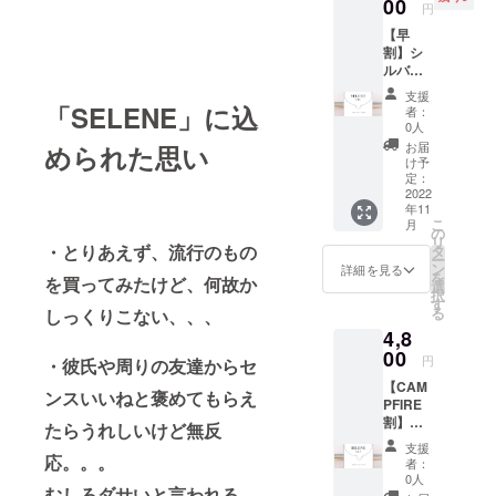
00
円
【早
割】シ
ルバー
ブレス
支援
レット
「SELENE」に込
者：
『シー
0人
ラ』 ※
お届
められた思い
送料込
け予
みの価
定：
格で
2022
年11
す。 一
こ
月
般販売
の
リ
価格：
・とりあえず、流行のもの
タ
ー
5,000円
ン
詳細を見る
を
を買ってみたけど、何故か
選
択
す
る
しっくりこない、、、
4,8
00
円
・彼氏や周りの友達からセ
【CAM
ンスいいねと褒めてもらえ
PFIRE
割】シ
たらうれしいけど無反
ルバー
支援
ブレス
応。。。
者：
レット
0人
むしろダサいと言われる。
※送料込