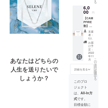
す
る
6,0
00
円
【CAM
PFIRE
割】
ゴール
支援
ドネッ
者：
クレス
0人
※送料込
お届
みの価
け予
格で
定：
す。 一
2022
年11
般販売
あなたはどちらの
こ
月
価格：
の
リ
6,500円
タ
ー
人生を送りたいで
ン
詳細を見る
を
選
択
しょうか？
す
る
このプロ
ジェクト
は、
All-In方
式
です。
目標金額に