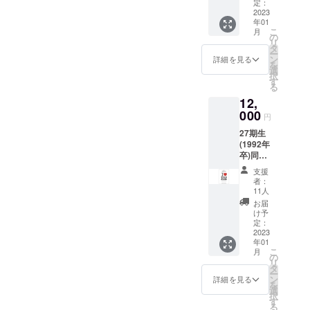
委員一
定：
同より
2023
年01
お礼
こ
月
メール
の
リ
第56回
タ
ー
「波濤
ン
詳細を見る
を
に集
選
択
う」オ
す
る
リジナ
12,
ルクリ
アファ
000
円
イル 第
27期生
56回
(1992年
「波濤
卒)同窓
に集
会実行
う」オ
支援
委員一
リジナ
者：
同より
ルTシャ
11人
お礼
ツ 浜松
お届
メール
南高校
け予
第56回
オリジ
定：
「波濤
2023
ナルマ
年01
に集
フラー
こ
月
う」会
タオル
の
リ
誌 第56
タ
ー
回「波
ン
詳細を見る
を
濤に集
選
択
う」オ
す
る
リジナ