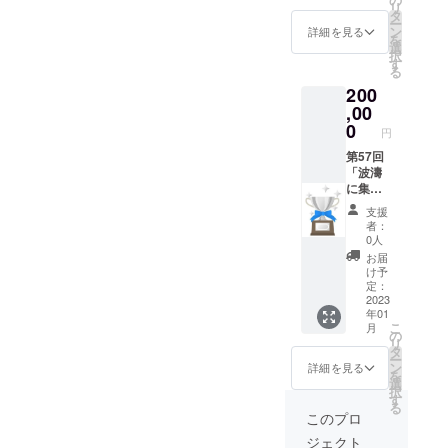
リ
イル 第
てお名
タ
ー
56回
前掲載
ン
詳細を見る
を
「波濤
27期生
選
択
に集
(1992年
す
る
う」オ
卒)同窓
200
リジナ
会実行
ルＴ
委員一
,00
シャツ
同より
0
円
浜松南
お礼
高校オ
メール
第57回
リジナ
第56回
「波濤
ルマフ
「波濤
に集
ラータ
に集
う」会
支援
オル
う」会
誌及び
者：
誌 第56
今年度
0人
回「波
の特設
お届
濤に集
ホーム
け予
う」オ
ページ
定：
リジナ
に
2023
年01
ルクリ
Platinu
こ
月
アファ
m
の
リ
イル 第
Support
タ
ー
56回
erとし
ン
詳細を見る
を
「波濤
てお名
選
択
に集
前掲載
す
る
う」オ
27期生
このプロ
リジナ
(1992年
ジェクト
ルＴ
卒)同窓