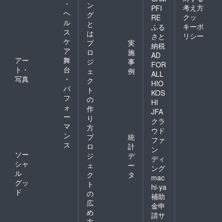
・
ン
考え方
PFI
ヘ
グ
クッ
RE
ル
と
キーポ
ふる
ス
は
リシー
さと
ケ
プ
実
納税
ア
ロ
施
AD
アー
舞
ジ
事
FOR
ト・
台
ェ
例
ALL
写真
・
ク
HIO
パ
ト
KOS
フ
の
HI
ォ
作
JFA
ー
り
クラ
マ
方
ウド
ン
プ
統
ファ
ス
ロ
計
ン
ソー
ジ
デ
ディ
シャ
ェ
ー
ング
ル
ク
タ
mac
グッ
ト
hi-ya
ド
の
補助
広
金申
め
請サ
方