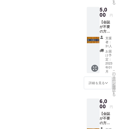
す
る
リジナ
5,0
ルＴ
シャツ
00
円
【会誌
が不要
の方向
け】 27
支援
期生
者：
(1992年
31人
卒)同窓
お届
会実行
け予
委員一
定：
同より
2023
年01
お礼
こ
月
メール
の
リ
浜松南
タ
ー
高校オ
ン
詳細を見る
を
リジナ
選
択
ルマフ
す
る
ラータ
6,0
オル
00
円
【会誌
が不要
の方向
け】 27