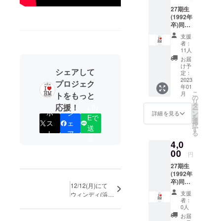
イル
27期生
(1992年
卒)同窓
会実行
支援
委員一
者：
同より
11人
お礼
お届
メール
け予
シェアして
第56回
定：
「波濤
2023
プロジェク
年01
に集
こ
月
トをもっと
う」会
の
リ
誌
タ
応援！
LIN
ー
ポ
シ
ン
詳細を見る
を
Eで
選
ス
ェ
択
送
す
る
ト
ア
る
4,0
00
円
27期生
(1992年
卒)同窓
12/12(月)にて
会実行
支援
ウィンディ(浜松
委員一
者：
ケーブルテレビ)
同より
0人
にてCMが放送さ
お礼
お届
れました!!
メール