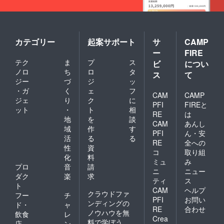
カテゴリー
起案サポート
サ
CAMP
ー
FIRE
テク
ま
プ
ス
ビ
につい
ノロ
ち
ロ
タ
ス
て
ジー
づ
ジ
ッ
・ガ
く
ェ
フ
CAM
CAMP
ジェ
り
ク
に
PFI
FIREと
ット
・
ト
相
RE
は
地
を
談
CAM
あんし
域
作
す
PFI
ん・安
活
る
る
RE
全への
性
資
コ
取り組
化
料
ミュ
み
プロ
音
請
ニ
ニュー
ダク
楽
求
ティ
ス
ト
CAM
ヘルプ
クラウドファ
フー
チ
PFI
お問い
ンディングの
ド・
ャ
RE
合わせ
ノウハウを無
飲食
レ
Crea
料で学ぼう
店
ン