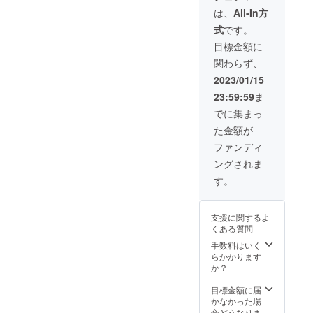
シャツ
会実行
は、
All-In方
浜松南
委員一
式
です。
高校オ
同より
リジナ
お礼
目標金額に
ルマフ
メール
関わらず、
ラータ
第56回
オル
「波濤
2023/01/15
に集
23:59:59
ま
う」会
誌 第56
でに集まっ
回「波
た金額が
濤に集
う」オ
ファンディ
リジナ
ングされま
ルクリ
アファ
す。
イル 第
56回
「波濤
支援に関するよ
に集
くある質問
う」オ
リジナ
手数料はいく
ルＴ
らかかります
シャツ
か？
浜松南
高校オ
目標金額に届
リジナ
かなかった場
ルマフ
合どうなりま