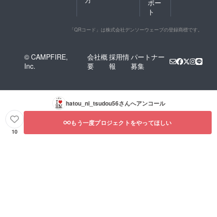
ポー
ト
「QRコード」は株式会社デンソーウェーブの登録商標です。
© CAMPFIRE,
会社概
採用情
パートナー
Inc.
要
報
募集
hatou_ni_tsudou56
さんへアンコール
もう一度プロジェクトをやってほしい
10