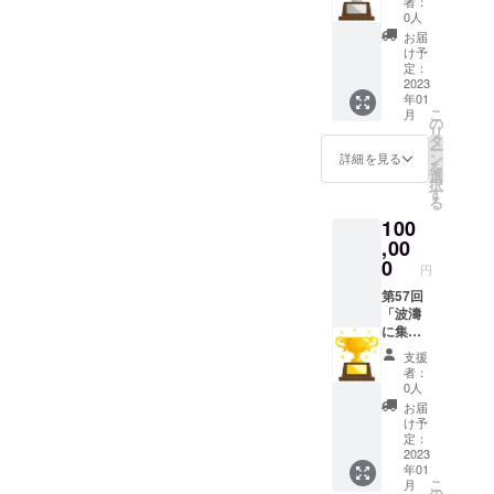
者：
今年度
に集
0人
の特設
う」会
お届
ホーム
誌 第56
け予
ページ
回「波
定：
にSilver
2023
濤に集
年01
Support
う」オ
こ
月
erとし
リジナ
の
リ
てお名
ルクリ
タ
ー
前掲載
アファ
ン
詳細を見る
を
27期生
イル 第
選
択
(1992年
56回
す
る
卒)同窓
「波濤
100
会実行
に集
委員一
,00
う」オ
同より
リジナ
0
円
お礼
ルＴ
メール
第57回
シャツ
第56回
「波濤
浜松南
「波濤
に集
高校オ
に集
う」会
リジナ
支援
う」会
誌及び
ルマフ
者：
誌 第56
今年度
ラータ
0人
回「波
の特設
オル
お届
濤に集
ホーム
け予
う」オ
ページ
定：
リジナ
にGold
2023
年01
ルクリ
Support
こ
月
アファ
erとし
の