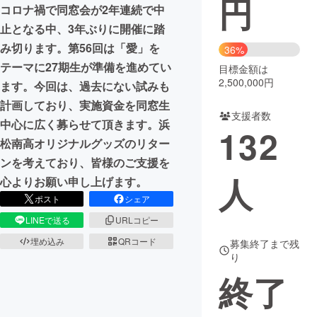
円
コロナ禍で同窓会が2年連続で中
まちづくり・地域活性化
止となる中、3年ぶりに開催に踏
み切ります。第56回は「愛」を
36%
テーマに27期生が準備を進めてい
目標金額は
CAMPFIRE for Social Good
CAMPFIRE Creation
2,500,000円
ます。今回は、過去にない試みも
CAMPFIREふるさと納税
machi-ya
コミュニティ
計画しており、実施資金を同窓生
支援者数
中心に広く募らせて頂きます。浜
132
松南高オリジナルグッズのリター
ンを考えており、皆様のご支援を
人
心よりお願い申し上げます。
ポスト
シェア
LINEで送る
URLコピー
埋め込み
QRコード
募集終了まで残
り
終了