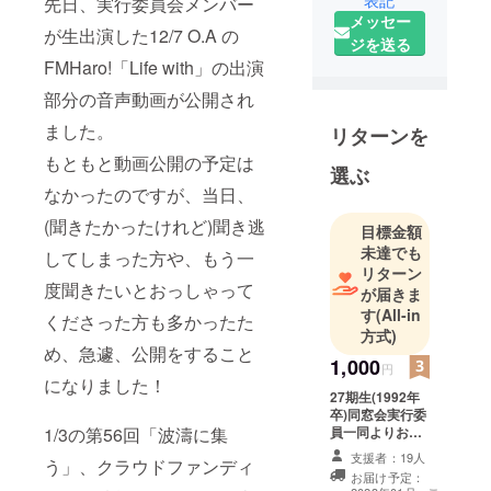
先日、実行委員会メンバー
メッセー
が生出演した12/7 O.A の
ジを送る
FMHaro!「Life with」の出演
部分の音声動画が公開され
ました。
リターンを
もともと動画公開の予定は
選ぶ
なかったのですが、当日、
(聞きたかったけれど)聞き逃
目標金額
未達でも
してしまった方や、もう一
リターン
度聞きたいとおっしゃって
が届きま
す
(All-in
くださった方も多かったた
方式)
め、急遽、公開をすること
1,000
円
になりました！
27期生(1992年
卒)同窓会実行委
1/3の第56回「波濤に集
員一同よりお礼
メール
支援者：19人
う」、クラウドファンディ
お届け予定：