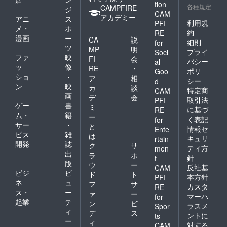
tion
各種規定
CAMPFIRE
ジ
CAM
アカデミー
アニ
ス
利用規
PFI
メ・
ポ
約
RE
漫画
ー
CA
説
細則
for
ツ
MP
明
プライ
Soci
ファ
映
FI
会
バシー
al
ッ
像
RE
・
ポリ
Goo
ショ
・
ア
相
シー
d
ン
映
カ
談
特定商
CAM
画
デ
会
取引法
PFI
ゲー
書
ミ
に基づ
RE
ム・
籍
ー
く表記
for
サー
・
と
情報セ
Ente
ビス
雑
は
キュリ
rtain
開発
誌
ク
サ
ティ方
men
出
ラ
ポ
針
t
版
ウ
ー
反社基
CAM
ビジ
ビ
ド
ト
本方針
PFI
ネ
ュ
フ
サ
カスタ
RE
ス・
ー
ァ
ー
マーハ
for
起業
テ
ン
ビ
ラスメ
Spor
ィ
デ
ス
ントに
ts
ー
ィ
対する
CAM