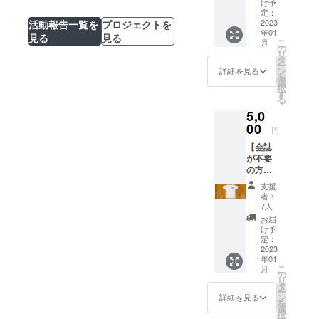
け予
第56回
定：
「波濤
2023
活動報告一覧を
プロジェクトを
年01
に集
見る
見る
こ
月
う」会
の
リ
誌 第56
タ
ー
回「波
ン
詳細を見る
を
濤に集
選
択
う」オ
す
る
リジナ
5,0
ルクリ
アファ
00
円
イル
【会誌
が不要
の方向
け】 27
支援
期生
者：
(1992年
7人
卒)同窓
お届
会実行
け予
委員一
定：
同より
2023
年01
お礼
こ
月
メール
の
リ
第56回
タ
ー
「波濤
ン
詳細を見る
を
に集
選
択
う」オ