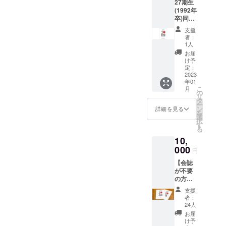
27期生
56回
(1992年
「波濤
卒)同窓
に集
会実行
う」オ
支援
委員一
リジナ
者：
同より
ルTシャ
1人
お礼
ツ
お届
メール
け予
第56回
定：
「波濤
2023
年01
に集
こ
月
う」会
の
リ
誌 第56
タ
ー
回「波
ン
詳細を見る
を
濤に集
選
択
う」オ
す
る
リジナ
10,
ルクリ
アファ
000
円
イル 浜
【会誌
松南高
が不要
校オリ
の方向
ジナル
け】 27
マフ
支援
期生
ラータ
者：
(1992年
オル
24人
卒)同窓
お届
会実行
け予