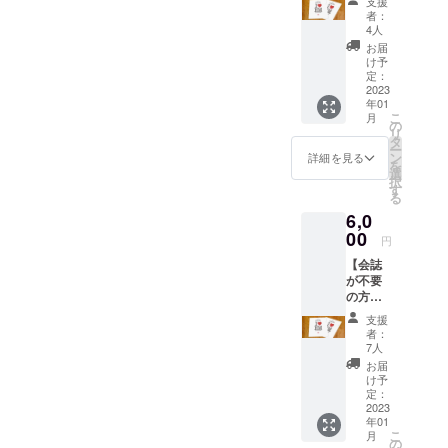
支援
期生
者：
(1992年
4人
卒)同窓
お届
会実行
け予
委員一
定：
同より
2023
年01
お礼
こ
月
メール
の
リ
第56回
タ
ー
「波濤
ン
詳細を見る
を
に集
選
択
う」オ
す
る
リジナ
6,0
ルクリ
アファ
00
円
イル 第
【会誌
56回
が不要
「波濤
の方向
に集
け】 27
う」オ
支援
期生
リジナ
者：
(1992年
ルＴ
7人
卒)同窓
シャツ
お届
会実行
け予
委員一
定：
同より
2023
年01
お礼
こ
月
メール
の