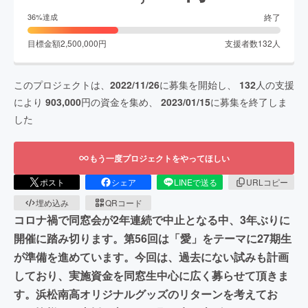
終了
36
%達成
目標金額
2,500,000
円
支援者数
132
人
このプロジェクトは、
2022/11/26
に募集を開始し、
132
人の支援
により
903,000
円の資金を集め、
2023/01/15
に募集を終了しま
した
もう一度プロジェクトをやってほしい
ポスト
シェア
LINEで送る
URLコピー
埋め込み
QRコード
コロナ禍で同窓会が2年連続で中止となる中、3年ぶりに
開催に踏み切ります。第56回は「愛」をテーマに27期生
が準備を進めています。今回は、過去にない試みも計画
しており、実施資金を同窓生中心に広く募らせて頂きま
す。浜松南高オリジナルグッズのリターンを考えてお