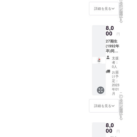
リ
第56回
タ
ー
「波濤
ン
詳細を見る
を
に集
選
択
う」オ
す
る
リジナ
8,0
ルクリ
アファ
00
円
イル 浜
27期生
松南高
(1992年
校オリ
卒)同窓
ジナル
会実行
マフ
支援
委員一
ラータ
者：
同より
オル
0人
お礼
お届
メール
け予
第56回
定：
「波濤
2023
年01
に集
こ
月
う」会
の
リ
誌 第56
タ
ー
回「波
ン
詳細を見る
を
濤に集
選
択
う」オ
す
る
リジナ
8,0
ルクリ
アファ
00
円
イル 第