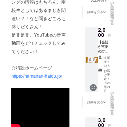
こ
2023年01月
ングの情報はもちろん、南
の
リ
タ
校生としてはあるまじき間
ー
ン
詳細を見る
を
選
違い？！など聞きどころも
択
す
る
盛りだくさん！
2,0
00
是非是非、YouTubeの音声
円
【会誌
動画をぜひチェックしてみ
が不要
てください！
の方向
け】 27
支援
期生
者：
(1992年
13人
☆特設ホームページ
卒)同窓
お届
会実行
け予
https://hamanan-hatou.jp/
委員一
定：
同より
2023
年01
お礼
こ
月
メール
の
リ
第56回
タ
ー
「波濤
ン
詳細を見る
を
に集
選
択
う」オ
す
る
リジナ
3,0
ルクリ
アファ
00
円