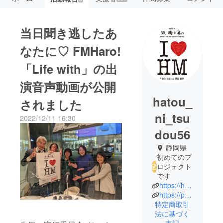
当日聞き逃したあ
なたに♡ FMHaro!
「Life with」の出
演音声動画が公開
hatou_
されました
ni_tsu
2022/12/11 16:30
dou56
静岡県
初めてのプ
ロジェクト
です
https://hamanan-hatou.jp/
https://passmarket.yahoo.co.jp/event/show/detail/02shm9pw0xm21.html
特定商取引
法に基づく
表記