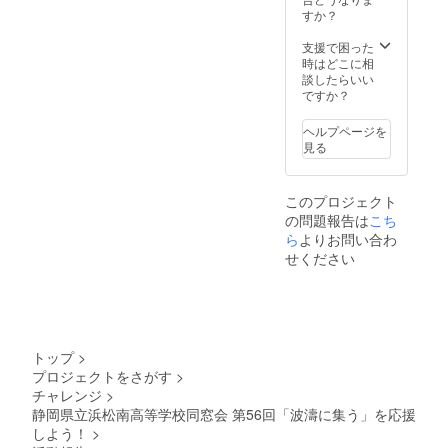
ラータ
すか？
オル
支援で困った
時はどこに相
談したらいい
ですか？
ヘルプページを
見る
このプロジェクト
の問題報告は
こち
ら
よりお問い合わ
せください
トップ
>
プロジェクトをさがす
>
チャレンジ
>
静岡県立浜松南高等学校同窓会 第56回「波濤に集う」を応援
しよう！
>