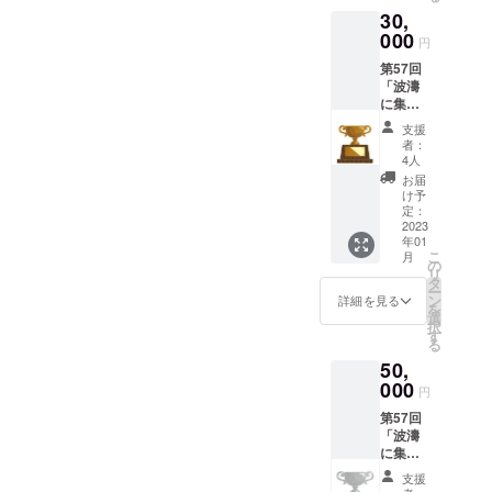
30,
ルクリ
アファ
000
円
イル 第
第57回
56回
「波濤
「波濤
に集
に集
う」会
う」オ
支援
誌及び
リジナ
者：
今年度
ルＴ
4人
の特設
シャツ
お届
ホーム
浜松南
け予
ページ
高校オ
定：
に
2023
リジナ
年01
Bronze
ルマフ
こ
月
Support
ラータ
の
リ
erとし
オル
タ
ー
てお名
ン
詳細を見る
を
前掲載
選
択
27期生
す
る
(1992年
50,
卒)同窓
会実行
000
円
委員一
第57回
同より
「波濤
お礼
に集
メール
う」会
第56回
支援
誌及び
「波濤