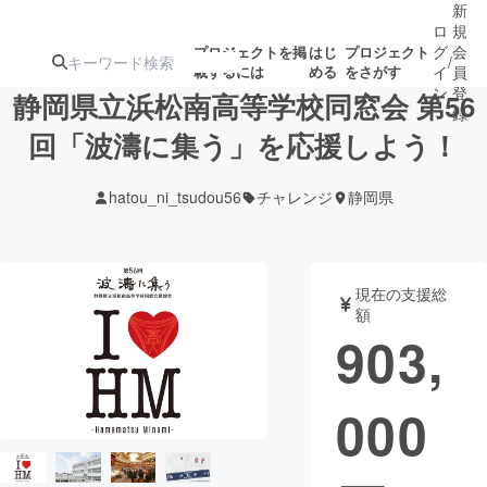
新
ロ
規
グ
会
プロジェクトを掲
はじ
プロジェクト
/
載するには
める
をさがす
イ
員
ン
登
静岡県立浜松南高等学校同窓会 第56
録
回「波濤に集う」を応援しよう！
人気のプロ
注目のリ
注目の新着プロ
募集終了が近いプ
もうすぐ公開
hatou_ni_tsudou56
チャレンジ
静岡県
ジェクト
ターン
ジェクト
ロジェクト
されます
アート・写真
音楽
現在の支援総
額
903,
テクノロジー・ガジェット
ゲーム・サ
000
映像・映画
書籍・雑誌
ビジネス・起業
チャレンジ