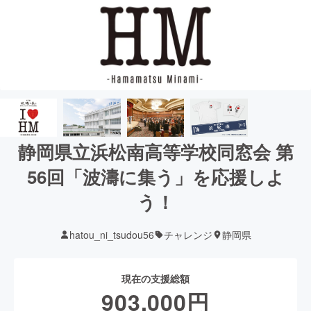
静岡県立浜松南高等学校同窓会 第
56回「波濤に集う」を応援しよ
う！
hatou_ni_tsudou56
チャレンジ
静岡県
現在の支援総額
903,000
円