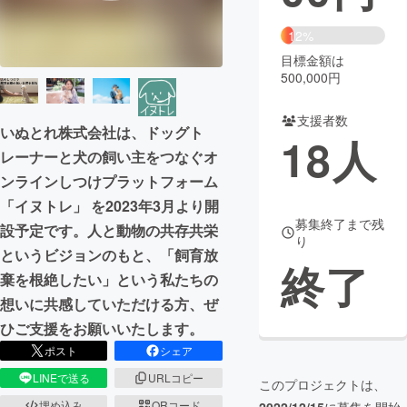
まちづくり・地域活性化
12%
目標金額は
500,000円
CAMPFIRE for Social Good
CAMPFIRE Creation
CAMPFIREふるさと納税
machi-ya
コミュニティ
支援者数
いぬとれ株式会社は、ドッグト
18
人
レーナーと犬の飼い主をつなぐオ
ンラインしつけ​プラットフォーム
「イヌトレ」 を2023年3月より開
募集終了まで残
設予定です。人と動物の共存共栄
り
というビジョンのもと、「飼育放
終了
棄を根絶したい」という私たちの
想いに共感していただける方、ぜ
ひご支援をお願いいたします。
ポスト
シェア
LINEで送る
URLコピー
このプロジェクトは、
埋め込み
QRコード