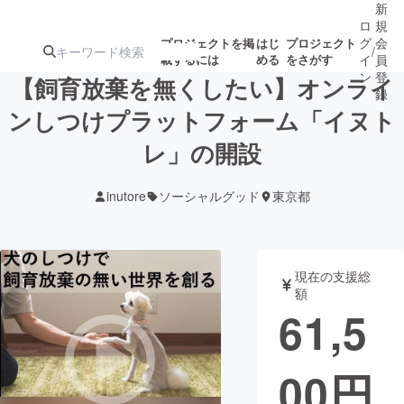
新
ロ
規
グ
会
プロジェクトを掲
はじ
プロジェクト
/
載するには
める
をさがす
イ
員
ン
登
【飼育放棄を無くしたい】オンライ
録
ンしつけプラットフォーム「イヌト
レ」の開設
人気のプロ
注目のリ
注目の新着プロ
募集終了が近いプ
もうすぐ公開
ジェクト
ターン
ジェクト
ロジェクト
されます
inutore
ソーシャルグッド
東京都
アート・写真
音楽
現在の支援総
テクノロジー・ガジェット
ゲーム・サ
額
61,5
映像・映画
書籍・雑誌
00
円
ビジネス・起業
チャレンジ