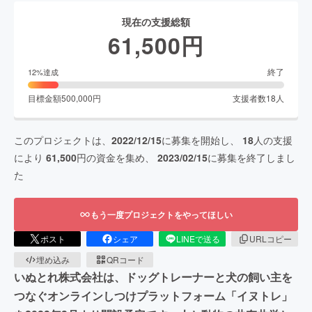
現在の支援総額
61,500
円
終了
12
%達成
目標金額
500,000
円
支援者数
18
人
このプロジェクトは、
2022/12/15
に募集を開始し、
18
人の支援
により
61,500
円の資金を集め、
2023/02/15
に募集を終了しまし
た
もう一度プロジェクトをやってほしい
ポスト
シェア
LINEで送る
URLコピー
埋め込み
QRコード
いぬとれ株式会社は、ドッグトレーナーと犬の飼い主を
つなぐオンラインしつけ​プラットフォーム「イヌトレ」