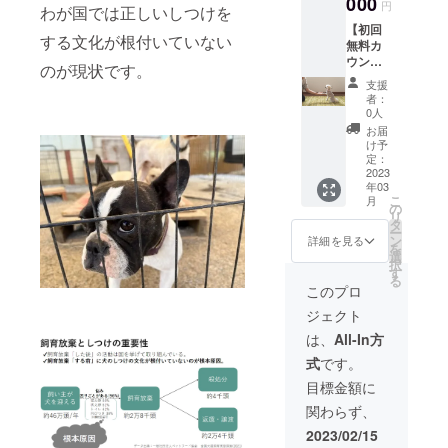
000
円
わが国では正しいしつけを
実際に
【初回
サービ
する文化が根付いていない
無料カ
スをご
ウンセ
利用い
のが現状です。
リング
ただけ
支援
＋ト
ます。
者：
レーニ
※トレー
0人
ング６
ニング2
お届
回利用
回の定
け予
券】 ・
価7,800
定：
初回無
2023
円
年03
料カウ
→7,000
こ
月
ンセリ
円のお
の
リ
ング ・
値引き
タ
ー
トレー
です。
ン
詳細を見る
を
ニング
選
択
６回利
す
る
用券 の
このプロ
セット
ジェクト
です。
実際に
は、
All-In方
サービ
式
です。
スをご
利用い
目標金額に
ただけ
関わらず、
ます。
※トレー
2023/02/15
ニング6