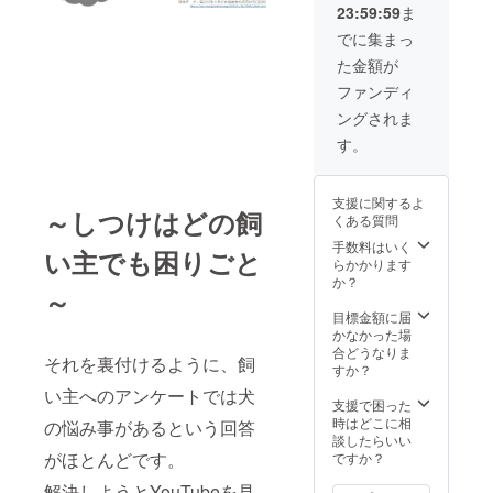
23:59:59
ま
回の定
価
でに集まっ
23,600
た金額が
円
→20,00
ファンディ
0円のお
ングされま
値引き
です。
す。
支援に関するよ
～しつけはどの飼
くある質問
手数料はいく
い主でも困りごと
らかかります
か？
～
目標金額に届
かなかった場
合どうなりま
それを裏付けるように、飼
すか？
い主へのアンケートでは犬
支援で困った
時はどこに相
の悩み事があるという回答
談したらいい
がほとんどです。
ですか？
解決しようとYouTubeを見