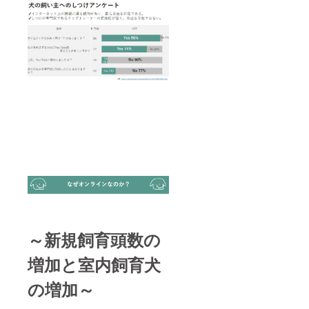
～新規飼育頭数の
増加と室内飼育犬
の増加～