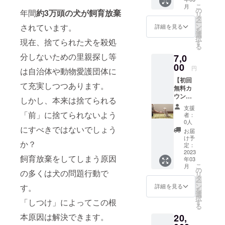
料カウ
「飼育放棄
こ
月
ンセリ
の
年間
約3万頭の犬が飼育放棄
リ
を根絶した
ング ・
タ
ー
トレー
ン
されています。
詳細を見る
い」という
を
ニング
選
択
私たちの想
１回利
現在、捨てられた犬を殺処
す
る
用券 の
いに共感し
分しないための里親探し等
7,0
セット
ていただけ
です。
00
円
は自治体や動物愛護団体に
る方、ぜひ
実際に
【初回
サービ
ご支援をお
て充実しつつあります。
無料カ
スをご
願いいたし
ウンセ
利用い
しかし、本来は捨てられる
リング
ます。
ただけ
支援
＋ト
ます。
「前」に捨てられないよう
者：
レーニ
※トレー
0人
ング2回
にすべきではないでしょう
ニング1
お届
利用
回3,900
け予
か？
券】 ・
円
定：
初回無
2023
→3,500
飼育放棄をしてしまう原因
年03
料カウ
円のお
こ
月
ンセリ
値引き
の
の多くは犬の問題行動で
リ
ング ・
です。
タ
ー
トレー
ン
詳細を見る
す。
を
ニング2
選
択
回利用
「しつけ」によってこの根
す
る
券 の
本原因は解決できます。
20,
セット
です。