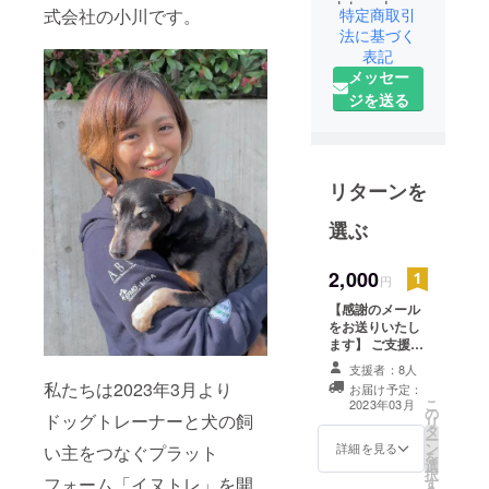
トレーナー
特定商取引
式会社の小川です。
と犬の飼い
法に基づく
主をつなぐ​
表記
メッセー
プラット
ジを送る
フォーム
『イヌト
レ』 を2023
年3月より開
リターンを
設予定です
☆
選ぶ
昨今、犬の
2,000
円
飼育放棄が
【感謝のメール
大きな社会
をお送りいたし
問題となっ
ます】 ご支援い
ただいた感謝の
ていること
支援者：8人
メールをお送り
私たちは2023年3月より
を受け、こ
お届け予定：
させていただき
こ
2023年03月
の
の問題を解
ます。
ドッグトレーナーと犬の飼
リ
タ
決するため
ー
ン
詳細を見る
い主をつなぐプラット
を
には、我が
選
択
フォーム「イヌトレ」を開
す
国に犬のし