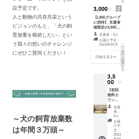
る
つけを根付
設予定です。
3,000
円
かせること
人と動物の共存共栄という
【LINEグループ
が絶対条件
に招待】 支援者
ビジョンのもと、「犬の飼
であると確
様限定のLINEグ
ループにご招待
信し、この
育放棄を根絶したい」とい
支援者：6人
します。月１
度、ドッグ
お届け予定：
回、当団体の活
う我々の想いのチャレンジ
こ
2023年03月
の
トレーナー
動報告を送信い
リ
タ
たします。本プ
にぜひご賛同ください！
と犬の飼い
ー
ン
ロジェクトの進
詳細を見る
を
主をつなぐ
選
捗状況もこちら
択
す
で報告していき
プラット
る
ます。（発信期
フォーム
3,5
間：2023年3月
00
『イヌト
より1年間）
円
レ』をリ
【初回
リースする
無料カ
ウンセ
に至りまし
リング
支援
た。
＋ト
者：
レーニ
人と動物の
4人
～犬の飼育放棄数
ング１
お届
共存共栄と
回利用
け予
は年間３万頭～
いうビジョ
券】 ・
定：
初回無
2023
ンのもと、
年03