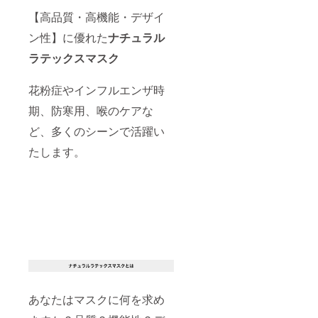
ジェク
ルでご
アジャ
予定は
解・ご
ト達成
連絡い
【高品質・高機能・デザイ
ス
コロナ
了承の
後、４
たしま
ター：
禍の影
程、宜
色内で
ン性】に優れた
ナチュラル
す）予
金具 【
響によ
しくお
一部の
め、ご
購入に
り、
願いい
ラテックスマスク
カラー
理解・
ついて
１ヶ月
たしま
が極端
ご了承
】 ■同
以上遅
す。 【
に少な
くださ
数で異
花粉症やインフルエンザ時
れる可
特記注
い注文
いま
なるカ
能性が
意事項
になっ
せ。
期、防寒用、喉のケアな
ラーや
ござい
】 ■ラ
た場合
サイズ
ます。
テック
は他の
ど、多くのシーンで活躍い
を購入
（随時
スアレ
カラー
する場
メール
ルギー
に調整
たします。
合は
にてお
の方は
してい
別々の
知らせ
ご使用
ただく
決済を
いたし
をお控
場合が
お願い
ま
えくだ
ござい
いたし
す。）
さい。■
ます。
ます。■
予め、
プロ
（メー
お届け
ご理
ジェク
ルでご
予定は
解・ご
ト達成
連絡い
コロナ
了承の
後、４
たしま
禍の影
程、宜
色内で
す）予
響によ
しくお
一部の
め、ご
り、
願いい
カラー
理解・
１ヶ月
たしま
が極端
ご了承
あなたはマスクに何を求め
以上遅
す。 【
に少な
くださ
れる可
特記注
い注文