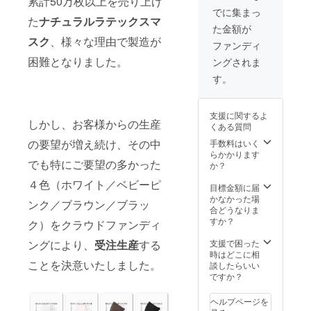
累計50万枚以上を売り上げ
金具 【
響によ
願いい
が極端
ご了承
ン／ブ
24 Ｘ
テル
でに集まっ
購入に
り、
たしま
に少な
くださ
ラック
た
ナチュラルラテックスマ
Ｌ：
88%・
ついて
１ヶ月
す。 【
い注文
た金額が
いま
【 サイ
21・
スパン
】 ■同
以上遅
特記注
になっ
せ。
スク
、様々な理由で製造が
ズ 】 横
17・14-
デック
ファンディ
数で異
れる可
意事項
た場合
幅・高
24 ※XL
ス12%
なるカ
能性が
】 ■ラ
困難となりました。
は他の
ングされま
さ・ア
サイズ
中側：
ラーや
ござい
テック
カラー
ジャス
は新開
天然ラ
す。
サイズ
ます。
スアレ
に調整
ター
発のた
テック
を購入
（随時
ルギー
してい
(cm)
め、記
ス100%
する場
メール
の方は
ただく
Ｓ ：
載の採
内側：
合は
にてお
ご使用
支援に関するよ
場合が
16.4・
寸が予
ナイロ
しかし、お客様からの生産
別々の
知らせ
をお控
くある質問
ござい
12・12-
告なく
ン
決済を
いたし
えくだ
ます。
21
変更に
の要望が増え続け、その中
手数料はいく
81%・
お願い
ま
さい。■
（メー
Ｍ ：
なる場
らかかります
スパン
いたし
す。）
プロ
ルでご
でも特にご要望の多かった
17・
合がご
か？
デック
ます。■
予め、
ジェク
連絡い
14・13-
ざいま
ス19%
お届け
ご理
ト達成
たしま
４色（ホワイト／ベビーピ
22
す 【 素
目標金額に届
アジャ
予定は
解・ご
後、４
す）予
Ｌ ：
材 】 外
かなかった場
ス
コロナ
了承の
ンク／ブラウン／ブラッ
色内で
め、ご
19・
側：ポ
合どうなりま
ター：
禍の影
程、宜
一部の
理解・
16・14-
リエス
すか？
金具 【
響によ
ク）をクラウドファンディ
しくお
カラー
ご了承
24 Ｘ
テル
購入に
り、
願いい
が極端
くださ
Ｌ：
88%・
支援で困った
ングにより、
受注生産
する
ついて
１ヶ月
たしま
に少な
いま
21・
スパン
時はどこに相
】 ■同
以上遅
す。 【
い注文
せ。
17・14-
ことを決意いたしました。
デック
談したらいい
数で異
れる可
特記注
になっ
24 ※XL
ス12%
ですか？
なるカ
能性が
意事項
た場合
サイズ
中側：
ラーや
ござい
】 ■ラ
は他の
は新開
天然ラ
サイズ
ます。
ヘルプページを
テック
カラー
発のた
テック
を購入