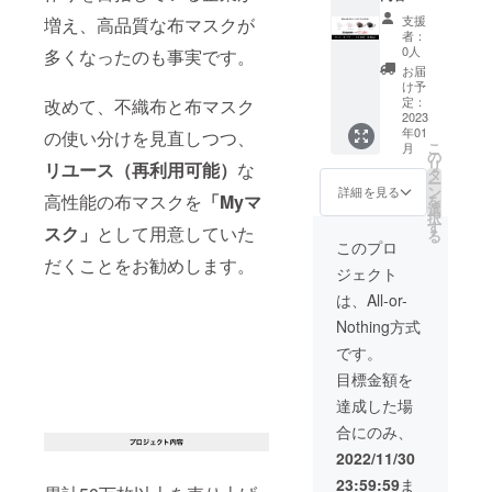
告なく
ン
お願い
す。）
さい。■
ナチュ
別価格
21
変更に
81%・
支援
増え、高品質な布マスクが
いたし
予め、
プロ
ラルラ
【 カ
Ｍ ：
なる場
者：
スパン
ます。■
ご理
ジェク
テック
ラー 】
17・
0人
合がご
多くなったのも事実です。
デック
お届け
解・ご
ト達成
スマス
ホワイ
14・13-
ざいま
お届
ス19%
予定は
了承の
後、４
ク（１
ト／ベ
22
け予
す 【 素
アジャ
コロナ
程、宜
色内で
００枚
ビーピ
定：
改めて、不織布と布マスク
Ｌ ：
材 】 外
ス
禍の影
しくお
一部の
＋送料
2023
ンク／
19・
側：ポ
ター：
響によ
願いい
カラー
年01
込） 【
の使い分けを見直しつつ、
ブラウ
16・14-
リエス
金具 【
り、
こ
たしま
月
が極端
価格 】
ン／ブ
の
24 Ｘ
テル
購入に
１ヶ月
リ
す。 【
リユース（再利用可能）
な
に少な
99600
ラック
タ
Ｌ：
88%・
ついて
以上遅
ー
特記注
い注文
円 →
【 サイ
ン
21・
詳細を見る
スパン
】 ■同
れる可
高性能の布マスクを
「Myマ
を
意事項
になっ
70500
ズ 】 横
選
17・14-
デック
数で異
能性が
択
】 ■ラ
た場合
円 ※通
幅・高
す
24 ※XL
ス12%
スク」
として用意していた
なるカ
ござい
る
テック
は他の
常販売
さ・ア
サイズ
このプロ
中側：
ラーや
ます。
スアレ
カラー
価格で
ジャス
は新開
だくことをお勧めします。
天然ラ
サイズ
（随時
ルギー
ジェクト
に調整
はなく
ター
発のた
テック
を購入
メール
の方は
してい
クラウ
(cm)
め、記
は、All-or-
ス100%
する場
にてお
ご使用
ただく
ドファ
Ｓ ：
載の採
内側：
合は
知らせ
をお控
Nothing方式
場合が
ンディ
16.4・
寸が予
ナイロ
別々の
いたし
えくだ
ござい
ング特
12・12-
告なく
です。
ン
決済を
ま
さい。■
ます。
別価格
21
変更に
81%・
お願い
す。）
プロ
目標金額を
（メー
【 カ
Ｍ ：
なる場
スパン
いたし
予め、
ジェク
ルでご
ラー 】
17・
合がご
達成した場
デック
ます。■
ご理
ト達成
連絡い
ホワイ
14・13-
ざいま
ス19%
お届け
解・ご
後、４
合にのみ、
たしま
ト／ベ
22
す 【 素
アジャ
予定は
了承の
色内で
す）予
ビーピ
Ｌ ：
材 】 外
2022/11/30
ス
コロナ
程、宜
一部の
め、ご
ンク／
19・
側：ポ
ター：
禍の影
しくお
カラー
23:59:59
ま
理解・
ブラウ
16・14-
リエス