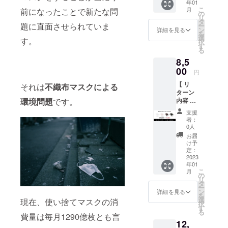
年01
【 価格
ブラッ
こ
月
前になったことで新たな問
】 5550
ク 【 サ
の
リ
円 →
イズ 】
タ
題に直面させられていま
ー
4750円
横幅・
ン
詳細を見る
を
※通常販
高さ・
選
す。
択
売価格
アジャ
す
る
ではな
スター
8,5
くクラ
(cm)
ウド
00
Ｓ ：
円
ファン
16.4・
【 リ
ディン
それは
不織布
マスクによる
12・12-
ターン
グ特別
21
環境問題
です。
内容 】
価格 【
Ｍ ：
ナチュ
カラー
17・
支援
ラルラ
】 ホワ
14・13-
者：
テック
イト／
22
0人
スマス
ベビー
Ｌ ：
お届
ク（１
ピンク
19・
け予
０枚＋
／ブラ
定：
16・14-
送料
2023
ウン／
24 Ｘ
年01
込） 【
ブラッ
Ｌ：
こ
月
価格 】
ク 【 サ
の
21・
リ
10500
イズ 】
タ
17・14-
ー
円 →
横幅・
ン
24 ※XL
詳細を見る
を
8500円
高さ・
選
サイズ
現在、使い捨てマスクの消
択
※通常販
アジャ
す
は新開
る
売価格
スター
費量は毎月1290億枚とも言
発のた
12,
ではな
(cm)
め、記