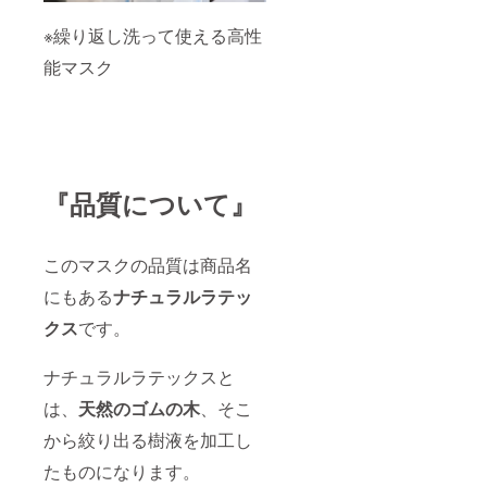
えくだ
ござい
さい。■
ます。
※繰り返し洗って使える高性
プロ
（メー
ジェク
能マスク
ルでご
ト達成
連絡い
後、４
たしま
色内で
す）予
一部の
め、ご
カラー
理解・
が極端
ご了承
に少な
くださ
『品質について』
い注文
いま
になっ
せ。
た場合
は他の
このマスクの品質は商品名
カラー
に調整
にもある
ナチュラルラテッ
してい
ただく
クス
です。
場合が
ござい
ナチュラルラテックスと
ます。
（メー
は、
天然のゴムの木
、そこ
ルでご
連絡い
から絞り出る樹液を加工し
たしま
す）予
たものになります。
め、ご