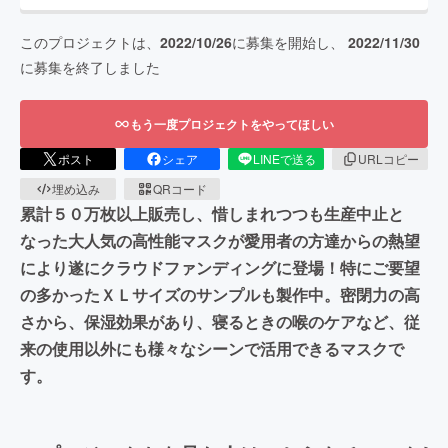
このプロジェクトは、
2022/10/26
に募集を開始し、
2022/11/30
に募集を終了しました
もう一度プロジェクトをやってほしい
ポスト
シェア
LINEで送る
URLコピー
埋め込み
QRコード
累計５０万枚以上販売し、惜しまれつつも生産中止と
なった大人気の高性能マスクが愛用者の方達からの熱望
により遂にクラウドファンディングに登場！特にご要望
の多かったＸＬサイズのサンプルも製作中。密閉力の高
さから、保湿効果があり、寝るときの喉のケアなど、従
来の使用以外にも様々なシーンで活用できるマスクで
す。