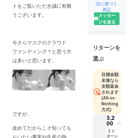
法に基づく
ンラインス
トをご覧いただき誠に有難
表記
トアになり
うございます。
メッセー
ます。アク
ジを送る
セサリーや
インテリ
ア、キッ
今さらマスクのクラウド
ズ、ペット
リターンを
ファンディング？と思う方
雑貨などを
選ぶ
取り揃え、
は多いと思います。
毎日新作が
入荷してお
目標金額
ります。主
未達なら
婦の方や大
全額返金
されます
人の女性に
(All-or-
も楽しんで
Nothing
もらえるよ
方式)
うな自社製
ですが、
3,2
品からセレ
00
円
クトアイテ
改めてだからこそ知っても
【 リ
ム含め、ア
ターン
らいたい事実や生産の熱