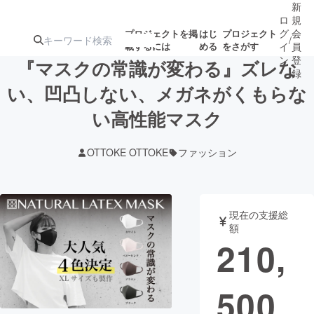
新
ロ
規
グ
会
プロジェクトを掲
はじ
プロジェクト
/
載するには
める
をさがす
イ
員
ン
登
『マスクの常識が変わる』ズレな
録
い、凹凸しない、メガネがくもらな
い高性能マスク
人気のプロ
注目のリ
注目の新着プロ
募集終了が近いプ
もうすぐ公開
ジェクト
ターン
ジェクト
ロジェクト
されます
OTTOKE OTTOKE
ファッション
アート・写真
音楽
現在の支援総
テクノロジー・ガジェット
ゲーム・サ
額
210,
映像・映画
書籍・雑誌
500
ビジネス・起業
チャレンジ