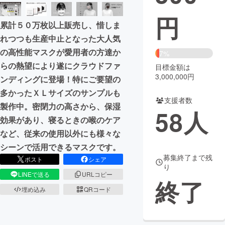
円
まちづくり・地域活性化
累計５０万枚以上販売し、惜しま
れつつも生産中止となった大人気
CAMPFIRE for Social Good
CAMPFIRE Creation
の高性能マスクが愛用者の方達か
7%
CAMPFIREふるさと納税
machi-ya
コミュニティ
らの熱望により遂にクラウドファ
目標金額は
3,000,000円
ンディングに登場！特にご要望の
多かったＸＬサイズのサンプルも
支援者数
製作中。密閉力の高さから、保湿
58
人
効果があり、寝るときの喉のケア
など、従来の使用以外にも様々な
シーンで活用できるマスクです。
募集終了まで残
ポスト
シェア
り
LINEで送る
URLコピー
終了
埋め込み
QRコード