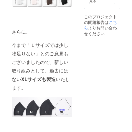
（随時
見る
スアレ
に調整
め、記
ス100%
する場
メール
ルギー
してい
載の採
内側：
合は
にてお
の方は
ただく
寸が予
ナイロ
別々の
知らせ
ご使用
場合が
このプロジェクト
告なく
ン
決済を
いたし
をお控
ござい
の問題報告は
こち
変更に
81%・
お願い
ま
えくだ
ます。
なる場
ら
よりお問い合わ
スパン
いたし
す。）
さい。■
（メー
さらに、
合がご
デック
ます。■
せください
予め、
プロ
ルでご
ざいま
ス19%
お届け
ご理
ジェク
連絡い
す 【 素
アジャ
予定は
解・ご
ト達成
たしま
今まで「Ｌサイズでは少し
材 】 外
ス
コロナ
了承の
後、４
す）予
側：ポ
ター：
禍の影
程、宜
色内で
物足りない」とのご意見も
め、ご
リエス
金具 【
響によ
しくお
一部の
理解・
テル
購入に
り、
ございましたので、新しい
願いい
カラー
ご了承
88%・
ついて
１ヶ月
たしま
が極端
くださ
スパン
】 ■同
取り組みとして、過去には
以上遅
す。 【
に少な
いま
デック
数で異
れる可
特記注
い注文
せ。
ない
XLサイズも製造
いたし
ス12%
なるカ
能性が
意事項
になっ
中側：
ラーや
ござい
】 ■ラ
た場合
ます。
天然ラ
サイズ
ます。
テック
は他の
テック
を購入
（随時
スアレ
カラー
ス100%
する場
メール
ルギー
に調整
内側：
合は
にてお
の方は
してい
ナイロ
別々の
知らせ
ご使用
ただく
ン
決済を
いたし
をお控
場合が
81%・
お願い
ま
えくだ
ござい
スパン
いたし
す。）
さい。■
ます。
デック
ます。■
予め、
プロ
（メー
ス19%
お届け
ご理