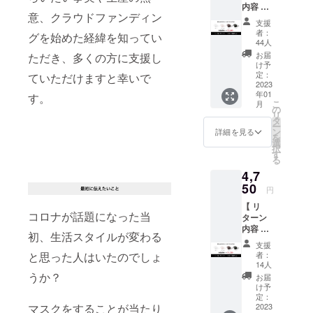
ンニュイな
内容 】
意、クラウドファンディン
ナチュ
デザインを
支援
ラルラ
者：
幅広く取り
グを始めた経緯を知ってい
テック
44人
揃えており
スマス
お届
ただき、多くの方に支援し
ク（３
ます。
け予
枚＋送
定：
ていただけますと幸いで
料込）
2023
年01
【 価格
す。
こ
月
】 3570
の
リ
円 →
タ
ー
3200円
ン
詳細を見る
を
※通常販
選
択
売価格
す
る
ではな
4,7
くクラ
ウド
50
円
ファン
【 リ
ディン
コロナが話題になった当
ターン
グ特別
内容 】
価格 【
初、生活スタイルが変わる
ナチュ
カラー
支援
ラルラ
】 ホワ
と思った人はいたのでしょ
者：
テック
イト／
14人
スマス
ベビー
うか？
お届
ク（５
ピンク
け予
枚＋送
／ブラ
定：
マスクをすることが当たり
料込）
2023
ウン／