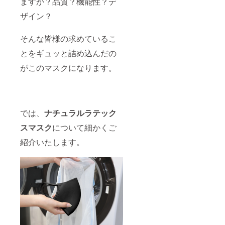
ますか？品質？機能性？デ
いま
能性が
意事項
になっ
せ。
ござい
】 ■ラ
ザイン？
た場合
ます。
テック
は他の
（随時
スアレ
カラー
そんな皆様の求めているこ
メール
ルギー
に調整
にてお
の方は
してい
とをギュッと詰め込んだの
知らせ
ご使用
ただく
いたし
をお控
場合が
がこのマスクになります。
ま
えくだ
ござい
す。）
さい。■
ます。
予め、
プロ
（メー
ご理
ジェク
ルでご
解・ご
ト達成
連絡い
了承の
後、４
では、
ナチュラルラテック
たしま
程、宜
色内で
す）予
しくお
スマスク
について細かくご
一部の
め、ご
願いい
カラー
理解・
紹介いたします。
たしま
が極端
ご了承
す。 【
に少な
くださ
特記注
い注文
いま
意事項
になっ
せ。
】 ■ラ
た場合
テック
は他の
スアレ
カラー
ルギー
に調整
の方は
してい
ご使用
ただく
をお控
場合が