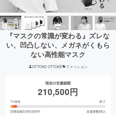
『マスクの常識が変わる』ズレな
い、凹凸しない、メガネがくもら
ない高性能マスク
OTTOKE OTTOKE
ファッション
現在の支援総額
210,500
円
終了
7
%達成
目標金額
3,000,000
円
支援者数
58
人