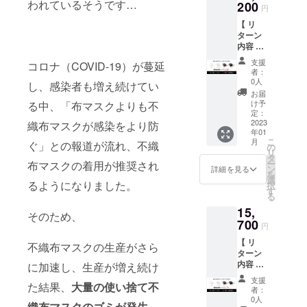
われているそうです…
くクラ
200
Ｓ ：
載の採
円
ウド
16.4・
寸が予
【 リ
ファン
12・12-
告なく
ターン
ディン
21
変更に
内容 】
グ特別
Ｍ ：
なる場
ナチュ
価格 【
17・
合がご
支援
コロナ（COVID-19）が蔓延
ラルラ
カラー
14・13-
ざいま
者：
テック
】 ホワ
22
0人
す 【 素
し、感染者も増え続けてい
スマス
イト／
Ｌ ：
材 】 外
お届
ク（１
ベビー
19・
け予
る中、「布マスクよりも不
側：ポ
５枚＋
ピンク
定：
16・14-
リエス
送料
2023
／ブラ
織布マスクが感染をより防
24 Ｘ
テル
年01
込） 【
ウン／
Ｌ：
88%・
こ
月
ぐ」との報道が流れ、不織
価格 】
ブラッ
の
21・
スパン
リ
15450
ク 【 サ
タ
17・14-
デック
ー
布マスクの着用が推奨され
円 →
イズ 】
ン
24 ※XL
詳細を見る
ス12%
を
12200
横幅・
選
サイズ
中側：
るようになりました。
択
円 ※通
高さ・
す
は新開
天然ラ
る
常販売
アジャ
発のた
テック
15,
価格で
スター
め、記
ス100%
そのため、
はなく
700
(cm)
載の採
内側：
円
クラウ
Ｓ ：
寸が予
ナイロ
【 リ
ドファ
16.4・
不織布マスクの生産がさら
告なく
ン
ターン
ンディ
12・12-
変更に
81%・
内容 】
ング特
に加速し、生産が増え続け
21
なる場
スパン
ナチュ
別価格
Ｍ ：
合がご
デック
支援
た結果、
大量の使い捨て不
ラルラ
【 カ
17・
ざいま
者：
ス19%
テック
ラー 】
14・13-
0人
す 【 素
アジャ
織布マスクのゴミが発生
、