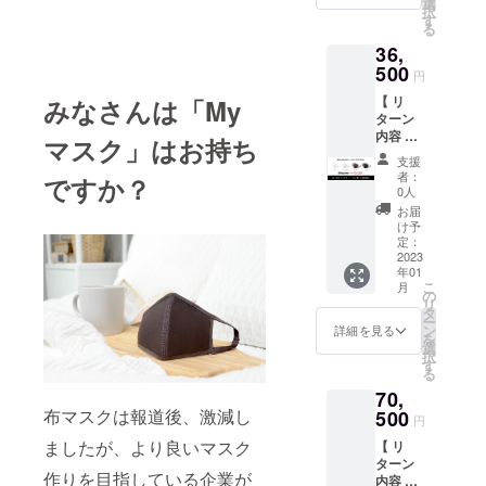
ズ 】 横
選
17・14-
ス12%
ラーや
ござい
択
円 ※通
幅・高
す
24 ※XL
中側：
サイズ
ます。
る
常販売
さ・ア
サイズ
天然ラ
を購入
（随時
36,
価格で
ジャス
は新開
テック
する場
メール
はなく
500
ター
発のた
ス100%
円
合は
にてお
クラウ
(cm)
め、記
内側：
別々の
知らせ
【 リ
みなさんは「My
ドファ
Ｓ ：
載の採
ナイロ
決済を
いたし
ターン
ンディ
16.4・
寸が予
ン
お願い
ま
内容 】
ング特
12・12-
マスク」はお持ち
告なく
81%・
いたし
す。）
ナチュ
別価格
21
変更に
スパン
支援
ます。■
予め、
ラルラ
【 カ
Ｍ ：
なる場
者：
デック
ですか？
お届け
ご理
テック
ラー 】
17・
0人
合がご
ス19%
予定は
解・ご
スマス
ホワイ
14・13-
ざいま
お届
アジャ
コロナ
了承の
ク（５
ト／ベ
22
け予
す 【 素
ス
禍の影
程、宜
０枚＋
ビーピ
定：
Ｌ ：
材 】 外
ター：
響によ
しくお
送料
2023
ンク／
19・
側：ポ
金具 【
り、
願いい
年01
込） 【
ブラウ
16・14-
リエス
購入に
１ヶ月
こ
たしま
月
価格 】
ン／ブ
の
24 Ｘ
テル
ついて
以上遅
リ
す。 【
50100
ラック
タ
Ｌ：
88%・
】 ■同
れる可
ー
特記注
円 →
【 サイ
ン
21・
詳細を見る
スパン
数で異
能性が
を
意事項
36500
ズ 】 横
選
17・14-
デック
なるカ
ござい
択
】 ■ラ
円 ※通
幅・高
す
24 ※XL
ス12%
ラーや
ます。
る
テック
常販売
さ・ア
サイズ
中側：
サイズ
（随時
スアレ
70,
価格で
ジャス
は新開
天然ラ
を購入
メール
ルギー
はなく
布マスクは報道後、激減し
500
ター
発のた
テック
円
する場
にてお
の方は
クラウ
(cm)
め、記
ス100%
合は
知らせ
ご使用
ましたが、より良いマスク
【 リ
ドファ
Ｓ ：
載の採
内側：
別々の
いたし
をお控
ターン
ンディ
16.4・
寸が予
ナイロ
決済を
ま
作りを目指している企業が
えくだ
内容 】
ング特
12・12-