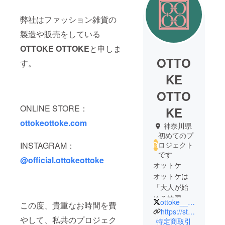
弊社はファッション雑貨の
製造や販売をしている
OTTOKE OTTOKE
と申しま
OTTO
す。
KE
OTTO
ONLINE STORE：
KE
ottokeottoke.com
神奈川県
初めてのプ
INSTAGRAM：
ロジェクト
です
@official.ottokeottoke
オットケ
オットケは
「大人が始
める韓国雑
ottoke__ottoke
この度、貴重なお時間を費
貨」をメイ
https://store.ottokeottoke.com
やして、私共のプロジェク
ンとしたオ
特定商取引