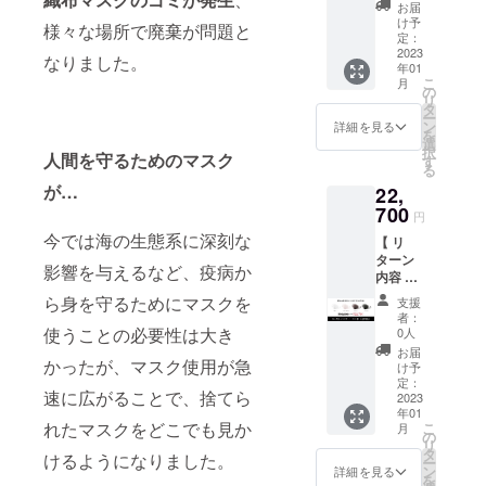
スマス
ホワイ
22
材 】 外
お届
ス
ク（２
ト／ベ
Ｌ ：
け予
側：ポ
ター：
様々な場所で廃棄が問題と
０枚＋
ビーピ
定：
19・
リエス
金具 【
送料
2023
ンク／
16・14-
テル
なりました。
購入に
年01
込） 【
ブラウ
24 Ｘ
88%・
ついて
こ
月
価格 】
ン／ブ
の
Ｌ：
スパン
】 ■同
リ
20400
ラック
タ
21・
デック
数で異
ー
円 →
【 サイ
ン
17・14-
詳細を見る
ス12%
なるカ
を
15700
ズ 】 横
選
24 ※XL
中側：
ラーや
択
円 ※通
人間を守るためのマスク
幅・高
す
サイズ
天然ラ
サイズ
る
常販売
さ・ア
は新開
テック
を購入
が…
22,
価格で
ジャス
発のた
ス100%
する場
はなく
700
ター
め、記
内側：
円
合は
クラウ
(cm)
載の採
ナイロ
別々の
今では海の生態系に深刻な
【 リ
ドファ
Ｓ ：
寸が予
ン
決済を
ターン
ンディ
16.4・
告なく
81%・
影響を与えるなど、疫病か
お願い
内容 】
ング特
12・12-
変更に
スパン
いたし
ナチュ
別価格
21
なる場
ら身を守るためにマスクを
デック
支援
ます。■
ラルラ
【 カ
Ｍ ：
合がご
者：
ス19%
お届け
テック
ラー 】
使うことの必要性は大き
17・
0人
ざいま
アジャ
予定は
スマス
ホワイ
14・13-
す 【 素
お届
ス
コロナ
ク（３
かったが、マスク使用が急
ト／ベ
22
け予
材 】 外
ター：
禍の影
０枚＋
ビーピ
定：
Ｌ ：
側：ポ
金具 【
響によ
速に広がることで、捨てら
送料
2023
ンク／
19・
リエス
購入に
り、
年01
込） 【
ブラウ
16・14-
テル
ついて
１ヶ月
れたマスクをどこでも見か
こ
月
価格 】
ン／ブ
の
24 Ｘ
88%・
】 ■同
以上遅
リ
30300
ラック
タ
Ｌ：
スパン
けるようになりました。
数で異
れる可
ー
円 →
【 サイ
ン
21・
詳細を見る
デック
なるカ
能性が
を
22700