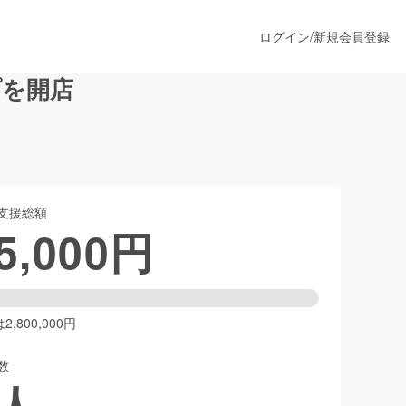
ログイン
/
新規会員登録
プを開店
うすぐ公開されます
支援総額
プロダクト
5,000
円
ファッション
スポーツ
,800,000円
数
ア
ソーシャルグッド
人