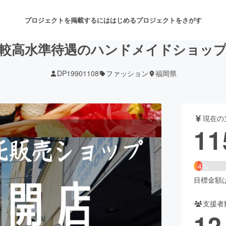
プロジェクトを掲載するには
はじめる
プロジェクトをさがす
較高水準待遇のハンドメイドショッ
DP19901108
ファッション
福岡県
注目のリターン
注目の新着プロジェクト
募集終了が近いプロジェクト
も
現在の
音楽
舞台・パフォーマンス
11
ゲーム・サービス開発
フード・飲食店
4%
書籍・雑誌出版
アニメ・漫画
目標金額は2
支援者
チャレンジ
ビューティー・ヘルスケ
12