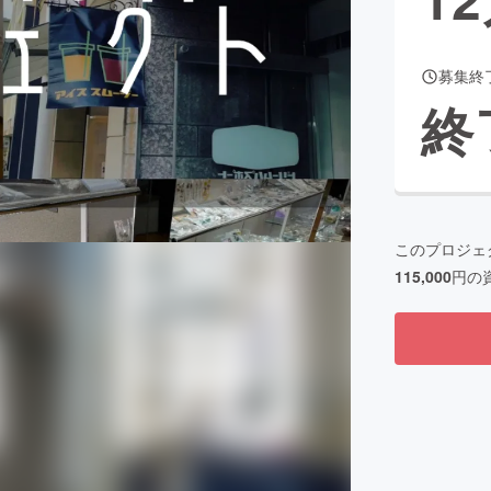
募集終
CAMPFIRE for Social Good
CAMPFIRE Creation
終
CAMPFIREふるさと納税
machi-ya
コミュニティ
このプロジェ
115,000
円の