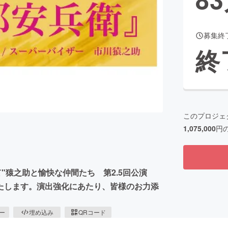
募集終
CAMPFIRE for Social Good
CAMPFIRE Creation
終
CAMPFIREふるさと納税
machi-ya
コミュニティ
このプロジェ
1,075,000
円
劇場にて"猿之助と愉快な仲間たち 第2.5回公演
たします。演出強化にあたり、皆様のお力添
ピー
埋め込み
QRコード