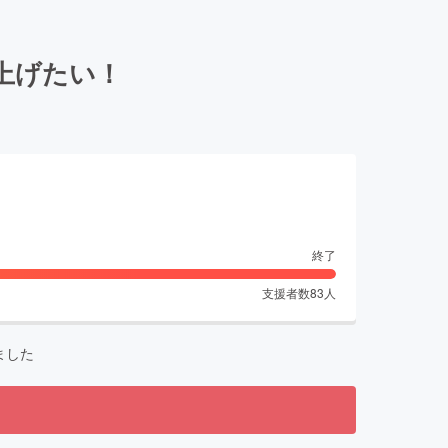
り上げたい！
終了
支援者数
83
人
ました