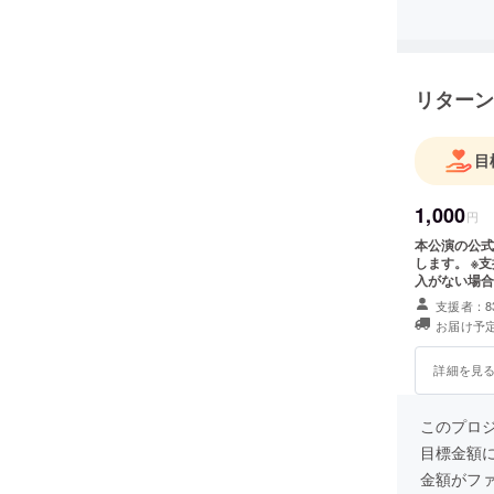
す。
リターン
目
1,000
円
本公演の公式
します。 ※
入がない場合
せて頂きます
支援者：8
や公序良俗に
お届け予定
意ください。
詳細を見
このプロ
目標金額
金額がフ