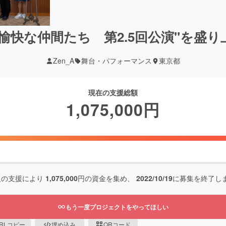
愉快な仲間たち 第2.5回公演"を盛
Zen_A
舞台・パフォーマンス
東京都
現在の支援総額
1,075,000
円
人の支援により
1,075,000
円の資金を集め、
2022/10/19
に募集を終了し
もう一度プロジェクトをやってほしい
RLコピー
埋め込み
QRコード