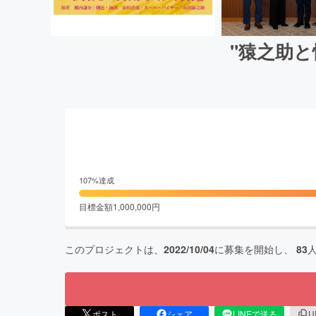
"猿之助と
107
%達成
目標金額
1,000,000
円
このプロジェクトは、
2022/10/04
に募集を開始し、
83
ポスト
シェア
LINEで送る
U