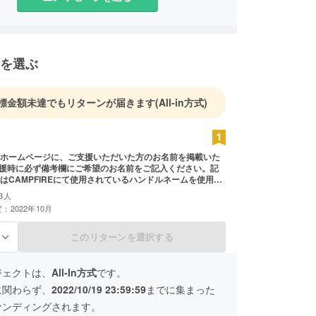
を選ぶ
標金額未達でもリターンが届きます
(All-in方式)
ホームページに、ご支援いただいた方のお名前を掲載いた
支援時に必ず備考欄にご希望のお名前をご記入ください。記
はCAMPFIREにて使用されているハンドルネームを使用さ
のでご了承ください。また、特定の人物を比喩するお名前
3人
反するお名前は掲載をお断りする事がございますのでご注
：2022年10月
このリターンを選択する
る
ジェクトは、
All-In方式
です。
に関わらず、
2022/10/19 23:59:59
までに集まった
ァンディングされます。