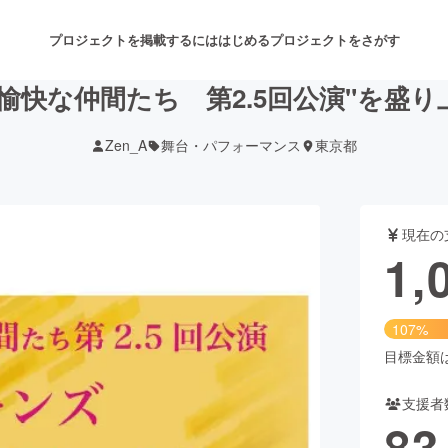
プロジェクトを掲載するには
はじめる
プロジェクトをさがす
愉快な仲間たち 第2.5回公演"を盛
Zen_A
舞台・パフォーマンス
東京都
注目のリターン
注目の新着プロジェクト
募集終了が近いプロジェクト
も
現在の
音楽
舞台・パフォーマンス
1,
ゲーム・サービス開発
フード・飲食店
107%
書籍・雑誌出版
アニメ・漫画
目標金額は1
支援者
チャレンジ
ビューティー・ヘルスケ
83