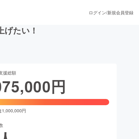
ログイン
/
新規会員登録
り上げたい！
うすぐ公開されます
支援総額
プロダクト
075,000
円
ファッション
スポーツ
,000,000円
数
ア
ソーシャルグッド
人