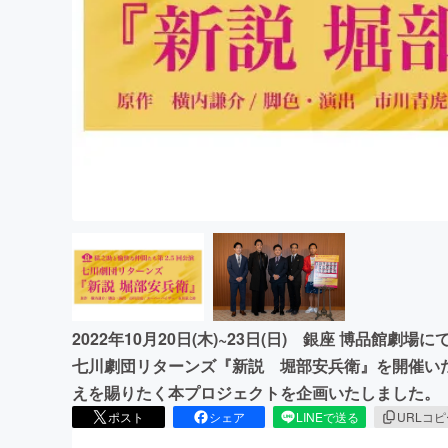
まちづくり・地域活性化
2022年10月20日(木)~23日(日) 銀座 博品館
七川劇団リターンズ『新説 堀部安兵衛』を開催い
えを賜りたく本プロジェクトを企画いたしました。
ポスト
シェア
LINEで送る
URLコ