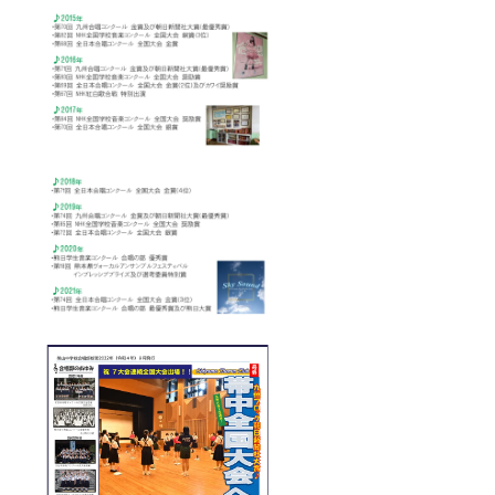
くださ
い。 ※
コン
クール
終了後
12月上
旬に動
画の
URLを
メール
にてお
届けい
たしま
す。今
年度の
活動や
全国大
会まで
の道の
りの様
子をぜ
ひご覧
くださ
い。期
間は14
日程度
を予定
してお