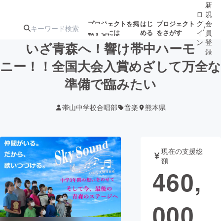
新
ロ
規
グ
会
プロジェクトを掲
はじ
プロジェクト
/
載するには
める
をさがす
イ
員
ン
登
いざ青森へ！響け帯中ハーモ
録
ニー！！全国大会入賞めざして万全な
準備で臨みたい
人気のプロ
注目のリ
注目の新着プロ
募集終了が近いプ
もうすぐ公開
ジェクト
ターン
ジェクト
ロジェクト
されます
帯山中学校合唱部
音楽
熊本県
アート・写真
音楽
現在の支援総
テクノロジー・ガジェット
ゲーム・サ
額
460,
映像・映画
書籍・雑誌
000
ビジネス・起業
チャレンジ