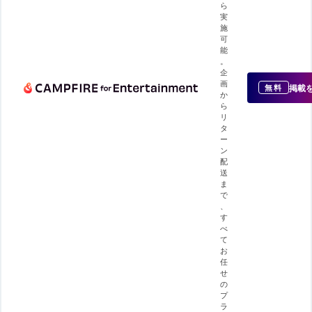
ら
実
施
可
能
。
企
画
掲載
無料
か
ら
リ
タ
ー
ン
配
送
ま
で
、
す
べ
て
お
任
せ
の
プ
ラ