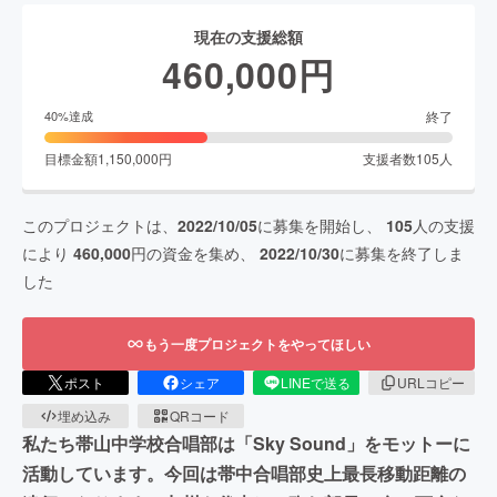
現在の支援総額
460,000
円
終了
40
%達成
目標金額
1,150,000
円
支援者数
105
人
このプロジェクトは、
2022/10/05
に募集を開始し、
105
人の支援
により
460,000
円の資金を集め、
2022/10/30
に募集を終了しま
した
もう一度プロジェクトをやってほしい
ポスト
シェア
LINEで送る
URLコピー
埋め込み
QRコード
私たち帯山中学校合唱部は「Sky Sound」をモットーに
活動しています。今回は帯中合唱部史上最長移動距離の