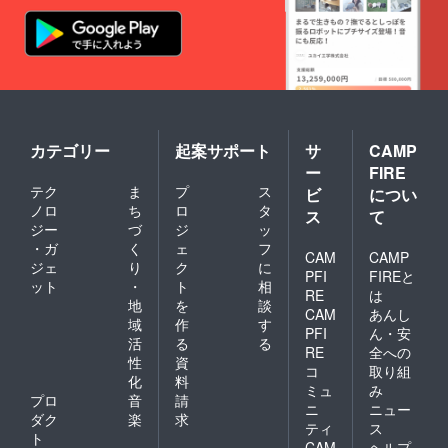
カテゴリー
起案サポート
サ
CAMP
ー
FIRE
テク
ま
プ
ス
ビ
につい
ノロ
ち
ロ
タ
ス
て
ジー
づ
ジ
ッ
・ガ
く
ェ
フ
CAM
CAMP
ジェ
り
ク
に
PFI
FIREと
ット
・
ト
相
RE
は
地
を
談
CAM
あんし
域
作
す
PFI
ん・安
活
る
る
RE
全への
性
資
コ
取り組
化
料
ミュ
み
プロ
音
請
ニ
ニュー
ダク
楽
求
ティ
ス
ト
CAM
ヘルプ