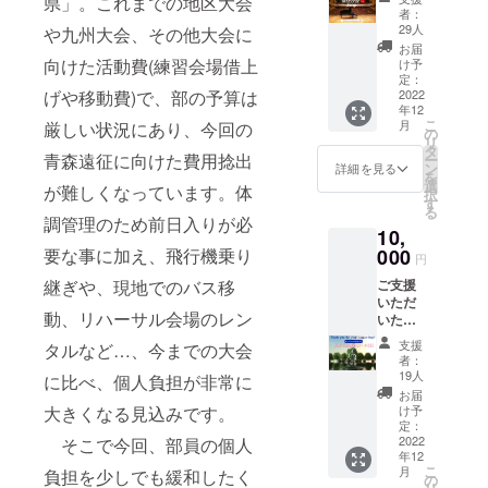
県」。これまでの地区大会
①「感
者：
謝の気
29人
や九州大会、その他大会に
持ちを
お届
込めた
向けた活動費(練習会場借上
け予
お礼
定：
文」
2022
げや移動費)で、部の予算は
年12
②「全
こ
月
厳しい状況にあり、今回の
国大会
の
リ
での活
タ
青森遠征に向けた費用捻出
ー
動レ
ン
詳細を見る
を
ポー
選
が難しくなっています。体
択
ト」
す
る
③「帯
調管理のため前日入りが必
10,
山中合
唱部の
000
要な事に加え、飛行機乗り
円
期間限
ご支援
継ぎや、現地でのバス移
定"思い
いただ
出の曲
動、リハーサル会場のレン
いた方
歌唱動
には、
画”（U
支援
タルなど…、今までの大会
①「感
RL) 」
者：
謝の気
をメー
19人
に比べ、個人負担が非常に
持ちを
ルでお
お届
込めた
届けさ
け予
大きくなる見込みです。
お礼
せてい
定：
文」
2022
そこで今回、部員の個人
ただき
年12
②「全
ます。
こ
月
負担を少しでも緩和したく
国大会
の