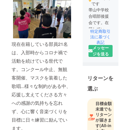
です
帯山中学校
合唱部後援
会です。在
籍している
特定商取引
部員の保護
法に基づく
者で運営し
表記
現在在籍している部員21名
メッセー
ています。
は、入部時からコロナ禍で
ジを送る
部員たちが
活動を続けている世代で
楽しく安心
して活動で
す。コンクール中止、無観
きること、
リターンを
客開催、マスクを装着した
たくさんの
歌唱...様々な制約がある中、
方々に歌声
選ぶ
を届けるこ
応援し支えてくださる方々
とをサポー
への感謝の気持ちを忘れ
目標金額
トしていま
未達でも
ず、心に響く音楽づくりを
す！「sky
リターン
sound」を
目標に日々練習に励んでい
が届きま
モットーに
す
(All-in
ます。