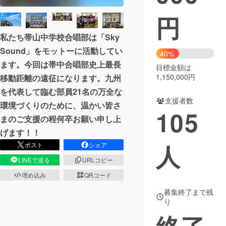
円
まちづくり・地域活性化
私たち帯山中学校合唱部は「Sky
Sound」をモットーに活動してい
CAMPFIRE for Social Good
CAMPFIRE Creation
40%
ます。今回は帯中合唱部史上最長
CAMPFIREふるさと納税
machi-ya
コミュニティ
目標金額は
1,150,000円
移動距離の遠征になります。九州
を代表して臨む部員21名の万全な
支援者数
環境づくりのために、温かい皆さ
105
まのご支援の程何卒お願い申し上
げます！！
人
ポスト
シェア
LINEで送る
URLコピー
埋め込み
QRコード
募集終了まで残
り