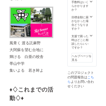
きま
手数料はいく
す。 ※
らかかります
備考欄
か？
へ必
ず、ご
目標金額に届
紹介す
かなかった場
る「お
合どうなりま
名前」
すか？
「法人
名」
支援で困った
「団体
時はどこに相
風青く 渡る託麻野
名」
談したらいい
「ロ
ですか？
大阿蘇を望む台地に
ゴ」を
ご入力
輝ける 白亜の校舎
ヘルプページを
くださ
見る
いま
帯山中学
せ。ご
入力内
集いよる 若き眸よ
このプロジェクト
容がそ
の問題報告は
こち
のまま
表示さ
ら
よりお問い合わ
れます
せください
♦♢これまでの活
ので、
お間違
動♢♦
いのな
いよう
ご注意