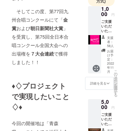
方式)
掲げて、活
動を通して
1,0
そしてこの度、第77回九
00
関わってく
円
州合唱コンクールにて「
金
ださった全
ご支援
いただ
ての方々へ
賞
および
朝日新聞社大賞
」
いた方
感謝の気持
には、
を受賞し、第75回全日本合
支援
ちを届けた
①「感
者：
唱コンクール全国大会への
謝の気
い！！
58人
持ちを
お届
応援の程よ
出場権を
７大会連続
で獲得
込めた
け予
ろしくお願
お礼
定：
しました！！
文」 を
2022
いいたしま
年11
メール
こ
す！
月
でお届
の
リ
けさせ
タ
ー
ていた
ン
♦♢プロジェクト
詳細を見る
を
だきま
選
択
す。
す
で実現したいこと
る
5,0
♢♦
00
円
ご支援
いただ
今回の開催地は「青森
いた方
には、
支援