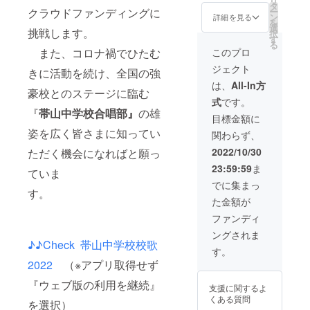
リ
での活
タ
ー
クラウドファンディングに
動レ
ン
詳細を見る
を
ポー
選
挑戦します。
択
ト」
す
る
③「帯
このプロ
また、コロナ禍でひたむ
山中合
ジェクト
唱部の
きに活動を続け、全国の強
期間限
は、
All-In方
豪校とのステージに臨む
定動
式
です。
画”全国
『
帯山中学校合唱部』
の雄
大会へ
目標金額に
の
姿を広く皆さまに知ってい
関わらず、
道”（U
RL) 」
2022/10/30
ただく機会になればと願っ
→※動画
23:59:59
ま
のラス
ていま
トに
でに集まっ
「お名
す。
た金額が
前」
「法人
ファンディ
名」
ングされま
「団体
♪♪Check 帯山中学校校歌
名」な
す。
どをご
2022
（※アプリ取得せず
紹介を
お届け
『ウェブ版の利用を継続』
支援に関するよ
させて
くある質問
いただ
を選択）