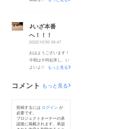
す。皆さまのお気持ち
な予感。同声合唱の部
は大変うれしく励みに
トップバッターで帯山
なりました。温かいご
中学校登場！！！「そ
支援、ご協力いただき
♪いざ本番
の木々は緑」「聞け
ありがとうございまし
へ！！！
よ、ひばり」２曲を
た。帯山中学校合唱部
2022/10/30 06:47
堂々と歌唱できました
後援会一同
♪歌い終えた部員たち
おはようございます！
の表情は皆晴れやかで
今朝は６時起床し、い
清々しく。青森で充実
よいよ本番です♪昨晩
もっと見る
した時間を過ごせたの
は長距離移動後でした
でしょう。ご支援いた
が、直前練習に励みま
コメント
もっと見る
だいたすべての皆さま
した。悔いのないよう
へ、感謝の歌声を響か
けっぱります！♪♪部
せることができまし
長より支援者の皆さま
投稿するには
ログイン
が
た。本当に感謝感謝で
へ♪♪おはようござい
必要です。
す！いよいよ表彰式が
ます！♫私たちは日々
プロジェクトオーナーの承
始まりました！見守り
認後に掲載されます。承認
皆さまの心に響くよう
たいと思います！
された内容を削除すること