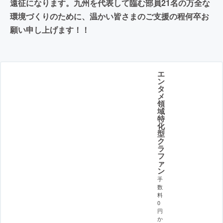
遠征になります。九州を代表して臨む部員21名の万全な
環境づくりのために、温かい皆さまのご支援の程何卒お
願い申し上げます！！
エ
ン
タ
メ
領
域
特
化
型
ク
ラ
フ
ァ
ン
手
数
料
0
円
か