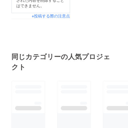
な歌を目指し一生懸命
はできません。
練習しています。部活
※投稿する際の注意点
では常に笑顔が溢れて
いて、明るく元気に活
動をしています。この
度は全国大会へ出場す
る機会を頂けてとても
嬉しいです。応援して
同じカテゴリーの人気プロジェ
くださる方々への感謝
クト
の気持ちを込めて精一
杯頑張ります！！帯中
合唱部の応援よろしく
お願いします。私たち
の歌声が皆さまの心に
響きますように。
(#^^#)