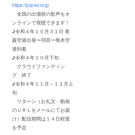
https://jcanet.or.jp
全国の出場校の歌声をオ
ンラインで視聴できます！
♪令和４年１０月３１日 青
森空港出発ー羽田ー熊本空
港到着
♪令和４年１０月下旬
クラウドファンディン
グ 終了
♪令和４年１１月～１２月上
旬
リターン（お礼文・動画
のＵＲＬをメールにてお届
け）配信期間は１４日程度
を予定