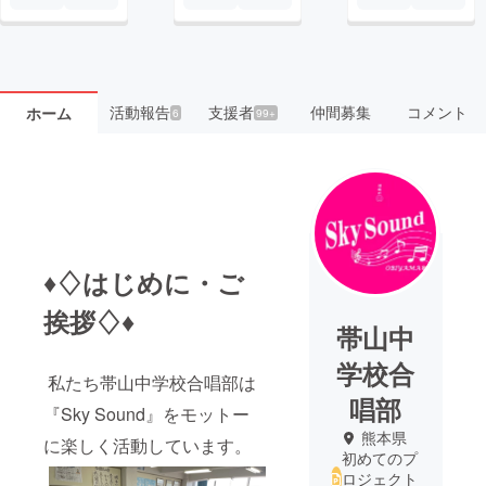
活動報告
支援者
仲間募集
コメント
ホーム
6
99+
♦♢はじめに・ご
挨拶♢♦
帯山中
学校合
私たち帯山中学校合唱部は
唱部
『Sky Sound』をモットー
熊本県
に楽しく活動しています。
初めてのプ
ロジェクト