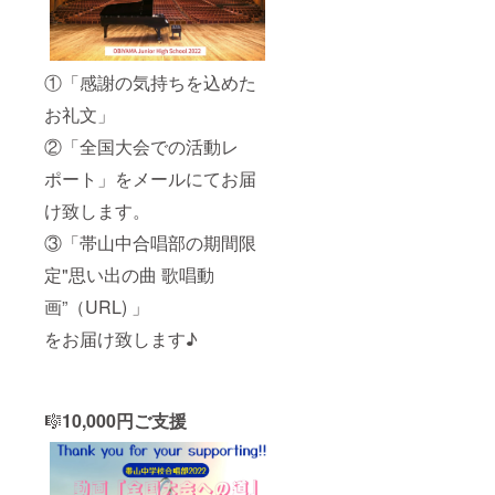
①「感謝の気持ちを込めた
お礼文」
②「全国大会での活動レ
ポート」をメールにてお届
け致します。
③「帯山中合唱部の期間限
定"思い出の曲 歌唱動
画”（URL) 」
をお届け致します♪
🎼
10,000円ご支援