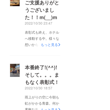
ご支援ありがと
うございまし
た！！m(__)m
2022/10/30 23:47
表彰式も終え、ホテル
へ移動する中。様々な
想いから涙を拭う部員
もっと見る
たち。今日流した涙。
きっとみんなを強くす
る。３年生は、帯山中
本番終了!(^^)!
学校合唱部の伝統のバ
そして。。。ま
トンを渡せたね。1.2
もなく表彰式！
年生は新たなステージ
の始まり。この21人で
2022/10/30 18:57
青森で歌えた事に感
雨上がりの空に今朝も
謝！！本プロジェクト
虹がかかる青森。何か
は間もなく終了しま
素敵な事が起こりそう
もっと見る