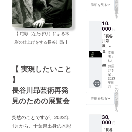
ー
に活用
載に関
ン
詳細を見る
を
できる
しまし
選
択
領収証
ては、
す
る
（2023
「備考
10,
年1月発
欄」に
送予
000
掲載を
円
定） ・
希望さ
【 鉈彫（なたぼり）による木
「長谷
鋸山美
れるお
川昻
術館支
彫の仕上げをする長谷川昻 】
名前を
展」の
援者証
必ずご
充実化
（非売
記入く
支援
につな
品・美
ださ
者：
がりま
術館パ
い。個
6人
す。 ＜
ス（1年
人名の
お届
【 実現したいこと
リター
間・同
ほかに
け予
ン＞ ・
行者1名
定：
ニック
】
サンク
2023
様ま
ネーム
年01
スメー
で））
やイニ
こ
月
長谷川昻芸術再発
ル ・税
・本美
の
シャル
リ
額控除
術館
タ
での掲
ー
に活用
Web
ン
見のための展覧会
載も可
詳細を見る
を
できる
ページ
選
能で
択
領収証
へのお
す
す。掲
る
（2023
名前掲
載は
30,
年1月発
突然のことですが、2023年
載（ご
「文字
送予
000
希望の
のみ」
円
1月から、千葉県出身の木彫
定） ・
方の
の掲載
「長谷
鋸山美
み） ＊
で、