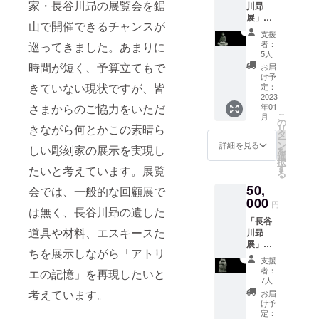
家・長谷川昻の展覧会を鋸
川昻
術館支
Web
「ロ
展」の
援者証
ページ
ゴ・バ
山で開催できるチャンスが
充実化
（非売
へのお
ナー」
支援
につな
品・美
名前掲
などの
者：
巡ってきました。あまりに
がりま
術館パ
載に関
5人
掲載は
す。 ＜
ス（1年
しまし
時間が短く、予算立てもで
行いま
お届
リター
間・同
ては、
け予
せん。
ン＞ ・
きていない現状ですが、皆
行者5名
定：
「備考
掲載期
サンク
2023
様ま
欄」に
限は定
年01
さまからのご協力をいただ
スメー
で））
掲載を
めず、
こ
月
ル ・税
・本美
の
希望さ
年度ご
リ
きながら何とかこの素晴ら
額控除
術館
タ
れるお
との報
ー
に活用
Web
ン
名前を
詳細を見る
告ペー
しい彫刻家の展示を実現し
を
できる
ページ
選
必ずご
ジでの
択
領収証
へのお
す
記入く
たいと考えています。展覧
掲載を
る
（2023
名前掲
ださ
予定し
50,
年1月発
載（ご
会では、一般的な回顧展で
い。個
ており
送予
000
希望の
人名の
ます。
円
は無く、長谷川昻の遺した
定） ・
方の
ほかに
「長谷
鋸山美
み） ＊
ニック
道具や材料、エスキースた
川昻
術館支
Web
ネーム
展」の
援者証
ページ
やイニ
ちを展示しながら「アトリ
充実化
（非売
へのお
シャル
支援
につな
品・美
名前掲
での掲
者：
エの記憶」を再現したいと
がりま
術館パ
載に関
7人
載も可
す。 ＜
ス（3年
しまし
考えています。
能で
お届
リター
間・同
ては、
け予
す。掲
ン＞ ・
行者5名
定：
「備考
載は