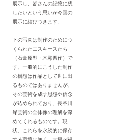
載も可
告ペー
展示し、皆さんの記憶に残
能で
ジでの
したいという思いが今回の
す。掲
掲載を
載は
予定し
展示に結びつきます。
「文字
ており
のみ」
ます。
の掲載
で、
下の写真は制作のためにつ
「ロ
ゴ・バ
くられたエスキースたち
ナー」
などの
（石膏原型・木彫習作）で
掲載は
す。一般的にこうした制作
行いま
せん。
の構想は作品として世に出
掲載期
限は定
るものではありませんが、
めず、
年度ご
その芸術を成す思想や信念
との報
告ペー
が込められており、長谷川
ジでの
昻芸術の全体像の理解を深
掲載を
予定し
めてくれるものです。現
ており
ます。
状、これらを永続的に保存
する環境は無く、支援が得