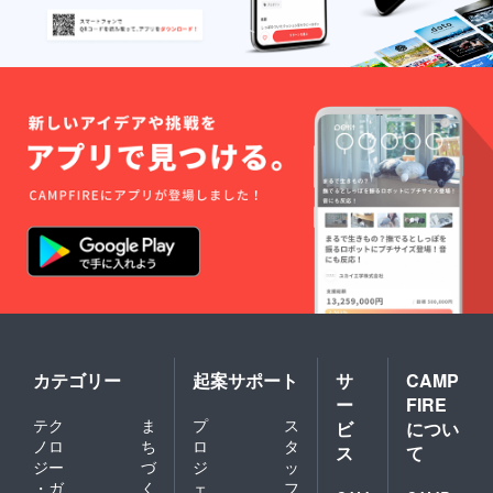
カテゴリー
起案サポート
サ
CAMP
ー
FIRE
テク
ま
プ
ス
ビ
につい
ノロ
ち
ロ
タ
ス
て
ジー
づ
ジ
ッ
・ガ
く
ェ
フ