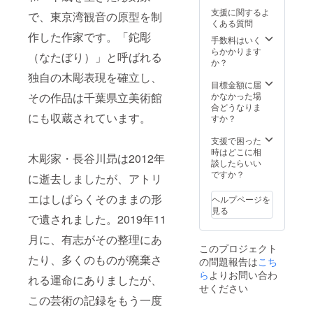
載（ご
い。個
掲載は
支援に関するよ
で、東京湾観音の原型を制
希望の
人名の
行いま
くある質問
方の
ほかに
せん。
作した作家です。「鉈彫
み） ＊
ニック
手数料はいく
掲載期
Web
ネーム
らかかります
限は定
（なたぼり）」と呼ばれる
ページ
やイニ
か？
めず、
へのお
シャル
年度ご
独自の木彫表現を確立し、
名前掲
での掲
目標金額に届
との報
載に関
載も可
かなかった場
その作品は千葉県立美術館
告ペー
しまし
能で
合どうなりま
ジでの
ては、
にも収蔵されています。
す。掲
すか？
掲載を
「備考
載は
予定し
欄」に
「文字
支援で困った
ており
掲載を
のみ」
時はどこに相
ます。
木彫家・長谷川昻は2012年
希望さ
の掲載
談したらいい
れるお
で、
ですか？
に逝去しましたが、アトリ
名前を
「ロ
必ずご
ゴ・バ
エはしばらくそのままの形
ヘルプページを
記入く
ナー」
見る
ださ
で遺されました。2019年11
などの
い。個
掲載は
月に、有志がその整理にあ
人名の
行いま
このプロジェクト
ほかに
せん。
たり、多くのものが廃棄さ
の問題報告は
こち
ニック
掲載期
ネーム
ら
よりお問い合わ
限は定
れる運命にありましたが、
やイニ
めず、
せください
シャル
年度ご
この芸術の記録をもう一度
での掲
との報