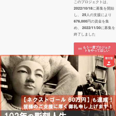
このプロジェクトは、
2022/10/18
に募集を開始
し、
25
人の支援により
676,000
円の資金を集
め、
2022/11/30
に募集を
終了しました
もう一度プロジェク
トをやってほしい