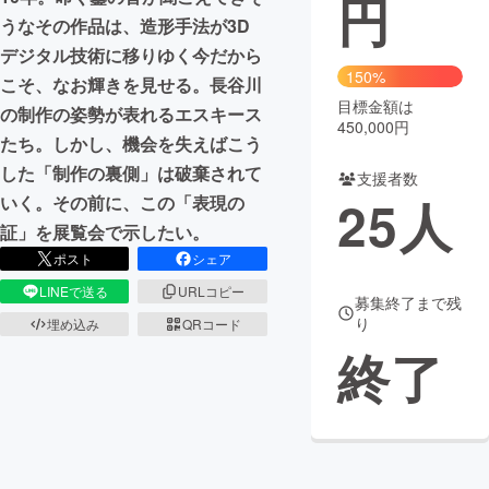
円
うなその作品は、造形手法が3D
まちづくり・地域活性化
デジタル技術に移りゆく今だから
150%
こそ、なお輝きを見せる。長谷川
目標金額は
CAMPFIRE for Social Good
CAMPFIRE Creation
の制作の姿勢が表れるエスキース
450,000円
CAMPFIREふるさと納税
machi-ya
コミュニティ
たち。しかし、機会を失えばこう
した「制作の裏側」は破棄されて
支援者数
25
人
いく。その前に、この「表現の
証」を展覧会で示したい。
ポスト
シェア
LINEで送る
URLコピー
募集終了まで残
り
埋め込み
QRコード
終了