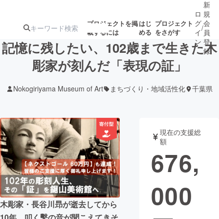
新
ロ
規
グ
会
プロジェクトを掲
はじ
プロジェクト
/
載するには
める
をさがす
イ
員
ン
登
記憶に残したい、102歳まで生きた木
録
彫家が刻んだ「表現の証」
人気のプロ
注目のリ
注目の新着プロ
募集終了が近いプ
もうすぐ公開
Nokogiriyama Museum of Art
まちづくり・地域活性化
千葉県
ジェクト
ターン
ジェクト
ロジェクト
されます
アート・写真
音楽
現在の支援総
額
676,
テクノロジー・ガジェット
ゲーム・サ
000
映像・映画
書籍・雑誌
木彫家・長谷川昻が逝去してから
ビジネス・起業
チャレンジ
10年。叩く鑿の音が聞こえてきそ