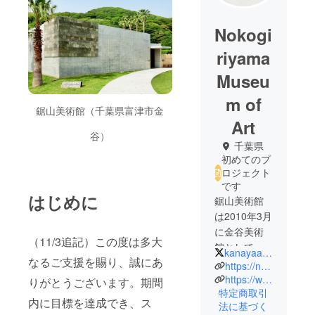
Nokogi
riyama
Museu
m of
鋸山美術館（千葉県富津市金
Art
谷）
千葉県
初めてのプ
ロジェクト
です
はじめに
鋸山美術館
は2010年3月
に金谷美術
（11/3追記）この度は多大
館として
kanayaartmuseum
なるご支援を賜り、誠にあ
オープン。
https://nokogiriyama.com
「石と芸
https://www.facebook.com/nokogiriyama.artmuseum
りがとうございます。期間
特定商取引
術」をテー
内に目標を達成でき、ス
法に基づく
マに町おこ