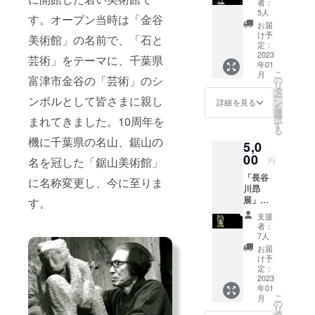
者：
努めてまい
がりま
5人
す。オープン当時は「金谷
ります。
す。 ＜
お届
リター
け予
美術館」の名前で、「石と
ン＞ ・
定：
サンク
2023
芸術」をテーマに、千葉県
年01
スメー
こ
月
ル ・税
富津市金谷の「芸術」のシ
の
リ
額控除
タ
ー
ンボルとして皆さまに親し
に活用
ン
詳細を見る
を
できる
選
択
まれてきました。10周年を
領収証
す
る
（2023
機に千葉県の名山、鋸山の
5,0
年1月発
送予
00
名を冠した「鋸山美術館」
円
定） ・
「長谷
本美術
に名称変更し、今に至りま
川昻
館Web
展」の
ページ
す。
充実化
へのお
支援
につな
名前掲
者：
がりま
載（ご
7人
す。 ＜
希望の
お届
リター
方の
け予
ン＞ ・
み） ＊
定：
サンク
2023
Web
年01
スメー
ページ
こ
月
ル ・税
へのお
の
リ
額控除
名前掲
タ