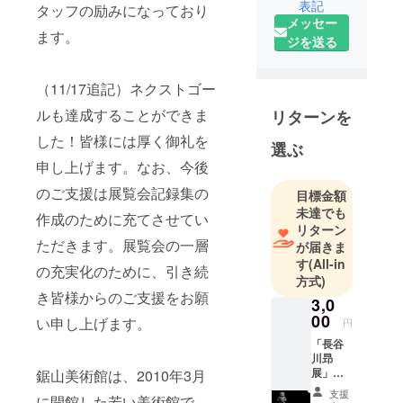
表記
タッフの励みになっており
しに取り組
メッセー
む千葉県富
ます。
ジを送る
津市金谷の
「芸術」の
（11/17追記）ネクストゴー
シンボルと
して皆さま
ルも達成することができま
リターンを
に親しまれ
した！皆様には厚く御礼を
選ぶ
てきまし
申し上げます。なお、今後
た。10周年
を機に千葉
のご支援は展覧会記録集の
目標金額
県の名山、
未達でも
作成のために充てさせてい
リターン
鋸山の名を
ただきます。展覧会の一層
が届きま
冠した「鋸
す
(All-in
山美術館」
の充実化のために、引き続
方式)
に名称変
き皆様からのご支援をお願
3,0
更。これま
00
い申し上げます。
円
で以上に地
「長谷
域の芸術文
川昻
化振興に寄
展」の
鋸山美術館は、2010年3月
充実化
与するよう
支援
に開館した若い美術館で
につな