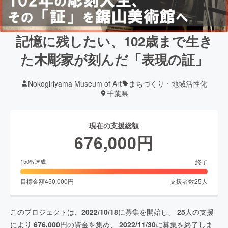
記憶に残したい、102歳まで生き
た木彫家が刻んだ「表現の証」
Nokogiriyama Museum of Art
まちづくり・地域活性化
千葉県
現在の支援総額
676,000
円
終了
150
%達成
目標金額
450,000
円
支援者数
25
人
このプロジェクトは、
2022/10/18
に募集を開始し、
25
人の支援
により
676,000
円の資金を集め、
2022/11/30
に募集を終了しま