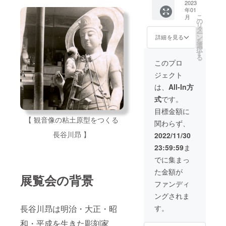
サンク
2023
様ま
欄」に
「文字
年01
スメー
で））
掲載を
のみ」
こ
月
ル ・税
・本美
の
希望さ
の掲載
リ
額控除
術館
タ
れるお
で、
ー
に活用
Web
ン
名前を
詳細を見る
「ロ
を
できる
ページ
選
必ずご
ゴ・バ
択
領収証
へのお
す
記入く
ナー」
る
（2023
名前掲
ださ
このプロ
などの
年1月発
載（ご
い。個
掲載は
ジェクト
送予
希望の
人名の
行いま
定） ・
方の
ほかに
は、
All-In方
せん。
鋸山美
み） ＊
ニック
掲載期
式
です。
術館支
Web
ネーム
限は定
援者証
ページ
やイニ
目標金額に
めず、
（非売
へのお
シャル
年度ご
【 観音像の粘土原型をつくる
関わらず、
品・美
名前掲
での掲
との報
術館パ
載に関
長谷川昻 】
載も可
2022/11/30
告ペー
ス（5年
しまし
能で
ジでの
23:59:59
ま
間・同
ては、
す。掲
掲載を
行者5名
「備考
載は
でに集まっ
予定し
様ま
欄」に
「文字
ており
た金額が
で））
掲載を
のみ」
ます。
展覧会の背景
・本美
希望さ
の掲載
ファンディ
術館
れるお
で、
ングされま
Web
名前を
「ロ
ページ
必ずご
ゴ・バ
す。
長谷川昻は明治・大正・昭
へのお
記入く
ナー」
名前掲
ださ
和・平成を生きた彫刻家
などの