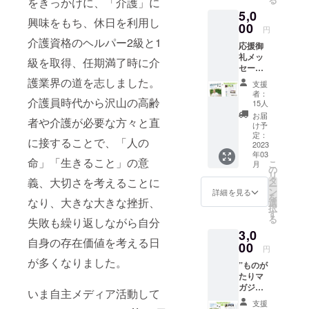
をきっかけに、「介護」に
アファ
ジン”の
5,0
イル×3
ステッ
興味をもち、休日を利用し
をお付
00
カー×1
円
けし発
＆クリ
介護資格のヘルパー2級と1
応援御
送いた
アファ
礼メッ
しま
イル×1
級を取得、任期満了時に介
セージ
す。
をお付
と、 ”も
護業界の道を志しました。
けし発
支援
のがた
送いた
者：
りマガ
介護員時代から沢山の高齢
15人
しま
ジン”
す。
お届
者や介護が必要な方々と直
部数 1
け予
部 そ
定：
に接することで、「人の
の他”も
2023
年03
のがた
命」「生きること」の意
こ
月
りマガ
の
リ
ジン”の
タ
義、大切さを考えることに
ー
ステッ
ン
詳細を見る
を
カー×1
なり、大きな大きな挫折、
選
択
＆クリ
す
る
失敗も繰り返しながら自分
アファ
3,0
イル×1
自身の存在価値を考える日
をお付
00
円
けし発
が多くなりました。
”ものが
送いた
たりマ
しま
ガジ
す。
いま自主メディア活動して
ン” 部
支援