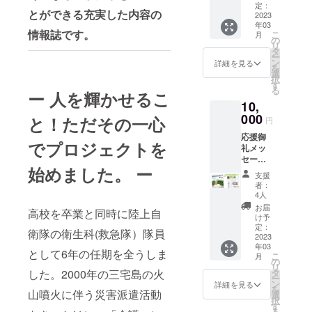
ルでご
10部
法 個人
定：
mail :
＆クリ
報告い
とができる充実した内容の
その
2023
名（文
hisa.f.5
アファ
たしま
年03
他”もの
字の
3@gma
イル×1
情報誌です。
す。
こ
月
がたり
み） ※
の
il.com
をお付
リ
マガジ
支援後
タ
”ものが
けし発
ー
ン”のス
に必ず
ン
たりマ
詳細を見る
送いた
を
テッ
指定の
選
ガジ
しま
択
カー×10
メール
す
ン” 部
す。
る
＆クリ
ー 人を輝かせるこ
アドレ
数 1
10,
アファ
スに希
部 そ
イル×10
000
望され
の他”も
と！ただその一心
円
をお付
るお名
のがた
応援御
けし発
前をお
りマガ
でプロジェクトを
礼メッ
送いた
送り下
ジン”の
セージ
しま
さい。
ステッ
始めました。 ー
と、 ”も
す。
mail :
カー×1
支援
のがた
hisa.f.5
＆クリ
者：
りマガ
3@gma
4人
アファ
ジン”
il.com
イル×1
お届
高校を卒業と同時に陸上自
部数 3
”ものが
け予
をお付
部 そ
定：
たりマ
けし発
衛隊の衛生科(救急隊）隊員
の他”も
2023
ガジ
送いた
年03
のがた
ン” 部
しま
として6年の任期を全うしま
こ
月
りマガ
の
数 1
す。
リ
ジン”の
タ
した。2000年の三宅島の火
部 そ
ー
ステッ
ン
の他”も
詳細を見る
を
カー×3
山噴火に伴う災害派遣活動
選
のがた
択
＆クリ
す
りマガ
る