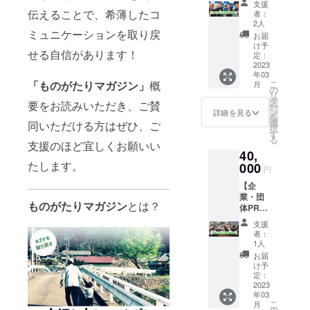
ステッ
部 を
メール
材陣2名
支援
ガジン
カー×1
発送い
伝えることで、希薄したコ
にてご
者：
の交通
内で団
＆クリ
たしま
2人
報告い
費が東
体名や
ミュニケーションを取り戻
アファ
す。 そ
たしま
お届
京駅か
PR文、
イル×1
の他”も
け予
す。 支
ら換算
せる自信があります！
掲載し
をお付
定：
のがた
援時、
の実費
たい
2023
けし発
りマガ
必ず備
で「取
年03
URLを
送いた
ジン”の
考欄に
材当
こ
「ものがたりマガジン」
概
月
QRコー
しま
の
ステッ
ご希望
日」に
リ
ドにし
す。 資
タ
カー×10
の連絡
別途費
要をお読みいただき、ご賛
ー
て記載
格 レ
ン
＆クリ
詳細を見る
方法と
用がか
を
いたし
クリ
選
アファ
同いただける方はぜひ、ご
ご連絡
かりま
択
ます。
エー
す
イル×10
先をご
す。 あ
る
⚪︎掲載
ション
支援のほど宜しくお願いい
もお付
入力く
らかじ
40,
箇所 マ
介護士2
けいた
ださ
めご了
たします。
ガジン
000
級 認
しま
い。
円
承くだ
奥付部
定 一
す。
注）リ
さい。
【企
分(ラス
般社団
注）”も
アルの
”ものが
業・団
トの
法人日
のがた
場合
たりマ
ものがたりマガジン
とは？
体PR
ページ
本アク
りマガ
は、取
ガジ
枠】 マ
内側で
ティブ
ジン”の
材陣2名
支援
ン” 部
ガジン
す) ※支
コミュ
著作権
者：
の交通
数 10
内で団
援が多
ニティ
1人
に関し
費が東
部 を
体名や
い場合
協会 講
まして
お届
京駅か
発送い
PR文を
は2ペー
師 協
け予
は、製
ら換算
たしま
記載い
ジにな
定：
会公認
作者が
の実費
す。 そ
たしま
2023
りま
講師
所有す
で「取
の他”も
年03
す。 ⚪︎
す。順
藤井寿
るもの
材当
のがた
こ
月
掲載箇
不同 ⚪︎
の