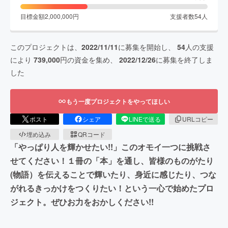
目標金額
2,000,000
円
支援者数
54
人
このプロジェクトは、
2022/11/11
に募集を開始し、
54
人の支援
により
739,000
円の資金を集め、
2022/12/26
に募集を終了しま
した
もう一度プロジェクトをやってほしい
ポスト
シェア
LINEで送る
URLコピー
埋め込み
QRコード
「やっぱり人を輝かせたい!!」このオモイ一つに挑戦さ
せてください！１冊の「本」を通し、皆様のものがたり
(物語）を伝えることで輝いたり、身近に感じたり、つな
がれるきっかけをつくりたい！という一心で始めたプロ
ジェクト。ぜひお力をおかしください!!