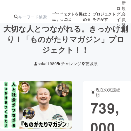
新
ロ
規
グ
会
プロジェクトを掲
はじ
プロジェクト
/
載するには
める
をさがす
イ
員
ン
登
大切な人とつながれる。きっかけ創
録
り！「ものがたりマガジン」プロ
ジェクト！！
人気のプロ
注目のリ
注目の新着プロ
募集終了が近いプ
もうすぐ公開
ジェクト
ターン
ジェクト
ロジェクト
されます
sokai1980
チャレンジ
茨城県
アート・写真
音楽
現在の支援総
テクノロジー・ガジェット
ゲーム・サ
額
739,
映像・映画
書籍・雑誌
000
ビジネス・起業
チャレンジ