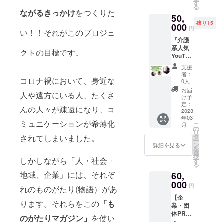
真を掲
相談の
す
まして
さい。
使用オ
る
載させ
ご連絡
は、製
注）”も
ンライ
ながるきっかけ
をつくりた
50,
ていた
をいた
作者が
のがた
ンツー
残り15
だきま
000
しま
所有す
りマガ
ルのご
円
い！！それがこのプロジェ
す。 掲
す。 支
るもの
ジン”の
案内・
『介護
載希望
援時、
とし、
著作権
日時や
系人気
のお写
必ず備
複製、
に関し
参加ID
クトの目標です。
YouTub
真・原
考欄に
転売、
まして
などを
erはた
稿をご
ご希望
改変な
は、製
メール
支援
つん介
提供く
の連絡
どの行
作者が
にてご
者：
護士』
コロナ禍において、身近な
ださ
方法と
0人
為を禁
所有す
報告い
とレク
い。 支
ご連絡
止致し
るもの
たしま
お届
人や遠方にいる人、たくさ
リエー
援後に
先をご
け予
ます。
とし、
す。 支
ション2
指定の
定：
入力く
複製、
援時、
んの人々が疎遠になり、コ
級講座
2023
メール
ださ
転売、
必ず備
年03
を受講
アドレ
い。 オ
改変な
考欄に
ミュニケーションが希薄化
こ
月
しよ
スにお
の
ンライ
どの行
ご希望
リ
う！！
送り下
タ
ンの場
されてしまいました。
為を禁
の連絡
ー
＋”もの
さい。
ン
合）支
詳細を見る
止致し
方法と
を
がたり
mail :
選
援後に
ます。
ご連絡
択
マガジ
しかしながら「人・社会・
hisa.f.5
す
使用オ
先をご
る
ン” 部
3@gma
ンライ
入力く
地域、企業」には、それぞ
60,
数 1
il.com
ンツー
ださ
部 そ
000
”ものが
ルのご
い。
円
れのものがたり(物語）があ
の他”も
たりマ
案内・
注）リ
【企
のがた
ガジ
日時や
アルの
ります。それらをこの
「も
業・団
りマガ
ン” 部
参加ID
場合
体PR
ジン”の
数 10
などを
のがたりマガジン」
を使い
は、取
枠】 マ