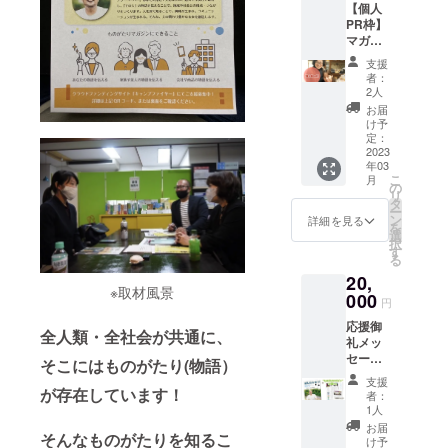
ル601
けいた
止致し
【個人
は2ペー
必ず指
mail :
しま
ます。
PR枠】
ジにな
定の
hisa.f.5
https://
す。
マガジ
りま
メール
3@gma
www.nij
注）”も
ン内で
す。順
アドレ
il.com
inokai.o
支援
のがた
個人名
不同 ⚪︎
スに希
”ものが
者：
r.jp/ 協
りマガ
を記載
掲載期
望され
2人
たりマ
力 公
ジン”の
いたし
間 初版
るお名
ガジ
お届
益社団
著作権
ます。
の1回 ⚪︎
前や
け予
ン” 部
法人虹
に関し
⚪︎掲載
掲載方
定：
URLな
数 1
の会
まして
箇所 マ
2023
法 個人
どをお
部 そ
は、製
年03
ガジン
名・PR
送り下
の他”も
株式会
こ
作者が
月
奥付部
文10〜
の
さい。
のがた
社エク
リ
所有す
分(ラス
50文字
タ
mail :
りマガ
シング
ー
るもの
トの
以内
ン
hisa.f.5
詳細を見る
ジン”の
を
とし、
ページ
（文字
選
3@gma
ステッ
https://
択
複製、
内側で
のみ）
す
il.com
カー×1
xing.co.
る
転売、
す) ※支
※支援後
”ものが
＆クリ
jp/ 持ち
改変な
20,
援が多
に必ず
たりマ
アファ
物 筆
※取材風景
どの行
い場合
000
指定の
ガジ
イル×1
円
記用具
為を禁
は2ペー
メール
ン” 部
をお付
※職業紹
止致し
応援御
ジにな
アドレ
数 1
全人類・全社会が共通に、
けし発
介など
ます。
礼メッ
りま
スに希
部 そ
送いた
は行い
セージ
す。順
望され
そこにはものがたり(物語）
の他”も
しま
ませ
と、 ”も
不同 ⚪︎
るお名
のがた
す。
支援
ん。 ※
のがた
が存在しています！
掲載期
前やPR
りマガ
者：
詳細は
りマガ
間 初版
文をお
1人
ジン”の
支援後
ジン”
の1回 ⚪︎
送り下
ステッ
お届
にメー
そんなものがたりを知るこ
部数
掲載方
さい。
け予
カー×1