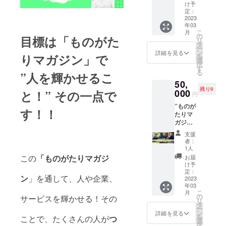
染める
くださ
マガジ
い。 リ
け予
記事で
い♪
ン”のス
アルの
定：
掲載し
2023
注）取
テッ
場合）
年03
ます。
材陣2名
カー×10
支援後
こ
月
取材を
の交通
＆クリ
に、取
の
目標は「ものがた
リ
リアル
費が東
アファ
材場
タ
ー
or オン
京駅か
イル×10
所・日
ン
詳細を見る
りマガジン」で
を
ライン
ら換算
もお付
時のご
選
択
でお選
の実費
けいた
相談の
す
る
”人を輝かせるこ
びくだ
で「取
しま
ご連絡
50,
さい。
材当
す。
をいた
残り9
※写真撮
000
日」に
注）取
しま
と！” その一点で
円
影がご
別途費
材陣2名
す。 支
”ものが
ざいま
用がか
の交通
援時、
す！！
たりマ
せん。
かりま
費が東
必ず備
ガジ
掲載希
す。 あ
京駅か
考欄に
ン”内の
望のお
らかじ
ら換算
ご希望
支援
1ページ
写真は
めご了
の実費
の連絡
者：
をあな
提供く
承くだ
で「取
方法と
1人
た色に
ださ
さい。
材当
ご連絡
この
「ものがたりマガジ
お届
染める
い。 リ
注）あ
日」に
先をご
け予
記事で
アルの
定：
なただ
別途費
入力く
ン
」を通して、人や企業、
掲載し
2023
場合）
けの”も
用がか
ださ
年03
ます。
支援後
のがた
かりま
い。 オ
こ
月
※ご自身
に、取
の
りマガ
す。 あ
ンライ
サービスを輝かせる！その
リ
で書い
材場
タ
ジン”の
らかじ
ンの場
ー
た原
所・日
ン
著作権
めご了
合）支
詳細を見る
を
ことで、たくさんの人が
つ
稿、写
時のご
選
に関し
承くだ
援後に
択