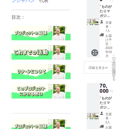
ンジャパン
代表
援時、
時のご
必ず備
相談の
”ものが
考欄に
ご連絡
たりマ
ご希望
をいた
ガジ
目次：
の連絡
しま
ン”内の
支援
方法と
す。 支
2ページ
者：
ご連絡
援時、
をあな
1人
先をご
必ず備
た色に
お届
入力く
考欄に
染める
け予
ださ
ご希望
記事で
定：
い。 そ
の連絡
掲載し
2023
年03
の他 ”も
方法と
ます。
こ
月
のがた
ご連絡
取材を
の
リ
りマガ
先をご
リアル
タ
ー
ジン”の
入力く
or オン
ン
詳細を見る
を
ステッ
ださ
ライン
選
択
カー×20
い。 ”も
でお選
す
る
＆クリ
のがた
びくだ
70,
アファ
りマガ
さい。
イル×20
ジン”
※写真撮
000
円
もお付
部数
影がご
”ものが
けいた
10部
ざいま
たりマ
しま
を発送
せん。
ガジ
す。 ぜ
いたし
掲載希
ン”内の
ひ、大
ます。
望のお
支援
1ページ
切な方
その
写真は
者：
をあな
に配っ
他”もの
提供く
2人
た色に
てみて
がたり
ださ
お届