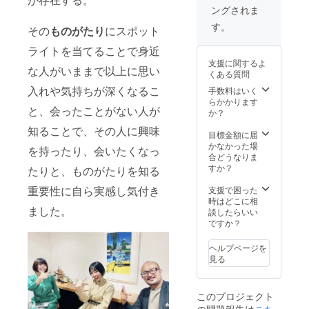
ングされま
す。
その
ものがたり
にスポット
ライトを当てることで身近
支援に関するよ
な人がいままで以上に思い
くある質問
入れや気持ちが深くなるこ
手数料はいく
らかかります
と、会ったことがない人が
か？
知ることで、その人に興味
目標金額に届
かなかった場
を持ったり、会いたくなっ
合どうなりま
すか？
たりと、ものがたりを知る
重要性に自ら実感し気付き
支援で困った
時はどこに相
ました。
談したらいい
ですか？
ヘルプページを
見る
このプロジェクト