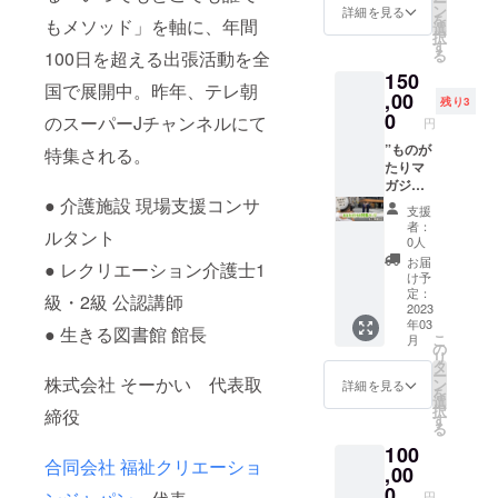
ー
だけの
ン
詳細を見る
を
もメソッド」を軸に、年間
も
選
択
の！！
す
る
100日を超える出張活動を全
プロカ
150
メラマ
国で展開中。昨年、テレ朝
ン＋ラ
,00
残り3
イター
0
のスーパーJチャンネルにて
円
付で
す。 あ
”ものが
特集される。
なただ
たりマ
けのマ
ガジ
ガジ
ン”内の
● 介護施設 現場支援コンサ
支援
ン 部
2ページ
者：
ルタント
数 20
をあな
0人
部 を
た色に
お届
● レクリエーション介護士1
発送い
染める
け予
たしま
記事特
定：
級・2級 公認講師
す。 支
集で掲
2023
年03
援後
載しま
● 生きる図書館 館長
こ
月
に、取
す。 プ
の
リ
材場
ロのカ
タ
ー
所・日
メラマ
株式会社 そーかい 代表取
ン
詳細を見る
を
時のご
ン＋取
選
択
締役
相談の
材付き
す
る
ご連絡
支援後
100
をいた
に、取
合同会社 福祉クリエーショ
しま
材場
,00
す。 支
所・日
0
円