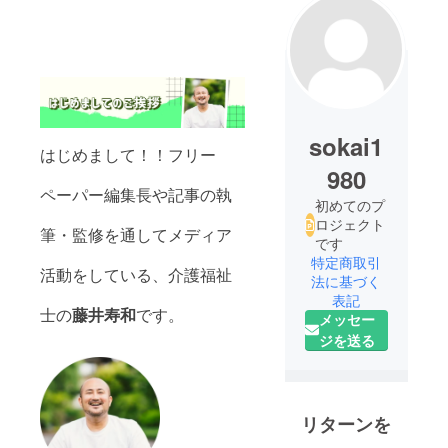
sokai1
はじめまして！！フリー
980
ペーパー編集長や記事の執
初めてのプ
ロジェクト
筆・監修を通してメディア
です
特定商取引
活動をしている、介護福祉
法に基づく
表記
士の
藤井寿和
です。
メッセー
ジを送る
リターンを