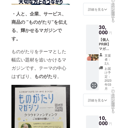
和 受
とし、
日」に
りマガ
リ
所 マガ
掲載期
タ
講 1日
複製、
別途費
ジン”の
ー
ジン奥
間 初版
ン
目 令
詳細を見る
転売、
用がか
ステッ
を
付部分
・人と、企業、サービス、
の1回 ⚪︎
選
和5年1
改変な
かりま
カー×10
択
(ラスト
掲載方
す
月24日
どの行
す。 あ
＆クリ
る
商品の ”ものがたり”を伝え
のペー
法 QR
(火)10:0
為を禁
らかじ
アファ
30,
ジ内側
コー
0〜
止致し
めご了
イル×10
る、輝かせるマガジンで
です) ※
000
ド・企
17:30 2
ます。
円
承くだ
もお付
支援が
業名
日目
す。
さい。
けいた
【個人
多い場
（文字
令和5年
”ものが
しま
PR枠】
合は2
の
2月14日
たりマ
す。
マガジ
ページ
み）・
(火)10:0
ものがたりをテーマとした
ガジ
注）”も
ン内で
になり
PR文
0〜
支援
ン” 部
のがた
個人名
ます。
幅広い題材を追いかけるマ
10〜50
17:30
者：
数 10
りマガ
とPR文
順不同
文字以
2人
会場
部 を
ジン”の
を記載
ガジンです。テーマの中心
⚪︎掲載
内 ※支
公益社
お届
発送い
著作権
いたし
期間 初
援後に
け予
団法人
たしま
に関し
はずばり、
ものがたり
。
ます。
版の1回
定：
必ず指
虹の会
す。 そ
まして
⚪︎掲載
2023
⚪︎掲載
定の
の他 ”も
は、製
年03
箇所 マ
方法 企
メール
〒103-
のがた
こ
作者が
月
ガジン
業名
の
アドレ
0001
りマガ
リ
所有す
奥付部
（文字
タ
スに希
ジン”の
ー
るもの
分(ラス
の
ン
望され
詳細を見る
東京都
ステッ
を
とし、
トの
み）・
選
るお名
中央区
カー×10
択
複製、
ページ
PR文
す
前や
日本橋
＆クリ
る
転売、
内側で
10〜50
URLな
小伝馬
アファ
改変な
10,
す) ※支
文字以
どをお
町13-4
イル×10
どの行
援が多
000
内 ※支
送り下
共同ビ
円
もお付
為を禁
い場合
援後に
さい。