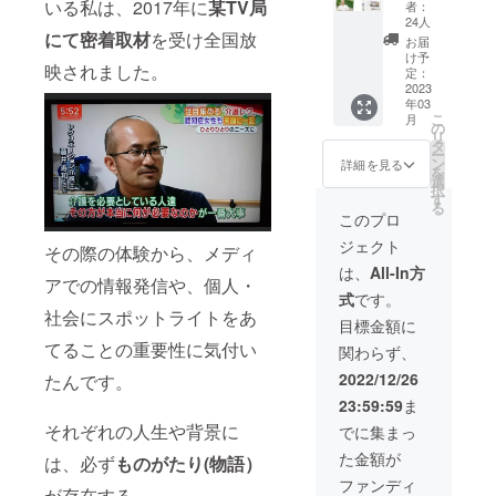
数 1
いる私は、2017年に
某TV局
者：
部 そ
24人
の他”も
にて密着取材
を受け全国放
お届
のがた
け予
映されました。
りマガ
定：
ジン”の
2023
年03
ステッ
こ
月
カー×1
の
リ
＆クリ
タ
ー
アファ
ン
詳細を見る
を
イル×1
選
択
をお付
す
る
けし発
このプロ
送いた
ジェクト
しま
その際の体験から、メディ
す。
は、
All-In方
アでの情報発信や、個人・
式
です。
社会にスポットライトをあ
目標金額に
てることの重要性に気付い
関わらず、
2022/12/26
たんです。
23:59:59
ま
それぞれの人生や背景に
でに集まっ
た金額が
は、必ず
ものがたり(物語）
ファンディ
が存在する。