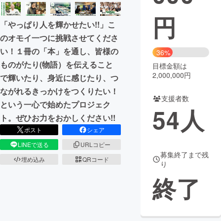
円
まちづくり・地域活性化
「やっぱり人を輝かせたい!!」こ
のオモイ一つに挑戦させてくださ
CAMPFIRE for Social Good
CAMPFIRE Creation
い！１冊の「本」を通し、皆様の
36%
CAMPFIREふるさと納税
machi-ya
コミュニティ
ものがたり(物語）を伝えること
目標金額は
2,000,000円
で輝いたり、身近に感じたり、つ
ながれるきっかけをつくりたい！
支援者数
という一心で始めたプロジェク
54
人
ト。ぜひお力をおかしください!!
ポスト
シェア
LINEで送る
URLコピー
募集終了まで残
埋め込み
QRコード
り
終了