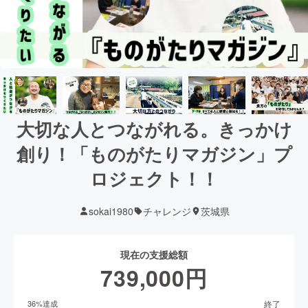
大切な人とつながれる。きっかけ
創り！「ものがたりマガジン」プ
ロジェクト！！
sokai1980
チャレンジ
茨城県
現在の支援総額
739,000
円
終了
36
%達成