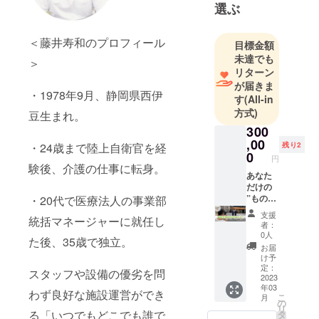
選ぶ
＜藤井寿和のプロフィール
目標金額
未達でも
＞
リターン
が届きま
・1978年9月、静岡県西伊
す
(All-in
方式)
豆生まれ。
300
,00
残り2
・24歳まで陸上自衛官を経
0
円
験後、介護の仕事に転身。
あなた
だけの
”ものが
・20代で医療法人の事業部
たりマ
支援
統括マネージャーに就任し
ガジ
者：
ン”を
0人
た後、35歳で独立。
作って
お届
みませ
け予
んか？
定：
スタッフや設備の優劣を問
マガジ
2023
年03
ンその
わず良好な施設運営ができ
こ
月
ものが
の
リ
あなた
る「いつでもどこでも誰で
タ