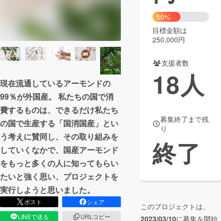
50%
まちづくり・地域活性化
目標金額は
250,000円
CAMPFIRE for Social Good
CAMPFIRE Creation
支援者数
CAMPFIREふるさと納税
machi-ya
コミュニティ
18
人
現在流通しているアーモンドの
99％が外国産。 私たちの国で消
費するものは、できるだけ私たち
募集終了まで残
の国で生産する「国消国産」とい
り
う考えに賛同し、その取り組みを
終了
していくなかで、国産アーモンド
をもっと多くの人に知ってもらい
たいと強く思い、プロジェクトを
実行しようと思いました。
ポスト
シェア
このプロジェクトは、
LINEで送る
URLコピー
2023/03/10
に募集を開始