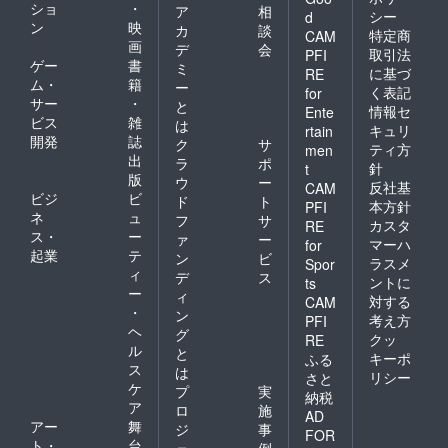
ショ
・
ア
相
シー
d
ン
映
カ
談
特定商
CAM
画
デ
会
取引法
PFI
ゲー
書
ミ
に基づ
RE
ム・
籍
ー
く表記
for
サー
・
と
情報セ
Ente
ビス
雑
は
キュリ
rtain
開発
誌
ク
サ
ティ方
men
出
ラ
ポ
針
t
版
ウ
ー
反社基
CAM
ビジ
ビ
ド
ト
本方針
PFI
ネ
ュ
フ
サ
カスタ
RE
ス・
ー
ァ
ー
マーハ
for
起業
テ
ン
ビ
ラスメ
Spor
ィ
デ
ス
ントに
ts
ー
ィ
対する
CAM
・
ン
考え方
PFI
ヘ
グ
クッ
RE
ル
と
キーポ
ふる
ス
は
リシー
さと
ケ
プ
実
納税
ア
ロ
施
AD
アー
舞
ジ
事
FOR
ト・
台