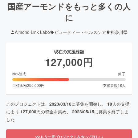
国産アーモンドをもっと多くの人
に
Almond Link Labo
ビューティー・ヘルスケア
神奈川県
現在の支援総額
127,000
円
終了
50
%達成
目標金額
250,000
円
支援者数
18
人
このプロジェクトは、
2023/03/10
に募集を開始し、
18
人の支援
により
127,000
円の資金を集め、
2023/05/15
に募集を終了しま
した
もう一度プロジェクトをやってほしい