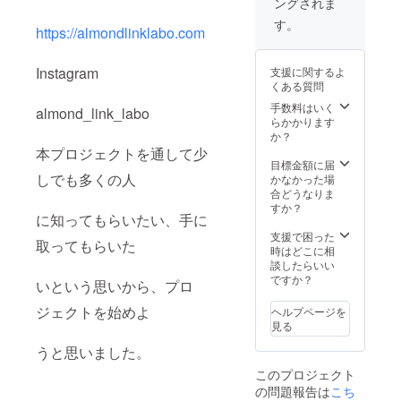
ングされま
態をみ
302 合
7-9-1-
ながら
す。
同会社
302 合
https://almondlinklabo.com
あげて
STRYP
同会社
下さ
ES 製造
STRYP
い。
販売
ES 製造
Instagram
支援に関するよ
元 秋
販売
くある質問
肥料
田県鹿
元 秋
も土の
手数料はいく
角市八
almond_link_labo
田県鹿
状態で
らかかります
幡平字
角市八
変わっ
か？
駒林241
幡平字
てくる
本プロジェクトを通して少
株式会
駒林241
ので、
目標金額に届
社ユゼ
株式会
成育状
しでも多くの人
かなかった場
社ユゼ
態を
合どうなりま
すか？
に知ってもらいたい、手に
みな
がら適
支援で困った
取ってもらいた
量あげ
時はどこに相
て下さ
談したらいい
い。
ですか？
いという思いから、プロ
ジェクトを始めよ
ヘルプページを
見る
うと思いました。
このプロジェクト
の問題報告は
こち