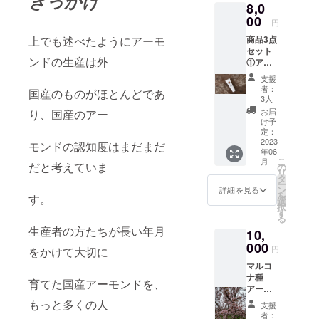
きっかけ
8,0
いとこ
クロー
ン、ヒ
ろに保
00
ス、カ
アルロ
円
管して
オリ
ン酸ヒ
商品3点
上でも述べたようにアーモ
下さ
ン、ポ
ドロキ
セット
い。ビ
リクオ
シプロ
ンドの生産は外
①アマ
ニール
タニウ
ピルト
レット
袋など
ム-6、
リモニ
支援
ハンド
に入れ
EDTA-
ウム、
者：
国産のものがほとんどであ
クリー
て保存
4Na、
3人
ポリク
ム ②ア
する
BG、キ
オタニ
お届
り、国産のアー
マレッ
と、カ
サンタ
け予
ウ
トソー
ビが生
定：
ンガ
ム-51、
プ ③マ
2023
えるこ
ム、香
モンドの認知度はまだまだ
パーム
年06
ルコナ
とがあ
料、水
脂肪酸
こ
月
種アー
だと考えていま
ります
の
溶性プ
グルタ
リ
モンド
のでお
タ
ロテオ
ミン酸
ー
（殻つ
気をつ
ン
グリカ
詳細を見る
Na、ジ
を
す。
き）
け下さ
選
ン、加
メチコ
択
500g 詳
い。 食
す
水分解
ン、
る
細はそ
べ方
水添デ
EDTA-
生産者の方たちが長い年月
10,
れぞれ
生で食
ンプ
4Na、
のリ
000
べる時
ン、ト
香料、
円
をかけて大切に
ターン
は殻を
コフェ
トコ
マルコ
内容を
割り、
ロール
フェ
ナ種
ご確認
水に8時
※実際に
育てた国産アーモンドを、
ロー
アーモ
下さ
間以上
お届け
ル、グ
ンド苗
い。
浸して
もっと多くの人
るする
リチル
支援
木
個々で
から食
リター
者：
レチン