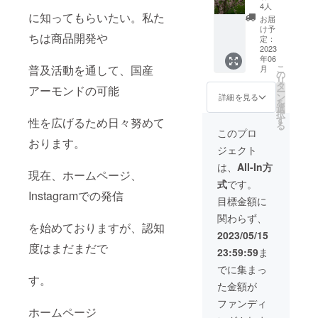
（白、
の支援
べて下
4人
ンと
酸ステ
ピン
に知ってもらいたい。私た
より
さい。
パッ
お届
アリ
ク）
1.000円
また殻
け予
ケージ
ル、メ
ちは商品開発や
セット
お得で
定：
を割り
等のデ
チルパ
大き
2023
す!
焙煎又
ザイン
ラベ
年06
さ 1m
は油で
が異な
ン、プ
こ
普及活動を通して、国産
月
ぐらい
の
揚げて
る場合
ロピル
リ
育て
タ
頂くと
があり
パラベ
アーモンドの可能
ー
方 水
ン
香ばし
詳細を見る
ますの
ン、
を
捌けと
選
く美味
で、あ
フェノ
択
日当た
す
しいで
性を広げるため日々努めて
らかじ
キシエ
る
りが良
す。
このプロ
めご了
タノー
いとこ
おります。
承下さ
ル、エ
ジェクト
ろで育
い。 ※
タノー
てて下
は、
All-In方
ご使用
ル、PG
現在、ホームページ、
さい。
上の注
※ご使用
式
です。
意は商
上の注
Instagramでの発信
水は
目標金額に
品裏面
意は商
やりす
にてご
品裏面
関わらず、
ぎると
確認下
にてご
を始めておりますが、認知
根腐れ
2023/05/15
さい。
確認下
をおこ
発売
度はまだまだで
さい。
23:59:59
ま
すおそ
元 神
発売
れがあ
でに集まっ
奈川県
元 神
るの
す。
川崎市
奈川県
た金額が
多摩区
川崎市
で、
ファンディ
南生田
多摩区
土の状
ホームページ
7-9-1-
南生田