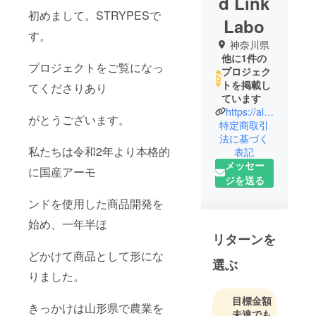
d Link
初めまして。STRYPESで
Labo
す。
神奈川県
他に1件の
プロジェクトをご覧になっ
プロジェク
トを掲載し
てくださりあり
ています
https://almondlinklabo.com
がとうございます。
特定商取引
法に基づく
私たちは令和2年より本格的
表記
メッセー
に国産アーモ
ジを送る
ンドを使用した商品開発を
始め、一年半ほ
リターンを
どかけて商品として形にな
選ぶ
りました。
目標金額
きっかけは山形県で農業を
未達でも