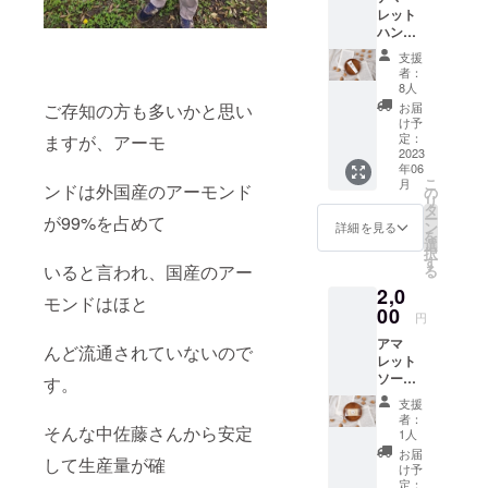
レット
ハンド
クリー
支援
ム 40g
者：
使用方
8人
法 清
お届
ご存知の方も多いかと思い
潔な
け予
手、指
定：
ますが、アーモ
に適量
2023
年06
を塗布
こ
月
しよく
ンドは外国産のアーモンド
の
リ
なじま
タ
ー
が99%を占めて
せて下
ン
詳細を見る
を
さい。
選
択
成分
す
いると言われ、国産のアー
る
水、シ
2,0
ア脂、
モンドはほと
BG、
00
円
アーモ
アマ
ンド
んど流通されていないので
レット
油、ス
ソー
テアリ
す。
プ 90
ン酸グ
支援
ｇ 使用
リセリ
者：
方法
そんな中佐藤さんから安定
ン、ス
1人
水また
クワラ
お届
して生産量が確
はぬる
ン、ス
け予
ま湯で
テアリ
定：