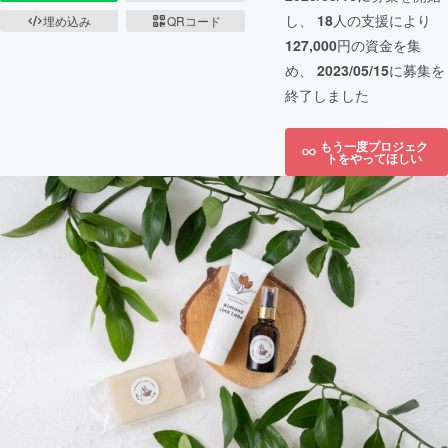
し、
18
人の支援により
埋め込み
QRコード
127,000
円の資金を集
め、
2023/05/15
に募集を
終了しました
もう一度プロジェク
トをやってほしい