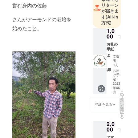
リターン
営む身内の佐藤
が届きま
す
(All-in
さんがアーモンドの栽培を
方式)
始めたこと。
1,0
00
円
お礼の
手紙
支援
者：
0人
お届
け予
定：
2023
年06
こ
月
の
リ
タ
ー
ン
詳細を見る
を
選
択
す
る
2,0
00
円
アマ