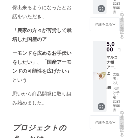
洗顔
2023
ン酸
保出来るようになったとお
年06
し、そ
PEG-
こ
月
の後、
40、グ
の
話をいただき、
リ
十分に
リセリ
タ
ー
洗い流
ン、ラ
ン
詳細を見る
を
して下
ウロイ
選
「農家の方々が苦労して栽
択
さい。
ルグル
す
る
成分
培した国産のア
タミン
5,0
石リン
酸ジオ
素地、
00
クチル
円
ーモンドを広めるお手伝い
水、グ
ドデシ
マルコ
リセリ
ル、ス
をしたい」
、
「国
産アーモ
ナ種
ン、メ
テアリ
アーモ
チルグ
ン酸
ンドの可能性を広げたい」
ンド
ルセ
PEG-
支援
（殻つ
ス-10、
5、ハチ
者：
という
き）
グリコ
ミツ、
2人
500g
シルト
ステア
お届
原産国
レハ
リン酸
け予
思いから商品開発に取り組
日本
ロー
定：
PEG-
産地山
2023
み始めました。
ス、ハ
150、ベ
年06
形県 保
チミ
ヘニル
こ
月
存方
ツ、
の
アル
リ
法
アーモ
タ
コー
ー
ネット
ンド
ン
ル、水
詳細を見る
を
プロジェクトの
に入れ
油、ス
選
溶性プ
択
て風通
テアリ
す
ロテオ
る
しの良
ン酸ス
グリカ