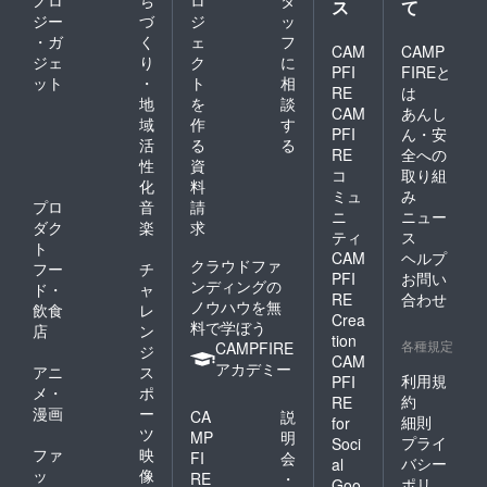
ノロ
ち
ロ
タ
ス
て
ジー
づ
ジ
ッ
・ガ
く
ェ
フ
CAM
CAMP
ジェ
り
ク
に
PFI
FIREと
ット
・
ト
相
RE
は
地
を
談
CAM
あんし
域
作
す
PFI
ん・安
活
る
る
RE
全への
性
資
コ
取り組
化
料
ミュ
み
プロ
音
請
ニ
ニュー
ダク
楽
求
ティ
ス
ト
CAM
ヘルプ
クラウドファ
フー
チ
PFI
お問い
ンディングの
ド・
ャ
RE
合わせ
ノウハウを無
飲食
レ
Crea
料で学ぼう
店
ン
tion
各種規定
CAMPFIRE
ジ
CAM
アカデミー
アニ
ス
利用規
PFI
メ・
ポ
約
RE
漫画
ー
CA
説
細則
for
ツ
MP
明
プライ
Soci
ファ
映
FI
会
バシー
al
ッ
像
RE
・
ポリ
Goo