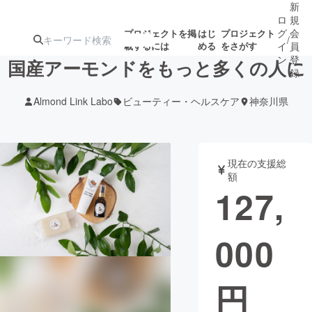
新
ロ
規
グ
会
プロジェクトを掲
はじ
プロジェクト
/
載するには
める
をさがす
イ
員
ン
登
国産アーモンドをもっと多くの人に
録
Almond Link Labo
ビューティー・ヘルスケア
神奈川県
人気のプロ
注目のリ
注目の新着プロ
募集終了が近いプ
もうすぐ公開
ジェクト
ターン
ジェクト
ロジェクト
されます
現在の支援総
額
アート・写真
音楽
127,
テクノロジー・ガジェット
ゲーム・サ
000
映像・映画
書籍・雑誌
円
ビジネス・起業
チャレンジ