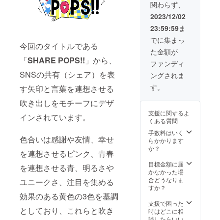
関わらず、
考欄に
ない場
記載希
合は
2023/12/02
望の
CAMPF
23:59:59
ま
ニック
IREにて
ネーム
使用さ
でに集まっ
今回のタイトルである
＋メッ
れてい
た金額が
セージ
るハン
「
SHARE POPS!!
」から、
（60字
ドル
ファンディ
以内）
ネーム
SNSの共有（シェア）を表
ングされま
をご記
を使用
載くだ
させて
す。
す矢印と言葉を連想させる
さい。
頂きま
＊² 支援
すので
吹き出しをモチーフにデザ
時に必
ご了承
支援に関するよ
ず備考
インされています。
くださ
くある質問
欄にご
い。ま
希望の
た、特
手数料はいく
色合いは感謝や友情、幸せ
お名前
定の人
らかかります
をご記
物を比
か？
を連想させるピンク、青春
入くだ
喩する
さい。
お名前
目標金額に届
を連想させる青、明るさや
記入が
や公序
かなかった場
ない場
良俗に
合どうなりま
ユニークさ、注目を集める
合は
反する
すか？
CAMPF
効果のある黄色の3色を基調
お名前
IREにて
は掲載
支援で困った
としており、これらと吹き
使用さ
をお断
時はどこに相
れてい
りする
談したらいい