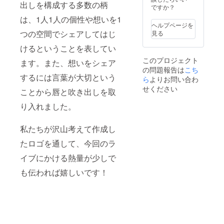
出しを構成する多数の柄
るハン
事が御
ですか？
ドル
座いま
は、1人1人の個性や想いを1
ネーム
す。ご
ヘルプページを
を使用
注意く
つの空間でシェアしてはじ
見る
させて
ださ
頂きま
い。
けるということを表してい
すので
このプロジェクト
ます。また、想いをシェア
ご了承
の問題報告は
こち
くださ
するには言葉が大切という
い。ま
ら
よりお問い合わ
た、特
せください
ことから唇と吹き出しを取
定の人
物を比
り入れました。
喩する
お名前
や公序
私たちが沢山考えて作成し
良俗に
反する
たロゴを通して、今回のラ
お名前
イブにかける熱量が少しで
は掲載
をお断
も伝われば嬉しいです！
りする
事が御
座いま
す、ご
注意く
ださ
い。