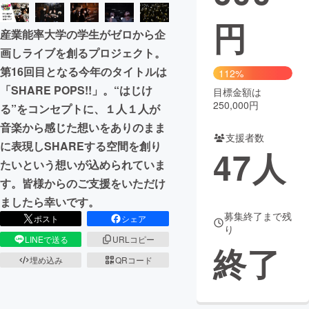
円
まちづくり・地域活性化
産業能率大学の学生がゼロから企
画しライブを創るプロジェクト。
CAMPFIRE for Social Good
CAMPFIRE Creation
第16回目となる今年のタイトルは
112%
CAMPFIREふるさと納税
machi-ya
コミュニティ
「SHARE POPS!!」。“はじけ
目標金額は
250,000円
る”をコンセプトに、１人１人が
音楽から感じた想いをありのまま
支援者数
に表現しSHAREする空間を創り
47
人
たいという想いが込められていま
す。皆様からのご支援をいただけ
ましたら幸いです。
募集終了まで残
ポスト
シェア
り
LINEで送る
URLコピー
終了
埋め込み
QRコード