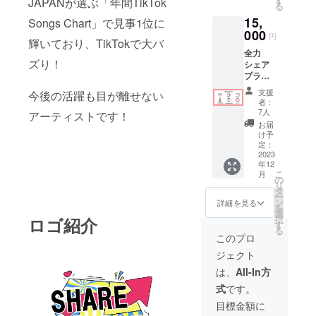
す
JAPANが選ぶ「年間TikTok
る
画名前
15,
記載＆
Songs Chart」で見事1位に
送付
000
円
輝いており、TikTokで大バ
＊² ＊¹
全力
希望の
ズり！
シェア
方は備
プラン
考欄に
・お礼
記載希
支援
今後の活躍も目が離せない
状 ・活
望の
者：
動報告
ニック
7人
アーティストです！
vlog ・
ネーム
お届
活動報
＋メッ
け予
告書 ・
セージ
定：
想いを
2023
（60字
年12
シェア
以内）
こ
月
（希望
をご記
の
リ
者の
載くだ
タ
ー
み）＊¹
さい。
ン
詳細を見る
を
・会場
＊² 支援
選
択
ロゴ紹介
内ED動
時に必
す
る
画名前
ず備考
このプロ
記載＆
欄にご
ジェクト
送付
希望の
＊² ・ス
お名前
は、
All-In方
テッ
をご記
式
です。
カー ＊¹
入くだ
希望の
さい。
目標金額に
方は備
記入が