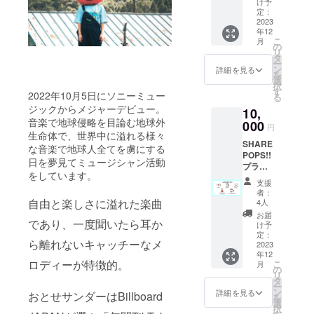
け予
活動報
定：
告vlog
2023
年12
・ライ
こ
月
ブチ
の
リ
ケット
タ
ー
※ライブ
ン
詳細を見る
を
当日、
選
択
会場に
す
2022年10月5日にソニーミュー
る
て支援
ジックからメジャーデビュー。
10,
画面を
音楽で地球侵略を目論む地球外
提示し
000
円
ていた
生命体で、世界中に溢れる様々
SHARE
だき、
な音楽で地球人全てを虜にする
POPS!!
紙チ
日を夢見てミュージシャン活動
プラン
ケット
をしています。
・お礼
と引き
支援
状 ・活
換えい
者：
動報告
たしま
自由と楽しさに溢れた楽曲
4人
vlog ・
す。
お届
であり、一度聞いたら耳か
活動報
け予
告書 ・
定：
ら離れないキャッチーなメ
想いを
2023
年12
シェア
ロディーが特徴的。
こ
月
（希望
の
リ
者の
タ
ー
み）＊¹
ン
詳細を見る
おとせサンダーはBillboard
を
・会場
選
択
内ED動