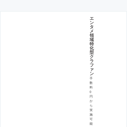
エ
ン
タ
メ
領
域
特
化
型
ク
ラ
フ
ァ
ン
手
数
料
0
円
か
ら
実
施
可
能