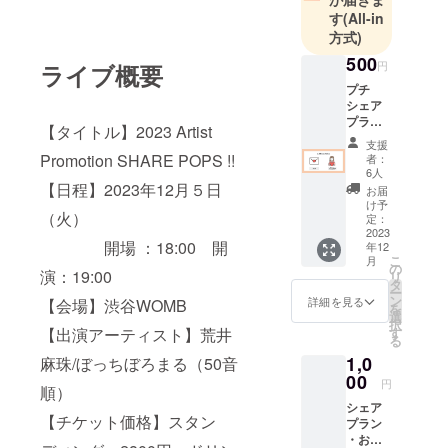
す
(All-in
方式)
500
円
ライブ概要
プチ
シェア
プラン
【タイトル】2023 Artist
・お礼
支援
状 ・想
Promotion SHARE POPS !!
者：
いを
6人
シェア
【日程】2023年12月５日
お届
（希望
け予
（火）
者の
定：
み） ※
2023
開場 ：18:00 開
年12
希望の
こ
月
方は備
の
演：19:00
リ
考欄に
タ
ー
記載希
ン
詳細を見る
【会場】渋谷WOMB
を
望の
選
択
ニック
【出演アーティスト】荒井
す
る
ネーム
1,0
麻珠/ぼっちぼろまる（50音
＋メッ
セージ
00
円
順）
（60字
シェア
以内）
【チケット価格】スタン
プラン
をご記
・お礼
載くだ