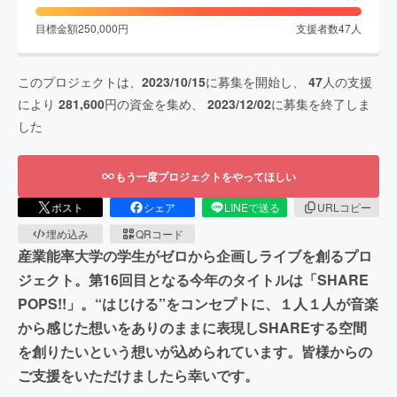
目標金額
250,000
円
支援者数
47
人
このプロジェクトは、
2023/10/15
に募集を開始し、
47
人の支援
により
281,600
円の資金を集め、
2023/12/02
に募集を終了しま
した
もう一度プロジェクトをやってほしい
ポスト
シェア
LINEで送る
URLコピー
埋め込み
QRコード
産業能率大学の学生がゼロから企画しライブを創るプロ
ジェクト。第16回目となる今年のタイトルは「SHARE
POPS!!」。“はじける”をコンセプトに、１人１人が音楽
から感じた想いをありのままに表現しSHAREする空間
を創りたいという想いが込められています。皆様からの
ご支援をいただけましたら幸いです。