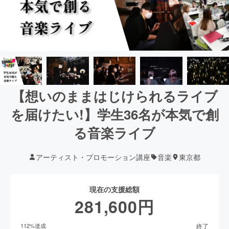
【想いのままはじけられるライブ
を届けたい!】学生36名が本気で創
る音楽ライブ
アーティスト・プロモーション講座
音楽
東京都
現在の支援総額
281,600
円
終了
112
%達成