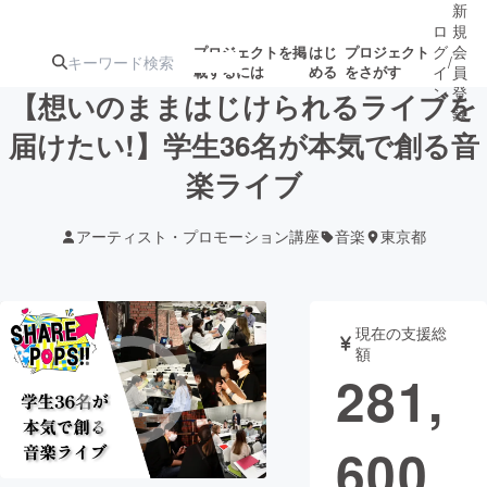
新
ロ
規
グ
会
プロジェクトを掲
はじ
プロジェクト
/
載するには
める
をさがす
イ
員
ン
登
【想いのままはじけられるライブを
録
届けたい!】学生36名が本気で創る音
楽ライブ
人気のプロ
注目のリ
注目の新着プロ
募集終了が近いプ
もうすぐ公開
ジェクト
ターン
ジェクト
ロジェクト
されます
アーティスト・プロモーション講座
音楽
東京都
アート・写真
音楽
現在の支援総
テクノロジー・ガジェット
ゲーム・サ
額
281,
映像・映画
書籍・雑誌
600
ビジネス・起業
チャレンジ