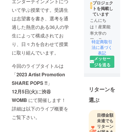
エンターテインメントにつ
プロジェク
トを掲載し
いて学ぶ授業です。受講生
ています
は志望書を書き、選考を通
こんにち
過した熱意のある36人の学
は！産業能
率大学の
生によって構成されてお
アーティス
特定商取引
り、日々力を合わせて授業
トプロモー
法に基づく
に取り組んでいます。
ション講座
表記
メッセー
受講生で
ジを送る
今回のライブタイトルは
す！
今年のイベ
「
2023 Artist Promotion
ントタイト
SHARE POPS !!
」
ルは
リターンを
12月5日(火)
に
渋谷
「SHARE
POPS!!」で
選ぶ
WOMB
にて開催します！
す。
詳細は以下のライブ概要を
目標金額
ご覧下さい。
未達でも
リターン
が届きま