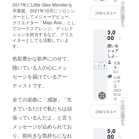
こ
月
の
2017年にLittle Glee Monsterを
リ
タ
ー
卒業後、2021年10月にソロシン
ン
詳細を見る
を
ガーとしてメジャーデビュー。
選
択
クリエイター「Maju Arai.」とし
す
る
てコーラスアレンジ、ディレク
3,0
ションを担当するなど、クリエ
00
円
イターとしても活動していま
想いを
す。
シェア
しよう
色彩豊かな歌声にのせて、
プラン
支援
・お礼
聴いている人の心にメッ
者：
状 ・活
2人
動報告
セージを届けているアー
お届
vlog ・
け予
ティストです。
活動報
定：
告書 ・
2023
年12
想いを
こ
全ての楽曲に「感謝」「生
月
シェア
の
リ
（希望
タ
きているだけで私たちは頑
ー
者の
ン
詳細を見る
を
み） ※
選
張っているんだよ」と言う
択
希望の
す
る
方は備
メッセージが込められてお
5,0
考欄に
り、前向きな気持ちになれ
記載希
00
円