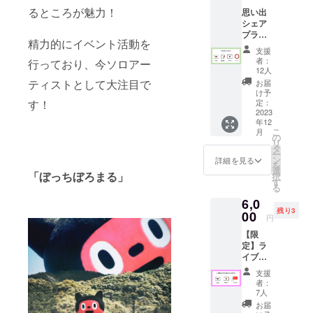
望の
るところが魅力！
思い出
ニック
シェア
ネーム
プラン
＋メッ
精力的にイベント活動を
・お礼
セージ
支援
状 ・活
（60字
者：
行っており、今ソロアー
動報告
以内）
12人
vlog ・
をご記
ティストとして大注目で
お届
活動報
載くだ
け予
告書 ・
さい。
定：
す！
ステッ
2023
年12
カー
こ
月
の
リ
タ
ー
ン
詳細を見る
を
選
「ぼっちぼろまる」
択
す
る
6,0
残り3
00
円
【限
定】ラ
イブに
参加し
支援
ちゃお
者：
うプラ
7人
ン ・お
お届
礼状 ・