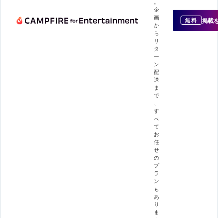
。
企
画
掲載
無料
か
ら
リ
タ
ー
ン
配
送
ま
で
、
す
べ
て
お
任
せ
の
プ
ラ
ン
も
あ
り
ま