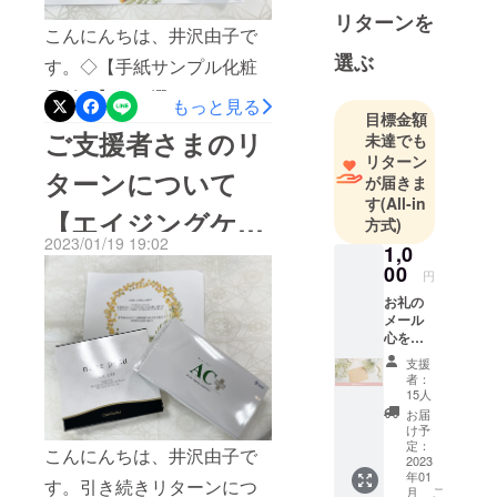
のイベントは初めてで、利
ンに入社。
リターンを
こんにんちは、井沢由子で
６年間勤め
用者様はもちろん施設の方
選ぶ
す。◇【手紙サンプル化粧
たあと、お
にも大変ご興味を持ってい
店を手伝う
品付き】をお選びください
もっと見る
ただきました。先方のご要
ことになり
目標金額
ましたご支援者さまへ発送
ご支援者さまのリ
未達でも
ました。
望で今回はハンドケアをす
致しました。お手元に届く
リターン
ることになりました。参加
ターンについて
が届きま
までしばらくお待ちくださ
私は眉が薄
す
(All-in
者８名。ハンドクリームを
く、小さい
【エイジングケア
い。この度のサンプルは”コ
方式)
たっぷりつけ、私のレク
頃から薄い
2023/01/19 19:02
スメデコルテリポソームア
1,0
美容液＆サプリメ
眉がコンプ
チャーのもとそれぞれが自
00
円
ドバンスリペアセラム” 発
レックス。
ントセット】
身の手をマッサージ⁡。深呼
お礼の
売以来多くの方にご使用い
メール
吸をして背筋を伸ばし、手
何とか上手
心を込
ただき、あらゆるベストコ
めた
は水平に構え肩甲骨を使い
に描こうと
支援
メール
スメ賞を制覇。世のコスメ
者：
努力してお
ながらの運動となりまし
をお送
15人
ファンを魅了した逸品で
り、なんと
りいた
お届
た。普段使わない筋肉を
しま
け予
中学生のこ
す。ぜひお肌で実感してく
す。
定：
こんにんちは、井沢由子で
使ったので皆さん少々疲れ
ろから眉を
2023
ださい。今後とも引き続き
年01
書いていま
す。引き続きリターンにつ
ていらっしゃいました笑手
こ
月