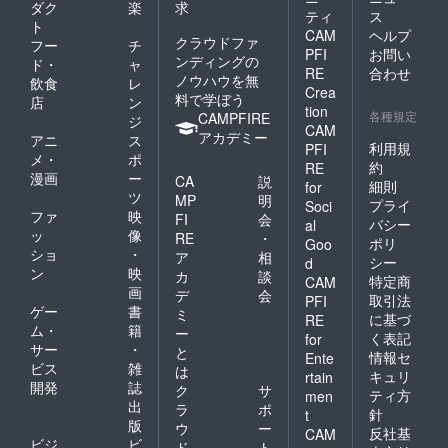
ダク
楽
求
ティ
ス
ト
CAM
ヘルプ
クラウドファ
フー
チ
PFI
お問い
ンディングの
ド・
ャ
RE
合わせ
ノウハウを無
飲食
レ
Crea
料で学ぼう
店
ン
tion
各種規定
CAMPFIRE
ジ
CAM
アカデミー
アニ
ス
利用規
PFI
メ・
ポ
約
RE
漫画
ー
CA
説
細則
for
ツ
MP
明
プライ
Soci
ファ
映
FI
会
バシー
al
ッ
像
RE
・
ポリ
Goo
ショ
・
ア
相
シー
d
ン
映
カ
談
特定商
CAM
画
デ
会
取引法
PFI
ゲー
書
ミ
に基づ
RE
ム・
籍
ー
く表記
for
サー
・
と
情報セ
Ente
ビス
雑
は
キュリ
rtain
開発
誌
ク
サ
ティ方
men
出
ラ
ポ
針
t
版
ウ
ー
反社基
CAM
ビジ
ビ
ド
ト