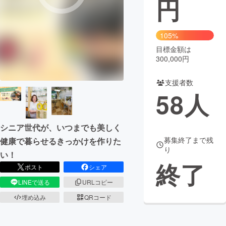
円
まちづくり・地域活性化
105%
目標金額は
CAMPFIRE for Social Good
CAMPFIRE Creation
300,000円
CAMPFIREふるさと納税
machi-ya
コミュニティ
支援者数
58
人
シニア世代が、いつまでも美しく
募集終了まで残
健康で暮らせるきっかけを作りた
り
い！
終了
ポスト
シェア
LINEで送る
URLコピー
埋め込み
QRコード