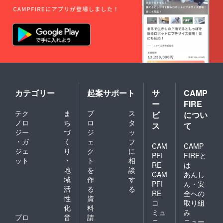
カテゴリー
起案サポート
サ
CAMP
ー
FIRE
テク
ま
プ
ス
ビ
につい
ノロ
ち
ロ
タ
ス
て
ジー
づ
ジ
ッ
・ガ
く
ェ
フ
CAM
CAMP
ジェ
り
ク
に
PFI
FIREと
ット
・
ト
相
RE
は
地
を
談
CAM
あんし
域
作
す
PFI
ん・安
活
る
る
RE
全への
性
資
コ
取り組
化
料
ミュ
み
プロ
音
請
ニ
ニュー