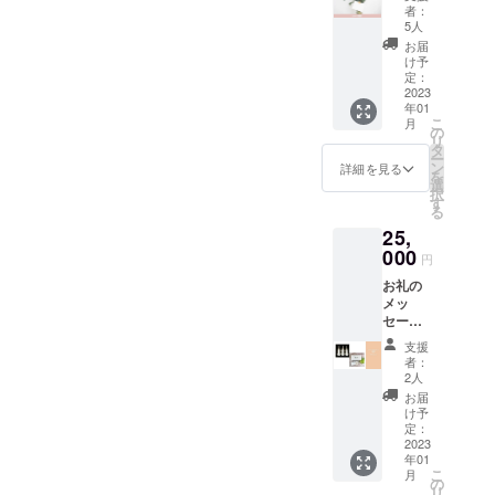
へ発信
プ【洗
者：
結局お肌の
するダ
顔
5人
イレク
フォー
中がきれい
お届
トメー
ム】
け予
でないと、
ルに毎
110g 税
定：
度、お
2023
表面に出て
込3,300
年01
名前/会
円 定価
くるお肌も
こ
月
社名を
6,600円
の
リ
綺麗ではあ
掲載ご
相当 オ
タ
ー
紹介さ
リジナ
ン
りません。
詳細を見る
を
せてい
ルレシ
選
択
ただき
ピ、ビ
す
る
お肌の中か
ます。
デオレ
25,
期間
ター付
らトラブル
2023年
000
き よし
円
を解消し、
1月から
このオ
お礼の
2023年
美しい肌へ
リジナ
メッ
12月ま
ルレシ
育てるお手
セージ
で お名
ピ付き
入れを強く
を添え
前、も
支援
て クレ
しくは
お勧めしま
者：
ンジン
会社名
2人
す。
グ＆洗
を備考
お届
顔セッ
欄にご
け予
トをお
記入く
定：
そして肌ト
送りい
2023
ださ
ラブルや老
年01
たしま
い。
こ
月
す。 商
の
化はお化粧
リ