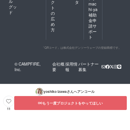
ル
ク
タ
mac
グッ
ト
hi-ya
ド
の
補助
広
金申
め
請サ
方
ポー
ト
「QRコード」は株式会社デンソーウェーブの登録商標です。
© CAMPFIRE,
会社概
採用情
パートナー
Inc.
要
報
募集
yoshiko izawa
さんへアンコール
もう一度プロジェクトをやってほしい
11