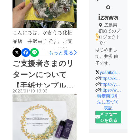
o
izawa
広島県
初めてのプ
こんにちは、かきうち化粧
ロジェクト
品店 井沢由子です。ご支
です
援をしてくださった皆様、
はじめまし
もっと見る
て。井沢 由
ご無沙汰しております。そ
ご支援者さまのリ
子です。
の節は大変お世話になりま
ターンについて
yoshikoizawa
した。コロナも落ち着き、
かきうち化
https://kksister.com/
【手紙サンプル化
粧品店は、
https://youtube.com/channel/UCI1UDjX0Mk-dYQtA2cX1Yjg
活動ができるようになりま
https://www.instagram.com/izawa.yoshiko/
私が8歳のと
2023/01/19 19:03
したのでご報告させていた
粧品付き】
特定商取引
きに私の両
だきます。昨日（6/15）某
法に基づく
親が立ち上
表記
介護デイケアサービスでハ
げたお店で
メッセー
す。
ンドマッサージ＆ネイルを
ジを送る
させて頂きました。お邪魔
私は短大卒
したデイサービスでは美容
業後ゼネコ