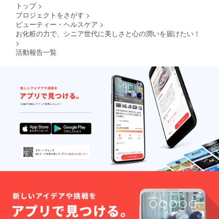
トップ
>
う、皆さま
プロジェクトをさがす
>
のお役にた
ビューティー・ヘルスケア
>
てる存在で
お化粧の力で、シニア世代に美しさと心の潤いを届けたい！
あり続けた
>
活動報告一覧
いです。
今後は化粧
の力で認知
症を予防す
る「美容健
康法」を拡
げる活動も
していきた
いと思って
います。