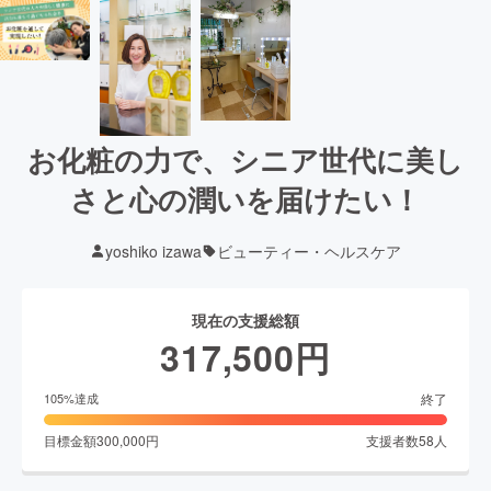
お化粧の力で、シニア世代に美し
さと心の潤いを届けたい！
yoshiko izawa
ビューティー・ヘルスケア
現在の支援総額
317,500
円
終了
105
%達成
目標金額
300,000
円
支援者数
58
人