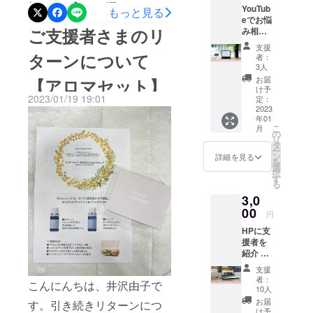
くださいま
顔セット】をお選びくださ
YouTub
下記
もっと見る
いたします。
が済んだ後は、皆様それぞ
す。
eでお悩
ページ
いましたご支援者さまへ発
ご支援者さまのリ
れのネイルを見せあいっこ
み相談
にて提
にお答
供して
送させていただきました。
そしてだん
支援
しながら楽しく談話されて
えいた
いるい
ターンについて
者：
だんお客様
手元に届くまでしばらくお
しま
ずれか
3人
いました。ネイルをするだ
す。 私
が喜んでく
の アイ
お届
【アロマセット】
待ちください。美肌の基本
の
テムと
けで話も弾み笑顔も増え
け予
ださり、キ
2023/01/19 19:01
YouTub
なりま
定：
は落とすことから！クレン
レイになら
る！改めて化粧って本当に
eチャン
2023
す。
年01
ネルに
https://
ジング＆洗顔できちんとお
れる姿を見
こ
素晴らしいと実感しました
月
て、い
kksiste
の
て化粧品の
リ
肌を整えて、今以上の美肌
ただき
r.com/
タ
帰り際に皆様が作成してく
ー
販売をする
ました
ン
詳細を見る
になられますように！今後
を
ご質問
選
ださったリースをプレゼン
ことがとて
択
にお答
す
とも引き続きよろしくお願
る
も楽しくな
トしていただきました※施設
えした
3,0
動画を
り、気づけ
いいたします。
側から写真はNGとのことで
配信さ
00
円
ば美容歴25
せてい
したので、様子をご覧いた
年。あっと
HPに支
ただき
援者を
ます。
だけないのが残念です！
いう間でし
紹介 当
お悩み
た。
店の
内容に
支援
ホーム
ついて
者：
こんにんちは、井沢由子で
ページ
は メー
10人
そこで数多
にて、
ルでお
お届
す。引き続きリターンにつ
くのお客様
会社名/
知らせ
け予