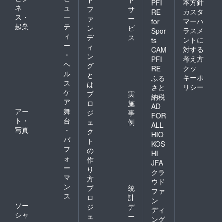
本方針
PFI
ネ
ュ
フ
サ
カスタ
RE
ス・
ー
ァ
ー
マーハ
for
起業
テ
ン
ビ
ラスメ
Spor
ィ
デ
ス
ントに
ts
ー
ィ
対する
CAM
・
ン
考え方
PFI
ヘ
グ
クッ
RE
ル
と
キーポ
ふる
ス
は
リシー
さと
ケ
プ
実
納税
ア
ロ
施
AD
アー
舞
ジ
事
FOR
ト・
台
ェ
例
ALL
写真
・
ク
HIO
パ
ト
KOS
フ
の
HI
ォ
作
JFA
ー
り
クラ
マ
方
ウド
ン
プ
統
ファ
ス
ロ
計
ン
ソー
ジ
デ
ディ
シャ
ェ
ー
ング