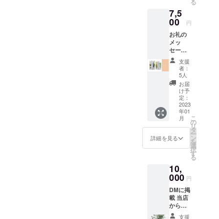
る
本当に大切
ング
けまし
7,5
5mL 定
て、そ
なことは肌
価3250
00
ちらに
円
の中の汚れ
円相当
紹介い
お礼の
を取ること
オリジ
たしま
メッ
ナルレ
す。
なんです。
セージ
シピ付
「※支援
を添え
き
時、必
支援
て クレ
そのお肌の
ず備考
者：
ンジン
欄に掲
5人
中の汚れを
グ＆洗
載を希
お届
取り除いて
顔セッ
望され
け予
トをお
定：
るお名
くれるの
送りい
2023
前をご
が、美容原
年01
たしま
記入く
こ
月
す。 商
液オパール
の
ださ
リ
品詳細
タ
い。」
RIIIという商
ー
・ベー
ン
詳細を見る
を
品。
シック
選
択
クリー
す
る
ム【ク
昭和元年発
10,
レンジ
売95年も続
ング】
000
円
130g 税
く超ロング
DMに掲
込3,300
セラー商品
載 当店
円 ・
からお
ウィプ
です。
客さま
トソー
支援