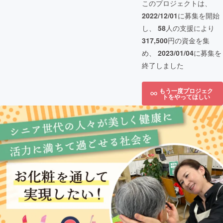
このプロジェクトは、
2022/12/01
に募集を開始
し、
58
人の支援により
317,500
円の資金を集
め、
2023/01/04
に募集を
終了しました
もう一度プロジェク
トをやってほしい