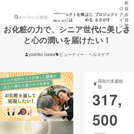
新
ロ
規
グ
会
プロジェクトを掲
はじ
プロジェクト
/
載するには
める
をさがす
イ
員
ン
登
お化粧の力で、シニア世代に美しさ
録
と心の潤いを届けたい！
人気のプロ
注目のリ
注目の新着プロ
募集終了が近いプ
もうすぐ公開
yoshiko izawa
ビューティー・ヘルスケア
ジェクト
ターン
ジェクト
ロジェクト
されます
アート・写真
音楽
現在の支援総
額
317,
テクノロジー・ガジェット
ゲーム・サ
500
映像・映画
書籍・雑誌
ビジネス・起業
チャレンジ