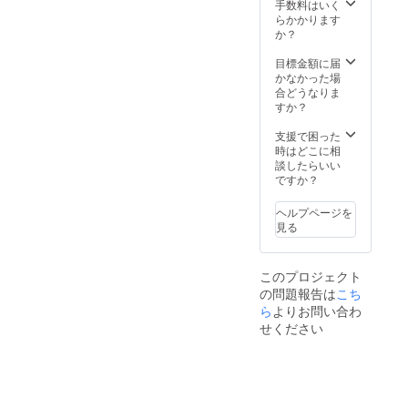
を細かくお
手数料はいく
らかかります
聞きして、
か？
肌の改善に
目標金額に届
努めていま
かなかった場
す。
合どうなりま
すか？
かきうち化
支援で困った
粧品店にご
時はどこに相
縁があって
談したらいい
ですか？
来てくだ
さったお客
ヘルプページを
様を、必ず
見る
キレイにし
て差し上げ
このプロジェクト
る。
の問題報告は
こち
ら
よりお問い合わ
あなたに相
せください
談してよ
かったと
言っていた
だけるよ