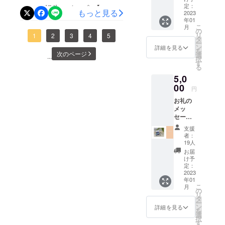
お名前
くださ
定：
の肌に携
いてご報告です。◇【アロ
もっと見る
を記載
2023
い。 番
わってき
年01
マセット】をお選びくださ
させて
組時間
こ
月
て”美肌の秘
いただ
は10分
の
リ
いましたご支援者さまアロ
1
2
3
4
5
きま
程度で
タ
訣は落とす
ー
す。 以
す。 放
ン
詳細を見る
マセットを発送させていた
を
こと”という
下の
次のページ
映日は
選
...
択
ホーム
ことに気づ
別途ご
す
だきました。お手元に届く
る
ページ
連絡い
きました。
5,0
までしばらくお待ちくださ
にお名
たしま
前を入
00
す。
円
い。届きましたら癒しのア
れま
落とすとい
お礼の
す。 掲
ロマをご堪能下さいませ。
うとメイク
メッ
載方
セージ
落としや洗
法：文
ありがとうございました。
を添え
字のみ
顔が浮かぶ
支援
て アロ
今後とも引き続きよろしく
（２５
者：
と思いま
マセッ
文字前
19人
お願いいたします。
トをお
後ま
す。
お届
送りい
で）
け予
たしま
https://
定：
それはあく
す。 商
2023
kksiste
年01
品詳細
r.com/
までも肌の
こ
月
・リフ
別枠に
の
リ
表面の汚れ
レッ
ご支援
タ
ー
シュ
を落とすこ
者ご紹
ン
詳細を見る
を
5mL ・
介ペー
選
とで、実は
択
ヒーリ
ジを設
す