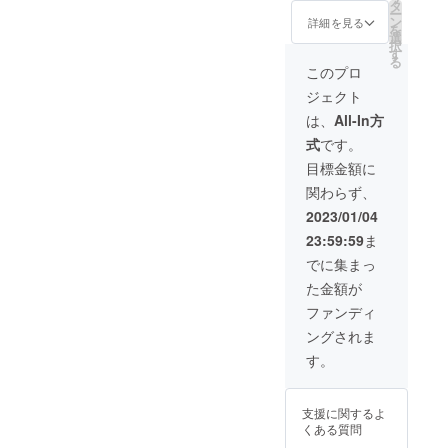
品詳細
タ
品だけでな
ー
・RA-
ン
詳細を見る
を
く、健康と
ESI【美
選
択
容液】
す
密接な関係
る
10g×3
このプロ
がありま
個 税
ジェクト
込
す。
11,000
は、
All-In方
円 ・AC
式
です。
私は老化や
＋【サ
プリメ
お肌悩みで
目標金額に
ント】
ご来店され
関わらず、
5粒×30
たお客様に
袋 税
2023/01/04
込
は、まず
23:59:59
ま
10,800
円 定価
でに集まっ
21,800
どのような
た金額が
円相当
生活習慣・
オリジ
ファンディ
化粧習慣を
ナルレ
ングされま
シピ、
されている
老け顔
す。
のか
解消テ
どのような
クニッ
ク動画
食事をされ
支援に関するよ
付き
くある質問
ているのか