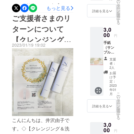
よろしくお願いいたしま
の
した。今思
リ
いてご報告です。◇【エイ
がキレイになったところ
タ
もっと見る
ー
す。
えばよく先
ン
詳細を見る
を
ジングケア美容液＆サプリ
で、次に個別にネイル持参
選
生にバレな
ご支援者さまのリ
択
す
メントセット】をお選びく
した色は赤・オレンジ・ピ
かったなと
る
ターンについて
3,0
(笑)
ださいましたご支援者さま
ンク・透明ピンクと無色透
00
円
【クレンジング＆
へ発送させていただきまし
明１番人気は透明ピンク
その努力が
手紙
2023/01/19 19:02
た。お手元に届くまでしば
だったのですが、赤を選ば
（サン
洗顔】
功を奏した
プル化
らくお待ちください。私た
れる方が2人も皆さま口々に
のか、私は
粧品付
支援
眉を描くの
き）
ちには平等に老化はやって
「手のケアなんてすること
者：
お礼の
2人
がとても得
お手紙
きます。そこで諦めるか、
ないしマニキュアなんてす
お届
意。
を添え
け予
一日でも遅らせるケアを楽
ることないよ。ちょっと恥
て、化
定：
粧品の
2023
これまで多
しむか･･･毎日の積み重ねが
ずかしいけど嬉しい！」と
年01
サンプ
こ
月
くのお客様
ルをお
の
その後のお肌に嬉しい変化
終始ゴキゲンでした。⁡ネイ
リ
送りい
タ
の眉をスタ
ー
たしま
をもたらせます！楽しみに
ルを塗り終えた手を自分の
ン
詳細を見る
イリングし
を
す。 化
選
択
ご使用ご愛飲下さいませ。
目線に合わせて見る瞳がキ
てきました
粧品の
す
る
サンプ
こんにんちは、井沢由子で
が皆さんと
Well-being Beauty♬今後と
ラキラ～見ている私もとて
3,0
ルにつ
ても喜んで
す。◇【クレンジング＆洗
きまし
00
も引き続きよろしくお願い
も嬉しくなりました⁡ネイル
円
ては、