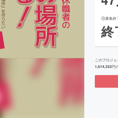
募集終
CAMPFIRE for Social Good
CAMPFIRE Creation
終
CAMPFIREふるさと納税
machi-ya
コミュニティ
このプロジェ
1,614,333
円