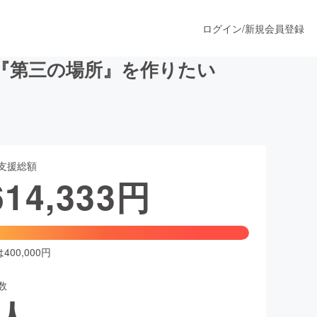
ログイン
/
新規会員登録
『第三の場所』を作りたい
うすぐ公開されます
支援総額
プロダクト
614,333
円
ファッション
スポーツ
00,000円
数
ア
ソーシャルグッド
人