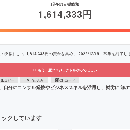
現在の支援総額
1,614,333
円
人の支援により
1,614,333
円の資金を集め、
2022/12/19
に募集を終了し
もう一度プロジェクトをやってほしい
RLコピー
埋め込み
QRコード
、自分のコンサル経験やビジネススキルを活用し、就労に向け
ェックしています