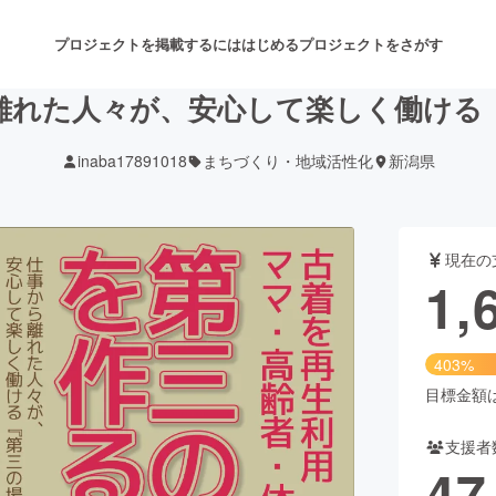
プロジェクトを掲載するには
はじめる
プロジェクトをさがす
離れた人々が、安心して楽しく働ける
inaba17891018
まちづくり・地域活性化
新潟県
注目のリターン
注目の新着プロジェクト
募集終了が近いプロジェクト
も
現在の
音楽
舞台・パフォーマンス
1,
ゲーム・サービス開発
フード・飲食店
403%
書籍・雑誌出版
アニメ・漫画
目標金額は4
支援者
チャレンジ
ビューティー・ヘルスケ
47