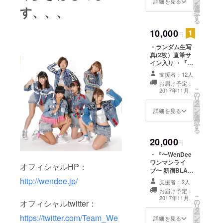
ン
詳細を見る
を
す、、、
選
択
す
る
10,000
円
・ランダム生写
真(2枚）直筆サ
イン入り ・『〜
WenDeeワンマ
支援者：12人
ンライブ〜 新宿
お届け予定：
BLAZE勝手にお
こ
2017年11月
の
さえちゃいまし
リ
タ
た！』 ワンマン
ー
ン
ライブDVDプレ
詳細を見る
を
選
ゼント ・ワンマ
択
す
ンライブDVDの
る
エンドロールに
20,000
名前クレジット
円
・『〜WenDee
ワンマンライ
オフィシャルHP：
ブ〜 新宿BLAZE
勝手におさえ
http://wendee.jp/
支援者：2人
ちゃいまし
お届け予定：
た！』 ワンマン
こ
2017年11月
の
オフィシャルtwitter：
ライブDVDプレ
リ
タ
ゼント ・DVD上
ー
https://twitter.com/Team_We
ン
映会参加券 実施
詳細を見る
を