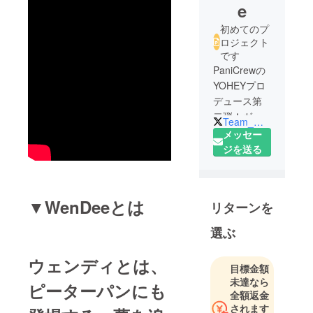
e
初めてのプ
ロジェクト
です
PaniCrewの
YOHEYプロ
デュース第
二弾！ガー
Team_WenDee
ルズユニッ
メッセー
ト
ジを送る
『WenDee』
の公式アカ
ウントで
▼WenDeeとは
リターンを
す。 ライ
ブ、イベン
選ぶ
ト、メディ
アなどの出
ウェンディとは、
目標金額
演情報をお
未達なら
知らせ致し
ピーターパンにも
全額返金
ます。 2016
されます