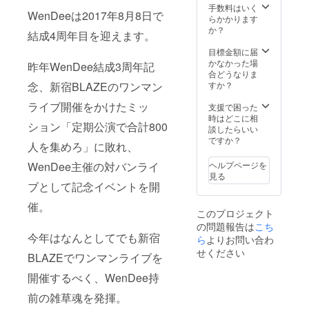
手数料はいく
WenDeeは2017年8月8日で
らかかります
か？
結成4周年目を迎えます。
目標金額に届
かなかった場
昨年WenDee結成3周年記
合どうなりま
念、新宿BLAZEのワンマン
すか？
ライブ開催をかけたミッ
支援で困った
時はどこに相
ション「定期公演で合計800
談したらいい
ですか？
人を集めろ」に敗れ、
WenDee主催の対バンライ
ヘルプページを
見る
ブとして記念イベントを開
催。
このプロジェクト
の問題報告は
こち
今年はなんとしてでも新宿
ら
よりお問い合わ
せください
BLAZEでワンマンライブを
開催するべく、WenDee持
前の雑草魂を発揮。