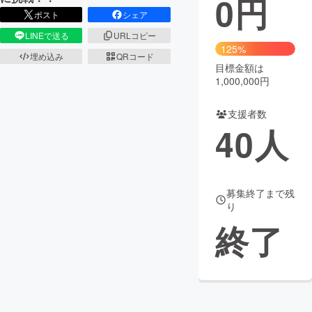
0
円
ポスト
シェア
まちづくり・地域活性化
LINEで送る
URLコピー
125%
埋め込み
QRコード
目標金額は
CAMPFIRE for Social Good
CAMPFIRE Creation
1,000,000円
CAMPFIREふるさと納税
machi-ya
コミュニティ
支援者数
40
人
募集終了まで残
り
終了