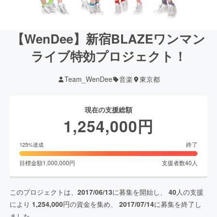
【WenDee】新宿BLAZEワンマン
ライブ特効プロジェクト！
Team_WenDee
音楽
東京都
現在の支援総額
1,254,000
円
終了
125
%達成
目標金額
1,000,000
円
支援者数
40
人
このプロジェクトは、
2017/06/13
に募集を開始し、
40
人の支援
により
1,254,000
円の資金を集め、
2017/07/14
に募集を終了し
ました