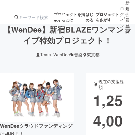
新
ロ
規
グ
会
プロジェクトを掲
はじ
プロジェクト
/
載するには
める
をさがす
イ
員
ン
登
【WenDee】新宿BLAZEワンマンラ
録
イブ特効プロジェクト！
人気のプロ
注目のリ
注目の新着プロ
募集終了が近いプ
もうすぐ公開
Team_WenDee
音楽
東京都
ジェクト
ターン
ジェクト
ロジェクト
されます
アート・写真
音楽
現在の支援総
額
1,25
テクノロジー・ガジェット
ゲーム・サ
4,00
映像・映画
書籍・雑誌
WenDeeクラウドファンディング
ビジネス・起業
チャレンジ
に挑戦！！