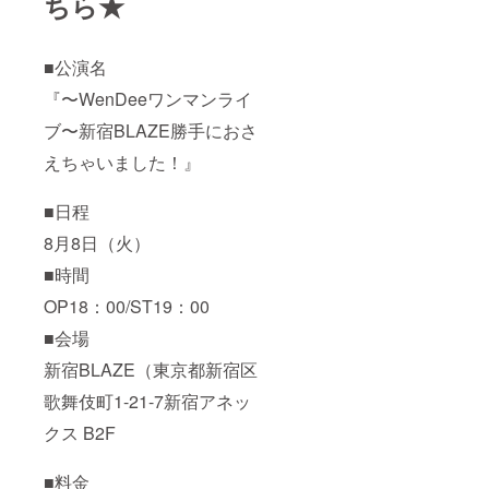
ちら★
■公演名
『〜WenDeeワンマンライ
ブ〜新宿BLAZE勝手におさ
えちゃいました！』
■日程
8月8日（火）
■時間
OP18：00/ST19：00
■会場
新宿BLAZE（東京都新宿区
歌舞伎町1-21-7新宿アネッ
クス B2F
■料金