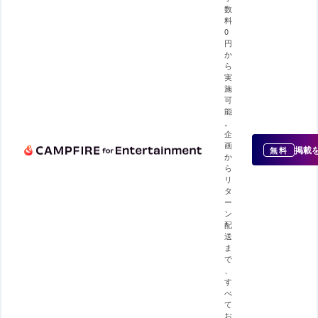
数
料
0
円
か
ら
実
施
可
能
。
企
画
掲載
無料
か
ら
リ
タ
ー
ン
配
送
ま
で
、
す
べ
て
お