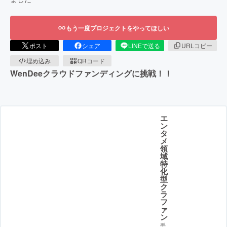
もう一度プロジェクトをやってほしい
ポスト
シェア
LINEで送る
URLコピー
埋め込み
QRコード
WenDeeクラウドファンディングに挑戦！！
エ
ン
タ
メ
領
域
特
化
型
ク
ラ
フ
ァ
ン
手