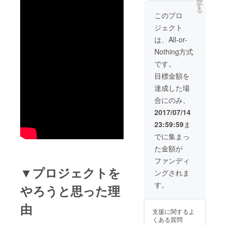
択
す
月の土日予定 日
次第ご連絡させ
る
程決まり次第ご
このプロ
て頂きます） ※
連絡させて頂き
別途飲食代かか
ジェクト
ます。 ・DVDに
ります。
メンバー全員サ
は、All-or-
イン（DVD上映
Nothing方式
会にて） ・ワン
マンライブDVD
です。
に名前クレジッ
目標金額を
ト ・BBQ+花火
参加券 実施予定
達成した場
日 8月中土日
合にのみ、
（日程決まり次
第ご連絡させて
2017/07/14
頂きます） ※別
23:59:59
ま
途飲食代かかり
ます。 ・
でに集まっ
WenDeeメン
た金額が
バーと1時間遊ぼ
う！（お好きな
ファンディ
メンバー一人）
▼プロジェクトを
ングされま
実施予定日 8月
20日（日） 交通
す。
やろうと思った理
費、飲食代は別
途とさせて頂き
由
ます。 スタッフ
支援に関するよ
1人同行させて頂
くある質問
きます。