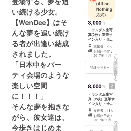
登場する、夢を追
年2月9日3rd
(All-or-
シングル
Nothing
い続ける少女。
『Ｒeach
方式)
【WenDee】はそ
Your
3,000
円
Dream‼︎‼︎‼︎‼︎
・ランダム生写
んな夢を追い続け
』オリコン
真(2枚）直筆サ
イン入り ・全員
デイリーラ
る者が出逢い結成
メッセージ動画
ンキング3
支援者：2人
されました。
お届け予定：
位！ メ
こ
2017年11月
の
ジャーデ
リ
「日本中をパー
タ
ー
ビュー決
ン
詳細を見る
を
定！
選
ティ会場のような
択
す
る
楽しい空間
8,000
円
に！！！」
・ランダム生写
真（2枚）直筆サ
イン入り ・全員
そんな夢を抱きな
メッセージ動画
支援者：11人
・新作Tシャツメ
がら、彼女達は、
お届け予定：
ンバーサイン入
こ
2017年11月
の
り（お好きなメ
リ
今歩きはじめま
タ
ンバー一人）
ー