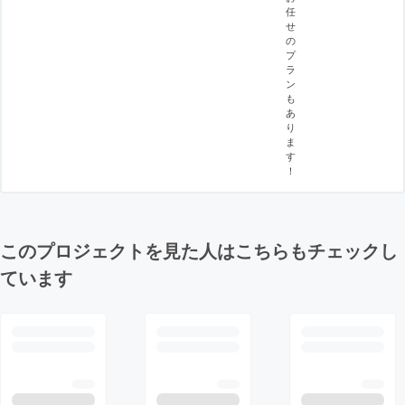
任
せ
の
プ
ラ
ン
も
あ
り
ま
す
！
このプロジェクトを見た人はこちらもチェックし
ています