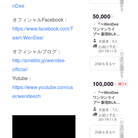
選
予定日 10月～11
択
nDee
す
月の土日予定 日
る
程決まり次第ご
50,000
連絡させて頂き
円
オフィシャルFacebook：
ます。 ・ワンマ
・『〜WenDee
ンライブDVDの
https://www.facebook.com/T
ワンマンライ
エンドロールに
ブ〜 新宿BLAZE
名前クレジット
eam.WenDee/
勝手におさえ
・DVDにメン
支援者：6人
ちゃいまし
バー全員サイン
お届け予定：
た！』 ワンマン
オフィシャルブログ：
こ
（DVD上映会に
2017年11月
の
ライブDVDプレ
リ
て） ・1週間メ
タ
ゼント ・DVD上
http://ameblo.jp/wendee-
ー
ンバーからモー
ン
映会参加券 実施
詳細を見る
を
ニングコール券
選
official/
予定日 10月～11
択
（メンバーが日
す
月の土日予定 決
る
替わりで電話を
Yutube：
まり次第ご連絡
かけます）
100,000
させて頂きま
円
残り3
https://www.youtube.com/us
す。 ・ワンマン
・『〜WenDee
ライブDVDのエ
er/wendeech
ワンマンライ
ンドロールに名
ブ〜 新宿BLAZE
前クレジット ・
勝手におさえ
DVDにメンバー
支援者：7人
ちゃいまし
全員サイン
お届け予定：
た！』 ワンマン
（DVD上映会に
こ
2017年11月
の
ライブDVDプレ
て） ・BBQ+花
リ
タ
ゼント ・DVD上
火参加券 〇実施
ー
ン
映会参加券 実施
詳細を見る
予定日 8月中土
を
選
予定日 10月～11
日（日程決まり