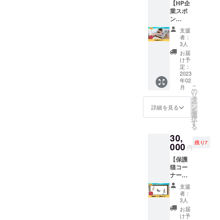
【HP企
ンド
タン、
ルク
業スポ
ロール
酸化
リーム
ン
にあな
剤、ク
・原材
サー】
たのお
エン酸
料名 :
支援
『一般
名前や
容量：
水、プ
者：
社団法
会社名
300ml
3人
ロパン
人いの
を掲載
使用方
ジオー
お届
ちのこ
いたし
法：使
け予
ル、ラ
え』の
ます。
定：
用前に
ウリル
企業ス
2023
■詳細
よく振
酸メチ
年02
ポン
・保護
り、対
ルメチ
こ
月
サーに
猫の様
の
象面か
ルヘプ
リ
なれる
子をお
タ
ら20～
チル、
ー
権利で
伝えす
ン
30cm離
詳細を見る
トリ
を
す。
る1分程
選
れた所
（カプ
択
HP（htt
度の動
す
から均
チル酸
る
ps://ww
画 ・1
一にス
グリセ
30,
w.inoch
動画に
プレー
リル、
残り7
inokoe.
000
つき3社
して下
セテア
円
com/）
掲載し
さい。
リルア
【保護
にあな
ます ・
清掃の
ルコー
猫コー
たの会
動画の
場合は
ル、グ
ナー企
社のお
投稿
スプ
リセリ
業スポ
名前と
は、
レーし
ン、ベ
支援
ン
HPリン
2023年
てから
者：
ンチレ
サー】
クを企
2月より
3人
数分後
ングリ
いすみ
業スポ
順次掲
に乾拭
お届
コー
動物病
ンサー
載いた
け予
きする
ル、ケ