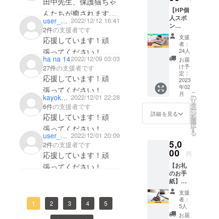
ンを作る」
田中先生、保護猫ちゃ
クトを
【HP個
計画を立て
ただた
んたちが癒されますよ
人スポ
だ応援
user_d6bdd540a6d4
2022/12/12 16:41
ました。
うに。応援していま
ン
したい
2件
の支援者です
保護してき
サー】
方向け
す！頑張ってください
支援
応援しています！頑
『一般
のリ
た猫の里親
者：
♪
社団法
ターン
張ってください！
24人
さんが直ぐ
人いの
です。
ha na 14
2022/12/09 03:03
お届
に見つかれ
ちこ
上乗せ
け予
27件
の支援者です
え』の
支援大
定：
ばいいので
応援しています！頑
個人ス
2023
歓迎で
すが、時間
年02
ポン
す！
張ってください！
こ
月
サーに
がかかる場
kayokovoice
2022/12/01 22:28
の
リ
なれる
タ
6件
の支援者です
合も当然あ
ー
権利で
ン
詳細を見る
応援しています！頑
を
ります。
す。
選
択
HP（htt
張ってください！
狭いところ
す
る
user_62364054afe4
2022/12/01 20:09
ps://ww
に閉じ込め
5,0
w.inoch
2件
の支援者です
たままでは
inokoe.
00
応援しています！頑
円
com/）
あまりにも
【お礼
張ってください！
にあな
可哀想とい
のお手
たのお
紙】
名前を
うのと、成
『一般
個人ス
支援
長期で一番
社団法
ポン
者：
1
2
3
4
5
運動が必要
人 いの
サーと
5人
ちのこ
して掲
な時でもあ
お届