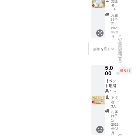
支援者
支援
わん
いすみ
様みな
者：
品支援等に
ちゃん
動物病
さまの
1人
よって支え
用の肉
院 〒
お名前
お届
球ク
298-
られていま
を掲載
け予
リーム
0002 千
定：
しま
す。
をお届
2023
葉県い
す。 ※
年02
そのため、
けいた
すみ市
ニック
こ
月
しま
日在
の
ネーム
目標額に至
リ
す。 肉
2168 ※
タ
での掲
らなかった
ー
球ク
詳細は
ン
載も可
詳細を見る
を
リーム
場合は
メール
選
能で
択
は肉球
にてお
す
す。 ※
キャットラ
る
を保湿
打合せ
掲載す
ンを作るこ
5,0
し、摩
いたし
るお名
残り47
擦や乾
00
ます。
とができま
前は備
円
燥など
※事前ご
考欄に
せん。
【ペッ
から
連絡な
必ずご
ト用消
ですが、そ
守って
しでの
記入く
臭・除
くれま
実施は
ださ
のあとも引
菌スプ
す。 犬
お断り
い。 ※
支援
き続きご支
レー】
にとっ
いたし
掲載期
者：
ペット
て大切
援を募り、
ます。
3人
間は
臭、ア
な肉球
※現地ま
2023年
お届
目標額を達
ンモニ
をぷに
での交
け予
2月～
成するまで
ア臭、
ぷにで
定：
通費は
2024年
ウイル
2023
いられ
各自ご
継続してい
1月まで
年02
スに効
るよう
負担く
の1年間
くことをお
こ
月
果的な
しっか
の
ださ