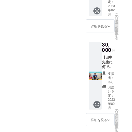
院内の
として
定：
します
とより
イ酸ジ
保護猫
2023
掲載い
※ニック
効果的
リコリ
年02
コー
たしま
ネーム
です。
ウム、
こ
月
ナーの
す。 ※
の
での掲
保存方
カオリ
リ
企業ス
掲載内
タ
載も可
法：幼
ン、米
ー
ポン
容は
ン
能で
詳細を見る
児、子
ぬか
を
サーに
メール
選
す。 ※
供の手
油、ホ
択
なれる
にて打
す
掲載す
の届く
ホバ種
る
権利で
合せさ
るお名
ところ
子油、
30,
す。 保
せてい
前は備
に置か
ボリソ
護猫
000
ただき
考欄に
ないで
円
ルレー
コー
ます。
必ずご
下さ
ト60、
【田中
ナーの
※ネット
記入く
い。直
ステア
先生に
パネル
ワーク
ださ
射日光
リン酸
何でも
にあな
販売ま
い。 ※
を避
ソルビ
相談】
たの会
たは企
ネット
け、常
支援
タン、
一般社
社のお
業イ
ワーク
者：
温で保
ステア
団法人
名前を
メージ
0人
販売ま
管して
リン酸
いのち
企業ス
が相違
たは企
お届
下さ
グリセ
のこ
ポン
する場
け予
業イ
い。 そ
ジル、
え・い
サーと
定：
合等、
メージ
の他：
セテア
すみ動
2023
して掲
お断り
が相違
飲用不
リルグ
年02
物病院
載いた
させて
する場
可。ス
ルコシ
こ
月
院長の
しま
の
いただ
合等、
テンレ
ド、シ
リ
田中先
す。 ■
タ
く場合
お断り
ス以外
リカ、
ー
生に何
詳細 ・
ン
があり
詳細を見る
させて
の金属
アルミ
を
でも相
パネル
選
ます。
いただ
製品や
ナ、酸
択
談がで
サイ
す
お断り
く場合
草木染
化糖、
る