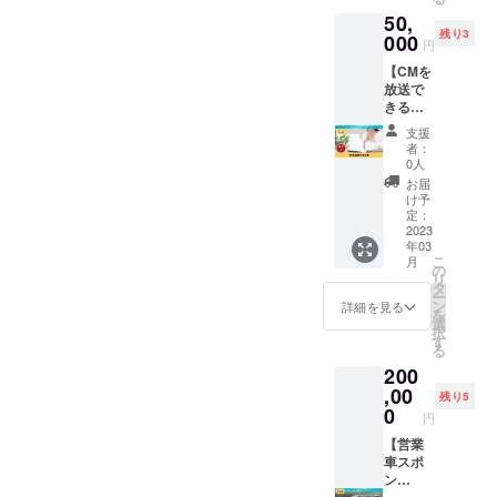
きる権
ズ：20
させて
があり
め衣料
酸化チ
50,
利で
㎝×30㎝
いただ
ます。
品等を
タン、
残り3
す。 保
000
・上記
いた場
お断り
円
変色さ
酸化ト
護猫活
パネル
合にお
させて
せるお
リウ
【CMを
動や
に個
いても
いただ
それが
ム、ア
放送で
ペット
人・企
返金は
いた場
ありま
ルギニ
きる
のこと
業スポ
いたし
合にお
す。目
ン、タ
権】 い
など何
ンサー
かねま
いても
支援
立たな
マリン
すみ動
でもご
支援者
す。 ※
者：
返金は
い場所
ドガ
物病院
相談い
様みな
0人
掲載期
いたし
で試し
ム、マ
内のモ
ただけ
さまの
間は
お届
かねま
てから
ルトマ
ニター
ます。
お名前
け予
2023年
す。 一
ご使用
ルトグ
でCMを
■詳細
定：
を掲載
2月～
般社団
下さ
キスト
放送で
2023
・日
しま
2024年
法人い
い。人
リン、
年03
きる権
程：別
す。 ※
1月まで
のちこ
体や
こ
ウンカ
月
利で
途調整
の
掲載す
の1年間
え
ペット
リ
リアト
す。 ご
・時
タ
る企業
です。
YouTub
には害
ー
メント
用意い
間：15
ン
名は備
詳細を見る
e
はあり
を
サエキ
ただい
分程度
選
考欄に
https://
ません
択
ス、ア
たCMを
・場
す
必ずご
www.yo
が、用
る
ニス酸
来院の
所：オ
記入く
utube.c
途以外
Na ・内
200
方の待
ンライ
ださ
om/cha
に使用
容量 :
ち時間
,00
ン
い。 ※
残り5
nnel/UC
しない
50g
にご覧
(zoom)
0
ネット
x0MXB
円
で下さ
いただ
または
ワーク
6y9t4X
い。も
けま
【営業
いすみ
販売ま
aLccN3
し目や
す。 ■
車スポ
動物病
たは企
O59Aw
鼻に
詳細 ・
ン
院 ※詳
業イ
入った