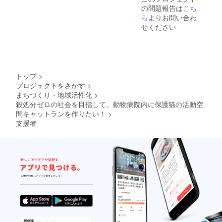
業イ
が相違
レス以
の問題報告は
こち
メージ
する場
外の金
が相違
合等、
ら
よりお問い合わ
属製品
する場
お断り
せください
や草木
合等、
させて
染め衣
お断り
いただ
料品等
させて
く場合
を変色
いただ
があり
させる
く場合
ます。
おそれ
があり
お断り
トップ
>
があり
ます。
させて
ます。
プロジェクトをさがす
>
お断り
いただ
目立た
まちづくり・地域活性化
>
させて
いた場
ない場
いただ
合にお
殺処分ゼロの社会を目指して。動物病院内に保護猫の活動空
所で試
いた場
いても
間キャットランを作りたい！
>
してか
合にお
返金は
支援者
らご使
いても
いたし
用下さ
返金は
かねま
い。人
いたし
す。
体や
かねま
ペット
す。
には害
はあり
ません
が、用
途以外
に使用
しない
で下さ