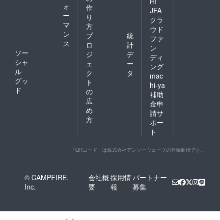
HI
ォ
作
JFA
ー
り
クラ
マ
方
ウド
ン
プ
統
ファ
ス
ロ
計
ン
ソー
ジ
デ
ディ
シャ
ェ
ー
ング
ル
ク
タ
mac
グッ
ト
hi-ya
ド
の
補助
広
金申
め
請サ
方
ポー
ト
「QRコード」は株式会社デンソーウェーブの登録商標です。
© CAMPFIRE,
会社概
採用情
パートナー
Inc.
要
報
募集