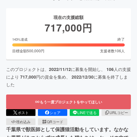
現在の支援総額
717,000
円
終了
143
%達成
目標金額
500,000
円
支援者数
106
人
このプロジェクトは、
2022/11/12
に募集を開始し、
106
人の支援
により
717,000
円の資金を集め、
2022/12/30
に募集を終了しま
した
もう一度プロジェクトをやってほしい
ポスト
シェア
LINEで送る
URLコピー
埋め込み
QRコード
千葉県で獣医師として保護猫活動をしています。なかな