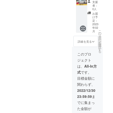
時間：
サー】
細は
メージ
支援
場合
10秒～
いすみ
メール
が相違
者：
は、直
30秒程
動物病
にて調
する場
0人
ちに水
度 ・頻
院営業
整いた
合等、
お届
で洗い
度：診
車スポ
しま
お断り
け予
流して
療時間
ンサー
す。 ※
定：
させて
下さ
内で60
になれ
2023
対面で
いただ
い。 ▼
年02
分に1回
る権利
の場
く場合
用途
こ
月
程度 ・
です。
合、現
の
があり
ペット
リ
期間：
いすみ
地まで
タ
ます。
のトイ
ー
2023年
動物病
の交通
ン
お断り
詳細を見る
レ、
を
3月（予
院の営
費は各
選
させて
ペット
択
定）よ
業車に
自ご負
す
いただ
用品。
る
り1ヶ月
あなた
担くだ
いた場
このプロ
ペット
間 ・
の会社
さい。
合にお
の小屋
ジェクト
CMはご
のお名
※有効期
いても
などの
準備く
前を掲
限は、
返金は
は、
All-In方
消臭除
ださ
載いた
2023年
いたし
菌や清
式
です。
い。 ・
しま
2月～
かねま
掃な
CM動画
す。 ■
2024年
す。 ※
目標金額に
ど、あ
につい
詳細 ・
1月まで
掲載期
らゆる
関わらず、
て：音
掲載方
の1年間
間は
用途で
声なし
法：企
です。
2023年
2022/12/30
ご使用
動画
業名を
2月～
いただ
23:59:59
ま
（ナ
ステッ
2024年
けま
レー
カーに
1月まで
でに集まっ
す。 ▼
ション
して車
の1年間
使用方
た金額が
などが
体に貼
です。
法 使用