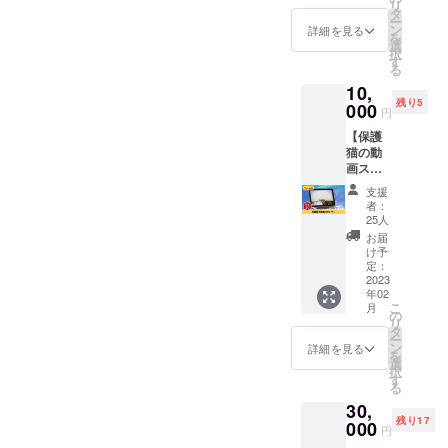
です。
リ
消臭・
約束いたし
りケア
タ
い。 ※
ー
除菌ス
しま
ン
有効期
詳細を見る
ます。
を
プレー
す。 舐
選
限は、
択
「LIVE
めても
す
2023年
る
パワー
大丈夫
人間の都合
2月～
10,
ペッ
な材料
2024年
で殺処分さ
残り5
ト」を1
000
でつ
1月まで
円
れないよう
本お届
くって
です。
【保護
けしま
いるの
に、ご支
猫の動
す。 ▼
で安心
援・応援よ
画スポ
商品名
して
ン
LIVEパ
ろしくお願
塗って
支援
サー】
ワー
あげて
者：
いいたしま
一般社
ペッ
くださ
25人
す。
団法人
ト/300
い。 お
お届
いのち
mlスプ
礼の
け予
こえ
レー 商
定：
メール
YouTub
2023
品名：
付きで
年02
eに投稿
LIVEパ
す。 ※
こ
月
する、
ワー
の
送料込
リ
保護猫
ペット
タ
みのお
ー
の動画
（ペッ
ン
値段で
詳細を見る
を
スポン
ト用消
選
す。 ＝
択
サーに
臭除菌
す
商品情
る
なれる
剤） 成
報＝ ・
30,
権利で
分：
商品名 :
残り17
す。 動
000
水、鉄
ハチリ
円
画のエ
酸化チ
バイタ