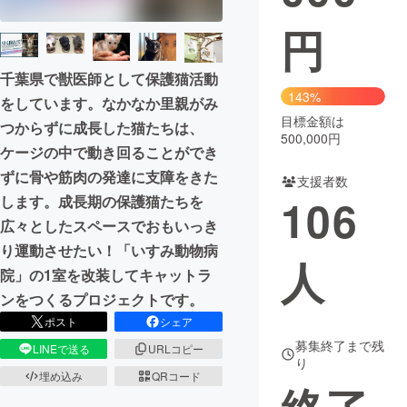
円
まちづくり・地域活性化
千葉県で獣医師として保護猫活動
CAMPFIRE for Social Good
CAMPFIRE Creation
143%
をしています。なかなか里親がみ
CAMPFIREふるさと納税
machi-ya
コミュニティ
目標金額は
つからずに成長した猫たちは、
500,000円
ケージの中で動き回ることができ
ずに骨や筋肉の発達に支障をきた
支援者数
106
します。成長期の保護猫たちを
広々としたスペースでおもいっき
り運動させたい！「いすみ動物病
人
院」の1室を改装してキャットラ
ンをつくるプロジェクトです。
ポスト
シェア
募集終了まで残
LINEで送る
URLコピー
り
埋め込み
QRコード