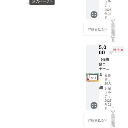
え』よ
載いた
次のページ
け予
...
るため、伸
り、心
しま
定：
を込め
2023
び伸びと生
す。 ※
年02
たお礼
ニック
活できる場
こ
月
のお手
ネーム
の
リ
所を作って
紙をお
での掲
タ
ー
送りい
載も可
あげたいと
ン
詳細を見る
を
たしま
能で
選
思いまし
択
す。 ※
す。 ※
す
る
た。
送料込
掲載す
5,0
みのお
るお名
残り10
値段で
00
前は備
円
こうしてい
す。
考欄に
【保護
る間もどこ
必ずご
猫コー
記入く
かで殺処分
ナー個
ださ
が行われて
人スポ
い。 ※
支援
ン
掲載期
います。
者：
サー】
間は
20人
医療ドラマ
いすみ
2023年
お届
動物病
で「目の前
2月～
け予
院内の
定：
2024年
の患者を救
保護猫
2023
1月まで
うことが大
年02
コー
の1年間
こ
月
ナーの
事だ」いう
の
です。
リ
個人ス
タ
台詞をよく
ー
ポン
ン
詳細を見る
を
耳にします
サーに
選
択