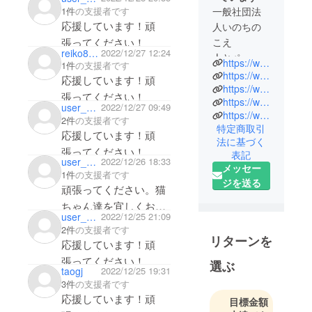
一般社団法
1件
の支援者です
応援しています！頑
人いのちの
こえ
張ってください！
reiko8801
2022/12/27 12:24
人とペット
https://www.inochinokoe.com/
1件
の支援者です
がパート
https://www.facebook.com/inochinokoe
応援しています！頑
ナーとして
https://www.instagram.com/inochinokoe
張ってください！
https://www.youtube.com/channel/UCx0MXB6y9t4XaLccN3O59Aw
終生幸せに
user_5546f1612a24
2022/12/27 09:49
https://www.tiktok.com/@isumi1969?lang=ja-JP
過ごせる環
2件
の支援者です
特定商取引
境の確保を
応援しています！頑
法に基づく
目的に、獣
張ってください！
表記
user_1b9866995cb4
2022/12/26 18:33
医師を中心
必ず達成できる事を心
メッセー
1件
の支援者です
として動物
ジを送る
よりお祈り申し上げま
頑張ってください。猫
保護活動や
す！
ちゃん達を宜しくお願
保護犬、保
user_725786a89c54
2022/12/25 21:09
先生、がんばれー
い致します。応援して
護猫の里親
2件
の支援者です
リターンを
います
とのマッチ
応援しています！頑
ング、殺処
張ってください！
選ぶ
taogj
2022/12/25 19:31
分ゼロ活動
3件
の支援者です
等を行って
応援しています！頑
目標金額
いる団体。