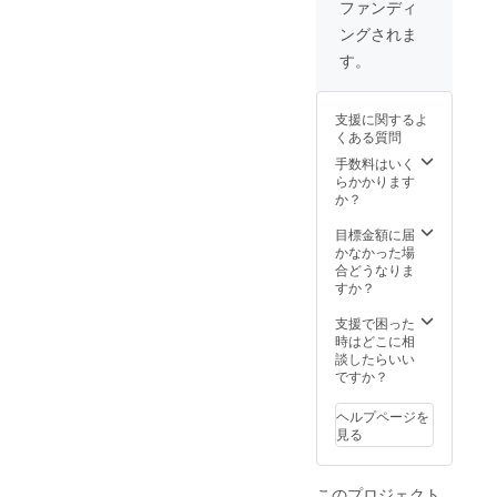
ある場
る ・サ
ファンディ
前によ
合のテ
イズ：
く振
ングされま
ロップ
横
り、対
入れは
30cm×
す。
象面か
こちら
縦
ら20～
で承り
10cm（
30cm離
ま
予定）
れた所
支援に関するよ
す）、
・掲載
から均
くある質問
10秒～
期間：
一にス
30秒程
2023年
手数料はいく
プレー
度 ・
2月～
らかかります
して下
CM納
2024年
か？
さい。
品：
1月まで
清掃の
データ
の1年間
目標金額に届
場合は
（MP4
※掲載内
かなかった場
スプ
）にて
容は
合どうなりま
レーし
お願い
メール
すか？
てから
します
にて打
数分後
※詳細は
合せさ
支援で困った
に乾拭
メール
せてい
時はどこに相
きする
にてお
ただき
談したらいい
とより
知らせ
ます。
ですか？
効果的
いたし
※ネット
です。
ます。
ワーク
ヘルプページを
▼使用
※ネット
販売ま
見る
上の注
ワーク
たは企
意 飲用
販売ま
業イ
不可。
たは企
メージ
ステン
このプロジェクト