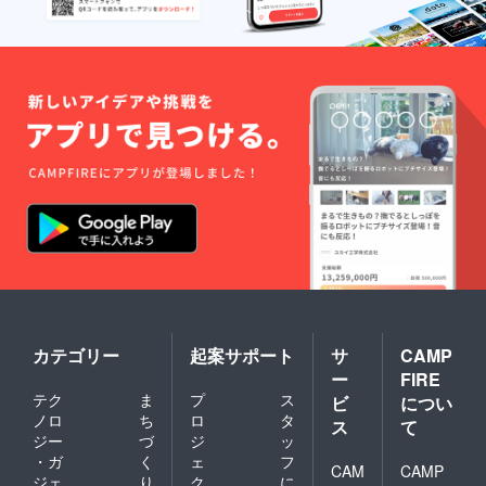
い。も
し目や
鼻に
入った
場合
は、直
ちに水
で洗い
流して
下さ
い。 ※
送料込
みのお
値段で
す
カテゴリー
起案サポート
サ
CAMP
ー
FIRE
テク
ま
プ
ス
ビ
につい
ノロ
ち
ロ
タ
ス
て
ジー
づ
ジ
ッ
・ガ
く
ェ
フ
CAM
CAMP
ジェ
り
ク
に