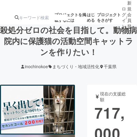
新
ロ
規
グ
会
プロジェクトを掲
はじ
プロジェクト
/
載するには
める
をさがす
イ
員
ン
登
殺処分ゼロの社会を目指して。動物病
録
院内に保護猫の活動空間キャットラ
ンを作りたい！
人気のプロ
注目のリ
注目の新着プロ
募集終了が近いプ
もうすぐ公開
ジェクト
ターン
ジェクト
ロジェクト
されます
inochinokoe
まちづくり・地域活性化
千葉県
アート・写真
音楽
現在の支援総
テクノロジー・ガジェット
ゲーム・サ
額
717,
映像・映画
書籍・雑誌
000
ビジネス・起業
チャレンジ