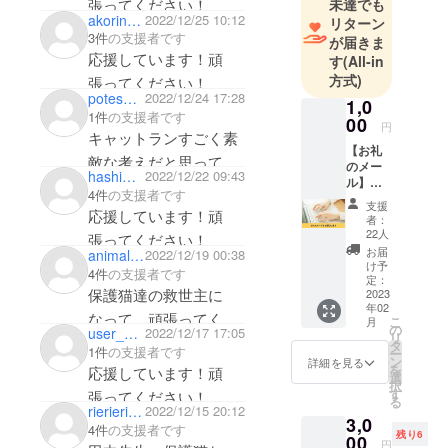
張ってください！
未達でも
akorinn0530
2022/12/25 10:12
リターン
『最終ゴー
3件
の支援者です
が届きま
ルは殺処分
応援しています！頑
す
(All-in
ゼロ。』
方式)
張ってください！
potesara24
2022/12/24 17:28
1,0
1件
の支援者です
一人での活
00
円
キャットランすごく素
動に限界を
【お礼
敵な考えだと思って
感じ、同じ
のメー
hashimoto_power_sprt
2022/12/22 09:43
ル】
志を持つ仲
ずっと気になっていま
4件
の支援者です
『一般
間を迎え、
支援
した！いつもお世話に
社団法
応援しています！頑
者：
一般社団法
人 いの
なっている先生にやっ
22人
張ってください！
ちのこ
人を設立い
お届
animalkyuri
2022/12/19 00:38
と支援出来て嬉しいで
え』よ
け予
たしまし
4件
の支援者です
り、心
す^^*応援しています！
定：
保護猫達の救世主に
た。
を込め
2023
年02
たお礼
保護猫カ
なって、頑張ってくだ
こ
月
のメー
の
user_080677dcff14
2022/12/17 17:05
フェ開設の
リ
さい！
ルをお
タ
1件
の支援者です
ー
送りい
前段階とし
ン
詳細を見る
を
応援しています！頑
たしま
選
て、「動物
択
す。 こ
す
張ってください！
る
病院内に
ちら
rierierie33
2022/12/15 20:12
3,0
は、プ
キャットラ
4件
の支援者です
残り6
ロジェ
00
円