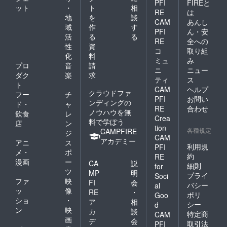
PFI
FIREと
ット
・
ト
相
RE
は
地
を
談
CAM
あんし
域
作
す
PFI
ん・安
活
る
る
RE
全への
性
資
コ
取り組
化
料
ミュ
み
プロ
音
請
ニ
ニュー
ダク
楽
求
ティ
ス
ト
CAM
ヘルプ
クラウドファ
フー
チ
PFI
お問い
ンディングの
ド・
ャ
RE
合わせ
ノウハウを無
飲食
レ
Crea
料で学ぼう
店
ン
tion
各種規定
CAMPFIRE
ジ
CAM
アカデミー
アニ
ス
利用規
PFI
メ・
ポ
約
RE
漫画
ー
CA
説
細則
for
ツ
MP
明
プライ
Soci
ファ
映
FI
会
バシー
al
ッ
像
RE
・
ポリ
Goo
ショ
・
ア
相
シー
d
ン
映
カ
談
特定商
CAM
画
デ
会
取引法
PFI