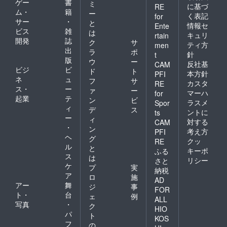
ゲー
書
ミ
に基づ
RE
ム・
籍
ー
く表記
for
サー
・
と
情報セ
Ente
ビス
雑
は
キュリ
rtain
開発
誌
ク
サ
ティ方
men
出
ラ
ポ
針
t
版
ウ
ー
反社基
CAM
ビジ
ビ
ド
ト
本方針
PFI
ネ
ュ
フ
サ
カスタ
RE
ス・
ー
ァ
ー
マーハ
for
起業
テ
ン
ビ
ラスメ
Spor
ィ
デ
ス
ントに
ts
ー
ィ
対する
CAM
・
ン
考え方
PFI
ヘ
グ
クッ
RE
ル
と
キーポ
ふる
ス
は
リシー
さと
ケ
プ
実
納税
ア
ロ
施
AD
アー
舞
ジ
事
FOR
ト・
台
ェ
例
ALL
写真
・
ク
HIO
パ
ト
KOS
フ
の