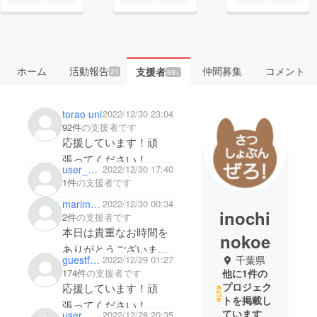
ホーム
活動報告
仲間募集
コメント
支援者
23
99+
torao uni
2022/12/30 23:04
92件
の支援者です
応援しています！頑
張ってください！
user_da2d6143f804
2022/12/30 17:40
少しですが活動の足し
1件
の支援者です
にして下さい。
marimali0718
2022/12/30 00:34
リターンは結構です。
inochi
2件
の支援者です
本日は貴重なお時間を
nokoe
ありがとうございまし
guestfddab7d70df4
2022/12/29 01:27
千葉県
た！
174件
の支援者です
他に1件の
活動応援しています！
プロジェク
応援しています！頑
トを掲載し
張ってください！
ています
user_826e7afe9a84
2022/12/28 20:35