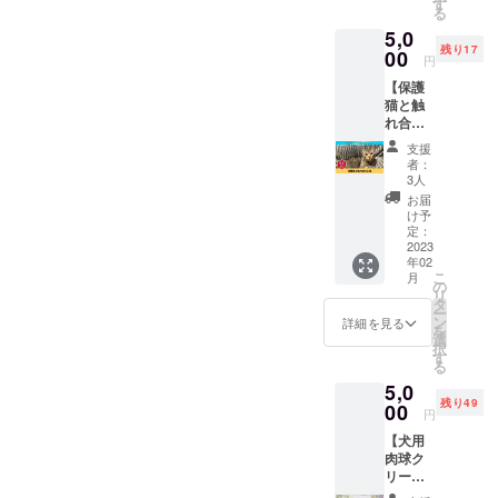
なれる
す
が、獣医が
る
権利で
目の前の1匹
5,0
す。 保
残り17
護猫
の猫を助け
00
円
コー
ている間に
【保護
ナーの
たくさんの
猫と触
パネル
れ合え
にあな
猫が殺され
る権】
たのお
支援
ています。
『一般
名前を
者：
社団法
だから私た
個人ス
3人
人いの
ポン
お届
ちの活動を
ちのこ
サーと
け予
もっと多く
え』が
して掲
定：
保護し
2023
載いた
の方に知っ
年02
ている
しま
ていただく
こ
月
保護猫
す。 ■
の
リ
必要があり
と30分
詳細 ・
タ
ー
触れ合
パネル
ン
詳細を見る
ます。
を
える権
サイ
選
択
利で
ズ：20
す
る
す。 ■
私たちの運
㎝×30㎝
5,0
詳細 ・
・上記
営活動は、
残り49
日程：
00
パネル
円
個人や、企
別途調
に個
【犬用
整（予
人・企
業等の皆様
肉球ク
約必
業スポ
方から頂く
リーム
須） ・
ンサー
50g】
寄付金、物
場所：