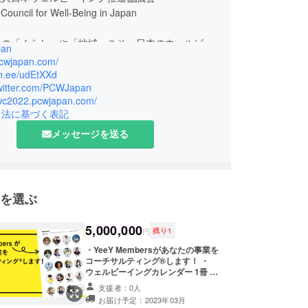
Council for Well-Being in Japan
りの「くらし」や「地域」こそ、日本のウェルビー
an
礎だ。
pcwjapan.com/
lin.ee/udEtXXd
/twitter.com/PCWJapan
や商店街での買い物、飲食店で食事を囲ったり、公
/jwc2022.pcwjapan.com/
休日があったり。私たちの日々のくらしは「地域」
引法に基づく表記
られています。PCW Japanは、私たち一人ひとり
メッセージを送る
が根づく「地域」に焦点を当て、地域と地域を繋
・人材・経験を混ぜ合わせることで、ウェルビーイ
かな日本をつくってまいります。
を選ぶ
5,000,000
円
残り
1
・YeeY Membersがあなたの事業を
コーチサルティング®︎します！ ・
ウェルビーイングカレンダー 1冊 ・
ウェルビーイングバッチ 1個 ・お礼
支援者：0人
のメール ＊YeeY Members 一覧 :
お届け予定：2023年03月
https://yeey.co/members ＊コーチ