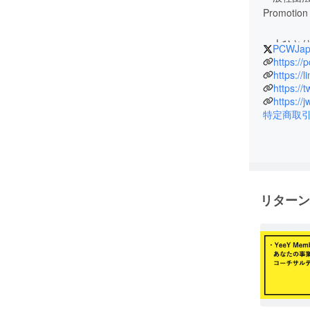
Promotion 
一人ひと
PCWJap
イングの
https://
https://
https:/
学校生活
https:/
園で憩う
特定商取
を舞台に彩
のくらし
ぎ、知恵
ングで豊
リターン