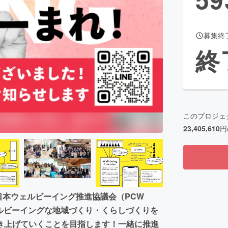
募集終
CAMPFIRE for Social Good
CAMPFIRE Creation
終
CAMPFIREふるさと納税
machi-ya
コミュニティ
このプロジェ
23,405,610
円
日本ウェルビーイング推進協議会（PCW
ェルビーイングな地域づくり・くらしづくりを
き上げていくことを目指します！一緒に推進