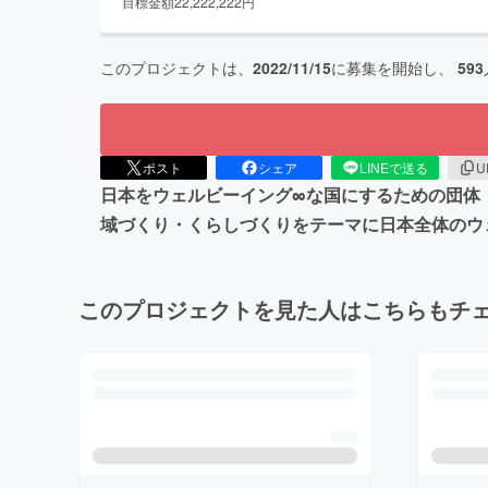
目標金額
22,222,222
円
このプロジェクトは、
2022/11/15
に募集を開始し、
593
ポスト
シェア
LINEで送る
U
日本をウェルビーイング∞な国にするための団体「
域づくり・くらしづくりをテーマに日本全体のウ
このプロジェクトを見た人はこちらもチ