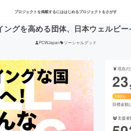
プロジェクトを掲載するには
はじめる
プロジェクトをさがす
イングを高める団体、日本ウェルビー
PCWJapan
ソーシャルグッド
注目のリターン
注目の新着プロジェクト
募集終了が近いプロジェクト
も
現在の
音楽
舞台・パフォーマンス
23
ゲーム・サービス開発
フード・飲食店
105%
書籍・雑誌出版
アニメ・漫画
目標金額は2
支援者
チャレンジ
ビューティー・ヘルスケ
59