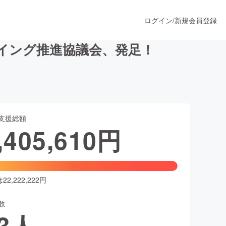
ログイン
/
新規会員登録
イング推進協議会、発足！
うすぐ公開されます
支援総額
プロダクト
,405,610
円
ファッション
スポーツ
2,222,222円
数
ア
ソーシャルグッド
3
人