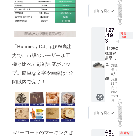
×1 ・電
の
扱説明
リ
円（税
源アダ
タ
書×1
ー
込） ※
プター
ン
詳細を見る
を
送料込
×1 ・
選
択
み（日
ゴーグ
す
る
本国内
ル×1 ・
127
限定）
USB-C
内容
,19
ケーブ
残り
100
物： ・
ル×1 ・
3
円
レー
USBメ
「Runmecy D4」は5W高出
ザー彫
【100名
モリー
刻機
様限定
×1 ・木
力で、市販のレーザー加工
「Run
超早割
製ボー
mecy
29％OF
機と比べて彫刻速度がアッ
ド×3 ・
支援
D4」×2
F】レー
クラフ
者：
プ。簡単な文字や画像は1分
・彫刻
ザー彫
ト紙×10
0人
用ポジ
刻機
・ドラ
お届
間以内で完了！
ショニ
「Run
イバー
け予
ングプ
mecy
×1 ・日
定：
レート
D4」×3
2023
本語取
年03
×2 ・電
定価：
扱説明
こ
月
源アダ
179,145
書×1
の
リ
プター
円（税
タ
ー
×2 ・
込） ※
ン
詳細を見る
を
ゴーグ
送料込
選
択
ル×2 ・
み（日
す
る
USB-C
本国内
45,
ケーブ
限定）
※バーコードのマーキングは
在庫な
ル×2 ・
内容