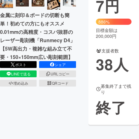
7
円
まちづくり・地域活性化
金属に刻印＆ボードの切断も簡
886%
単！初めての方にもオススメ
目標金額は
CAMPFIRE for Social Good
CAMPFIRE Creation
0.01mmの高精度・コスパ抜群の
200,000円
レーザー彫刻機「Runmecy D4」
CAMPFIREふるさと納税
machi-ya
コミュニティ
【5W高出力・複雑な組み立て不
支援者数
要・150×150mm広い彫刻範囲】
38
人
ポスト
シェア
LINEで送る
URLコピー
埋め込み
QRコード
募集終了まで残
り
終了