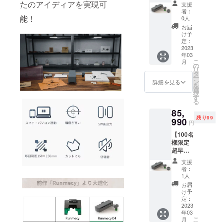
20％OF
「Run
製ボー
たのアイディアを実現可
支援
F】レー
mecy
ド×3 ・
者：
ザー彫
能！
D4」×1
クラフ
0人
刻機
・彫刻
ト紙×10
お届
「Run
用ポジ
・ドラ
け予
mecy
ショニ
定：
イバー
D4」×1
2023
ングプ
×1 ・日
年03
定価：
レート
本語取
こ
月
59,715
×1 ・電
の
扱説明
リ
円（税
源アダ
タ
書×1
ー
込） ※
プター
ン
詳細を見る
を
送料込
×1 ・
選
択
み（日
ゴーグ
す
る
本国内
ル×1 ・
85,
限定）
USB-C
残り99
内容
990
ケーブ
円
物： ・
ル×1 ・
【100名
レー
USBメ
様限定
ザー彫
モリー
超早割
刻機
×1 ・木
28％OF
「Run
製ボー
支援
F】レー
mecy
ド×3 ・
者：
ザー彫
D4」×1
クラフ
1人
刻機
・彫刻
ト紙×10
お届
「Run
用ポジ
・ドラ
け予
mecy
ショニ
定：
イバー
D4」×2
2023
ングプ
×1 ・日
年03
定価：
レート
本語取
こ
月
119,430