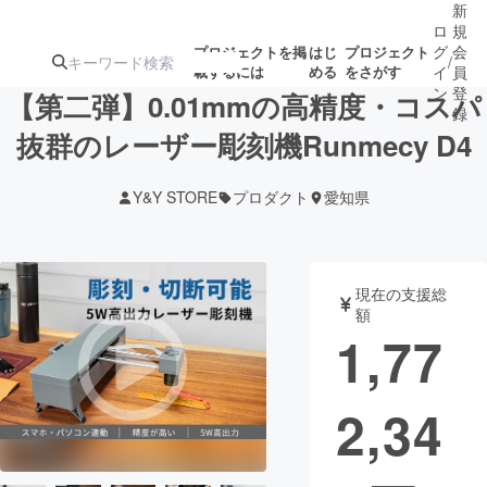
新
ロ
規
グ
会
プロジェクトを掲
はじ
プロジェクト
/
載するには
める
をさがす
イ
員
ン
登
【第二弾】0.01mmの高精度・コスパ
録
抜群のレーザー彫刻機Runmecy D4
人気のプロ
注目のリ
注目の新着プロ
募集終了が近いプ
もうすぐ公開
Y&Y STORE
プロダクト
愛知県
ジェクト
ターン
ジェクト
ロジェクト
されます
アート・写真
音楽
現在の支援総
額
1,77
テクノロジー・ガジェット
ゲーム・サ
2,34
映像・映画
書籍・雑誌
ビジネス・起業
チャレンジ