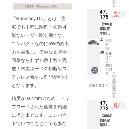
択
み（日
×1 ・
す
ライフスタ
る
本国内
ゴーグ
47,
イルの変化
限定）
ル×1 ・
残り
内容
175
USB-C
200
を見据えな
円
「Runmecy D4」とは、自
物： ・
ケーブ
がら、皆様
【200名
レー
ル×1 ・
宅でも手軽に彫刻・切断可
様限定
ザー彫
のニーズに
USBメ
早割
刻機
能なレーザー彫刻機です。
モリー
合った製品
21％OF
「Run
×1 ・木
支援
をお届けす
F】レー
コンパクトなのに5Wの高出
mecy
製ボー
者：
ザー彫
D4」×1
ド×3 ・
0人
ることが私
力を実現し、簡単な文字や
刻機
・彫刻
クラフ
お届
たちの目標
「Run
用ポジ
ト紙×10
け予
画像ならわずか数十秒で完
mecy
です。
ショニ
定：
・ドラ
D4」×1
2023
ングプ
イバー
何卒ご支援
成！木製ボードの切断やス
年03
定価：
レート
×1 ・日
こ
月
のほどよろ
59,715
×1 ・電
の
本語取
テンレス素材に刻印が可能
リ
円（税
源アダ
タ
しくお願い
扱説明
ー
込） ※
となります。
プター
ン
書×1
詳細を見る
申し上げま
を
送料込
×1 ・
選
択
す。
み（日
ゴーグ
す
る
精度が0.01mmのため、アッ
本国内
ル×1 ・
47,
限定）
USB-C
残り
プロードされた画像を精細
内容
772
ケーブ
300
円
物： ・
ル×1 ・
に描き出せます。コンパク
【300名
レー
USBメ
様限定
ザー彫
モリー
トでいつでもどこでもあな
早割
刻機
×1 ・木