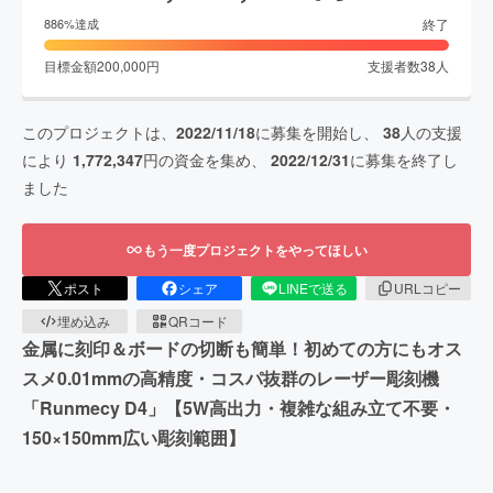
終了
886
%達成
目標金額
200,000
円
支援者数
38
人
このプロジェクトは、
2022/11/18
に募集を開始し、
38
人の支援
により
1,772,347
円の資金を集め、
2022/12/31
に募集を終了し
ました
もう一度プロジェクトをやってほしい
ポスト
シェア
LINEで送る
URLコピー
埋め込み
QRコード
金属に刻印＆ボードの切断も簡単！初めての方にもオス
スメ0.01mmの高精度・コスパ抜群のレーザー彫刻機
「Runmecy D4」【5W高出力・複雑な組み立て不要・
150×150mm広い彫刻範囲】