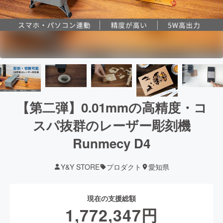
【第二弾】0.01mmの高精度・コ
スパ抜群のレーザー彫刻機
Runmecy D4
Y&Y STORE
プロダクト
愛知県
現在の支援総額
1,772,347
円