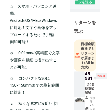
ジを送る
みなさまに
☼ スマホ・パソコンと連
素晴らしい
商品をお届
動、
けしたいと
Android/iOS/Mac/Windows
リターンを
いう想い
に対応！文字や画像をアッ
で、私達は
選ぶ
社内のリ
プロードするだけで手軽に
ソースを使
刻印可能！
目標金額
い、2021年
未達でも
に「最新テ
☼ 0.01mmの高精度で文字
リターン
クノロ
が届きま
や画像を精細に描き出すこ
ジー」を
す
(All-in
方式)
テーマにし
とが可能。
て商品のデ
45,
残り43
981
ザイン・販
☼ コンパクトなのに
円
売・運営の
【50名
150×150mmまでの彫刻範囲
様限定
事業を立ち
超超早
に対応！
上げまし
割
支援
た。
23％OF
者：
☼ 様々な素材に刻印・切
F】レー
私たちは世
7人
ザー彫
お届