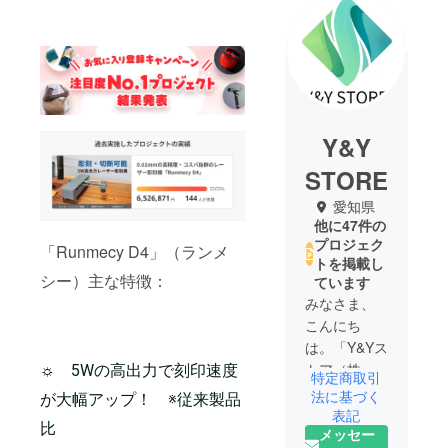
Y&Y
STORE
愛知県
他に47件の
プロジェク
「Runmecy D4」（ランメ
トを掲載し
シー）主な特徴：
ています
みなさま、
こんにち
は。「Y&Yス
トア（株式
☼ 5Wの高出力で刻印速度
特定商取引
会社Y&Y）」
法に基づく
が大幅アップ！ ※従来製品
と申しま
表記
比
メッセー
す。