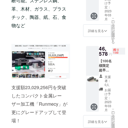
界にあるま
断可能。ステンレス鋼、
刻機
け予
だ見ぬ新し
「Run
定：
革、木材、ガラス、プラス
mecy
2023
い商品や面
年03
D4」×1
チック、陶器、紙、石、食
こ
白い商品を
月
定価：
の
リ
59,715
発掘し、日
物など
タ
ー
円（税
ン
詳細を見る
本に広める
を
込） ※
選
択
ことを使命
送料込
す
る
み（日
と考えてい
46,
本国内
残り
ます。
限定）
578
100
円
これまで実
内容
【100名
物： ・
施した多数
様限定
レー
のプロジェ
超早割
ザー彫
22％OF
刻機
クトで総数
支援
F】レー
「Run
者：
10億円を超
ザー彫
mecy
0人
支援額23,029,256円を突破
えるご支援
刻機
D4」×1
お届
「Run
・彫刻
け予
を頂き、多
したコンパクト金属レー
mecy
用ポジ
定：
くのメディ
D4」×1
2023
ショニ
ザー加工機「Runmecy」が
年03
定価：
アからも注
ングプ
こ
月
59,715
更にグレードアップして登
レート
の
目を集めて
リ
円（税
×1 ・電
タ
ー
います。
場！
込） ※
源アダ
ン
詳細を見る
を
送料込
プター
選
時代に伴う