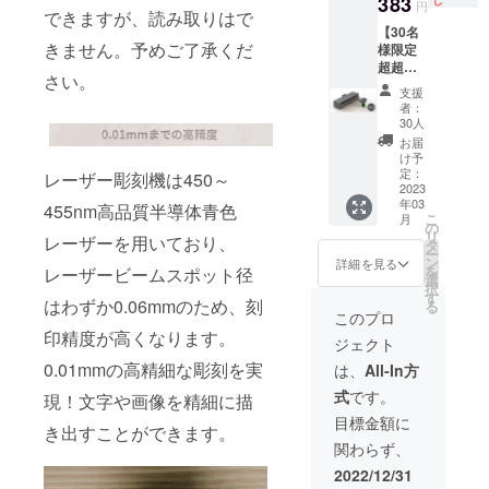
383
し
円
できますが、読み取りはで
USBメ
物： ・
【30名
モリー
レー
きません。予めご了承くだ
様限定
×2 ・木
ザー彫
超超早
製ボー
刻機
さい。
割
ド×6 ・
「Run
支援
24％OF
クラフ
mecy
者：
F】レー
ト紙×20
D4」×3
30人
ザー彫
・ドラ
・彫刻
お届
刻機
イバー
用ポジ
け予
「Run
×2 ・日
ショニ
定：
レーザー彫刻機は450～
mecy
2023
本語取
ングプ
年03
D4」×1
扱説明
レート
455nm高品質半導体青色
こ
月
定価：
書×2
×3 ・電
の
リ
レーザーを用いており、
59,715
源アダ
タ
ー
円（税
プター
ン
詳細を見る
を
レーザービームスポット径
込） ※
×3 ・
選
択
送料込
ゴーグ
す
はわずか0.06mmのため、刻
る
み（日
ル×3 ・
このプロ
本国内
USB-C
印精度が高くなります。
ジェクト
限定）
ケーブ
内容
ル×3 ・
0.01mmの高精細な彫刻を実
は、
All-In方
物： ・
USBメ
式
です。
レー
現！文字や画像を精細に描
モリー
ザー彫
×3 ・木
目標金額に
き出すことができます。
刻機
製ボー
関わらず、
「Run
ド×9 ・
mecy
クラフ
2022/12/31
D4」×1
ト紙×30